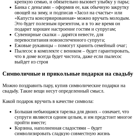
крепкую семью, и обязательно вызовет улыбку у пары;
Банка с деньгами – оформив ее, как обычную закрутку
овощей на зиму, и подписав «Засол на счастье» или
«Капуста консервированная» можно вручать молодым.
Это будет полезным презентом, и в то же время он
подарит хорошее настроение гостям и супругам;
Сувенирные скалки – дарятся невесте, для
перевоспитания новоиспеченного супруга;
Ежовые рукавицы – помогут хранить семейный очаг;
Пылесос в комплекте с веником – будет гарантировать,
что в доме всегда будет чистота, даже если пылесос
выйдет из строя
Символичные и прикольные подарки на свадьбу
Можно поздравить пару, купив символические подарки на
свадьбу. Такие вещи несут определенный смысл.
Какой подарок вручить в качестве символа:
Большая небьющаяся тарелка для двоих – означает, что
супруги являются одним целым, и им предстоит многое
пройти вместе;
Корзина, наполненная сладостями – будет
символизировать сладкую совместную жизнь