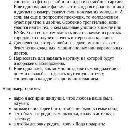
состоять из фотографий или видео из семейного архива.
Еще один вариант фильма – это когда все родственники
и друзья на камеру скажут свои пожелания молодым. А
если вы еще и попросите прохожих, то молодоженам
будет приятно в двойне. Особенно трогательно, если
удастся найти тех, с кем молодые учились в школе или
ВУЗе. Если есть возможность делать съемки из разных
городов, то получится очень интересно и красиво.
Для невесты, которая любит сладкое, можно заказать
букет из шоколадных, марципановых или карамельных
цветов.
Нарисовать или заказать картину, на которой будут
изображены молодожены.
Еще одна идея, как можно поздравить молодоженов с
днем их свадьбы – сделать шуточную аптечку,
сопроводив каждое лекарство пожеланием.
Например, такими:
дарю я аспирин шипучий, чтоб любовь ваша была
жгучей;
возьмите поскорее бинт, чтобы не было в семье обид;
а чтобы у вас родился мальчонка, кладу в аптечку я
зеленку;
а чтобы девочку родить, хочу я йода подарить;