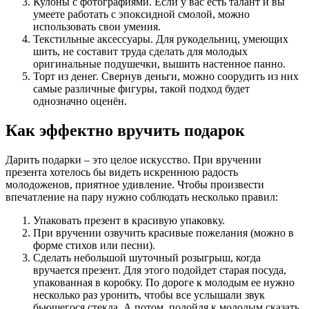
Кулоны с фотографиями. Если у вас есть талант и вы
умеете работать с эпоксидной смолой, можно
использовать свои умения.
Текстильные аксессуары. Для рукодельниц, умеющих
шить, не составит труда сделать для молодых
оригинальные подушечки, вышить настенное панно.
Торт из денег. Свернув деньги, можно соорудить из них
самые различные фигуры, такой подход будет
однозначно оценён.
Как эффектно вручить подарок
Дарить подарки – это целое искусство. При вручении
презента хотелось бы видеть искреннюю радость
молодоженов, приятное удивление. Чтобы произвести
впечатление на пару нужно соблюдать несколько правил:
Упаковать презент в красивую упаковку.
При вручении озвучить красивые пожелания (можно в
форме стихов или песни).
Сделать небольшой шуточный розыгрыш, когда
вручается презент. Для этого подойдет старая посуда,
упакованная в коробку. По дороге к молодым ее нужно
несколько раз уронить, чтобы все услышали звук
бьющегося стекла. А потом, подойдя к молодым сказать,