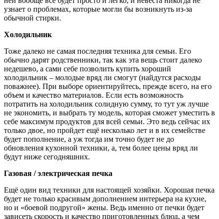
ней вообще всё будет просто и легко, и невеста никогда не
узнает о проблемах, которые могли бы возникнуть из-за
обычной стирки.
Холодильник
Тоже далеко не самая последняя техника для семьи. Его
обычно дарят родственники, так как эта вещь стоит далеко
недешево, а сами себе позволить купить хороший
холодильник – молодые вряд ли смогут (найдутся расходы
поважнее). При выборе ориентируйтесь, прежде всего, на его
объем и качество материалов. Если есть возможность
потратить на холодильник солидную сумму, то тут уж лучше
не экономить, и выбрать ту модель, которая сможет уместить в
себе максимум продуктов для всей семьи. Это ведь сейчас их
только двое, но пройдет ещё несколько лет и в их семействе
будет пополнение, а уж тогда им точно будет не до
обновления кухонной техники, а, тем более цены вряд ли
будут ниже сегодняшних.
Газовая / электрическая печка
Ещё один вид техники для настоящей хозяйки. Хорошая печка
будет не только красивым дополнением интерьера на кухне,
но и «боевой подругой» жены. Ведь именно от печки будет
зависеть скорость и качество приготовленных блюд, а чем