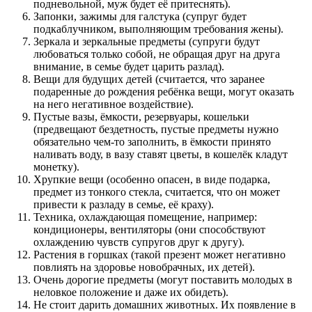
подневольной, муж будет её притеснять).
Запонки, зажимы для галстука (супруг будет
подкаблучником, выполняющим требования жены).
Зеркала и зеркальные предметы (супруги будут
любоваться только собой, не обращая друг на друга
внимание, в семье будет царить разлад).
Вещи для будущих детей (считается, что заранее
подаренные до рождения ребёнка вещи, могут оказать
на него негативное воздействие).
Пустые вазы, ёмкости, резервуары, кошельки
(предвещают бездетность, пустые предметы нужно
обязательно чем-то заполнить, в ёмкости принято
наливать воду, в вазу ставят цветы, в кошелёк кладут
монетку).
Хрупкие вещи (особенно опасен, в виде подарка,
предмет из тонкого стекла, считается, что он может
привести к разладу в семье, её краху).
Техника, охлаждающая помещение, например:
кондиционеры, вентиляторы (они способствуют
охлаждению чувств супругов друг к другу).
Растения в горшках (такой презент может негативно
повлиять на здоровье новобрачных, их детей).
Очень дорогие предметы (могут поставить молодых в
неловкое положение и даже их обидеть).
Не стоит дарить домашних животных. Их появление в