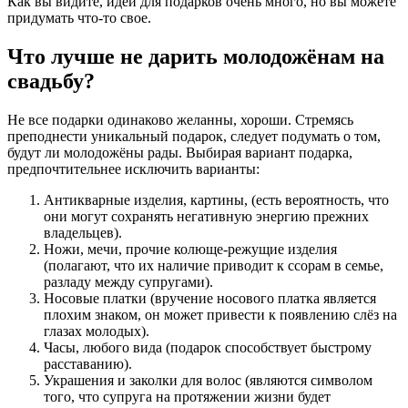
Как вы видите, идей для подарков очень много, но вы можете
придумать что-то свое.
Что лучше не дарить молодожёнам на
свадьбу?
Не все подарки одинаково желанны, хороши. Стремясь
преподнести уникальный подарок, следует подумать о том,
будут ли молодожёны рады. Выбирая вариант подарка,
предпочтительнее исключить варианты:
Антикварные изделия, картины, (есть вероятность, что
они могут сохранять негативную энергию прежних
владельцев).
Ножи, мечи, прочие колюще-режущие изделия
(полагают, что их наличие приводит к ссорам в семье,
разладу между супругами).
Носовые платки (вручение носового платка является
плохим знаком, он может привести к появлению слёз на
глазах молодых).
Часы, любого вида (подарок способствует быстрому
расставанию).
Украшения и заколки для волос (являются символом
того, что супруга на протяжении жизни будет