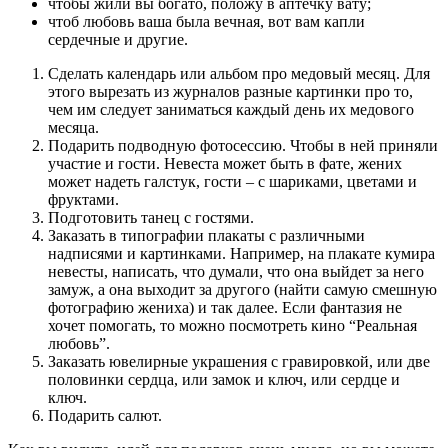
чтобы жили вы богато, положу в аптечку вату;
чтоб любовь ваша была вечная, вот вам капли
сердечные и другие.
Сделать календарь или альбом про медовый месяц. Для
этого вырезать из журналов разные картинки про то,
чем им следует заниматься каждый день их медового
месяца.
Подарить подводную фотосессию. Чтобы в ней приняли
участие и гости. Невеста может быть в фате, жених
может надеть галстук, гости – с шариками, цветами и
фруктами.
Подготовить танец с гостями.
Заказать в типографии плакаты с различными
надписями и картинками. Например, на плакате кумира
невесты, написать, что думали, что она выйдет за него
замуж, а она выходит за другого (найти самую смешную
фотографию жениха) и так далее. Если фантазия не
хочет помогать, то можно посмотреть кино “Реальная
любовь”.
Заказать ювелирные украшения с гравировкой, или две
половинки сердца, или замок и ключ, или сердце и
ключ.
Подарить салют.