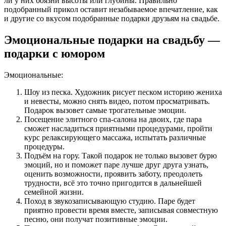
ли у них боязни высоты или глубины. Правильно
подобранный прикол оставит незабываемое впечатление, как
и другие со вкусом подобранные подарки друзьям на свадьбе.
Эмоциональные подарки на свадьбу —
подарки с юмором
Эмоциональные:
Шоу из песка. Художник рисует песком историю жениха
и невесты, можно снять видео, потом просматривать.
Подарок вызовет самые трогательные эмоции.
Посещение элитного спа-салона на двоих, где пара
сможет насладиться приятными процедурами, пройти
курс релаксирующего массажа, испытать различные
процедуры.
Подъём на гору. Такой подарок не только вызовет бурю
эмоций, но и поможет паре лучше друг друга узнать,
оценить возможности, проявить заботу, преодолеть
трудности, всё это точно пригодится в дальнейшей
семейной жизни.
Поход в звукозаписывающую студию. Паре будет
приятно провести время вместе, записывая совместную
песню, они получат позитивные эмоции.