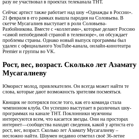
разу не участвовал в проектах телеканала ТНТ.
Сейчас артист также работает над шоу «Однажды в России».
21 февраля в его рамках вышла пародия на Соловьева. В
скетче Мусагалиев выступает в роли Соловьева-
Разбойникова. Вместе с «коллегами», которые делают Россию
«самой непобедимой страной в телевизоре», он обсуждает
проблемы страны. Однако новый выпуск программы был
удален с официального YouTube-канала, онлайн-кинотеатра
Premier и группы во VK.
Рост, вес, возраст. Сколько лет Азамату
Мусагалиеву
Юморист молод, привлекателен. Он всегда может найти те
слова, которые дают возможность зрителям посмеяться.
Квнщик не потерялся после того, как его команда стала
чемпионом клуба. Он успешно выступает в различных шоу-
программах на канале ТНТ. Поклонники мужчины
интересуются всем, что касается звезды. Они на просторах
интернет—сообщества находят сведения, какой у артиста его
рост, вес, возраст. Сколько лет Азамату Мусагалиеву –
несложно найти. Шоумен недавно отметил своё 36-летие