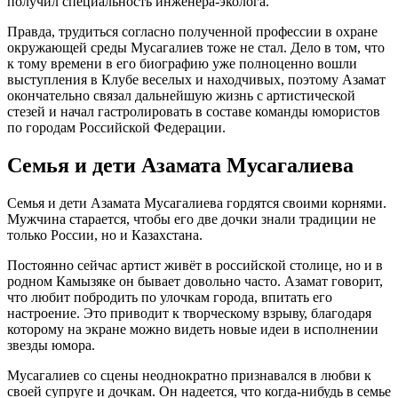
получил специальность инженера-эколога.
Правда, трудиться согласно полученной профессии в охране
окружающей среды Мусагалиев тоже не стал. Дело в том, что
к тому времени в его биографию уже полноценно вошли
выступления в Клубе веселых и находчивых, поэтому Азамат
окончательно связал дальнейшую жизнь с артистической
стезей и начал гастролировать в составе команды юмористов
по городам Российской Федерации.
Семья и дети Азамата Мусагалиева
Семья и дети Азамата Мусагалиева гордятся своими корнями.
Мужчина старается, чтобы его две дочки знали традиции не
только России, но и Казахстана.
Постоянно сейчас артист живёт в российской столице, но и в
родном Камызяке он бывает довольно часто. Азамат говорит,
что любит побродить по улочкам города, впитать его
настроение. Это приводит к творческому взрыву, благодаря
которому на экране можно видеть новые идеи в исполнении
звезды юмора.
Мусагалиев со сцены неоднократно признавался в любви к
своей супруге и дочкам. Он надеется, что когда-нибудь в семье