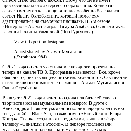
ситком стало для него шоком, потому что он не имеет
профессионального актерского образования. Коллектив
сериала встретил кавээнщика тепло, особенно благодарен
артист Ивану Охлобыстину, который помог ему
адаптироваться на съемочной площадке. В 5-м сезоне
«Интернов» Азамат сыграл Тимура Алабаева, бывшего мужа
героини Полины Ульяновой (Яна Гурьянова).
View this post on Instagram
A post shared by Азамат Мусагалиев
(@azabraza1984)
С 2021 года он стал участником еще одного проекта, но
теперь на канале ТВ-3. Программа называется «Все, кроме
обычного», она посвящена битве иллюзионистов. Состязание
фокусников оценивают члены жюри – Азамат Мусагалиев и
Ольга Серябкина.
В августе 2021 года артист порадовал любителей своего
творчества новым музыкальным номером. В дуэте с
Александром Пташенчуком он исполнил пародию на песню
звезды лейбла Black Star, назвав номер «Новый клип Егора
Крида». Сценка, созданная пародистами, вышла в эфире
телешоу «Однажды в России». В декабре последовали
музыкальные миниатюры на тему треков казахских