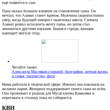
ещё появится и сын.
Папа оказал большое влияние на становление сына. Он
мечтал, что Азамат станет врачом. Мужчина скоропостижно
умер, когда будущий юморист оканчивал школу. Сначала
Азамат решил исполнить мечту папы, но затем стал
заниматься другими науками. Бывая в городе, квнщик
навещает могилу отца.
Читайте также:
Александр Масляков-старший: биография, личная жизнь
и семья, творчество, фото
Мама работала в творческой сфере. Именно она повлияла на
желание парня. Женщина поддерживает своего сына во всём.
Она проживает в родном для Мусагалиева Камызяке и
переезжать в столицу пока не собирается.
КВН