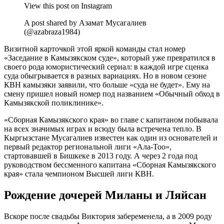
View this post on Instagram
A post shared by Азамат Мусагалиев
(@azabraza1984)
Визитной карточкой этой яркой команды стал номер
«Заседание в Камызякском суде», который уже превратился в
своего рода юмористический сериал: в каждой игре сценка
суда обыгрывается в разных вариациях. Но в новом сезоне
КВН камызяки заявили, что больше «суда не будет». Ему на
смену пришел новый номер под названием «Обычный обход в
Камызякской поликлинике».
«Сборная Камызякского края» во главе с капитаном побывала
на всех значимых играх и всюду была встречена тепло. В
Кыргызстане Мусагалиев известен как один из основателей и
первый редактор региональной лиги «Ала-Тоо»,
стартовавшей в Бишкеке в 2013 году. А через 2 года под
руководством бессменного капитана «Сборная Камызякского
края» стала чемпионом Высшей лиги КВН.
Рождение дочерей Миланы и Ляйсан
Вскоре после свадьбы Виктория забеременела, а в 2009 роду