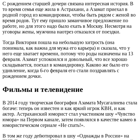
С рождением старшей дочери связана интересная история. В
то время семья еще жила в Астрахани, а Азамат приехал в
родной город из командировки, чтобы быть рядом с женой во
время родов. Тут ему пришло заманчивое предложение по
работе, но для этого надо было ехать в Москву. Несмотря на
уговоры жены, мужчина наотрез отказался от поездки.
Тогда Виктория пошла на небольшую хитрость (она
понимала, как важна для мужа его карьера) и сказала, что у
него еще хватает времени, потому что роды назначены на 13
февраля. Азамат успокоился и довольный, что все хорошо
складывается, поехал в командировку. Каково же было его
удивление, когда 6-го февраля его стали поздравлять с
рождением дочки.
Фильмы и телевидение
В 2014 году творческая биография Азамата Мусагалиева стала
богаче: теперь он известен и как яркий игрок КВН, и как
актер. Астраханский юморист стал участником шоу «Чувство
юмора» на Первом канале, затем появлялся в качестве камео в
юмористическом сериале «Не спать!».
В том же году дебютировал в шоу «Однажды в России» на