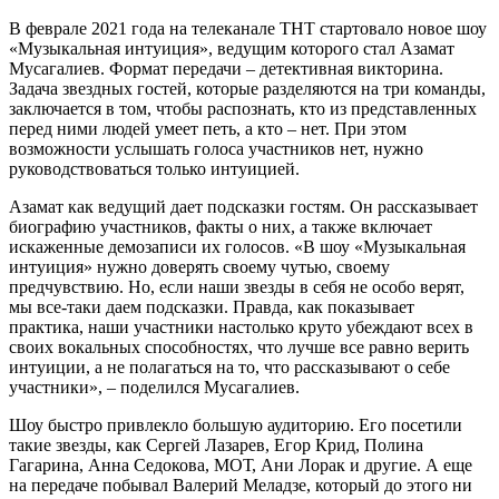
В феврале 2021 года на телеканале ТНТ стартовало новое шоу
«Музыкальная интуиция», ведущим которого стал Азамат
Мусагалиев. Формат передачи – детективная викторина.
Задача звездных гостей, которые разделяются на три команды,
заключается в том, чтобы распознать, кто из представленных
перед ними людей умеет петь, а кто – нет. При этом
возможности услышать голоса участников нет, нужно
руководствоваться только интуицией.
Азамат как ведущий дает подсказки гостям. Он рассказывает
биографию участников, факты о них, а также включает
искаженные демозаписи их голосов. «В шоу «Музыкальная
интуиция» нужно доверять своему чутью, своему
предчувствию. Но, если наши звезды в себя не особо верят,
мы все-таки даем подсказки. Правда, как показывает
практика, наши участники настолько круто убеждают всех в
своих вокальных способностях, что лучше все равно верить
интуиции, а не полагаться на то, что рассказывают о себе
участники», – поделился Мусагалиев.
Шоу быстро привлекло большую аудиторию. Его посетили
такие звезды, как Сергей Лазарев, Егор Крид, Полина
Гагарина, Анна Седокова, МОТ, Ани Лорак и другие. А еще
на передаче побывал Валерий Меладзе, который до этого ни