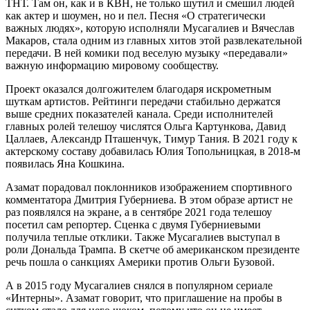
ТНТ. Там он, как и в КВН, не только шутил и смешил людей
как актер и шоумен, но и пел. Песня «О стратегически
важных людях», которую исполняли Мусагалиев и Вячеслав
Макаров, стала одним из главных хитов этой развлекательной
передачи. В ней комики под веселую музыку «передавали»
важную информацию мировому сообществу.
Проект оказался долгожителем благодаря искрометным
шуткам артистов. Рейтинги передачи стабильно держатся
выше средних показателей канала. Среди исполнителей
главных ролей телешоу числятся Ольга Картункова, Давид
Цаллаев, Александр Пташенчук, Тимур Тания. В 2021 году к
актерскому составу добавилась Юлия Топольницкая, в 2018-м
появилась Яна Кошкина.
Азамат порадовал поклонников изображением спортивного
комментатора Дмитрия Губерниева. В этом образе артист не
раз появлялся на экране, а в сентябре 2021 года телешоу
посетил сам репортер. Сценка с двумя Губерниевыми
получила теплые отклики. Также Мусагалиев выступал в
роли Дональда Трампа. В скетче об американском президенте
речь пошла о санкциях Америки против Ольги Бузовой.
А в 2015 году Мусагалиев снялся в популярном сериале
«Интерны». Азамат говорит, что приглашение на пробы в