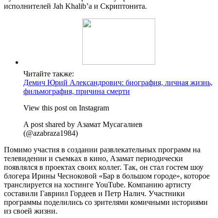
исполнителей Jah Khalib’а и Скриптонита.
Читайте также:
Демич Юрий Александрович: биография, личная жизнь,
фильмография, причина смерти
View this post on Instagram
A post shared by Азамат Мусагалиев
(@azabraza1984)
Помимо участия в создании развлекательных программ на
телевидении и съемках в кино, Азамат периодически
появлялся в проектах своих коллег. Так, он стал гостем шоу
блогера Ирины Чесноковой «Бар в большом городе», которое
транслируется на хостинге YouTube. Компанию артисту
составили Гавриил Гордеев и Петр Налич. Участники
программы поделились со зрителями комичными историями
из своей жизни.