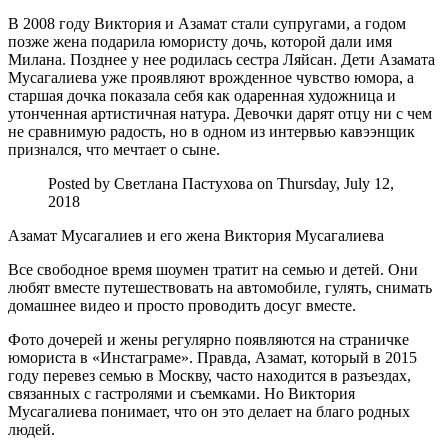
В 2008 году Виктория и Азамат стали супругами, а годом
позже жена подарила юмористу дочь, которой дали имя
Милана. Позднее у нее родилась сестра Ляйсан. Дети Азамата
Мусагалиева уже проявляют врожденное чувство юмора, а
старшая дочка показала себя как одаренная художница и
утонченная артистичная натура. Девочки дарят отцу ни с чем
не сравнимую радость, но в одном из интервью кавээнщик
признался, что мечтает о сыне.
Posted by Светлана Пастухова on Thursday, July 12,
2018
Азамат Мусагалиев и его жена Виктория Мусагалиева
Все свободное время шоумен тратит на семью и детей. Они
любят вместе путешествовать на автомобиле, гулять, снимать
домашнее видео и просто проводить досуг вместе.
Фото дочерей и жены регулярно появляются на страничке
юмориста в «Инстаграме». Правда, Азамат, который в 2015
году перевез семью в Москву, часто находится в разъездах,
связанных с гастролями и съемками. Но Виктория
Мусагалиева понимает, что он это делает на благо родных
людей.