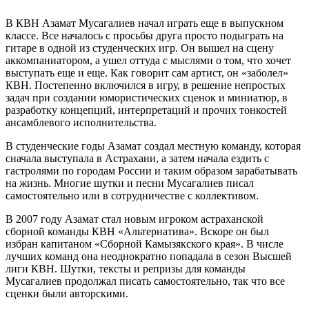
В КВН Азамат Мусагалиев начал играть еще в выпускном
классе. Все началось с просьбы друга просто подыграть на
гитаре в одной из студенческих игр. Он вышел на сцену
аккомпаниатором, а ушел оттуда с мыслями о том, что хочет
выступать еще и еще. Как говорит сам артист, он «заболел»
КВН. Постепенно включился в игру, в решение непростых
задач при создании юмористических сценок и миниатюр, в
разработку концепций, интерпретаций и прочих тонкостей
ансамблевого исполнительства.
В студенческие годы Азамат создал местную команду, которая
сначала выступала в Астрахани, а затем начала ездить с
гастролями по городам России и таким образом зарабатывать
на жизнь. Многие шутки и песни Мусагалиев писал
самостоятельно или в сотрудничестве с коллективом.
В 2007 году Азамат стал новым игроком астраханской
сборной команды КВН «Альтернатива». Вскоре он был
избран капитаном «Сборной Камызякского края». В числе
лучших команд она неоднократно попадала в сезон Высшей
лиги КВН. Шутки, тексты и репризы для команды
Мусагалиев продолжал писать самостоятельно, так что все
сценки были авторскими.