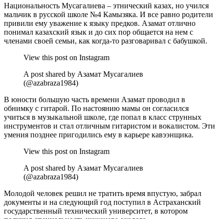
Национальность Мусагалиева – этнический казах, но учился
мальчик в русской школе №4 Камызяка. И все равно родители
привили ему уважение к языку предков. Азамат отлично
понимал казахский язык и до сих пор общается на нем с
членами своей семьи, как когда-то разговаривал с бабушкой.
View this post on Instagram
A post shared by Азамат Мусагалиев
(@azabraza1984)
В юности большую часть времени Азамат проводил в
обнимку с гитарой. По настоянию мамы он согласился
учиться в музыкальной школе, где попал в класс струнных
инструментов и стал отличным гитаристом и вокалистом. Эти
умения позднее пригодились ему в карьере кавээнщика.
View this post on Instagram
A post shared by Азамат Мусагалиев
(@azabraza1984)
Молодой человек решил не тратить время впустую, забрал
документы и на следующий год поступил в Астраханский
государственный технический университет, в котором