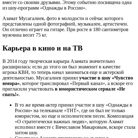
вместе со своими друзьями. Этому событию посвящена одна
из шоу-программ «Однажды в России».
Азамат Мусагалиев, фото в молодости и сейчас которого
представлены одной фотографией, музыкален, артистичен.
Он отлично играет на гитаре. При росте в 180 сантиметров
мужчина весит 75 кг.
Карьера в кино и на ТВ
В 2014 году творческая карьера Азамата значительно
расширилась: если до этого он был знаменит в качестве
игрока КВН, то теперь начал заниматься еще и актерской
деятельностью. Мусагалиев принял
участие в шоу «Чувство
юмора»
, которое транслировал «Первый канал», а вскоре его
пригласили участвовать
в юмористическом сериале «Не
спать!»
.
В то же время актер принял участие в шоу «Однажды в
России» на телеканале «ТНТ», где он был не только
юмористом, но еще и исполнителем песен. Композиция
«О стратегически важных людях», которую Азамат
исполнил вместе с Вячеславом Макаровым, вскоре стала
хитом шоу.