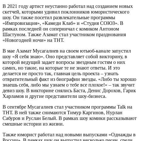
В 2021 году артист неустанно работал над созданием новых
скетчей, которыми удивил поклонников юмористического
шоу. Он также посетил развлекательные программы
«Импровизация», «Камеди Клаб» и «Студия СОЮЗ». В
рамках последней он соперничал с комиком Антоном
Шастуном. Также Азамат стал участником празднования
«Новогодней ночи» на ТНТ.
В мае Азамат Мусагалиев на своем ютьюб-канале запустил
шоу «Я себя знаю». Оно представляет собой викторину, в
которой ведущий задает вопросы звездным гостям о них
самих, но такие, на которые те не знают ответы. И это
делается не просто так, главная цель проекта – узнать
отвратительный факт из биографии звезды. «Либо ты хорошо
знаешь себя, либо мы узнаем о тебе все плохое!» – так звучит
девиз шоу. В викторине снялись Баста, Денис Дорохов, Гарик
Харламов и другие представители шоу-бизнеса.
В сентябре Мусагалиев стал участником программы Talk на
ТНТ. В ней также снимаются Тимур Каргинов, Нурлан
Сабуров и Руслан Белый. В рамках шоу комики рассказывают
смешные истории из жизни.
Также юморист работал над новыми выпусками «Однажды в
России». В рамках шоу он выпустил несколько песен, среди