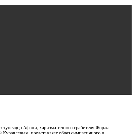
без тунеядца Афони, харизматичного грабителя Жоржа
 Куравлевым, представляет образ симпатичного и