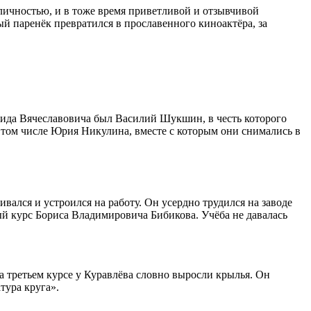
 личностью, и в тоже время приветливой и отзывчивой
й паренёк превратился в прославенного киноактёра, за
онида Вячеславовича был Василий Шукшин, в честь которого
в том числе Юрия Никулина, вместе с которым они снимались в
вался и устроился на работу. Он усердно трудился на заводе
ый курс Бориса Владимировича Бибикова. Учёба не давалась
а третьем курсе у Куравлёва словно выросли крылья. Он
тура круга».