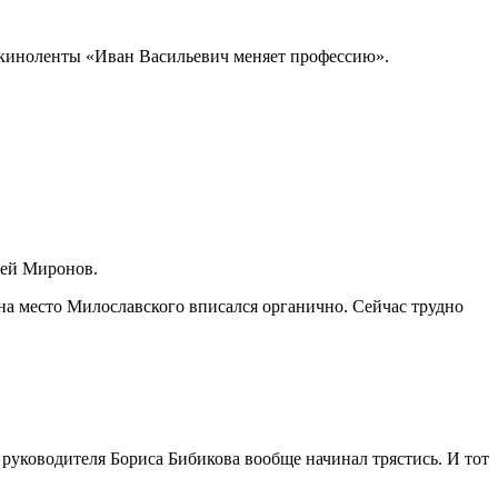
з киноленты «Иван Васильевич меняет профессию».
рей Миронов.
а место Милославского вписался органично. Сейчас трудно
е руководителя Бориса Бибикова вообще начинал трястись. И тот