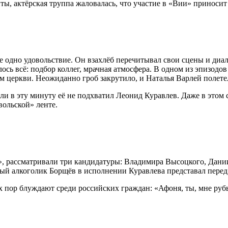
, актёрская труппа жаловалась, что участие в «Вии» приносит 
 одно удовольствие. Он взахлёб перечитывал свои сцены и диало
лось всё: подбор коллег, мрачная атмосфера. В одном из эпизод
лом церкви. Неожиданно гроб закрутило, и Наталья Варлей полет
ли в эту минуту её не подхватил Леонид Куравлев. Даже в этом 
вольской» ленте.
я», рассматривали три кандидатуры: Владимира Высоцкого, Дани
ный алкоголик Борщёв в исполнении Куравлева представал перед
 пор блуждают среди российских граждан: «Афоня, ты, мне рубь 