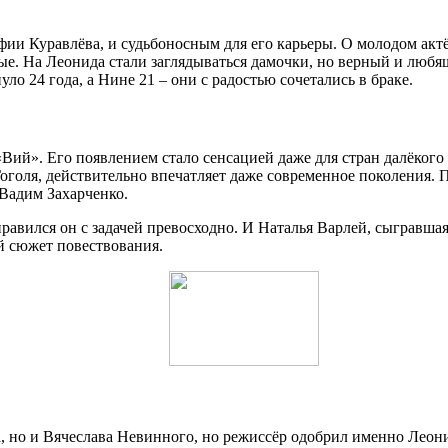
ии Куравлёва, и судьбоносным для его карьеры. О молодом актё
ные. На Леонида стали заглядываться дамочки, но верный и лю
о 24 года, а Нине 21 – они с радостью сочетались в браке.
Вий». Его появлением стало сенсацией даже для стран далёкого
оголя, действительно впечатляет даже современное поколения. 
 Вадим Захарченко.
равился он с задачей превосходно. И Наталья Варлей, сыгравшая
й сюжет повествования.
а, но и Вячеслава Невинного, но режиссёр одобрил именно Лео