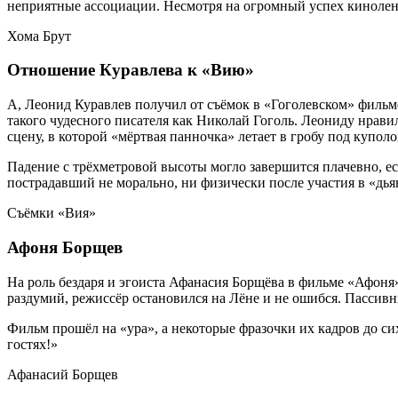
неприятные ассоциации. Несмотря на огромный успех киноленты
Хома Брут
Отношение Куравлева к «Вию»
А, Леонид Куравлев получил от съёмок в «Гоголевском» фильме
такого чудесного писателя как Николай Гоголь. Леониду нрави
сцену, в которой «мёртвая панночка» летает в гробу под купо
Падение с трёхметровой высоты могло завершится плачевно, ес
пострадавший не морально, ни физически после участия в «дья
Съёмки «Вия»
Афоня Борщев
На роль бездаря и эгоиста Афанасия Борщёва в фильме «Афон
раздумий, режиссёр остановился на Лёне и не ошибся. Пассив
Фильм прошёл на «ура», а некоторые фразочки их кадров до сих
гостях!»
Афанасий Борщев