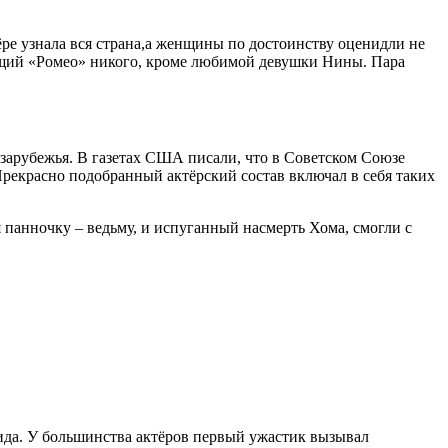
ре узнала вся страна,а женщины по достоинству оценидли не
бящий «Ромео» никого, кроме любимой девушки Нины. Пара
 зарубежья. В газетах США писали, что в Советском Союзе
Прекрасно подобранный актёрский состав включал в себя таких
 панночку – ведьму, и испуганный насмерть Хома, смогли с
нида. У большинства актёров первый ужастик вызывал