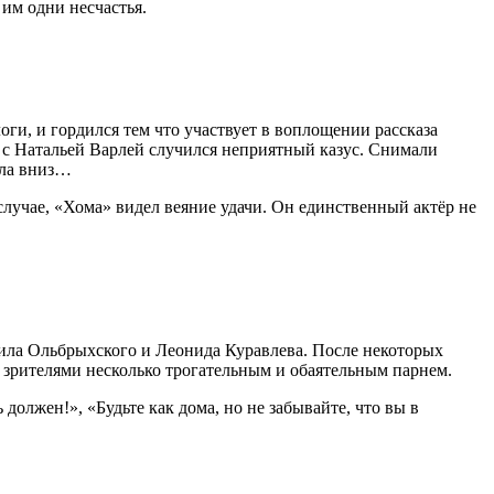
им одни несчастья.
ги, и гордился тем что участвует в воплощении рассказа
ов с Натальей Варлей случился неприятный казус. Снимали
ела вниз…
случае, «Хома» видел веяние удачи. Он единственный актёр не
ила Ольбрыхского и Леонида Куравлева. После некоторых
 зрителями несколько трогательным и обаятельным парнем.
должен!», «Будьте как дома, но не забывайте, что вы в