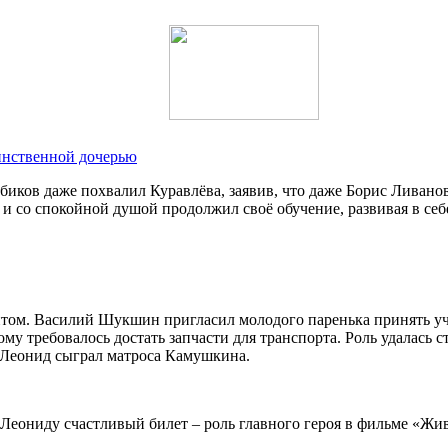
динственной дочерью
ибиков даже похвалил Куравлёва, заявив, что даже Борис Ливано
и со спокойной душой продолжил своё обучение, развивая в себе
дентом. Василий Шукшин пригласил молодого паренька принять у
у требовалось достать запчасти для транспорта. Роль удалась ст
Леонид сыграл матроса Камушкина.
еониду счастливый билет – роль главного героя в фильме «Жив