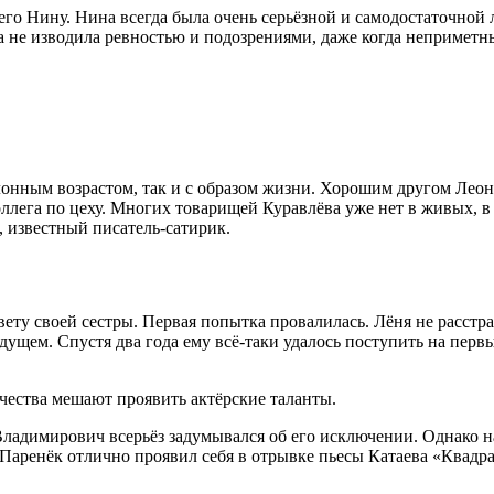
его Нину. Нина всегда была очень серьёзной и самодостаточной
 не изводила ревностью и подозрениями, даже когда неприметны
еклонным возрастом, так и с образом жизни. Хорошим другом Ле
оллега по цеху. Многих товарищей Куравлёва уже нет в живых, 
, известный писатель-сатирик.
ту своей сестры. Первая попытка провалилась. Лёня не расстраи
дущем. Спустя два года ему всё-таки удалось поступить на перв
чества мешают проявить актёрские таланты.
Владимирович всерьёз задумывался об его исключении. Однако н
Паренёк отлично проявил себя в отрывке пьесы Катаева «Квадра