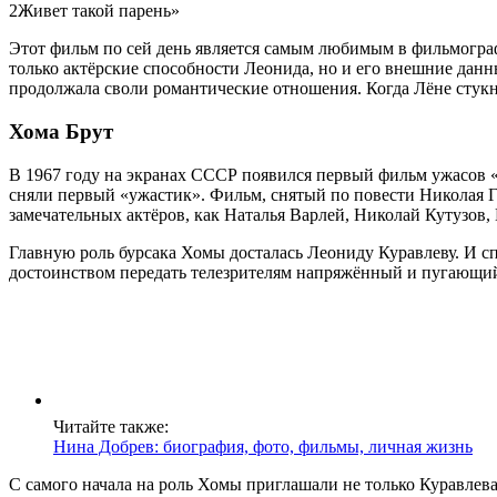
2Живет такой парень»
Этот фильм по сей день является самым любимым в фильмограф
только актёрские способности Леонида, но и его внешние дан
продолжала своли романтические отношения. Когда Лёне стукнул
Хома Брут
В 1967 году на экранах СССР появился первый фильм ужасов «
сняли первый «ужастик». Фильм, снятый по повести Николая Г
замечательных актёров, как Наталья Варлей, Николай Кутузов,
Главную роль бурсака Хомы досталась Леониду Куравлеву. И сп
достоинством передать телезрителям напряжённый и пугающи
Читайте также:
Нина Добрев: биография, фото, фильмы, личная жизнь
С самого начала на роль Хомы приглашали не только Куравлев