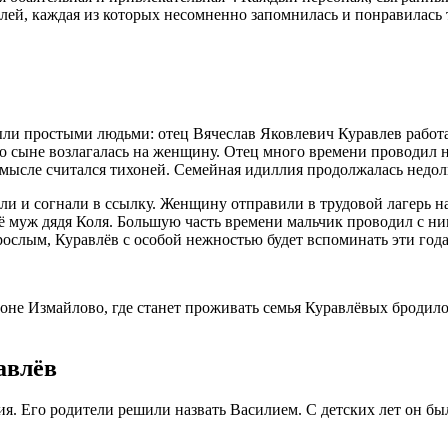
ей, каждая из которых несомненно запомнилась и понравилась 
ыли простыми людьми: отец Вячеслав Яковлевич Куравлев работа
 о сыне возлагалась на женщину. Отец много времени проводил
смысле считался тихоней. Семейная идиллия продолжалась недол
ли и согнали в ссылку. Женщину отправили в трудовой лагерь н
её муж дядя Коля. Большую часть времени мальчик проводил с ни
зрослым, Куравлёв с особой нежностью будет вспоминать эти года
йоне Измайлово, где станет проживать семья Куравлёвых броди
авлёв
тия. Его родители решили назвать Василием. С детских лет он б