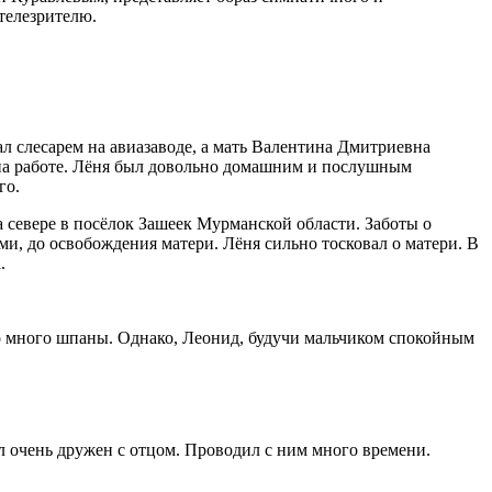
телезрителю.
л слесарем на авиазаводе, а мать Валентина Дмитриевна
 на работе. Лёня был довольно домашним и послушным
го.
а севере в посёлок Зашеек Мурманской области. Заботы о
ми, до освобождения матери. Лёня сильно тосковал о матери. В
.
ло много шпаны. Однако, Леонид, будучи мальчиком спокойным
ыл очень дружен с отцом. Проводил с ним много времени.