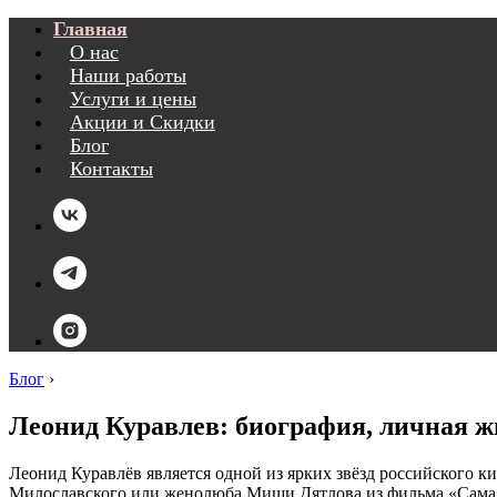
Главная
О нас
Наши работы
Услуги и цены
Акции и Скидки
Блог
Контакты
Блог
›
Леонид Куравлев: биография, личная ж
Леонид Куравлёв является одной из ярких звёзд российского 
Милославского или женолюба Миши Дятлова из фильма «Самая 