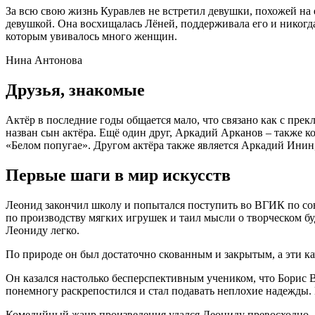
За всю свою жизнь Куравлев не встретил девушки, похожей на 
девушкой. Она восхищалась Лёней, поддерживала его и никогда
которым увивалось много женщин.
Нина Антонова
Друзья, знакомые
Актёр в последние годы общается мало, что связано как с пр
назван сын актёра. Ещё один друг, Аркадий Арканов – также к
«Белом попугае». Другом актёра также является Аркадий Инин
Первые шаги в мир искусств
Леонид закончил школу и попытался поступить во ВГИК по сове
по производству мягких игрушек и таил мысли о творческом бу
Леониду легко.
По природе он был достаточно скованным и закрытым, а эти ка
Он казался настолько бесперспективным учеником, что Борис 
понемногу раскрепостился и стал подавать неплохие надежды. 
Комедийный жанр произведения удался Леониду превосходно.