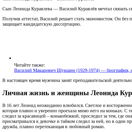
Сын Леонида Куравлева — Василий Куравлёв мечтал связать сво
Получив аттестат, Василий решает стать экономистом. Он без
защищает кандидатскую диссертацию.
Читайте также:
Василий Макарович Шукшин (1929-1974) — биография, жиз
В настоящее время мужчина занят преподавательской деятельн
Личная жизнь и женщины Леонида Кур
В 16 лет Леонид неожиданно влюбился. Светлое и восторженно
которая плавно и уверенно проехала мимо него на коньках. С т
следил за красавицей – конькобежкой, проследил за тем, где о
присматривался к девочке и тайком следил за ней, но в один п
дружба, плавно перетекающая в любовный роман.