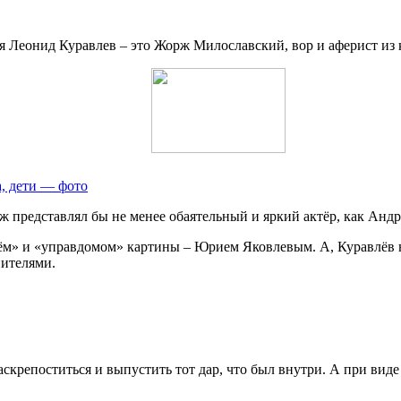
ся Леонид Куравлев – это Жорж Милославский, вор и аферист и
а, дети — фото
аж представлял бы не менее обаятельный и яркий актёр, как Анд
рём» и «управдомом» картины – Юрием Яковлевым. А, Куравлёв н
нителями.
аскрепоститься и выпустить тот дар, что был внутри. А при вид