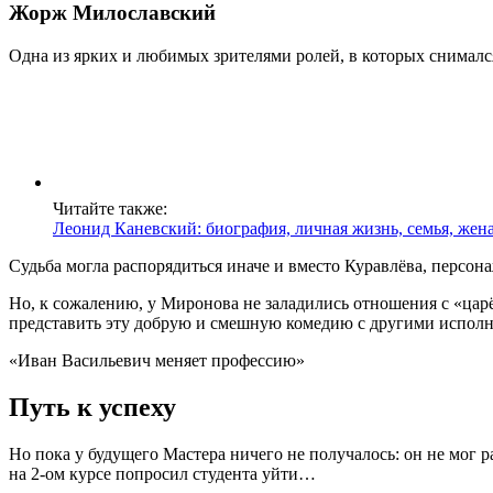
Жорж Милославский
Одна из ярких и любимых зрителями ролей, в которых снимал
Читайте также:
Леонид Каневский: биография, личная жизнь, семья, жен
Судьба могла распорядиться иначе и вместо Куравлёва, персон
Но, к сожалению, у Миронова не заладились отношения с «ца
представить эту добрую и смешную комедию с другими испол
«Иван Васильевич меняет профессию»
Путь к успеху
Но пока у будущего Мастера ничего не получалось: он не мог р
на 2-ом курсе попросил студента уйти…