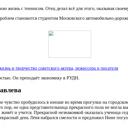
ю жизнь с теннисом. Отец делал всё для этого, оказывая своем
 проблем становится студентом Московского автомобильно-дорожн
нь и творчество советского актера, режиссера и писателя
остью. Он преподаёт экономику в РУДН.
авлева
е чувство пробудилось в юноше во время прогулки на городском
ех пор, не одна представительница прекрасного пола не могла выз
на живёт и учится. Прекрасной незнакомкой оказалась ученица с
рекрасный день Лёня набрался смелости и предложил Нине погуля