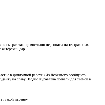
в не сыграл так превосходно персонажа на театральных
 актёрский дар.
частие в дипломной работе «Из Лебяжьего сообщают».
уденту на славу. Заодно Куравлёва позвали для съёмок в
ёт такой парень».