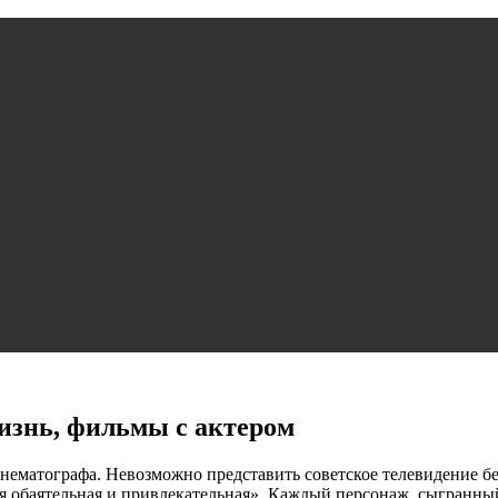
изнь, фильмы с актером
кинематографа. Невозможно представить советское телевидение 
обаятельная и привлекательная». Каждый персонаж, сыгранный