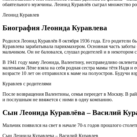
обаятельного мужчины. Леонид Куравлёв сыграл множество рол
Леонид Куравлев
Биография Леонида Куравлева
Родился Леонид Куравлёв 8 октября 1936 года. Его родители б
Куравлева зарабатывала парикмахером. Основная часть заботы
мальчиком. Он не баловался, слушал родителей и в некотором 
В 1941 году маму Леонида, Валентину, несправедливо оклевета
маленьком Лёне взяла на себя родная сестра мамы тётя Надя и 
возрасте 10 лет он отправился к маме на полуостров. Будучи в
Куравлев с родителями
После возвращения Валентины, семья переедет в Москву. В ра
и послушным не ввяжется с ними в одну компанию.
Сын Леонида Куравлёва – Василий Кур
Мальчик появился на свет в начале 70-х годов прошлого столе
Сын Леонида Куравлева – Василий Куравлев