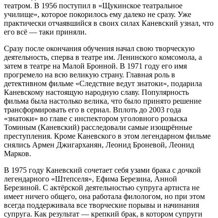
театром. В 1956 поступил в «Щукинское театральное
училище», которое покорилось ему далеко не сразу. Уже
практически отчаявшийся в своих силах Каневский узнал, что
его всё — таки приняли.
Сразу после окончания обучения начал свою творческую
деятельность, сперва в театре им. Ленинского комсомола, а
затем в театре на Малой Бронной. В 1971 году его имя
прогремело на всю великую страну. Главная роль в
детективном фильме «Следствие ведут знатоки», подарила
Каневскому настоящую народную славу. Популярность
фильма была настолько велика, что было принято решение
трансформировать его в сериал. Вплоть до 2003 года
«знатоки» во главе с инспектором уголовного розыска
Томиным (Каневский) расследовали самые изощрённые
преступления. Кроме Каневского в этом легендарном фильме
снялись Армен Джигарханян, Леонид Броневой, Леонид
Марков.
В 1975 году Каневский сочетает себя узами брака с дочкой
легендарного «Штепселя», Ефима Березина, Анной
Березиной. С актёрской деятельностью супруга артиста не
имеет ничего общего, она работала филологом, но при этом
всегда поддерживала все творческие порывы и начинания
супруга. Как результат — крепкий брак, в котором супруги