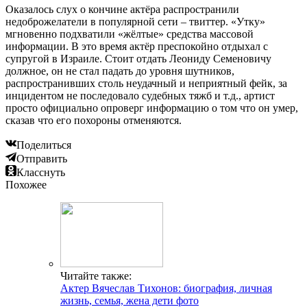
Оказалось слух о кончине актёра распространили
недоброжелатели в популярной сети – твиттер. «Утку»
мгновенно подхватили «жёлтые» средства массовой
информации. В это время актёр преспокойно отдыхал с
супругой в Израиле. Стоит отдать Леониду Семеновичу
должное, он не стал падать до уровня шутников,
распространивших столь неудачный и неприятный фейк, за
инцидентом не последовало судебных тяжб и т.д., артист
просто официально опроверг информацию о том что он умер,
сказав что его похороны отменяются.
Поделиться
Отправить
Класснуть
Похожее
Читайте также:
Актер Вячеслав Тихонов: биография, личная
жизнь, семья, жена дети фото