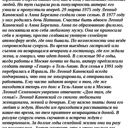
людей. Но тут сыграла роль популярность актера: его
узнали и пропустили вперед. 29 марта 1975 году Леонид
Каневский и Анна Березина создали свою семью. В 1977 году
у них родилась дочь Наташа. Счастье быть вдвоем Леонид
Каневский и Анна Березина. Анна по образованию филолог,
но посвятила всю себя любимому мужу. Она не приносила
себя в жертву, просто создавала уютную семейную
атмосферу везде, где они бывали. По возможности она везде
сопровождала супруга. Во время выездных гастролей или
съемок он возвращался вечерами в гостиницу, где его ждала
жена, и говорил, что идет домой. В сложные 90-е годы,
когда работы в Москве почти не было, актеру предложили
создать театр «Гешер» в Тель-Авиве. Вся семья в 1991 году
перебралась в Израиль. Но Леонид Каневский всегда
подчеркивал, что они не эмигрировали, а отправились
работать. Ему часто задают вопрос о том, где же
находится теперь его дом: в Тель-Авиве или в Москве.
Леонид Семенович уверенно отвечает: «Дом там, где
семья!» Леонид Каневский со своими любимыми
женщинами, женой и дочерью. Ему важно знать: дома его
любят и ждут. Иногда им приходится расставаться на
какое-то время, но тем приятнее возвращаться домой. В
разлуке супруги очень скучают и встречи ждут с
нетерпением. За долгие годы семейной жизни они ни разу
не поссорились. Актер считает, что в этом заслуга его