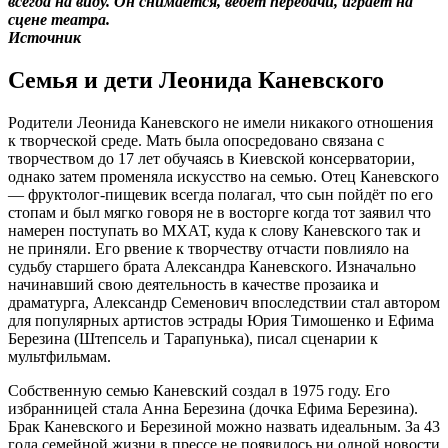
всегда на виду. Он снимается, ведет передачи, играет на
сцене театра.
Источник
Семья и дети Леонида Каневского
Родители Леонида Каневского не имели никакого отношения
к творческой среде. Мать была опосредовано связана с
творчеством до 17 лет обучаясь в Киевской консерватории,
однако затем променяла искусство на семью. Отец Каневского
— фруктолог-пищевик всегда полагал, что сын пойдёт по его
стопам и был мягко говоря не в восторге когда тот заявил что
намерен поступать во МХАТ, куда к слову Каневского так и
не приняли. Его рвение к творчеству отчасти повлияло на
судьбу старшего брата Александра Каневского. Изначально
начинавший свою деятельность в качестве прозаика и
драматурга, Александр Семенович впоследствии стал автором
для популярных артистов эстрады Юрия Тимошенко и Ефима
Березина (Штепсель и Тарапунька), писал сценарии к
мультфильмам.
Собственную семью Каневский создал в 1975 году. Его
избранницей стала Анна Березина (дочка Ефима Березина).
Брак Каневского и Березиной можно назвать идеальным. За 43
года семейной жизни в прессе не появилось ни одной новости