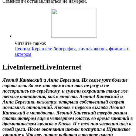
Семёнович останавливаться не намерен.
Читайте также:
Леонид Куравлев: биография, личная жизнь, фильмы с
актером
LiveInternetLiveInternet
Леонид Каневский и Анна Березина. Их семье уже больше
сорока лет. За все это время они так не разу и не
поссорились по-серьёзному, и сумели сохранить такие же
теплые отношения, как в юности. Леонид Каневский и
Анна Березина, кажется, открыли собственный секрет
идеальных отношений. Любовь с первого взгляда Леонид
Каневский в молодости. Леонид Каневский твердо решил
стать актером еще в четвертом классе, во время занятий в
драматическом кружке в Киеве. И с тех пор уверенно шел к
своей цели. После окончания школы поступил в Щукинское
училище в Москве, потом работал в театре имени