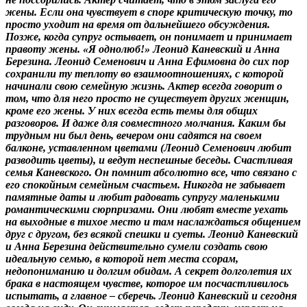
жены. Если она чувствует в споре критическую точку, то
просто уходит на время от дальнейшего обсуждения.
Позже, когда супруг остывает, он понимает и принимает
правоту жены. «Я однолюб!» Леонид Каневский и Анна
Березина. Леонид Семенович и Анна Ефимовна до сих пор
сохранили ту теплоту во взаимоотношениях, с которой
начинали свою семейную жизнь. Актер всегда говорит о
том, что для него просто не существует других женщин,
кроме его жены. У них всегда есть темы для общих
разговоров. И даже для совместного молчания. Каким бы
трудным ни был день, вечером они садятся на своем
балконе, уставленном цветами (Леонид Семенович любит
разводить цветы), и ведут неспешные беседы. Счастливая
семья Каневского. Он помнит абсолютно все, что связано с
его спокойным семейным счастьем. Никогда не забывает
памятные даты и любит радовать супругу маленькими
романтическими сюрпризами. Они любят вместе уехать
на выходные в тихое место и там наслаждаться общением
друг с другом, без всякой спешки и суеты. Леонид Каневский
и Анна Березина действительно сумели создать свою
идеальную семью, в которой нет места ссорам,
недопониманию и долгим обидам. А секрет долголетия их
брака в настоящем чувстве, которое им посчастливилось
испытать, а главное – сберечь. Леонид Каневский и сегодня