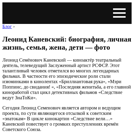
Блог
›
Леонид Каневский: биография, личная
жизнь, семья, жена, дети — фото
Леонид Семёнович Каневский — киноактёр театральный
деятель, телеведущий Заслуженный артист РСФСР. Этот
талантливый человек отметился во многих легендарных
фильмах. В частности его эпизодические роли стали
изюминками в кинолентах «Бриллиантовая рука», «Мэри
Поппинс, до свидания! «, «Последняя женитьба, а его главной
киноработой стал цикл детективных фильмов «Следствие
ведут ЗнаТоКи».
Сегодня Леонид Семенович является автором и ведущим
проекта, по сути являющегося отсылкой к советским
«знатокам» В цикле кинокартин «Следствие вели…»
Каневский повествует о громких преступлениях времён
Советского Союза.