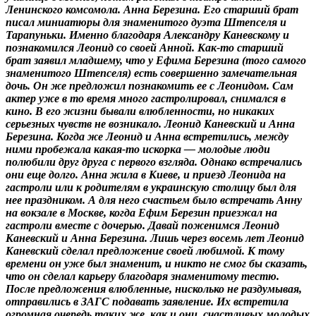
Ленинского комсомола. Анна Березина. Его старший брат
писал миниатюры для знаменитого дуэта Штепселя и
Тарапуньки. Именно благодаря Александру Каневскому и
познакомился Леонид со своей Анной. Как-то старший
брат заявил младшему, что у Ефима Березина (того самого
знаменитого Штепселя) есть совершенно замечательная
дочь. Он же предложил познакомить ее с Леонидом. Сам
актер уже в то время много гастролировал, снимался в
кино. В его жизни бывали влюбленности, но никаких
серьезных чувств не возникало. Леонид Каневский и Анна
Березина. Когда же Леонид и Анна встретились, между
ними пробежала какая-то искорка — молодые люди
полюбили друг друга с первого взгляда. Однако встречались
они еще долго. Анна жила в Киеве, и приезд Леонида на
гастроли или к родителям в украинскую столицу был для
нее праздником. А для него счастьем было встречать Анну
на вокзале в Москве, когда Ефим Березин приезжал на
гастроли вместе с дочерью. Давай поженимся Леонид
Каневский и Анна Березина. Лишь через восемь лет Леонид
Каневский сделал предложение своей любимой. К тому
времени он уже был знаменит, и никто не смог бы сказать,
что он сделал карьеру благодаря знаменитому тестю.
После предложения влюбленные, нисколько не раздумывая,
отправились в ЗАГС подавать заявление. Их встретила
огромная очередь таких же, как и они, счастливых молодых