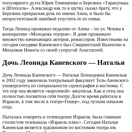
популярного дуэта Юрия Тимошенко и Березина «Тарапунька
и Штепсель». Александр как то в шутку сказал брату, что у
Березина прекрасная дочь по имени Анна, и было бы
непростительной ошибкой упустить ее из семьи.
Тогда Леонид проживал недалеко от Анны – по ул. Чехова в
кооперативе «Молодежь театров». В доме проживало
множество начинающих актеров, режиссеров. Известными на
сегодня соседями Каневского был Смирнитский Валентин и
Михалков Никита со своей супругой Анастасией.
Дочь Леонида Каневского — Наталья
Дочь Леонида Каневского — Наталья Леонидовна Каневская
в 2002 году закончила театральный факультет Тель-Авивского
университета по специальности сценография и костюмы. С
тех пор она является «королевой» закулисья. Как и отец она
полностью посвятила себя театру Долгое время работала в
Израиле, в том числе в театре«Гешер», под чутким началом
отца.
Пыталась покорить и телевидение Израиля, была главным
стилистом телеканала «Израиль плюс». Сегодня Наталья
Каневская является художником по костюмам театра им.