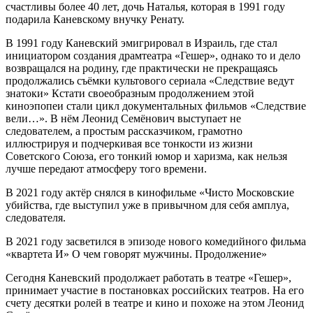
счастливы более 40 лет, дочь Наталья, которая в 1991 году
подарила Каневскому внучку Ренату.
В 1991 году Каневский эмигрировал в Израиль, где стал
инициатором создания драмтеатра «Гешер», однако то и дело
возвращался на родину, где практически не прекращаясь
продолжались съёмки культового сериала «Следствие ведут
знатоки» Кстати своеобразным продолжением этой
киноэпопеи стали цикл документальных фильмов «Следствие
вели…». В нём Леонид Семёнович выступает не
следователем, а простым рассказчиком, грамотно
иллюстрируя и подчеркивая все тонкости из жизни
Советского Союза, его тонкий юмор и харизма, как нельзя
лучше передают атмосферу того времени.
В 2021 году актёр снялся в кинофильме «Чисто Московские
убийства, где выступил уже в привычном для себя амплуа,
следователя.
В 2021 году засветился в эпизоде нового комедийного фильма
«квартета И» О чем говорят мужчины. Продолжение»
Сегодня Каневский продолжает работать в театре «Гешер»,
принимает участие в постановках российских театров. На его
счету десятки ролей в театре и кино и похоже на этом Леонид