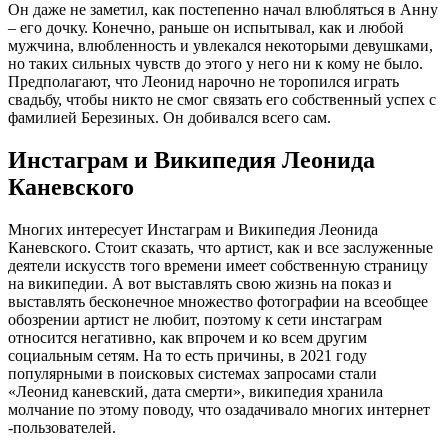
Он даже не заметил, как постепенно начал влюбляться в Анну
– его дочку. Конечно, раньше он испытывал, как и любой
мужчина, влюбленность и увлекался некоторыми девушками,
но таких сильных чувств до этого у него ни к кому не было.
Предполагают, что Леонид нарочно не торопился играть
свадьбу, чтобы никто не смог связать его собственный успех с
фамилией Березиных. Он добивался всего сам.
Инстаграм и Википедия Леонида
Каневского
Многих интересует Инстаграм и Википедия Леонида
Каневского. Стоит сказать, что артист, как и все заслуженные
деятели искусств того времени имеет собственную страницу
на википедии. А вот выставлять свою жизнь на показ и
выставлять бесконечное множество фотографии на всеобщее
обозрении артист не любит, поэтому к сети инстаграм
относится негативно, как впрочем и ко всем другим
социальным сетям. На то есть причины, в 2021 году
популярными в поисковых системах запросами стали
«Леонид каневский, дата смерти», википедия хранила
молчание по этому поводу, что озадачивало многих интернет
-пользователей.