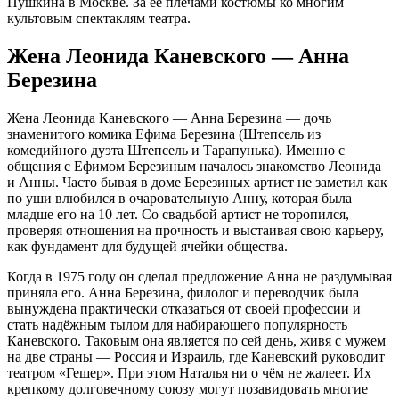
Пушкина в Москве. За её плечами костюмы ко многим
культовым спектаклям театра.
Жена Леонида Каневского — Анна
Березина
Жена Леонида Каневского — Анна Березина — дочь
знаменитого комика Ефима Березина (Штепсель из
комедийного дуэта Штепсель и Тарапунька). Именно с
общения с Ефимом Березиным началось знакомство Леонида
и Анны. Часто бывая в доме Березиных артист не заметил как
по уши влюбился в очаровательную Анну, которая была
младше его на 10 лет. Со свадьбой артист не торопился,
проверяя отношения на прочность и выстаивая свою карьеру,
как фундамент для будущей ячейки общества.
Когда в 1975 году он сделал предложение Анна не раздумывая
приняла его. Анна Березина, филолог и переводчик была
вынуждена практически отказаться от своей профессии и
стать надёжным тылом для набирающего популярность
Каневского. Таковым она является по сей день, живя с мужем
на две страны — Россия и Израиль, где Каневский руководит
театром «Гешер». При этом Наталья ни о чём не жалеет. Их
крепкому долговечному союзу могут позавидовать многие