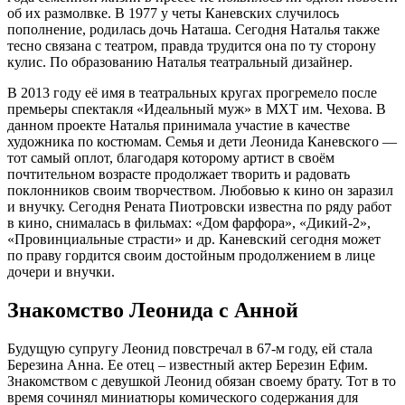
об их размолвке. В 1977 у четы Каневских случилось
пополнение, родилась дочь Наташа. Сегодня Наталья также
тесно связана с театром, правда трудится она по ту сторону
кулис. По образованию Наталья театральный дизайнер.
В 2013 году её имя в театральных кругах прогремело после
премьеры спектакля «Идеальный муж» в МХТ им. Чехова. В
данном проекте Наталья принимала участие в качестве
художника по костюмам. Семья и дети Леонида Каневского —
тот самый оплот, благодаря которому артист в своём
почтительном возрасте продолжает творить и радовать
поклонников своим творчеством. Любовью к кино он заразил
и внучку. Сегодня Рената Пиотровски известна по ряду работ
в кино, снималась в фильмах: «Дом фарфора», «Дикий-2»,
«Провинциальные страсти» и др. Каневский сегодня может
по праву гордится своим достойным продолжением в лице
дочери и внучки.
Знакомство Леонида с Анной
Будущую супругу Леонид повстречал в 67-м году, ей стала
Березина Анна. Ее отец – известный актер Березин Ефим.
Знакомством с девушкой Леонид обязан своему брату. Тот в то
время сочинял миниатюры комического содержания для