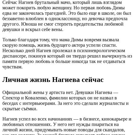
Сейчас Нагиев брутальный мачо, который лишь взглядом
может покорить любую женщину. Но первая любовь Димы
едва не закончилась трагедией. Это было еще в школе, он был
беззаветно влюблен в одноклассницу, но девочка предпочла
другого. Юноша не смог стерпеть предательства любимой
девушки и вскрыл себе вены.
Только благодаря тому, что мама Димы вовремя вызвала
скорую помощь, жизнь будущего актера успели спасти.
Несколько дней Нагиев пролежал в психоневрологическом
диспансере, покинув который он твердо решил вычеркнуть из
памяти первую любовь и больше никогда так не отдаваться
чувствам.
Личная жизнь Нагиева сейчас
Официальной жены у артиста нет. Девушки Нагиева —
Спектор и Коваленко, фамилии которых он не назвал в
беседах с интервьюерами. За него это сделали журналисты и
скрытые съёмки.
Нагиев успел во всех начинаниях — в бизнесе, кинокарьере и
любовных отношениях. У него нет нужды пиариться на
личной жизни, придумывать новые поводы для скандалов,