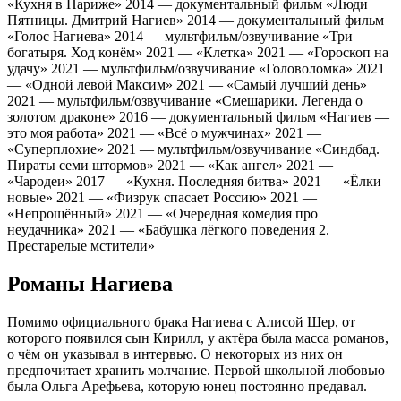
«Кухня в Париже» 2014 — документальный фильм «Люди
Пятницы. Дмитрий Нагиев» 2014 — документальный фильм
«Голос Нагиева» 2014 — мультфильм/озвучивание «Три
богатыря. Ход конём» 2021 — «Клетка» 2021 — «Гороскоп на
удачу» 2021 — мультфильм/озвучивание «Головоломка» 2021
— «Одной левой Максим» 2021 — «Самый лучший день»
2021 — мультфильм/озвучивание «Смешарики. Легенда о
золотом драконе» 2016 — документальный фильм «Нагиев —
это моя работа» 2021 — «Всё о мужчинах» 2021 —
«Суперплохие» 2021 — мультфильм/озвучивание «Синдбад.
Пираты семи штормов» 2021 — «Как ангел» 2021 —
«Чародеи» 2017 — «Кухня. Последняя битва» 2021 — «Ёлки
новые» 2021 — «Физрук спасает Россию» 2021 —
«Непрощённый» 2021 — «Очередная комедия про
неудачника» 2021 — «Бабушка лёгкого поведения 2.
Престарелые мстители»
Романы Нагиева
Помимо официального брака Нагиева с Алисой Шер, от
которого появился сын Кирилл, у актёра была масса романов,
о чём он указывал в интервью. О некоторых из них он
предпочитает хранить молчание. Первой школьной любовью
была Ольга Арефьева, которую юнец постоянно предавал.