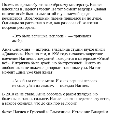
Позже, во время обучения актёрскому мастерству, Нагиев
влюбился в Ларису Гузееву. На тот момент ведущая «Давай
поженимся!» была знаменитой и уважаемой среди
режиссёров. Взбалмошный парень пришёлся ей по душе.
Однажды он рассказал о том, как разорвал ей колготки
посреди ресторана:
«Это была вспышка, всплеск!», — признался
актёр.
Анна Самохина — актриса, владелица студии звукозаписи
«Диапазон». Именно там, в 1998 году началось запретное
влечение Нагиева с замужней, говорится в материале «Узнай
всё». Интрижка была яркой, но быстротечной. Никто из
любовников не пожелал разорвать законные узы. На тот
момент Дима уже был женат:
«Аня была старше меня. И я как верный человек
не смог уйти из семьи», — поведал Нагиев.
В 2010 её не стало. Анна боролась с раком желудка, но
болезнь оказалась сильнее. Нагиев сложно пережил эту весть,
а вскоре сознался, что до сих пор её любит.
Фото: Нагиев с Гузеевой и Самохиной. Источник: Владтайм