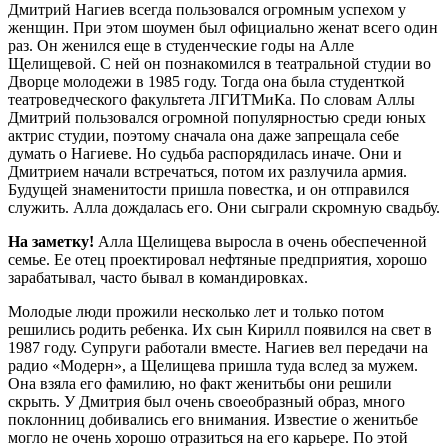
Дмитрий Нагиев всегда пользовался огромным успехом у
женщин. При этом шоумен был официально женат всего один
раз. Он женился еще в студенческие годы на Алле
Щелищевой. С ней он познакомился в театральной студии во
Дворце молодежи в 1985 году. Тогда она была студенткой
театроведческого факультета ЛГИТМиКа. По словам Аллы
Дмитрий пользовался огромной популярностью среди юных
актрис студии, поэтому сначала она даже запрещала себе
думать о Нагиеве. Но судьба распорядилась иначе. Они и
Дмитрием начали встречаться, потом их разлучила армия.
Будущей знаменитости пришла повестка, и он отправился
служить. Алла дождалась его. Они сыграли скромную свадьбу.
На заметку!
Алла Щелищева выросла в очень обеспеченной
семье. Ее отец проектировал нефтяные предприятия, хорошо
зарабатывал, часто бывал в командировках.
Молодые люди прожили несколько лет и только потом
решились родить ребенка. Их сын Кирилл появился на свет в
1987 году. Супруги работали вместе. Нагиев вел передачи на
радио «Модерн», а Щелищева пришла туда вслед за мужем.
Она взяла его фамилию, но факт женитьбы они решили
скрыть. У Дмитрия был очень своеобразный образ, много
поклонниц добивались его внимания. Известие о женитьбе
могло не очень хорошо отразиться на его карьере. По этой