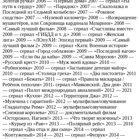
Золотая ручка» 2006 — «Первый дома» 2007 — сериал «На
пути к сердцу» 2007 — «Парадокс» 2007 — «Скалолазка и
Последний из Седьмой колыбели» 2007 — «Роковое
сходство» 2007 — «Нулевой километр» 2008 — «Возвращение
мушкетёров, или Сокровища кардинала Мазарини» 2008 —
«Самый лучший фильм» 2008 — сериал «Счастливы вместе»
2008 — сериал «ГИБДД и т. д.» 2008 — сериал «Женская
лига» 2009 — «ЛОпуХИ: Эпизод первый» 2009 — «Самый
лучший фильм 2» 2009 — сериал «Катя: Военная история»
2009 — сериал «Город соблазнов» 2009 — «Последний вагон»
2009 — «Если бы да кабы» 2009 — «Савва Морозов» 2009 —
«Русский крест» 2010 — «Муж моей вдовы» 2010 —
«Робинзонка» 2010 — сериал «Застывшие депеши майор»
2010 — сериал «Столица греха» 2011 — «Два пистолета» 2011
— сериал «Бежать» 2011 — сериал «Правила маскарада /
Ребёнок пополам» 2011- сериал «Маяковский. Два дня» 2011
— сериал «Пилот международных авиалиний» 2012 — 2021
— сериал «Кухня» 2012 — «Территория Джа» 2012 —
«Мужчина с гарантией» 2012 — мультфильм/озвучивание
«Гладиаторы Рима» 2012 — мультфильм/озвучивание
«Снежная королева» 2012 — документальный фильм
«Осторожно, Нагиев!» 2013 — «Что творят мужчины!» 2013
— «Курьер из «Рая»» 2013 — «Полярный рейс» 2013 — 2016
— сериал «Два отца и два сына» 2014 — сериал
«Контуженый» 2014 — 2021 — сериал «Физрук» 2014 —