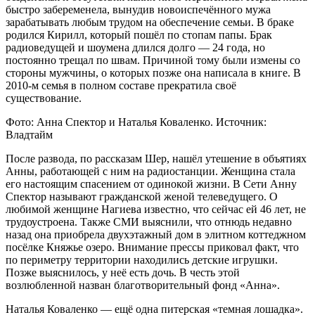
быстро забеременела, вынудив новоиспечённого мужа
зарабатывать любым трудом на обеспечение семьи. В браке
родился Кирилл, который пошёл по стопам папы. Брак
радиоведущей и шоумена длился долго — 24 года, но
постоянно трещал по швам. Причиной тому были измены со
стороны мужчины, о которых позже она написала в книге. В
2010-м семья в полном составе прекратила своё
существование.
Фото: Анна Спектор и Наталья Коваленко. Источник:
Владтайм
После развода, по рассказам Шер, нашёл утешение в объятиях
Анны, работающей с ним на радиостанции. Женщина стала
его настоящим спасением от одинокой жизни. В Сети Анну
Спектор называют гражданской женой телеведущего. О
любимой женщине Нагиева известно, что сейчас ей 46 лет, не
трудоустроена. Также СМИ выяснили, что отнюдь недавно
назад она приобрела двухэтажный дом в элитном коттеджном
посёлке Княжье озеро. Внимание прессы приковал факт, что
по периметру территории находились детские игрушки.
Позже выяснилось, у неё есть дочь. В честь этой
возлюбленной назван благотворительный фонд «Анна».
Наталья Коваленко — ещё одна питерская «темная лошадка».