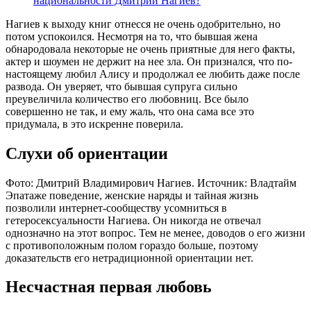
национальности Дмитрий Нагиев?
Нагиев к выходу книг отнесся не очень одобрительно, но
потом успокоился. Несмотря на то, что бывшая жена
обнародовала некоторые не очень приятные для него факты,
актер и шоумен не держит на нее зла. Он признался, что по-
настоящему любил Алису и продолжал ее любить даже после
развода. Он уверяет, что бывшая супруга сильно
преувеличила количество его любовниц. Все было
совершенно не так, и ему жаль, что она сама все это
придумала, в это искренне поверила.
Слухи об ориентации
Фото: Дмитрий Владимирович Нагиев. Источник: Владтайм
Эпатаже поведение, женские наряды и тайная жизнь
позволили интернет-сообществу усомниться в
гетеросексуальности Нагиева. Он никогда не отвечал
однозначно на этот вопрос. Тем не менее, доводов о его жизни
с противоположным полом гораздо больше, поэтому
доказательств его нетрадиционной ориентации нет.
Несчастная первая любовь