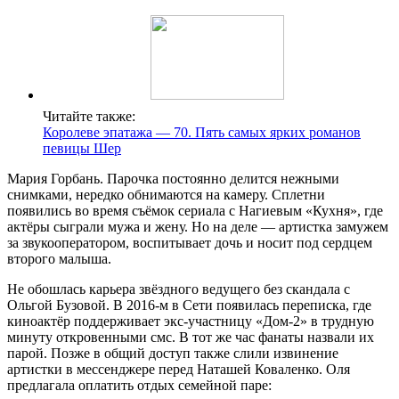
Читайте также:
Королеве эпатажа — 70. Пять самых ярких романов
певицы Шер
Мария Горбань. Парочка постоянно делится нежными
снимками, нередко обнимаются на камеру. Сплетни
появились во время съёмок сериала с Нагиевым «Кухня», где
актёры сыграли мужа и жену. Но на деле — артистка замужем
за звукооператором, воспитывает дочь и носит под сердцем
второго малыша.
Не обошлась карьера звёздного ведущего без скандала с
Ольгой Бузовой. В 2016-м в Сети появилась переписка, где
киноактёр поддерживает экс-участницу «Дом-2» в трудную
минуту откровенными смс. В тот же час фанаты назвали их
парой. Позже в общий доступ также слили извинение
артистки в мессенджере перед Наташей Коваленко. Оля
предлагала оплатить отдых семейной паре: