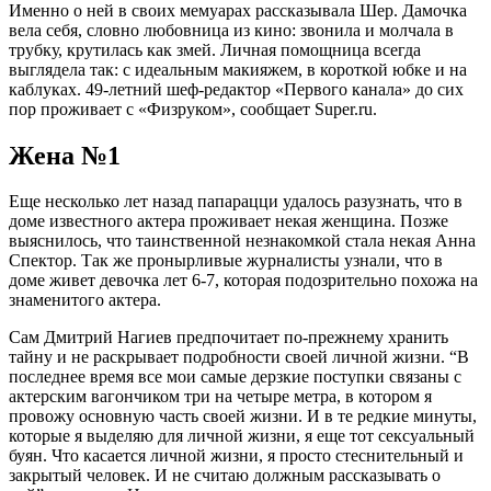
Именно о ней в своих мемуарах рассказывала Шер. Дамочка
вела себя, словно любовница из кино: звонила и молчала в
трубку, крутилась как змей. Личная помощница всегда
выглядела так: с идеальным макияжем, в короткой юбке и на
каблуках. 49-летний шеф-редактор «Первого канала» до сих
пор проживает с «Физруком», сообщает Super.ru.
Жена №1
Еще несколько лет назад папарацци удалось разузнать, что в
доме известного актера проживает некая женщина. Позже
выяснилось, что таинственной незнакомкой стала некая Анна
Спектор. Так же пронырливые журналисты узнали, что в
доме живет девочка лет 6-7, которая подозрительно похожа на
знаменитого актера.
Сам Дмитрий Нагиев предпочитает по-прежнему хранить
тайну и не раскрывает подробности своей личной жизни. “В
последнее время все мои самые дерзкие поступки связаны с
актерским вагончиком три на четыре метра, в котором я
провожу основную часть своей жизни. И в те редкие минуты,
которые я выделяю для личной жизни, я еще тот сексуальный
буян. Что касается личной жизни, я просто стеснительный и
закрытый человек. И не считаю должным рассказывать о