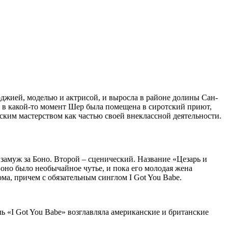
джией, моделью и актрисой, и выросла в районе долины Сан-
 в какой-то момент Шер была помещена в сиротский приют,
ерским мастерством как частью своей внеклассной деятельности.
замуж за Боно. Второй – сценический. Название «Цезарь и
Боно было необычайное чутье, и пока его молодая жена
ома, причем с обязательным синглом I Got You Babe.
ь «I Got You Babe» возглавляла американские и британские