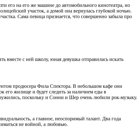
зти его на его же машине до автомобильного кинотеатра, но
олицейский участок, а домой она вернулась глубокой ночью.
частка. Сама певица признается, что совершенно забыла про
ь вместе с ней школу, юная девушка отправилась искать
стентом продюсера Фила Спектора. В небольшом кафе они
ок его жилище и будет следить за наличием еды в
ружились, поскольку и Сонни и Шер очень любили рок-музыку.
видуальность, а главное, неоспоримый талант. Два года
иматься не войной, а любовью.