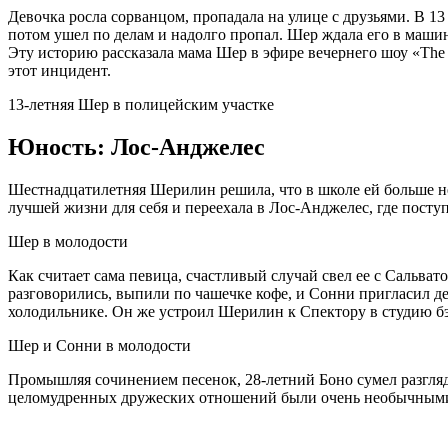
Девочка росла сорванцом, пропадала на улице с друзьями. В 1
потом ушел по делам и надолго пропал. Шер ждала его в машин
Эту историю рассказала мама Шер в эфире вечернего шоу «The
этот инцидент.
13-летняя Шер в полицейским участке
Юность: Лос-Анджелес
Шестнадцатилетняя Шерилин решила, что в школе ей больше не
лучшей жизни для себя и переехала в Лос-Анджелес, где поступ
Шер в молодости
Как считает сама певица, счастливый случай свел ее с Сальв
разговорились, выпили по чашечке кофе, и Сонни пригласил дев
холодильнике. Он же устроил Шерилин к Спектору в студию б
Шер и Сонни в молодости
Промышляя сочинением песенок, 28-летний Боно сумел разгляде
целомудренных дружеских отношений были очень необычными в