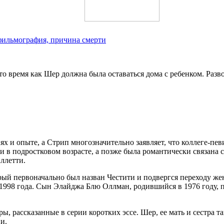
фильмография, причина смерти
то время как Шер должна была оставаться дома с ребенком. Разв
ях и опыте, а Стрип многозначительно заявляет, что коллеге-пе
ти в подростковом возрасте, а позже была романтически связана
ллетти.
рый первоначально был назван Честити и подвергся переходу женс
1998 года. Сын Элайджа Блю Оллман, родившийся в 1976 году, 
ы, рассказанные в серии коротких эссе. Шер, ее мать и сестра 
и.