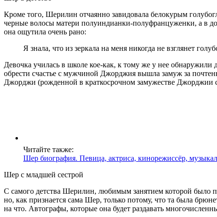
Кроме того, Шерилин отчаянно завидовала белокурым голубог
черные волосы матери полуиндианки-полуфранцуженки, а в дов
она ощутила очень рано:
Я знала, что из зеркала на меня никогда не взглянет голу
Девочка училась в школе кое-как, к тому же у нее обнаружили
обрести счастье с мужчиной Джорджия вышла замуж за почтенн
Джорджи (рожденной в краткосрочном замужестве Джорджии с
Читайте также:
Шер биография. Певица, актриса, кинорежиссёр, музыка
Шер с младшей сестрой
С самого детства Шерилин, любимым занятием которой было п
но, как признается сама Шер, только потому, что та была брюн
на что. Автографы, которые она будет раздавать многочисле