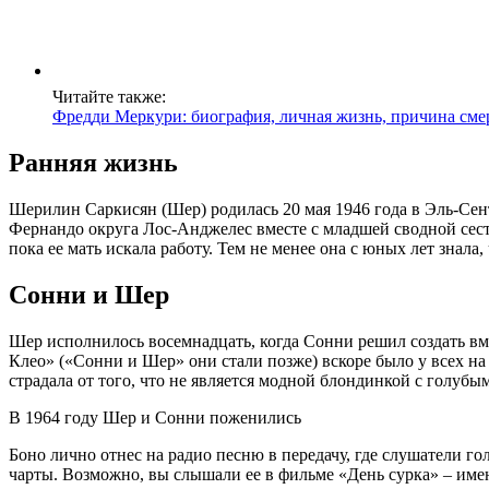
Читайте также:
Фредди Меркури: биография, личная жизнь, причина сме
Ранняя жизнь
Шерилин Саркисян (Шер) родилась 20 мая 1946 года в Эль-Сен
Фернандо округа Лос-Анджелес вместе с младшей сводной сес
пока ее мать искала работу. Тем не менее она с юных лет знала
Сонни и Шер
Шер исполнилось восемнадцать, когда Сонни решил создать вме
Клео» («Сонни и Шер» они стали позже) вскоре было у всех на 
страдала от того, что не является модной блондинкой с голубы
В 1964 году Шер и Сонни поженились
Боно лично отнес на радио песню в передачу, где слушатели г
чарты. Возможно, вы слышали ее в фильме «День сурка» – име