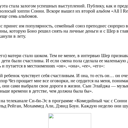
уэта стала залогом успешных выступлений. Публику, как и предс
олосый хиппи Сонни. Вскоре вышел их второй альбом «All I Re
еще семь альбомов.
ьянс принес им популярность, семейный союз преподнес сюрприз в
ны, которую Боно решил снять на личные деньги и с Шер в глав
нули в лету.
(его) матери стало шоком. Тем не менее, в интервью Шер признава
бы дети были счастливы. И если смена пола сделала ее маленькую
 путается в местоимениях «он», «она», «ее», «его»:
й ребенок чувствует себя счастливым. И она, то есть он… он очен
пор Чез прощает мне все оговорки, не сердится на меня, понима
, они сами выбрали свои дороги в жизни. Сын Элайджа — музыка
еньше времени в детстве, чем должна была бы».
на телеканале Си-би-Эс в программе «Комедийный час с Сонни и
д Рейган, Мохаммед Али, Дэвид Боуи. Каждую неделю они шутили