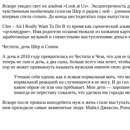
Вскоре увидел свет их альбом «Look at Us». Эксцентричность д
чувственным необычным голосом Шер и рядом с ней – длиннов
впервые спела сольно. До конца шестидесятых пара выпустила 
Cher – Aii I Really Want To Do В то время как сценический ал
«целомудрие». Имя родители позаимствовали из названия карти
заработанные музыкой и совместными выступлениями деньги ка
Честити, дочь Шер и Сонни
А дочь в 2010 году превратилась из Честити в Чеза, что для ее 
теперь не сын и дочь, а два сына, больше всего она хочет, что
пор не может привыкнуть называть мужским именем свою дочь и
Утешаю себя одним, как и всякая нормальная мать, что мо
нормальной реакцией на случившееся я не могу. И до сих 
каком образе он или она пребывает. Мои дети — хорошие
никогда не перестану сожалеть, что уделяла им гораздо м
Вскоре после провала кинодебюта муж и жена стали выступать 
ним приходили самые знаменитые люди: Майкл Джексон, Рональ