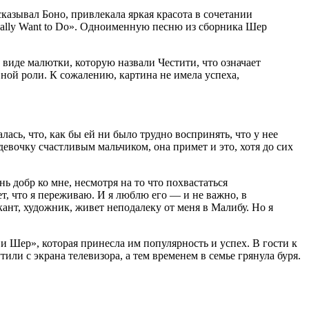
казывал Боно, привлекала яркая красота в сочетании
ally Want to Do». Одноименную песню из сборника Шер
 виде малютки, которую назвали Честити, что означает
ной роли. К сожалению, картина не имела успеха,
лась, что, как бы ей ни было трудно воспринять, что у нее
 девочку счастливым мальчиком, она примет и это, хотя до сих
ь добр ко мне, несмотря на то что похвастаться
ет, что я переживаю. И я люблю его — и не важно, в
нт, художник, живет неподалеку от меня в Малибу. Но я
 Шер», которая принесла им популярность и успех. В гости к
 с экрана телевизора, а тем временем в семье грянула буря.