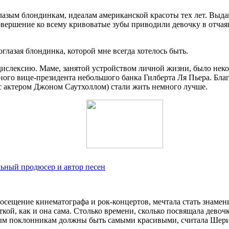
лазым блондинкам, идеалам американской красоты тех лет. Выд
ершение ко всему кривоватые зубы приводили девочку в отчаян
боглазая блондинка, которой мне всегда хотелось быть.
 дислексию. Маме, занятой устройством личной жизни, было нек
ого вице-президента небольшого банка Гилберта Ля Пьера. Бла
 актером Джоном Саутхоллом) стали жить немного лучше.
льный продюсер и автор песен
осещение кинематографа и рок-концертов, мечтала стать знаме
еткой, как и она сама. Столько времени, сколько посвящала дево
нным поклонникам должны быть самыми красивыми, считала Шер