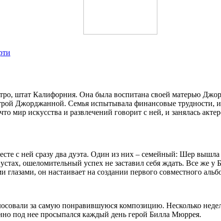
рти
тро, штат Калифорния. Она была воспитана своей матерью Джор
трой Джорджанной. Семья испытывала финансовые трудности, и
, что мир искусства и развлечений говорит с ней, и занялась акт
сте с ней сразу два дуэта. Один из них – семейный: Шер вышла 
устах, ошеломительный успех не заставил себя ждать. Все же у 
ми глазами, он настаивает на создании первого совместного альб
олосовали за самую понравившуюся композицию. Несколько недел
нно под нее просыпался каждый день герой Билла Мюррея.