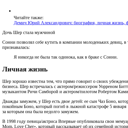
Читайте также:
Демич Юрий Александрович: биография, личная жизнь, 
Дочь Шер стала мужчиной
Сонни позволял себе кутить в компании молоденьких девиц, в 
признавалась:
Я никогда не была так одинока, как в браке с Сонни.
Личная жизнь
Шер хорошо известна тем, что прямо говорит о своих убеждени
бизнеса. Шер встречалась с актером/режиссером Уорреном Бит
музыкантом Ричи Самборой и актером/пилотом Робертом Ками
Дважды замужем, у Шер есть двое детей: ее сын Чаз Боно, кото
покойным Боно, который погиб в лыжной катастрофе 5 января 
за которым она была недолго замужем.
В 1998 году певица/актриса Впервые опубликовала свои мемуар
Mom, Love Cher», который рассказывает об их семейной истори