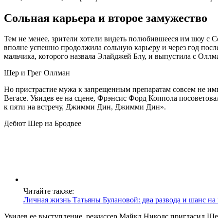
Сольная карьера и второе замужество
Тем не менее, зрители хотели видеть полюбившееся им шоу с 
вполне успешно продолжила сольную карьеру и через год посл
мальчика, которого назвала Элайджей Блу, и выпустила с Олл
Шер и Грег Оллман
Но пристрастие мужа к запрещенным препаратам совсем не имп
Вегасе. Увидев ее на сцене, Фрэнсис Форд Коппола посоветова
к пяти на встречу, Джимми Дин, Джимми Дин».
Дебют Шер на Бродвее
Читайте также:
Личная жизнь Татьяны Булановой: два развода и шанс н
Увидев ее выступление, режиссер Майкл Николс пригласил Шер