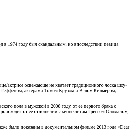
од в 1974 году был скандальным, но впоследствии певица
вице/актрисе освежающе не хватает традиционного лоска шоу-
 с Геффеном, актерами Томом Крузом и Вэлом Килмером,
кого пола в мужской в 2008 году, от ее первого брака с
происходит от ее отношений с музыкантом Греггом Оллманом,
также были показаны в документальном фильме 2013 года «Dear