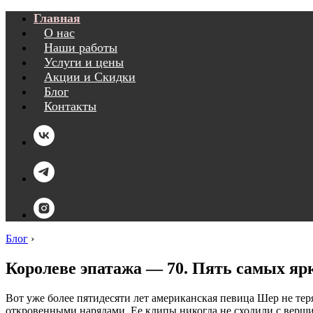
Главная
О нас
Наши работы
Услуги и цены
Акции и Скидки
Блог
Контакты
Блог
›
Королеве эпатажа — 70. Пять самых я
Вот уже более пятидесяти лет американская певица Шер не те
откровенными нарядами. Ее клипы никогда не сходили с верши