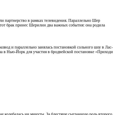
ли партнерство в рамках телевидения. Параллельно Шер
Этот брак принес Шерилин два важных события: она родила
звод и параллельно занялась постановкой сольного шоу в Лас-
ала в Нью-Йорк для участия в бродвейской постановке «Приходи
не колебалась ни минуты. За блестяще сыгранную роль второго