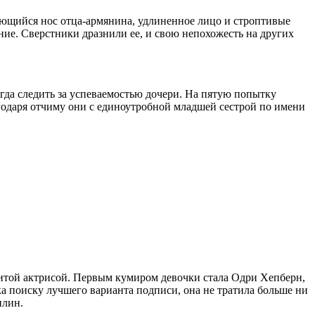
ающийся нос отца-армянина, удлиненное лицо и строптивые
ие. Сверстники дразнили ее, и свою непохожесть на других
огда следить за успеваемостью дочери. На пятую попытку
годаря отчиму они с единоутробной младшей сестрой по имени
нитой актрисой. Первым кумиром девочки стала Одри Хепберн,
чка поиску лучшего варианта подписи, она не тратила больше ни
илин.