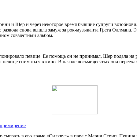
Сонни и Шер и через некоторое время бывшие супруги возобнови
е развода снова вышла замуж за рок-музыканта Грега Оллмана. 
маном совместный альбом.
онировало певице. Ее помощь он не принимал, Шер подала на ра
л певице сниматься в кино. В начале восьмидесятых она переех
а примирение
 сыграть в его драме «Силквуд» в паре с Мерил Стрип. Певица 