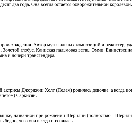
десят два года. Она всегда остается обворожительной королево
 происхождения. Автор музыкальных композиций и режиссер, уд
и, Золотой глобус, Каннская пальмовая ветвь, Эмми. Единствен
ына и дочери-трансгендера.
ой актрисы Джорджии Холт (Пелам) родилась девочка, а когда н
апетом) Саркисян.
 малышке, названной при рождении Шерилин (полностью – Шерил
ь бедно, чего она всегда стеснялась.