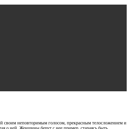
лей своим неповторимым голосом, прекрасным телосложением и
я о ней. Женщины берут с нее пример, стараясь быть