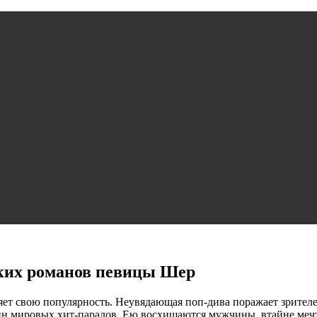
рких романов певицы Шер
ряет свою популярность. Неувядающая поп-дива поражает зрите
н мировых хит-парадов. Ею восхищаются мужчины, втайне мечта