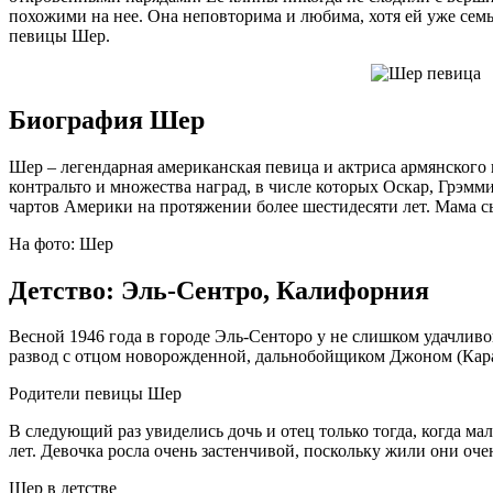
похожими на нее. Она неповторима и любима, хотя ей уже семь
певицы Шер.
Биография Шер
Шер – легендарная американская певица и актриса армянского
контральто и множества наград, в числе которых Оскар, Грэмм
чартов Америки на протяжении более шестидесяти лет. Мама с
На фото: Шер
Детство: Эль-Сентро, Калифорния
Весной 1946 года в городе Эль-Сенторо у не слишком удачлив
развод с отцом новорожденной, дальнобойщиком Джоном (Кар
Родители певицы Шер
В следующий раз увиделись дочь и отец только тогда, когда
лет. Девочка росла очень застенчивой, поскольку жили они очен
Шер в детстве