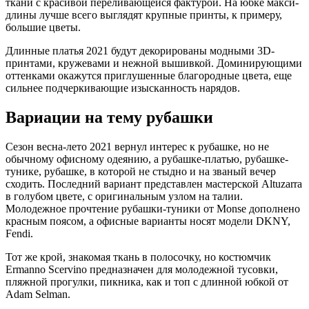
ткани с красивой переливающейся фактурой. На юбке макси-
длины лучше всего выглядят крупные принты, к примеру,
большие цветы.
Длинные платья 2021 будут декорированы модными 3D-
принтами, кружевами и нежной вышивкой. Доминирующими
оттенками окажутся приглушенные благородные цвета, еще
сильнее подчеркивающие изысканность нарядов.
Вариации на тему рубашки
Сезон весна-лето 2021 вернул интерес к рубашке, но не
обычному офисному одеянию, а рубашке-платью, рубашке-
тунике, рубашке, в которой не стыдно и на званый вечер
сходить. Последний вариант представлен мастерской Altuzarra
в голубом цвете, с оригинальным узлом на талии.
Молодежное прочтение рубашки-туники от Monse дополнено
красным поясом, а офисные варианты носят модели DKNY,
Fendi.
Тот же крой, знакомая ткань в полосочку, но костюмчик
Ermanno Scervino предназначен для молодежной тусовки,
пляжной прогулки, пикника, как и топ с длинной юбкой от
Adam Selman.