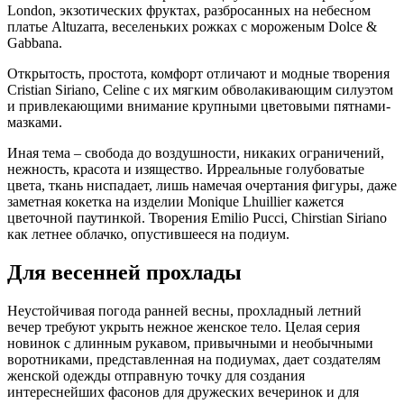
London, экзотических фруктах, разбросанных на небесном
платье Altuzarra, веселеньких рожках с мороженым Dolce &
Gabbana.
Открытость, простота, комфорт отличают и модные творения
Cristian Siriano, Celine c их мягким обволакивающим силуэтом
и привлекающими внимание крупными цветовыми пятнами-
мазками.
Иная тема – свобода до воздушности, никаких ограничений,
нежность, красота и изящество. Ирреальные голубоватые
цвета, ткань ниспадает, лишь намечая очертания фигуры, даже
заметная кокетка на изделии Monique Lhuillier кажется
цветочной паутинкой. Творения Emilio Pucci, Chirstian Siriano
как летнее облачко, опустившееся на подиум.
Для весенней прохлады
Неустойчивая погода ранней весны, прохладный летний
вечер требуют укрыть нежное женское тело. Целая серия
новинок с длинным рукавом, привычными и необычными
воротниками, представленная на подиумах, дает создателям
женской одежды отправную точку для создания
интереснейших фасонов для дружеских вечеринок и для