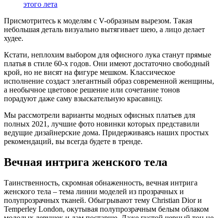
этого лета
Присмотритесь к моделям с V-образным вырезом. Такая
небольшая деталь визуально вытягивает шею, а лицо делает
худее.
Кстати, неплохим выбором для офисного лука станут прямые
платья в стиле 60-х годов. Они имеют достаточно свободный
крой, но не висят на фигуре мешком. Классическое
исполнение создаст элегантный образ современной женщины,
а необычное цветовое решение или сочетание тонов
порадуют даже саму взыскательную красавицу.
Мы рассмотрели варианты модных офисных платьев для
полных 2021, лучшие фото новинки которых представили
ведущие дизайнерские дома. Придерживаясь наших простых
рекомендаций, вы всегда будете в тренде.
Вечная интрига женского тела
Таинственность, скромная обнаженность, вечная интрига
женского тела – тема линии моделей из прозрачных и
полупрозрачных тканей. Обыгрывают тему Christian Dior и
Temperley London, окутывая полупрозрачным белым облаком
молодых девушек и дам постарше. Даже густой черный тон не