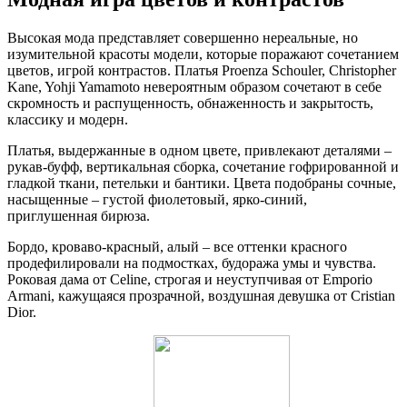
Высокая мода представляет совершенно нереальные, но
изумительной красоты модели, которые поражают сочетанием
цветов, игрой контрастов. Платья Proenza Schouler, Christopher
Kane, Yohji Yamamoto невероятным образом сочетают в себе
скромность и распущенность, обнаженность и закрытость,
классику и модерн.
Платья, выдержанные в одном цвете, привлекают деталями –
рукав-буфф, вертикальная сборка, сочетание гофрированной и
гладкой ткани, петельки и бантики. Цвета подобраны сочные,
насыщенные – густой фиолетовый, ярко-синий,
приглушенная бирюза.
Бордо, кроваво-красный, алый – все оттенки красного
продефилировали на подмостках, будоража умы и чувства.
Роковая дама от Celine, строгая и неуступчивая от Emporio
Armani, кажущаяся прозрачной, воздушная девушка от Cristian
Dior.