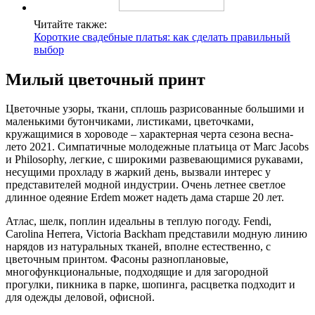
Читайте также:
Короткие свадебные платья: как сделать правильный
выбор
Милый цветочный принт
Цветочные узоры, ткани, сплошь разрисованные большими и
маленькими бутончиками, листиками, цветочками,
кружащимися в хороводе – характерная черта сезона весна-
лето 2021. Симпатичные молодежные платьица от Marc Jacobs
и Philosophy, легкие, с широкими развевающимися рукавами,
несущими прохладу в жаркий день, вызвали интерес у
представителей модной индустрии. Очень летнее светлое
длинное одеяние Erdem может надеть дама старше 20 лет.
Атлас, шелк, поплин идеальны в теплую погоду. Fendi,
Carolina Herrera, Victoria Backham представили модную линию
нарядов из натуральных тканей, вполне естественно, с
цветочным принтом. Фасоны разноплановые,
многофункциональные, подходящие и для загородной
прогулки, пикника в парке, шопинга, расцветка подходит и
для одежды деловой, офисной.