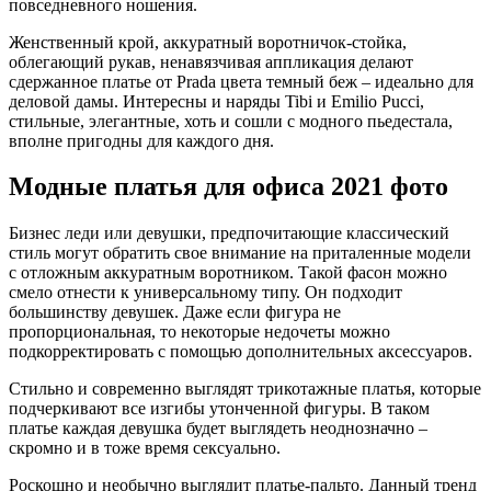
повседневного ношения.
Женственный крой, аккуратный воротничок-стойка,
облегающий рукав, ненавязчивая аппликация делают
сдержанное платье от Prada цвета темный беж – идеально для
деловой дамы. Интересны и наряды Tibi и Emilio Pucci,
стильные, элегантные, хоть и сошли с модного пьедестала,
вполне пригодны для каждого дня.
Модные платья для офиса 2021 фото
Бизнес леди или девушки, предпочитающие классический
стиль могут обратить свое внимание на приталенные модели
с отложным аккуратным воротником. Такой фасон можно
смело отнести к универсальному типу. Он подходит
большинству девушек. Даже если фигура не
пропорциональная, то некоторые недочеты можно
подкорректировать с помощью дополнительных аксессуаров.
Стильно и современно выглядят трикотажные платья, которые
подчеркивают все изгибы утонченной фигуры. В таком
платье каждая девушка будет выглядеть неоднозначно –
скромно и в тоже время сексуально.
Роскошно и необычно выглядит платье-пальто. Данный тренд