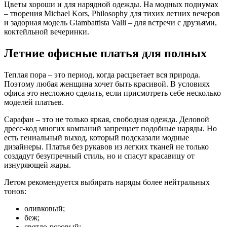
Цветы хороши и для нарядной одежды. На модных подиумах
– творения Michael Kors, Philosophy для тихих летних вечеров
и задорная модель Giambattista Valli – для встречи с друзьями,
коктейльной вечеринки.
Летние офисные платья для полных
Теплая пора – это период, когда расцветает вся природа.
Поэтому любая женщина хочет быть красивой. В условиях
офиса это несложно сделать, если присмотреть себе несколько
моделей платьев.
Сарафан – это не только яркая, свободная одежда. Деловой
дресс-код многих компаний запрещает подобные наряды. Но
есть гениальный выход, который подсказали модные
дизайнеры. Платья без рукавов из легких тканей не только
создадут безупречный стиль, но и спасут красавицу от
изнуряющей жары.
Летом рекомендуется выбирать наряды более нейтральных
тонов:
оливковый;
беж;
светло-розовый;