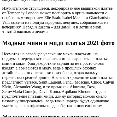
Изумительное струящееся, декорированное вышивкой платье
от Temperley London может поспорить в оригинальности с
необычным творением Elie Saab. Isabel Marant и Giambattista
Valli вывели на подиум задорных девушек, собравшихся на
вечеринку. Наряд Altuzarra – для дамы, и в летний зной
занятой важными делами.
Модные мини и миди платья 2021 фото
Несмотря на всеобщее увлечение макси платьями, на
подиумах нередко встречались и иные варианты — платья
мини и миди. Ультракороткие варианты не просто снова
входят, а врываются в моду, ведь в прошлых сезонах
дизайнеры о них несколько призабыли, отдав пальму
первенства средней длине. Носить откровенные мини платья
предлагают Versace, Saint Laurent, Fendi, Moscino, Chloe, Calvin
Klein, Alexander Wang, в то время как Altuzarra, Boss,
Zero+Maria Cornejo, David Koma, Aquilano Rimondi отдали
предпочтение платьям миди, длину которых можно смело
назвать универсальной, ведь такие наряды будут одинаково
уместны, как в офисном гардеробе, так и повседневном.
Модная игра цветов и контрастов