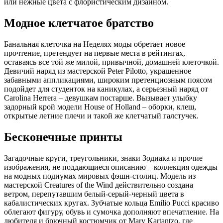
или нежные цвета с флористическим дизайном.
Модное клетчатое братство
Банальная клеточка на Неделях моды обретает новое
прочтение, претендует на первые места в рейтингах,
оставаясь все той же милой, привычной, домашней клеточкой.
Девичий наряд из мастерской Peter Pilotto, украшенное
забавными аппликациями, широким претенциозным поясом
подойдет для студенток на каникулах, а серьезный наряд от
Carolina Herrera – девушкам постарше. Вызывает улыбку
задорный крой модели House of Holland – оборки, клеш,
открытые летние плечи и такой же клетчатый галстучек.
Бесконечные принты
Загадочные круги, треугольники, знаки Зодиака и прочие
изображения, не поддающиеся описанию – коллекция одежды
на модных подиумах мировых фэшн-столиц. Модель из
мастерской Creatures of the Wind действительно создана
ветром, перепутавшим белый-серый-черный цвета в
кабалистических кругах. Зубчатые кольца Emilio Pucci красиво
облегают фигуру, обувь и сумочка дополняют впечатление. На
любителя и брючный костюмчик от Mary Kartantzo, где