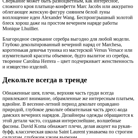
Сверкание может быть разноцветным, как интересное,
сложного кроя платьице-конфетти Marc Jacobs или аккуратно
облегающее женскую фигуру сиянием белой луны
воплощение идеи Alexander Wang. Беспроигрышный золотой
блеск хорош даже на простом вечернем наряде работы
Monique Lhuillier.
Благородное сверкание серебра выгодно для любой модели.
Глубоко декольтированный вечерний наряд от Marchesa,
коротенькая девичья туника из мастерской Versus Versace или
изумительной красоты объемное, будто вылитое из серебра,
творение Carolina Herrera – цвет подчеркивает женственность
и изящество изделий.
Декольте всегда в тренде
Обнаженные шея, плечи, верхняя часть груди всегда
привлекают внимание, обрамленные же интересным платьем,
вдвойне. В весенне-летний период декольте оправдано
природой, глубокое декольте обязательная часть дресс-кода
дамских вечерних нарядов. Дизайнеры одежды обращаются к
этой детали часто, создавая интереснейшие, волшебные
фасоны. David Koma обнажает плечи, делая акцент на рукав-
буфф, классическая школа Saint Laurent узнаваема по строгим
силуэтам, глубоким узким вырезам.