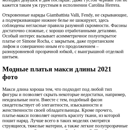
кажется таким уж грустным в исполнении Carolina Herrera.
Откровенные наряды Giambattista Valli, Fendy, не скрывающие,
а подчеркивающие нижнее белье не шокируют, здесь
соблюдены негласные правила разумной скромности. Фасоны
достаточно сложные, с хорошо отработанными деталями.
Особый интерес вызывает асимметричное полуоткрытое
платье от Simone Rocha, с закрытым, даже пуританским
лифом и совершенно иным его продолжением –
разноуровневой прозрачной юбкой, с выигрышной отделкой
шитьем.
Модные платья макси длины 2021
фото
Макси длина хороша тем, что подходит под любой тип
фигуры и позволяет скрыть некоторые недостатки, например,
неидеальные ноги. Вместе с тем, подобный фасон
свидетельствует об элегантности, изысканности и
женственности своей обладательницы. Кроме прочего,
платье-макси позволяет оценить красоту ткани, из которой
пошит наряд. Лучше всего в таких моделях смотрятся
струящиеся, тяжелые материи, а также легкие полупрозрачные