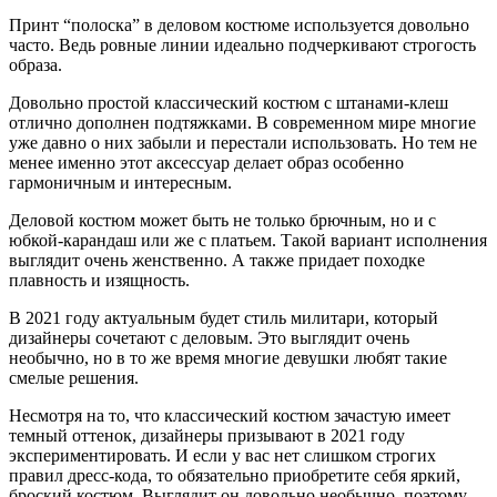
Принт “полоска” в деловом костюме используется довольно
часто. Ведь ровные линии идеально подчеркивают строгость
образа.
Довольно простой классический костюм с штанами-клеш
отлично дополнен подтяжками. В современном мире многие
уже давно о них забыли и перестали использовать. Но тем не
менее именно этот аксессуар делает образ особенно
гармоничным и интересным.
Деловой костюм может быть не только брючным, но и с
юбкой-карандаш или же с платьем. Такой вариант исполнения
выглядит очень женственно. А также придает походке
плавность и изящность.
В 2021 году актуальным будет стиль милитари, который
дизайнеры сочетают с деловым. Это выглядит очень
необычно, но в то же время многие девушки любят такие
смелые решения.
Несмотря на то, что классический костюм зачастую имеет
темный оттенок, дизайнеры призывают в 2021 году
экспериментировать. И если у вас нет слишком строгих
правил дресс-кода, то обязательно приобретите себя яркий,
броский костюм. Выглядит он довольно необычно, поэтому