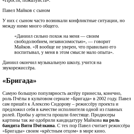
«Прости, пожалуйста».
Павел Майков с сыном
У них с сыном часто возникали конфликтные ситуации, но
между ними много общего.
«Даниил сильно похож на меня — своим
свободолюбием, независимостью», — говорит
Майков. «Я вообще не уверен, что правильно его
воспитывал, у меня в этом смысле мало опыта».
Даниил окончил музыкальную школу, учится на
звукорежиссёра.
«Бригада»
Самую большую популярность актёру принесла, конечно,
роль Пчёлы в культовом сериале «Бригада» в 2002 году. Павел
сам пришёл к Алексею Сидорову – режиссёру проекта и
предложил себя в качестве исполнителя одной из главных
ролей. Пробы у артиста прошли блестяще. Продюсеры
картины так же одобрили кандидатуру Майкова
на роль
бандита Вити Пчёлкина
. С тех пор Павел считает режиссёра
«Бригады» своим «крёстным отцом» в мире кино.