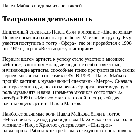
Павел Майков в одном из спектаклей
Театральная деятельность
Дипломный спектакль Павла была в мюзикле «Два веронца».
Первое время ни один театр не берёт Майкова в труппу. Ему
удаётся поступить в театр «Сфера», где он проработал с 1998
по 1999 г., играл «Вестсайдскую историю».
Первым шагом артиста к успеху стало участие в мюзикле
«Метро», в котором молодые люди: не особо известные,
начинающие артисты, способные тонко прочувствовать своих
героев, могли сыграть самих себя. В 1999 г. Павел Майков
прошёл кастинг в музыкальный спектакль «Метро». Сначала
он играет эпизоды, но затем режиссёр предлагает ведущую
роль музыканта Ивана. Премьера мюзикла состоялась 22
октября 1999 г. «Метро» стал стартовой площадкой для
начинающего артиста Павла Майкова.
Наиболее значимые роли Павла Майкова были в театре
«Моссовета», где под руководством П. Хомского он сыграл в
мюзикле «Иисус Христос суперзвезда», «Шиворот-
навыворот». Работа в театре была в следующих постановках: