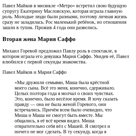
Павел Майков в мюзикле «Метро» встретил свою будущую
супругу Екатерину Масловскую, которая играла главную
роль. Молодые люди были разными, поэтому личная жизнь
сразу не заладилась. Рос маленький ребёнок, но отношения
зашли в тупик. Прожив 4 года они развелись.
Вторая жена Мария Саффо
Михаил Горевой предложил Павлу роль в спектакле, в
котором играла его девушка Мария Саффо. Увидев её, Павел
влюбился с первой секунды знакомства.
Павел Майков и Мария Саффо
«Мы дружили семьями, Маша была крёстной
моего сына. Всё это меня, конечно, сдерживало.
Целых полтора года я молчал о своих чувствах.
Это, конечно, было весёлое время. Я хочу сказать
правду — она не была женой Горевого, они
встречались. Причём всем было очевидно, что
Миша и Маша не смогут быть вместе. Мы
общались, я её всё время видел. Миша
отвратительно себя вёл с Машей. Я смотрел и
ничего не мог сделать. В ту секунду, когда я