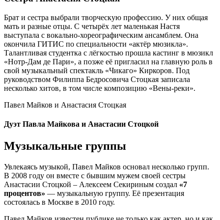
Брат и сестра выбрали творческую профессию. У них общая
мать и разные отцы. С четырёх лет маленькая Настя
выступала с вокально-хореографическим ансамблем. Она
окончила ГИТИС по специальности «актёр мюзикла».
Талантливая студентка с лёгкостью прошла кастинг в мюзикл
«Нотр-Дам де Пари», а позже её пригласил на главную роль в
свой музыкальный спектакль «Чикаго» Киркоров. Под
руководством Филиппа Бедросовича Стоцкая записала
несколько хитов, в том числе композицию «Вены-реки».
Павел Майков и Анастасия Стоцкая
Дуэт Павла Майкова и Анастасии Стоцкой
Музыкальные группы
Увлекаясь музыкой, Павел Майков основал несколько групп.
В 2008 году он вместе с бывшим мужем своей сестры
Анастасии Стоцкой – Алексеем Секириным создал
«7
процентов»
— музыкальную группу. Её презентация
состоялась в Москве в 2010 году.
Павел Майков известен публике не только как актер, но и как