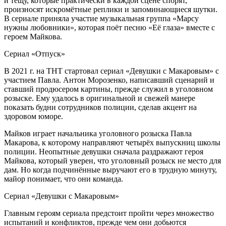
и тёщу, которые практически в каждой сцене спорят,
произносят искромётные реплики и запоминающиеся шутки.
В сериале приняла участие музыкальная группа «Марсу
нужны любовники», которая поёт песню «Её глаза» вместе с
героем Майкова.
Сериал «Отпуск»
В 2021 г. на ТНТ стартовал сериал «Девушки с Макаровым» с
участием Павла. Антон Морозенко, написавший сценарий и
ставший продюсером картины, прежде служил в уголовном
розыске. Ему удалось в оригинальной и свежей манере
показать будни сотрудников полиции, сделав акцент на
здоровом юморе.
Майков играет начальника уголовного розыска Павла
Макарова, к которому направляют четырёх выпускниц школы
полиции. Неопытные девушки сначала раздражают героя
Майкова, который уверен, что уголовный розыск не место для
дам. Но когда подчинённые выручают его в трудную минуту,
майор понимает, что они команда.
Сериал «Девушки с Макаровым»
Главным героям сериала предстоит пройти через множество
испытаний и конфликтов, прежде чем они добьются