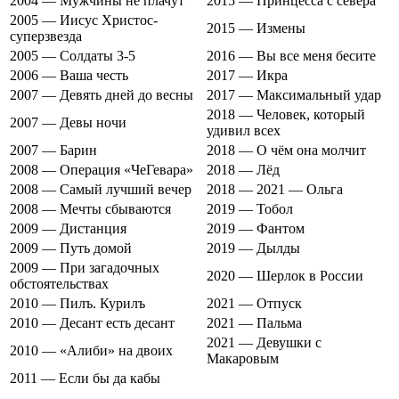
2004 — Мужчины не плачут
2015 — Принцесса с севера
2005 — Иисус Христос-
2015 — Измены
суперзвезда
2005 — Солдаты 3-5
2016 — Вы все меня бесите
2006 — Ваша честь
2017 — Икра
2007 — Девять дней до весны
2017 — Максимальный удар
2018 — Человек, который
2007 — Девы ночи
удивил всех
2007 — Барин
2018 — О чём она молчит
2008 — Операция «ЧеГевара»
2018 — Лёд
2008 — Самый лучший вечер
2018 — 2021 — Ольга
2008 — Мечты сбываются
2019 — Тобол
2009 — Дистанция
2019 — Фантом
2009 — Путь домой
2019 — Дылды
2009 — При загадочных
2020 — Шерлок в России
обстоятельствах
2010 — Пилъ. Курилъ
2021 — Отпуск
2010 — Десант есть десант
2021 — Пальма
2021 — Девушки с
2010 — «Алиби» на двоих
Макаровым
2011 — Если бы да кабы