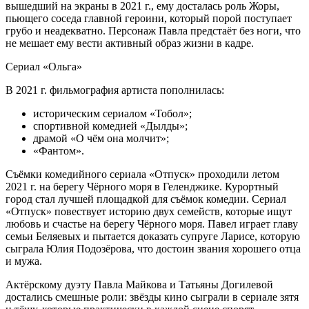
вышедший на экраны в 2021 г., ему досталась роль Жоры,
пьющего соседа главной героини, который порой поступает
грубо и неадекватно. Персонаж Павла предстаёт без ноги, что
не мешает ему вести активный образ жизни в кадре.
Сериал «Ольга»
В 2021 г. фильмография артиста пополнилась:
историческим сериалом «Тобол»;
спортивной комедией «Дылды»;
драмой «О чём она молчит»;
«Фантом».
Съёмки комедийного сериала «Отпуск» проходили летом
2021 г. на берегу Чёрного моря в Геленджике. Курортный
город стал лучшей площадкой для съёмок комедии. Сериал
«Отпуск» повествует историю двух семейств, которые ищут
любовь и счастье на берегу Чёрного моря. Павел играет главу
семьи Беляевых и пытается доказать супруге Ларисе, которую
сыграла Юлия Подозёрова, что достоин звания хорошего отца
и мужа.
Актёрскому дуэту Павла Майкова и Татьяны Догилевой
достались смешные роли: звёзды кино сыграли в сериале зятя