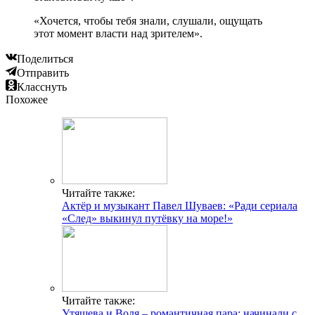
«Хочется, чтобы тебя знали, слушали, ощущать
этот момент власти над зрителем».
Поделиться
Отправить
Класснуть
Похожее
Читайте также:
Актёр и музыкант Павел Шуваев: «Ради сериала
«След» выкинул путёвку на море!»
Читайте также:
Утяшева и Воля – романтичная пара: начинали с