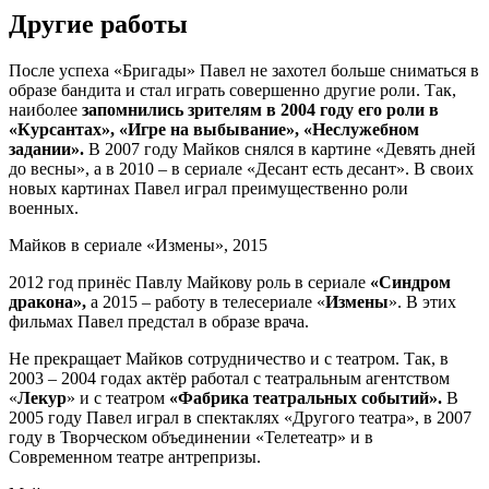
Другие работы
После успеха «Бригады» Павел не захотел больше сниматься в
образе бандита и стал играть совершенно другие роли. Так,
наиболее
запомнились зрителям в 2004 году его роли в
«Курсантах», «Игре на выбывание», «Неслужебном
задании».
В 2007 году Майков снялся в картине «Девять дней
до весны», а в 2010 – в сериале «Десант есть десант». В своих
новых картинах Павел играл преимущественно роли
военных.
Майков в сериале «Измены», 2015
2012 год принёс Павлу Майкову роль в сериале
«Синдром
дракона»,
а 2015 – работу в телесериале «
Измены
». В этих
фильмах Павел предстал в образе врача.
Не прекращает Майков сотрудничество и с театром. Так, в
2003 – 2004 годах актёр работал с театральным агентством
«
Лекур
» и с театром
«Фабрика театральных событий».
В
2005 году Павел играл в спектаклях «Другого театра», в 2007
году в Творческом объединении «Телетеатр» и в
Современном театре антрепризы.