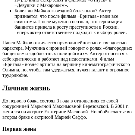
«Девушки с Макаровым».
Болел ли Майков «звездной болезнью»? Актер
признается, что после фильма «Бригада» имел все
симптомы. После мужчина осознал, что героизация
бандитов привела к росту преступности в России.
Теперь актер ответственнее подходит к выбору ролей.
Павел Майков отличается прямолинейностью и твердостью
характера. Мужчина с иронией говорит о ролях «благородных
бандитов» и «доблестных полицейских». Актер относится к
себе критически и работает над недостатками. Фильм
«Бригада» вознес артиста на вершину кинематографического
Олимпа, но, чтобы там удержаться, нужен талант и огромное
трудолюбие.
Личная жизнь
До первого брака состоял 3 года в отношениях со своей
сокурсницей Марьяной Максимовной Березовской. В 2001 г.
женился на актрисе Екатерине Масловой. Но обрёл счастье во
втором браке с актрисой Марией Саффо.
Первая жена