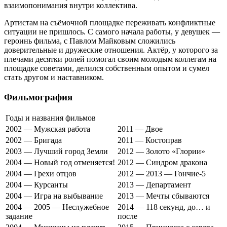
взаимопонимания внутри коллектива.
Артистам на съёмочной площадке переживать конфликтные
ситуации не пришлось. С самого начала работы, у девушек —
героинь фильма, с Павлом Майковым сложились
доверительные и дружеские отношения. Актёр, у которого за
плечами десятки ролей помогал своим молодым коллегам на
площадке советами, делился собственным опытом и сумел
стать другом и наставником.
Фильмография
Годы и названия фильмов
2002 — Мужская работа
2011 — Двое
2002 — Бригада
2011 — Костоправ
2003 — Лучший город Земли
2012 — Золото «Глории»
2004 — Новый год отменяется!
2012 — Синдром дракона
2004 — Грехи отцов
2012 — 2013 — Гончие-5
2004 — Курсанты
2013 — Департамент
2004 — Игра на выбывание
2013 — Мечты сбываются
2004 — 2005 — Неслужебное
2014 — 118 секунд, до… и
задание
после