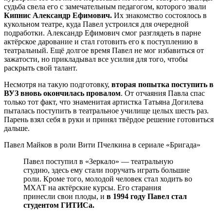
судьба свела его с замечательным педагогом, которого звали
Кипнис Александр Ефимович.
Их знакомство состоялось в
кукольном театре, куда Павел устроился для очередной
подработки. Александр Ефимович смог разглядеть в парне
актёрское дарование и стал готовить его к поступлению в
театральный. Ещё долгое время Павел не мог избавиться от
зажатости, но прикладывал все усилия для того, чтобы
раскрыть свой талант.
Несмотря на такую подготовку,
вторая попытка поступить в
ВУЗ вновь окончилась провалом
. От отчаяния Павла спас
только тот факт, что знаменитая артистка Татьяна Догилева
пыталась поступить в театральное училище целых шесть раз.
Парень взял себя в руки и принял твёрдое решение готовиться
дальше.
Павел Майков в роли Вити Пчелкина в сериале «Бригада»
Павел поступил в «Зеркало» — театральную
студию, здесь ему стали поручать играть большие
роли. Кроме того, молодой человек стал ходить во
МХАТ на актёрские курсы. Его старания
принесли свои плоды, и
в 1994 году Павел стал
студентом ГИТИСа.