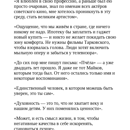
«Я влюблён в свою профессию, а раньше был ею
просто очарован, знал по именам всех актёров
советского кино, мне хотелось проникнуть в эту
среду, стать великим артистом».
«Ощущение, что мы живём в стране, где ничего
никому не надо. Ипотеку бы заплатить и гаджет
новый купить — и никто не желает покидать свою
зону комфорта. Не нужны фильмы Тарковского,
чтобы взорвалась голова. Люди хотят включить
мыльную оперу и забыться у телевизора».
«До сих пор мне пишут письма: «Пчёла» — а уже
двадцать лет прошло. Я даже не тот Майков,
которым тогда был. От него остались только имя и
некоторые воспоминания».
«Единственный человек, в котором можешь быть
уверен, это ты сам».
«Духовность — это то, что не хватает веку и
нашим детям. У них поменялись ценности».
«Может, и есть смысл жизни, в том, чтобы
негативные качества в себе искоренять,
становиться лучше».