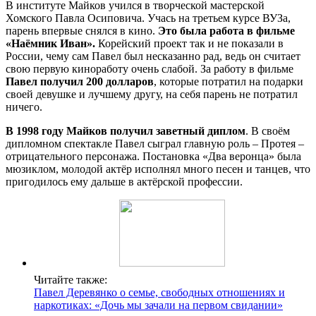
В институте Майков учился в творческой мастерской
Хомского Павла Осиповича. Учась на третьем курсе ВУЗа,
парень впервые снялся в кино.
Это была работа в фильме
«Наёмник Иван».
Корейский проект так и не показали в
России, чему сам Павел был несказанно рад, ведь он считает
свою первую киноработу очень слабой. За работу в фильме
Павел получил 200 долларов
, которые потратил на подарки
своей девушке и лучшему другу, на себя парень не потратил
ничего.
В 1998 году Майков получил заветный диплом
. В своём
дипломном спектакле Павел сыграл главную роль – Протея –
отрицательного персонажа. Постановка «Два веронца» была
мюзиклом, молодой актёр исполнял много песен и танцев, что
пригодилось ему дальше в актёрской профессии.
Читайте также:
Павел Деревянко о семье, свободных отношениях и
наркотиках: «Дочь мы зачали на первом свидании»