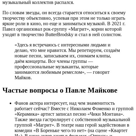
музыкальный коллектив распался.
По словам звезды, он всегда старается относиться к своему
творчеству объективно, успевая при этом не только играть
яркие роли в кино, но еще и заниматься музыкой. В 2021 г.
Павел организовал рок-группу «Магрит», корни которой
уходят в творчество ButterBrodsky и стал в ней солистом.
«Здесь я встречаюсь с интересными людьми и
делаю, что мне нравится. Мы репетируем, создаём
новые песни, записываем их, снимаем клипы,
даём концерты. Все члены группы —
профессиональные музыканты, которые
занимаются любимым ремеслом», — говорит
Майков.
Частые вопросы о Павле Майкове
Фанов актера интересует, над чем знаменитость
работает сейчас? Вместе с Николаем Фоменко и группой
«Керамика» артист записал песню «Чики Монтана».
Также звезда гастролирует с собственной музыкальной
группой «Магрит». В театре наш герой задействован в
комедии «В Бореньке чего-то нет» (на сцене «Квартет
И»). В кино актер занят в фильмах «Отпуск» и