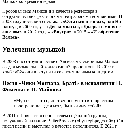
Майков во время интервью
Пробовал себя Майков и в качестве режиссёра в
сотрудничестве с различными театральными компаниями. В
2008 году поставил спектакль
«Остаться в живых, или На
плоту»
, в 2009 году –
«Две комнаты»,
«Двадцать минут с
ангелом»
, в 2012 году –
«Внутри»
, в 2015 –
«Изобретение
Вальса».
Увлечение музыкой
В 2008 г. в сотрудничестве с Алексеем Секириным Майков
создал музыкальный коллектив «7 процентов». В 2010 г. в
клубе «Б2» они выступили со своим первым концертом.
Песня «Чики Монтана, Брат!» в исполнении Н.
Фоменко и П. Майкова
«Музыка — это единственное место в творческом
пространстве, где я могу быть самим собой».
В 2011 г. Павел стал основателем ещё одной группы,
получившей название ButterBrodsky («БуттерБродский»). Он
писал песни и выступал в качестве исполнителя. В 2021 г.