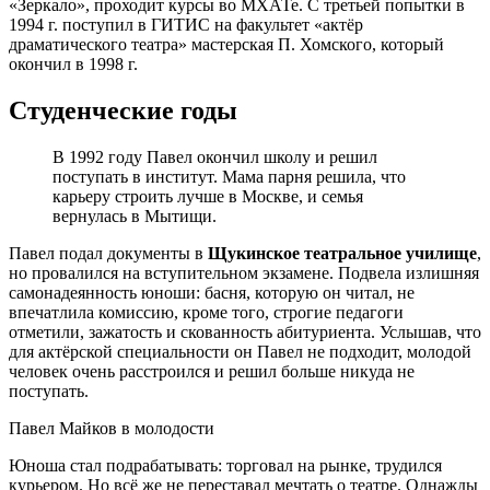
«Зеркало», проходит курсы во МХАТе. С третьей попытки в
1994 г. поступил в ГИТИС на факультет «актёр
драматического театра» мастерская П. Хомского, который
окончил в 1998 г.
Студенческие годы
В 1992 году Павел окончил школу и решил
поступать в институт. Мама парня решила, что
карьеру строить лучше в Москве, и семья
вернулась в Мытищи.
Павел подал документы в
Щукинское театральное училище
,
но провалился на вступительном экзамене. Подвела излишняя
самонадеянность юноши: басня, которую он читал, не
впечатлила комиссию, кроме того, строгие педагоги
отметили, зажатость и скованность абитуриента. Услышав, что
для актёрской специальности он Павел не подходит, молодой
человек очень расстроился и решил больше никуда не
поступать.
Павел Майков в молодости
Юноша стал подрабатывать: торговал на рынке, трудился
курьером. Но всё же не переставал мечтать о театре. Однажды