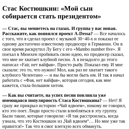
Стас Костюшкин: «Мой сын
собирается стать президентом»
— Стас, вы меняетесь на глазах. И группа у вас новая.
Расскажите, как появился проект A-Dessa?
— Все началось
с того, что я сделал проект с музыкой 30−40-х и показал ее
одному достаточно известному продюсеру в Германии. Он в
свое время раскрутил Лу Бегу с его «Mambo number five». Я
поехал в Мюнхен пробивать свою идею, но продюсер сказал,
что мне не хватает клубной песни. А я незадолго до этого
написал «Fair, нет вайфая». Просто рыбу. Показал ему. И мне
сказали: это то, что нужно! Мол, как раз не хватает такого
клубного Челентано — и вы бы могли быть им. И так я начал
работать с «Фая, нет вайфая», которая сегодня, как мне
кажется, стала большим хитом.
— Как вы считаете, на успех песни повлияла уже
имеющаяся популярность Стаса Костюшкина?
— Нет! Я
сразу же прикрыл историю «Чай вдвоем», никому не говорил,
кто это поет. Люди просто стали влюбляться в эту группу.
Были такие, которые говорили: «Я так расстроилась, когда
узнала, что это Костюшкин из „Чай вдвоем“… Но мне уже так
нравится!» Так что я смог влегкую всех обмануть.