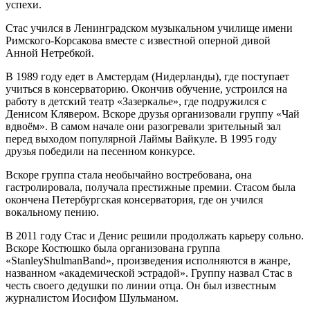
успехи.
Стас учился в Ленинградском музыкальном училище имени
Римского-Корсакова вместе с известной оперной дивой
Анной Нетребкой.
В 1989 году едет в Амстердам (Нидерланды), где поступает
учиться в консерваторию. Окончив обучение, устроился на
работу в детский театр «Зазеркалье», где подружился с
Денисом Клявером. Вскоре друзья организовали группу «Чай
вдвоём». В самом начале они разогревали зрительный зал
перед выходом популярной Лаймы Вайкуле. В 1995 году
друзья победили на песенном конкурсе.
Вскоре группа стала необычайно востребована, она
гастролировала, получала престижные премии. Стасом была
окончена Петербургская консерватория, где он учился
вокальному пению.
В 2011 году Стас и Денис решили продолжать карьеру сольно.
Вскоре Костюшко была организована группа
«StanleyShulmanBand», произведения исполняются в жанре,
названном «академической эстрадой». Группу назвал Стас в
честь своего дедушки по линии отца. Он был известным
журналистом Иосифом Шульманом.