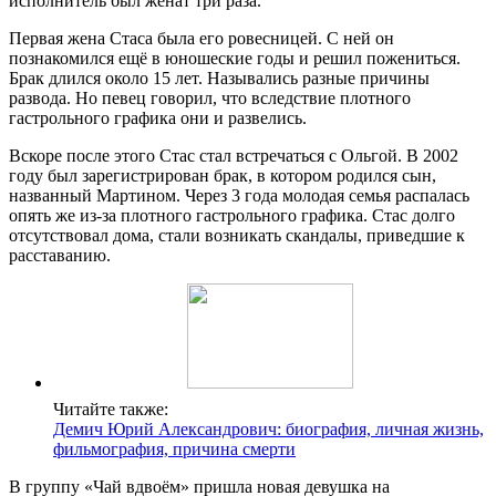
исполнитель был женат три раза.
Первая жена Стаса была его ровесницей. С ней он
познакомился ещё в юношеские годы и решил пожениться.
Брак длился около 15 лет. Назывались разные причины
развода. Но певец говорил, что вследствие плотного
гастрольного графика они и развелись.
Вскоре после этого Стас стал встречаться с Ольгой. В 2002
году был зарегистрирован брак, в котором родился сын,
названный Мартином. Через 3 года молодая семья распалась
опять же из-за плотного гастрольного графика. Стас долго
отсутствовал дома, стали возникать скандалы, приведшие к
расставанию.
Читайте также:
Демич Юрий Александрович: биография, личная жизнь,
фильмография, причина смерти
В группу «Чай вдвоём» пришла новая девушка на