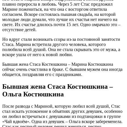
плавно переросла в любовь. Через 5 лет Стас предложил
Марине пожениться, на что она с восторгом ответила
согласием. Вскоре состоялась пышная свадьба, на которой
молодые люди думали, что лучше их счастья нет ничего на
свете. Их счастье длилось почти 15 лет. Одно омрачало это –
отсутствие детей.
Но вдруг стали возникать ссоры из-за постоянной занятости
Стаса. Марина встретила другого человека, которого
полюбила всей душой. Она не стала скрывать это от мужа, а
вскоре ушла от него к новой любви.
Бывшая жена Стаса Костюшкина – Марина Костюшкина
сейчас очень счастлива в браке. С бывшим мужем она иногда
общается, поздравляя его с праздниками.
Бывшая жена Стаса Костюшкина –
Ольга Костюшкина
После развода с Мариной, которую любил всей душой, Стас
стал искать успокоение в объятиях других девушек, особенно
он любил встречаться с девушками из подтанцовки в группе
«Чай вдвоём». Одна из девушек – Ольга вскоре забеременела.
Стас как честный человек решил жениться, честно