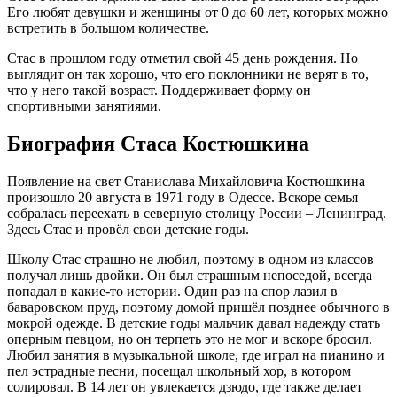
Его любят девушки и женщины от 0 до 60 лет, которых можно
встретить в большом количестве.
Стас в прошлом году отметил свой 45 день рождения. Но
выглядит он так хорошо, что его поклонники не верят в то,
что у него такой возраст. Поддерживает форму он
спортивными занятиями.
Биография Стаса Костюшкина
Появление на свет Станислава Михайловича Костюшкина
произошло 20 августа в 1971 году в Одессе. Вскоре семья
собралась переехать в северную столицу России – Ленинград.
Здесь Стас и провёл свои детские годы.
Школу Стас страшно не любил, поэтому в одном из классов
получал лишь двойки. Он был страшным непоседой, всегда
попадал в какие-то истории. Один раз на спор лазил в
баваровском пруд, поэтому домой пришёл позднее обычного в
мокрой одежде. В детские годы мальчик давал надежду стать
оперным певцом, но он терпеть это не мог и вскоре бросил.
Любил занятия в музыкальной школе, где играл на пианино и
пел эстрадные песни, посещал школьный хор, в котором
солировал. В 14 лет он увлекается дзюдо, где также делает