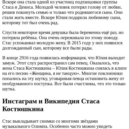
Вскоре она стала одной из участниц подтанцовки группы
Стаса и Дениса. Молодой человек потерял голову от любви,
решив покинуть семью и только что родившегося сына. Они
стали жить вместе. Вскоре Юлия подарила любимому сына,
которому тот был очень рад.
Спустя некоторое время девушка была беременна ещё раз, но
потеряла ребёнка. Она очень переживала по этому поводу.
Стас успокаивал молодую жену. В 2015 году у них появился
долгожданный сын, которому все были рады.
В конце 2916 года появилась информация, что Юлия выходит
замуж. Этот слух распространил сам певец. Оказалось, что
жена Стаса Костюшкина – Юлия Костюшкина снялась в клипе
на его песню «Женщина, я не танцую». Многие поклонники
попались на эту шутку, уговаривая певца остановить жену от
необдуманного поступка. Все были счастливы, что это только
шутка.
Инстаграм и Википедия Стаса
Костюшкина
Стас выкладывает снимки со многими звёздами
музыкального Олимпа. Особенно часто можно увидеть