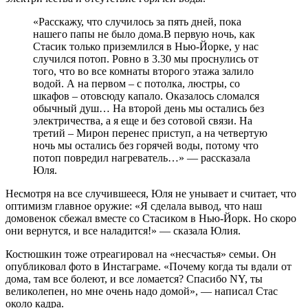
«Расскажу, что случилось за пять дней, пока
нашего папы не было дома.В первую ночь, как
Стасик только приземлился в Нью-Йорке, у нас
случился потоп. Ровно в 3.30 мы проснулись от
того, что во все комнаты второго этажа залило
водой. А на первом – с потолка, люстры, со
шкафов – отовсюду капало. Оказалось сломался
обычный душ… На второй день мы остались без
электричества, а я еще и без сотовой связи. На
третий – Мирон перенес приступ, а на четвертую
ночь мы остались без горячей воды, потому что
потоп повредил нагреватель…» — рассказала
Юля.
Несмотря на все случившееся, Юля не унывает и считает, что
оптимизм главное оружие: «Я сделала вывод, что наш
домовенок сбежал вместе со Стасиком в Нью-Йорк. Но скоро
они вернутся, и все наладится!» — сказала Юлия.
Костюшкин тоже отреагировал на «несчастья» семьи. Он
опубликовал фото в Инстаграме. «Почему когда ты вдали от
дома, там все болеют, и все ломается? Спасибо NY, ты
великолепен, но мне очень надо домой», — написал Стас
около кадра.