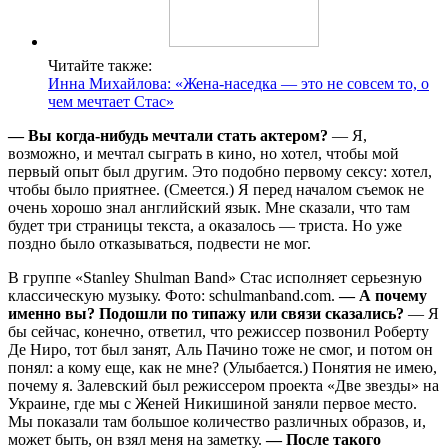
Читайте также:
Инна Михайлова: «Жена-наседка — это не совсем то, о
чем мечтает Стас»
— Вы когда-нибудь мечтали стать актером?
— Я,
возможно, и мечтал сыграть в кино, но хотел, чтобы мой
первый опыт был другим. Это подобно первому сексу: хотел,
чтобы было приятнее. (Смеется.) Я перед началом съемок не
очень хорошо знал английский язык. Мне сказали, что там
будет три страницы текста, а оказалось — триста. Но уже
поздно было отказываться, подвести не мог.
В группе «Stanley Shulman Band» Стас исполняет серьезную
классическую музыку. Фото: schulmanband.com.
— А почему
именно вы? Подошли по типажу или связи сказались?
— Я
бы сейчас, конечно, ответил, что режиссер позвонил Роберту
Де Ниро, тот был занят, Аль Пачино тоже не смог, и потом он
понял: а кому еще, как не мне? (Улыбается.) Понятия не имею,
почему я. Залевский был режиссером проекта «Две звезды» на
Украине, где мы с Женей Никишиной заняли первое место.
Мы показали там большое количество различных образов, и,
может быть, он взял меня на заметку.
— После такого