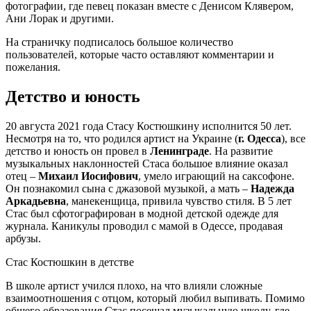
фотографии, где певец показан вместе с Денисом Клявером,
Ани Лорак и другими.
На страничку подписалось большое количество
пользователей, которые часто оставляют комментарии и
пожелания.
Детство и юность
20 августа 2021 года Стасу Костюшкину исполнится 50 лет.
Несмотря на то, что родился артист на Украине (
г. Одесса
), все
детство и юность он провел в
Ленинграде
. На развитие
музыкальных наклонностей Стаса большое влияние оказал
отец –
Михаил Иосифович
, умело играющий на саксофоне.
Он познакомил сына с джазовой музыкой, а мать –
Надежда
Аркадьевна
, манекенщица, привила чувство стиля. В 5 лет
Стас был сфотографирован в модной детской одежде для
журнала. Каникулы проводил с мамой в Одессе, продавая
арбузы.
Стас Костюшкин в детстве
В школе артист учился плохо, на что влияли сложные
взаимоотношения с отцом, который любил выпивать. Помимо
общего образования Стас посещал музыкальную школу, где