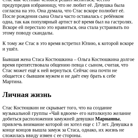
предупредив избранницу, что не любит её. Девушка была
согласна на это. Она думала, что Стас вскоре полюбит её.
После рождения сына Ольга часто оставалась с ребёнком
одна, так как популярный артист всё время был на гастролях.
Вскоре ей перестало это нравиться, она стала устраивать по
этому поводу скандалы.
К тому же Стас в это время встретил Юлию, к которой вскоре
и ушёл.
Бывшая жена Стаса Костюшкина – Ольга Костюшкина долгое
время препятствовала общению певца с сыном, считая, что
Стас может ещё к ней вернуться. Сейчас она почти не
общается с бывшим мужем и не даёт ему брать к себе
Мартина.
Личная жизнь
Стас Костюшкин не скрывает того, что на создание
музыкальной группы «Чай вдвоем» его натолкнуло желание
добиться расположения замужней девушки
Марианны
,
привлечь внимание которой он хотел еще с 17 лет. Девушка в
конце концов вышла замуж за Стаса, однако, их жизнь не
сложилась ввиду измен с ее стороны.