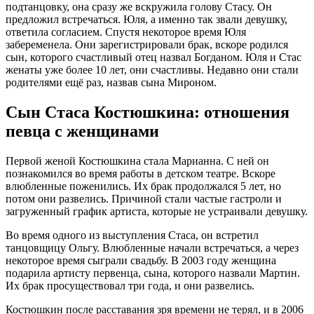
подтанцовку, она сразу же вскружила голову Стасу. Он
предложил встречаться. Юля, а именно так звали девушку,
ответила согласием. Спустя некоторое время Юля
забеременела. Они зарегистрировали брак, вскоре родился
сын, которого счастливый отец назвал Богданом. Юля и Стас
женаты уже более 10 лет, они счастливы. Недавно они стали
родителями ещё раз, назвав сына Мироном.
Сын Стаса Костюшкина: отношения
певца с женщинами
Первой женой Костюшкина стала Марианна. С ней он
познакомился во время работы в детском театре. Вскоре
влюбленные поженились. Их брак продолжался 5 лет, но
потом они развелись. Причиной стали частые гастроли и
загруженный график артиста, которые не устраивали девушку.
Во время одного из выступления Стаса, он встретил
танцовщицу Ольгу. Влюбленные начали встречаться, а через
некоторое время сыграли свадьбу. В 2003 году женщина
подарила артисту первенца, сына, которого назвали Мартин.
Их брак просуществовал три года, и они развелись.
Костюшкин после расставания зря времени не терял, и в 2006