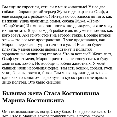
Вы еще не спросили, есть ли у меня животные! У нас две
собаки – йоркширский терьер Жужа и джек-рассел Олаф, а
еще аквариум с рыбками. ( Интервью состоялось до того, как
из жизни ушла любимица семьи, собака Жужа. –Прим.
«СтарХита»).Их много, они постоянно движутся, и я не могу
их посчитать. Я дал каждой рыбке имя, но уже не помню, как
кого зовут. Аквариум стоит на втором этаже. Вообще второй
этаж – это все мое пространство. Я уже представляю, как
Мирона переселят туда, и начнется ужас! Если он будет
плакать, у меня волосы дыбом встанут и появятся
здоровенные мешки под глазами. Что за веселье?! Жужа лает,
Олаф кусает меня, Мирон кричит – я не смогу спать и буду
ходить как зомби. Но вообще я люблю животных. У моей
бывшей няни небольшая ферма, там есть кошки, собаки, гуси,
утки, бараны, овечки, быки. Там меня научили доить коз –
одна как-то копытом шарахнула, и кусок грязи мне прям в
лицо полетел. Это было смешно!
Бывшая жена Стаса Костюшкина –
Марина Костюшкина
Они познакомились, когда Стасу было 18, а девочке всего 13
лет. Стас и Марина вскоре подружились, а потом дружба