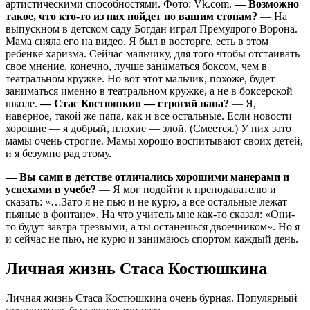
артистическими способностями. Фото: Vk.com.
— Возможно
такое, что кто-то из них пойдет по вашим стопам?
— На
выпускном в детском саду Богдан играл Премудрого Ворона.
Мама сняла его на видео. Я был в восторге, есть в этом
ребенке харизма. Сейчас мальчику, для того чтобы отстаивать
свое мнение, конечно, лучше заниматься боксом, чем в
театральном кружке. Но вот этот мальчик, похоже, будет
заниматься именно в театральном кружке, а не в боксерской
школе.
— Стас Костюшкин — строгий папа?
— Я,
наверное, такой же папа, как и все остальные. Если новости
хорошие — я добрый, плохие — злой. (Смеется.) У них зато
мамы очень строгие. Мамы хорошо воспитывают своих детей,
и я безумно рад этому.
— Вы сами в детстве отличались хорошими манерами и
успехами в учебе?
— Я мог подойти к преподавателю и
сказать: «…Зато я не пью и не курю, а все остальные лежат
пьяные в фонтане». На что учитель мне как-то сказал: «Они-
то будут завтра трезвыми, а ты останешься двоечником». Но я
и сейчас не пью, не курю и занимаюсь спортом каждый день.
Личная жизнь Стаса Костюшкина
Личная жизнь Стаса Костюшкина очень бурная. Популярный