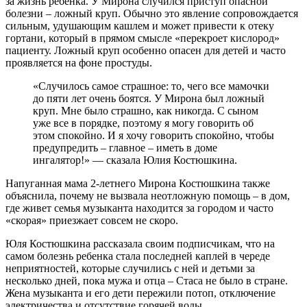
за жизнь ребенка. У Мирона случился приступ опасной
болезни – ложный круп. Обычно это явление сопровождается
сильным, удушающим кашлем и может привести к отеку
гортани, который в прямом смысле «перекроет кислород»
пациенту. Ложный круп особенно опасен для детей и часто
проявляется на фоне простуды.
«Случилось самое страшное: то, чего все мамочки
до пяти лет очень боятся. У Мирона был ложный
круп. Мне было страшно, как никогда. С сыном
уже все в порядке, поэтому я могу говорить об
этом спокойно. И я хочу говорить спокойно, чтобы
предупредить – главное – иметь в доме
ингалятор!» — сказала Юлия Костюшкина.
Напуганная мама 2-летнего Мирона Костюшкина также
объяснила, почему не вызвала неотложную помощь – в дом,
где живет семья музыканта находится за городом и часто
«скорая» приезжает совсем не скоро.
Юля Костюшкина рассказала своим подписчикам, что на
самом болезнь ребенка стала последней каплей в череде
неприятностей, которые случились с ней и детьми за
несколько дней, пока мужа и отца – Стаса не было в стране.
Жена музыканта и его дети пережили потоп, отключение
электричества и отсутствие горячей воды.