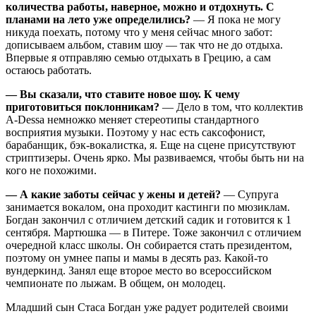
количества работы, наверное, можно и отдохнуть. С
планами на лето уже определились?
— Я пока не могу
никуда поехать, потому что у меня сейчас много забот:
дописываем альбом, ставим шоу — так что не до отдыха.
Впервые я отправляю семью отдыхать в Грецию, а сам
остаюсь работать.
— Вы сказали, что ставите новое шоу. К чему
приготовиться поклонникам?
— Дело в том, что коллектив
A-Dessa немножко меняет стереотипы стандартного
восприятия музыки. Поэтому у нас есть саксофонист,
барабанщик, бэк-вокалистка, я. Еще на сцене присутствуют
стриптизеры. Очень ярко. Мы развиваемся, чтобы быть ни на
кого не похожими.
— А какие заботы сейчас у жены и детей?
— Супруга
занимается вокалом, она проходит кастинги по мюзиклам.
Богдан закончил с отличием детский садик и готовится к 1
сентября. Мартюшка — в Питере. Тоже закончил с отличием
очередной класс школы. Он собирается стать президентом,
поэтому он умнее папы и мамы в десять раз. Какой-то
вундеркинд. Занял еще второе место во всероссийском
чемпионате по лыжам. В общем, он молодец.
Младший сын Стаса Богдан уже радует родителей своими