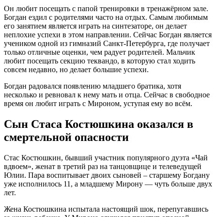
Он любит посещать с папой тренировки в тренажёрном зале.
Богдан ездил с родителями часто на отдых. Самым любимым
его занятием является играть на синтезаторе, он делает
неплохие успехи в этом направлении. Сейчас Богдан является
учеником одной из гимназий Санкт-Петербурга, где получает
только отличные оценки, чем радует родителей. Мальчик
любит посещать секцию теквандо, в которую стал ходить
совсем недавно, но делает большие успехи.
Богдан радовался появлению младшего братика, хотя
несколько и ревновал к нему мать и отца. Сейчас в свободное
время он любит играть с Мироном, уступая ему во всём.
Сын Стаса Костюшкина оказался в
смертельной опасности
Стас Костюшкин, бывший участник популярного дуэта «Чай
вдвоем», женат в третий раз на танцовщице и телеведущей
Юлии. Пара воспитывает двоих сыновей – старшему Богдану
уже исполнилось 11, а младшему Мирону — чуть больше двух
лет.
Жена Костюшкина испытала настоящий шок, перепугавшись