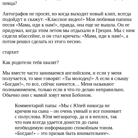
певца?
Автографов не просят, но когда выходит новый клип, всегда
подойдут и скажут: «Классное видео!» Моя любимая папина
песня «Мама, иди к нам!», правда, она еще не вышла. Он ее
придумал, когда этим летом мы отдыхали в Греции. Мы с ним
сидели вбассейне, и он стал кричать: «Мама, иди к нам!», а
потом решил сделать из этого песню.
стархит
Как родители тебя хвалят?
Мы вместе часто занимаемся английским, и если у меня
получается, то мне говорят: «Ты молодец!» А если я слышу
«Богдан!», то все, сейчас начнется… Меня называют
полнымименем, только если я что-то делаю неправильно.
Обычно они с мамой зовут меня Бобоном.
Комментарий папы: «Мы с Юлей никогда не
кричим на сына – он очень умный и все понимает
с полуслова. Юля мегаоратор, да и я неплох, так
что нам всегда удается донести до сына
необходимую информацию спокойным тоном.
«Богдан!» – это призыв быть внимательнее».