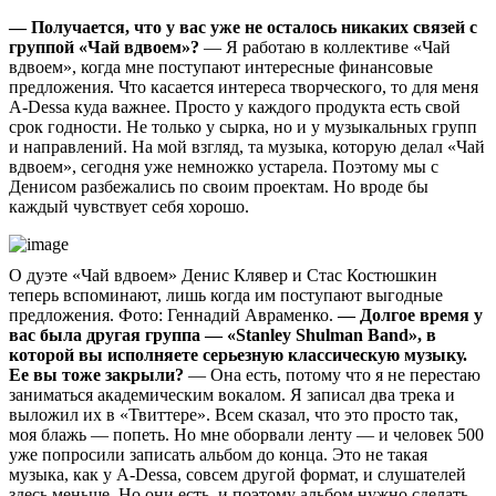
— Получается, что у вас уже не осталось никаких связей с
группой «Чай вдвоем»?
— Я работаю в коллективе «Чай
вдвоем», когда мне поступают интересные финансовые
предложения. Что касается интереса творческого, то для меня
A-Dessa куда важнее. Просто у каждого продукта есть свой
срок годности. Не только у сырка, но и у музыкальных групп
и направлений. На мой взгляд, та музыка, которую делал «Чай
вдвоем», сегодня уже немножко устарела. Поэтому мы с
Денисом разбежались по своим проектам. Но вроде бы
каждый чувствует себя хорошо.
О дуэте «Чай вдвоем» Денис Клявер и Стас Костюшкин
теперь вспоминают, лишь когда им поступают выгодные
предложения. Фото: Геннадий Авраменко.
— Долгое время у
вас была другая группа — «Stanley Shulman Band», в
которой вы исполняете серьезную классическую музыку.
Ее вы тоже закрыли?
— Она есть, потому что я не перестаю
заниматься академическим вокалом. Я записал два трека и
выложил их в «Твиттере». Всем сказал, что это просто так,
моя блажь — попеть. Но мне оборвали ленту — и человек 500
уже попросили записать альбом до конца. Это не такая
музыка, как у A-Dessа, совсем другой формат, и слушателей
здесь меньше. Но они есть, и поэтому альбом нужно сделать.