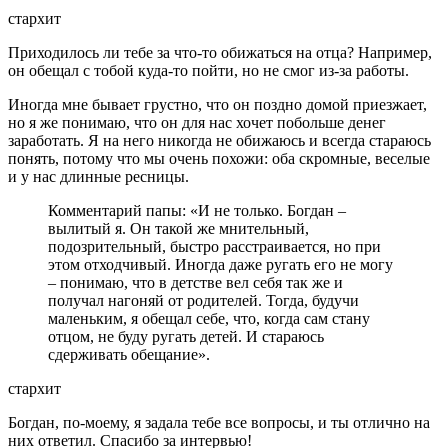
стархит
Приходилось ли тебе за что-то обижаться на отца? Например,
он обещал с тобой куда-то пойти, но не смог из-за работы.
Иногда мне бывает грустно, что он поздно домой приезжает,
но я же понимаю, что он для нас хочет побольше денег
заработать. Я на него никогда не обижаюсь и всегда стараюсь
понять, потому что мы очень похожи: оба скромные, веселые
и у нас длинные ресницы.
Комментарий папы: «И не только. Богдан –
вылитый я. Он такой же мнительный,
подозрительный, быстро расстраивается, но при
этом отходчивый. Иногда даже ругать его не могу
– понимаю, что в детстве вел себя так же и
получал нагоняй от родителей. Тогда, будучи
маленьким, я обещал себе, что, когда сам стану
отцом, не буду ругать детей. И стараюсь
сдерживать обещание».
стархит
Богдан, по-моему, я задала тебе все вопросы, и ты отлично на
них ответил. Спасибо за интервью!