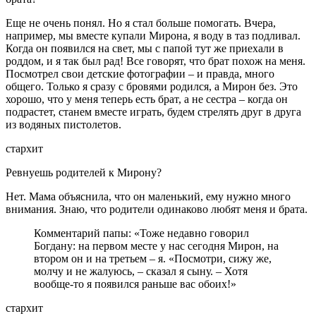
Еще не очень понял. Но я стал больше помогать. Вчера,
например, мы вместе купали Мирона, я воду в таз подливал.
Когда он появился на свет, мы с папой тут же приехали в
роддом, и я так был рад! Все говорят, что брат похож на меня.
Посмотрел свои детские фотографии – и правда, много
общего. Только я сразу с бровями родился, а Мирон без. Это
хорошо, что у меня теперь есть брат, а не сестра – когда он
подрастет, станем вместе играть, будем стрелять друг в друга
из водяных пистолетов.
стархит
Ревнуешь родителей к Мирону?
Нет. Мама объяснила, что он маленький, ему нужно много
внимания. Знаю, что родители одинаково любят меня и брата.
Комментарий папы: «Тоже недавно говорил
Богдану: на первом месте у нас сегодня Мирон, на
втором он и на третьем – я. «Посмотри, сижу же,
молчу и не жалуюсь, – сказал я сыну. – Хотя
вообще-то я появился раньше вас обоих!»
стархит