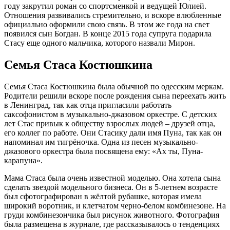
году закрутил роман со спортсменкой и ведущей Юлией.
Отношения развивались стремительно, и вскоре влюбленные
официально оформили свою связь. В этом же года на свет
появился сын Богдан. В конце 2015 года супруга подарила
Стасу еще одного мальчика, которого назвали Мирон.
Семья Стаса Костюшкина
Семья Стаса Костюшкина была обычной по одесским меркам.
Родители решили вскоре после рождения сына переехать жить
в Ленинград, так как отца пригласили работать
саксофонистом в музыкально-джазовом оркестре. С детских
лет Стас привык к обществу взрослых людей – друзей отца,
его коллег по работе. Они Стасику дали имя Пуна, так как он
напоминал им тигрёночка. Одна из песен музыкально-
джазового оркестра была посвящена ему: «Ах ты, Пуна-
карапуна».
Мама Стаса была очень известной моделью. Она хотела сына
сделать звездой модельного бизнеса. Он в 5-летнем возрасте
был сфотографирован в жёлтой рубашке, которая имела
широкий воротник, и клетчатом черно-белом комбинезоне. На
груди комбинезончика был рисунок животного. Фотография
была размещена в журнале, где рассказывалось о тенденциях