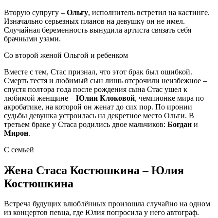
Вторую супругу –
Ольгу
, исполнитель встретил на кастинге.
Изначально серьезных планов на девушку он не имел.
Случайная беременность вынудила артиста связать себя
брачными узами.
Со второй женой Ольгой и ребенком
Вместе с тем, Стас признал, что этот брак был ошибкой.
Смерть тестя и любимый сын лишь отсрочили неизбежное –
спустя полтора года после рождения сына Стас ушел к
любимой женщине –
Юлии Клоковой
, чемпионке мира по
акробатике, на которой он женат до сих пор. По иронии
судьбы девушка устроилась на декретное место Ольги. В
третьем браке у Стаса родились двое мальчиков:
Богдан
и
Мирон
.
С семьей
Жена Стаса Костюшкина – Юлия
Костюшкина
Встреча будущих влюблённых произошла случайно на одном
из концертов певца, где Юлия попросила у него автограф.