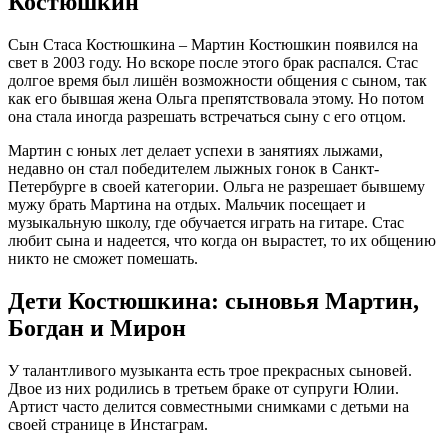
Костюшкин
Сын Стаса Костюшкина – Мартин Костюшкин появился на
свет в 2003 году. Но вскоре после этого брак распался. Стас
долгое время был лишён возможности общения с сыном, так
как его бывшая жена Ольга препятствовала этому. Но потом
она стала иногда разрешать встречаться сыну с его отцом.
Мартин с юных лет делает успехи в занятиях лыжами,
недавно он стал победителем лыжных гонок в Санкт-
Петербурге в своей категории. Ольга не разрешает бывшему
мужу брать Мартина на отдых. Мальчик посещает и
музыкальную школу, где обучается играть на гитаре. Стас
любит сына и надеется, что когда он вырастет, то их общению
никто не сможет помешать.
Дети Костюшкина: сыновья Мартин,
Богдан и Мирон
У талантливого музыканта есть трое прекрасных сыновей.
Двое из них родились в третьем браке от супруги Юлии.
Артист часто делится совместными снимками с детьми на
своей странице в Инстаграм.