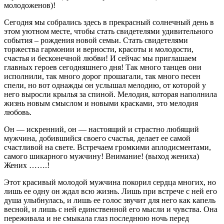
молодоженов)!
Сегодня мы собрались здесь в прекрасный солнечный день в
этом уютном месте, чтобы стать свидетелями удивительного
события – рождения новой семьи. Стать свидетелями
торжества гармонии и верности, красоты и молодости,
счастья и бесконечной любви! И сейчас мы приглашаем
главных героев сегодняшнего дня! Так много танцев они
исполнили, так много дорог прошагали, так много песен
спели, но вот однажды он услышал мелодию, от которой у
него выросли крылья за спиной. Мелодия, которая наполнила
жизнь новым смыслом и новыми красками, это мелодия
любовь.
Он — искренний, он — настоящий и страстно любящий
мужчина, добившийся своего счастья, делает ее самой
счастливой на свете. Встречаем громкими аплодисментами,
самого шикарного мужчину! Внимание! (выход жениха)
Жених …….!
Этот красивый молодой мужчина покорил сердца многих, но
лишь ее одну он ждал всю жизнь. Лишь при встрече с ней его
душа улыбнулась, и лишь ее голос звучит для него как капель
весной, и лишь с ней единственной его мысли и чувства. Она
переживала и не смыкала глаз последнюю ночь перед