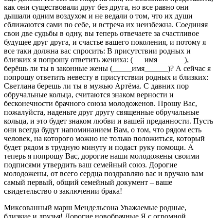
как они существовали друг без друга, но все равно они
дышали одним воздухом и не ведали о том, что их души
сближаются сами по себе, и встреча их неизбежна. Соединяя
свои две судьбы в одну, вы теперь отвечаете за счастливое
будущее друг друга, и счастье вашего поколения, и потому я
все таки должна вас спросить: В присутствии родных и
близких я попрошу ответить жениха: (___имя_______),
берёшь ли ты в законные жены (_____имя______)? А сейчас я
попрошу ответить невесту в присутствии родных и близких:
Светлана берешь ли ты в мужью Артёма. С давних пор
обручальные кольца, считаются знаком верности и
бесконечности брачного союза молодоженов. Прошу Вас,
пожалуйста, наденьте друг другу священные обручальные
кольца, и это будет знаком любви и вашей преданности. Пусть
они всегда будут напоминанием Вам, о том, что рядом есть
человек, на которого можно не только положиться, который
будет рядом в трудную минуту и подаст руку помощи. А
теперь я попрошу Вас, дорогие наши молодожены своими
подписями утвердить ваш семейный союз. Дорогие
молодожены, от всего сердца поздравляю вас и вручаю вам
самый первый, общий семейный документ – ваше
свидетельство о заключении брака!
Миксованный марш Мендельсона Уважаемые родные,
близкие и друзья! Дорогие новобрачные Я с огромной