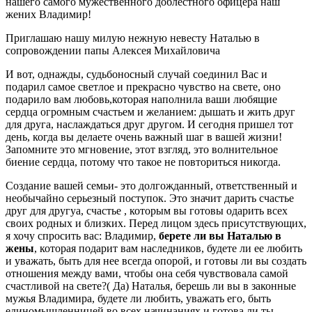
нашего самого мужественного доблестного офицера наш
жених Владимир!
Приглашаю нашу милую нежную невесту Наталью в
сопровождении папы Алексея Михайловича
И вот, однажды, судьбоносный случай соединил Вас и
подарил самое светлое и прекрасно чувство на свете, оно
подарило вам любовь,которая наполнила ваши любящие
сердца огромным счастьем и желанием: дышать и жить друг
для друга, наслаждаться друг другом. И сегодня пришел тот
день, когда вы делаете очень важный шаг в вашей жизни!
Запомните это мгновение, этот взгляд, это волнительное
биение сердца, потому что такое не повториться никогда.
Создание вашей семьи- это долгожданный, ответственный и
необычайно серьезный поступок. Это значит дарить счастье
друг для другуа, счастье , которым вы готовы одарить всех
своих родных и близких. Перед лицом здесь присутствующих,
я хочу спросить вас: Владимир,
берете ли вы Наталью в
жены
, которая подарит вам наследников, будете ли ее любить
и уважать, быть для нее всегда опорой, и готовы ли вы создать
отношения между вами, чтобы она себя чувствовала самой
счастливой на свете?( Да) Наталья, берешь ли вы в законные
мужья Владимира, будете ли любить, уважать его, быть
единомышленницей во всех начинаниях и готова ли ты