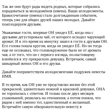
Так же они будут рады видеть родных, которые собрались
порадоваться за молодожёнов (имена). Ваши аплодисменты.
Бракосочетание (имена) стало долгожданным событием,
теперь уже для общих друзей наших молодых. Давайте
поаплодируем друзьям.
Уважаемые гости, впервые ОН увидел ЕЁ, когда она с
друзьями дегустировала чай, от которого исходил чарующий
аромат. И в это время на минутку зашел в гости к друзьям ОН.
Его голова пошла кругом, когда он увидел ЕЁ. Но он тогда
еще не осознавал, что головокружение было не от аромата
чая, а от того, что он с первого взгляда, по-настоящему
влюбился в эту прекрасную девушку. Встречаем, самый
шикарный жених ОН и его друзья.
Давайте поприветствуем аплодисментами подружек невесты
ИМЯ.
В то время, как ОН уже не представлял жизни без этой
прекрасной, удивительно нежной и красивой девушки, ОНА
не торопилась с ответом. И только после двух месяцев
ухаживаний, решилась на отношения, а потом поняла, что
рядом с ней именно тот, единственный и желанный.
Встречайте самую обворожительную невесту в