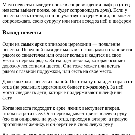
Мама невесты выходит после в сопровождении шафера (отец
невесты выйдет позже, он будет сопровождать дочь). Если у
невесты есть отчим, и он не участвует в церемонии, он может
сопровождать свою супругу или идти вслед за ней и шафером.
Выход невесты
Один из самых ярких эпизодов церемонии — появление
невесты. Перед ней выходит мальчик с кольцами и становится
рядом со свидетелем или отдает кольца и садится на свое
место в первых рядах. Затем идет девочка, которая осыпает
дорожку лепестками цветов. Она тоже может или встать
рядом с главной подружкой, или сесть на свое место.
Далее выходит невеста с папой. По этикету она идет справа от
отца (на реальных церемониях бывает по-разному). За ней
могут следовать дети, которые поддерживают шлейф или
фату.
Когда невеста подходит к арке, жених выступает вперед,
чтобы встретить ее. Она перекладывает цветы в левую руку
(ею она опиралась на руку отца, проходя к алтарю, а правую
протягивает жениху, и он берет ее в свою левую руку.
Во время церемонии жених и невеста, могут стоять, взявшись