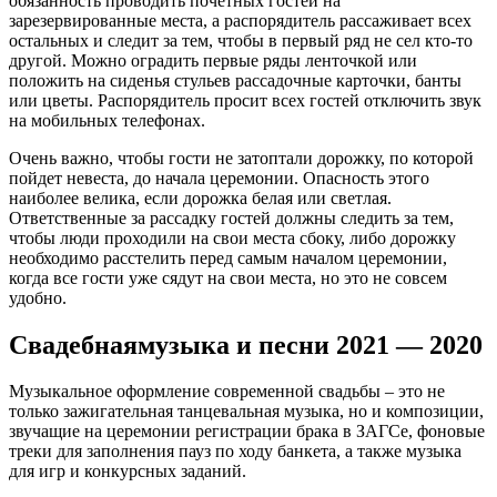
обязанность проводить почетных гостей на
зарезервированные места, а распорядитель рассаживает всех
остальных и следит за тем, чтобы в первый ряд не сел кто-то
другой. Можно оградить первые ряды ленточкой или
положить на сиденья стульев рассадочные карточки, банты
или цветы. Распорядитель просит всех гостей отключить звук
на мобильных телефонах.
Очень важно, чтобы гости не затоптали дорожку, по которой
пойдет невеста, до начала церемонии. Опасность этого
наиболее велика, если дорожка белая или светлая.
Ответственные за рассадку гостей должны следить за тем,
чтобы люди проходили на свои места сбоку, либо дорожку
необходимо расстелить перед самым началом церемонии,
когда все гости уже сядут на свои места, но это не совсем
удобно.
Свадебнаямузыка и песни 2021 — 2020
Музыкальное оформление современной свадьбы – это не
только зажигательная танцевальная музыка, но и композиции,
звучащие на церемонии регистрации брака в ЗАГСе, фоновые
треки для заполнения пауз по ходу банкета, а также музыка
для игр и конкурсных заданий.