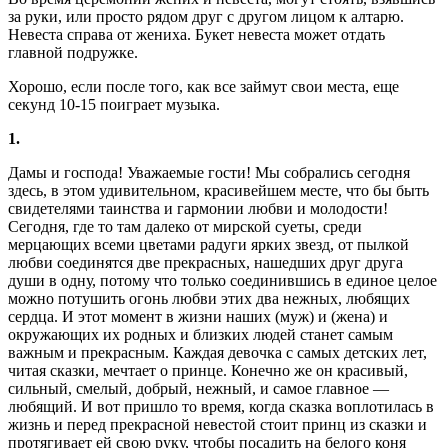
за руки, или просто рядом друг с другом лицом к алтарю.
Невеста справа от жениха. Букет невеста может отдать
главной подружке.
Хорошо, если после того, как все займут свои места, еще
секунд 10-15 поиграет музыка.
1.
Дамы и господа! Уважаемые гости! Мы собрались сегодня
здесь, в этом удивительном, красивейшем месте, что бы быть
свидетелями таинства и гармонии любви и молодости!
Сегодня, где то там далеко от мирской суеты, среди
мерцающих всеми цветами радуги ярких звезд, от пылкой
любви соединятся две прекрасных, нашедших друг друга
души в одну, потому что только соединившись в единое целое
можно потушить огонь любви этих два нежных, любящих
сердца. И этот момент в жизни наших (муж) и (жена) и
окружающих их родных и близких людей станет самым
важным и прекрасным. Каждая девочка с самых детских лет,
читая сказки, мечтает о принце. Конечно же он красивый,
сильный, смелый, добрый, нежный, и самое главное —
любящий. И вот пришло то время, когда сказка воплотилась в
жизнь и перед прекрасной невестой стоит принц из сказки и
протягивает ей свою руку, чтобы посадить на белого коня