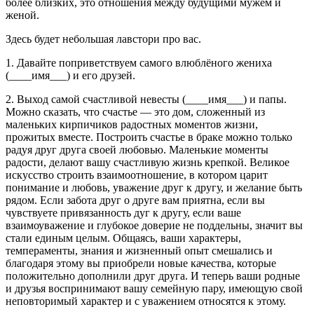
более близких, это отношения между будущими мужем и
женой.
Здесь будет небольшая лавстори про вас.
1. Давайте поприветствуем самого влюблёного жениха
(____имя___) и его друзей.
2. Выход самой счастливой невесты (____имя___) и папы.
Можно сказать, что счастье — это дом, сложенный из
маленьких кирпичиков радостных моментов жизни,
прожитых вместе. Построить счастье в браке можно только
радуя друг друга своей любовью. Маленькие моменты
радости, делают вашу счастливую жизнь крепкой. Великое
искусство строить взаимоотношение, в котором царит
понимание и любовь, уважение друг к другу, и желание быть
рядом. Если забота друг о друге вам приятна, если вы
чувствуете привязанность дуг к другу, если ваше
взаимоуважение и глубокое доверие не поддельны, значит вы
стали единым целым. Общаясь, ваши характеры,
темпераменты, знания и жизненный опыт смешались и
благодаря этому вы приобрели новые качества, которые
положительно дополнили друг друга. И теперь ваши родные
и друзья воспринимают вашу семейную пару, имеющую свой
неповторимый характер и с уважением относятся к этому.