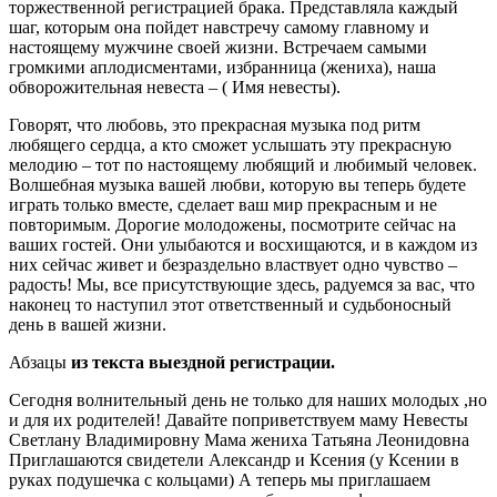
торжественной регистрацией брака. Представляла каждый
шаг, которым она пойдет навстречу самому главному и
настоящему мужчине своей жизни. Встречаем самыми
громкими аплодисментами, избранница (жениха), наша
обворожительная невеста – ( Имя невесты).
Говорят, что любовь, это прекрасная музыка под ритм
любящего сердца, а кто сможет услышать эту прекрасную
мелодию – тот по настоящему любящий и любимый человек.
Волшебная музыка вашей любви, которую вы теперь будете
играть только вместе, сделает ваш мир прекрасным и не
повторимым. Дорогие молодожены, посмотрите сейчас на
ваших гостей. Они улыбаются и восхищаются, и в каждом из
них сейчас живет и безраздельно властвует одно чувство –
радость! Мы, все присутствующие здесь, радуемся за вас, что
наконец то наступил этот ответственный и судьбоносный
день в вашей жизни.
Абзацы
из текста выездной регистрации.
Сегодня волнительный день не только для наших молодых ,но
и для их родителей! Давайте поприветствуем маму Невесты
Светлану Владимировну Мама жениха Татьяна Леонидовна
Приглашаются свидетели Александр и Ксения (у Ксении в
руках подушечка с кольцами) А теперь мы приглашаем