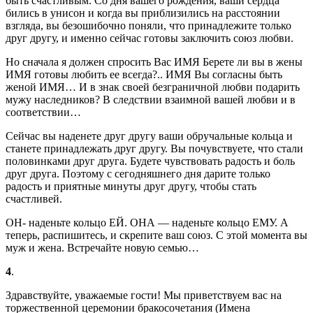
быть счастливым. Со дня вашего рождения, ваши сердца
бились в унисон и когда вы приблизились на расстоянии
взгляда, вы безошибочно поняли, что принадлежите только
друг другу, и именно сейчас готовы заключить союз любви.
Но сначала я должен спросить Вас ИМЯ Берете ли вы в жены
ИМЯ готовы любить ее всегда?.. ИМЯ Вы согласны быть
женой ИМЯ… И в знак своей безграничной любви подарить
мужу наследников? В следствии взаимной вашей любви и в
соответствии…
Сейчас вы наденете друг другу ваши обручальные кольца и
станете принадлежать друг другу. Вы почувствуете, что стали
половинками друг друга. Будете чувствовать радость и боль
друг друга. Поэтому с сегодняшнего дня дарите только
радость и приятные минуты друг другу, чтобы стать
счастливей.
ОН- наденьте кольцо ЕЙ. ОНА — наденьте кольцо ЕМУ. А
теперь, распишитесь, и скрепите ваш союз. С этой момента вы
муж и жена. Встречайте новую семью…
4
.
Здравствуйте, уважаемые гости! Мы приветствуем вас на
торжественной церемонии бракосочетания (Имена