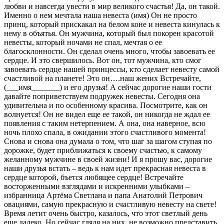
любви и навсегда увести в мир великого счастья! Да, он такой.
Именно о нем мечтала наша невеста (имя) Он не просто
принц, который прискакал на белом коне и невеста кинулась к
нему в объятья. Он мужчина, который был покорен красотой
невесты, который ночами не спал, мечтая о ее
благосклонности. Он сделал очень много, чтобы завоевать ее
сердце. И это свершилось. Вот он, тот мужчина, кто смог
завоевать сердце нашей принцессы, кто сделает невесту самой
счастливой на планете! Это он….наш жених Встречайте,
(___имя_______) и его друзья! А сейчас дорогие наши гости
давайте поприветствуем подружек невесты. Сегодня она
удивительна и по особенному красива. Посмотрите, как он
волнуется! Он не видел еще ее такой, он никогда не ждал ее
появления с таким нетерпением. А она, она наверное, всю
ночь плохо спала, в ожидании этого счастливого момента!
Снова и снова она думала о том, что шаг за шагом ступая по
дорожке, будет приближаться к своему счастью, к самому
желанному мужчине в своей жизни! И я прошу вас, дорогие
наши друзья встать – ведь к нам идет прекрасная невеста в
сердце которой, бъется любящее сердце! Встречайте
восторженными взглядами и искренними улыбками –
избранница Артёма Светлана и папа Анатолий Петрович
овациями, самую прекрасную и счастливую невесту на свете!
Время летит очень быстро, казалось, что этот светлый день
еще далеко. Но сейчас глядя на них, не возможно представить,