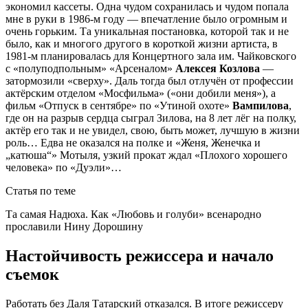
экономил кассеты. Одна чудом сохранилась и чудом попала
мне в руки в 1986-м году — впечатление было огромным и
очень горьким. Та уникальная постановка, которой так и не
было, как и многого другого в короткой жизни артиста, в
1981-м планировалась для Концертного зала им. Чайковского
с «полуподпольным» «Арсеналом»
Алексея Козлова
—
затормозили «сверху». Даль тогда был отлучён от профессии
актёрским отделом «Мосфильма» («они добили меня»), а
фильм «Отпуск в сентябре» по «Утиной охоте»
Вампилова
,
где он на разрыв сердца сыграл Зилова, на 8 лет лёг на полку,
актёр его так и не увидел, свою, быть может, лучшую в жизни
роль… Едва не оказался на полке и «Женя, Женечка и
„катюша“» Мотыля, узкий прокат ждал «Плохого хорошего
человека» по «Дуэли»…
Статья по теме
Та самая Надюха. Как «Любовь и голуби» всенародно
прославили Нину Дорошину
Настойчивость режиссера и начало
съемок
Работать без Даля Татарский отказался. В итоге режиссеру