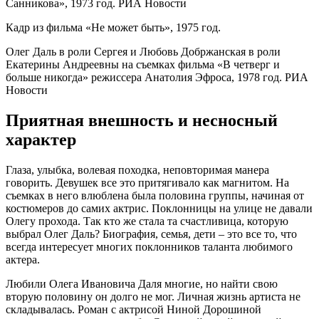
Санникова», 1973 год. РИА Новости
Кадр из фильма «Не может быть», 1975 год.
Олег Даль в роли Сергея и Любовь Добржанская в роли
Екатерины Андреевны на съемках фильма «В четверг и
больше никогда» режиссера Анатолия Эфроса, 1978 год. РИА
Новости
Приятная внешность и несносный
характер
Глаза, улыбка, волевая походка, неповторимая манера
говорить. Девушек все это притягивало как магнитом. На
съемках в него влюблена была половина группы, начиная от
костюмеров до самих актрис. Поклонницы на улице не давали
Олегу прохода. Так кто же стала та счастливица, которую
выбрал Олег Даль? Биография, семья, дети – это все то, что
всегда интересует многих поклонников таланта любимого
актера.
Любили Олега Ивановича Даля многие, но найти свою
вторую половину он долго не мог. Личная жизнь артиста не
складывалась. Роман с актрисой Ниной Дорошиной