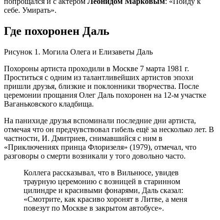
попрощался и с актёром
Леонидом Марковым
: «Пойду к
себе. Умирать».
Где похоронен Даль
Рисунок 1. Могила Олега и Елизаветы Даль
Похороны артиста проходили в Москве 7 марта 1981 г.
Проститься с одним из талантливейших артистов эпохи
пришли друзья, близкие и поклонники творчества. После
церемонии прощания Олег Даль похоронен на 12-м участке
Ваганьковского кладбища.
На панихиде друзья вспоминали последние дни артиста,
отмечая что он предчувствовал гибель ещё за несколько лет. В
частности, И. Дмитриев, снимавшийся с ним в
«Приключениях принца Флоризеля» (1979), отмечал, что
разговоры о смерти возникали у того довольно часто.
Коллега рассказывал, что в Вильнюсе, увидев
траурную церемонию с возницей в старинном
цилиндре и красивыми фонарями, Даль сказал:
«Смотрите, как красиво хоронят в Литве, а меня
повезут по Москве в закрытом автобусе».