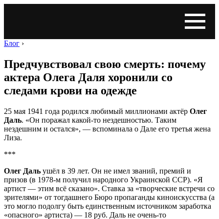
Блог
›
Предчувствовал свою смерть: почему
актера Олега Даля хоронили со
следами крови на одежде
25 мая 1941 года родился любимый миллионами актёр
Олег
Даль
. «Он поражал какой-то нездешностью. Таким
нездешним и остался», — вспоминала о Дале его третья жена
Лиза.
***
Олег Даль
ушёл в 39 лет. Он не имел званий, премий и
призов (в 1978-м получил народного Украинской ССР). «Я
артист — этим всё сказано». Ставка за «творческие встречи со
зрителями» от тогдашнего Бюро пропаганды киноискусства (а
это могло подолгу быть единственным источником заработка
«опасного» артиста) — 18 руб. Даль не очень-то