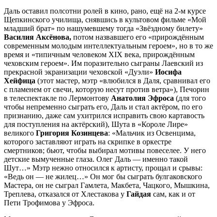
Даль оставил полсотни ролей в кино, рано, ещё на 2-м курсе
Щепкинского училища, снявшись в культовом фильме «Мой
младший брат» по нашумевшему тогда «Звёздному билету»
Василия Аксёнова,
потом назвавшего его «прирождённым
современным молодым интеллектуальным героем», но в то же
время и «типичным человеком XIX века, прирождённым
чеховским героем». Им поразительно сыграны Лаевский из
прекрасной экранизации чеховской «Дуэли»
Иосифа
Хейфица
(этот мастер, мэтр «влюбился в Даля, сравнивал его
с пламенем от свечи, которую несут против ветра»), Печорин
в телеспектакле по Лермонтову
Анатолия Эфроса
(для того
чтобы непременно сыграть его, Даль и стал актёром, по его
признанию, даже сам ухитрился исправить свою картавость
для поступления на актёрский), Шута в «Короле Лире»
великого
Григория Козинцева
: «Мальчик из Освенцима,
которого заставляют играть на скрипке в оркестре
смертников; бьют, чтобы выбирал мотивы повеселее. У него
детские вымученные глаза. Олег Даль — именно такой
Шут…» Мэтр нежно относился к артисту, прощал и срывы:
«Ведь он — не жилец…» Он мог бы сыграть булгаковского
Мастера, он не сыграл Гамлета, Макбета, Чацкого, Мышкина,
Треплева, отказался от Хлестакова у
Гайдая
сам, как и от
Пети Трофимова у Эфроса.