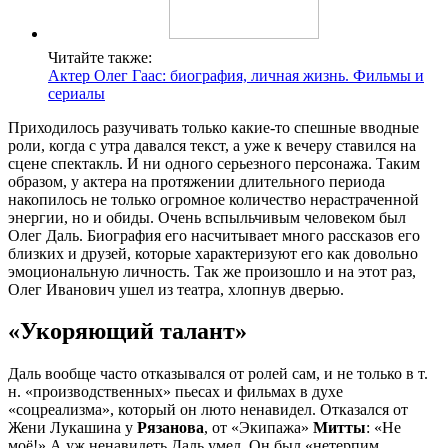
Читайте также:
Актер Олег Гаас: биография, личная жизнь. Фильмы и
сериалы
Приходилось разучивать только какие-то спешные вводные
роли, когда с утра давался текст, а уже к вечеру ставился на
сцене спектакль. И ни одного серьезного персонажа. Таким
образом, у актера на протяжении длительного периода
накопилось не только огромное количество нерастраченной
энергии, но и обиды. Очень вспыльчивым человеком был
Олег Даль. Биография его насчитывает много рассказов его
близких и друзей, которые характеризуют его как довольно
эмоциональную личность. Так же произошло и на этот раз,
Олег Иванович ушел из театра, хлопнув дверью.
«Укоряющий талант»
Даль вообще часто отказывался от ролей сам, и не только в т.
н. «производственных» пьесах и фильмах в духе
«соцреализма», который он люто ненавидел. Отказался от
Жени Лукашина у
Рязанова
, от «Экипажа»
Митты
: «Не
моё!» А уж ненавидеть Даль умел. Он был «нетерпим,