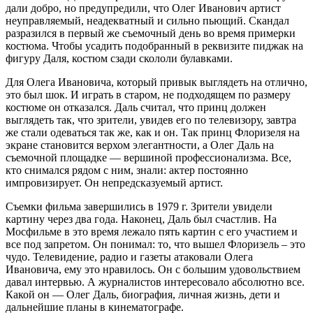
дали добро, но предупредили, что Олег Иванович артист
неуправляемый, неадекватный и сильно пьющий. Скандал
разразился в первый же съемочный день во время примерки
костюма. Чтобы усадить подобранный в реквизите пиджак на
фигуру Даля, костюм сзади скололи булавками.
Для Олега Ивановича, который привык выглядеть на отлично,
это был шок. И играть в старом, не подходящем по размеру
костюме он отказался. Даль считал, что принц должен
выглядеть так, что зрители, увидев его по телевизору, завтра
же стали одеваться так же, как и он. Так принц Флоризеля на
экране становится верхом элегантности, а Олег Даль на
съемочной площадке — вершиной профессионализма. Все,
кто снимался рядом с ним, знали: актер постоянно
импровизирует. Он непредсказуемый артист.
Съемки фильма завершились в 1979 г. Зрители увидели
картину через два года. Наконец, Даль был счастлив. На
Мосфильме в это время лежало пять картин с его участием и
все под запретом. Он понимал: то, что вышел Флоризель – это
чудо. Телевидение, радио и газеты атаковали Олега
Ивановича, ему это нравилось. Он с большим удовольствием
давал интервью. А журналистов интересовало абсолютно все.
Какой он — Олег Даль, биография, личная жизнь, дети и
дальнейшие планы в кинематографе.