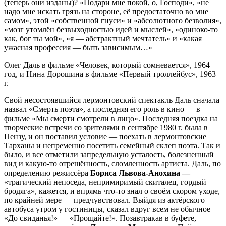
(теперь они изданы)? «Подари мне покой, о, Господи», «не
надо мне искать грязь на стороне, её предостаточно во мне
самом», этой «собственной гнуси» и «абсолютного безволия»,
«мозг утомлён безвыходностью идей и мыслей», «одиноко-то
как, бог ты мой», «я — абстрактный мечтатель» и «какая
ужасная профессия — быть зависимым…»
Олег Даль в фильме «Человек, который сомневается», 1964
год, и Нина Дорошина в фильме «Первый троллейбус», 1963
г.
Свой несостоявшийся лермонтовский спектакль Даль сначала
назвал «Смерть поэта», а последняя его роль в кино — в
фильме «Мы смерти смотрели в лицо». Последняя поездка на
творческие встречи со зрителями в сентябре 1980 г. была в
Пензу, и он поставил условие — поехать в лермонтовские
Тарханы и непременно посетить семейный склеп поэта. Так и
было, и все отметили запредельную усталость, болезненный
вид и какую-то отрешённость, сломленность артиста. Даль, по
определению режиссёра
Бориса Львова-Анохина —
«трагический непоседа, непримиримый скиталец, гордый
бродяга», кажется, и впрямь что-то знал о своём скором уходе,
по крайней мере — предчувствовал. Выйдя из актёрского
автобуса утром у гостиницы, сказал вдруг всем не обычное
«До свиданья!» — «Прощайте!». Позавтракав в буфете,