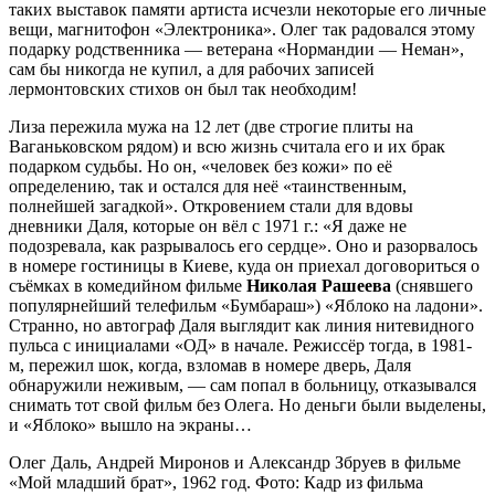
таких выставок памяти артиста исчезли некоторые его личные
вещи, магнитофон «Электроника». Олег так радовался этому
подарку родственника — ветерана «Нормандии — Неман»,
сам бы никогда не купил, а для рабочих записей
лермонтовских стихов он был так необходим!
Лиза пережила мужа на 12 лет (две строгие плиты на
Ваганьковском рядом) и всю жизнь считала его и их брак
подарком судьбы. Но он, «человек без кожи» по её
определению, так и остался для неё «таинственным,
полнейшей загадкой». Откровением стали для вдовы
дневники Даля, которые он вёл с 1971 г.: «Я даже не
подозревала, как разрывалось его сердце». Оно и разорвалось
в номере гостиницы в Киеве, куда он приехал договориться о
съёмках в комедийном фильме
Николая Рашеева
(снявшего
популярнейший телефильм «Бумбараш») «Яблоко на ладони».
Странно, но автограф Даля выглядит как линия нитевидного
пульса с инициалами «ОД» в начале. Режиссёр тогда, в 1981-
м, пережил шок, когда, взломав в номере дверь, Даля
обнаружили неживым, — сам попал в больницу, отказывался
снимать тот свой фильм без Олега. Но деньги были выделены,
и «Яблоко» вышло на экраны…
Олег Даль, Андрей Миронов и Александр Збруев в фильме
«Мой младший брат», 1962 год. Фото: Кадр из фильма