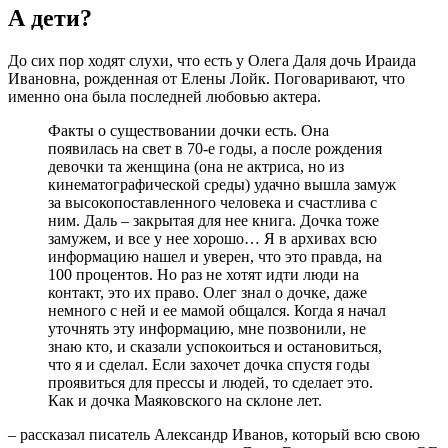
А дети?
До сих пор ходят слухи, что есть у Олега Даля дочь Ираида
Ивановна, рожденная от Елены Лойк. Поговаривают, что
именно она была последней любовью актера.
Факты о существовании дочки есть. Она
появилась на свет в 70-е годы, а после рождения
девочки та женщина (она не актриса, но из
кинематографической среды) удачно вышла замуж
за высокопоставленного человека и счастлива с
ним. Даль – закрытая для нее книга. Дочка тоже
замужем, и все у нее хорошо… Я в архивах всю
информацию нашел и уверен, что это правда, на
100 процентов. Но раз не хотят идти люди на
контакт, это их право. Олег знал о дочке, даже
немного с ней и ее мамой общался. Когда я начал
уточнять эту информацию, мне позвонили, не
знаю кто, и сказали успокоиться и остановиться,
что я и сделал. Если захочет дочка спустя годы
проявиться для прессы и людей, то сделает это.
Как и дочка Маяковского на склоне лет.
– рассказал писатель Александр Иванов, который всю свою