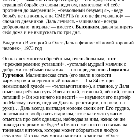
страшной борьбе со своим недугом, пьянством: «Я себе
противен до омерзения!», «безвольный безумец я», «веду
борьбу не на жизнь, а на СМЕРТЬ (и это не фигурально)» —
слова из дневников. Даль лечился, «зашивался» всегда
добровольно, впервые — вместе с
Высоцким
, давал запирать
себя дома и не выпускать по три дня.
Владимир Высоцкий и Олег Даль в фильме «Плохой хороший
человек», 1973 год
Он казался многим обречённым, очень больным, этот
«преждевременно уставший», «усталый мудрый мальчик с
добрыми голубыми глазами» — по определению
Людмилы
Гурченко
. Мальчишеская стать (его звали в юности
«арматура» и «перочинный ножик» — 1 м 84 см при
немыслимой худобе — «теловычитании»), а главное, у Даля
отмечали ребячью суть. Элегантный, стильный, лёгкий, точно
летящий («Он же ничего не весит!» — изумился его партнёр
по Малому театру, подняв Даля на репетиции, по роли, на
руки)… Даль всегда выглядел моложе своих лет. Его трудно,
невозможно вообразить стариком, это с каким-то ужасом
отметила про себя однажды, наблюдая за ним, жена: он же
никогда стариком не будет! «Точно с жизнью его связывала
тоненькая ниточка, которая может оборваться в любую
секунду». Из зала ему могли написать в записке: «Олег