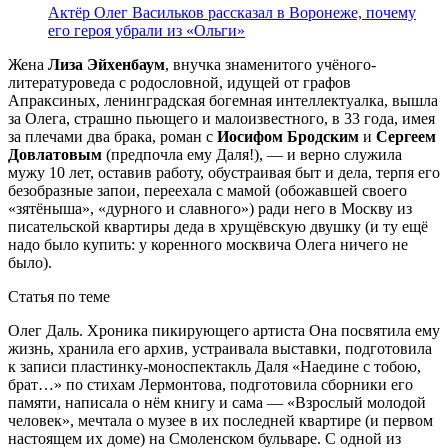
Актёр Олег Васильков рассказал в Воронеже, почему
его героя убрали из «Ольги»
Жена
Лиза Эйхенбаум
, внучка знаменитого учёного-
литературоведа с родословной, идущей от графов
Апраксиных, ленинградская богемная интеллектуалка, вышла
за Олега, страшно пьющего и малоизвестного, в 33 года, имея
за плечами два брака, роман с
Иосифом Бродским
и
Сергеем
Довлатовым
(предпочла ему Даля!), — и верно служила
мужу 10 лет, оставив работу, обустраивая быт и дела, терпя его
безобразные запои, переехала с мамой (обожавшей своего
«зятёныша», «дурного и славного») ради него в Москву из
писательской квартиры деда в хрущёвскую двушку (и ту ещё
надо было купить: у коренного москвича Олега ничего не
было).
Статья по теме
Олег Даль. Хроника пикирующего артиста Она посвятила ему
жизнь, хранила его архив, устраивала выставки, подготовила
к записи пластинку-моноспектакль Даля «Наедине с тобою,
брат…» по стихам Лермонтова, подготовила сборники его
памяти, написала о нём книгу и сама — «Взрослый молодой
человек», мечтала о музее в их последней квартире (и первом
настоящем их доме) на Смоленском бульваре. С одной из