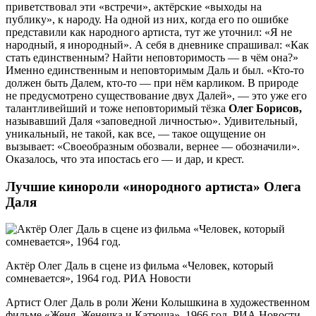
приветствовал эти «встречи», актёрские «выходы на
публику», к народу. На одной из них, когда его по ошибке
представили как народного артиста, тут же уточнил: «Я не
народный, я инородный». А себя в дневнике спрашивал: «Как
стать единственным? Найти неповторимость — в чём она?»
Именно единственным и неповторимым Даль и был. «Кто-то
должен быть Далем, кто-то — при нём карликом. В природе
не предусмотрено существование двух Далей», — это уже его
талантливейший и тоже неповторимый тёзка
Олег Борисов,
называвший Даля «заповедной личностью». Удивительный,
уникальный, не такой, как все, — такое ощущение он
вызывает: «Своеобразным обозвали, вернее — обозначили».
Оказалось, что эта ипостась его — и дар, и крест.
Лучшие кинороли «инородного артиста» Олега
Даля
Актёр Олег Даль в сцене из фильма «Человек, который
сомневается», 1964 год. РИА Новости
Артист Олег Даль в роли Жени Колышкина в художественном
фильме «Женя, Женечка и Катюша», 1966 год. РИА Новости