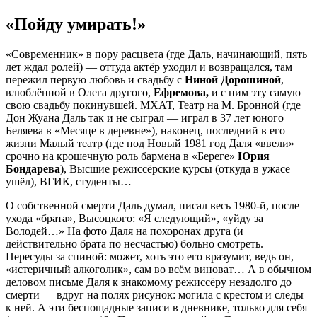
«Пойду умирать!»
«Современник» в пору расцвета (где Даль, начинающий, пять
лет ждал ролей) — оттуда актёр уходил и возвращался, там
пережил первую любовь и свадьбу с
Ниной Дорошиной
,
влюблённой в Олега другого,
Ефремова,
и с ним эту самую
свою свадьбу покинувшей. МХАТ, Театр на М. Бронной (где
Дон Жуана Даль так и не сыграл — играл в 37 лет юного
Беляева в «Месяце в деревне»), наконец, последний в его
жизни Малый театр (где под Новый 1981 год Даля «ввели»
срочно на крошечную роль бармена в «Береге»
Юрия
Бондарева
), Высшие режиссёрские курсы (откуда в ужасе
ушёл), ВГИК, студенты…
О собственной смерти Даль думал, писал весь 1980-й, после
ухода «брата», Высоцкого: «Я следующий», «уйду за
Володей…» На фото Даля на похоронах друга (и
действительно брата по несчастью) больно смотреть.
Пересуды за спиной: может, хоть это его вразумит, ведь он,
«истеричный алкоголик», сам во всём виноват… А в обычном
деловом письме Даля к знакомому режиссёру незадолго до
смерти — вдруг на полях рисунок: могила с крестом и следы
к ней. А эти беспощадные записи в дневнике, только для себя