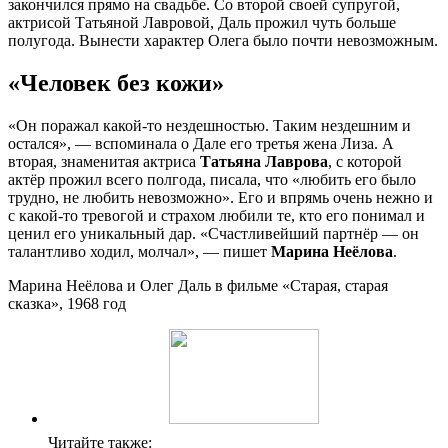
закончился прямо на свадьбе. Со второй своей супругой,
актрисой Татьяной Лавровой, Даль прожил чуть больше
полугода. Вынести характер Олега было почти невозможным.
«Человек без кожи»
«Он поражал какой-то нездешностью. Таким нездешним и
остался», — вспоминала о Дале его третья жена Лиза. А
вторая, знаменитая актриса
Татьяна Лаврова
, с которой
актёр прожил всего полгода, писала, что «любить его было
трудно, не любить невозможно». Его и впрямь очень нежно и
с какой-то тревогой и страхом любили те, кто его понимал и
ценил его уникальный дар. «Счастливейший партнёр — он
талантливо ходил, молчал», — пишет
Марина Неёлова
.
Марина Неёлова и Олег Даль в фильме «Старая, старая
сказка», 1968 год
Читайте также: