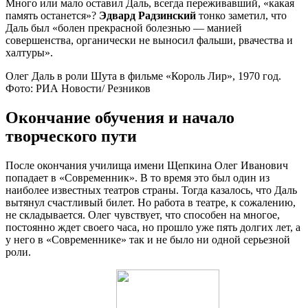
Много или мало оставил Даль, всегда переживавший, «какая
память останется»?
Эдвард Радзинский
тонко заметил, что
Даль был «болен прекрасной болезнью — манией
совершенства, органически не выносил фальши, рвачества и
халтуры».
Олег Даль в роли Шута в фильме «Король Лир», 1970 год.
Фото: РИА Новости/ Резников
Окончание обучения и начало
творческого пути
После окончания училища имени Щепкина Олег Иванович
попадает в «Современник». В то время это был один из
наиболее известных театров страны. Тогда казалось, что Даль
вытянул счастливый билет. Но работа в театре, к сожалению,
не складывается. Олег чувствует, что способен на многое,
постоянно ждет своего часа, но прошло уже пять долгих лет, а
у него в «Современнике» так и не было ни одной серьезной
роли.