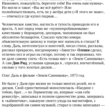
Иванович, пожалуйста, берегите себя! Вы очень нам нужны».
Но могли и такое: «Вы же всё врёте!» Или
полюбопытствовать, есть ли у актёра дети («Я этого не знаю»,
— отвечал) и где купил пиджак…
Человеческое хамство, наглость и тупость приводили его в
ярость. А вот перед теми же «пуленепробиваемыми»
качествами у бюрократов, цензоров, чиновников он был
абсолютно беззащитен. Спасало чувство юмора:
объяснительную записку в театре мог написать в стихах! К
слову, Даль, интеллектуал и книгочей, писал стихи, рассказы,
рисовал прекрасно, инсценировку «Зависти»
Олеши
сделал,
отлично пел и играл на гитаре, потому и так переживал, что
не дали самому спеть «Есть только миг» в «Земле Санникова».
А сам
Дин Рид
, услышав однажды в , спросил, впечатлённый,
сколько у того золотых дисков…
Олег Даль в фильме «Земля Санникова», 1973 год
Не было у Даля при жизни не только многих ролей, но и
дисков. Свой единственный моноспектакль «Наедине с
тобою, брат…» по Лермонтову он, впервые «сам себе
режиссёр», записывал в полном одиночестве дома, запершись
в «кабинетике», накануне своего ухода на магнитофон, с
подобранной им самим музыкой, стирал и снова записывал —