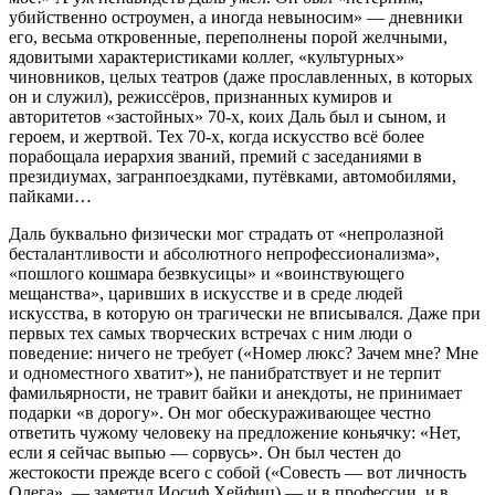
убийственно остроумен, а иногда невыносим» — дневники
его, весьма откровенные, переполнены порой желчными,
ядовитыми характеристиками коллег, «культурных»
чиновников, целых театров (даже прославленных, в которых
он и служил), режиссёров, признанных кумиров и
авторитетов «застойных» 70-х, коих Даль был и сыном, и
героем, и жертвой. Тех 70-х, когда искусство всё более
порабощала иерархия званий, премий с заседаниями в
президиумах, загранпоездками, путёвками, автомобилями,
пайками…
Даль буквально физически мог страдать от «непролазной
бесталантливости и абсолютного непрофессионализма»,
«пошлого кошмара безвкусицы» и «воинствующего
мещанства», царивших в искусстве и в среде людей
искусства, в которую он трагически не вписывался. Даже при
первых тех самых творческих встречах с ним люди о
поведение: ничего не требует («Номер люкс? Зачем мне? Мне
и одноместного хватит»), не панибратствует и не терпит
фамильярности, не травит байки и анекдоты, не принимает
подарки «в дорогу». Он мог обескураживающее честно
ответить чужому человеку на предложение коньячку: «Нет,
если я сейчас выпью — сорвусь». Он был честен до
жестокости прежде всего с собой («Совесть — вот личность
Олега», — заметил Иосиф Хейфиц) — и в профессии, и в