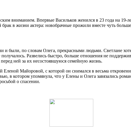
ским вниманием. Впервые Васильков женился в 23 года на 19-л
 брак в жизни актера: новобрачные прожили вместе чуть больше
ни и были, по словам Олега, прекрасными людьми. Светлане хоте
 получалось. Развелись быстро, больше отношения не поддержив
 перед ней за их несостоявшуюся семейную жизнь.
ой Еленой Майоровой, с которой он снимался в весьма откровен
ью, в котором упомянула, что у Елены и Олега завязались рома
росьбой о спасении.