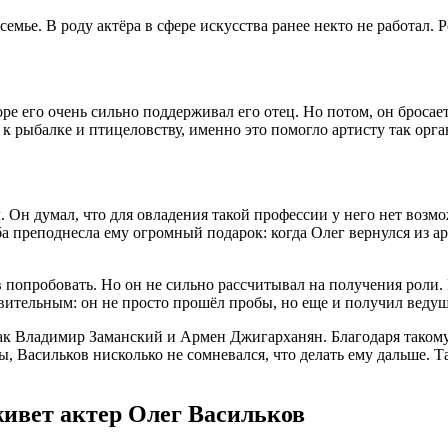
 семье. В роду актёра в сфере искусства ранее некто не работал.
ре его очень сильно поддерживал его отец. Но потом, он бросае
о к рыбалке и птицеловству, именно это помогло артисту так ор
. Он думал, что для овладения такой профессии у него нет возм
ба преподнесла ему огромный подарок: когда Олег вернулся из ар
в попробовать. Но он не сильно рассчитывал на получения роли
вительным: он не просто прошёл пробы, но еще и получил ведущ
к Владимир Заманский и Армен Джигарханян. Благодаря такому 
, Васильков нисколько не сомневался, что делать ему дальше. Т
 живет актер Олег Васильков