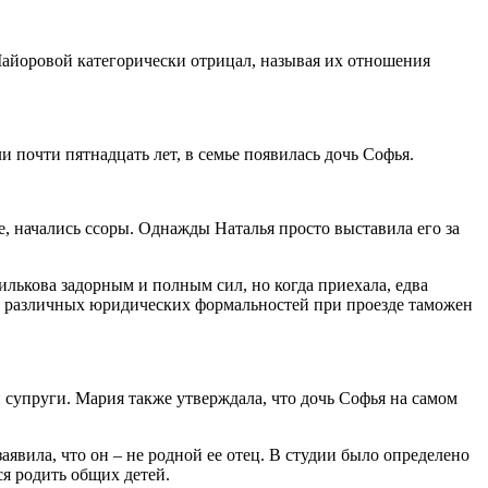
с Майоровой категорически отрицал, называя их отношения
 почти пятнадцать лет, в семье появилась дочь Софья.
е, начались ссоры. Однажды Наталья просто выставила его за
илькова задорным и полным сил, но когда приехала, едва
ать различных юридических формальностей при проезде таможен
 супруги. Мария также утверждала, что дочь Софья на самом
явила, что он – не родной ее отец. В студии было определено
ся родить общих детей.