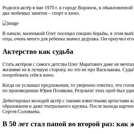
Родился актёр в мае 1970 г. в городе Воронеж, в обыкновенной
два любимых занятия – спорт и кино.
В начале, маленький Олег посещал секцию борьбы, в этом выбо
отца, очень много для ребенка значил дедушка. Он приучил ег
Актерство как судьба
Стать актёром с самого детства Олег Маратович даже не мечтал
жизнями не в лучшую сторону, но это не про Василькова. Судь
попробовать себя в кино.
Когда он услышал предложения, то уверенно ответил, что гото
по произведению Юрия Полякова. Результат этих проб был уди
Дебютировал молодой актёр с такими известными артистами ка
образования и даже театрального кружка. После выхода картины
Сергея Соловьева.
В 50 лет стал папой во второй раз: как