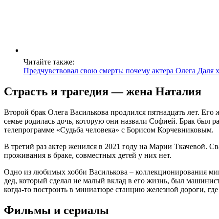
Читайте также:
Предчувствовал свою смерть: почему актера Олега Даля 
Страсть и трагедия ― жена Наталия
Второй брак Олега Василькова продлился пятнадцать лет. Его ж
семье родилась дочь, которую они назвали Софией. Брак был ра
телепрограмме «Судьба человека» с Борисом Корчевниковым.
В третий раз актер женился в 2021 году на Марии Ткачевой. С
проживания в браке, совместных детей у них нет.
Одно из любимых хобби Василькова – коллекционирования мини
дед, который сделал не малый вклад в его жизнь, был машинис
когда-то построить в миниатюре станцию железной дороги, где
Фильмы и сериалы