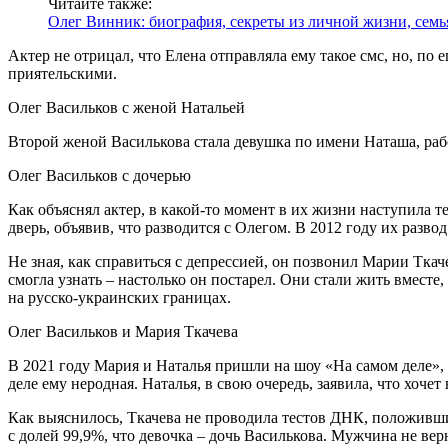
Читайте также:
Олег Винник: биография, секреты из личной жизни, семь
Актер не отрицал, что Елена отправляла ему такое смс, но, по
приятельскими.
Олег Васильков с женой Натальей
Второй женой Василькова стала девушка по имени Наташа, рабо
Олег Васильков с дочерью
Как объяснял актер, в какой-то момент в их жизни наступила т
дверь, объявив, что разводится с Олегом. В 2012 году их разво
Не зная, как справиться с депрессией, он позвонил Марии Ткач
смогла узнать – настолько он постарел. Они стали жить вмес
на русско-украинских границах.
Олег Васильков и Мария Ткачева
В 2021 году Мария и Наталья пришли на шоу «На самом деле», 
деле ему неродная. Наталья, в свою очередь, заявила, что хочет
Как выяснилось, Ткачева не проводила тестов ДНК, положившис
с долей 99,9%, что девочка – дочь Василькова. Мужчина не вер