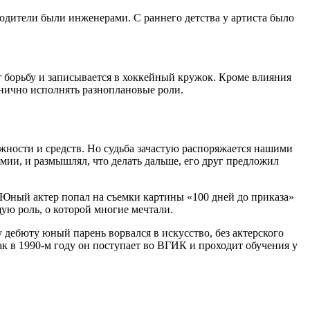
 Родители были инженерами. С раннего детства у артиста было
т борьбу и записывается в хоккейный кружок. Кроме влияния
ганично исполнять разноплановые роли.
ожности и средств. Но судьба зачастую распоряжается нашими
мии, и размышлял, что делать дальше, его друг предложил
. Юный актер попал на съемки картины «100 дней до приказа»
ую роль, о которой многие мечтали.
дебюту юный парень ворвался в искусство, без актерского
ак в 1990-м году он поступает во ВГИК и проходит обучения у