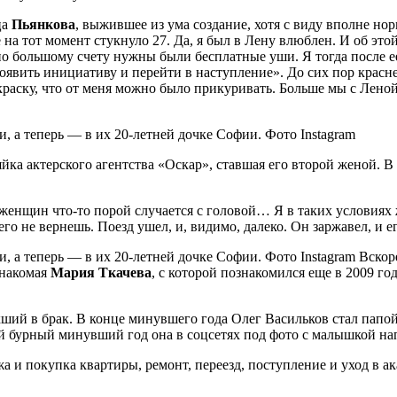
ца
Пьянкова
, выжившее из ума создание, хотя с виду вполне но
 на тот момент стукнуло 27. Да, я был в Лену влюблен. И об эт
большому счету нужны были бесплатные уши. Я тогда после ее и
явить инициативу и перейти в наступление». До сих пор краснею
краску, что от меня можно было прикуривать. Больше мы с Лено
, а теперь — в их 20-летней дочке Софии. Фото Instagram
йка актерского агентства «Оскар», ставшая его второй женой. В 
женщин что-то порой случается с головой… Я в таких условиях ж
его не вернешь. Поезд ушел, и, видимо, далеко. Он заржавел, и е
и, а теперь — в их 20-летней дочке Софии. Фото Instagram Вско
знакомая
Мария Ткачева
, с которой познакомился еще в 2009 г
ший в брак. В конце минувшего года Олег Васильков стал папой 
й бурный минувший год она в соцсетях под фото с малышкой нап
а и покупка квартиры, ремонт, переезд, поступление и уход в а