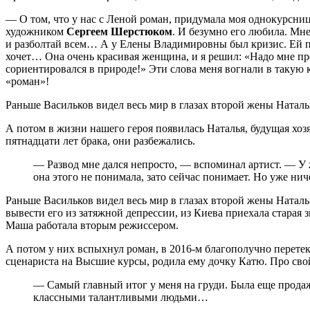
— О том, что у нас с Леной роман, придумала моя однокурсни
художником
Сергеем Шерстюком
. И безумно его любила. Мне
и разболтай всем… А у Елены Владимировны был кризис. Ей по 
хочет… Она очень красивая женщина, и я решил: «Надо мне про
сориентировался в природе!» Эти слова меня вогнали в такую 
«роман»!
Раньше Васильков видел весь мир в глазах второй жены Натальи
А потом в жизни нашего героя появилась Наталья, будущая хозя
пятнадцати лет брака, они разбежались.
— Развод мне дался непросто, — вспоминал артист. — У 
она этого не понимала, зато сейчас понимает. Но уже нич
Раньше Васильков видел весь мир в глазах второй жены Наталь
вывести его из затяжной депрессии, из Киева приехала старая 
Маша работала вторым режиссером.
А потом у них вспыхнул роман, в 2016-м благополучно перетек
сценариста на Высшие курсы, родила ему дочку Катю. Про сво
— Самый главный итог у меня на груди. Была еще продаж
классными талантливыми людьми…