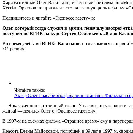
Харизматичный Олег Васильков, известный зрителям по «Методу
Хусейн Эркенов не пригласил его на главную роль в фильм «Ст
Подпишитесь и читайте «Экспресс газету» в:
Олег, который тогда служил в армии, поначалу наотрез отка
поступил во ВГИК на курс Сергея Соловьева. 20 мая Васильк
Во время учебы во ВГИКе
Васильков
познакомился с первой ж
«Стрелки».
Читайте также:
Актер Олег Гаас: биография, личная жизнь. Фильмы и се
— Яркая женщина, отличный голос. У нас все по молодости зав
жанра! — делился Олег с «Экспресс газетой».
В 1997-м на съемках фильма «Странное время» ему в партнерш
Красота Елены Майоровой, погибшей в 39 лет в 1997-м, сводил