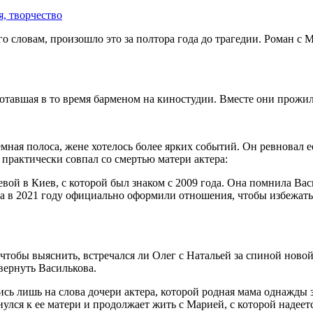
я, творчество
 его словам, произошло это за полтора года до трагедии. Роман 
тавшая в то время барменом на киностудии. Вместе они прожили
емная полоса, жене хотелось более ярких событий. Он ревновал е
д практически совпал со смертью матери актера:
евой в Киев, с которой был знаком с 2009 года. Она помнила Вас
те, а в 2021 году официально оформили отношения, чтобы избеж
чтобы выяснить, встречался ли Олег с Натальей за спиной новой
 вернуть Василькова.
ь лишь на слова дочери актера, которой родная мама однажды за
нулся к ее матери и продолжает жить с Марией, с которой надеет