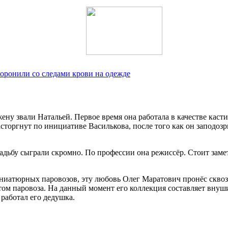
хоронили со следами крови на одежде
ену звали Натальей. Первое время она работала в качестве кастин
сторгнут по инициативе Василькова, после того как он заподозр
вадьбу сыграли скромно. По профессии она режиссёр. Стоит заме
атюрных паровозов, эту любовь Олег Маратович пронёс сквозь 
том паровоза. На данный момент его коллекция составляет внуш
 работал его дедушка.