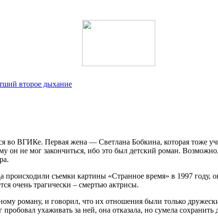
етший второе дыхание
ся во ВГИКе. Первая жена — Светлана Бобкина, которая тоже учи
му он не мог закончиться, ибо это был детский роман. Возможно, 
ра.
а происходили съемки картины «Странное время» в 1997 году, 
тся очень трагически – смертью актрисы.
нному роману, и говорил, что их отношения были только дружеск
г пробовал ухаживать за ней, она отказала, но сумела сохранит