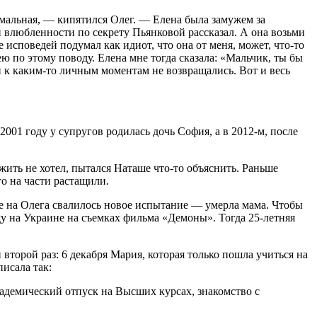
рмальная, — кипятился Олег. — Елена была замужем за
ой влюбленности по секрету Пьянковой рассказал. А она возьми
споведей подумал как идиот, что она от меня, может, что-то
 по этому поводу. Елена мне тогда сказала: «Мальчик, ты бы
й к каким-то личным моментам не возвращались. Вот и весь
2001 году у супругов родилась дочь София, а в 2012-м, после
ить не хотел, пытался Наташе что-то объяснить. Раньше
го на части растащили.
ре на Олега свалилось новое испытание — умерла мама. Чтобы
оду на Украине на съемках фильма «Демоны». Тогда 25-летняя
второй раз: 6 декабря Мария, которая только пошла учиться на
исала так:
кадемический отпуск на Высших курсах, знакомство с