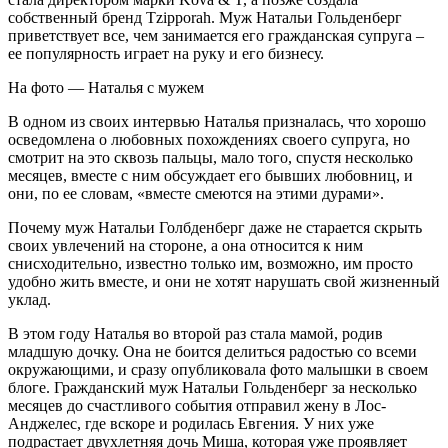
собственный бренд Tzipporah. Муж Натальи Гольденберг
приветствует все, чем занимается его гражданская супруга –
ее популярность играет на руку и его бизнесу.
На фото — Наталья с мужем
В одном из своих интервью Наталья призналась, что хорошо
осведомлена о любовных похождениях своего супруга, но
смотрит на это сквозь пальцы, мало того, спустя несколько
месяцев, вместе с ним обсуждает его бывших любовниц, и
они, по ее словам, «вместе смеются на этими дурами».
Почему муж Натальи Голбденберг даже не старается скрыть
своих увлечений на стороне, а она относится к ним
снисходительно, известно только им, возможно, им просто
удобно жить вместе, и они не хотят нарушать свой жизненный
уклад.
В этом году Наталья во второй раз стала мамой, родив
младшую дочку. Она не боится делиться радостью со всеми
окружающими, и сразу опубликовала фото малышки в своем
блоге. Гражданский муж Натальи Гольденберг за несколько
месяцев до счастливого события отправил жену в Лос-
Анджелес, где вскоре и родилась Евгения. У них уже
подрастает двухлетняя дочь Миша, которая уже проявляет