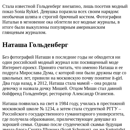
Стала известной Гольденберг внезапно, лишь посетив модный
показ Sonia Rykiel. Девушка поразила всех своим нарядом:
необычная шляпа и строгий брючный костюм. Фотографии
Натальи в мгновение ока облетели все модные журналы, в
итоге были выкуплены популярным американским
глянцевым журналом.
Наташа Гольденберг
Без фотографий Наташи в последние годы не обходится ни
один российский модный журнал или посвященный моде
Интернет-проект. Принято считать, что именно Наташа и ее
подруга Мирослава Дума, с которой они были дружны еще со
школьных лет, привили на московскую почву понятие it-girl.
Два года назад, в 2012, Наташа стала мамой – она родила
девочку и назвала дочку Мишей. Отцом Миши стал давний
бойфренд Гольденберг, ресторатор Александр Оганезов.
Наташа появилась на свет в 1984 году, училась в престижной
московской школе № 1234, а затем стала студенткой РГГУ –
Российского государственного гуманитарного университета,
где получила образование, приличествующее девушке из
хорошей семьи. Однако после студенческой скамьи будущая
звезда блога Скотта Шумана (Scott Schuman), он же Sartorialist,