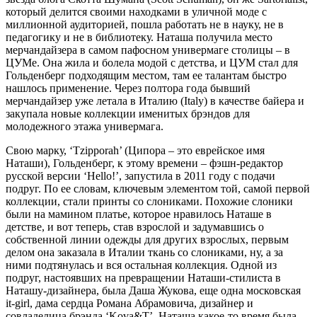
который делится своими находками в уличной моде с
миллионной аудиторией, пошла работать не в науку, не в
педагогику и не в библиотеку. Наташа получила место
мерчандайзера в самом пафосном универмаге столицы – в
ЦУМе. Она жила и болела модой с детства, и ЦУМ стал для
Гольденберг подходящим местом, там ее талантам быстро
нашлось применение. Через полтора года бывший
мерчандайзер уже летала в Италию (Italy) в качестве байера и
закупала новые коллекции именитых брэндов для
молодежного этажа универмага.
Свою марку, ‘Tzipporah’ (Ципора – это еврейское имя
Наташи), Гольденберг, к этому времени – фэшн-редактор
русской версии ‘Hello!’, запустила в 2011 году с подачи
подруг. По ее словам, ключевым элементом той, самой первой
коллекции, стали принты со слониками. Похожие слоники
были на мамином платье, которое нравилось Наташе в
детстве, и вот теперь, став взрослой и задумавшись о
собственной линии одежды для других взрослых, первым
делом она заказала в Италии ткань со слониками, ну, а за
ними подтянулась и вся остальная коллекция. Одной из
подруг, настоявших на превращении Наташи-стилиста в
Наташу-дизайнера, была Даша Жукова, еще одна московская
it-girl, дама сердца Романа Абрамовича, дизайнер и
совладелица брэнда ‘Kova&T’. Наташа какое-то время была