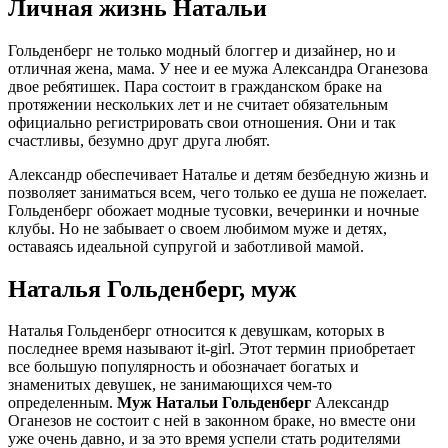
Личная жизнь Натальи
Гольденберг не только модный блоггер и дизайнер, но и
отличная жена, мама. У нее и ее мужа Александра Оганезова
двое ребятишек. Пара состоит в гражданском браке на
протяжении нескольких лет и не считает обязательным
официально регистрировать свои отношения. Они и так
счастливы, безумно друг друга любят.
Александр обеспечивает Наталье и детям безбедную жизнь и
позволяет заниматься всем, чего только ее душа не пожелает.
Гольденберг обожает модные тусовки, вечеринки и ночные
клубы. Но не забывает о своем любимом муже и детях,
оставаясь идеальной супругой и заботливой мамой.
Наталья Гольденберг, муж
Наталья Гольденберг относится к девушкам, которых в
последнее время называют it-girl. Этот термин приобретает
все большую популярность и обозначает богатых и
знаменитых девушек, не занимающихся чем-то
определенным.
Муж Натальи Гольденберг
Александр
Оганезов не состоит с ней в законном браке, но вместе они
уже очень давно, и за это время успели стать родителями