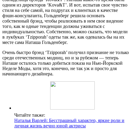
одним из директоров ‘Kova&T’. И вот, испытав свое чувство
стиля на себе самой, на подругах и клиентках в качестве
фэшн-консультанта, Гольденберг решила основать
собственный брэнд, чтобы реализовать в нем свое видение
того, как м одные тенденции должны уживаться с
индивидуальностью. Собственно, можно сказать, что модели
в лукбуках ‘Tzipporah’ одеты так же, как одевалась бы на их
месте сама Наташа Гольденберг.
Очень быстро брэнд ‘Tzipporah’ получил признание не только
среди отечественных модниц, но и за рубежом — теперь
Наташе осталось только добиться показа на Нью-Йоркской
Неделе Моды, хотя это, конечно, не так уж и просто для
начинающего дизайнера.
Читайте также:
Наталья Варлей: Бесстрашный характер, яркие роли и
личная жизнь вечно юной актрисы