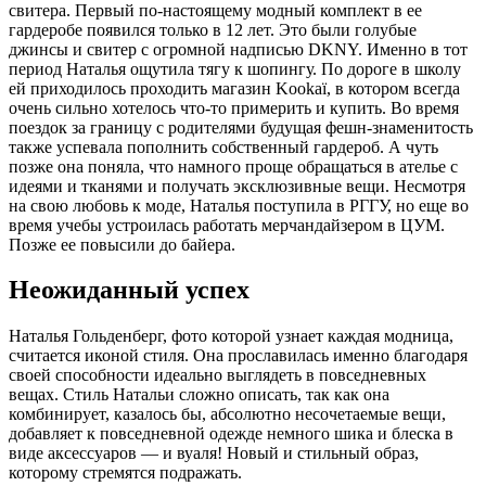
свитера. Первый по-настоящему модный комплект в ее
гардеробе появился только в 12 лет. Это были голубые
джинсы и свитер с огромной надписью DKNY. Именно в тот
период Наталья ощутила тягу к шопингу. По дороге в школу
ей приходилось проходить магазин Kookaï, в котором всегда
очень сильно хотелось что-то примерить и купить. Во время
поездок за границу с родителями будущая фешн-знаменитость
также успевала пополнить собственный гардероб. А чуть
позже она поняла, что намного проще обращаться в ателье с
идеями и тканями и получать эксклюзивные вещи. Несмотря
на свою любовь к моде, Наталья поступила в РГГУ, но еще во
время учебы устроилась работать мерчандайзером в ЦУМ.
Позже ее повысили до байера.
Неожиданный успех
Наталья Гольденберг, фото которой узнает каждая модница,
считается иконой стиля. Она прославилась именно благодаря
своей способности идеально выглядеть в повседневных
вещах. Стиль Натальи сложно описать, так как она
комбинирует, казалось бы, абсолютно несочетаемые вещи,
добавляет к повседневной одежде немного шика и блеска в
виде аксессуаров — и вуаля! Новый и стильный образ,
которому стремятся подражать.