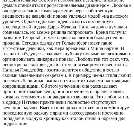
думала становиться профессиональным дизайнером. Любовь к
одежде и желание самовыражения через собственную
внешность не давали ей повода увлечься модой «на высоком
уровне». Однако однажды идею создать собственную
коллекцию ей подала Дарья Жукова. Наталья долго думала и
сомневалась, но все же решила попробовать. Бренд получил
название Tzipporah, и уже первая коллекция была успешно
продана. Сегодня одежду от Гольденберг носят такие
эффектные девушки, как Вера Брежнева и Миша Бартон. В
планах на будущее – радовать публику новыми коллекциями и
организовывать шикарные показы. Любопытен тот факт, что,
несмотря на свой звездный статус и всемирную известность,
Наталья Гольденберг охотно делится с общественностью
своими маленькими секретами. К примеру, икона стиля любит
посещать блошиные рынки и считает их самыми настоящими
сокровищницами. Об этом увлечении она рассказывает
просто: винтажные вещи, они особенные, огорчает только,
когда их стоимость неоправданно завышена. Что любопытно,
в одежде Натальи практически полностью отсутствуют
вечерние наряды. Вместо шикарных платьев она комбинирует
повседневную одежду с яркими аксессуарами и постоянно
попадает в модную хронику как эталон стиля и образец для
подражания.