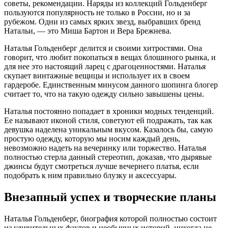
советы, рекомендации. Наряды из коллекций Гольденберг
пользуются популярность не только в России, но и за
рубежом. Одни из самых ярких звезд, выбравших бренд
Натальи, — это Миша Бартон и Вера Брежнева.
Наталья Гольденберг делится и своими хитростями. Она
говорит, что любит покопаться в вещах блошиного рынка, и
для нее это настоящий ларец с драгоценностями. Наталья
скупает винтажные вещицы и использует их в своем
гардеробе. Единственным минусом данного шопинга блогер
считает то, что на такую одежду сильно завышены цены.
Наталья постоянно попадает в хроники модных тенденций.
Ее называют иконой стиля, советуют ей подражать, так как
девушка наделена уникальным вкусом. Казалось бы, самую
простую одежду, которую мы носим каждый день,
невозможно надеть на вечеринку или торжество. Наталья
полностью стерла данный стереотип, доказав, что дырявые
джинсы будут смотреться лучше вечернего платья, если
подобрать к ним правильно блузку и аксессуары.
Внезапный успех и творческие планы
Наталья Гольденберг, биография которой полностью состоит
из удивительных фактов и необычных историй, никогда не