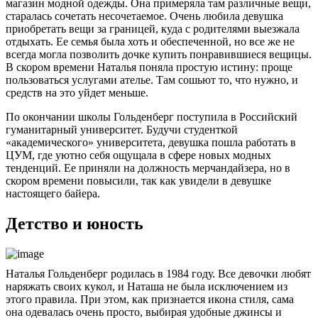
магазин модной одежды. Она примеряла там различные вещи,
старалась сочетать несочетаемое. Очень любила девушка
приобретать вещи за границей, куда с родителями выезжала
отдыхать. Ее семья была хоть и обеспеченной, но все же не
всегда могла позволить дочке купить понравившиеся вещицы.
В скором времени Наталья поняла простую истину: проще
пользоваться услугами ателье. Там сошьют то, что нужно, и
средств на это уйдет меньше.
По окончании школы Гольденберг поступила в Российский
гуманитарный университет. Будучи студенткой
«академического» университета, девушка пошла работать в
ЦУМ, где уютно себя ощущала в сфере новых модных
тенденций. Ее приняли на должность мерчандайзера, но в
скором времени повысили, так как увидели в девушке
настоящего байера.
Детство и юность
Наталья Гольденберг родилась в 1984 году. Все девочки любят
наряжать своих кукол, и Наташа не была исключением из
этого правила. При этом, как признается икона стиля, сама
она одевалась очень просто, выбирая удобные джинсы и