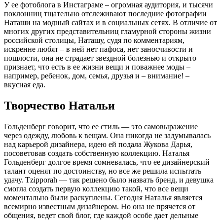
У ее фотоблога в Инстаграме – огромная аудитория, и тысячи
поклонниц тщательно отслеживают последние фотографии
Наташи на модный сайтах и в социальных сетях. В отличие от
многих других представительниц гламурной стороны жизни
российской столицы, Наташу, судя по комментариям,
искренне любят – в ней нет пафоса, нет заносчивости и
пошлости, она не страдает звездной болезнью и открыто
признает, что есть в ее жизни вещи и поважнее моды –
например, ребенок, дом, семья, друзья и – внимание! –
вкусная еда.
Творчество Натальи
Гольденберг говорит, что ее стиль — это самовыражение
через одежду, любовь к вещам. Она никогда не задумывалась
над карьерой дизайнера, идею ей подала Жукова Дарья,
посоветовав создать собственную коллекцию. Наталья
Гольденберг долгое время сомневалась, что ее дизайнерский
талант оценят по достоинству, но все же решила испытать
удачу. Tzipporah — так решено было назвать бренд, и девушка
смогла создать первую коллекцию такой, что все вещи
моментально были раскуплены. Сегодня Наталья является
всемирно известным дизайнером. Но она не прячется от
общения, ведет свой блог, где каждой особе дает дельные