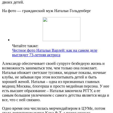
двоих детей.
На фото — гражданский муж Натальи Гольденберг
Читайте также:
Честное фото Натальи Варлей: как на самом деле
выглядит 73-летняя актриса
Александр обеспечивает своей супруге безбедную жизнь и
возможность заниматься тем, чем только она пожелает.
Наталья обожает светские тусовки, модные показы, ночные
клубы, не забывая при этом воспитывать детей и быть
хорошей женой. Наталья – одна из признанных главных
модниц Москвы, блогерша и просто медийная персона. У нее
есть высшее образование – Наталья закончила РГГУ, а ее
самым большим увлечением с самого детства является мода и
все, что с ней связано.
Одно время она числилась мерчендайзером в ЦУМе, потом
стала директором марки Kova & T, а позже создала