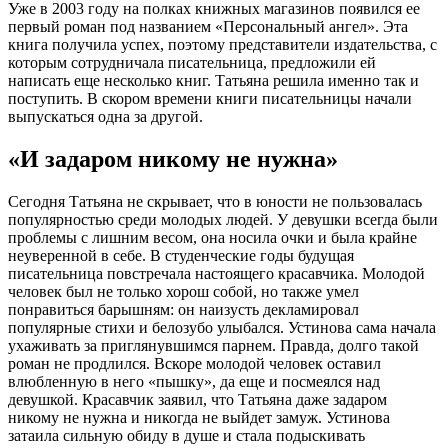
Уже в 2003 году на полках книжных магазинов появился ее
первый роман под названием «Персональный ангел». Эта
книга получила успех, поэтому представители издательства, с
которым сотрудничала писательница, предложили ей
написать еще несколько книг. Татьяна решила именно так и
поступить. В скором времени книги писательницы начали
выпускаться одна за другой.
«И задаром никому не нужна»
Сегодня Татьяна не скрывает, что в юности не пользовалась
популярностью среди молодых людей. У девушки всегда были
проблемы с лишним весом, она носила очки и была крайне
неуверенной в себе. В студенческие годы будущая
писательница повстречала настоящего красавчика. Молодой
человек был не только хорош собой, но также умел
понравиться барышням: он наизусть декламировал
популярные стихи и белозубо улыбался. Устинова сама начала
ухаживать за приглянувшимся парнем. Правда, долго такой
роман не продлился. Вскоре молодой человек оставил
влюбленную в него «пышку», да еще и посмеялся над
девушкой. Красавчик заявил, что Татьяна даже задаром
никому не нужна и никогда не выйдет замуж. Устинова
затаила сильную обиду в душе и стала подыскивать