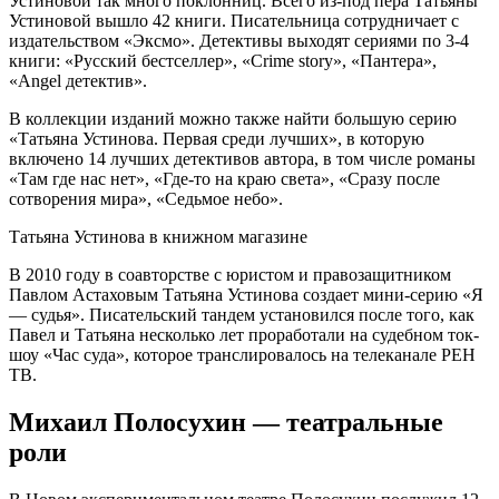
Устиновой так много поклонниц. Всего из-под пера Татьяны
Устиновой вышло 42 книги. Писательница сотрудничает с
издательством «Эксмо». Детективы выходят сериями по 3-4
книги: «Русский бестселлер», «Сrime story», «Пантера»,
«Аngel детектив».
В коллекции изданий можно также найти большую серию
«Татьяна Устинова. Первая среди лучших», в которую
включено 14 лучших детективов автора, в том числе романы
«Там где нас нет», «Где-то на краю света», «Сразу после
сотворения мира», «Седьмое небо».
Татьяна Устинова в книжном магазине
В 2010 году в соавторстве с юристом и правозащитником
Павлом Астаховым Татьяна Устинова создает мини-серию «Я
— судья». Писательский тандем установился после того, как
Павел и Татьяна несколько лет проработали на судебном ток-
шоу «Час суда», которое транслировалось на телеканале РЕН
ТВ.
Михаил Полосухин — театральные
роли