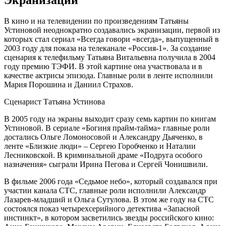
В кино и на телевидении по произведениям Татьяны
Устиновой неоднократно создавались экранизации, первой из
которых стал сериал «Всегда говори «всегда», выпущенный в
2003 году для показа на телеканале «Россия-1». За создание
сценария к телефильму Татьяна Витальевна получила в 2004
году премию ТЭФИ. В этой картине она участвовала и в
качестве актрисы эпизода. Главные роли в ленте исполнили
Мария Порошина и Даниил Страхов.
Сценарист Татьяна Устинова
В 2005 году на экраны выходит сразу семь картин по книгам
Устиновой. В сериале «Богиня прайм-тайма» главные роли
достались Ольге Ломоносовой и Александру Дьяченко, в
ленте «Близкие люди» – Сергею Горобченко и Наталии
Лесниковской. В криминальной драме «Подруга особого
назначения» сыграли Ирина Пегова и Сергей Чонишвили.
В фильме 2006 года «Седьмое небо», который создавался при
участии канала СТС, главные роли исполнили Александр
Лазарев-младший и Ольга Сутулова. В этом же году на СТС
состоялся показ четырехсерийного детектива «Запасной
инстинкт», в котором засветились звезды российского кино: