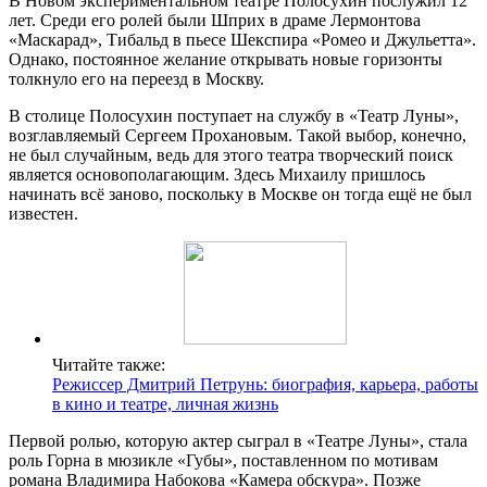
В Новом экспериментальном театре Полосухин послужил 12
лет. Среди его ролей были Шприх в драме Лермонтова
«Маскарад», Тибальд в пьесе Шекспира «Ромео и Джульетта».
Однако, постоянное желание открывать новые горизонты
толкнуло его на переезд в Москву.
В столице Полосухин поступает на службу в «Театр Луны»,
возглавляемый Сергеем Прохановым. Такой выбор, конечно,
не был случайным, ведь для этого театра творческий поиск
является основополагающим. Здесь Михаилу пришлось
начинать всё заново, поскольку в Москве он тогда ещё не был
известен.
Читайте также:
Режиссер Дмитрий Петрунь: биография, карьера, работы
в кино и театре, личная жизнь
Первой ролью, которую актер сыграл в «Театре Луны», стала
роль Горна в мюзикле «Губы», поставленном по мотивам
романа Владимира Набокова «Камера обскура». Позже