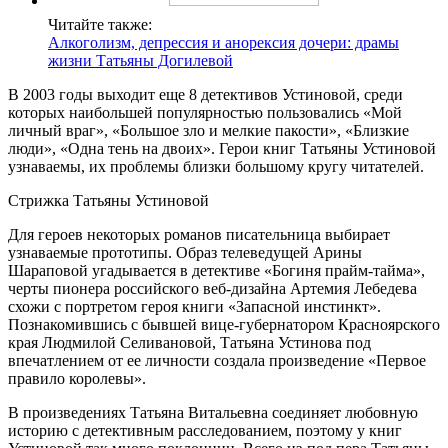
Читайте также:
Алкоголизм, депрессия и анорексия дочери: драмы
жизни Татьяны Догилевой
В 2003 годы выходит еще 8 детективов Устиновой, среди
которых наибольшей популярностью пользовались «Мой
личный враг», «Большое зло и мелкие пакости», «Близкие
люди», «Одна тень на двоих». Герои книг Татьяны Устиновой
узнаваемы, их проблемы близки большому кругу читателей.
Стрижка Татьяны Устиновой
Для героев некоторых романов писательница выбирает
узнаваемые прототипы. Образ телеведущей Арины
Шараповой угадывается в детективе «Богиня прайм-тайма»,
черты пионера российского веб-дизайна Артемия Лебедева
схожи с портретом героя книги «Запасной инстинкт».
Познакомившись с бывшей вице-губернатором Красноярского
края Людмилой Селивановой, Татьяна Устинова под
впечатлением от ее личности создала произведение «Первое
правило королевы».
В произведениях Татьяна Витальевна соединяет любовную
историю с детективным расследованием, поэтому у книг