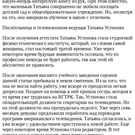
какую-нибудь интересную книгу из рук. При этом известно,
что маленькая Татьяна совершенно не любила посещать
детский сад и общеобразовательное учреждение. Но, несмотря
на это, она завершила обучение в школе с отличием.
Писательница и телевизионная ведущая Татьяна Устинова
После получения аттестата Татьяна Устинова стала студенткой
физико-технического института, который, по словам самой
женщины, стал настоящей тратой времени. Уже через
некоторое время будущая знаменитость осознала, что по
профессии никогда не будет работать, так как этой ей
абсолютно не нравилось.
После окончания высшего учебного заведения героиня
данной статьи пребывала в неком смятении. Из-за того, что
она не могла найти работу, уже вскоре ее преодолела легкая
депрессия. Позднее на помощь к ней пришла сестра, которая в
то время уже трудилась на ВГТРК. Так, Устинова стала
обладательницей должности секретарши на телевидении. Но
на этой должности она протрудилась недолго. Уже через семь
месяцев девушке предложили поработать над переводом
программ американского телевидения. Татьяна согласилась, и
уже вскоре с удовольствием приступила к новой работе. Еще
через некоторое время Устинова стала редактором. В тот
период она и начала писать свои первые романы.