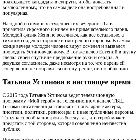
подходящего кандидата в супруги, чтобы доказать
возлюбленному, что на самом деле она востребованная и
популярная.
На одной из шумных студенческих вечеринок Таня
приметила скромного и ничем не примечательного парня.
Молодой физик Женя не веселился, как все остальные, а
тихонько сидел в сторонке и смотрел по сторонам. В самом
конце вечера молодой человек вдруг осмелел и вызвался
проводить Устинову до дому. В тот же вечер Евгений в шутку
сделал своей спутнице предложение руки и сердца. А
девушка согласилась, даже несмотря на то, что парень ей
совершенно не понравился ни внутренне, ни по общению.
Татьяна Устинова в настоящее время
С 2015 года Татьяна Устинова ведет телевизионную
программу «Мой герой» на телевизионном канале ТВЦ.
Гостями писательницы становятся популярные актеры,
писатели, политики, режиссеры и иные публичные персоны.
Татьяна способна построить беседу так, что герой может
предстать с той стороны, которая совершенно неизвестна
публике.
Помимо работы в телевизионном эфире Устинова продолжает