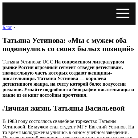
Блог
›
Татьяна Устинова: «Мы с мужем оба
подвинулись со своих былых позиций»
Татьяна Устинова: UGC
На современном литературном
рынке России огромный сегмент отведен детективам,
значительную часть которых создают женщины-
писательницы. Татьяна Устинова — королева
детективного жанра, на счету которой более полусотни
романов. Узнайте подробности биографии писательницы и
какие из ее книг достойны прочтения.
Личная жизнь Татьяны Васильевой
В 1983 году состоялось свадебное торжество Татьяны
Устиновой. Ее мужем стал студент МГУ Евгений Устинов. На
то время молодожены учились в одном учебном заведении.
По словам самой женщины, изначально она не испытывала к