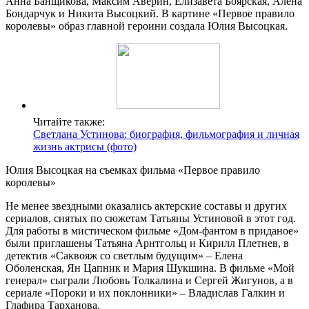
Анна Банщикова, Максим Аверин, Елизавета Боярская, Алена
Бондарчук и Никита Высоцкий. В картине «Первое правило
королевы» образ главной героини создала Юлия Высоцкая.
Читайте также:
Светлана Устинова: биография, фильмография и личная
жизнь актрисы (фото)
Юлия Высоцкая на съемках фильма «Первое правило
королевы»
Не менее звездными оказались актерские составы и других
сериалов, снятых по сюжетам Татьяны Устиновой в этот год.
Для работы в мистическом фильме «Дом-фантом в приданое»
были приглашены Татьяна Арнтгольц и Кирилл Плетнев, в
детектив «Саквояж со светлым будущим» – Елена
Оболенская, Ян Цапник и Мария Шукшина. В фильме «Мой
генерал» сыграли Любовь Толкалина и Сергей Жигунов, а в
сериале «Пороки и их поклонники» – Владислав Галкин и
Глафира Тарханова.