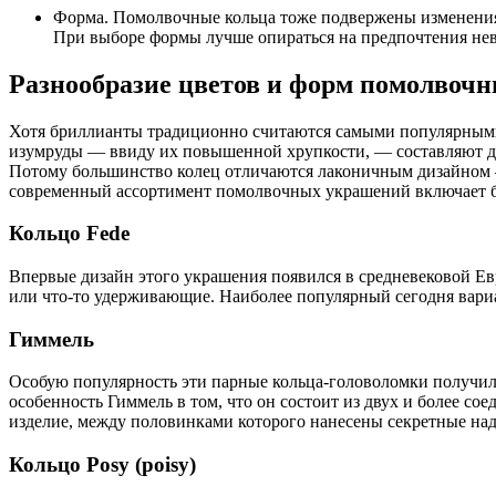
Форма. Помолвочные кольца тоже подвержены изменениям
При выборе формы лучше опираться на предпочтения неве
Разнообразие цветов и форм помолвоч
Хотя бриллианты традиционно считаются самыми популярными
изумруды — ввиду их повышенной хрупкости, — составляют дос
Потому большинство колец отличаются лаконичным дизайном —
современный ассортимент помолвочных украшений включает бо
Кольцо Fede
Впервые дизайн этого украшения появился в средневековой Ев
или что-то удерживающие. Наиболее популярный сегодня вариа
Гиммель
Особую популярность эти парные кольца-головоломки получили
особенность Гиммель в том, что он состоит из двух и более с
изделие, между половинками которого нанесены секретные на
Кольцо Posy (poisy)