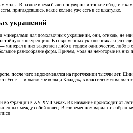
 моды. В разное время были популярны и тонкие ободки с кам
сты, приглядевшись, какие кольца уже есть в ее шкатулке.
ных украшений
 минералами для помолвочных украшений, они, отнюдь, не еди
тойную конкуренцию. В современных украшениях акцент сделан 
 минерал в них закреплен либо в гордом одиночестве, либо в 
льшое разнообразие форм. Причем, мода на некоторые из них п
ропе, после чего видоизменялся на протяжении тысячи лет. Шин
нт Fede — ирландское кольцо Кладдах, в классическом варианте
 во Франции в XV-XVII веках. Их название происходит от латин
оединенных между собой колец. В современном варианте собранн
дписи.