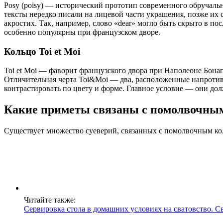
Posy (poisy) — исторический прототип современного обручаль
тексты нередко писали на лицевой части украшения, позже их 
акростих. Так, например, слово «dear» могло быть скрыто в пос
особенно популярны при французском дворе.
Кольцо Toi et Moi
Toi et Moi — фаворит французского двора при Наполеоне Бона
Отличительная черта Toi&Moi — два, расположенные напротив 
контрастировать по цвету и форме. Главное условие — они дол
Какие приметы связаны с помолвочны
Существует множество суеверий, связанных с помолвочным ко
Читайте также:
Сервировка стола в домашних условиях на сватовство. С