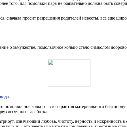
Более того, для помолвки пара не обязательно должна быть совер
я, сначала просит разрешения родителей невесты, все еще широ
ние о замужестве, помолвочное кольцо стало символом добровол
вода.
о помолвочное кольцо – это гарантия материального благополуч
вухмесячного заработка.
трибут, означающий любовь, чистоту, верность и искренность в
е кольцо – это заветная мечта каждой девушка, поэтому не стоит