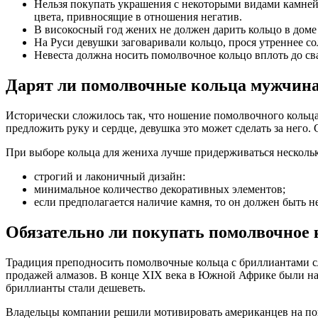
Нельзя покупать украшения с некоторыми видами камней.
цвета, привносящие в отношения негатив.
В високосный год жених не должен дарить кольцо в доме
На Руси девушки заговаривали кольцо, прося утреннее с
Невеста должна носить помолвочное кольцо вплоть до сва
Дарят ли помолвочные кольца мужчин
Исторически сложилось так, что ношение помолвочного кольца
предложить руку и сердце, девушка это может сделать за него
При выборе кольца для жениха лучше придерживаться несколь
строгий и лаконичный дизайн:
минимальное количество декоративных элементов;
если предполагается наличие камня, то он должен быть 
Обязательно ли покупать помолвочное 
Традиция преподносить помолвочные кольца с бриллиантами с
продажей алмазов. В конце XIX века в Южной Африке были на
бриллианты стали дешеветь.
Владельцы компании решили мотивировать американцев на пок