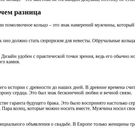
 чем разница
ли помолвочное кольцо – это знак намерений мужчины, который
к оно должно стать сюрпризом для невесты. Обручальные кольц
. Дизайн удобен с практической точки зрения, ведь его обычно 
го камня.
его истории с древности до наших дней. В древние времена счит
орону сердца. Это был знак бесконечной любви и вечной связи.
тве гаранта будущего брака. Это было воспринято настолько се
 Пара колец, которые можно носить вместе. Мужчина носил свое 
фициального объявления о свадьбе. В Европе только женщины 