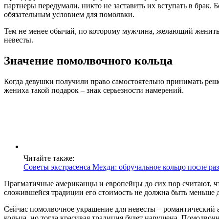
партнеры передумали, никто не заставить их вступать в брак. 
обязательным условием для помолвки.
Тем не менее обычай, по которому мужчина, желающий женитьс
невесты.
Значение помолвочного кольца
Когда девушки получили право самостоятельно принимать реше
жениха такой подарок – знак серьезности намерений.
Читайте также:
Советы экстрасенса Мехди: обручальное кольцо после раз
Прагматичные американцы и европейцы до сих пор считают, чт
сложившейся традиции его стоимость не должна быть меньше д
Сейчас помолвочное украшение для невесты – романтический а
кольца, но тогда красивая традиция будет нарушена. Помолвочно