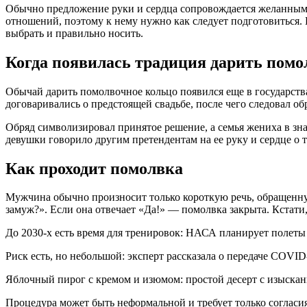
Обычно предложение руки и сердца сопровождается желанным д
отношений, поэтому к нему нужно как следует подготовиться. 
выбрать и правильно носить.
Когда появилась традиция дарить пом
Обычай дарить помолвочное кольцо появился еще в государства
договаривались о предстоящей свадьбе, после чего следовал о
Обряд символизировал принятое решение, а семья жениха в зна
девушки говорило другим претендентам на ее руку и сердце о т
Как проходит помолвка
Мужчина обычно произносит только короткую речь, обращенну
замуж?». Если она отвечает «Да!» — помолвка закрыта. Кстати
До 2030-х есть время для тренировок: НАСА планирует полет
Риск есть, но небольшой: эксперт рассказала о передаче COVID
Яблочный пирог с кремом и изюмом: простой десерт с изыска
Процедура может быть неформальной и требует только согласи