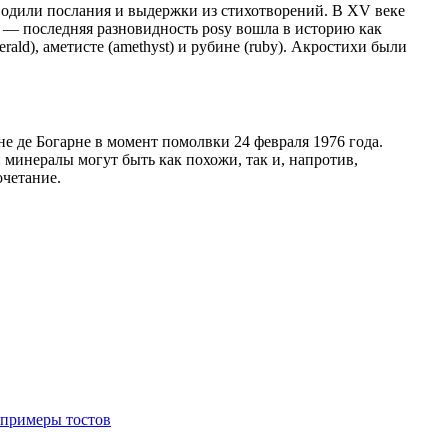
водили послания и выдержки из стихотворений. В XV веке
и — последняя разновидность posy вошла в историю как
ald), аметисте (amethyst) и рубине (ruby). Акростихи были
е де Богарне в момент помолвки 24 февраля 1976 года.
минералы могут быть как похожи, так и, напротив,
очетание.
 примеры тостов