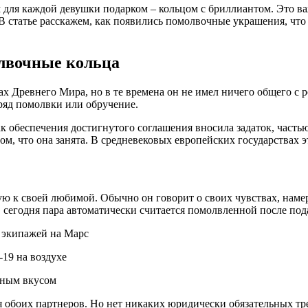
ля каждой девушки подарком – кольцом с бриллиантом. Это важ
В статье расскажем, как появились помолвочные украшения, что 
олвочные кольца
х Древнего Мира, но в те времена он не имел ничего общего с 
бряд помолвки или обручение.
к обеспечения достигнутого соглашения вносила задаток, часть
ом, что она занята. В средневековых европейских государствах 
ю к своей любимой. Обычно он говорит о своих чувствах, наме
, сегодня пара автоматически считается помолвленной после под
ы экипажей на Марс
-19 на воздухе
нным вкусом
я обоих партнеров. Но нет никаких юридически обязательных т