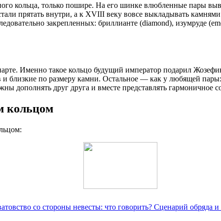
ного кольца, только пошире. На его шинке влюбленные пары вы
стали прятать внутри, а к XVIII веку вовсе выкладывать камням
ледовательно закрепленных: бриллианте (diamond), изумруде (emer
парте. Именно такое кольцо будущий император подарил Жозефин
и близкие по размеру камни. Остальное — как у любящей пары: 
жны дополнять друг друга и вместе представлять гармоничное с
м кольцом
льцом:
ватовство со стороны невесты: что говорить? Сценарий обряда и