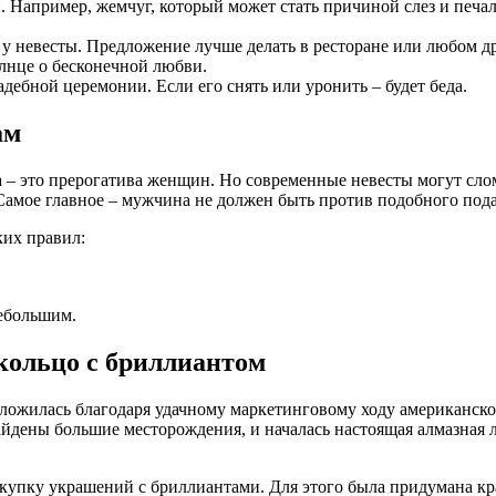
 Например, жемчуг, который может стать причиной слез и печал
 у невесты. Предложение лучше делать в ресторане или любом д
олнце о бесконечной любви.
дебной церемонии. Если его снять или уронить – будет беда.
ам
 – это прерогатива женщин. Но современные невесты могут слом
. Самое главное – мужчина не должен быть против подобного пода
ких правил:
небольшим.
кольцо с бриллиантом
ложилась благодаря удачному маркетинговому ходу американско
йдены большие месторождения, и началась настоящая алмазная 
упку украшений с бриллиантами. Для этого была придумана кра