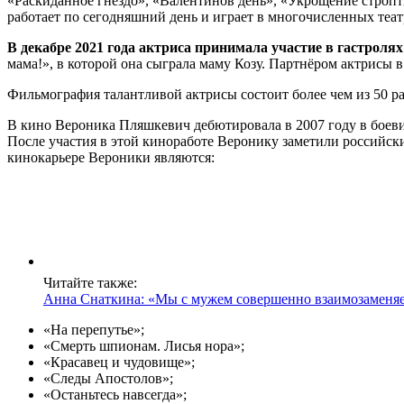
«Раскиданное гнездо», «Валентинов день», «Укрощение стропт
работает по сегодняшний день и играет в многочисленных теа
В декабре 2021 года актриса принимала участие в гастролях
мама!», в которой она сыграла маму Козу. Партнёром актрисы 
Фильмография талантливой актрисы состоит более чем из 50 р
В кино Вероника Пляшкевич дебютировала в 2007 году в боевик
После участия в этой киноработе Веронику заметили российск
кинокарьере Вероники являются:
Читайте также:
Анна Снаткина: «Мы с мужем совершенно взаимозаменя
«На перепутье»;
«Смерть шпионам. Лисья нора»;
«Красавец и чудовище»;
«Следы Апостолов»;
«Останьтесь навсегда»;