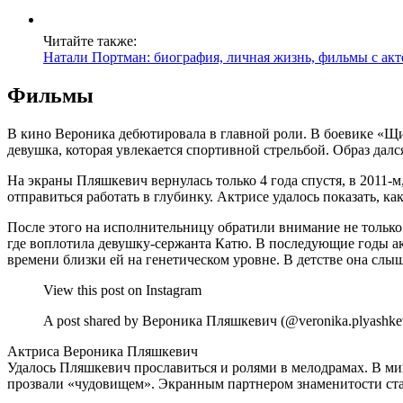
Читайте также:
Натали Портман: биография, личная жизнь, фильмы с ак
Фильмы
В кино Вероника дебютировала в главной роли. В боевике «Щи
девушка, которая увлекается спортивной стрельбой. Образ далс
На экраны Пляшкевич вернулась только 4 года спустя, в 2011-
отправиться работать в глубинку. Актрисе удалось показать, к
После этого на исполнительницу обратили внимание не только
где воплотила девушку-сержанта Катю. В последующие годы ак
времени близки ей на генетическом уровне. В детстве она слы
View this post on Instagram
A post shared by Вероника Пляшкевич (@veronika.plyashke
Актриса Вероника Пляшкевич
Удалось Пляшкевич прославиться и ролями в мелодрамах. В ми
прозвали «чудовищем». Экранным партнером знаменитости ст