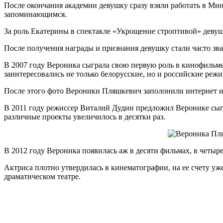
После окончания академии девушку сразу взяли работать в Ми
запоминающимся.
За роль Екатерины в спектакле «Укрощение строптивой» девуш
После получения награды и признания девушку стали часто зва
В 2007 году Вероника сыграла свою первую роль в кинофильме.
заинтересовались не только белорусские, но и российские режи
После этого фото Вероники Пляшкевич заполонили интернет и 
В 2011 году режиссер Виталий Дудин предложил Веронике сыгр
различные проекты увеличилось в десятки раз.
В 2012 году Вероника появилась аж в десяти фильмах, в четыр
Актриса плотно утвердилась в кинематографии, на ее счету уже
драматическом театре.