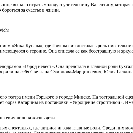
нице выпало играть молодую учительницу Валентину, которая в
 бороться за счастье в жизни.
vich)
ванием «Янка Купала», где Пляшкевич досталась роль писатель
имеющуюся о героине. Она описала ее как бесстрашную и яркую.
одрамой «Город невест». Она предстала в главной роли бухгал
мерили на себя Светлана Смирнова-Марцинкевич, Юлия Галкина
го театра имени Горького в городе Минске. На театральной сце
итает образ Катарины из постановки «Укрощение строптивой». Им
х спектаклях, где актриса играла главные роли. Среди них мо