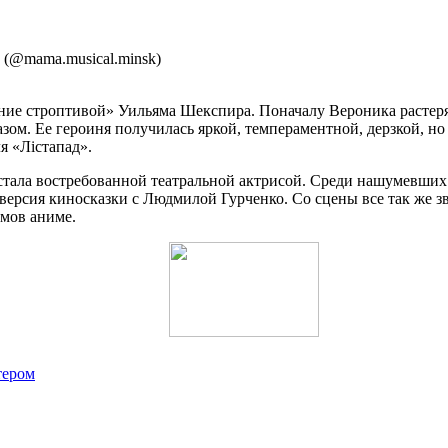
@mama.musical.minsk)
ие строптивой» Уильяма Шекспира. Поначалу Вероника растерял
азом. Ее героиня получилась яркой, темпераментной, дерзкой, но
я «Лістапад».
тала востребованной театральной актрисой. Среди нашумевших 
я версия киносказки с Людмилой Гурченко. Со сцены все так же 
ьмов аниме.
тером