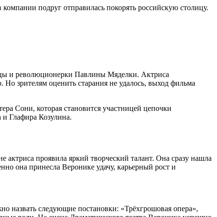
 компании подруг отправилась покорять российскую столицу.
ницы и революционерки Павлины Мяделки. Актриса
 Но зрителям оценить старания не удалось, выход фильма
тера Сони, которая становится участницей цепочки
 и Глафира Козулина.
не актриса проявила яркий творческий талант. Она сразу нашла
енно она принесла Веронике удачу, карьерный рост и
жно назвать следующие постановки: «Трёхгрошовая опера»,