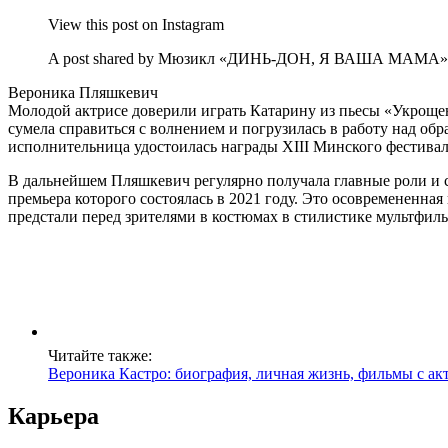
View this post on Instagram
A post shared by Мюзикл «ДИНЬ-ДОН, Я ВАША МАМА» (
Вероника Пляшкевич
Молодой актрисе доверили играть Катарину из пьесы «Укрощен
сумела справиться с волнением и погрузилась в работу над обр
исполнительница удостоилась награды XIII Минского фестивал
В дальнейшем Пляшкевич регулярно получала главные роли и с
премьера которого состоялась в 2021 году. Это осовремененна
предстали перед зрителями в костюмах в стилистике мультфил
Читайте также:
Вероника Кастро: биография, личная жизнь, фильмы с ак
Карьера