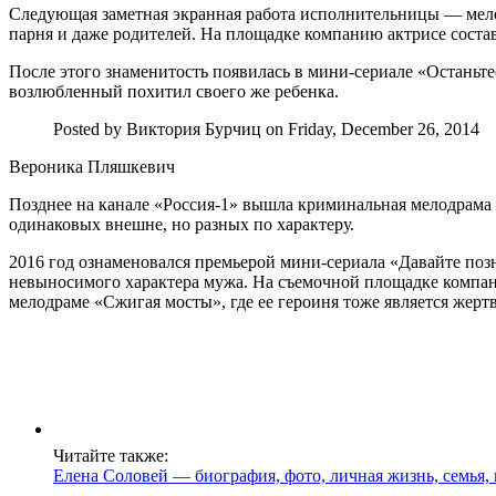
Следующая заметная экранная работа исполнительницы — мело
парня и даже родителей. На площадке компанию актрисе сост
После этого знаменитость появилась в мини-сериале «Останьте
возлюбленный похитил своего же ребенка.
Posted by Виктория Бурчиц on Friday, December 26, 2014
Вероника Пляшкевич
Позднее на канале «Россия-1» вышла криминальная мелодрама 
одинаковых внешне, но разных по характеру.
2016 год ознаменовался премьерой мини-сериала «Давайте поз
невыносимого характера мужа. На съемочной площадке компа
мелодраме «Сжигая мосты», где ее героиня тоже является жерт
Читайте также:
Елена Соловей — биография, фото, личная жизнь, семья,