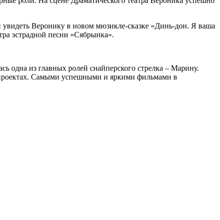
ерные роли. На сцене Драматического театра Вероника успешно
 увидеть Веронику в новом мюзикле-сказке «Динь-дон. Я ваша
атра эстрадной песни «Сябрынка».
сь одна из главных ролей снайперского стрелка – Марину.
х проектах. Самыми успешными и яркими фильмами в