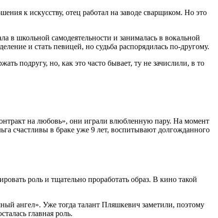
ения к искусству, отец работал на заводе сварщиком. Но это
ла в школьной самодеятельности и занималась в вокальной
еление и стать певицей, но судьба распорядилась по-другому.
ь подругу, но, как это часто бывает, ту не зачислили, в то
Контракт на любовь», они играли влюбленную пару. На момент
Ольга счастливы в браке уже 9 лет, воспитывают долгожданного
ровать роль и тщательно проработать образ. В кино такой
ный ангел». Уже тогда талант Пляшкевич заметили, поэтому
сталась главная роль.