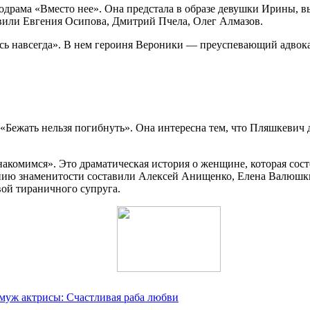
драма «Вместо нее». Она предстала в образе девушки Ирины, в
авили Евгения Осипова, Дмитрий Пчела, Олег Алмазов.
сь навсегда». В нем героиня Вероники — преуспевающий адвокат,
«Бежать нельзя погибнуть». Она интересна тем, что Пляшкевич 
накомимся». Это драматическая история о женщине, которая сос
нию знаменитости составили Алексей Анищенко, Елена Валюшки
вой тираничного супруга.
 муж актрисы: Счастливая раба любви