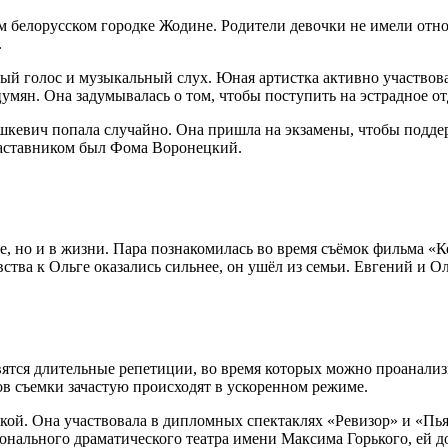
м белорусском городке Жодине. Родители девочки не имели отнош
.
й голос и музыкальный слух. Юная артистка активно участвова
ян. Она задумывалась о том, чтобы поступить на эстрадное отд
евич попала случайно. Она пришла на экзамены, чтобы поддержат
 наставником был Фома Воронецкий.
е, но и в жизни. Пара познакомилась во время съёмок фильма «
вства к Ольге оказались сильнее, он ушёл из семьи. Евгений и 
вятся длительные репетиции, во время которых можно проанализи
ков съемки зачастую происходят в ускоренном режиме.
кой. Она участвовала в дипломных спектаклях «Ревизор» и «Пья
онального драматического театра имени Максима Горького, ей до