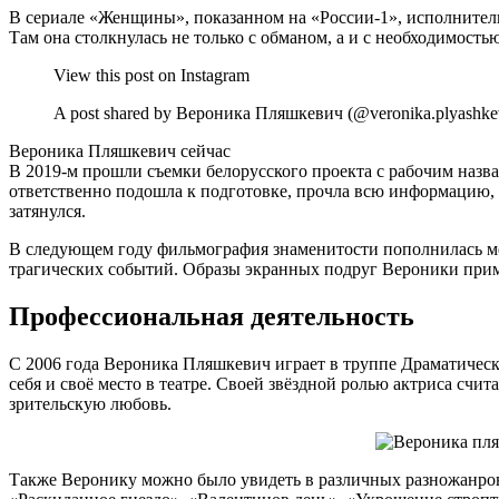
В сериале «Женщины», показанном на «России-1», исполнитель
Там она столкнулась не только с обманом, а и с необходимостью
View this post on Instagram
A post shared by Вероника Пляшкевич (@veronika.plyashke
Вероника Пляшкевич сейчас
В 2019-м прошли съемки белорусского проекта с рабочим наз
ответственно подошла к подготовке, прочла всю информацию, 
затянулся.
В следующем году фильмография знаменитости пополнилась мел
трагических событий. Образы экранных подруг Вероники при
Профессиональная деятельность
С 2006 года Вероника Пляшкевич играет в труппе Драматическо
себя и своё место в театре. Своей звёздной ролью актриса сч
зрительскую любовь.
Также Веронику можно было увидеть в различных разножанровы