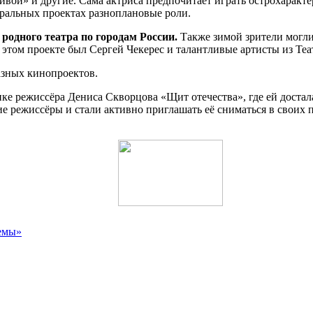
ивой» и другие. Сама актриса предпочитает играть острохаракт
тральных проектах разноплановые роли.
 родного театра по городам России.
Также зимой зрители могли
в этом проекте был Сергей Чекерес и талантливые артисты из Те
азных кинопроектов.
е режиссёра Дениса Скворцова «Щит отечества», где ей достала
ие режиссёры и стали активно приглашать её сниматься в свои
емы»