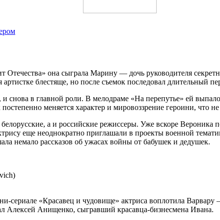
тером
т Отечества» она сыграла Марину — дочь руководителя секретно
я артистке блестяще, но после съемок последовал длительный пе
м, и снова в главной роли. В мелодраме «На перепутье» ей выпа
ак постепенно меняется характер и мировоззрение героини, что 
 белорусские, а и российские режиссеры. Уже вскоре Вероника 
трису еще неоднократно приглашали в проекты военной тематики
шала немало рассказов об ужасах войны от бабушек и дедушек.
vich)
ни-сериале «Красавец и чудовище» актриса воплотила Варвару 
ал Алексей Анищенко, сыгравший красавца-бизнесмена Ивана.