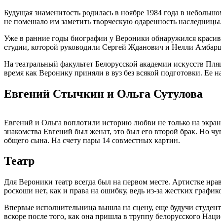
Будущая знаменитость родилась в ноябре 1984 года в небольшо
не помешало им заметить творческую одаренность наследницы
Уже в ранние годы биографии у Вероники обнаружился красивы
студии, которой руководили Сергей Жданович и Нелли Амбарцум
На театральный факультет Белорусской академии искусств Пляшк
время как Веронику приняли в вуз без всякой подготовки. Ее
Евгений Стычкин и Ольга Сутулова
Евгений и Ольга воплотили историю любви не только на экран
знакомства Евгений был женат, это был его второй брак. Но чу
общего сына. На счету пары 14 совместных картин.
Театр
Для Вероники театр всегда был на первом месте. Артистке нра
роскоши нет, как и права на ошибку, ведь из-за жестких графи
Впервые исполнительница вышла на сцену, еще будучи студент
вскоре после того, как она пришла в труппу белорусского Наци