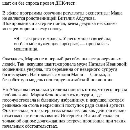
шаг: он без спроса провел ДНК-тест.
В эфире программы озвучили результаты экспертизы: Маша
не является родственницей Виталия Абдулова.
Шокированный актер не понял, зачем девушка несколько
месяцев морочила ему голову.
«Я — актриса и модель. У него много связей, да,
он был мне нужен для карьеры», — призналась
мошенница.
Оказалось, Мария не в первый раз обманывает доверчивых
людей. Так, девушка шантажировала мужа Натальи Ивановой:
мошенница уверяла, что беременна от неверного супруга
бизнесвумен. Настоящая фамилия Маши — Синько, и
безработную модель спонсирует китайский поклонник.
Но Абдулова несколько утешила новость о том, что его первая
любовь жива. Мария Фок появилась в студии, где
посочувствовала и бывшему избраннику, и девушке, которая
решилась на столь некрасивый поступок ради связей артиста.
Фок не знала, что актер разыскивал ее, так как действительно
отказалась от использования Интернета. Виталий сожалел
только об одном: долгожданная встреча произошла при таких
печальных обстоятельствах.