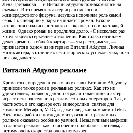
Лена Третьякова — и Виталий Абдулов познакомились на
съемках. В то время как актер играл смелого и
жизнерадостного физрука, девушка исполняла роль самой
себя. По сценарию у пары начинается роман. Вскоре
отношения начались не только на экране, но и в настоящей
жизни. Однако роман не продлился долго. «Я несколько раз
хотел завязать серьезные отношения. Как только начинаем
делать ремонт в общей квартире — мы расходимся», —
признается в одном из интервью Виталий Абдулов. Личная
жизнь актера, в отличие от его творческих успехов, увы, пока
не складывается.
Виталий Абдулов рекламе
Кроме того, определенную толику славы Виталию Абдулову
принесли также роли в рекламных роликах. Как это ни
удивительно, однако в данной отрасли талантливый актер
играет исключительно в рекламе сотовых операторов. Так, в
частности, в его карьере есть видеоролики, снятые для
компаний Мегафон, МТС, и даже шведской компании Tele2.
Актерская работа в последнем из указанных рекламных
роликов оказалась особенно удачной. Незадачливый мафиози
из данной рекламы как-то особенно полюбился зрителям, а
потому очень скоро стал очень популярен.