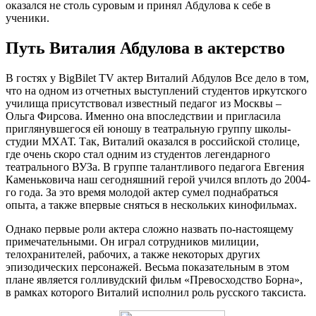
оказался не столь суровым и принял Абдулова к себе в
ученики.
Путь Виталия Абдулова в актерство
В гостях у BigBilet TV актер Виталий Абдулов Все дело в том,
что на одном из отчетных выступлений студентов иркутского
училища присутствовал известный педагог из Москвы –
Ольга Фирсова. Именно она впоследствии и пригласила
приглянувшегося ей юношу в театральную группу школы-
студии МХАТ. Так, Виталий оказался в российской столице,
где очень скоро стал одним из студентов легендарного
театрального ВУЗа. В группе талантливого педагога Евгения
Каменьковича наш сегодняшний герой учился вплоть до 2004-
го года. За это время молодой актер сумел поднабраться
опыта, а также впервые сняться в нескольких кинофильмах.
Однако первые роли актера сложно назвать по-настоящему
примечательными. Он играл сотрудников милиции,
телохранителей, рабочих, а также некоторых других
эпизодических персонажей. Весьма показательным в этом
плане является голливудский фильм «Превосходство Борна»,
в рамках которого Виталий исполнил роль русского таксиста.