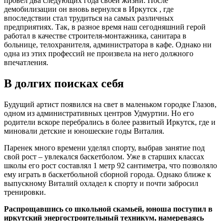
провел два следующих года своей жизни. После
демобилизации он вновь вернулся в Иркутск , где
впоследствии стал трудиться на самых различных
предприятиях. Так, в разное время наш сегодняшний герой
работал в качестве строителя-монтажника, санитара в
больнице, телохранителя, администратора в кафе. Однако ни
одна из этих профессий не произвела на него должного
впечатления.
В долгих поисках себя
Будущий артист появился на свет в маленьком городке Глазов,
одном из административных центров Удмуртии. Но его
родители вскоре перебрались в более развитый Иркутск, где и
миновали детские и юношеские годы Виталия.
Паренек много времени уделял спорту, выбрав занятие под
свой рост – увлекался баскетболом. Уже в старших классах
школы его рост составлял 1 метр 92 сантиметра, что позволяло
ему играть в баскетбольной сборной города. Однако ближе к
выпускному Виталий охладел к спорту и почти забросил
тренировки.
Распрощавшись со школьной скамьей, юноша поступил в
иркутский энергостроительный техникум, намереваясь