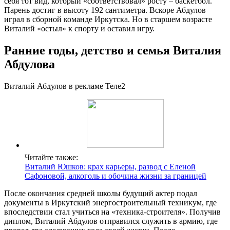
себя тот вид, который «соответствовал» росту – баскетбол.
Парень достиг в высоту 192 сантиметра. Вскоре Абдулов
играл в сборной команде Иркутска. Но в старшем возрасте
Виталий «остыл» к спорту и оставил игру.
Ранние годы, детство и семья Виталия
Абдулова
Виталий Абдулов в рекламе Теле2
Читайте также:
Виталий Юшков: крах карьеры, развод с Еленой
Сафоновой, алкоголь и обочина жизни за границей
После окончания средней школы будущий актер подал
документы в Иркутский энергостроительный техникум, где
впоследствии стал учиться на «техника-строителя». Получив
диплом, Виталий Абдулов отправился служить в армию, где