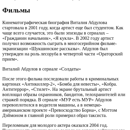
Фильмы
Кинематографическая биография Виталия Абдулова
стартовала в 2001 году, когда артист еще был студентом. Как
чаще всего случается, это были эпизоды в сериалах –
«Гражданин начальник», «Я кукла». В 2002 году артист
получил возможность сыграть в многосерийном фильме-
экранизации «Шукшинские рассказы». Абдулов был
утвержден на роль лесоруба в четвертой части «Ораторский
прием».
Виталий Абдулов в сериале «Солдаты»
После этого фильма последовали работы в криминальных
картинах «Антикиллер-2», «Бомба для невесты», «Кобра.
Антитеррор», «Стилет». На экране брутальный артист
воплощал образы охранников, бандитов, телохранителей или
стражей порядка. В сериале «МУР есть МУР» Абдулов
перевоплотился в водителя машины, а в немецко-
американском проекте «Превосходство Борна», с Мэттом
Дэймоном в главной роли примерил образ таксиста.
Переломным для молодого актера оказался 2004 год.