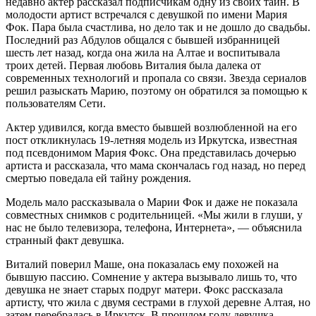
недавно актер рассказал подписчикам одну из своих тайн. В
молодости артист встречался с девушкой по имени Мария
Фок. Пара была счастлива, но дело так и не дошло до свадьбы.
Последний раз Абдулов общался с бывшей избранницей
шесть лет назад, когда она жила на Алтае и воспитывала
троих детей. Первая любовь Виталия была далека от
современных технологий и пропала со связи. Звезда сериалов
решил разыскать Марию, поэтому он обратился за помощью к
пользователям Сети.
Актер удивился, когда вместо бывшей возлюбленной на его
пост откликнулась 19-летняя модель из Иркутска, известная
под псевдонимом Мария Фокс. Она представилась дочерью
артиста и рассказала, что мама скончалась год назад, но перед
смертью поведала ей тайну рождения.
Модель мало рассказывала о Марии Фок и даже не показала
совместных снимков с родительницей. «Мы жили в глуши, у
нас не было телевизора, телефона, Интернета», — объяснила
странный факт девушка.
Виталий поверил Маше, она показалась ему похожей на
бывшую пассию. Сомнение у актера вызывало лишь то, что
девушка не знает старых подруг матери. Фокс рассказала
артисту, что жила с двумя сестрами в глухой деревне Алтая, но
затем перебралась в Иркутск. В прошлом году девушка