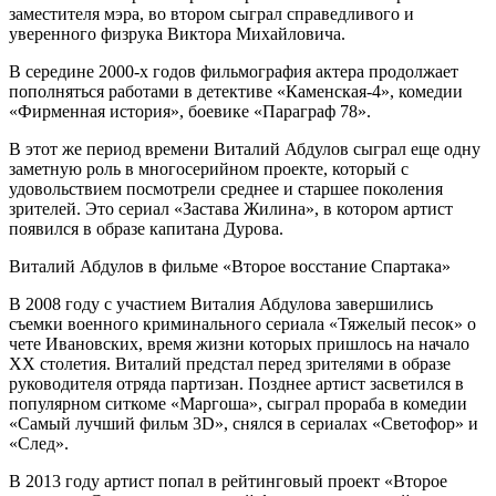
заместителя мэра, во втором сыграл справедливого и
уверенного физрука Виктора Михайловича.
В середине 2000-х годов фильмография актера продолжает
пополняться работами в детективе «Каменская-4», комедии
«Фирменная история», боевике «Параграф 78».
В этот же период времени Виталий Абдулов сыграл еще одну
заметную роль в многосерийном проекте, который с
удовольствием посмотрели среднее и старшее поколения
зрителей. Это сериал «Застава Жилина», в котором артист
появился в образе капитана Дурова.
Виталий Абдулов в фильме «Второе восстание Спартака»
В 2008 году с участием Виталия Абдулова завершились
съемки военного криминального сериала «Тяжелый песок» о
чете Ивановских, время жизни которых пришлось на начало
XX столетия. Виталий предстал перед зрителями в образе
руководителя отряда партизан. Позднее артист засветился в
популярном ситкоме «Маргоша», сыграл прораба в комедии
«Самый лучший фильм 3D», снялся в сериалах «Светофор» и
«След».
В 2013 году артист попал в рейтинговый проект «Второе