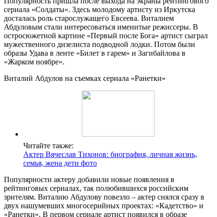
Популярность пришла после выхода на экраны рейтингового
сериала «Солдаты». Здесь молодому артисту из Иркутска
досталась роль старослужащего Евсеева. Виталием
Абдуловым стали интересоваться именитые режиссеры. В
остросюжетной картине «Первый после Бога» артист сыграл
мужественного дизелиста подводной лодки. Потом были
образы Удава в ленте «Билет в гарем» и Загибайлова в
«Жарком ноябре».
Виталий Абдулов на съемках сериала «Ранетки»
Читайте также:
Актер Вячеслав Тихонов: биография, личная жизнь,
семья, жена дети фото
Популярности актеру добавили новые появления в
рейтинговых сериалах, так полюбившихся российским
зрителям. Виталию Абдулову повезло – актер снялся сразу в
двух нашумевших многосерийных проектах: «Кадетство» и
«Ранетки». В первом сериале артист появился в образе