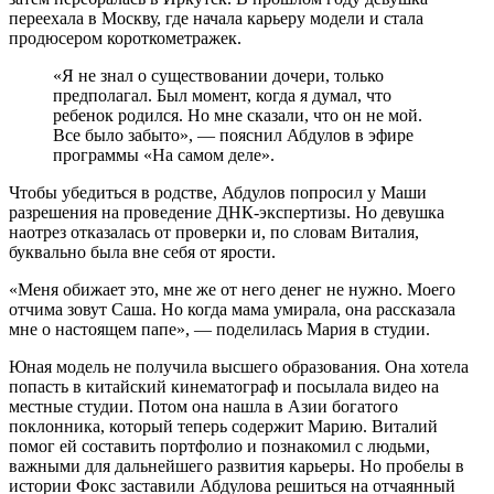
переехала в Москву, где начала карьеру модели и стала
продюсером короткометражек.
«Я не знал о существовании дочери, только
предполагал. Был момент, когда я думал, что
ребенок родился. Но мне сказали, что он не мой.
Все было забыто», — пояснил Абдулов в эфире
программы «На самом деле».
Чтобы убедиться в родстве, Абдулов попросил у Маши
разрешения на проведение ДНК-экспертизы. Но девушка
наотрез отказалась от проверки и, по словам Виталия,
буквально была вне себя от ярости.
«Меня обижает это, мне же от него денег не нужно. Моего
отчима зовут Саша. Но когда мама умирала, она рассказала
мне о настоящем папе», — поделилась Мария в студии.
Юная модель не получила высшего образования. Она хотела
попасть в китайский кинематограф и посылала видео на
местные студии. Потом она нашла в Азии богатого
поклонника, который теперь содержит Марию. Виталий
помог ей составить портфолио и познакомил с людьми,
важными для дальнейшего развития карьеры. Но пробелы в
истории Фокс заставили Абдулова решиться на отчаянный