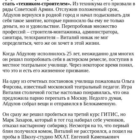
стать «техником-строителем».
Из техникума его призвали в
ряды Советской Армии. Отслужив положенный срок,
Абдулов вернулся в родной город и начал подыскивать для
себя такое занятие, которые приносило бы ему не только
деньги, но и удовольствие. Перепробовав множество
профессий – строителя-монтажника, администратора,
санитара, телохранителя – Виталий никак не мог
определиться, чего же он хочет в этой жизни.
Когда Абдулову исполнилось 25 лет, неожиданно для многих
он решил попробовать себя в актерском ремесле, поступив в
местное театральное училище. Через некоторое время понял,
что это и есть его жизненное призвание.
На одну из отчетных постановок училища пожаловала Ольга
Фирсова, известный московский театральный педагог. Игра
Виталия столичной гостье настолько понравилась, что она
предложила парню переехать в Москву. Недолго думая,
Абдулов собрал вещи и отправился в Белокаменную.
Он сразу же решил пробиться на третий курс ГИТИС, но
Марк Захаров, который в тот год набирал себе учеников,
отказал настырному сибиряку. Несмотря на то, что первый
блин получился комом, Виталий не расстроился, а пошел на
пробы в Школу-студию МХАТ. Евгений Каменькович