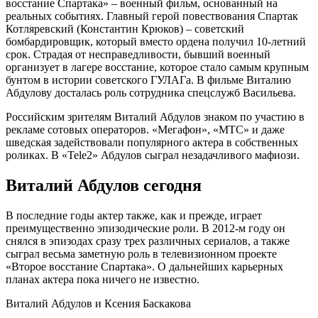
восстание Спартака» – военный фильм, основанный на
реальных событиях. Главный герой повествования Спартак
Котляревский (Константин Крюков) – советский
бомбардировщик, который вместо ордена получил 10-летний
срок. Страдая от несправедливости, бывший военный
организует в лагере восстание, которое стало самым крупным
бунтом в истории советского ГУЛАГа. В фильме Виталию
Абдулову досталась роль сотрудника спецслужб Васильева.
Российским зрителям Виталий Абдулов знаком по участию в
рекламе сотовых операторов. «Мегафон», «МТС» и даже
шведская задействовали популярного актера в собственных
роликах. В «Tele2» Абдулов сыграл незадачливого мафиози.
Виталий Абдулов сегодня
В последние годы актер также, как и прежде, играет
преимущественно эпизодические роли. В 2012-м году он
снялся в эпизодах сразу трех различных сериалов, а также
сыграл весьма заметную роль в телевизионном проекте
«Второе восстание Спартака». О дальнейших карьерных
планах актера пока ничего не известно.
Виталий Абдулов и Ксения Баскакова