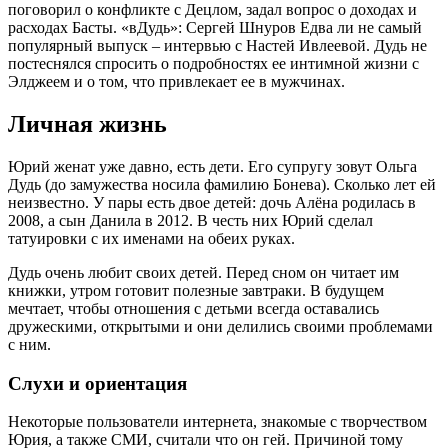
поговорил о конфликте с Децлом, задал вопрос о доходах и
расходах Басты. «вДудь»: Сергей Шнуров Едва ли не самый
популярный выпуск – интервью с Настей Ивлеевой. Дудь не
постеснялся спросить о подробностях ее интимной жизни с
Элджеем и о том, что привлекает ее в мужчинах.
Личная жизнь
Юрий женат уже давно, есть дети. Его супругу зовут Ольга
Дудь (до замужества носила фамилию Бонева). Сколько лет ей
неизвестно. У пары есть двое детей: дочь Алёна родилась в
2008, а сын Данила в 2012. В честь них Юрий сделал
татуировки с их именами на обеих руках.
Дудь очень любит своих детей. Перед сном он читает им
книжки, утром готовит полезные завтраки. В будущем
мечтает, чтобы отношения с детьми всегда оставались
дружескими, открытыми и они делились своими проблемами
с ним.
Слухи и ориентация
Некоторые пользователи интернета, знакомые с творчеством
Юрия, а также СМИ, считали что он гей. Причиной тому