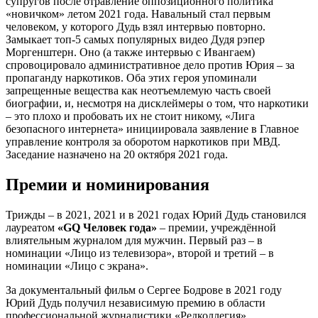
супругов после отравление оппозиционного политика
«новичком» летом 2021 года. Навальный стал первым
человеком, у которого Дудь взял интервью повторно.
Замыкает топ-5 самых популярных видео Дудя рэпер
Моргенштерн. Оно (а также интервью с Ивангаем)
спровоцировало административное дело против Юрия – за
пропаганду наркотиков. Оба этих героя упоминали
запрещенные вещества как неотъемлемую часть своей
биографии, и, несмотря на дисклеймеры о том, что наркотики
– это плохо и пробовать их не стоит никому, «Лига
безопасного интернета» инициировала заявление в Главное
управление контроля за оборотом наркотиков при МВД.
Заседание назначено на 20 октября 2021 года.
Премии и номинирования
Трижды – в 2021, 2021 и в 2021 годах Юрий Дудь становился
лауреатом
«GQ Человек года»
– премии, учреждённой
влиятельным журналом для мужчин. Первый раз – в
номинации «Лицо из телевизора», второй и третий – в
номинации «Лицо с экрана».
За документальный фильм о Сергее Бодрове в 2021 году
Юрий Дудь получил независимую премию в области
профессиональной журналистики «Редколлегия».