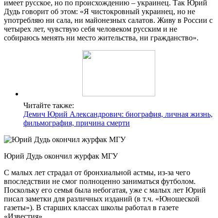
имеет русское, но по происхождению – украинец. Так Юрий
Дудь говорит об этом: «Я чистокровный украинец, но не
употребляю ни сала, ни майонезных салатов. Живу в России с
четырех лет, чувствую себя человеком русским и не
собираюсь менять ни место жительства, ни гражданство».
Читайте также:
Демич Юрий Александрович: биография, личная жизнь,
фильмография, причина смерти
Юрий Дудь окончил журфак МГУ
С малых лет страдал от бронхиальной астмы, из-за чего
впоследствии не смог полноценно заниматься футболом.
Поскольку его семья была небогатая, уже с малых лет Юрий
писал заметки для различных изданий (в т.ч. «Юношеской
газеты»). В старших классах школы работал в газете
«Известия».