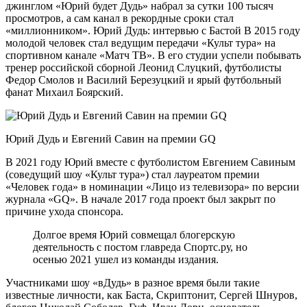
джинглом «Юрий будет Дудь» набрал за сутки 100 тысяч
просмотров, а сам канал в рекордные сроки стал
«миллионником». Юрий Дудь: интервью с Бастой В 2015 году
молодой человек стал ведущим передачи «Культ тура» на
спортивном канале «Матч ТВ». В его студии успели побывать
тренер российской сборной Леонид Слуцкий, футболисты
Федор Смолов и Василий Березуцкий и ярый футбольный
фанат Михаил Боярский.
Юрий Дудь и Евгений Савин на премии GQ
В 2021 году Юрий вместе с футболистом Евгением Савиным
(соведущий шоу «Культ тура») стал лауреатом премии
«Человек года» в номинации «Лицо из телевизора» по версии
журнала «GQ». В начале 2017 года проект был закрыт по
причине ухода спонсора.
Долгое время Юрий совмещал блогерскую
деятельность с постом главреда Спортс.ру, но
осенью 2021 ушел из команды издания.
Участниками шоу «вДудь» в разное время были такие
известные личности, как Баста, Скриптонит, Сергей Шнуров,