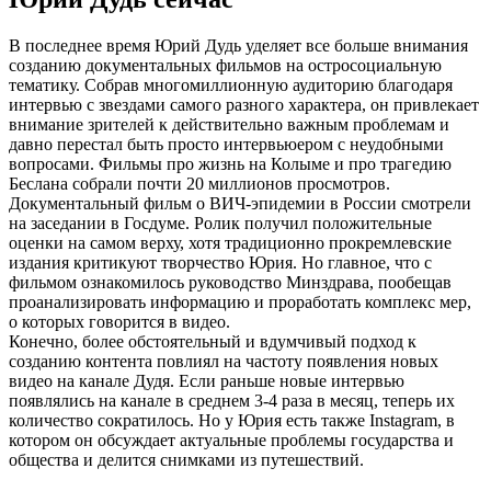
В последнее время Юрий Дудь уделяет все больше внимания
созданию документальных фильмов на остросоциальную
тематику. Собрав многомиллионную аудиторию благодаря
интервью с звездами самого разного характера, он привлекает
внимание зрителей к действительно важным проблемам и
давно перестал быть просто интервьюером с неудобными
вопросами. Фильмы про жизнь на Колыме и про трагедию
Беслана собрали почти 20 миллионов просмотров.
Документальный фильм о ВИЧ-эпидемии в России смотрели
на заседании в Госдуме. Ролик получил положительные
оценки на самом верху, хотя традиционно прокремлевские
издания критикуют творчество Юрия. Но главное, что с
фильмом ознакомилось руководство Минздрава, пообещав
проанализировать информацию и проработать комплекс мер,
о которых говорится в видео.
Конечно, более обстоятельный и вдумчивый подход к
созданию контента повлиял на частоту появления новых
видео на канале Дудя. Если раньше новые интервью
появлялись на канале в среднем 3-4 раза в месяц, теперь их
количество сократилось. Но у Юрия есть также Instagram, в
котором он обсуждает актуальные проблемы государства и
общества и делится снимками из путешествий.