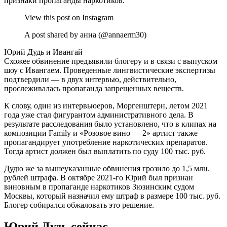
признаки пропаганды наркотиков.
View this post on Instagram
A post shared by анна (@annaerm30)
Юрий Дудь и Ивангай
Схожее обвинение предъявили блогеру и в связи с выпуском
шоу с Ивангаем. Проведенные лингвистические экспертизы
подтвердили — в двух интервью, действительно,
прослеживалась пропаганда запрещенных веществ.
К слову, один из интервьюеров, Моргенштерн, летом 2021
года уже стал фигурантом административного дела. В
результате расследования было установлено, что в клипах на
композиции Family и «Розовое вино — 2» артист также
пропагандирует употребление наркотических препаратов.
Тогда артист должен был выплатить по суду 100 тыс. руб.
Дудю же за вышеуказанные обвинения грозило до 1,5 млн.
рублей штрафа. В октябре 2021-го Юрий был признан
виновным в пропаганде наркотиков Зюзинским судом
Москвы, который назначил ему штраф в размере 100 тыс. руб.
Блогер собирался обжаловать это решение.
Юрий Дудь сейчас