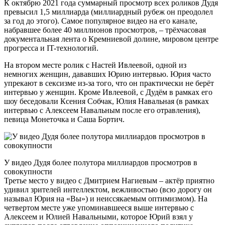
К октябрю 2021 года суммарный просмотр всех роликов Дудя
превысил 1,5 миллиарда (миллиардный рубеж он преодолел
за год до этого). Самое популярное видео на его канале,
набравшее более 40 миллионов просмотров, – трёхчасовая
документальная лента о Кремниевой долине, мировом центре
прогресса и IT-технологий.
На втором месте ролик с Настей Ивлеевой, одной из
немногих женщин, дававших Юрию интервью. Юрия часто
упрекают в сексизме из-за того, что он практически не берёт
интервью у женщин. Кроме Ивлеевой, с Дудём в рамках его
шоу беседовали Ксения Собчак, Юлия Навальная (в рамках
интервью с Алексеем Навальным после его отравления),
певица Монеточка и Саша Бортич.
У видео Дудя более полутора миллиардов просмотров в
совокупности
Третье место у видео с Дмитрием Нагиевым – актёр приятно
удивил зрителей интеллектом, вежливостью (всю дорогу он
называл Юрия на «Вы») и неиссякаемым оптимизмом). На
четвертом месте уже упоминавшееся выше интервью с
Алексеем и Юлией Навальными, которое Юрий взял у