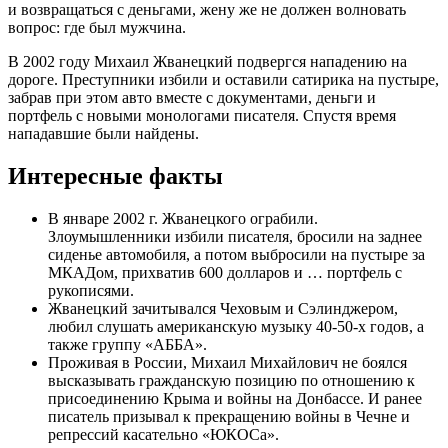
и возвращаться с деньгами, жену же не должен волновать
вопрос: где был мужчина.
В 2002 году Михаил Жванецкий подвергся нападению на
дороге. Преступники избили и оставили сатирика на пустыре,
забрав при этом авто вместе с документами, деньги и
портфель с новыми монологами писателя. Спустя время
нападавшие были найдены.
Интересные факты
В январе 2002 г. Жванецкого ограбили.
Злоумышленники избили писателя, бросили на заднее
сиденье автомобиля, а потом выбросили на пустыре за
МКАДом, прихватив 600 долларов и … портфель с
рукописями.
Жванецкий зачитывался Чеховым и Сэлинджером,
любил слушать американскую музыку 40-50-х годов, а
также группу «АББА».
Проживая в России, Михаил Михайлович не боялся
высказывать гражданскую позицию по отношению к
присоединению Крыма и войны на Донбассе. И ранее
писатель призывал к прекращению войны в Чечне и
репрессий касательно «ЮКОСа».