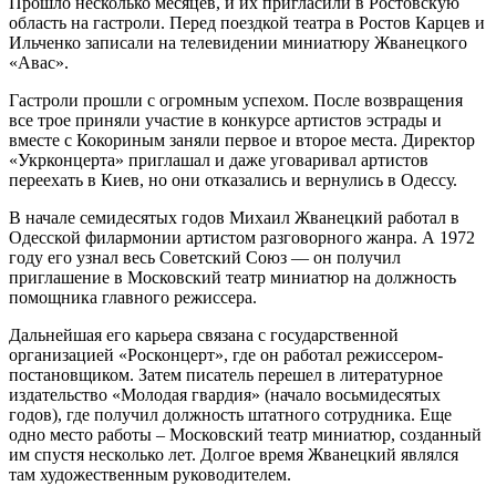
Прошло несколько месяцев, и их пригласили в Ростовскую
область на гастроли. Перед поездкой театра в Ростов Карцев и
Ильченко записали на телевидении миниатюру Жванецкого
«Авас».
Гастроли прошли с огромным успехом. После возвращения
все трое приняли участие в конкурсе артистов эстрады и
вместе с Кокориным заняли первое и второе места. Директор
«Укрконцерта» приглашал и даже уговаривал артистов
переехать в Киев, но они отказались и вернулись в Одессу.
В начале семидесятых годов Михаил Жванецкий работал в
Одесской филармонии артистом разговорного жанра. А 1972
году его узнал весь Советский Союз — он получил
приглашение в Московский театр миниатюр на должность
помощника главного режиссера.
Дальнейшая его карьера связана с государственной
организацией «Росконцерт», где он работал режиссером-
постановщиком. Затем писатель перешел в литературное
издательство «Молодая гвардия» (начало восьмидесятых
годов), где получил должность штатного сотрудника. Еще
одно место работы – Московский театр миниатюр, созданный
им спустя несколько лет. Долгое время Жванецкий являлся
там художественным руководителем.