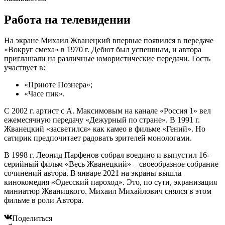
Работа на телевидении
На экране Михаил Жванецкий впервые появился в передаче
«Вокруг смеха» в 1970 г. Дебют был успешным, и автора
приглашали на различные юмористические передачи. Гость
участвует в:
«Приюте Познера»;
«Часе пик».
С 2002 г. артист с А. Максимовым на канале «Россия 1» вел
ежемесячную передачу «Дежурный по стране». В 1991 г.
Жванецкий «засветился» как камео в фильме «Гений». Но
сатирик предпочитает радовать зрителей монологами.
В 1998 г. Леонид Парфенов собрал воедино и выпустил 16-
серийный фильм «Весь Жванецкий» – своеобразное собрание
сочинений автора. В январе 2021 на экраны вышла
кинокомедия «Одесский пароход». Это, по сути, экранизация
миниатюр Жваницкого. Михаил Михайлович снялся в этом
фильме в роли Автора.
Поделиться