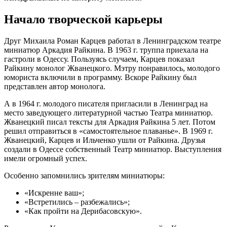
Начало творческой карьеры
Друг Михаила Роман Карцев работал в Ленинградском театре
миниатюр Аркадия Райкина. В 1963 г. труппа приехала на
гастроли в Одессу. Пользуясь случаем, Карцев показал
Райкину монолог Жванецкого. Мэтру понравилось, молодого
юмориста включили в программу. Вскоре Райкину был
представлен автор монолога.
А в 1964 г. молодого писателя пригласили в Ленинград на
место заведующего литературной частью Театра миниатюр.
Жванецкий писал тексты для Аркадия Райкина 5 лет. Потом
решил отправиться в «самостоятельное плаванье». В 1969 г.
Жванецкий, Карцев и Ильченко ушли от Райкина. Друзья
создали в Одессе собственный Театр миниатюр. Выступления
имели огромный успех.
Особенно запомнились зрителям миниатюры:
«Искренне ваш»;
«Встретились – разбежались»;
«Как пройти на Дерибасовскую».