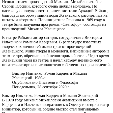
Исполнителем произведений Михаила Михайловича был
Сергей Юрский, которого очень любила молодежь. Но
настоящую популярность принес писателю Аркадий Райкин,
благодаря которому миниатюры Жванецкого разбирались на
цитаты и афоризмы. По инициативе Райкина в 1969 году в
театре была запущена программа «Светофор», состоящая из
произведений Михаила Жванецкого.
В театре Райкина автор-сатирик сотрудничал с Виктором
Ильченко и Романом Карцевым. В репертуаре известных
творческих личностей около трехсот произведений
Жванецкого. Миниатюры и монологи, написанные автором в
этом театре, обретали свой неповторимый стиль. Через время
Жванецкий ушел из театра и начал карьеру независимого
писателя-сатирика и исполнителя собственных произведений.
Виктор Ильченко, Роман Карцев и Михаил
Жванецкий. 1980-е.
Опубликовано Писатели и Философы
Понедельник, 28 сентября 2020 г.
Виктор Ильченко, Роман Карцев и Михаил Жванецкий
В 1970 году Михаил Михайлович Жванецкий вместе с
Карцевым и Ильченко возвратились в Одессу и создали театр
миниатюр, который на родине быстро стал популярным.