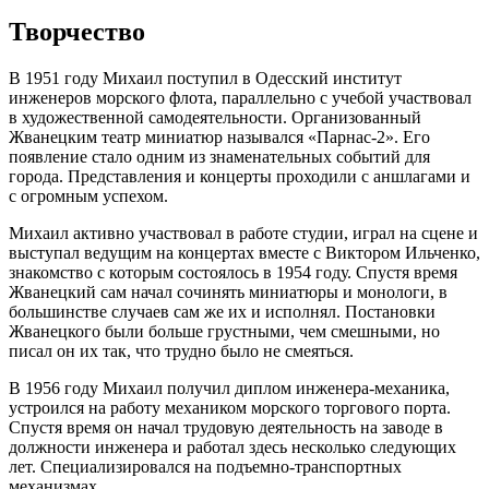
Творчество
В 1951 году Михаил поступил в Одесский институт
инженеров морского флота, параллельно с учебой участвовал
в художественной самодеятельности. Организованный
Жванецким театр миниатюр назывался «Парнас-2». Его
появление стало одним из знаменательных событий для
города. Представления и концерты проходили с аншлагами и
с огромным успехом.
Михаил активно участвовал в работе студии, играл на сцене и
выступал ведущим на концертах вместе с Виктором Ильченко,
знакомство с которым состоялось в 1954 году. Спустя время
Жванецкий сам начал сочинять миниатюры и монологи, в
большинстве случаев сам же их и исполнял. Постановки
Жванецкого были больше грустными, чем смешными, но
писал он их так, что трудно было не смеяться.
В 1956 году Михаил получил диплом инженера-механика,
устроился на работу механиком морского торгового порта.
Спустя время он начал трудовую деятельность на заводе в
должности инженера и работал здесь несколько следующих
лет. Специализировался на подъемно-транспортных
механизмах.