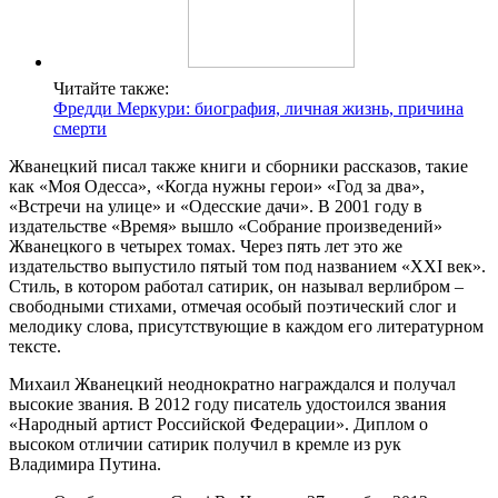
Читайте также:
Фредди Меркури: биография, личная жизнь, причина
смерти
Жванецкий писал также книги и сборники рассказов, такие
как «Моя Одесса», «Когда нужны герои» «Год за два»,
«Встречи на улице» и «Одесские дачи». В 2001 году в
издательстве «Время» вышло «Собрание произведений»
Жванецкого в четырех томах. Через пять лет это же
издательство выпустило пятый том под названием «XXI век».
Стиль, в котором работал сатирик, он называл верлибром –
свободными стихами, отмечая особый поэтический слог и
мелодику слова, присутствующие в каждом его литературном
тексте.
Михаил Жванецкий неоднократно награждался и получал
высокие звания. В 2012 году писатель удостоился звания
«Народный артист Российской Федерации». Диплом о
высоком отличии сатирик получил в кремле из рук
Владимира Путина.