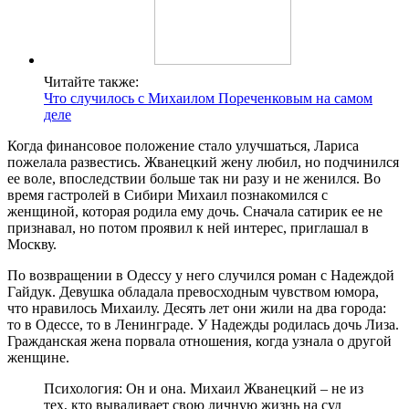
Читайте также:
Что случилось с Михаилом Пореченковым на самом
деле
Когда финансовое положение стало улучшаться, Лариса
пожелала развестись. Жванецкий жену любил, но подчинился
ее воле, впоследствии больше так ни разу и не женился. Во
время гастролей в Сибири Михаил познакомился с
женщиной, которая родила ему дочь. Сначала сатирик ее не
признавал, но потом проявил к ней интерес, приглашал в
Москву.
По возвращении в Одессу у него случился роман с Надеждой
Гайдук. Девушка обладала превосходным чувством юмора,
что нравилось Михаилу. Десять лет они жили на два города:
то в Одессе, то в Ленинграде. У Надежды родилась дочь Лиза.
Гражданская жена порвала отношения, когда узнала о другой
женщине.
Психология: Он и она. Михаил Жванецкий – не из
тех, кто вываливает свою личную жизнь на суд