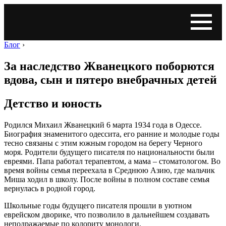
Блог
›
За наследство Жванецкого поборются
вдова, сын и пятеро внебрачных детей
Детство и юность
Родился Михаил Жванецкий 6 марта 1934 года в Одессе.
Биография знаменитого одессита, его ранние и молодые годы
тесно связаны с этим южным городом на берегу Черного
моря. Родители будущего писателя по национальности были
евреями. Папа работал терапевтом, а мама – стоматологом. Во
время войны семья переехала в Среднюю Азию, где мальчик
Миша ходил в школу. После войны в полном составе семья
вернулась в родной город.
Школьные годы будущего писателя прошли в уютном
еврейском дворике, что позволило в дальнейшем создавать
неподражаемые по колориту монологи.