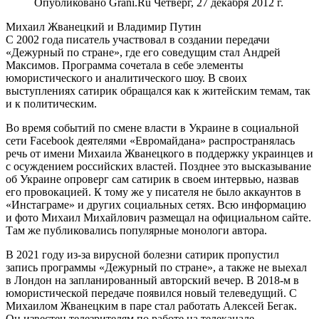
Опубликовано Grani.Ru Четверг, 27 декабря 2012 г.
Михаил Жванецкий и Владимир Путин
С 2002 года писатель участвовал в создании передачи
«Дежурный по стране», где его соведущим стал Андрей
Максимов. Программа сочетала в себе элементы
юмористического и аналитического шоу. В своих
выступлениях сатирик обращался как к житейским темам, так
и к политическим.
Во время событий по смене власти в Украине в социальной
сети Facebook деятелями «Евромайдана» распространялась
речь от имени Михаила Жванецкого в поддержку украинцев и
с осуждением российских властей. Позднее это высказывание
об Украине опроверг сам сатирик в своем интервью, назвав
его провокацией. К тому же у писателя не было аккаунтов в
«Инстаграме» и других социальных сетях. Всю информацию
и фото Михаил Михайлович размещал на официальном сайте.
Там же публиковались популярные монологи автора.
В 2021 году из-за вирусной болезни сатирик пропустил
запись программы «Дежурный по стране», а также не выехал
в Лондон на запланированный авторский вечер. В 2018-м в
юмористической передаче появился новый телеведущий. С
Михаилом Жванецким в паре стал работать Алексей Бегак.
Он известен телезрителям по работе на телеканале