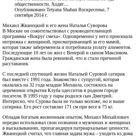
общественности. Ходят…
Опубликовано Tetyana Shaban Воскресенье, 7
сентября 2014 г.
Михаил Жванецкий и его жена Наталья Суворова
В Москве он сожительствовал с руководительницей
программы «Вокруг смеха». Одновременно у него произошла
интрижка с женщиной, присматривающей за его мамой,
которая также забеременела и потребовала уплату алиментов.
Последующие 10 лет он жил с Венерой и сыном Максимом.
Гражданская жена была ревнивой, что и стало причиной
расставания.
С последней спутницей жизни Натальей Суровой сатирик
был вместе с 1991 года. Знакомство с супругой, которая
оказалась на 32 года младше Михаила, состоялось на
церемонии открытия Клуба одесситов в родном городе
писателя. В 1995 году у пары родился сын Дмитрий.
Интересно, что Сурова была не только моложе, но и выше
сатирика. Его рост составлял 171 см при весе в 75 кг.
Обладая богатым жизненным опытом, Михаил Михайлович
нередко использовал свои познания о мужчинах и женщинах
в высказываниях, пропагандируя патриархальные ценности.
Жванецкий считал, что главная задача мужа – уходить из дома