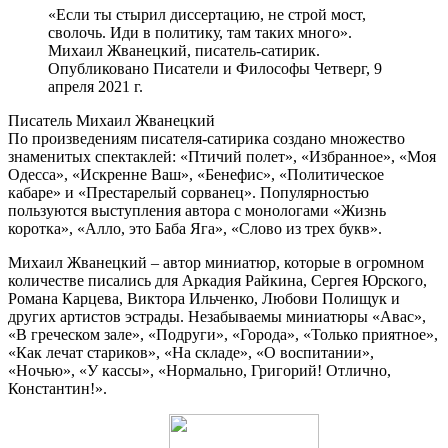
«Если ты стырил диссертацию, не строй мост,
сволочь. Иди в политику, там таких много».
Михаил Жванецкий, писатель-сатирик.
Опубликовано Писатели и Философы Четверг, 9
апреля 2021 г.
Писатель Михаил Жванецкий
По произведениям писателя-сатирика создано множество
знаменитых спектаклей: «Птичий полет», «Избранное», «Моя
Одесса», «Искренне Ваш», «Бенефис», «Политическое
кабаре» и «Престарелый сорванец». Популярностью
пользуются выступления автора с монологами «Жизнь
коротка», «Алло, это Баба Яга», «Слово из трех букв».
Михаил Жванецкий – автор миниатюр, которые в огромном
количестве писались для Аркадия Райкина, Сергея Юрского,
Романа Карцева, Виктора Ильченко, Любови Полищук и
других артистов эстрады. Незабываемы миниатюры «Авас»,
«В греческом зале», «Подруги», «Города», «Только приятное»,
«Как лечат стариков», «На складе», «О воспитании»,
«Ночью», «У кассы», «Нормально, Григорий! Отлично,
Константин!».