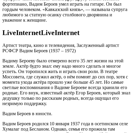
фортепиано, Вадим Бероев умел играть на гитаре. Он был
гордым человеком. «Кавказский князь», — называла супруга
любимого за статную осанку столбового дворянина и
уважение к женщине.
LiveInternetLiveInternet
Артист театра, кино и телевидения, Заслуженный артист
РСФСР Вадим Бероев (1937 – 1972)
Вадиму Бероеву было отмерено всего 35 лет жизни на этой
земле. Актёр будто знал: ему надо много сделать и многое
успеть. Он торопился жить и играть свои роли. В театре
Моссовета, где служил актёр, о нём помнят до сих пор, хотя с
момента ухода актёра прошло уже больше 45 лет. Но самые
светлые воспоминания о Вадиме Бероеве всегда хранили его
родные. Его внук, известный актёр Егор Бероев, который знал
дедушку только по рассказам родных, всегда ощущал его
незримую поддержку.
Вадим Бероев в юности.
Вадим Бероев родился 10 января 1937 года в осетинском селе
Хумалаг под Бесланом. Однако, семья его прожила там