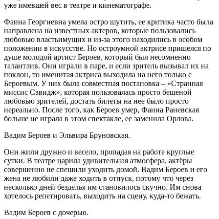
уже имевшей вес в театре и кинематографе.
Фаина Георгиевна умела остро шутить, ее критика часто была
направлена на известных актеров, которые пользовались
любовью властьимущих и из-за этого находились в особом
положении в искусстве. Но остроумной актрисе пришелся по
душе молодой артист Бероев, который был несомненно
талантлив. Они играли в паре, и если зритель вызывал их на
поклон, то именитая актриса выходила на него только с
Бероевым. У них была совместная постановка – «Странная
миссис Сэвидж», которая пользовалась просто бешеной
любовью зрителей, достать билеты на нее было просто
нереально. После того, как Бероев умер, Фаина Раневская
больше не играла в этом спектакле, ее заменила Орлова.
Вадим Бероев и Эльвира Бруновская.
Они жили дружно и весело, пропадая на работе круглые
сутки. В театре царила удивительная атмосфера, актёры
совершенно не спешили уходить домой. Вадим Бероев и его
жена не любили даже ходить в отпуск, потому что через
несколько дней безделья им становилось скучно. Им снова
хотелось репетировать, выходить на сцену, куда-то бежать.
Вадим Бероев с дочерью.