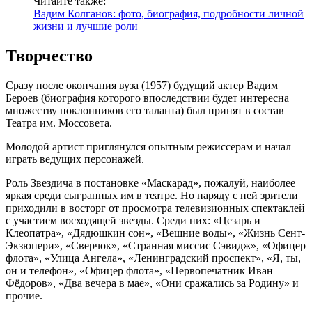
Читайте также:
Вадим Колганов: фото, биография, подробности личной
жизни и лучшие роли
Творчество
Сразу после окончания вуза (1957) будущий актер Вадим
Бероев (биография которого впоследствии будет интересна
множеству поклонников его таланта) был принят в состав
Театра им. Моссовета.
Молодой артист приглянулся опытным режиссерам и начал
играть ведущих персонажей.
Роль Звездича в постановке «Маскарад», пожалуй, наиболее
яркая среди сыгранных им в театре. Но наряду с ней зрители
приходили в восторг от просмотра телевизионных спектаклей
с участием восходящей звезды. Среди них: «Цезарь и
Клеопатра», «Дядюшкин сон», «Вешние воды», «Жизнь Сент-
Экзюпери», «Сверчок», «Странная миссис Сэвидж», «Офицер
флота», «Улица Ангела», «Ленинградский проспект», «Я, ты,
он и телефон», «Офицер флота», «Первопечатник Иван
Фёдоров», «Два вечера в мае», «Они сражались за Родину» и
прочие.