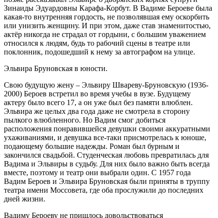
Зинаиды Эдуардовны Карафа-Корбут. В Вадиме Бероеве была
какая-то внутренняя гордость, не позволявшая ему оскорбить
или унизить женщину. И при этом, даже став знаменитостью,
актёр никогда не страдал от гордыни, с большим уважением
относился к людям, будь то рабочий сцены в театре или
поклонник, подошедший к нему за автографом на улице.
Эльвира Бруновская в юности.
Свою будущую жену – Эльвиру Швареву-Бруновскую (1936-
2000) Бероев встретил во время учебы в вузе. Будущему
актеру было всего 17, а он уже был без памяти влюблен.
Эльвира же целых два года даже не смотрела в сторону
пылкого влюбленного. Но Вадим смог добиться
расположения понравившейся девушки своими аккуратными
ухаживаниями, и девушка все-таки присмотрелась к юноше,
подающему большие надежды. Роман был бурным и
закончился свадьбой. Студенческая любовь превратилась для
Вадима и Эльвиры в судьбу. Для них было важно быть всегда
вместе, поэтому и театр они выбрали один. С 1957 года
Вадим Бероев и Эльвира Бруновская были приняты в труппу
театра имени Моссовета, где оба прослужили до последних
дней жизни.
Вадиму Бероеву не пришлось довольствоваться