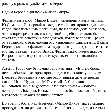
роковую роль в судьбе самого Бероева.
Вадим Бероев в фильме «Майор Вихрь»
Фильм назывался «Майор Вихрь», сценарий к нему написал
Ю.Семенов. На первый взгляд все события, происходившие в
кадре, казались вымышленными, но на самом деле оказалось,
что история реальная, и в годы войны действительно была
такая группа советских разведчиков, которые спасли Краков
от варварского разрушения отступающими фашистами. Вадим
Бероев сыграл в фильме командира разведчиков, и после этого
его так и звали – майор Вихрь. Фильм был отмечен призом
Всероссийского фестиваля искусств, его очень полюбил
зритель.
Затем в 1969 году была еще одна картина – «В огне брода
нет», события в которой происходят в гражданскую войну.
Вместе с Бероевым в картине были заняты другие звезды
кино – Инна Чурикова, М.Глузский, А.Солоницин,
М.Кононов. Фильм удостоен главного приза – «Золотой
леопард» в Локарно. К сожалению, это был последний фильм,
в котором снимался великий артист.
Во время работы над фильмом «Майор Вихрь» актёр сильно
простудился, но решил, что болезнь быстро пойдёт, и не стал