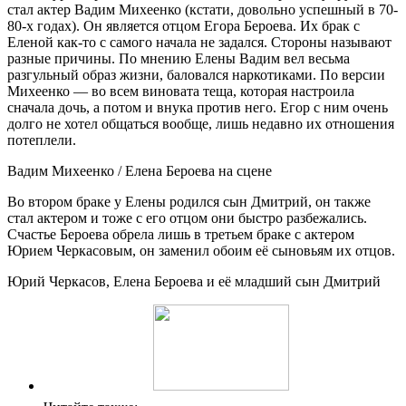
стал актер Вадим Михеенко (кстати, довольно успешный в 70-
80-х годах). Он является отцом Егора Бероева. Их брак с
Еленой как-то с самого начала не задался. Стороны называют
разные причины. По мнению Елены Вадим вел весьма
разгульный образ жизни, баловался наркотиками. По версии
Михеенко — во всем виновата теща, которая настроила
сначала дочь, а потом и внука против него. Егор с ним очень
долго не хотел общаться вообще, лишь недавно их отношения
потеплели.
Вадим Михеенко / Елена Бероева на сцене
Во втором браке у Елены родился сын Дмитрий, он также
стал актером и тоже с его отцом они быстро разбежались.
Счастье Бероева обрела лишь в третьем браке с актером
Юрием Черкасовым, он заменил обоим её сыновьям их отцов.
Юрий Черкасов, Елена Бероева и её младший сын Дмитрий