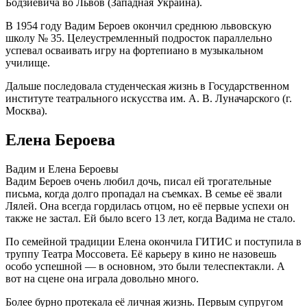
Бодзиевича во Львов (Западная Украина).
В 1954 году Вадим Бероев окончил среднюю львовскую
школу № 35. Целеустремленный подросток параллельно
успевал осваивать игру на фортепиано в музыкальном
училище.
Дальше последовала студенческая жизнь в Государственном
институте театрального искусства им. А. В. Луначарского (г.
Москва).
Елена Бероева
Вадим и Елена Бероевы
Вадим Бероев очень любил дочь, писал ей трогательные
письма, когда долго пропадал на съемках. В семье её звали
Лялей. Она всегда гордилась отцом, но её первые успехи он
также не застал. Ей было всего 13 лет, когда Вадима не стало.
По семейной традиции Елена окончила ГИТИС и поступила в
труппу Театра Моссовета. Её карьеру в кино не назовешь
особо успешной — в основном, это были телеспектакли. А
вот на сцене она играла довольно много.
Более бурно протекала её личная жизнь. Первым супругом