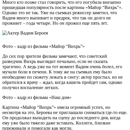
Много кто позже стал говорить, что его погубила внезапно
пришедшая популярность после картины «Майор “Вихрь”».
Однако это не так. Уже на съемках режиссер заметил, что
Вадим много выпивает и предрек, что так он долго не
проживет – года четыре. Но он прожил еще пять лет.
Фото – кадр из фильма «Майор “Вихрь”»
До сих пор зрители фильма замечают, что советский
разведчик Вихрь выглядит печально, если не сказать
трагично. А ведь уже на тот момент Вадим очень болел, его
мучали боли в печени. К тому же на съемках ему было
необходимо по сюжету лежать в снегу: актер простыл, но не
обратился к врачу – ждал, когда кашель пройдет сам, однако
получил воспаление легких.
Фото – кадр из фильма «Наш дом»
Картина «Майор “Вихрь”» имела огромный успех, но
несмотря на это, Бероева не приглашали сниматься где-то еще.
Он продолжал выходить на сцену до последнего дня, когда
ему уже было тяжело даже вставать. Коллеги, близкие
переживали и помогали как могли.