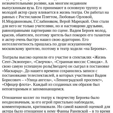
незначительными ролями, как многим недавним
выпускникам вуза. Его принимают в основную труппу и
молодой актер сразу вливается в жизнь театра. Он работал на
равных с Ростиславом Пляттом, Любовью Орловой,
Н.Мордвиновым, Г.Слабиняком, Верой Марецкой. Они стали
для него не только учителями, но и настоящими друзьями,
равноправными партнерами по сцене. Вадим Бероев молод,
красив, обаятелен, поэтому зритель был покорен его талантом
и актер очень быстро нашел свою аудиторию. Его
интеллигентность пришлась по душе искушенному
московскому зрителю, поэтому в театр ходили «на Бероева».
Театралы высоко оценили его участие в спектаклях «Жизнь
Сент-Экзюпери», «Сверчок», «Странная миссис Сэвидж». А
свою самую успешную роль(Звездич) он сыграл в постановке
«Маскарад». До нашего времени сохранились записи с
постановками телеспектаклей, в которых участвовал Вадим
Борисович – «Улица ангела», «Ленинградский проспект»,
«Офицер флота». Каждый из созданных им образов был
неповторимым и запоминающимся.
Отношение коллег по театру к творчеству Бероева было
неоднозначным, за его игрой пристально наблюдали,
комментировали, критиковали. Но самой важной оценкой для
актера было отношение к нему Фаины Раневской – в то время