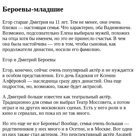
Бероевы-младшие
Егор старше Дмитрия на 11 лет. Тем не менее, они очень
близки — настоящая семья. Что характерно, оба Вадимовичи.
Возможно, подсознательно Елена выбирала мужей, похожих
на отца хотя бы именем, но это не принесло счастья. В чем
она была настойчива — это в том, чтобы сыновья, как
продолжатели династии, носили его фамилию.
Егор и Дмитрий Бероевы
Егор, конечно, сейчас очень популярный актёр и не нуждается
в особом представлении. Его дочь Евдокия от Ксении
Алфёровой — наследница сразу двух династий. Она еще
подросток, но, возможно, также будет актрисой.
А Дмитрий больше известен как театральный актёр.
Традиционно для семьи он выбрал Театр Моссовета, а потом
играл и на других московских сценах. Есть у него роли и в
кино и сериалах, но пока их не так много.
Но это еще не все Бероевы! Вообще, семья очень большая —
родственников у них много и в Осетии, и в Москве. Вот один
из них также стал актером. Это перспективный актёр Андрей