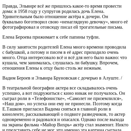
Правда, Эльвире всё же пришлось какое-то время провести
дома: в 1958 году у супругов родилась дочь Елена.
Удивительным было отношение актёра к дочери. Он
буквально боготворил свою «ненаглядную девочку», много её
фотографировал и отовсюду писал ей трогательные письма.
Елена Бероева прижимает к себе папины туфли.
В силу занятости родителей Елена много времени проводила
с бабушкой, а потому и писем в её адрес приходило очень
много. Отца интересовало всё и всё для него было важно: что
кушала, чем занималась, слушалась ли бабушку. Впрочем,
отношения Елены к отцу было столь же нежным.
Вадим Бероев и Эльвира Бруновская с дочерью в Алуште. /
В театральной биографии актера все складывалось очень
успешно, а вот подружиться с кино никак не получалось. Он
сыграл роли в «Телефонистке», «Самолет не приземлился»,
«Наш дом», но успеха они ему не принесли. Поэтому когда
Е.Ташков пригласил Вадима сняться в главной роли в
киноленте, рассказывающей о подвиге разведчиков, то актер
одновременно и радовался и опасался. Однако после выхода
на экраны фильма «Майор Вихрь» актёр стал знаменит. Никто
и представить себе не мог, что именно эта картина сыграла