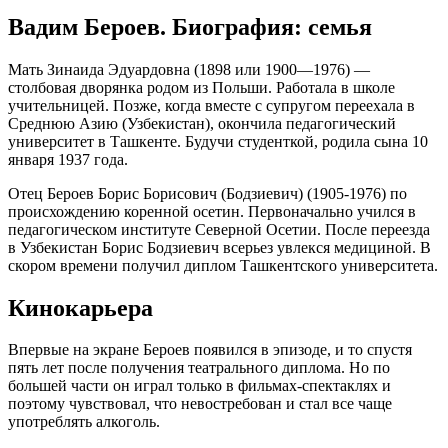
Вадим Бероев. Биография: семья
Мать Зинаида Эдуардовна (1898 или 1900—1976) —
столбовая дворянка родом из Польши. Работала в школе
учительницей. Позже, когда вместе с супругом переехала в
Среднюю Азию (Узбекистан), окончила педагогический
университет в Ташкенте. Будучи студенткой, родила сына 10
января 1937 года.
Отец Бероев Борис Борисович (Бодзиевич) (1905-1976) по
происхождению коренной осетин. Первоначально учился в
педагогическом институте Северной Осетии. После переезда
в Узбекистан Борис Бодзиевич всерьез увлекся медициной. В
скором времени получил диплом Ташкентского университета.
Кинокарьера
Впервые на экране Бероев появился в эпизоде, и то спустя
пять лет после получения театрального диплома. Но по
большей части он играл только в фильмах-спектаклях и
поэтому чувствовал, что невостребован и стал все чаще
употреблять алкоголь.