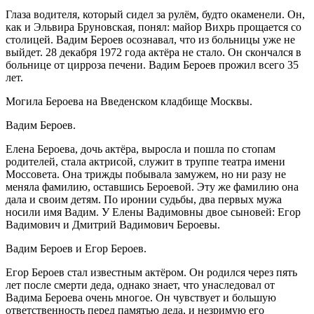
Глаза водителя, который сидел за рулём, будто окаменели. Он,
как и Эльвира Бруновская, понял: майор Вихрь прощается со
столицей. Вадим Бероев осознавал, что из больницы уже не
выйдет. 28 декабря 1972 года актёра не стало. Он скончался в
больнице от цирроза печени. Вадим Бероев прожил всего 35
лет.
Могила Бероева на Введенском кладбище Москвы.
Вадим Бероев.
Елена Бероева, дочь актёра, выросла и пошла по стопам
родителей, стала актрисой, служит в труппе театра имени
Моссовета. Она трижды побывала замужем, но ни разу не
меняла фамилию, оставшись Бероевой. Эту же фамилию она
дала и своим детям. По иронии судьбы, два первых мужа
носили имя Вадим. У Елены Вадимовны двое сыновей: Егор
Вадимович и Дмитрий Вадимович Бероевы.
Вадим Бероев и Егор Бероев.
Егор Бероев стал известным актёром. Он родился через пять
лет после смерти деда, однако знает, что унаследовал от
Вадима Бероева очень многое. Он чувствует и большую
ответственность перед памятью деда, и незримую его