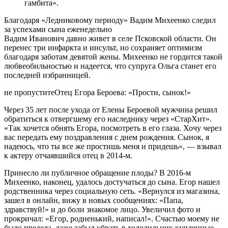
гамбита».
Благодаря «Ледниковому периоду» Вадим Михеенко следил
за успехами сына еженедельно
Вадим Иванович давно живет в селе Псковской области. Он
перенес три инфаркта и инсульт, но сохраняет оптимизм
благодаря заботам девятой жены. Михеенко не гордится такой
любвеобильностью и надеется, что супруга Ольга станет его
последней избранницей.
не пропуститеОтец Егора Бероева: «Прости, сынок!»
Через 35 лет после ухода от Елены Бероевой мужчина решил
обратиться к отвергшему его наследнику через «СтарХит».
«Так хочется обнять Егора, посмотреть в его глаза. Хочу через
вас передать ему поздравления с днем рождения. Сынок, я
надеюсь, что ты все же простишь меня и придешь», — взывал
к актеру отчаявшийся отец в 2014-м.
Принесло ли публичное обращение плоды? В 2016-м
Михеенко, наконец, удалось достучаться до сына. Егор нашел
родственника через социальную сеть. «Вернулся из магазина,
зашел в онлайн, вижу в новых сообщениях: «Папа,
здравствуй!» и до боли знакомое лицо. Увеличил фото и
прокричал: «Егор, родненький, написал!». Счастью моему не
было предела, даже забыл убрать в холодильник купленные