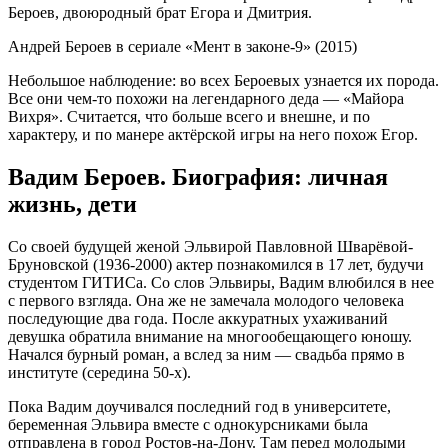
Бероев, двоюродный брат Егора и Дмитрия.
Андрей Бероев в сериале «Мент в законе-9» (2015)
Небольшое наблюдение: во всех Бероевых узнается их порода.
Все они чем-то похожи на легендарного деда — «Майора
Вихря». Считается, что больше всего и внешне, и по
характеру, и по манере актёрской игры на него похож Егор.
Вадим Бероев. Биография: личная
жизнь, дети
Со своей будущей женой Эльвирой Павловной Шварёвой-
Бруновской (1936-2000) актер познакомился в 17 лет, будучи
студентом ГИТИСа. Со слов Эльвиры, Вадим влюбился в нее
с первого взгляда. Она же не замечала молодого человека
последующие два года. После аккуратных ухаживаний
девушка обратила внимание на многообещающего юношу.
Начался бурный роман, а вслед за ним — свадьба прямо в
институте (середина 50-х).
Пока Вадим доучивался последний год в университете,
беременная Эльвира вместе с однокурсниками была
отправлена в город Ростов-на-Дону. Там перед молодыми