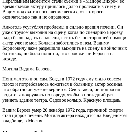
Переломным моментом стали съемки в «Майоре Вихре»: во
время съемок актеру пришлось долго пролежать в снегу, и
Вадим подхватил воспаление легких, от которого
окончательно так и не оправился.
Алкоголь усугублял проблемы и сильно вредил печени. Он
уже с трудом выходил на сцену, когда по сценарию Бероеву
надо было падать на колени, встать без посторонней помощи
актер уже не мог. Коллеги заботились о нем, Вадиму
Борисовичу даже разрешили выходить на сцену в войлочных
ботинках, но было понятно, что срок жизни Бероева на
исходе.
Могила Вадима Бероева
Понимал это и он сам. Когда в 1972 году ему стало совсем
плохо и потребовалось ложиться в больницу, актер осознал,
что обратно он уже не вернется. Сев в такси, он попросил
водителя покружить по городу, чтобы в последний раз
увидеть здание театра, Садовое кольцо, Красную площадь.
Вадим Бероев умер 28 декабря 1972 года, причиной смерти
стал цирроз печени. Могила актера находится на Введенском
кладбище, в Москве.