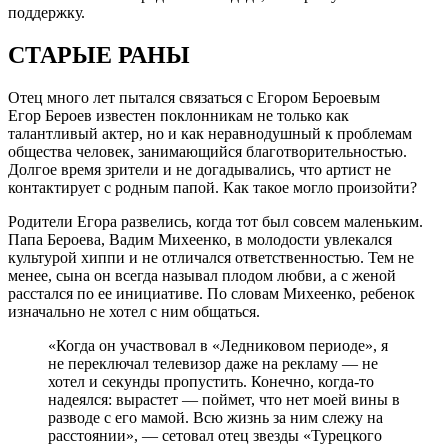
поддержку.
СТАРЫЕ РАНЫ
Отец много лет пытался связаться с Егором Бероевым
Егор Бероев известен поклонникам не только как
талантливый актер, но и как неравнодушный к проблемам
общества человек, занимающийся благотворительностью.
Долгое время зрители и не догадывались, что артист не
контактирует с родным папой. Как такое могло произойти?
Родители Егора развелись, когда тот был совсем маленьким.
Папа Бероева, Вадим Михеенко, в молодости увлекался
культурой хиппи и не отличался ответственностью. Тем не
менее, сына он всегда называл плодом любви, а с женой
расстался по ее инициативе. По словам Михеенко, ребенок
изначально не хотел с ним общаться.
«Когда он участвовал в «Ледниковом периоде», я
не переключал телевизор даже на рекламу — не
хотел и секунды пропустить. Конечно, когда-то
надеялся: вырастет — поймет, что нет моей вины в
разводе с его мамой. Всю жизнь за ним слежу на
расстоянии», — сетовал отец звезды «Турецкого