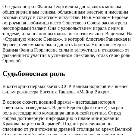
От едких острот Фаины Георгиевны доставалось многим
общепризнанным гениям, обласканным властью и имевшим
особый статус в советском искусстве. Но в молодом Бероеве
остроумная любимица всего Советского Союза рассмотрела
неоспоримый талант. Она с удовольствием играла с ним в
тандеме, и на поклон выходила исключительно с Вадимом. На
«Странную миссис Сэвидж», в которой блистали Раневская и
Бероев, невозможно было достать билеты. Но после смерти
Вадима Фаина Георгиевна сильно загрустила и отказалась от
дальнейшего участия в успешном спектакле, отдав свою роль
Орловой.
Судьбоносная роль
В категорию первых звезд СССР Вадима Борисовича вознес
фильм режиссера Евгения Ташкова «Майор Вихрь».
В основе сюжета военной драмы – настоящая история
советских разведчиков. Вадим Бероев (фото ниже) сыграл
роль легендарного командира шпионской группы. Отряд
собрал достоверную информацию о плане минирования
Кракова нацистской армией. Подвиг разведчиков по
спасению от уничтожения древней столицы во время Великой
Отечественной войны показан в ленте очень реалистично.