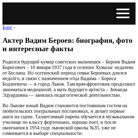
Блог
›
Актер Вадим Бероев: биография, фото
и интересные факты
Родился будущий кумир советских мальчишек ‒ Бероев Вадим
Борисович ‒ 10 января 1937 года в селении Хумалаг недалеко
от Беслана. Но осетинский период семьи Бероевых длился
недолго, в связи с назначением отца Вадима ‒ Бориса
Бодзиевича — в город Львов. Там врач-фронтовик продолжил
заниматься медициной, а мать будущего артиста ‒ Зинаида
Эдуардовна — занялась педагогической деятельностью.
Во Львове юный Вадим становится постоянным гостем на
любительских театральных постановках, и делает первые
шаги на сцене. Талантливый парень обучается в музыкальном
училище по классу фортепиано, хорошо поет, и после
окончания в 1954 году львовской школы №35, уже не
сомневается в выборе специальности.