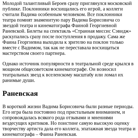
Молодой талантливый Бероев сразу приглянулся московской
публике. Поклонники восхищались его игрой, а коллеги
считали Вадима особенным человеком. Все поклонники
театра помнят знаменитую пару Вадима Борисовича со
звездой театра и кинематографа Фаиной Георгиевной
Раневской. Билеты на спектакль «Странная миссис Сэвидж»
раскупались сразу после поступления в продажу. Сама же
Фаина Георгиевна выходила к зрителю на поклон только
вместе с Вадимом, так как не переставала восхищаться
мастерством своего партнера.
Однако источник популярности в театральной среде крылся в
мощном общесоветском кинематографе. Он возносил
театральных звезд к вселенскому масштабу или ломал их
ранимые души.
Раневская
В короткой жизни Вадима Борисовича были разные периоды.
Его игра была постоянно под пристальным вниманием, и
сопровождалась всякого рода отзывами и мнениями
вездесущих критиков. Но поистине самую высокую оценку
творчеству артиста дала его коллега, эпатажная звезда театра и
кинематографа ‒ Фаина Раневская.