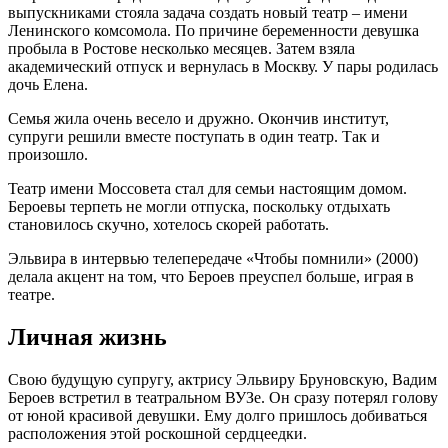
выпускниками стояла задача создать новый театр – имени
Ленинского комсомола. По причине беременности девушка
пробыла в Ростове несколько месяцев. Затем взяла
академический отпуск и вернулась в Москву. У пары родилась
дочь Елена.
Семья жила очень весело и дружно. Окончив институт,
супруги решили вместе поступать в один театр. Так и
произошло.
Театр имени Моссовета стал для семьи настоящим домом.
Бероевы терпеть не могли отпуска, поскольку отдыхать
становилось скучно, хотелось скорей работать.
Эльвира в интервью телепередаче «Чтобы помнили» (2000)
делала акцент на том, что Бероев преуспел больше, играя в
театре.
Личная жизнь
Свою будущую супругу, актрису Эльвиру Бруновскую, Вадим
Бероев встретил в театральном ВУЗе. Он сразу потерял голову
от юной красивой девушки. Ему долго пришлось добиваться
расположения этой роскошной сердцеедки.