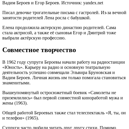
Вадим Бероев и Егор Бероев. Источник: yandex.net
Писал девочке трогательные письма с гастролей. Из-за вечной
занятости родителей Лена росла с бабушкой.
Елена продолжила актерскую династию родителей. Сама
стала актрисой, а также её сыновья Егор и Дмитрий тоже
выбрали актёрскую профессию.
Совместное творчество
В 1962 году супруги Бероевы начали работу на радиостанции
«Юность». Карьеру на радио и основную театральную
деятельность успешно совмещали Эльвира Бруновская и
Вадим Бероев. Личная жизнь им только помогала становиться
знаменитыми.
Вышеупомянутый остросюжетный боевик «Самолеты не
приземлились» был первой совместной киноработой мужа и
жены (1963).
Общей работой Бероевых также стал телеспектакль «Я, ты, он
и телефон» (1965).
Супруги часто любили читать друг другу стихи. Помимо