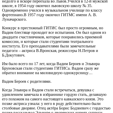
недолго и вскоре переехала во Львов.Учился в 12-й мужской
школе, в 1954 году окончил львовскую школу № 35.
Одновременно учился в музыкальном училище по классу
фортепиано.В 1957 году окончил ГИТМС имени А. В.
Луначарского.
Конкурс в престижный ГИТИС был просто огромным, но
Вадим блестяще проходит все испытания. Он был одним из
двадцати счастливчиков, которые понравились приемной
комиссии, и которые стали студентами театрального
института. Его преподавателями были замечательные
педагоги – актриса В.Вронская, режиссеры Н.Петров и
Б.Докутович.
Им было всего по 17 лет, когда Вадим Бероев и Эльвира
Бруновская стали студентами ГИТИСа. Вадим сразу же
обратил внимание на миловидную однокурсницу…
Вадим Бероев с родителями.
Когда Эльвира и Вадим стали встречаться, девушка с
удивлением замечала в избраннике гордую стать, делавшую
его похожим на самого настоящего кавказского князя. Это
позже актриса узнала: у него в роду действительно были
столбовые дворяне. Отец актёра Борис Бодзиевич с гордостью
позже рассказывал Эльвире о дворянских корнях супруги