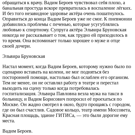
обращаться к врачу. Вадим Бероев чувствовал себя плохо, а
банальная простуда вскоре превратилась в воспаление лёгких.
И без того незавидное здоровье актёра очень пошатнулось.
Оправиться до конца Вадим Бероев уже не смог. К пневмонии
добавились проблемы с печенью, которые усугублялись
любовью к спиртному. Супруга актёра Эльвира Бруновская
никогда не рассказывает о том, как трудно ей приходилось в
то время. Она вспоминает только хорошее о муже и отце
своей дочери.
Эльвира Бруновская
Настал момент, когда Вадим Бероев, которому нужно было по
сценарию вставать на колени, не мог подняться без
посторонней помощи, настолько был ослаблен его организм.
Тем не менее, он не оставлял работу в театре и перестал
выходить на сцену только когда потребовалась
госпитализация. Эльвира Павловна везла мужа на такси в
больницу, и Вадим Борисович попросил её проехаться по
Москве. Он жадно смотрел в окно, будто прощаясь с городом,
где он был счастлив. Садовое кольцо, театр имени Моссовета,
Красная площадь, здание ГИТИСа, — это были дорогие ему
места.
Вадим Бероев.