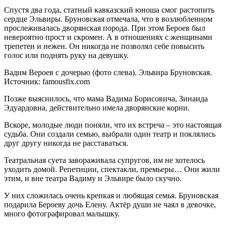
Спустя два года, статный кавказский юноша смог растопить
сердце Эльвиры. Бруновская отмечала, что в возлюбленном
прослеживалась дворянская порода. При этом Бероев был
невероятно прост и скромен. А в отношениях с женщинами
трепетен и нежен. Он никогда не позволял себе повысить
голос или поднять руку на девушку.
Вадим Вероев с дочерью (фото слева). Эльвира Бруновская.
Источник: famousfix.com
Позже выяснилось, что мама Вадима Борисовича, Зинаида
Эдуардовна, действительно имела дворянские корни.
Вскоре, молодые люди поняли, что их встреча – это настоящая
судьба. Они создали семью, выбрали один театр и поклялись
друг другу никогда не расставаться.
Театральная суета завораживала супругов, им не хотелось
уходить домой. Репетиции, спектакли, премьеры… Они жили
этим, и вне театра Вадиму и Эльвире было скучно.
У них сложилась очень крепкая и любящая семья. Бруновская
подарила Бероеву дочь Елену. Актёр души не чаял в девочке,
много фотографировал малышку.