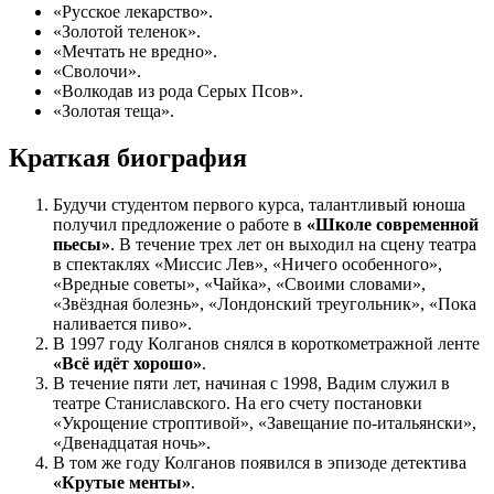
«Русское лекарство».
«Золотой теленок».
«Мечтать не вредно».
«Сволочи».
«Волкодав из рода Серых Псов».
«Золотая теща».
Краткая биография
Будучи студентом первого курса, талантливый юноша
получил предложение о работе в
«Школе современной
пьесы»
. В течение трех лет он выходил на сцену театра
в спектаклях «Миссис Лев», «Ничего особенного»,
«Вредные советы», «Чайка», «Своими словами»,
«Звёздная болезнь», «Лондонский треугольник», «Пока
наливается пиво».
В 1997 году Колганов снялся в короткометражной ленте
«Всё идёт хорошо»
.
В течение пяти лет, начиная с 1998, Вадим служил в
театре Станиславского. На его счету постановки
«Укрощение строптивой», «Завещание по-итальянски»,
«Двенадцатая ночь».
В том же году Колганов появился в эпизоде детектива
«Крутые менты»
.