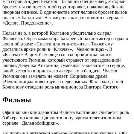
Его герой Андрей Бекетов – бывший спецназовец, который
бросает вызов преступной группировке, наживающейся на
икорном бизнесе. В одиночестве этот человек бросает вызов
опасным бандитам. Эту же роль актер исполнил в сериале
«Дельта. Продолжение».
Нельзя не о, в которой Колганов убедительно сыграл
Фаллеева. Образ командира батареи Лопатина актер создал в
военной драме «Спасти или уничтожить». Также ему
достались яркие роли в «Ключах», «Челночницах». В
«Ключах» Вадим блестяще сыграл провинциального
участкового Рюмина, который страдает от неразделенной
любви. Девушка Антонина, сумевшая завоевать его сердце,
влюбляется то в приезжего актера, то в бандита. Чувств
Рюмина она замечать не желает. Социальная драма
«Челночницы» повествует о переломных 90-х годах, в ней
Колганову отведена роль милиционера Виктора Лютого.
Фильмы
Официально кинодебютом Вадима Колганова считается роль
байкера по кличке Дантист в популярном телевизионном
сериале «Дальнобойщики».
Но прорыв в актерской карьере Колганова произошел в 2007