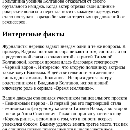
Гольтяпина убедила Колганова отказаться от своего
брутального имиджа. Когда актер отрезал свои длинные
рокерские волосы и перестал носить кожаную одежду, ему
стало поступать гораздо больше интересных предложений от
режиссеров.
Интересные факты
Журналисты нередко задают звездам одни и те же вопросы. К
примеру, Вадима постоянно спрашивают о том, состоит ли он
в родственной связи со знаменитой актрисой Татьяной
Колгановой, которая прославилась благодаря телепроекту
«Черный ворон». Интересно, что вторую половинку актрисы
также зовут Вадимом. В действительности эта женщина –
лишь однофамилица Колганова. Не приходится актеру
родственником и Владимир Колганов, исполнивший
ключевую роль в сериале «Время земляники».
Вадим дважды становился участником танцевального проекта
«Ледниковый период». В первый раз его партнершей стала
чемпионка по фигурному катанию Татьяна Навка, а во второй
– певица Анна Семенович. Также он принял участие в шоу
«Король ринга», вспомнив о том, что в юности всерьез
увлекался боксом. Вадиму удалось занять третье место, так как
он слишком поздно присоединился к числу участников.