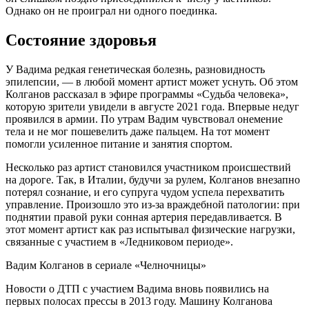
Однако он не проиграл ни одного поединка.
Состояние здоровья
У Вадима редкая генетическая болезнь, разновидность
эпилепсии, — в любой момент артист может уснуть. Об этом
Колганов рассказал в эфире программы «Судьба человека»,
которую зрители увидели в августе 2021 года. Впервые недуг
проявился в армии. По утрам Вадим чувствовал онемение
тела и не мог пошевелить даже пальцем. На тот момент
помогли усиленное питание и занятия спортом.
Несколько раз артист становился участником происшествий
на дороге. Так, в Италии, будучи за рулем, Колганов внезапно
потерял сознание, и его супруга чудом успела перехватить
управление. Произошло это из-за враждебной патологии: при
поднятии правой руки сонная артерия передавливается. В
этот момент артист как раз испытывал физические нагрузки,
связанные с участием в «Ледниковом периоде».
Вадим Колганов в сериале «Челночницы»
Новости о ДТП с участием Вадима вновь появились на
первых полосах прессы в 2013 году. Машину Колганова