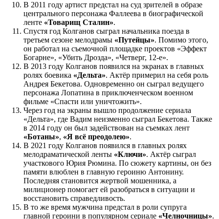
В 2011 году артист предстал на суд зрителей в образе
центрального персонажа Фаллеева в биографической
ленте
«Товарищ Сталин»
.
Спустя год Колганов сыграл начальника поезда в
третьем сезоне мелодрамы
«Путейцы»
. Помимо этого,
он работал на съемочной площадке проектов «Эффект
Богарне», «Убить Дрозда», «Четверг, 12-е».
В 2013 году Колганов появился на экранах в главных
ролях боевика
«Дельта»
. Актёр примерил на себя роль
Андрея Бекетова. Одновременно он сыграл ведущего
персонажа Лопатина в приключенческом военном
фильме «Спасти или уничтожить».
Через год на экраны вышло продолжение сериала
«Дельта», где Вадим неизменно сыграл Бекетова. Также
в 2014 году он был задействован на съемках лент
«Ботаны»
,
«Я всё преодолею»
.
В 2021 году Колганов появился в главных ролях
мелодраматической ленты
«Ключи»
. Актёр сыграл
участкового Юрия Рюмина. По сюжету картины, он без
памяти влюблен в главную героиню Антонину.
Последняя становится жертвой мошенника, а
милиционер помогает ей разобраться в ситуации и
восстановить справедливость.
В то же время мужчина предстал в роли супруга
главной героини в популярном сериале
«Челночницы»
.