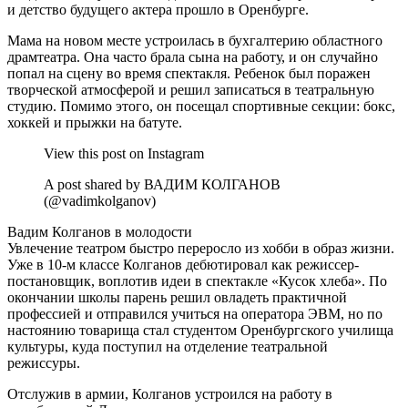
и детство будущего актера прошло в Оренбурге.
Мама на новом месте устроилась в бухгалтерию областного
драмтеатра. Она часто брала сына на работу, и он случайно
попал на сцену во время спектакля. Ребенок был поражен
творческой атмосферой и решил записаться в театральную
студию. Помимо этого, он посещал спортивные секции: бокс,
хоккей и прыжки на батуте.
View this post on Instagram
A post shared by ВАДИМ КОЛГАНОВ
(@vadimkolganov)
Вадим Колганов в молодости
Увлечение театром быстро переросло из хобби в образ жизни.
Уже в 10-м классе Колганов дебютировал как режиссер-
постановщик, воплотив идеи в спектакле «Кусок хлеба». По
окончании школы парень решил овладеть практичной
профессией и отправился учиться на оператора ЭВМ, но по
настоянию товарища стал студентом Оренбургского училища
культуры, куда поступил на отделение театральной
режиссуры.
Отслужив в армии, Колганов устроился на работу в