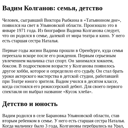
Вадим Колганов: семья, детство
Человек, сыгравший Виктора Рыбкина в «Татьянином дне»,
появился на свет в Ульяновской области. Произошло это в
январе 1971 года. Из биографии Вадима Колганова следует,
что он родился в семье, далекой от мира театра и кино. У него
есть старшая сестра Наталья.
Первые годы жизни Вадима прошли в Оренбурге, куда семья
переехала вскоре после его рождения. Первым серьезным
увлечением мальчика стал спорт. Он занимался хоккеем,
боксом. В подростковом возрасте у Колганова появилось
другое хобби, которое и определило его судьбу. Он стал брать
уроки актерского мастерства в детской студии, работавшей
при Театре юного зрителя. Вадим учился в десятом классе,
когда состоялся его режиссерский дебют. Для своего первого
спектакля он выбрал название «Кусок хлеба».
Детство и юность
Вадим родился в селе Барановка Ульяновской области, став
вторым ребенком в семье. У него есть старшая сестра Наталья.
Когда мальчику было 3 года, Колгановы перебрались на Урал,