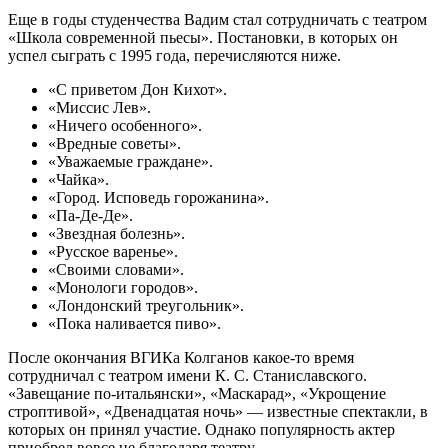
Еще в годы студенчества Вадим стал сотрудничать с театром
«Школа современной пьесы». Постановки, в которых он
успел сыграть с 1995 года, перечисляются ниже.
«С приветом Дон Кихот».
«Миссис Лев».
«Ничего особенного».
«Вредные советы».
«Уважаемые граждане».
«Чайка».
«Город. Исповедь горожанина».
«Па-Де-Де».
«Звездная болезнь».
«Русское варенье».
«Своими словами».
«Монологи городов».
«Лондонский треугольник».
«Пока наливается пиво».
После окончания ВГИКа Колганов какое-то время
сотрудничал с театром имени К. С. Станиславского.
«Завещание по-итальянски», «Маскарад», «Укрощение
строптивой», «Двенадцатая ночь» — известные спектакли, в
которых он принял участие. Однако популярность актер
приобрел вовсе не благодаря театру.