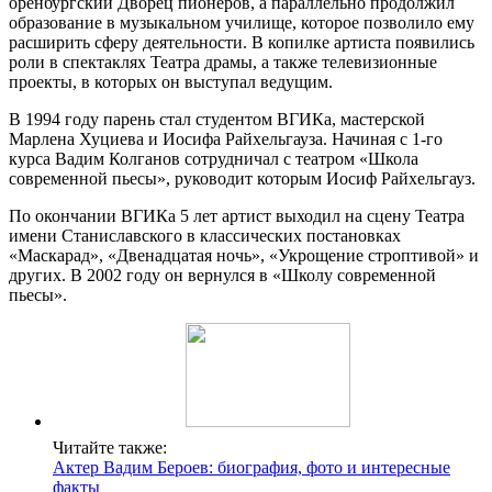
оренбургский Дворец пионеров, а параллельно продолжил
образование в музыкальном училище, которое позволило ему
расширить сферу деятельности. В копилке артиста появились
роли в спектаклях Театра драмы, а также телевизионные
проекты, в которых он выступал ведущим.
В 1994 году парень стал студентом ВГИКа, мастерской
Марлена Хуциева и Иосифа Райхельгауза. Начиная с 1-го
курса Вадим Колганов сотрудничал с театром «Школа
современной пьесы», руководит которым Иосиф Райхельгауз.
По окончании ВГИКа 5 лет артист выходил на сцену Театра
имени Станиславского в классических постановках
«Маскарад», «Двенадцатая ночь», «Укрощение строптивой» и
других. В 2002 году он вернулся в «Школу современной
пьесы».
Читайте также:
Актер Вадим Бероев: биография, фото и интересные
факты