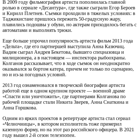
В 2009 году фильмография артиста пополнилась главной
ролью в сериале «Десантура», где также сыграли Егор Бероев
и Кирилл Плетнев. Съемки проходили в тяжелых условиях: в
Таджикистане пришлось пережить 50-градусную жару,
плавились подошвы у обуви, но актерам приходилось бегать с
автоматами и выполнять трюки.
Еще больше упрочил популярность артиста фильм 2013 года
«Дельта», где его партнершей выступила Анна Казючиц.
Вадим сыграл Андрея Бекетова, бывшего спецназовца и
милиционера, а в настоящем — инспектора рыбоохраны.
Колганов рассказывает, что в ходе съемок он неоднократно
оказывался за бортом катера, причем не только по сценарию,
но и из-за погодных условий.
2013 год ознаменовался в творческой биографии артиста
работой еще в одном крупном проекте — военной драме
«Спасти или уничтожить», где партнерами Колганова по
рабочей площадке стали Никита Зверев, Анна Снаткина и
Анна Горшкова.
Одним из ярких проектов в репертуаре артиста стал сериал
«Челночницы», в котором исполнитель тоже примерил
казенную форму, но на этот раз российского офицера. В 2021
году вышел 2-й сезон телеэпопеи.