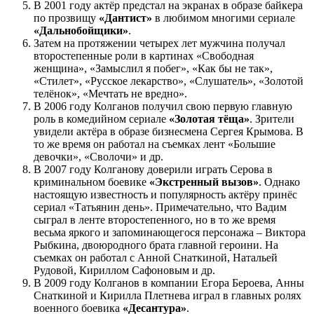
В 2001 году актёр предстал на экранах в образе байкера
по прозвищу
«Дантист»
в любимом многими сериале
«Дальнобойщики»
.
Затем на протяжении четырех лет мужчина получал
второстепенные роли в картинах «Свободная
женщина», «Замыслил я побег», «Как бы не так»,
«Стилет», «Русское лекарство», «Слушатель», «Золотой
телёнок», «Мечтать не вредно».
В 2006 году Колганов получил свою первую главную
роль в комедийном сериале
«Золотая тёща»
. Зрители
увидели актёра в образе бизнесмена Сергея Крымова. В
то же время он работал на съемках лент «Большие
девочки», «Сволочи» и др.
В 2007 году Колганову доверили играть Серова в
криминальном боевике
«Экстренный вызов»
. Однако
настоящую известность и популярность актёру принёс
сериал «Татьянин день». Примечательно, что Вадим
сыграл в ленте второстепенного, но в то же время
весьма яркого и запоминающегося персонажа – Виктора
Рыбкина, двоюродного брата главной героини. На
съемках он работал с Анной Снаткиной, Натальей
Рудовой, Кириллом Сафоновым и др.
В 2009 году Колганов в компании Егора Бероева, Анны
Снаткиной и Кирилла Плетнева играл в главных ролях
военного боевика
«Десантура»
.