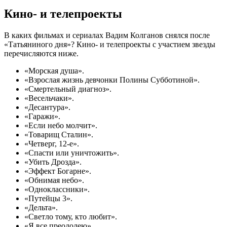
Кино- и телепроекты
В каких фильмах и сериалах Вадим Колганов снялся после
«Татьяниного дня»? Кино- и телепроекты с участием звезды
перечисляются ниже.
«Морская душа».
«Взрослая жизнь девчонки Полины Субботиной».
«Смертельный диагноз».
«Весельчаки».
«Десантура».
«Гаражи».
«Если небо молчит».
«Товарищ Сталин».
«Четверг, 12-е».
«Спасти или уничтожить».
«Убить Дрозда».
«Эффект Богарне».
«Обнимая небо».
«Одноклассники».
«Путейцы 3».
«Дельта».
«Светло тому, кто любит».
«Я все преодолею».