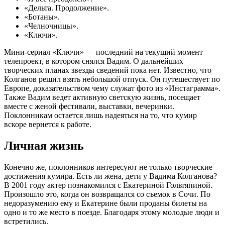
«Дельта. Продолжение».
«Ботаны».
«Челночницы».
«Ключи».
Мини-сериал «Ключи» — последний на текущий момент
телепроект, в котором снялся Вадим. О дальнейших
творческих планах звезды сведений пока нет. Известно, что
Колганов решил взять небольшой отпуск. Он путешествует по
Европе, доказательством чему служат фото из «Инстаграмма».
Также Вадим ведет активную светскую жизнь, посещает
вместе с женой фестивали, выставки, вечеринки.
Поклонникам остается лишь надеяться на то, что кумир
вскоре вернется к работе.
Личная жизнь
Конечно же, поклонников интересуют не только творческие
достижения кумира. Есть ли жена, дети у Вадима Колганова?
В 2001 году актер познакомился с Екатериной Гольтяпиной.
Произошло это, когда он возвращался со съемок в Сочи. По
недоразумению ему и Екатерине были проданы билеты на
одно и то же место в поезде. Благодаря этому молодые люди и
встретились.