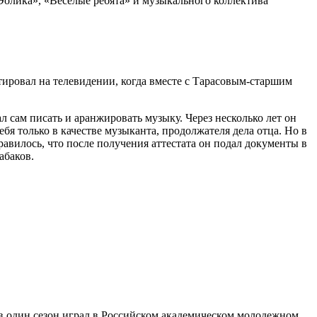
Эолика», «Веселые ребята» и музыкального коллектива
ютировал на телевидении, когда вместе с Тарасовым-старшим
ал сам писать и аранжировать музыку. Через несколько лет он
бя только в качестве музыканта, продолжателя дела отца. Но в
равилось, что после получения аттестата он подал документы в
абаков.
ов один сезон играл в Российском академическом молодежном