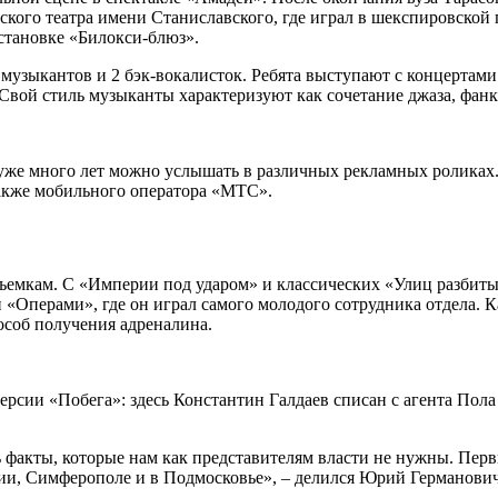
ского театра имени Станиславского, где играл в шекспировской 
становке «Билокси-блюз».
 музыкантов и 2 бэк-вокалисток. Ребята выступают с концертами
вой стиль музыканты характеризуют как сочетание джаза, фанка
 уже много лет можно услышать в различных рекламных роликах
также мобильного оператора «МТС».
 съемкам. С «Империи под ударом» и классических «Улиц разбит
 «Операми», где он играл самого молодого сотрудника отдела. Ка
особ получения адреналина.
ерсии «Побега»: здесь Константин Галдаев списан с агента Пол
 факты, которые нам как представителям власти не нужны. Перв
ии, Симферополе и в Подмосковье», – делился Юрий Германович