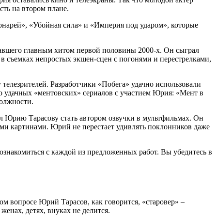
сть на втором плане.
онарей», «Убойная сила» и «Империя под ударом», которые
тавшего главным хитом первой половины 2000-х. Он сыграл
 в съемках непростых экшен-сцен с погонями и перестрелками,
у телезрителей. Разработчики «Побега» удачно использовали
ко удачных «ментовских» сериалов с участием Юрия: «Мент в
должности.
л Юрию Тарасову стать автором озвучки в мультфильмах. Он
ыми картинами. Юрий не перестает удивлять поклонников даже
ознакомиться с каждой из предложенных работ. Вы убедитесь в
ом вопросе Юрий Тарасов, как говорится, «старовер» –
енах, детях, внуках не делится.