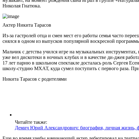
музыкант, на момент рождения сына играл в группе «Натуральн
Николая Гнатюка.
Актер Никита Тарасов
Из-за гастролей отца и смен мест его работы семья часто пере
снялся в одном из выпусков популярной воскресной программы
Мальчик с детства учился игре на музыкальных инструментах, п
уже вел дискотеки в ночных клубах и в качестве ди-джея работ
17 лет парню в школьном спектакле досталась роль Сергея Есе
школу-студию МХАТ, куда сумел поступить с первого раза. При
Никита Тарасов с родителями
Читайте также:
Демич Юрий Александрович: биография, личная жизнь, 
Еще во время учебы начинающий актер дебютировал на театрал