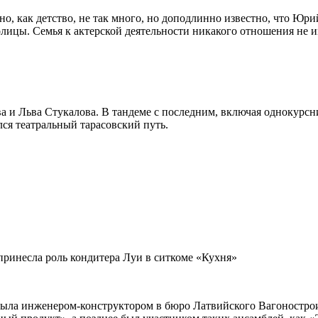
но, как детство, не так много, но доподлинно известно, что Юри
ицы. Семья к актерской деятельности никакого отношения не име
а и Льва Стукалова. В тандеме с последним, включая однокурс
ся театральный тарасовский путь.
 принесла роль кондитера Луи в ситкоме «Кухня»
 была инженером-конструктором в бюро Латвийского Вагоностр