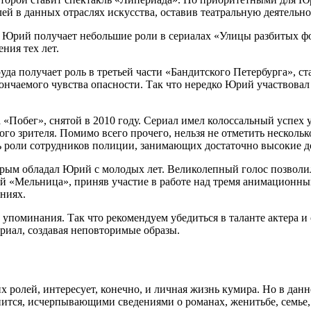
й в данных отраслях искусства, оставив театральную деятельно
. Юрий получает небольшие роли в сериалах «Улицы разбитых ф
ния тех лет.
да получает роль в третьей части «Бандитского Петербурга», с
ончаемого чувства опасности. Так что нередко Юрий участвовал
 «Побег», снятой в 2010 году. Сериал имел колоссальный успех 
ого зрителя. Помимо всего прочего, нельзя не отметить несколь
ись роли сотрудников полиции, занимающих достаточно высокие 
орым обладал Юрий с молодых лет. Великолепный голос позволи
ей «Мельница», приняв участие в работе над тремя анимационн
ениях.
поминания. Так что рекомендуем убедиться в таланте актера и 
риал, создавая неповторимые образы.
ролей, интересует, конечно, и личная жизнь кумира. Но в данн
тся, исчерпывающими сведениями о романах, женитьбе, семье, ж