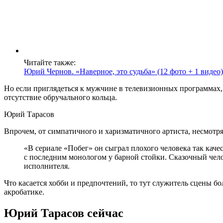
Читайте также:
Юрий Чернов. «Наверное, это судьба» (12 фото + 1 видео)
Но если приглядеться к мужчине в телевизионных программах, 
отсутствие обручального кольца.
Юрий Тарасов
Впрочем, от симпатичного и харизматичного артиста, несмотря 
«В сериале «Побег» он сыграл плохого человека так качес
с последним монологом у барной стойки. Сказочный чело
исполнителя.
Что касается хобби и предпочтений, то тут служитель сцены бо
акробатике.
Юрий Тарасов сейчас