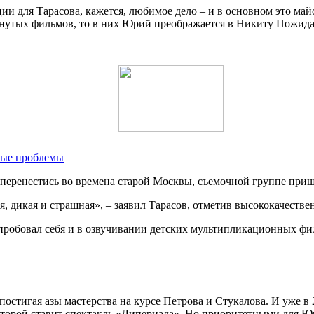
 для Тарасова, кажется, любимое дело – и в основном это майо
янутых фильмов, то в них Юрий преображается в Никиту Пожидаев
йные проблемы
 перенестись во времена старой Москвы, съемочной группе приш
я, дикая и страшная», – заявил Тарасов, отметив высококачест
пробовал себя и в озвучивании детских мультипликационных фил
 постигая азы мастерства на курсе Петрова и Стукалова. И уже 
оторой ставит спектакль «Липериада». Но приоритетными для Юр