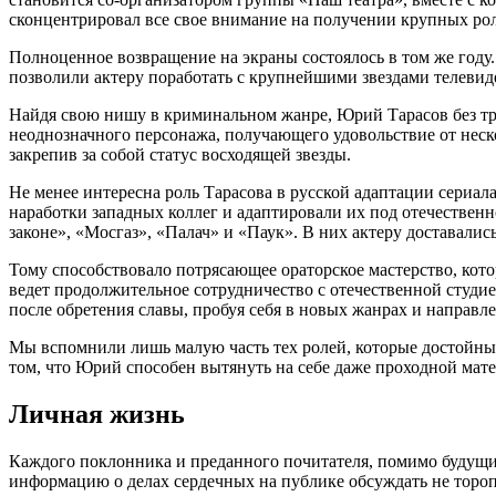
сконцентрировал все свое внимание на получении крупных роле
Полноценное возвращение на экраны состоялось в том же году
позволили актеру поработать с крупнейшими звездами телевиде
Найдя свою нишу в криминальном жанре, Юрий Тарасов без тру
неоднозначного персонажа, получающего удовольствие от неск
закрепив за собой статус восходящей звезды.
Не менее интересна роль Тарасова в русской адаптации сериала
наработки западных коллег и адаптировали их под отечественн
законе», «Мосгаз», «Палач» и «Паук». В них актеру доставал
Тому способствовало потрясающее ораторское мастерство, кот
ведет продолжительное сотрудничество с отечественной студи
после обретения славы, пробуя себя в новых жанрах и направл
Мы вспомнили лишь малую часть тех ролей, которые достойны у
том, что Юрий способен вытянуть на себе даже проходной мате
Личная жизнь
Каждого поклонника и преданного почитателя, помимо будущих 
информацию о делах сердечных на публике обсуждать не торопи