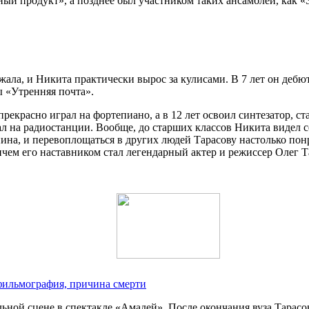
ый продукт», а позднее был участником таких ансамблей, как «
езжала, и Никита практически вырос за кулисами. В 7 лет он деб
 «Утренняя почта».
рекрасно играл на фортепиано, а в 12 лет освоил синтезатор, ст
ал на радиостанции. Вообще, до старших классов Никита видел се
нина, и перевоплощаться в других людей Тарасову настолько пон
чем его наставником стал легендарный актер и режиссер Олег Т
фильмография, причина смерти
ьной сцене в спектакле «Амадей». После окончания вуза Тарас