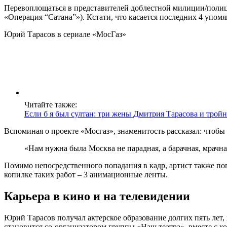
Перевоплощаться в представителей доблестной милиции/полиции
«Операция “Сатана”»). Кстати, что касается последних 4 упом
Юрий Тарасов в сериале «МосГаз»
Читайте также:
Если б я был султан: три жены Дмитрия Тарасова и тро
Вспоминая о проекте «Мосгаз», знаменитость рассказал: чтобы
«Нам нужна была Москва не парадная, а барачная, мрачна
Помимо непосредственного попадания в кадр, артист также по
копилке таких работ – 3 анимационные ленты.
Карьера в кино и на телевидении
Юрий Тарасов получал актерское образование долгих пять лет,
становится со-организатором группы «Наш театра», вместе с к