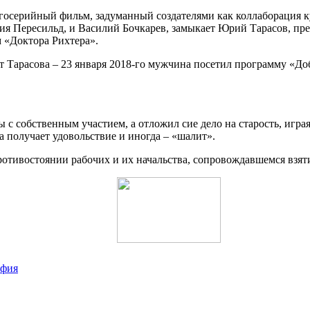
госерийный фильм, задуманный создателями как коллаборация к
лия Пересильд, и Василий Бочкарев, замыкает Юрий Тарасов, пр
м «Доктора Рихтера».
 Тарасова – 23 января 2018-го мужчина посетил программу «Доб
 с собственным участием, а отложил сие дело на старость, играя
а получает удовольствие и иногда – «шалит».
 противостоянии рабочих и их начальства, сопровождавшемся вз
афия