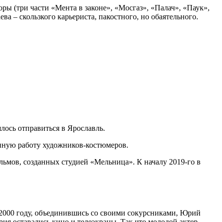
ры (три части «Мента в законе», «Мосгаз», «Палач», «Паук»,
а – скользкого карьериста, пакостного, но обаятельного.
лось отправиться в Ярославль.
венную работу художников-костюмеров.
ьмов, созданных студией «Мельница». К началу 2019-го в
в 2000 году, объединившись со своими сокурсниками, Юрий
ия оставались кино и телеэкраны. Так что молодой актер