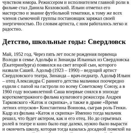
чувством юмора. Режиссером и исполнителем главной роли в
фильме стал Данила Козловский. Ильин отметил его
мастерство и знание футбольной тематики, к тому же всех
членов съемочной группы постановщик заряжал своей
энергичностью. По словам артиста, с ним работалось легко и
радостно.
Детство, школьные годы: Свердловск
Май, 1952 год. Через пять лет после рождения первенца
Володи в семье Адольфа и Зинаиды Ильиных из Свердловска
(Екатеринбурга) появился на свет второй сын, которого
назвали Сашей. Адольф (1923 – 1990) – ведущий артист
Свердловского театра, Зинаида – врач-педиатр. Адольф Ильин
– отец Александра С раннего детства мальчики поочередно
ездили с папой на гастроли по всему Советскому Союзу, а в
1960 году восьмилетний Саша впервые снялся в эпизоде
короткометражного фильма культового режиссера Андрея
Тарковского «Каток и скрипка», а также в драме «Время
летних отпусков» Константина Воинова, сыграв роль Генки.
Кадр из фильма «Каток и скрипка» Именно тогда мальчик
решил, что будет актером, как и его отец. Но до серьезных
ролей в театре и кино было еще далеко, нужно было вырасти
и окончить школу, которая тогда казалась досадной помехой на