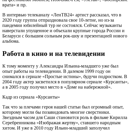
врата» и пр.
В интервью телеканалу «ЛенТВ24» артист рассказал, что в
2020 году группа отпраздновала свое 10-летие, но из-за
пандемии юбилейный тур не состоялся. Сейчас музыканты
наверстали упущенное и объехали крупные города России и
Беларуси с большим сольным рок-шоу и презентацией нового
альбома.
Работа в кино и на телевидении
К тому моменту у Александра Ильина-младшего уже был
опыт работы на телевидении. В далеком 1999 году он
снимался в сериале «Простые истины», будучи подростком. В
2004 году актер засветился в популярном сериале «Курсанты»,
а в 2005 году получил место в «Доме на набережной».
Кадр из сериала «Курсанты»
Так что за плечами героя нашей статьи был огромный опыт,
которому могли бы позавидовать многие сверстники.
Звездным часом для Саши становится роль в фильме Кирилла
Серебренникова «Изображая жертву», ставшего народным
хитом. И уже в 2010 году Ильин-младший заполучил