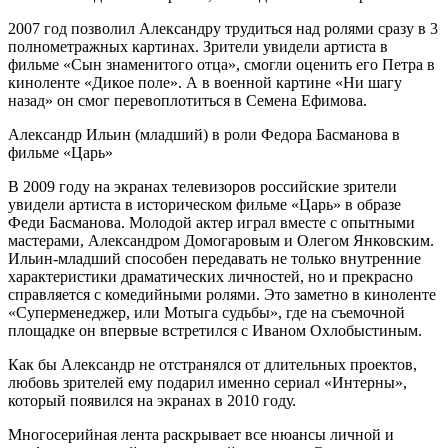
2007 год позволил Александру трудиться над ролями сразу в 3
полнометражных картинах. Зрители увидели артиста в
фильме «Сын знаменитого отца», смогли оценить его Петра в
киноленте «Дикое поле». А в военной картине «Ни шагу
назад» он смог перевоплотиться в Семена Ефимова.
Александр Ильин (младший) в роли Федора Басманова в
фильме «Царь»
В 2009 году на экранах телевизоров российские зрители
увидели артиста в историческом фильме «Царь» в образе
Феди Басманова. Молодой актер играл вместе с опытными
мастерами, Александром Домогаровым и Олегом Янковским.
Ильин-младший способен передавать не только внутренние
характеристики драматических личностей, но и прекрасно
справляется с комедийными ролями. Это заметно в киноленте
«Суперменеджер, или Мотыга судьбы», где на съемочной
площадке он впервые встретился с Иваном Охлобыстиным.
Как бы Александр не отстранялся от длительных проектов,
любовь зрителей ему подарил именно сериал «Интерны»,
который появился на экранах в 2010 году.
Многосерийная лента раскрывает все нюансы личной и