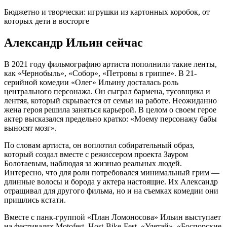
Бюджетно и творчески: игрушки из картонных коробок, от
которых дети в восторге
Александр Ильин сейчас
В 2021 году фильмографию артиста пополнили такие ленты,
как «Чернобыль», «Собор», «Петровы в гриппе». В 21-
серийной комедии «Олег» Ильину досталась роль
центрального персонажа. Он сыграл бармена, тусовщика и
лентяя, который скрывается от семьи на работе. Неожиданно
жена героя решила заняться карьерой. В целом о своем герое
актер высказался предельно кратко: «Моему персонажу бабы
выносят мозг».
По словам артиста, он воплотил собирательный образ,
который создал вместе с режиссером проекта Зауром
Болотаевым, наблюдая за жизнью реальных людей.
Интересно, что для роли потребовался минимальный грим —
длинные волосы и борода у актера настоящие. Их Александр
отращивал для другого фильма, но и на съемках комедии они
пришлись кстати.
Вместе с панк-группой «План Ломоносова» Ильин выступает
на фестивалях Motofest, Host-Bike-Fest, «Улетай», «Боспорские