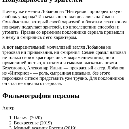
Почему же именно Лобанов из “Интернов” приобрел такую
любовь у народа? Изначально ставки делались на Ивана
Охлобыстина, который своей харизмой и богатым лексиконом
поначалу подкупает зрителей, но впоследствии способен и
утомить. Правда со временем поклонники сериала привыкли
к нему и смирились с его характером.
А вот выразительный молчаливый взгляд Лобанова не
требовал ни привыкания, ни смирения. Семен сразил наповал
не только своим красноречивым выражением лица, но и
прямолинейностью, краткими и емкими высказываниями.
Безусловно, Александр Ильин — прекрасный актер. Лобанов
из «Интернов» — роль, сыгранная идеально, без этого
персонажа ситком представить уже трудно. Для поклонников
он стал неотделим от сериала.
Фильмография персоны
Актер
Пальма (2020)
Воскресенье (2019)
Медный всадник России (2019)