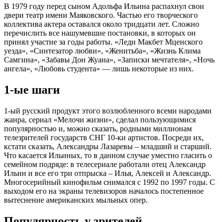
В 1979 году перед сыном Адольфа Ильина распахнул свои
двери театр имени Маяковского. Частью его творческого
коллектива актера оставался около тридцати лет. Сложно
перечислить все нашумевшие постановки, в которых он
принял участие за годы работы. «Леди Макбет Мценского
уезда», «Синтезатор любви», «Женитьба», «Жизнь Клима
Самгина», «Забавы Дон Жуана», «Записки мечтателя», «Ночь
ангела», «Любовь студента» — лишь некоторые из них.
1-ые шаги
1-ый русский продукт этого возлюбленного всеми народами
жанра, сериал «Мелочи жизни», сделал пользующимися
популярностью и, можно сказать, родными миллионам
телезрителей государств СНГ 10-ки артистов. Посреди их,
кстати сказать, Александры Лазаревы – младший и старший.
Что касается Ильиных, то в данном случае уместно гласить о
семейном подряде: в телесериале работали отец Александр
Ильин и все его три отпрыска – Илья, Алексей и Александр.
Многосерийный кинофильм снимался с 1992 по 1997 годы. С
выходом его на экраны телевизоров началось постепенное
вытеснение американских мыльных опер.
Популярность у зрителей