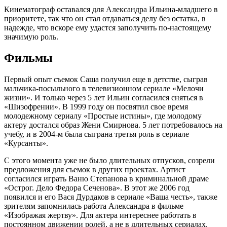
Кинематограф оставался для Александра Ильина-младшего в
приоритете, так что он стал отдаваться делу без остатка, в
надежде, что вскоре ему удастся заполучить по-настоящему
значимую роль.
Фильмы
Первый опыт съемок Саша получил еще в детстве, сыграв
мальчика-посыльного в телевизионном сериале «Мелочи
жизни». И только через 5 лет Ильин согласился сняться в
«Шизофрении». В 1999 году он посвятил свое время
молодежному сериалу «Простые истины», где молодому
актеру достался образ Жени Смирнова. 5 лет потребовалось на
учебу, и в 2004-м была сыграна третья роль в сериале
«Курсанты».
С этого момента уже не было длительных отпусков, созрели
предложения для съемок в других проектах. Артист
согласился играть Ваню Степанова в криминальной драме
«Острог. Дело Федора Сеченова». В этот же 2006 год
появился и его Вася Дурдаков в сериале «Ваша честь», также
зрителям запомнилась работа Александра в фильме
«Изображая жертву». Для актера интереснее работать в
постоянном движении ролей, а не в длительных сериалах.