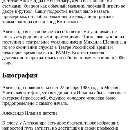
Детство Александра не было загружено бесконечными
съемками. Он жил как обычный мальчик, любящий играть во
дворе в футбол. Сашу-подростка нельзя было назвать
примерным: он любил балахоны и кеды, а подстригался
только один раз в год «под Котовского».
Александр всего добивается собственными усилиями, не
пользуясь родственными протекциями. После школы юноша
поступил в театральное училище имени Михаила Щепкина, а
по его окончании служил в Театре Российской армии и
некоторое время посвятил РАМТу. Его театральная
деятельность прекратилась по собственному желанию в 2006
году.
Биография
Александр появился на свет 22 ноября 1983 года в Москве.
Учитывая тот факт, что вся династия Ильиных была связана с
актерской профессией, будущее молодого человека было
предопределено с самого начала.
Александр Ильин в детстве
К слову, у Александра есть двое братьев, также избравших
непростой путь артиста, но достигших в своей профессии