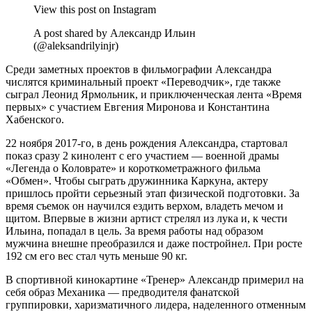
View this post on Instagram
A post shared by Александр Ильин
(@aleksandrilyinjr)
Среди заметных проектов в фильмографии Александра
числятся криминальный проект «Переводчик», где также
сыграл Леонид Ярмольник, и приключенческая лента «Время
первых» с участием Евгения Миронова и Константина
Хабенского.
22 ноября 2017-го, в день рождения Александра, стартовал
показ сразу 2 кинолент с его участием — военной драмы
«Легенда о Коловрате» и короткометражного фильма
«Обмен». Чтобы сыграть дружинника Каркуна, актеру
пришлось пройти серьезный этап физической подготовки. За
время съемок он научился ездить верхом, владеть мечом и
щитом. Впервые в жизни артист стрелял из лука и, к чести
Ильина, попадал в цель. За время работы над образом
мужчина внешне преобразился и даже постройнел. При росте
192 см его вес стал чуть меньше 90 кг.
В спортивной кинокартине «Тренер» Александр примерил на
себя образ Механика — предводителя фанатской
группировки, харизматичного лидера, наделенного отменным