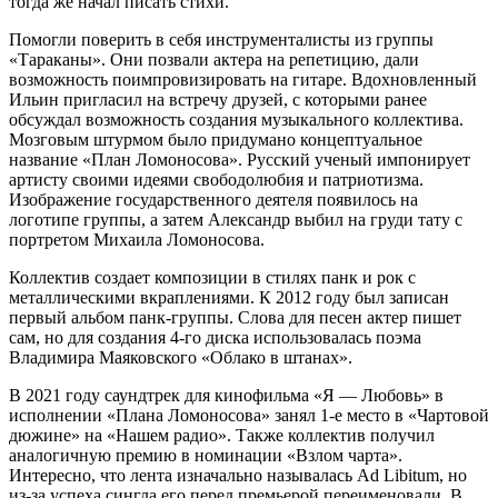
тогда же начал писать стихи.
Помогли поверить в себя инструменталисты из группы
«Тараканы». Они позвали актера на репетицию, дали
возможность поимпровизировать на гитаре. Вдохновленный
Ильин пригласил на встречу друзей, с которыми ранее
обсуждал возможность создания музыкального коллектива.
Мозговым штурмом было придумано концептуальное
название «План Ломоносова». Русский ученый импонирует
артисту своими идеями свободолюбия и патриотизма.
Изображение государственного деятеля появилось на
логотипе группы, а затем Александр выбил на груди тату с
портретом Михаила Ломоносова.
Коллектив создает композиции в стилях панк и рок с
металлическими вкраплениями. К 2012 году был записан
первый альбом панк-группы. Слова для песен актер пишет
сам, но для создания 4-го диска использовалась поэма
Владимира Маяковского «Облако в штанах».
В 2021 году саундтрек для кинофильма «Я — Любовь» в
исполнении «Плана Ломоносова» занял 1-е место в «Чартовой
дюжине» на «Нашем радио». Также коллектив получил
аналогичную премию в номинации «Взлом чарта».
Интересно, что лента изначально называлась Ad Libitum, но
из-за успеха сингла его перед премьерой переименовали. В