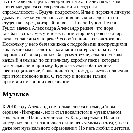
пути к заветной цели. Задиристый и хулиганистый, Саша
частенько дрался со сверстниками и всегда «за
справедливость». Будучи подростком, Ильин пережил личную
драму: из семьи ушел папа, женившись впоследствии на
студентке курса, который он вел, – Нелли Гуцол. Нелли
Гуцол, мачеха Александра Александр решил, что пора
зарабатывать самому, и в компании старших ребят со двора
начал сплавляться по реке Чусовой в поисках золотого песка.
Поскольку у него была книжка с подробными инструкциями,
как нужно мыть золото, в компании пятерых старателей
парнишка был на равных. За время трехнедельного сплава
каждый намывал по спичечному коробку песка, который
затем сдавали в приемку. Бурно отмечая собственное
шестнадцатилетие, Саша попал под поезд, серьезно повредив
при этом позвоночник. С тех пор и поныне Ильин –
противник излишних возлияний.
Музыка
К 2010 году Александр не только снялся в комедийном
сериале «Интерны», но и стал вокалистом в музыкальном
коллективе «План Ломоносова». Как утверждает Ильин в
интервью, он не планировал становиться музыкантом, у него
даже нет музыкального образования. Но петь любил с детства,