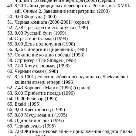
Фильм 1. Завещание императора (2000) (сериал)
8,50 Тайны дворцовых переворотов. Россия, век XVIII-
ый. Фильм 2. Завещание императрицы (2000)
9,00 Фортуна (2000)
Черная комната (2000-2001) (сериал)
7,38 Президент и его внучка (1999)
8,00 Русский бунт (1999)
Страстной бульвар (1999)
8,00 День полнолуния (1998)
8,26 Сибирский цирюльник (1998)
Сочинение ко дню победы (1998)
Стрингер / The Stringer (1998)
7,80 Хочу в тюрьму (1998)
Черный океан (1998)
8,25 1001 рецепт влюбленного кулинара / Shekvarebuli
kulinaris ataserti retsepti (1996)
7,43 Королева Марго (1996) (сериал)
6,00 Прибытие поезда (1996)
10,00 Ревизор (1996)
Ехай! (1995)
9,00 Крестоносец (1995)
8,89 Мусульманин (1995)
Одинокий игрок (1995)
Черная вуаль (1995)
7,00 Жизнь и необычайные приключения солдата Ивана