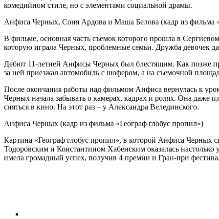
комедийном стиле, но с элементами социальной драмы.
Анфиса Черных, Соня Ардова и Маша Белова (кадр из фильма
В фильме, основная часть съемок которого прошла в Сергиевом 
которую играла Черных, проблемные семьи. Дружба девочек да
Дебют 11-летней Анфисы Черных был блестящим. Как позже приз
за ней приезжал автомобиль с шофером, а на съемочной площад
После окончания работы над фильмом Анфиса вернулась к урок
Черных начала забывать о камерах, кадрах и ролях. Она даже п
сняться в кино. На этот раз – у Александра Велединского.
Анфиса Черных (кадр из фильма «Географ глобус пропил»)
Картина «Географ глобус пропил», в которой Анфиса Черных с
Тодоровским и Константином Хабенским оказалась настолько ув
имела громадный успех, получив 4 премии и Гран-при фестива