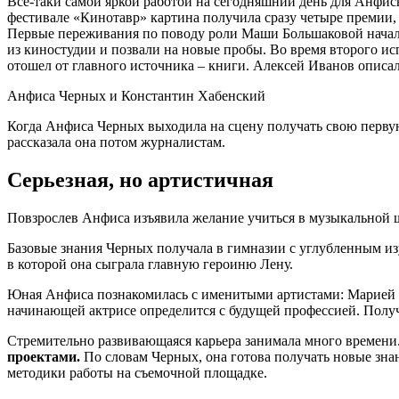
Все-таки самой яркой работой на сегодняшний день для Анфис
фестивале «Кинотавр» картина получила сразу четыре премии, 
Первые переживания по поводу роли Маши Большаковой началис
из киностудии и позвали на новые пробы. Во время второго ис
отошел от главного источника – книги. Алексей Иванов описал
Анфиса Черных и Константин Хабенский
Когда Анфиса Черных выходила на сцену получать свою первую
рассказала она потом журналистам.
Серьезная, но артистичная
Повзрослев Анфиса изъявила желание учиться в музыкальной ш
Базовые знания Черных получала в гимназии с углубленным из
в которой она сыграла главную героиню Лену.
Юная Анфиса познакомилась с именитыми артистами: Марией
начинающей актрисе определится с будущей профессией. Получ
Стремительно развивающаяся карьера занимала много времени
проектами.
По словам Черных, она готова получать новые знани
методики работы на съемочной площадке.