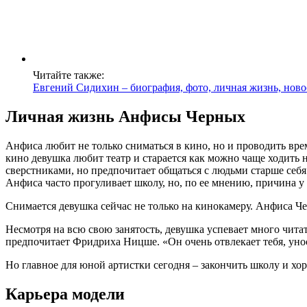
Читайте также:
Евгений Сидихин – биография, фото, личная жизнь, ново
Личная жизнь Анфисы Черных
Анфиса любит не только сниматься в кино, но и проводить вре
кино девушка любит театр и старается как можно чаще ходить 
сверстниками, но предпочитает общаться с людьми старше себя
Анфиса часто прогуливает школу, но, по ее мнению, причина у
Снимается девушка сейчас не только на кинокамеру. Анфиса Ч
Несмотря на всю свою занятость, девушка успевает много чит
предпочитает Фридриха Ницше. «Он очень отвлекает тебя, унос
Но главное для юной артистки сегодня – закончить школу и хо
Карьера модели