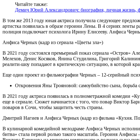
Читайте также:
Демич Юрий Александрович: биография, личная жизнь, 
В том же 2013 году юная актриса получила следующее предложе
артистка появилась в образе героини Лены. В 4 сериях ленты
полиция подключает психолога Ирину Елисееву. Анфиса Черных
Анфиса Черных (кадр из сериала «Цветы зла»)
В 2021 году состоялся премьерный показ сериала «Остров» Але
Мелехов, Денис Косяков, Янина Студилина, Григорий Калинин
реалити-шоу попадают в критическую ситуацию, в которой кра
Еще один проект из фильмографии Черных – 12-серийный псих
Откровения Яны Трояновой: самоубийство сына, борьба 
В 2021 году актриса появилась в полнометражной комедии «Ку
еще в сериале. Сюжет начинается с того, что повар Виктор Ба
поваров в Сочи, чтобы защитить честь страны.
Дмитрий Нагиев и Анфиса Черных (кадр из фильма «Кухня. По
В кулинарной комедийной мелодраме Анфиса Черных исполнила
битва» стала первой ролью такого масштаба. Героиня Анфисы 
Виктора Баринова на мировом чемпионате и родного сына повар