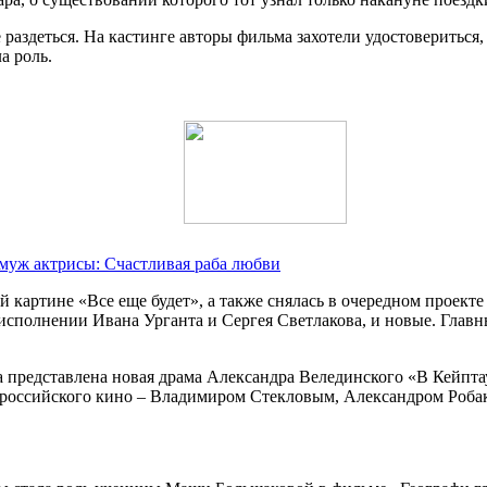
раздеться. На кастинге авторы фильма захотели удостовериться,
а роль.
 муж актрисы: Счастливая раба любви
ой картине «Все еще будет», а также снялась в очередном проек
сполнении Ивана Урганта и Сергея Светлакова, и новые. Главн
 представлена новая драма Александра Велединского «В Кейптау
ми российского кино – Владимиром Стекловым, Александром Роб