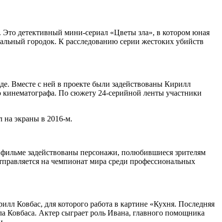
. Это детективный мини-сериал «Цветы зла», в котором юная
иальный городок. К расследованию серии жестоких убийств
де. Вместе с ней в проекте были задействованы Кирилл
о кинематографа. По сюжету 24-серийной ленты участники
 на экраны в 2016-м.
В фильме задействованы персонажи, полюбившиеся зрителям
отправляется на чемпионат мира среди профессиональных
лл Ковбас, для которого работа в картине «Кухня. Последняя
а Ковбаса. Актер сыграет роль Ивана, главного помощника
и.