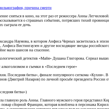
фильмография, причина смерти
ние сняться в кино, на этот раз от режиссера Анны Легчиловой
 рассказывается о страшных событиях, потрясших тихий провинц
 сыграла ее дочь.
ксандра Наумова, в котором Анфиса Черных засветилась в эпизо
, Анфиса Вистингаузен и другие восходящие звезды российског
йне мало шансов на спасение.
ологический детектив «Майя» Душана Глигорова. Сериал вышел
с алкоголизмом и съемки в «Последнем герое»
хня. Последняя битва», финале популярного ситкома «Кухня». 
ринов (Дмитрий Назаров) по личной просьбе президента России 
следняя битва»)
 главную роль Анны. Главного мужского героя представил Кири
– повар сборной Франции, которая влюблена в персонажа Кирилл
а, о существовании которого тот узнал только накануне поездк