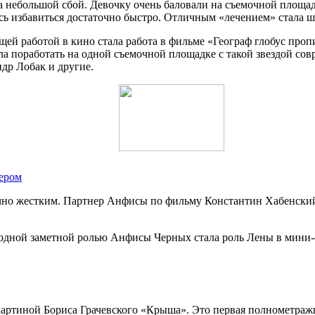
 небольшой сбой. Девочку очень баловали на съемочной площадке
лось избавиться достаточно быстро. Отличным «лечением» стала 
ей работой в кино стала работа в фильме «Географ глобус проп
ла поработать на одной съемочной площадке с такой звездой со
др Лобак и другие.
тером
чно жестким. Партнер Анфисы по фильму Константин Хабенский
дной заметной ролью Анфисы Черных стала роль Лены в мини-с
ртиной Бориса Грачевского «Крыша». Это первая полнометражна