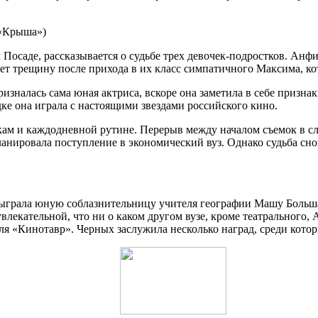
 «Крыша»)
Посаде, рассказывается о судьбе трех девочек-подростков. Анфи
ет трещину после прихода в их класс симпатичного Максима, к
налась сама юная актриса, вскоре она заметила в себе признак
ке она играла с настоящими звездами российского кино.
ам и каждодневной рутине. Перерыв между началом съемок в сл
ланировала поступление в экономический вуз. Однако судьба сно
ыграла юную соблазнительницу учителя географии Машу Большак
лекательной, что ни о каком другом вузе, кроме театрального, 
ля «Кинотавр». Черных заслужила несколько наград, среди кот