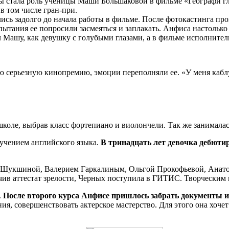
ы стала роль ученицы Маши Большаковой в фильме «Географи гл
в том числе гран-при.
ь задолго до начала работы в фильме. После фотокастинга про
пытания ее попросили засмеяться и заплакать. Анфиса настольк
 Машу, как девушку с голубыми глазами, а в фильме исполнител
 серьезную кинопремию, эмоции переполняли ее. «У меня каблу
коле, выбрав класс фортепиано и виолончели. Так же занимала
учением английского языка.
В тринадцать лет девочка дебюти
 Шукшиной, Валерием Гаркалиным, Ольгой Прокофьевой, Анато
ив аттестат зрелости, Черных поступила в ГИТИС. Творческим 
.
После второго курса Анфисе пришлось забрать документы и
я, совершенствовать актерское мастерство. Для этого она хочет