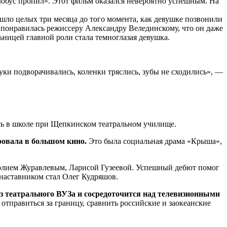
обус пропил». Этот фильм оказался невероятно успешным. На
шло целых три месяца до того момента, как девушке позвонили
о понравилась режиссеру Александру Велединскому, что он даже
ьницей главной роли стала темноглазая девушка.
ки подворачивались, коленки тряслись, зубы не сходились», —
сь в школе при Щепкинском театральном училище.
ровала в большом кино.
Это была социальная драма «Крыша»,
лием Журавлевым, Ларисой Гузеевой. Успешный дебют помог
наставником стал Олег Кудряшов.
з театрального ВУЗа и сосредоточится над телевизионными
 отправиться за границу, сравнить российские и заокеанские