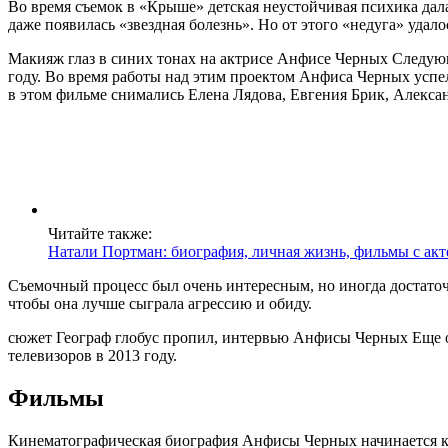
Во время съемок в «Крыше» детская неустойчивая психика дала
даже появилась «звездная болезнь». Но от этого «недуга» уда
Макияж глаз в синих тонах на актрисе Анфисе Черных Следующ
году. Во время работы над этим проектом Анфиса Черных успе
в этом фильме снимались Елена Лядова, Евгения Брик, Алексан
Читайте также:
Натали Портман: биография, личная жизнь, фильмы с ак
Съемочный процесс был очень интересным, но иногда достато
чтобы она лучше сыграла агрессию и обиду.
сюжет Географ глобус пропил, интервью Анфисы Черных Еще о
телевизоров в 2013 году.
Фильмы
Кинематографическая биография Анфисы Черных начинается ка