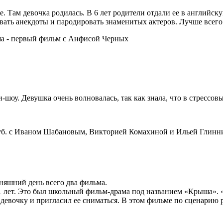
 Там девочка родилась. В 6 лет родители отдали ее в английс
зывать анекдоты и пародировать знаменитых актеров. Лучше всег
-шоу. Девушка очень волновалась, так как знала, что в стрессо
 руб. с Иваном Шабановым, Викторией Комахиной и Ильей Глинни
няшний день всего два фильма.
11 лет. Это был школьный фильм-драма под названием «Крыша».
девочку и пригласил ее сниматься. В этом фильме по сценарию