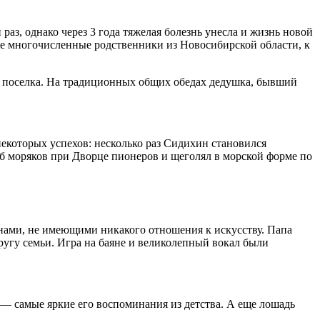
 раз, однако через 3 года тяжелая болезнь унесла и жизнь новой
кже многочисленные родственники из Новосибирской области, к
у поселка. На традиционных общих обедах дедушка, бывший
некоторых успехов: несколько раз Сидихин становился
уб моряков при Дворце пионеров и щеголял в морской форме по
ами, не имеющими никакого отношения к искусству. Папа
кругу семьи. Игра на баяне и великолепный вокал были
 — самые яркие его воспоминания из детства. А еще лошадь