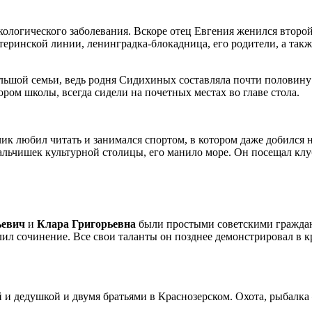
нкологического заболевания. Вскоре отец Евгения женился второй
атеринской линии, ленинградка-блокадница, его родители, а та
ольшой семьи, ведь родня Сидихиных составляла почти половин
ром школы, всегда сидели на почетных местах во главе стола.
ик любил читать и занимался спортом, в котором даже добился 
альчишек культурной столицы, его манило море. Он посещал кл
ьевич
и
Клара Григорьевна
были простыми советскими граждан
лил сочинение. Все свои таланты он позднее демонстрировал в 
 и дедушкой и двумя братьями в Краснозерском. Охота, рыбалка