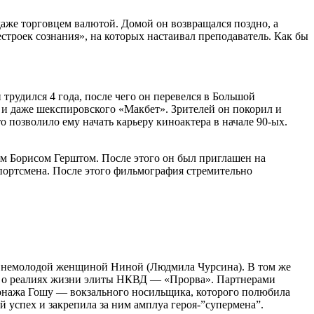
аже торговцем валютой. Домой он возвращался поздно, а
строек сознания», на которых настаивал преподаватель. Как бы
трудился 4 года, после чего он перевелся в Большой
я» и даже шекспировского «Макбет». Зрителей он покорил и
 позволило ему начать карьеру киноактера в начале 90-ых.
ом Борисом Герштом. После этого он был приглашен на
портсмена. После этого фильмография стремительно
ося немолодой женщиной Ниной (Людмила Чурсина). В том же
о о реалиях жизни элиты НКВД — «Прорва». Партнерами
онажа Гошу — вокзального носильщика, которого полюбила
успех и закрепила за ним амплуа героя-”супермена”.