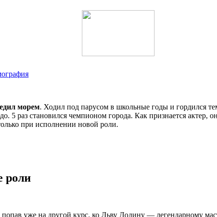
мография
едил морем
. Ходил под парусом в школьные годы и гордился те
до. 5 раз становился чемпионом города. Как признается актер, 
 только при исполнении новой роли.
е роли
, попав уже на другой курс, ко Льву Додину — легендарному ма