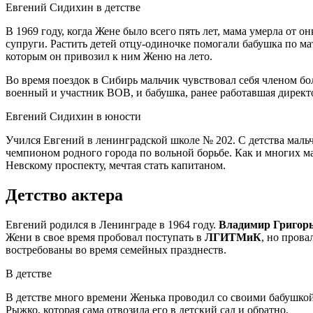
Евгений Сидихин в детстве
В 1969 году, когда Жене было всего пять лет, мама умерла от о
супруги. Растить детей отцу-одиночке помогали бабушка по м
которым он привозил к ним Женю на лето.
Во время поездок в Сибирь мальчик чувствовал себя членом б
военный и участник ВОВ, и бабушка, ранее работавшая директо
Евгений Сидихин в юности
Учился Евгений в ленинградской школе № 202. С детства мальч
чемпионом родного города по вольной борьбе. Как и многих м
Невскому проспекту, мечтая стать капитаном.
Детство актера
Евгений родился в Ленинграде в 1964 году.
Владимир Григор
Жени в свое время пробовал поступать в
ЛГИТМиК
, но прова
востребованы во время семейных празднеств.
В детстве
В детстве много времени Женька проводил со своими бабушкой
Рыжко, которая сама отвозила его в детский сад и обратно.