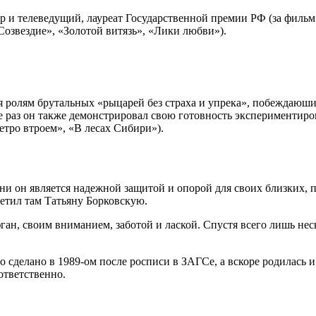
и телеведущий, лауреат Государственной премии РФ (за фильм 
Созвездие», «Золотой витязь», «Лики любви»).
 ролям брутальных «рыцарей без страха и упрека», побеждаюши
 раз он также демонстрировал свою готовность экспериментиро
етро втроем», «В лесах Сибири»).
зни он является надежной защитой и опорой для своих близких
ретил там Татьяну Борковскую.
н, своим вниманием, заботой и лаской. Спустя всего лишь неск
сделано в 1989-ом после росписи в ЗАГСе, а вскоре родилась и 
ответственно.