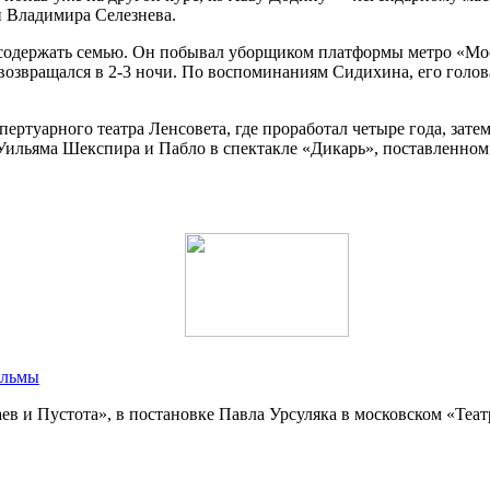
и Владимира Селезнева.
ы содержать семью. Он побывал уборщиком платформы метро «М
озвращался в 2-3 ночи. По воспоминаниям Сидихина, его голова
пертуарного театра Ленсовета, где проработал четыре года, зате
 Уильяма Шекспира и Пабло в спектакле «Дикарь», поставленном
ильмы
ев и Пустота», в постановке Павла Урсуляка в московском «Теат