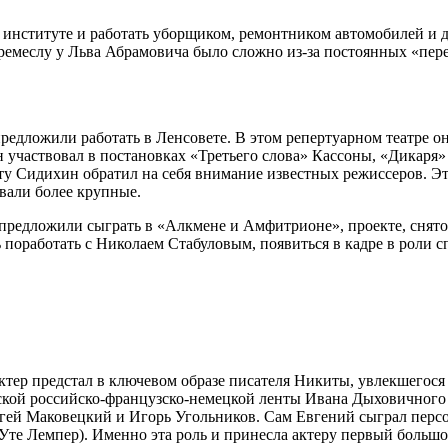
институте и работать уборщиком, ремонтником автомобилей и д
у ремеслу у Льва Абрамовича было сложно из-за постоянных «пере
едложили работать в Ленсовете. В этом репертуарном театре он 
 он участвовал в постановках «Третьего слова» Кассоны, «Дикар
ту Сидихин обратил на себя внимание известных режиссеров. Это
вали более крупные.
 предложили сыграть в «Алкмене и Амфитрионе», проекте, снят
поработать с Николаем Стабуловым, появиться в кадре в роли с
 актер предстал в ключевом образе писателя Никиты, увлекшег
еской российско-французско-немецкой ленты Ивана Дыховичног
гей Маковецкий и Игорь Угольников. Сам Евгений сыграл перс
е Лемпер). Именно эта роль и принесла актеру первый большой 