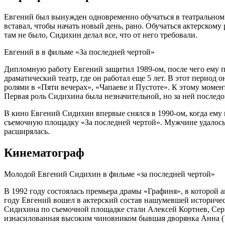
Евгений был вынужден одновременно обучаться в театральном 
вставал, чтобы начать новый день, рано. Обучаться актерском
там не было, Сидихин делал все, что от него требовали.
Евгений в в фильме «За последней чертой»
Дипломную работу Евгений защитил 1989-ом, после чего ему пр
драматический театр, где он работал еще 5 лет. В этот период
ролями в «Пяти вечерах», «Чапаеве и Пустоте». К этому момен
Первая роль Сидихина была незначительной, но за ней последо
В кино Евгений Сидихин впервые снялся в 1990-ом, когда ему
съемочную площадку «За последней чертой». Мужчине удалось 
расширялась.
Кинематограф
Молодой Евгений Сидихин в фильме «за последней чертой»
В 1992 году состоялась премьера драмы «Графиня», в которой
году Евгений вошел в актерский состав нашумевшей историч
Сидихина по съемочной площадке стали Алексей Кортнев, Сер
изнасилованная высоким чиновником бывшая дворянка Анна (Ут