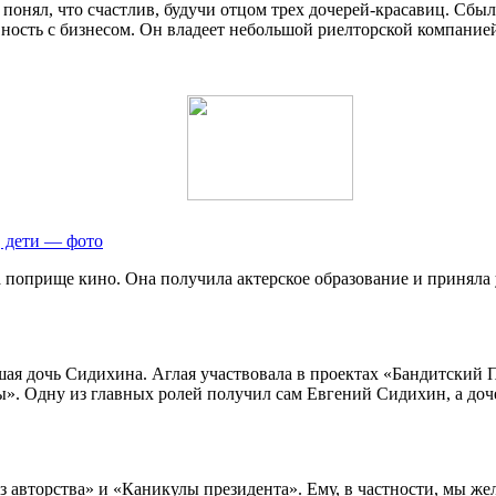
 понял, что счастлив, будучи отцом трех дочерей-красавиц. Сбыла
ость с бизнесом. Он владеет небольшой риелторской компанией
, дети — фото
 поприще кино. Она получила актерское образование и приняла 
шая дочь Сидихина. Аглая участвовала в проектах «Бандитский
ны». Одну из главных ролей получил сам Евгений Сидихин, а доч
ез авторства» и «Каникулы президента». Ему, в частности, мы ж