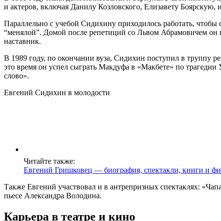
и актеров, включая Данилу Козловского, Елизавету Боярскую, 
Параллельно с учебой Сидихину приходилось работать, чтоб
“менялой”. Домой после репетиций со Львом Абрамовичем он в
наставник.
В 1989 году, по окончании вуза, Сидихин поступил в труппу ре
это время он успел сыграть Макдуфа в «Макбете» по трагедии
слово».
Евгений Сидихин в молодости
Читайте также:
Евгений Гришковец — биография, спектакли, книги и ф
Также Евгений участвовал и в антрепризных спектаклях: «Чапа
пьесе Александра Володина.
Карьера в театре и кино