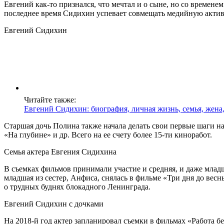
Евгений как-то признался, что мечтал и о сыне, но со временем
последнее время Сидихин успевает совмещать медийную активн
Евгений Сидихин
Читайте также:
Евгений Сидихин: биография, личная жизнь, семья, жена
Старшая дочь Полина также начала делать свои первые шаги на
«На глубине» и др. Всего на ее счету более 15-ти киноработ.
Семья актера Евгения Сидихина
В съемках фильмов принимали участие и средняя, и даже млад
младшая из сестер, Анфиса, снялась в фильме «Три дня до вес
о трудных буднях блокадного Ленинграда.
Евгений Сидихин с дочками
На 2018-й год актер запланировал съемки в фильмах «Работа б