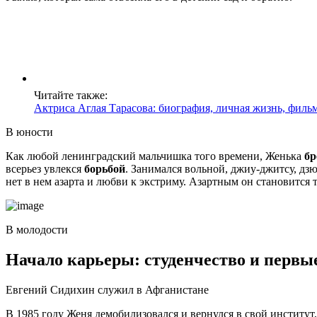
Читайте также:
Актриса Аглая Тарасова: биография, личная жизнь, филь
В юности
Как любой ленинградский мальчишка того времени, Женька
бр
всерьез увлекся
борьбой
. Занимался вольной, джиу-джитсу, дзю
нет в нем азарта и любви к экстриму. Азартным он становится
В молодости
Начало карьеры: студенчество и первы
Евгений Сидихин служил в Афганистане
В 1985 году Женя демобилизовался и вернулся в свой институт