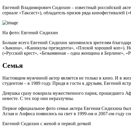
Евгений Владимирович Сидихин – известный российский актер 
сериале «Таксист»), обладатель призов ряда кинофестивалей («
На фото: Евгений Сидихин
Больше всего Евгений Сидихин запомнился зрителям благодаря
«Зыкина», «Каникулы президента», «Плохой хороший коп»). Не
(«Русский крест», «Безымянная – одна женщина в Берлине», «Р
Семья
Настоящим мужчиной актер является не только в кино. И в жи
студентом – в 1989 году. Придя в гости к друзьям, Евгений вст
Девушка сразу покорила мужественного парня, прошедшего Афга
невесте. С тех пор они неразлучны.
Первое официальное фото семьи актера Евгения Сидихина было 
Аглая и Анфиса появились на свет в 1999-ом и 2007-ом году со
Евгений Сидихин с женой и первой дочкой