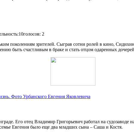
льность:10голосов: 2
им поколениям зрителей. Сыграв сотни ролей в кино, Сидихин 
нию быть счастливым в браке и стать отцом одаренных дочерей
изнь. Фото Урбанского Евгения Яковлевича
нграде. Его отец Владимир Григорьевич работал на судозаводе н
 семье Евгения было еще два младших сына – Саша и Костя.