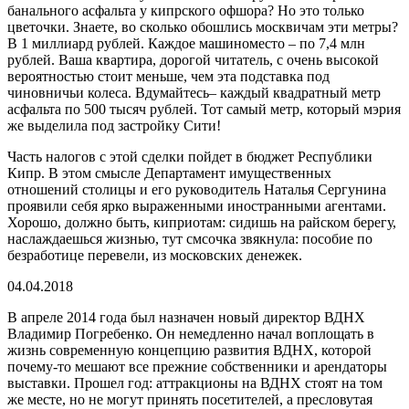
банального асфальта у кипрского офшора? Но это только
цветочки. Знаете, во сколько обошлись москвичам эти метры?
В 1 миллиард рублей. Каждое машиноместо – по 7,4 млн
рублей. Ваша квартира, дорогой читатель, с очень высокой
вероятностью стоит меньше, чем эта подставка под
чиновничьи колеса. Вдумайтесь– каждый квадратный метр
асфальта по 500 тысяч рублей. Тот самый метр, который мэрия
же выделила под застройку Сити!
Часть налогов с этой сделки пойдет в бюджет Республики
Кипр. В этом смысле Департамент имущественных
отношений столицы и его руководитель Наталья Сергунина
проявили себя ярко выраженными иностранными агентами.
Хорошо, должно быть, киприотам: сидишь на райском берегу,
наслаждаешься жизнью, тут смсочка звякнула: пособие по
безработице перевели, из московских денежек.
04.04.2018
В апреле 2014 года был назначен новый директор ВДНХ
Владимир Погребенко. Он немедленно начал воплощать в
жизнь современную концепцию развития ВДНХ, которой
почему-то мешают все прежние собственники и арендаторы
выставки. Прошел год: аттракционы на ВДНХ стоят на том
же месте, но не могут принять посетителей, а пресловутая