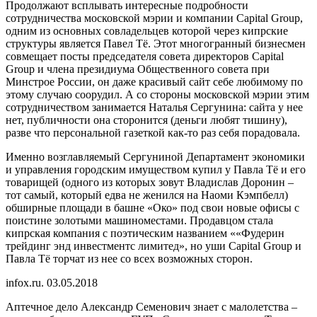
Продолжают всплывать интересные подробности
сотрудничества московской мэрии и компании Capital Group,
одним из основных совладельцев которой через кипрские
структуры является Павел Тё. Этот многогранный бизнесмен
совмещает посты председателя совета директоров Capital
Group и члена президиума Общественного совета при
Минстрое России, он даже красивый сайт себе любимому по
этому случаю соорудил. А со стороны московской мэрии этим
сотрудничеством занимается Наталья Сергунина: сайта у нее
нет, публичности она сторонится (деньги любят тишину),
разве что персональной газеткой как-то раз себя порадовала.
Именно возглавляемый Сергуниной Департамент экономики
и управления городским имуществом купил у Павла Тё и его
товарищей (одного из которых зовут Владислав Доронин –
тот самый, который едва не женился на Наоми Кэмпбелл)
обширные площади в башне «Око» под свои новые офисы с
поистине золотыми машиноместами. Продавцом стала
кипрская компания с поэтическим названием ««Фудерин
трейдинг энд инвестментс лимитед», но уши Capital Group и
Павла Тё торчат из нее со всех возможных сторон.
infox.ru. 03.05.2018
Аптечное дело Александр Семенович знает с малолетства –