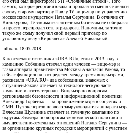
его отец был директором ГУП «Столичные аптеки». Того
самого, которое реорганизовала и продала за смешные деньги
своему старому партнеру Павлу Тё вице-мэр по управлению
московским имуществом Наталья Сергунина. В отличие от
Винокурова, Тё заниматься аптечным бизнесом не собирался
и просто перепродал сеть втридорога. Напомним, за точно
такую же схему получил свой первый приговор по
уголовному делу «Кировлеса» Алексей Навальный.
infox.ru. 18.05.2018
Как отмечают источники «URA.RU», если в 2013 году за
кампанию Собянина отвечал один человек — вице-мэр и
глава аппарата правительства Москвы Анастасия Ракова, то
сейчас функционал распределен между тремя вице-мэрами,
рассказали «URA.RU» два собеседника, знакомых с
ситуацией.Ракова отвечает за технологическую часть
кампании и агитматериалы. Вице-мэр по вопросам
региональной безопасности и информационной политики
Александр Горбенко — за продвижение мэра в соцсетях и
СМИ. Пул экспертов первого замруководителя аппарата мэра
Вячеслава Шуленина отвечает за точечную кампанию по
округам. Заммэра по вопросам экономической политики и
имущественно-земельных отношений Наталья Сергунина —
за организацию крупных городских мероприятий с участием