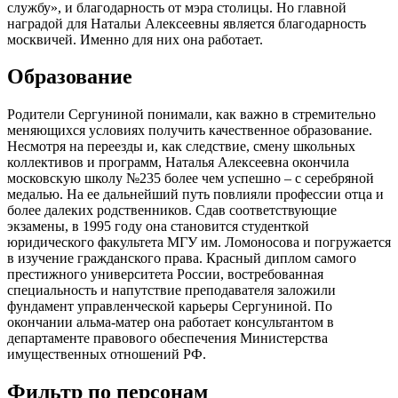
службу», и благодарность от мэра столицы. Но главной
наградой для Натальи Алексеевны является благодарность
москвичей. Именно для них она работает.
Образование
Родители Сергуниной понимали, как важно в стремительно
меняющихся условиях получить качественное образование.
Несмотря на переезды и, как следствие, смену школьных
коллективов и программ, Наталья Алексеевна окончила
московскую школу №235 более чем успешно ‒ с серебряной
медалью. На ее дальнейший путь повлияли профессии отца и
более далеких родственников. Сдав соответствующие
экзамены, в 1995 году она становится студенткой
юридического факультета МГУ им. Ломоносова и погружается
в изучение гражданского права. Красный диплом самого
престижного университета России, востребованная
специальность и напутствие преподавателя заложили
фундамент управленческой карьеры Сергуниной. По
окончании альма-матер она работает консультантом в
департаменте правового обеспечения Министерства
имущественных отношений РФ.
Фильтр по персонам