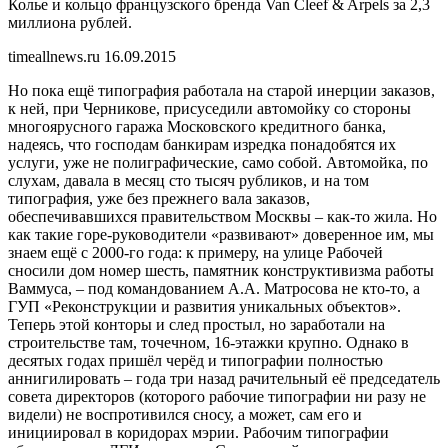
Колье и кольцо французского бренда Van Cleef & Arpels за 2,3
миллиона рублей.
timeallnews.ru 16.09.2015
Но пока ещё типография работала на старой инерции заказов,
к ней, при Черникове, присуседили автомойку со стороны
многоярусного гаража Московского кредитного банка,
надеясь, что господам банкирам изредка понадобятся их
услуги, уже не полиграфические, само собой. Автомойка, по
слухам, давала в месяц сто тысяч рубликов, и на том
типография, уже без прежнего вала заказов,
обеспечивавшихся правительством Москвы – как-то жила. Но
как такие горе-руководители «развивают» доверенное им, мы
знаем ещё с 2000-го года: к примеру, на улице Рабочей
сносили дом номер шесть, памятник конструктивизма работы
Ваммуса, – под командованием А.А. Матросова не кто-то, а
ГУП «Реконструкции и развития уникальных объектов».
Теперь этой конторы и след простыл, но заработали на
строительстве там, точечном, 16-этажки крупно. Однако в
десятых годах пришёл черёд и типографии полностью
аннигилировать – года три назад рачительный её председатель
совета директоров (которого рабочие типографии ни разу не
видели) не воспротивился сносу, а может, сам его и
инициировал в коридорах мэрии. Рабочим типографии