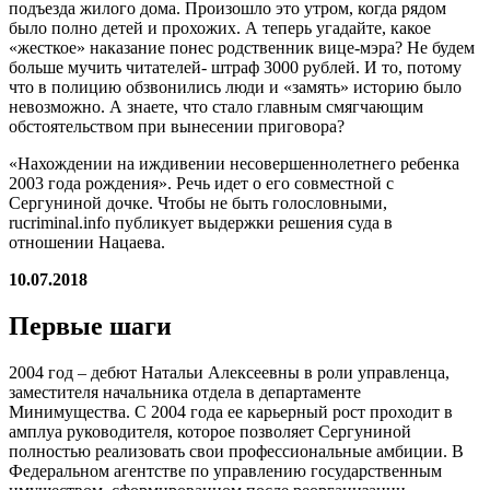
подъезда жилого дома. Произошло это утром, когда рядом
было полно детей и прохожих. А теперь угадайте, какое
«жесткое» наказание понес родственник вице-мэра? Не будем
больше мучить читателей- штраф 3000 рублей. И то, потому
что в полицию обзвонились люди и «замять» историю было
невозможно. А знаете, что стало главным смягчающим
обстоятельством при вынесении приговора?
«Нахождении на иждивении несовершеннолетнего ребенка
2003 года рождения». Речь идет о его совместной с
Сергуниной дочке. Чтобы не быть голословными,
rucriminal.info публикует выдержки решения суда в
отношении Нацаева.
10.07.2018
Первые шаги
2004 год ‒ дебют Натальи Алексеевны в роли управленца,
заместителя начальника отдела в департаменте
Минимущества. С 2004 года ее карьерный рост проходит в
амплуа руководителя, которое позволяет Сергуниной
полностью реализовать свои профессиональные амбиции. В
Федеральном агентстве по управлению государственным