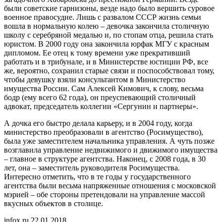
были советские гарнизоны, везде надо было вершить суровое
военное правосудие. Лишь с развалом СССР жизнь семьи
вошла в нормальную колею – девочка закончила столичную
школу с серебряной медалью и, по стопам отца, решила стать
юристом. В 2000 году она закончила юрфак МГУ с красным
дипломом. Ее отец к тому времени уже прекративший
работать и в трибунале, и в Министерстве юстиции РФ, все
же, вероятно, сохранил старые связи и поспособствовал тому,
чтобы девушку взяли консультантом в Министерство
имущества России. Сам Алексей Кимович, к слову, весьма
бодр (ему всего 62 года), он преуспевающий столичный
адвокат, председатель коллегии «Сергунин и партнеры».
А дочка его быстро делала карьеру, и в 2004 году, когда
министерство преобразовали в агентство (Росимущество),
была уже заместителем начальника управления. А чуть позже
возглавила управление недвижимого и движимого имущества
– главное в структуре агентства. Наконец, с 2008 года, в 30
лет, она – заместитель руководителя Росимущества.
Интересно отметить, что в те годы у государственного
агентства были весьма напряженные отношения с московской
мэрией – обе стороны претендовали на управление массой
вкусных объектов в столице.
infox.ru 22.01.2018