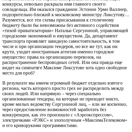
конкурсы, невольно раскрыла имя главного своего
совладельца. Им оказался гражданин Эстонии Урмо Валлнер,
подозрительно близкий к московскому министру Ликсутову…
Разумеется, все эти схемы присасывания к столичному
бюджету были бы невозможны без активного содействия
«тихой приватизаторши» Натальи Сергуниной, управляющей
городскими экономикой и имуществом. Да, департамент
транспорта проявляет завидную самостоятельность, в том
числе и при организации тендеров, но все же тут, как ни
крути, уходит иностранным агентам именно городское
имущество: права на организацию перевозок, на
распространение беспроводных сетей. Или она правда еще
видит на симпатяге Максиме Ликсутове хоть одно свободное
место для проб?
В результате мы имеем огромный бюджет отдельно взятого
региона, часть которого просто грех не распределить между
своих людей. Или напрямую – через специально
организованные тендеры, на которые не приходит никто,
кроме милых ведомству Сергуниной лиц, – или же косвенно,
через предоставление возможностей заработать без
конкуренции, как это произошло с «Аэроэкспрессом»,
электричками «РЭКС» и злополучным «МаксимаТелекомом»
и его криворукими программистами.