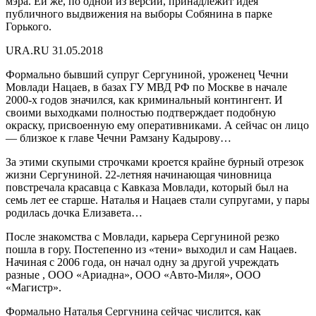
мэра. Ей же, по одной из версий, принадлежит идея
публичного выдвижения на выборы Собянина в парке
Горького.
URA.RU 31.05.2018
Формально бывший супруг Сергуниной, уроженец Чечни
Мовлади Нацаев, в базах ГУ МВД РФ по Москве в начале
2000-х годов значился, как криминальный контингент. И
своими выходками полностью подтверждает подобную
окраску, присвоенную ему оперативниками. А сейчас он лицо
— близкое к главе Чечни Рамзану Кадырову…
За этими скупыми строчками кроется крайне бурный отрезок
жизни Сергуниной. 22-летняя начинающая чиновница
повстречала красавца с Кавказа Мовлади, который был на
семь лет ее старше. Наталья и Нацаев стали супругами, у пары
родилась дочка Елизавета…
После знакомства с Мовлади, карьера Сергуниной резко
пошла в гору. Постепенно из «тени» выходил и сам Нацаев.
Начиная с 2006 года, он начал одну за другой учреждать
разные , ООО «Ариадна», ООО «Авто-Миля», ООО
«Магистр».
Формально Наталья Сергунина сейчас числится, как