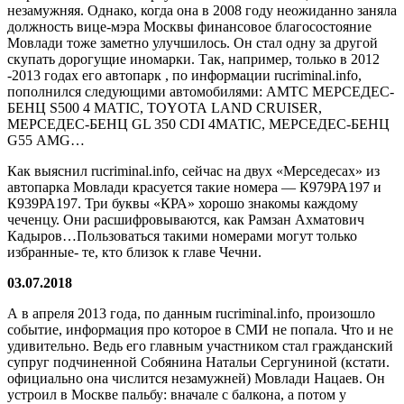
незамужняя. Однако, когда она в 2008 году неожиданно заняла
должность вице-мэра Москвы финансовое благосостояние
Мовлади тоже заметно улучшилось. Он стал одну за другой
скупать дорогущие иномарки. Так, например, только в 2012
-2013 годах его автопарк , по информации rucriminal.info,
пополнился следующими автомобилями: АМТС МЕРСЕДЕС-
БЕНЦ S500 4 МАТIС, ТОYОТА LАND СRUISЕR,
МЕРСЕДЕС-БЕНЦ GL 350 СDI 4МАТIС, МЕРСЕДЕС-БЕНЦ
G55 АМG…
Как выяснил rucriminal.info, сейчас на двух «Мерседесах» из
автопарка Мовлади красуется такие номера — К979РА197 и
К939РА197. Три буквы «КРА» хорошо знакомы каждому
чеченцу. Они расшифровываются, как Рамзан Ахматович
Кадыров…Пользоваться такими номерами могут только
избранные- те, кто близок к главе Чечни.
03.07.2018
А в апреля 2013 года, по данным rucriminal.info, произошло
событие, информация про которое в СМИ не попала. Что и не
удивительно. Ведь его главным участником стал гражданский
супруг подчиненной Собянина Натальи Сергуниной (кстати.
официально она числится незамужней) Мовлади Нацаев. Он
устроил в Москве пальбу: вначале с балкона, а потом у