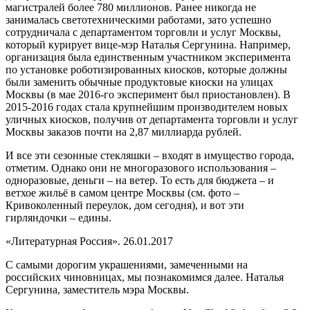
магистралей более 780 миллионов. Ранее никогда не
занималась светотехническими работами, зато успешно
сотрудничала с департаментом торговли и услуг Москвы,
который курирует вице-мэр Наталья Сергунина. Например,
организация была единственным участником эксперимента
по установке роботизированных киосков, которые должны
были заменить обычные продуктовые киоски на улицах
Москвы (в мае 2016-го эксперимент был приостановлен). В
2015-2016 годах стала крупнейшим производителем новых
уличных киосков, получив от департамента торговли и услуг
Москвы заказов почти на 2,87 миллиарда рублей.
И все эти сезонные стекляшки – входят в имущество города,
отметим. Однако они не многоразового использования –
одноразовые, деньги – на ветер. То есть для бюджета – и
ветхое жильё в самом центре Москвы (см. фото –
Кривоколенный переулок, дом сегодня), и вот эти
гирляндочки – едины.
«Литературная Россия». 26.01.2017
С самыми дорогим украшениями, замеченными на
российских чиновницах, мы познакомимся далее. Наталья
Сергунина, заместитель мэра Москвы.