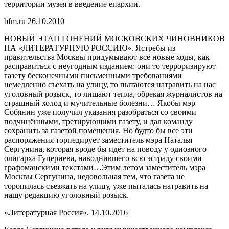
территории музея в введение епархии.
bfm.ru 26.10.2010
НОВЫЙ ЭТАП ГОНЕНИЙ МОСКОВСКИХ ЧИНОВНИКОВ
НА «ЛИТЕРАТУРНУЮ РОССИЮ». Ястребы из
правительства Москвы придумывают всё новые ходы, как
расправиться с неугодным изданием: они то терроризируют
газету бесконечными письменными требованиями
немедленно съехать на улицу, то пытаются натравить на нас
уголовный розыск, то лишают тепла, обрекая журналистов на
страшный холод и мучительные болезни… Якобы мэр
Собянин уже получил указания разобраться со своими
подчинёнными, третирующими газету, и дал команду
сохранить за газетой помещения. Но будто бы все эти
распоряжения торпедирует заместитель мэра Наталья
Сергунина, которая вроде бы идёт на поводу у одиозного
олигарха Гуцериева, наводнившего всю эстраду своими
графоманскими текстами…Этим летом заместитель мэра
Москвы Сергунина, недовольная тем, что газета не
торопилась съезжать на улицу, уже пыталась натравить на
нашу редакцию уголовный розыск.
«Литературная Россия». 14.10.2016