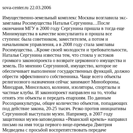
sova-center.ru 22.03.2006
Имущественно-земельный комплекс Москвы возглавила экс-
замглавы Росимущества Наталья Сергунина…После
окончания МГУ в 2000 году Сергунина пришла в тогда еще
Минимущества в качестве консультанта и прошла все
ступени: была советником, заместителем, а потом и
начальником управления, а в 2008 году стала замглавы
Росимущества. ..Кроме своей молодости и требовательности,
Наталья Сергунина известна тем, что стояла у истоков
громкого законопроекта о возврате церковного имущества и
земель. По мнению Сергуниной, имущество, которое не
обеспечивает выполнение государственных функций, должно
обрести эффективного собственника. Чаще всего объекты
религиозного назначения сейчас занимают Минобороны,
Минздрав, Минсельхоз, колонии, изоляторы, спортзалы и
частные клубы. И законопроект направлен на то, чтобы
отнять эти объекты и передать епархиям. По данным
Росохранкультуры, общее количество объектов, попадающих
под действие закона, 20-25 тысяч. Резко против инициативы
Сергуниной выступали музеи. Например, в 2007 году
защитники музея-заповедника «Рязанский кремль» направил
письмо на имя тогда первого вице-премьера Дмитрия
Медведева с просьбой воспрепятствовать передаче