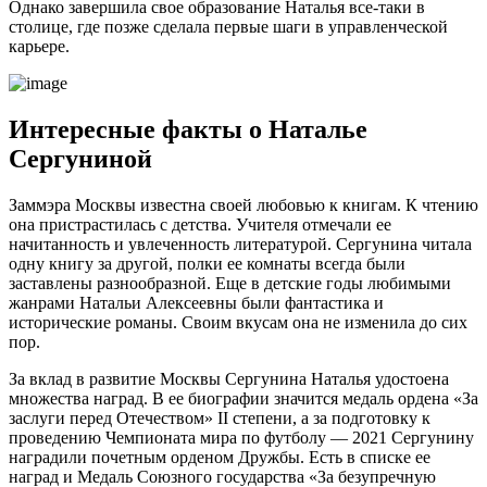
Однако завершила свое образование Наталья все-таки в
столице, где позже сделала первые шаги в управленческой
карьере.
Интересные факты о Наталье
Сергуниной
Заммэра Москвы известна своей любовью к книгам. К чтению
она пристрастилась с детства. Учителя отмечали ее
начитанность и увлеченность литературой. Сергунина читала
одну книгу за другой, полки ее комнаты всегда были
заставлены разнообразной. Еще в детские годы любимыми
жанрами Натальи Алексеевны были фантастика и
исторические романы. Своим вкусам она не изменила до сих
пор.
За вклад в развитие Москвы Сергунина Наталья удостоена
множества наград. В ее биографии значится медаль ордена «За
заслуги перед Отечеством» II степени, а за подготовку к
проведению Чемпионата мира по футболу — 2021 Сергунину
наградили почетным орденом Дружбы. Есть в списке ее
наград и Медаль Союзного государства «За безупречную