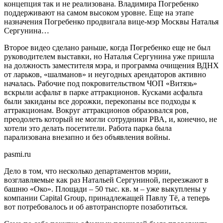
концепция так и не реализована. Владимира Погребенко
поддерживают на самом высоком уровне. Еще на этапе
назначения Погребенко продвигала вице-мэр Москвы Наталья
Сергунина…
Второе видео сделано раньше, когда Пөгребенко еще не был
руководителем выставки, но Наталья Сергунина уже пришла
на должность заместителя мэра, и программа очищения ВДНХ
от ларьков, «шалманов» и неугодных арендаторов активно
началась. Рабочие под покровительством ЧОП «Витязь»
вскрыли асфальт в парке аттракционов. Кусками асфальта
были закиданы все дорожки, перекопаны все подходы к
аттракционам. Вокруг аттракционов образовался ров,
преодолеть который не могли сотрудники РВА, и, конечно, не
хотели это делать посетители. Работа парка была
парализована внезапно и без объявления войны.
pasmi.ru
Дело в том, что несколько департаментов мэрии,
возглавляемые как раз Натальей Сергуниной, переезжают в
башню «Око». Площади – 50 тыс. кв. м – уже выкуплены у
компании Capital Group, принадлежащей Павлу Тё, а теперь
вот потребовалось и об автотранспорте позаботиться.