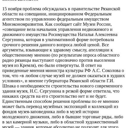
15 ноября проблема обсуждалась в правительстве Рязанской
области на совещании, инициированном Федеральным
агентством по управлению федеральным имуществом
Минэкономразвития. Как сообщает сайт Музеи России,
«совещание вела начальник управления недвижимого и
движимого имущества Росимущества Наталья Алексеевна
Сергунина, которая в ультимативной форме потребовала
срочного решения данного вопроса любой ценой. Все
аргументы, взывающие к здравому смыслу, апелляции к
общественному мнению (по результатам опроса областного
радио рязанцы выступают однозначно против выселения
музея из Кремля), ею были отвергнуты. В ответ на
приведенные мнения министра культуры РФ А.С. Соколова о
том, что «в любом случае музей не должен оказаться в худших
условиях», и мнение губернатора Рязанской области Г.И.
Шпака о необходимости строительства нового современного
здания музея, Н.С. Сергунина в резкой форме ответила, что
никаких средств на его строительство нет и не будет.
Единственным способом решения проблемы по ее мнению
может быть перевод музейных экспозиций и коллекций из
фондов музея-заповедника либо в музей истории
молодежного движения, либо в бывшие торговые ряды, либо
в зал камерной музыки, либо в областной художественный
музей — здания, которые абсолютно не подходят для этого,