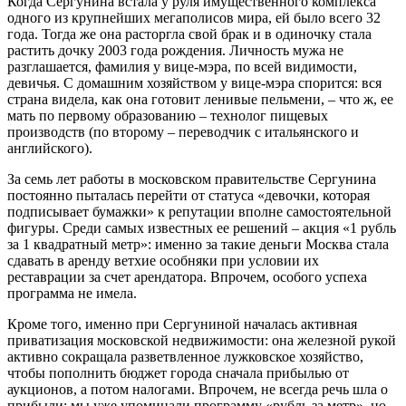
Когда Сергунина встала у руля имущественного комплекса
одного из крупнейших мегаполисов мира, ей было всего 32
года. Тогда же она расторгла свой брак и в одиночку стала
растить дочку 2003 года рождения. Личность мужа не
разглашается, фамилия у вице-мэра, по всей видимости,
девичья. С домашним хозяйством у вице-мэра спорится: вся
страна видела, как она готовит ленивые пельмени, – что ж, ее
мать по первому образованию – технолог пищевых
производств (по второму – переводчик с итальянского и
английского).
За семь лет работы в московском правительстве Сергунина
постоянно пыталась перейти от статуса «девочки, которая
подписывает бумажки» к репутации вполне самостоятельной
фигуры. Среди самых известных ее решений – акция «1 рубль
за 1 квадратный метр»: именно за такие деньги Москва стала
сдавать в аренду ветхие особняки при условии их
реставрации за счет арендатора. Впрочем, особого успеха
программа не имела.
Кроме того, именно при Сергуниной началась активная
приватизация московской недвижимости: она железной рукой
активно сокращала разветвленное лужковское хозяйство,
чтобы пополнить бюджет города сначала прибылью от
аукционов, а потом налогами. Впрочем, не всегда речь шла о
прибыли: мы уже упоминали программу «рубль за метр», но