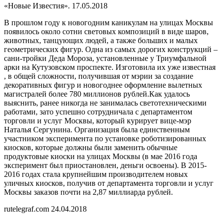
«Новые Известия». 17.05.2018
В прошлом году к новогодним каникулам на улицах Москвы
появилось около сотни световых композиций в виде шаров,
животных, танцующих людей, а также больших и малых
геометрических фигур. Одна из самых дорогих конструкций –
сани-тройки Деда Мороза, установленные у Триумфальной
арки на Кутузовском проспекте. Изготовила их уже известная
, в общей сложности, получившая от мэрии за создание
декоративных фигур и новогоднее оформление вылетных
магистралей более 780 миллионов рублей.Как удалось
выяснить, ранее никогда не занималась светотехническими
работами, зато успешно сотрудничала с департаментом
торговли и услуг Москвы, который курирует вице-мэр
Наталья Сергунина. Организация была единственным
участником эксперимента по установке роботизированных
киосков, которые должны были заменить обычные
продуктовые киоски на улицах Москвы (в мае 2016 года
эксперимент был приостановлен, деньги освоены). В 2015-
2016 годах стала крупнейшим производителем новых
уличных киосков, получив от департамента торговли и услуг
Москвы заказов почти на 2,87 миллиарда рублей.
rutelegraf.com 24.04.2018