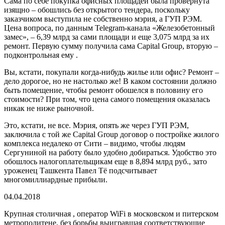
Сама по себе покупка офисных площадей была провернута
изящно – обошлись без открытого тендера, поскольку
заказчиком выступила не собственно мэрия, а ГУП РЭМ.
Цена вопроса, по данным Telegram-канала «Железобетонный
замес», – 6,39 млрд за сами площади и еще 3,075 млрд за их
ремонт. Первую сумму получила сама Capital Group, вторую –
подконтрольная ему .
Вы, кстати, покупали когда-нибудь жилье или офис? Ремонт –
дело дорогое, но не настолько же! В каком состоянии должно
быть помещение, чтобы ремонт обошелся в половину его
стоимости? При том, что цена самого помещения оказалась
никак не ниже рыночной.
Это, кстати, не все. Мэрия, опять же через ГУП РЭМ,
заключила с той же Capital Group договор о постройке жилого
комплекса недалеко от Сити – видимо, чтобы людям
Сергуниной на работу было удобно добираться. Удобство это
обошлось налогоплательщикам еще в 8,894 млрд руб., зато
уроженец Ташкента Павел Тё подсчитывает
многомиллиардные прибыли.
04.04.2018
Крупная столичная , оператор WiFi в московском и питерском
метрополитене, без борьбы выигравшая соответствующие