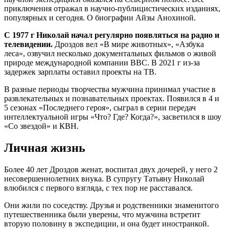
приключения отражал в научно-публицистических изданиях,
популярных и сегодня. О биографии Айзы Анохиной.
С 1977 г Николай начал регулярно появляться на радио и
телевидении.
Дроздов вел «В мире животных», «Азбука
леса», озвучил несколько документальных фильмов о живой
природе международной компании ВВС. В 2021 г из-за
задержек зарплаты оставил проекты на ТВ.
В разные периоды творчества мужчина принимал участие в
развлекательных и познавательных проектах. Появился в 4 и
5 сезонах «Последнего героя», сыграл в серии передач
интеллектуальной игры «Что? Где? Когда?», засветился в шоу
«Со звездой» и КВН.
Личная жизнь
Более 40 лет Дроздов женат, воспитал двух дочерей, у него 2
несовершеннолетних внука. В супругу Татьяну Николай
влюбился с первого взгляда, с тех пор не расставался.
Они жили по соседству. Друзья и родственники знаменитого
путешественника были уверены, что мужчина встретит
вторую половину в экспедиции, и она будет иностранкой.