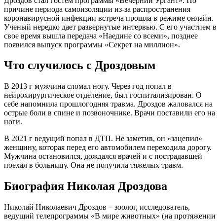
Дроздов стал гостем программы «Вечерний Ургант». По
причине периода самоизоляции из-за распространения
коронавирусной инфекции встреча прошла в режиме онлайн.
Ученый нередко дает развернутые интервью. С его участием в
свое время вышла передача «Наедине со всеми», позднее
появился выпуск программы «Секрет на миллион».
Что случилось с Дроздовым
В 2013 г мужчина сломал ногу. Через год попал в
нейрохирургическое отделение, был госпитализирован. О
себе напомнила прошлогодняя травма. Дроздов жаловался на
острые боли в спине и позвоночнике. Врачи поставили его на
ноги.
В 2021 г ведущий попал в ДТП. Не заметив, он «зацепил»
женщину, которая перед его автомобилем переходила дорогу.
Мужчина остановился, дождался врачей и с пострадавшей
поехал в больницу. Она не получила тяжелых травм.
Биография Николая Дроздова
Николай Николаевич Дроздов – зоолог, исследователь,
ведущий телепрограммы «В мире животных» (на протяжении