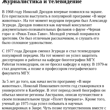
Журналистика и телевидение
В 1968 году Николай Дроздов впервые появился на экране.
Его пригласили выступить в популярной программе «В мире
животных». На тот момент ведущим передачи был Александр
Згуриди. Дроздов появился как научный консультант
документально-познавательных фильмов о фауне «Черная
гора» и «Рики-Тики-Тави». Молодой ученый понравился
зрителям. Он был отличным рассказчиком, и слушать его
было сплошное удовольствие.
С 1977 года Дроздов сменил Згуриди и стал телеведущим
популярной передачи. На тот момент он успел защитить
диссертацию и работал на кафедре биогеографии МГУ.
Работая телеведущим, он не бросил кафедру и науку. В 1979-м
стал доцентом, а позже и профессором географического
факультета МГУ.
За 5 лет до того, как начал вести программу «В мире
животных», Николай Николаевич почти год стажировался в
университете в Канберре. В этот период своей биографии он
объехал многие регионы Австралии, описав путешествие в
своем познавательном труде «Полет бумеранга». Кроме того,
ученый до 1975 года успел побывать в научных
командировках в Заире. Чуть позже путешественник вместе с