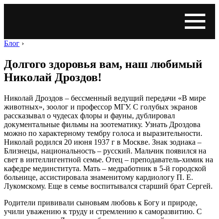
Блог
›
Долгого здоровья вам, наш любимый
Николай Дроздов!
Николай Дроздов – бессменный ведущий передачи «В мире
животных», зоолог и профессор МГУ. С голубых экранов
рассказывал о чудесах флоры и фауны, дублировал
документальные фильмы на зоотематику. Узнать Дроздова
можно по характерному тембру голоса и выразительности.
Николай родился 20 июня 1937 г в Москве. Знак зодиака –
Близнецы, национальность – русский. Мальчик появился на
свет в интеллигентной семье. Отец – преподаватель-химик на
кафедре мединститута. Мать – медработник в 5-й городской
больнице, ассистировала знаменитому кардиологу П. Е.
Лукомскому. Еще в семье воспитывался старший брат Сергей.
Родители прививали сыновьям любовь к Богу и природе,
учили уважению к труду и стремлению к саморазвитию. С