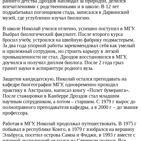
раннего детства Дроздов наблюдал за природой, делился
впечатлениями с родственниками и в школе. В 12 лет
подрабатывал погонщиком стада, записался в Дарвинский
музей, где углубленно изучал биологию.
В школе Николай учился отлично, успешно поступил в МГУ.
Выбрал биологический факультет. После второго курса
бросил учебу, устроился на швейную фабрику подмастерьем.
За два года упорной работы зарекомендовал себя как умелый
и прилежный сотрудник, но строить карьеру в легкой
промышленности не стал. Дроздов восстановился в МГУ,
доучился и получил диплом биолога. После 2 года грыз
гранит науки в аспирантуре родного вуза.
Защитив кандидатскую, Николай остался преподавать на
кафедре биогеографии МГУ, одновременно проходил
практику в Австралии, написал книгу «Полет бумеранга».
После стажировки в Канберре Дроздов стал младшим
научным сотрудником, а потом – старшим. С 1979 г вырос до
полноправного преподавателя кафедры, а в 2000 г – до звания
профессора.
Работая в МГУ, Николай продолжал путешествовать. В 1975 г
побывал в республике Конго, в 1979 г взобрался на вершину
Эльбруса, посетил острова Самоа и Фиджи, в 1993 г вместе с
научной экспедицией оказался на Северном полюсе. Все