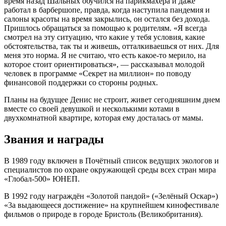
время назад Шальных обучился на парикмахера и даже
работал в барбершопе, правда, когда наступила пандемия и
салоны красоты на время закрылись, он остался без дохода.
Пришлось обращаться за помощью к родителям. «Я всегда
смотрел на эту ситуацию, что какие у тебя условия, какие
обстоятельства, так ты и живешь, отталкиваешься от них. Для
меня это норма. Я не считаю, что есть какое-то мерило, на
которое стоит ориентироваться», — рассказывал молодой
человек в программе «Секрет на миллион» по поводу
финансовой поддержки со стороны родных.
Планы на будущее Денис не строит, живет сегодняшним днем
вместе со своей девушкой и несколькими котами в
двухкомнатной квартире, которая ему досталась от мамы.
Звания и награды
В 1989 году включен в Почётный список ведущих экологов и
специалистов по охране окружающей среды всех стран мира
«Глобал-500» ЮНЕП.
В 1992 году награждён «Золотой пандой» («Зелёный Оскар»)
«3а выдающееся достижение» на крупнейшем кинофестивале
фильмов о природе в городе Бристоль (Великобритания).