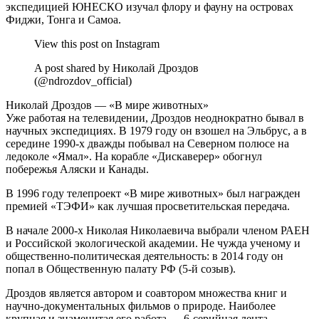
экспедицией ЮНЕСКО изучал флору и фауну на островах
Фиджи, Тонга и Самоа.
View this post on Instagram
A post shared by Николай Дроздов
(@ndrozdov_official)
Николай Дроздов — «В мире животных»
Уже работая на телевидении, Дроздов неоднократно бывал в
научных экспедициях. В 1979 году он взошел на Эльбрус, а в
середине 1990-х дважды побывал на Северном полюсе на
ледоколе «Ямал». На корабле «Дискаверер» обогнул
побережья Аляски и Канады.
В 1996 году телепроект «В мире животных» был награжден
премией «ТЭФИ» как лучшая просветительская передача.
В начале 2000-х Николая Николаевича выбрали членом РАЕН
и Российской экологической академии. Не чужда ученому и
общественно-политическая деятельность: в 2014 году он
попал в Общественную палату РФ (5-й созыв).
Дроздов является автором и соавтором множества книг и
научно-документальных фильмов о природе. Наиболее
крупная и знаменитая его работа — 6-серийная лента