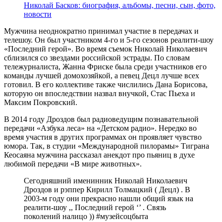
Николай Басков: биография, альбомы, песни, сын, фото,
новости
Мужчина неоднократно принимал участие в передачах и
телешоу. Он был участником 4-го и 5-го сезонов реалити-шоу
«Последний герой». Во время съемок Николай Николаевич
сблизился со звездами российской эстрады. По словам
тележурналиста, Жанна Фриске была среди участников его
команды лучшей домохозяйкой, а певец Децл лучше всех
готовил. В его коллективе также числились Дана Борисова,
которую он впоследствии назвал внучкой, Стас Пьеха и
Максим Покровский.
В 2014 году Дроздов был радиоведущим познавательной
передачи «Азбука леса» на «Детском радио». Нередко во
время участия в других программах он проявляет чувство
юмора. Так, в студии «Международной пилорамы» Тиграна
Кеосаяна мужчина рассказал анекдот про пьяниц в духе
любимой передачи «В мире животных».
Сегодняшний именинник Николай Николаевич
Дроздов и рэппер Кирилл Толмацкий ( Децл) . В
2003-м году они прекрасно нашли общий язык на
реалити-шоу ,, Последний герой ‘’ . Связь
поколений налицо )) #музейсоцбыта