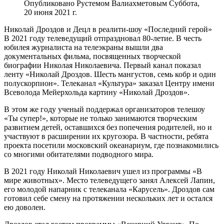
Опубликовано Рустемом Валиахметовым Суббота,
20 июня 2021 г.
Николай Дроздов и Децл в реалити-шоу «Последний герой»
В 2021 году телеведущий отпраздновал 80-летие. В честь
юбилея журналиста на телеэкраны вышли два
документальных фильма, посвященных творческой
биографии Николая Николаевича. Первый канал показал
ленту «Николай Дроздов. Шесть мангустов, семь кобр и один
полускорпион». Телеканал «Культура» заказал Центру имени
Всеволода Мейерхольда картину «Николай Дроздов».
В этом же году ученый поддержал организаторов телешоу
«Ты супер!», которые не только занимаются творческим
развитием детей, оставшихся без попечения родителей, но и
участвуют в расширении их кругозора. В частности, ребята
проекта посетили московский океанариум, где познакомились
со многими обитателями подводного мира.
В 2021 году Николай Николаевич ушел из программы «В
мире животных». Место телеведущего занял Алексей Лапин,
его молодой напарник с телеканала «Карусель». Дроздов сам
готовил себе смену на протяжении нескольких лет и остался
ею доволен.