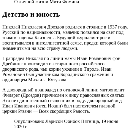
О личной жизни Мити Фомина.
Детство и юность
Николай Николаевич Дроздов родился в столице в 1937 году.
Русский по национальности, мальчик появился на свет под
знаком зодиака Близнецы. Будущий журналист рос и
воспитывался в интеллигентной семье, предки которой были
знаменитыми на всю страну людьми.
Прапрадед Николая по линии мамы Иван Романович фон
Дрейлинг происходил из старинного российского
дворянского рода, чьи корни уходили в Тироль. Иван
Романович был участником Бородинского сражения и
ординарцем Михаила Кутузова.
А двоюродный прапрадед по отцовской линии митрополит
Филарет (Дроздов) причислен к лику православных святых.
Это не единственный священник в роду: двоюродный дед
Иван Иванович (отец Иоанн) был настоятелем главной
церкви Рязани — Всех скорбящих Радость.
Опубликовано Ларисой Обибок Пятница, 19 июня
2020 г.