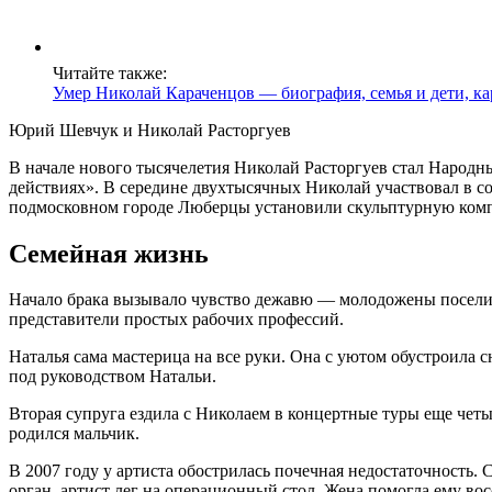
Читайте также:
Умер Николай Караченцов — биография, семья и дети, ка
Юрий Шевчук и Николай Расторгуев
В начале нового тысячелетия Николай Расторгуев стал Народн
действиях». В середине двухтысячных Николай участвовал в с
подмосковном городе Люберцы установили скульптурную ком
Семейная жизнь
Начало брака вызывало чувство дежавю — молодожены поселили
представители простых рабочих профессий.
Наталья сама мастерица на все руки. Она с уютом обустроила 
под руководством Натальи.
Вторая супруга ездила с Николаем в концертные туры еще четы
родился мальчик.
В 2007 году у артиста обострилась почечная недостаточность. 
орган, артист лег на операционный стол. Жена помогла ему во