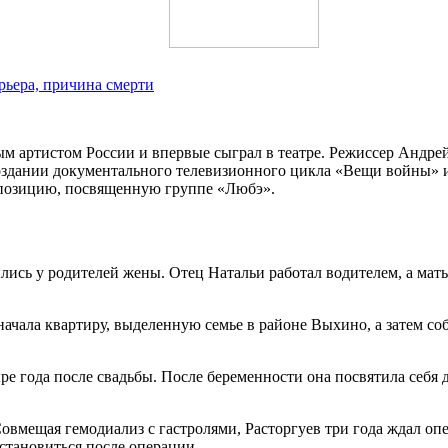
рьера, причина смерти
ым артистом России и впервые сыграл в театре. Режиссер Андре
оздании документального телевизионного цикла «Вещи войны» и 
позицию, посвященную группе «Любэ».
сь у родителей жены. Отец Натальи работал водителем, а мать 
сначала квартиру, выделенную семье в районе Выхино, а затем 
ре года после свадьбы. После беременности она посвятила себя
Совмещая гемодиализ с гастролями, Расторгуев три года ждал оп
сстановиться после операции.