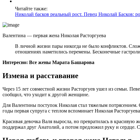
Читайте также:
Николай басков реальный рост. Певец Николай Басков: ро
Валентина — первая жена Николая Расторгуева
В личной жизни пары никогда не было конфликтов. Сложно
отношениях наметились перемены. Бесконечные гастроли
Интересно: Все жены Марата Башарова
Измена и расставание
Через 15 лет совместной жизни Расторгуев ушел из семьи. Пев
сообщил, что уходит к другой женщине.
Для Валентины поступок Николая стал тяжелым потрясением. Он
годы первая супруга с теплом вспоминает Николая Расторгуева
Красивая девочка Валя выросла, но превратилась в красивую 
поддержал друг Анатолий, а потом предложил руку и сердце. 