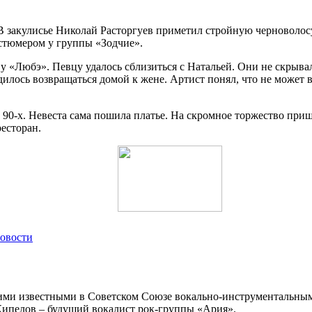
В закулисье Николай Расторгуев приметил стройную черноволос
остюмером у группы «Зодчие».
е у «Любэ». Певцу удалось сблизиться с Натальей. Они не скрыв
дилось возвращаться домой к жене. Артист понял, что не может 
90-х. Невеста сама пошила платье. На скромное торжество приш
ресторан.
новости
кими известными в Советском Союзе вокально-инструментальным
ипелов – будущий вокалист рок-группы «Ария».