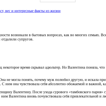
ст, вес и интересные факты из жизни
сти возникали в бытовых вопросах, как во многих семьях. Все р
 отдалили супругов.
ец некоторое время скрывал адюльтер. Но Валентина поняла, что
а не могла понять, почему муж полюбил другую, и искала причи
. С ним она чувствовала себя абсолютно обожаемой и важной, ка
женщину Валентину. После ухода сурового «тамбовского парня» 
С ним Валентина вновь почувствовала себя привлекательной и 