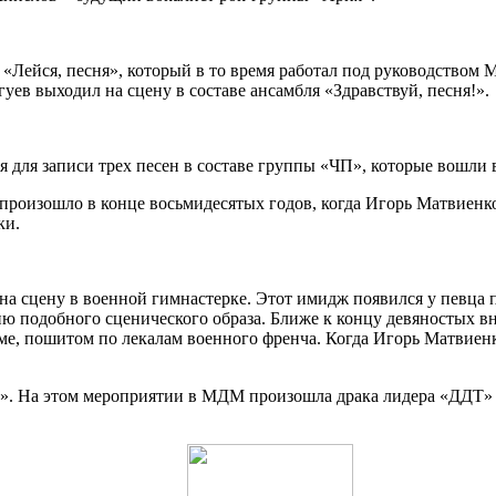
Лейся, песня», который в то время работал под руководством М
уев выходил на сцену в составе ансамбля «Здравствуй, песня!».
для записи трех песен в составе группы «ЧП», которые вошли в
произошло в конце восьмидесятых годов, когда Игорь Матвиенк
ки.
 сцену в военной гимнастерке. Этот имидж появился у певца п
нию подобного сценического образа. Ближе к концу девяностых
юме, пошитом по лекалам военного френча. Когда Игорь Матвиен
м». На этом мероприятии в МДМ произошла драка лидера «ДДТ» 