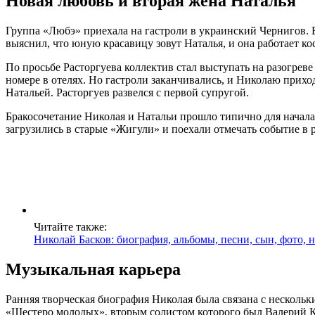
Новая любовь и вторая жена Наталья
Группа «Любэ» приехала на гастроли в украинский Чернигов. 
выяснил, что юную красавицу зовут Наталья, и она работает к
По просьбе Расторгуева коллектив стал выступать на разогрев
номере в отелях. Но гастроли заканчивались, и Николаю прихо
Натальей. Расторгуев развелся с первой супругой.
Бракосочетание Николая и Натальи прошло типично для начала 
загрузились в старые «Жигули» и поехали отмечать событие в 
Читайте также:
Николай Басков: биография, альбомы, песни, сын, фото, 
Музыкальная карьера
Ранняя творческая биография Николая была связана с несколь
«Шестеро молодых», вторым солистом которого был Валерий К