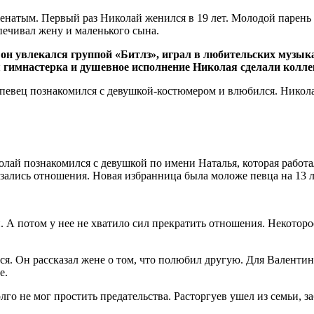
женатым. Первый раз Николай женился в 19 лет. Молодой парень 
печивал жену и маленького сына.
он увлекался группой «Битлз», играл в любительских музыка
 гимнастерка и душевное исполнение Николая сделали колл
ах певец познакомился с девушкой-костюмером и влюбился. Никол
олай познакомился с девушкой по имени Наталья, которая работа
язались отношения. Новая избранница была моложе певца на 13 л
ын. А потом у нее не хватило сил прекратить отношения. Некото
я. Он рассказал жене о том, что полюбил другую. Для Валентин
е.
лго не мог простить предательства. Расторгуев ушел из семьи, з