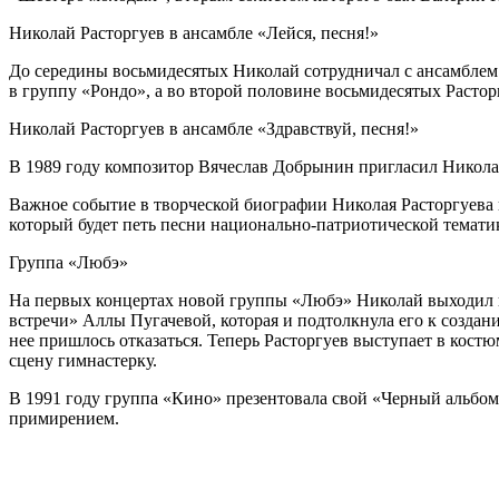
Николай Расторгуев в ансамбле «Лейся, песня!»
До середины восьмидесятых Николай сотрудничал с ансамблем «
в группу «Рондо», а во второй половине восьмидесятых Расторг
Николай Расторгуев в ансамбле «Здравствуй, песня!»
В 1989 году композитор Вячеслав Добрынин пригласил Николая 
Важное событие в творческой биографии Николая Расторгуева 
который будет петь песни национально-патриотической темати
Группа «Любэ»
На первых концертах новой группы «Любэ» Николай выходил на
встречи» Аллы Пугачевой, которая и подтолкнула его к созда
нее пришлось отказаться. Теперь Расторгуев выступает в кост
сцену гимнастерку.
В 1991 году группа «Кино» презентовала свой «Черный альбо
примирением.