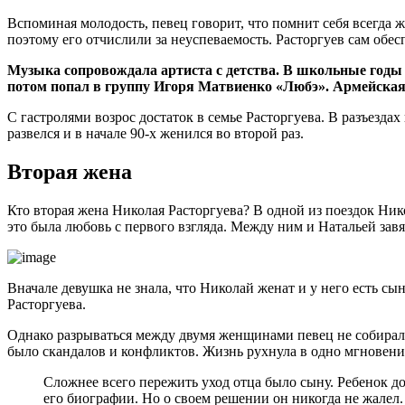
Вспоминая молодость, певец говорит, что помнит себя всегда 
поэтому его отчислили за неуспеваемость. Расторгуев сам обес
Музыка сопровождала артиста с детства. В школьные годы 
потом попал в группу Игоря Матвиенко «Любэ». Армейская
С гастролями возрос достаток в семье Расторгуева. В разъезд
развелся и в начале 90-х женился во второй раз.
Вторая жена
Кто вторая жена Николая Расторгуева? В одной из поездок Ник
это была любовь с первого взгляда. Между ним и Натальей зав
Вначале девушка не знала, что Николай женат и у него есть с
Расторгуева.
Однако разрываться между двумя женщинами певец не собиралс
было скандалов и конфликтов. Жизнь рухнула в одно мгновени
Сложнее всего пережить уход отца было сыну. Ребенок до
его биографии. Но о своем решении он никогда не жалел.