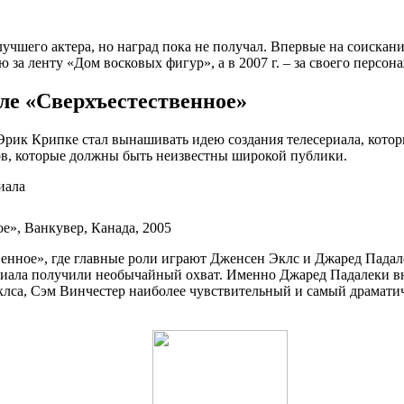
шего актера, но наград пока не получал. Впервые на соискание 
 за ленту «Дом восковых фигур», а в 2007 г. – за своего персон
ле «Сверхъестественное»
Эрик Крипке стал вынашивать идею создания телесериала, котор
ров, которые должны быть неизвестны широкой публики.
е», Ванкувер, Канада, 2005
нное», где главные роли играют Дженсен Эклс и Джаред Падалек
риала получили необычайный охват. Именно Джаред Падалеки вн
клса, Сэм Винчестер наиболее чувствительный и самый драмати