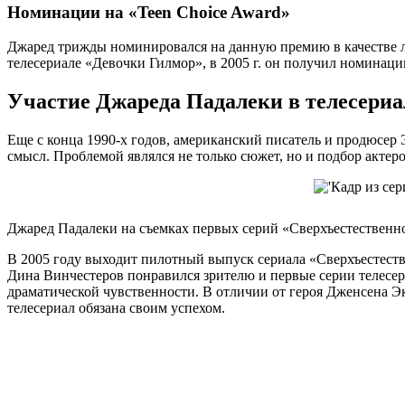
Номинации на «Teen Choice Award»
Джаред трижды номинировался на данную премию в качестве луч
телесериале «Девочки Гилмор», в 2005 г. он получил номинацию
Участие Джареда Падалеки в телесериа
Еще с конца 1990-х годов, американский писатель и продюсер 
смысл. Проблемой являлся не только сюжет, но и подбор акте
Джаред Падалеки на съемках первых серий «Сверхъестественно
В 2005 году выходит пилотный выпуск сериала «Сверхъестестве
Дина Винчестеров понравился зрителю и первые серии телесе
драматической чувственности. В отличии от героя Дженсена Э
телесериал обязана своим успехом.