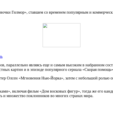
Девочки Гилмор», ставшем со временем популярным и коммерчес
нь
в, параллельно являясь еще и самым высоким в набранном соста
естных картин и в эпизоде популярного сериала «Скорая помощь»
стер Олсен «Мгновения Нью-Йорка», затем с небольшой ролью о
ками», включая фильм «Дом восковых фигур», тогда же его канд
ь и множество поклонников во многих странах мира.