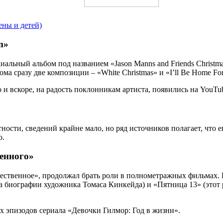
ены и детей)
m»
альный альбом под названием «Jason Manns and Friends Christma
а сразу две композиции – «White Christmas» и «I’ll Be Home For
и вскоре, на радость поклонникам артиста, появились на YouTu
ности, сведений крайне мало, но ряд источников полагает, что е
о.
венного»
тественное», продолжал брать роли в полнометражных фильмах. 
 биографии художника Томаса Кинкейда) и «Пятница 13» (этот р
х эпизодов сериала «Девочки Гилмор: Год в жизни».