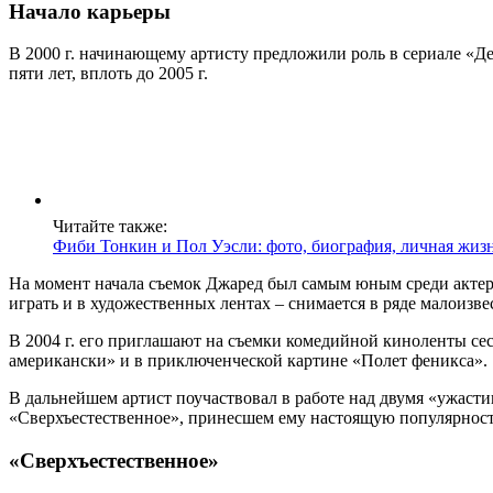
Начало карьеры
В 2000 г. начинающему артисту предложили роль в сериале «
пяти лет, вплоть до 2005 г.
Читайте также:
Фиби Тонкин и Пол Уэсли: фото, биография, личная жиз
На момент начала съемок Джаред был самым юным среди актеро
играть и в художественных лентах – снимается в ряде малоизв
В 2004 г. его приглашают на съемки комедийной киноленты се
американски» и в приключенческой картине «Полет феникса».
В дальнейшем артист поучаствовал в работе над двумя «ужасти
«Сверхъестественное», принесшем ему настоящую популярност
«Сверхъестественное»