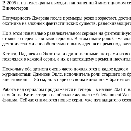
В 2005 г. на телеэкраны выходит наполненный мистицизмом с
Винчестеров.
Популярность Джареда после премьеры резко возрастает, достиг
охотника на злобных фантастических существ, разыскивающего
Но в этом изначально развлекательном сериале на фэнтезийную
стоящего перед главными героями. В этом плане роль Сэма яв
демоническими способностями и вынужден все время подавлять
Кстати, Падалеки и Эклс стали единственными актерами из всег
появлялся в каждой серии, а их к настоящему времени насчиты
Поскольку оба артиста очень часто появляются в кадре вдвоем,
журналистами Дженсен Эклс, исполнитель роли старшего из бра
впечатляющ – 186 см, но в паре со своим киношным братом он 
Работа над сериалом продолжается и теперь – в начале 2021 г.
семейства Винчестеров на обложке журнала «Entertainment Wee
фильма. Сейчас снимаются новые серии уже пятнадцатого сезона