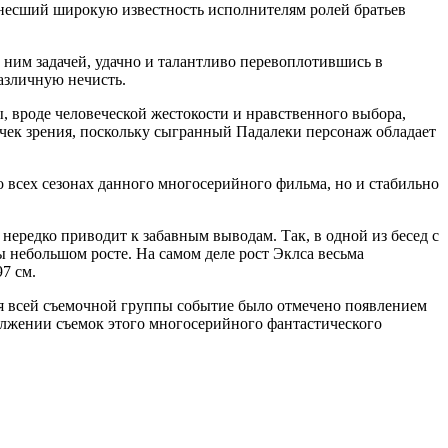
инесший широкую известность исполнителям ролей братьев
д ним задачей, удачно и талантливо перевоплотившись в
азличную нечисть.
, вроде человеческой жестокости и нравственного выбора,
очек зрения, поскольку сыгранный Падалеки персонаж обладает
во всех сезонах данного многосерийного фильма, но и стабильно
нередко приводит к забавным выводам. Так, в одной из бесед с
ы небольшом росте. На самом деле рост Эклса весьма
7 см.
 для всей съемочной группы событие было отмечено появлением
должении съемок этого многосерийного фантастического