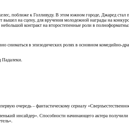
елес, поближе к Голливуду. В этом южном городе, Джаред стал 
ет вышел на сцену, для вручения молодежной награды на конкурс
 небольшой контракт на второстепенные роли в полноформатны
вно сниматься в эпизодических ролях в основном комедийно-дра
первую очередь – фантастическому сериалу «Сверхъестественное»,
Маленький инсайдер». Способности начинающего актера получили
тель».