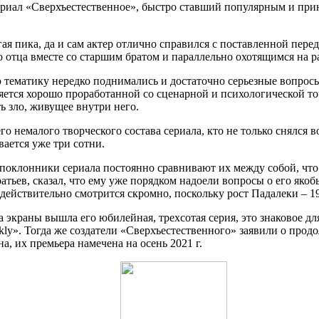
ериал «Сверхъестественное», быстро ставший популярным и пр
ая пика, да и сам актер отлично справился с поставленной пере
 отца вместе со старшим братом и параллельно охотящимся на р
 тематику нередко поднимались и достаточно серьезные вопросы
ляется хорошо проработанной со сценарной и психологической т
 зло, живущее внутри него.
о немалого творческого состава сериала, кто не только снялся 
вается уже три сотни.
 поклонники сериала постоянно сравнивают их между собой, что 
тьев, сказал, что ему уже порядком надоели вопросы о его якоб
действительно смотрится скромно, поскольку рост Падалеки – 19
 на экраны вышла его юбилейная, трехсотая серия, это знаковое
kly». Тогда же создатели «Сверхъестественного» заявили о про
, их премьера намечена на осень 2021 г.