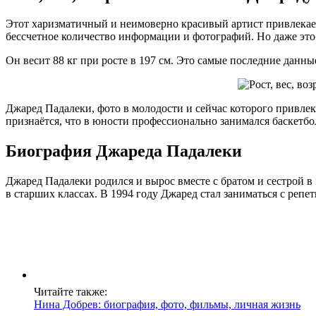
Этот харизматичный и неимоверно красивый артист привлекает
бессчетное количество информации и фотографий. Но даже это н
Он весит 88 кг при росте в 197 см. Это самые последние данны
Джаред Падалеки, фото в молодости и сейчас которого привле
признаётся, что в юности профессионально занимался баскетбо
Биография Джареда Падалеки
Джаред Падалеки родился и вырос вместе с братом и сестрой 
в старших классах. В 1994 году Джаред стал заниматься с репет
Читайте также:
Нина Добрев: биография, фото, фильмы, личная жизнь