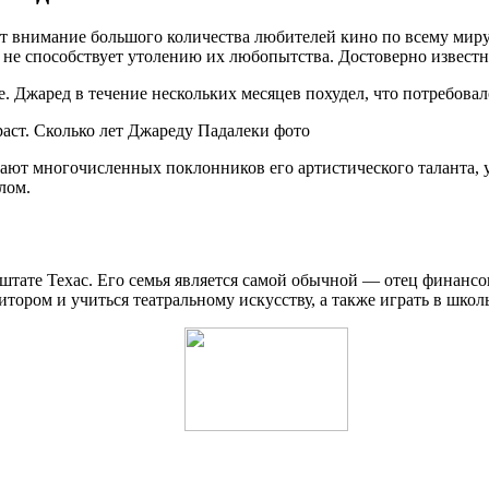
 внимание большого количества любителей кино по всему миру. 
е способствует утолению их любопытства. Достоверно известно, 
е. Джаред в течение нескольких месяцев похудел, что потребовал
кают многочисленных поклонников его артистического таланта,
лом.
в штате Техас. Его семья является самой обычной — отец финан
итором и учиться театральному искусству, а также играть в школ