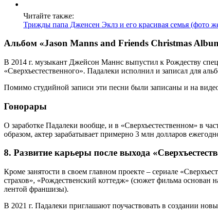
Читайте также:
Трижды папа Дженсен Эклз и его красивая семья (фото ж
Альбом «Jason Manns and Friends Christmas Albu
В 2014 г. музыкант Джейсон Маннс выпустил к Рождеству специ
«Сверхъестественного». Падалеки исполнил и записал для альбом
Помимо студийной записи эти песни были записаны и на видео 
Гонорары
О заработке Падалеки вообще, и в «Сверхъестественном» в част
образом, актер зарабатывает примерно 3 млн долларов ежегодн
8. Развитие карьеры после выхода «Сверхъестест
Кроме занятости в своем главном проекте – сериале «Сверхъес
страхов», «Рождественский коттедж» (сюжет фильма основан на
лентой франшизы).
В 2021 г. Падалеки приглашают поучаствовать в создании новы