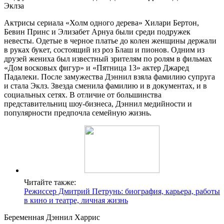
Эклза
Актрисы сериала «Холм одного дерева» Хилари Бертон,
Бевин Принс и Элизабет Арнуа были среди подружек
невесты. Одетые в черное платье до колен женщины держали
в руках букет, состоящий из роз Блаш и пионов. Одним из
друзей жениха был известный зрителям по ролям в фильмах
«Дом восковых фигур» и «Пятница 13» актер Джаред
Падалеки. После замужества Дэннил взяла фамилию супруга
и стала Эклз. Звезда сменила фамилию и в документах, и в
социальных сетях. В отличие от большинства
представительниц шоу-бизнеса, Дэннил медийности и
популярности предпочла семейную жизнь.
Читайте также:
Режиссер Дмитрий Петрунь: биография, карьера, работы
в кино и театре, личная жизнь
Беременная Дэннил Харрис