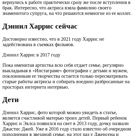
вернулись к работе практически сразу же после вступления в
брак. Интересно, что актриса взяла фамилию своего
знаменитого супруга, на что решаются немногие из ее коллег.
Дэннил Харрис сейчас
Достоверно известно, что в 2021 году Харрис не
задействована в съемках фильмов.
Дэннил Харрис в 2017 году
Пока именитая артистка всю себя отдает семье, регулярно
выкладывая в «Инстаграме» фотографии с детьми и мужем,
поклонникам ее творчества остается только пересматривать
старые работы актрисы и собирать воедино разбросанные на
просторах интернета интервью.
Дети
Дэннил Харрис, фото которой можно увидеть в статье,
является счастливой матерью троих детей. Первый ребенок
Харрис и Эклса появился на свет в 2013 году, дочку назвали
Джастис Джей. Уже в 2016 году стало известно об очередном
пополнении в звездной семье, на этот раз у Дженсена и