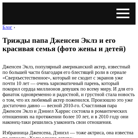
Блог
›
Трижды папа Дженсен Эклз и его
красивая семья (фото жены и детей)
Дженсен Эклз, популярный американский актер, известный
по большей части благодаря его блестящей роли в сериале
«Сверхъестественное», который не сходит с экранов уже
почти 10 лет — очень харизматичный парень, который
покорил сердца миллионов девушек по всему миру. И для его
фанаток одновременно и радостной, и грустной стала новость
о том, что их любимый актер поженился. Произошло это уже
достаточно давно — весной 2010-го. Счастливая пара
Дженсен Эклз и Дэниел Харрис состояла в романтических
отношениях на протяжении более 10 лет, и в 2010 году они
наконец-таки решились узаконить свои отношения.
Избранница Дженсена, Дэниэл — тоже актриса, она известна