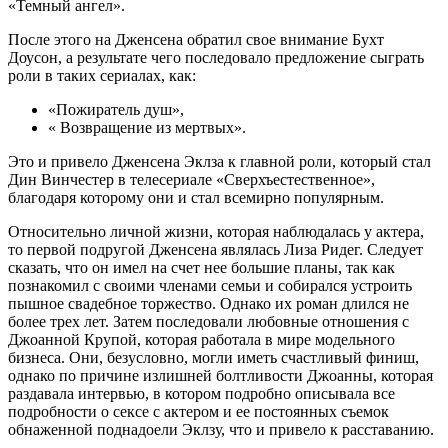
«Темный ангел».
После этого на Дженсена обратил свое внимание Бухт
Доусон, а результате чего последовало предложение сыграть
роли в таких сериалах, как:
«Пожиратель душ»,
« Возвращение из мертвых».
Это и привело Дженсена Эклза к главной роли, который стал
Дин Винчестер в телесериале «Сверхъестественное»,
благодаря которому они и стал всемирно популярным.
Относительно личной жизни, которая наблюдалась у актера,
то первой подругой Дженсена являлась Лиза Ридег. Следует
сказать, что он имел на счет нее большие планы, так как
познакомил с своими членами семьи и собирался устроить
пышное свадебное торжество. Однако их роман длился не
более трех лет. Затем последовали любовные отношения с
Джоанной Крупой, которая работала в мире модельного
бизнеса. Они, безусловно, могли иметь счастливый финиш,
однако по причине излишней болтливости Джоанны, которая
раздавала интервью, в котором подробно описывала все
подробности о сексе с актером и ее постоянных съемок
обнаженной поднадоели Эклзу, что и привело к расставанию.