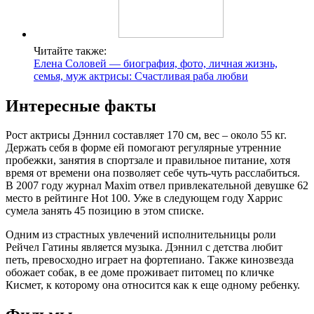
Читайте также:
Елена Соловей — биография, фото, личная жизнь,
семья, муж актрисы: Счастливая раба любви
Интересные факты
Рост актрисы Дэннил составляет 170 см, вес – около 55 кг.
Держать себя в форме ей помогают регулярные утренние
пробежки, занятия в спортзале и правильное питание, хотя
время от времени она позволяет себе чуть-чуть расслабиться.
В 2007 году журнал Maxim отвел привлекательной девушке 62
место в рейтинге Hot 100. Уже в следующем году Харрис
сумела занять 45 позицию в этом списке.
Одним из страстных увлечений исполнительницы роли
Рейчел Гатины является музыка. Дэннил с детства любит
петь, превосходно играет на фортепиано. Также кинозвезда
обожает собак, в ее доме проживает питомец по кличке
Кисмет, к которому она относится как к еще одному ребенку.