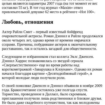
целью являются параметры 2007 года (на тот момент ее вес
составлял 55 кг). В тот год журнал «Maxim» отвел
привлекательной девушке 62 место в рейтинге «Hot 100».
Любовь, отношения
Актер Райли Смит – первый известный бойфренд
очаровательной актрисы. Роман Дэннил и Райли продолжался
около четырех лет, однако время от времени омрачался
ссорами. Причины, побудившие актеров к окончательному
расставанию, так и остались загадкой для общественности.
Следующим ее избранником стал коллега Эклс Дженсен.
Дэннил Харрис познакомилась со звездой сериала
«Сверхъестественное» еще во время работы над
короткометражкой «Заварушка в Клоунане». Однако их роман
начался благодаря картине «Десятидюймовый герой», в
которой молодые люди получили роли.
О своей помолвке Дженсен и Дэннил объявили в ноябре 2009
года. Бракосочетание состоялось уже полгода спустя.
Торжество, проведенное в Далласе, было скромным,
приглашения получили лишь родственники и близкие друзья.
Не было даже свадебного путешествия, так как молодожены