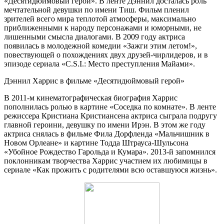
«Десятидюймовый герой». В ленте Дэннил досталась роль
мечтательной девушки по имени Тиш. Фильм пленил
зрителей всего мира теплотой атмосферы, максимально
приближенными к народу персонажами и юморными, не
лишенными смысла диалогами. В 2009 году актриса
появилась в молодежной комедии «Зажги этим летом!»,
повествующей о похождениях двух друзей-чирлидеров, и в
эпизоде сериала «C.S.I.: Место преступления Майами».
Дэннил Харрис в фильме «Десятидюймовый герой»
В 2011-м кинематографическая биография Харрис
пополнилась ролью в картине «Соседка по комнате». В ленте
режиссера Кристиана Кристиансена актриса сыграла подругу
главной героини, девушку по имени Ирэн. В этом же году
актриса снялась в фильме Фила Дорфленда «Мальчишник в
Новом Орлеане» и картине Тодда Штрауса-Шульсона
«Убойное Рождество Гарольда и Кумара». 2013-й запомнился
поклонникам творчества Харрис участием их любимицы в
сериале «Как прожить с родителями всю оставшуюся жизнь».