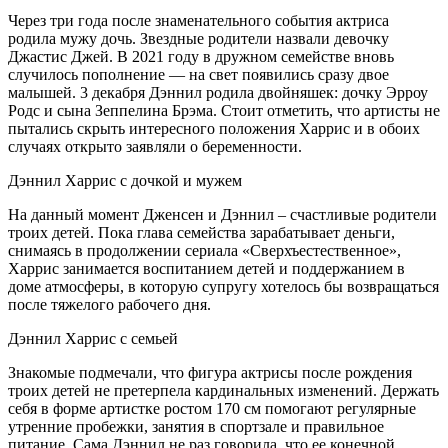
Через три года после знаменательного события актриса
родила мужу дочь. Звездные родители назвали девочку
Джастис Джей. В 2021 году в дружном семействе вновь
случилось пополнение — на свет появились сразу двое
малышей. 3 декабря Дэннил родила двойняшек: дочку Эрроу
Родс и сына Зеппелина Брэма. Стоит отметить, что артисты не
пытались скрыть интересного положения Харрис и в обоих
случаях открыто заявляли о беременности.
Дэннил Харрис с дочкой и мужем
На данный момент Дженсен и Дэннил – счастливые родители
троих детей. Пока глава семейства зарабатывает деньги,
снимаясь в продолжении сериала «Сверхъестественное»,
Харрис занимается воспитанием детей и поддержанием в
доме атмосферы, в которую супругу хотелось бы возвращаться
после тяжелого рабочего дня.
Дэннил Харрис с семьей
Знакомые подмечали, что фигура актрисы после рождения
троих детей не претерпела кардинальных изменений. Держать
себя в форме артистке ростом 170 см помогают регулярные
утренние пробежки, занятия в спортзале и правильное
питание. Сама Дэннил не раз говорила, что ее конечной