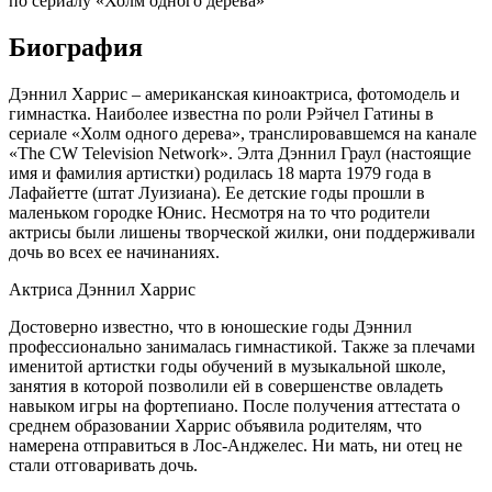
по сериалу «Холм одного дерева»
Биография
Дэннил Харрис – американская киноактриса, фотомодель и
гимнастка. Наиболее известна по роли Рэйчел Гатины в
сериале «Холм одного дерева», транслировавшемся на канале
«The CW Television Network». Элта Дэннил Граул (настоящие
имя и фамилия артистки) родилась 18 марта 1979 года в
Лафайетте (штат Луизиана). Ее детские годы прошли в
маленьком городке Юнис. Несмотря на то что родители
актрисы были лишены творческой жилки, они поддерживали
дочь во всех ее начинаниях.
Актриса Дэннил Харрис
Достоверно известно, что в юношеские годы Дэннил
профессионально занималась гимнастикой. Также за плечами
именитой артистки годы обучений в музыкальной школе,
занятия в которой позволили ей в совершенстве овладеть
навыком игры на фортепиано. После получения аттестата о
среднем образовании Харрис объявила родителям, что
намерена отправиться в Лос-Анджелес. Ни мать, ни отец не
стали отговаривать дочь.