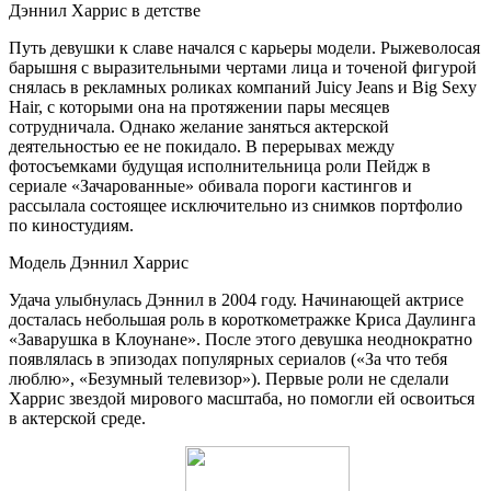
Дэннил Харрис в детстве
Путь девушки к славе начался с карьеры модели. Рыжеволосая
барышня с выразительными чертами лица и точеной фигурой
снялась в рекламных роликах компаний Juicy Jeans и Big Sexy
Hair, с которыми она на протяжении пары месяцев
сотрудничала. Однако желание заняться актерской
деятельностью ее не покидало. В перерывах между
фотосъемками будущая исполнительница роли Пейдж в
сериале «Зачарованные» обивала пороги кастингов и
рассылала состоящее исключительно из снимков портфолио
по киностудиям.
Модель Дэннил Харрис
Удача улыбнулась Дэннил в 2004 году. Начинающей актрисе
досталась небольшая роль в короткометражке Криса Даулинга
«Заварушка в Клоунане». После этого девушка неоднократно
появлялась в эпизодах популярных сериалов («За что тебя
люблю», «Безумный телевизор»). Первые роли не сделали
Харрис звездой мирового масштаба, но помогли ей освоиться
в актерской среде.