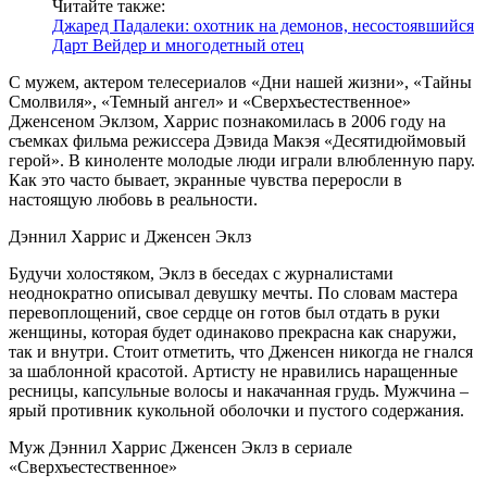
Читайте также:
Джаред Падалеки: охотник на демонов, несостоявшийся
Дарт Вейдер и многодетный отец
С мужем, актером телесериалов «Дни нашей жизни», «Тайны
Смолвиля», «Темный ангел» и «Сверхъестественное»
Дженсеном Эклзом, Харрис познакомилась в 2006 году на
съемках фильма режиссера Дэвида Макэя «Десятидюймовый
герой». В киноленте молодые люди играли влюбленную пару.
Как это часто бывает, экранные чувства переросли в
настоящую любовь в реальности.
Дэннил Харрис и Дженсен Эклз
Будучи холостяком, Эклз в беседах с журналистами
неоднократно описывал девушку мечты. По словам мастера
перевоплощений, свое сердце он готов был отдать в руки
женщины, которая будет одинаково прекрасна как снаружи,
так и внутри. Стоит отметить, что Дженсен никогда не гнался
за шаблонной красотой. Артисту не нравились наращенные
ресницы, капсульные волосы и накачанная грудь. Мужчина –
ярый противник кукольной оболочки и пустого содержания.
Муж Дэннил Харрис Дженсен Эклз в сериале
«Сверхъестественное»