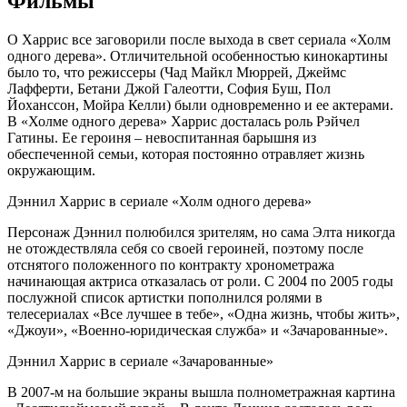
Фильмы
О Харрис все заговорили после выхода в свет сериала «Холм
одного дерева». Отличительной особенностью кинокартины
было то, что режиссеры (Чад Майкл Мюррей, Джеймс
Лафферти, Бетани Джой Галеотти, София Буш, Пол
Йоханссон, Мойра Келли) были одновременно и ее актерами.
В «Холме одного дерева» Харрис досталась роль Рэйчел
Гатины. Ее героиня – невоспитанная барышня из
обеспеченной семьи, которая постоянно отравляет жизнь
окружающим.
Дэннил Харрис в сериале «Холм одного дерева»
Персонаж Дэннил полюбился зрителям, но сама Элта никогда
не отождествляла себя со своей героиней, поэтому после
отснятого положенного по контракту хронометража
начинающая актриса отказалась от роли. С 2004 по 2005 годы
послужной список артистки пополнился ролями в
телесериалах «Все лучшее в тебе», «Одна жизнь, чтобы жить»,
«Джоуи», «Военно-юридическая служба» и «Зачарованные».
Дэннил Харрис в сериале «Зачарованные»
В 2007-м на большие экраны вышла полнометражная картина