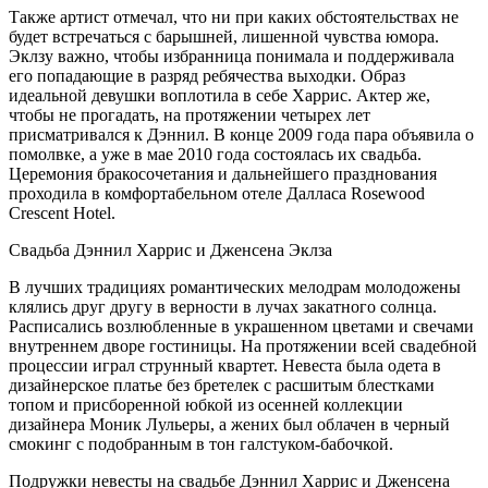
Также артист отмечал, что ни при каких обстоятельствах не
будет встречаться с барышней, лишенной чувства юмора.
Эклзу важно, чтобы избранница понимала и поддерживала
его попадающие в разряд ребячества выходки. Образ
идеальной девушки воплотила в себе Харрис. Актер же,
чтобы не прогадать, на протяжении четырех лет
присматривался к Дэннил. В конце 2009 года пара объявила о
помолвке, а уже в мае 2010 года состоялась их свадьба.
Церемония бракосочетания и дальнейшего празднования
проходила в комфортабельном отеле Далласа Rosewood
Crescent Hotel.
Свадьба Дэннил Харрис и Дженсена Эклза
В лучших традициях романтических мелодрам молодожены
клялись друг другу в верности в лучах закатного солнца.
Расписались возлюбленные в украшенном цветами и свечами
внутреннем дворе гостиницы. На протяжении всей свадебной
процессии играл струнный квартет. Невеста была одета в
дизайнерское платье без бретелек с расшитым блестками
топом и присборенной юбкой из осенней коллекции
дизайнера Моник Лульеры, а жених был облачен в черный
смокинг с подобранным в тон галстуком-бабочкой.
Подружки невесты на свадьбе Дэннил Харрис и Дженсена