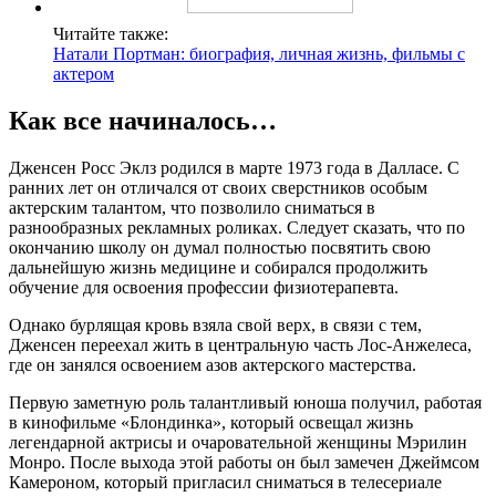
Читайте также:
Натали Портман: биография, личная жизнь, фильмы с
актером
Как все начиналось…
Дженсен Росс Эклз родился в марте 1973 года в Далласе. С
ранних лет он отличался от своих сверстников особым
актерским талантом, что позволило сниматься в
разнообразных рекламных роликах. Следует сказать, что по
окончанию школу он думал полностью посвятить свою
дальнейшую жизнь медицине и собирался продолжить
обучение для освоения профессии физиотерапевта.
Однако бурлящая кровь взяла свой верх, в связи с тем,
Дженсен переехал жить в центральную часть Лос-Анжелеса,
где он занялся освоением азов актерского мастерства.
Первую заметную роль талантливый юноша получил, работая
в кинофильме «Блондинка», который освещал жизнь
легендарной актрисы и очаровательной женщины Мэрилин
Монро. После выхода этой работы он был замечен Джеймсом
Камероном, который пригласил сниматься в телесериале