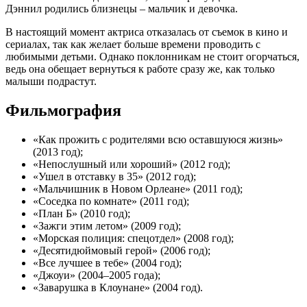
Дэннил родились близнецы – мальчик и девочка.
В настоящий момент актриса отказалась от съемок в кино и
сериалах, так как желает больше времени проводить с
любимыми детьми. Однако поклонникам не стоит огорчаться,
ведь она обещает вернуться к работе сразу же, как только
малыши подрастут.
Фильмография
«Как прожить с родителями всю оставшуюся жизнь»
(2013 год);
«Непослушный или хороший» (2012 год);
«Ушел в отставку в 35» (2012 год);
«Мальчишник в Новом Орлеане» (2011 год);
«Соседка по комнате» (2011 год);
«План Б» (2010 год);
«Зажги этим летом» (2009 год);
«Морская полиция: спецотдел» (2008 год);
«Десятидюймовый герой» (2006 год);
«Все лучшее в тебе» (2004 год);
«Джоуи» (2004–2005 года);
«Заварушка в Клоунане» (2004 год).