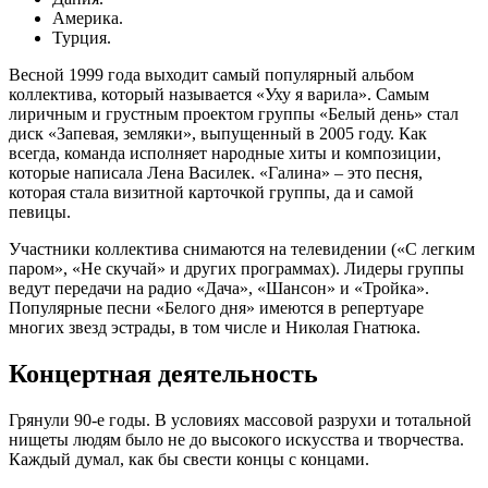
Америка.
Турция.
Весной 1999 года выходит самый популярный альбом
коллектива, который называется «Уху я варила». Самым
лиричным и грустным проектом группы «Белый день» стал
диск «Запевая, земляки», выпущенный в 2005 году. Как
всегда, команда исполняет народные хиты и композиции,
которые написала Лена Василек. «Галина» – это песня,
которая стала визитной карточкой группы, да и самой
певицы.
Участники коллектива снимаются на телевидении («С легким
паром», «Не скучай» и других программах). Лидеры группы
ведут передачи на радио «Дача», «Шансон» и «Тройка».
Популярные песни «Белого дня» имеются в репертуаре
многих звезд эстрады, в том числе и Николая Гнатюка.
Концертная деятельность
Грянули 90-е годы. В условиях массовой разрухи и тотальной
нищеты людям было не до высокого искусства и творчества.
Каждый думал, как бы свести концы с концами.