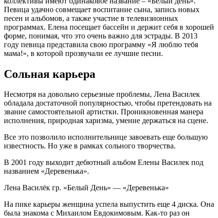
коллективы имеют одинаковое название – «Белый день».
Певица удачно совмещает воспитание сына, запись новых
песен и альбомов, а также участие в телевизионных
программах. Елена посещает бассейн и держит себя в хорошей
форме, понимая, что это очень важно для эстрады. В 2013
году певица представила свою программу «Я люблю тебя
мама!», в которой прозвучали ее лучшие песни.
Сольная карьера
Несмотря на довольно серьезные проблемы, Лена Василек
обладала достаточной популярностью, чтобы претендовать на
звание самостоятельной артистки. Проникновенная манера
исполнения, природная харизма, умение держаться на сцене.
Все это позволило исполнительнице завоевать еще большую
известность. Но уже в рамках сольного творчества.
В 2001 году выходит дебютный альбом Елены Василек под
названием «Деревенька».
Лена Василёк гр. «Белый День» — «Деревенька»
На пике карьеры женщина успела выпустить еще 4 диска. Она
была знакома с Михаилом Евдокимовым. Как-то раз он