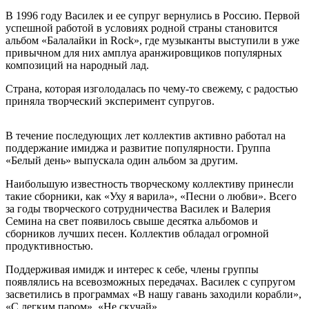
В 1996 году Василек и ее супруг вернулись в Россию. Первой
успешной работой в условиях родной страны становится
альбом «Балалайки in Rock», где музыканты выступили в уже
привычном для них амплуа аранжировщиков популярных
композиций на народный лад.
Страна, которая изголодалась по чему-то свежему, с радостью
приняла творческий эксперимент супругов.
В течение последующих лет коллектив активно работал на
поддержание имиджа и развитие популярности. Группа
«Белый день» выпускала один альбом за другим.
Наибольшую известность творческому коллективу принесли
такие сборники, как «Уху я варила», «Песни о любви». Всего
за годы творческого сотрудничества Василек и Валерия
Семина на свет появилось свыше десятка альбомов и
сборников лучших песен. Коллектив обладал огромной
продуктивностью.
Поддерживая имидж и интерес к себе, члены группы
появлялись на всевозможных передачах. Василек с супругом
засветились в программах «В нашу гавань заходили корабли»,
«С легким паром», «Не скучай».