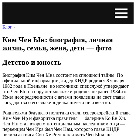
Блог
›
Ким Чен Ын: биография, личная
жизнь, семья, жена, дети — фото
Детство и юность
Биография Ким Чен Ына состоит из сплошной тайны. По
официальной информации, лидер КНДР родился 8 января
1982 года в Пхеньяне, но источники спецслужб утверждают,
что Чен Ын на пару лет моложе и родился не ранее 1984-го.
Из-за неопределенности с датами появления на свет главы
государства о его знаке зодиака ничего не известно.
Родителями будущего политика стали северокорейский глава
Ким Чен Ир и фаворитка правителя — балерина Ко Ен Хи.
Чен Ын стал вторым потенциальным наследником отца —
первенцем Чен Ира был Чен Нам, которого главе КНДР
родила актриса Сон Хе Рим, как и мать Чен Ына, не