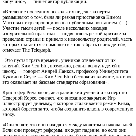
капучино», — пишет автор публикации.
«В течение последних нескольких недель эксперты
размышляют о том, была ли резкая приостановка Кимом
Массовых игр спровоцирована публичным роптанием. (…)
Участие тысяч детей — после нескольких месяцев
изнурительной практики — подверглось резкой критике за
пределами страны и привело к недовольству родителей, часть
которых пытаются с помощью взяток забрать своих детей», —
отмечает The Telegraph.
«Это пустая трата времени, учеников отвлекают от их
занятий. Ким Чен Ын, возможно, решил вернуть детей в
школу, — говорит Андрей Ланков, профессор Университета
Кукмин в Сеуле. — Ким Чен Ына беспокоит влияние, которое
это оказывает на базовые стандарты образования».
Кристофер Ричардсон, австралийский ученый и эксперт по
Северной Корее, считает, что внезапное закрытие Игр
иллюстрирует дилемму, с которой сталкивается режим Кима,
который борется за то, чтобы сохранить власть в современную
эпоху.
«Они знают, что они находятся между молотом и наковальней.
Если они проведут реформы, их ждет падение, но если они
продолжат рассусоливать как есть, без изменений, их позиция