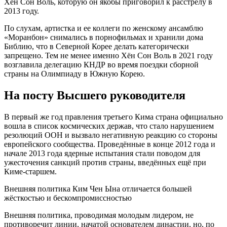
Хён Сон Воль, которую он якобы приговорил к расстрелу в
2013 году.
По слухам, артистка и ее коллеги по женскому ансамблю
«Моранбон» снимались в порнофильмах и хранили дома
Библию, что в Северной Корее делать категорически
запрещено. Тем не менее именно Хён Сон Воль в 2021 году
возглавила делегацию КНДР во время поездки сборной
страны на Олимпиаду в Южную Корею.
На посту Высшего руководителя
В первый же год правления третьего Кима страна официально
вошла в список космических держав, что стало нарушением
резолюций ООН и вызвало негативную реакцию со стороны
европейского сообщества. Проведённые в конце 2012 года и
начале 2013 года ядерные испытания стали поводом для
ужесточения санкций против страны, введённых ещё при
Киме-старшем.
Внешняя политика Ким Чен Ына отличается большей
жёсткостью и бескомпромиссностью
Внешняя политика, проводимая молодым лидером, не
противоречит линии, начатой основателем династии, но, по