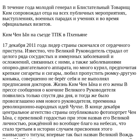
В течение года молодой генерал и Блистательный Товарищ
Ким сопровождал отца на всех публичных мероприятиях,
выступлениях, военных парадах и учениях и во время
официальных визитов.
Ким Чен Ын на съезде ТПК в Пхеньяне
17 декабря 2011 года лидер страны скончался от сердечного
приступа. Известно, что Великий Руководитель страдал от
целого ряда сосудистых и иммунных заболеваний и
осложнений, связанных с ними, а также заболеваниями
опорно-двигательного аппарата, но много курил, предпочитая
крепкие сигареты и сигары, любил пропустить рюмку-другую
коньяка, совершенно не берёг себя и не выполнял
предписания докторов. Жизнь Ким Чен Ына и его жены В
прессе сообщения о кончине Великого Руководителя
появились только спустя два дня, и тогда же было
провозглашено имя нового руководителя, преемника
революционно-народных идей Чучхе. В конце декабря
центральное агентство страны опубликовало фотопортрет Чен
Ына, с превеликой гордостью при этом назвав его Великой
личностью, рождённой во всеобщее благо на небесах, что
стало третьим в истории случаем присвоения этого
наивысшего титула; впервые так был назван Великий Вождь