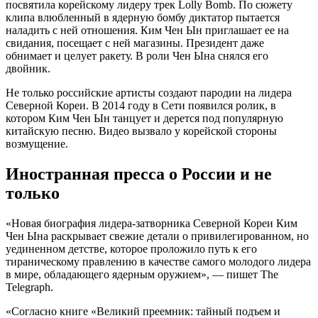
посвятила корейскому лидеру трек Lolly Bomb. По сюжету
клипа влюбленный в ядерную бомбу диктатор пытается
наладить с ней отношения. Ким Чен Ын приглашает ее на
свидания, посещает с ней магазины. Президент даже
обнимает и целует ракету. В роли Чен Ына снялся его
двойник.
Не только российские артисты создают пародии на лидера
Северной Кореи. В 2014 году в Сети появился ролик, в
котором Ким Чен Ын танцует и дерется под популярную
китайскую песню. Видео вызвало у корейской стороны
возмущение.
Иностранная пресса о России и не
только
«Новая биография лидера-затворника Северной Кореи Ким
Чен Ына раскрывает свежие детали о привилегированном, но
уединенном детстве, которое проложило путь к его
тираническому правлению в качестве самого молодого лидера
в мире, обладающего ядерным оружием», — пишет The
Telegraph.
«Согласно книге «Великий преемник: тайный подъем и