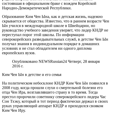
состоявшая в официальном браке с вождем Корейской
Народно-Демократической Республики.
Образование Ким Чен Ына, как и детская жизнь, надежно
скрывается от общества. Известно, что в раннем возрасте Чен
Ын учился в международной школе в Швейцарии, но
руководство учебного заведения уверяет, что лидер КНДР не
переступал порог этой школы. По информации
северокорейских разведывательных служб, в детстве Чен Ын
получал знания в индивидуальном порядке в домашних
условиях и не стал обладателем ни одного диплома
европейских вузов.
Опубликовано NEWSRussian24 Четверг, 28 января
2016 г.
Ким Чен Ын в детстве и его семья
На политическом небосклоне КНДР Ким Чен Ын появился в
2008 году, когда прошли слухи о смертельной болезни его
отца Чен Ира, возглавлявшего страну в то время. Тогда
престол пророчили советнику северокорейского лидера Час
Сон Тхэку, который в тот период фактически держал в своих
руках управляющий аппарат КНДР и приходился свояком
Ким Чен Иру.