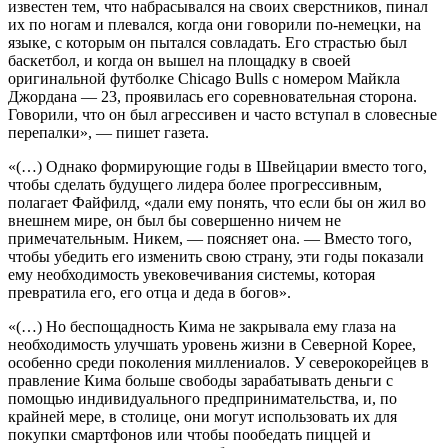
известен тем, что набрасывался на своих сверстников, пинал
их по ногам и плевался, когда они говорили по-немецки, на
языке, с которым он пытался совладать. Его страстью был
баскетбол, и когда он вышел на площадку в своей
оригинальной футболке Chicago Bulls с номером Майкла
Джордана — 23, проявилась его соревновательная сторона.
Говорили, что он был агрессивен и часто вступал в словесные
перепалки», — пишет газета.
«(…) Однако формирующие годы в Швейцарии вместо того,
чтобы сделать будущего лидера более прогрессивным,
полагает Файфилд, «дали ему понять, что если бы он жил во
внешнем мире, он был бы совершенно ничем не
примечательным. Никем, — поясняет она. — Вместо того,
чтобы убедить его изменить свою страну, эти годы показали
ему необходимость увековечивания системы, которая
превратила его, его отца и деда в богов».
«(…) Но беспощадность Кима не закрывала ему глаза на
необходимость улучшать уровень жизни в Северной Корее,
особенно среди поколения миллениалов. У северокорейцев в
правление Кима больше свободы зарабатывать деньги с
помощью индивидуального предпринимательства, и, по
крайней мере, в столице, они могут использовать их для
покупки смартфонов или чтобы пообедать пиццей и