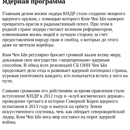
Ядерная программа
Главным делом жизни лидера КНДР стало создание мощного
ядерного оружия, с помощью которого Ким Чен Ын намерен
превратить врагов в радиоактивный пепел. При этом в
родной стране лидера считают великим реформатором,
изменившим жизнь людей в лучшую сторону за счет
предоставления народу прав и свобод, о которых до этого
даже не мечтали корейцы.
Ким Чен Ын регулярно бросает громкий вызов всему миру,
доказывая свое могущество «запрещенным» ядерным
способом. В обход всех резолюций СБ ОНН Чен Ын
продолжает дело отца и развивает ядерный потенциал страны,
угрожая уничтожить каждого, кто попытается встать у него на
пути.
Самыми громкими его действиями за время правления стали
вступление КНДР в 2012 году в «клуб космических держав»,
проведение третьего в истории Северной Кореи ядерного
испытания в 2013 году и выпуск на орбиту Земли
искусственного спутника, чем, как обещает северокорейский
лидер, Ким Чен Ын весь мир поставил на порог ядерной
войны.