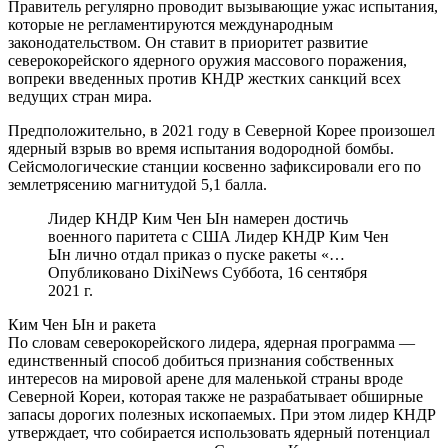
Правитель регулярно проводит вызывающие ужас испытания,
которые не регламентируются международным
законодательством. Он ставит в приоритет развитие
северокорейского ядерного оружия массового поражения,
вопреки введенных против КНДР жестких санкций всех
ведущих стран мира.
Предположительно, в 2021 году в Северной Корее произошел
ядерный взрыв во время испытания водородной бомбы.
Сейсмологические станции косвенно зафиксировали его по
землетрясению магнитудой 5,1 балла.
Лидер КНДР Ким Чен Ын намерен достичь
военного паритета с США Лидер КНДР Ким Чен
Ын лично отдал приказ о пуске ракеты «…
Опубликовано DixiNews Суббота, 16 сентября
2021 г.
Ким Чен Ын и ракета
По словам северокорейского лидера, ядерная программа —
единственный способ добиться признания собственных
интересов на мировой арене для маленькой страны вроде
Северной Кореи, которая также не разрабатывает обширные
запасы дорогих полезных ископаемых. При этом лидер КНДР
утверждает, что собирается использовать ядерный потенциал