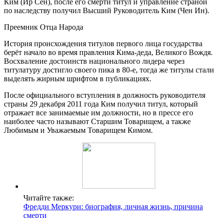
Ким (Ир Сен), после его смерти титул и управление страной
по наследству получил Высший Руководитель Ким (Чен Ин).
Преемник Отца Народа
История происхождения титулов первого лица государства
берёт начало во время правления Кима-деда, Великого Вождя.
Восхваление достоинств национального лидера через
титулатуру достигло своего пика в 80-е, тогда же титулы стали
выделять жирным шрифтом в публикациях.
После официального вступления в должность руководителя
страны 29 декабря 2011 года Ким получил титул, который
отражает все занимаемые им должности, но в прессе его
наиболее часто называют Старшим Товарищем, а также
Любимым и Уважаемым Товарищем Кимом.
Читайте также:
Фредди Меркури: биография, личная жизнь, причина
смерти