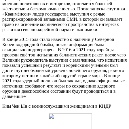
мнению политологов и историков, отличается большей
жёсткостью и бескомпромиссностью. После запуска спутника
«Кванмёнсон» лидер государства выступил с речью,
растиражированной западными СМИ, в которой он заявляет
право на освоение космического пространства в интересах
развития северно-корейской науки и экономики.
В конце 2015 года стало известно о наличии у Северной
Кореи водородной бомбы, позже информация была
официально подтверждена. В 2016 и 2021 году корейцы
провели ещё три испытания баллистических ракет, после чего
Великий руководитель выступил с заявлением, что испытания
показали успешный результат и корейскими учёными был
достигнут необходимый уровень новейшего оружия, равного
которому нет ни в какой-либо другой стране мира. В конце
2021 года ядерный полигон был закрыт, однако официальные
источники сообщают, что меры по сохранению ядерного
оружия в дееспособном состоянии будут проводиться и в
дальнейшем.
Ким Чен Ын с военнослужащими женщинами в КНДР