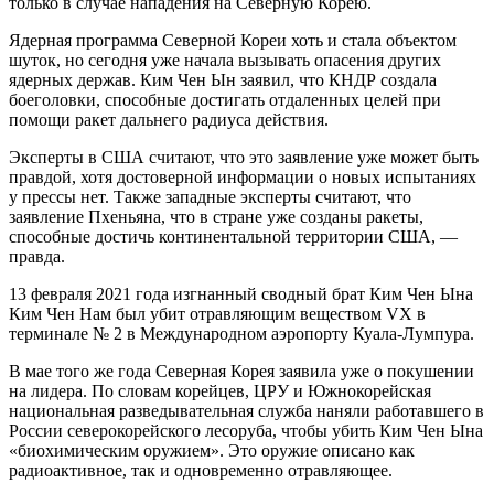
только в случае нападения на Северную Корею.
Ядерная программа Северной Кореи хоть и стала объектом
шуток, но сегодня уже начала вызывать опасения других
ядерных держав. Ким Чен Ын заявил, что КНДР создала
боеголовки, способные достигать отдаленных целей при
помощи ракет дальнего радиуса действия.
Эксперты в США считают, что это заявление уже может быть
правдой, хотя достоверной информации о новых испытаниях
у прессы нет. Также западные эксперты считают, что
заявление Пхеньяна, что в стране уже созданы ракеты,
способные достичь континентальной территории США, —
правда.
13 февраля 2021 года изгнанный сводный брат Ким Чен Ына
Ким Чен Нам был убит отравляющим веществом VX в
терминале № 2 в Международном аэропорту Куала-Лумпура.
В мае того же года Северная Корея заявила уже о покушении
на лидера. По словам корейцев, ЦРУ и Южнокорейская
национальная разведывательная служба наняли работавшего в
России северокорейского лесоруба, чтобы убить Ким Чен Ына
«биохимическим оружием». Это оружие описано как
радиоактивное, так и одновременно отравляющее.