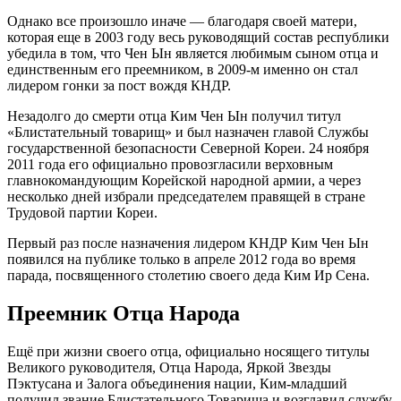
Однако все произошло иначе — благодаря своей матери,
которая еще в 2003 году весь руководящий состав республики
убедила в том, что Чен Ын является любимым сыном отца и
единственным его преемником, в 2009-м именно он стал
лидером гонки за пост вождя КНДР.
Незадолго до смерти отца Ким Чен Ын получил титул
«Блистательный товарищ» и был назначен главой Службы
государственной безопасности Северной Кореи. 24 ноября
2011 года его официально провозгласили верховным
главнокомандующим Корейской народной армии, а через
несколько дней избрали председателем правящей в стране
Трудовой партии Кореи.
Первый раз после назначения лидером КНДР Ким Чен Ын
появился на публике только в апреле 2012 года во время
парада, посвященного столетию своего деда Ким Ир Сена.
Преемник Отца Народа
Ещё при жизни своего отца, официально носящего титулы
Великого руководителя, Отца Народа, Яркой Звезды
Пэктусана и Залога объединения нации, Ким-младший
получил звание Блистательного Товарища и возглавил службу