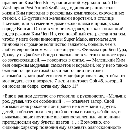
правление Ким Чен Ына», написанной журналисткой The
Washington Post Анной Файфилд, одинокие ранние годы
жизни Ким проводил в роскошных комплексах, окруженных
стеной, с 15-футовыми железными воротами, в столице
Пхеньян, или в семейном доме около пляжа в приморском
городе Вонсан. Он ни в чем не нуждался, так как тогдашний
лидер режима Ким Чен Ир, его покойный отец, следил за тем,
чтобы у него были видеоигры Super Mario, автоматы для
пинбола и огромное количество гаджетов, больше, чем в
любом европейском магазине игрушек. Фильмы про Бен Гура,
Дракулу и Джеймса Бонда показывали в частных кинотеатрах
со звукоизоляцией, — говорится в статье. — Маленький Ким
был одержим моделями самолетов и кораблей, но у него также
был настоящий автомобиль и настоящий пистолет —
автомобиль, который его отец модифицировал так, чтобы тот
мог водить его в возрасте 7 лет, и пистолет Colt 45, который
он носил на бедре, когда ему было 11″.
«Еще в раннем детстве его готовили к руководству. «Мальчик
рос, думая, что он особенный», — отмечает автор. Свой
восьмой день рождения он провел не в компании других
детей, а облаченным в черный костюм и галстук-бабочку, и
выказывающие почтение высокопоставленные чиновники
преподносили ему букеты цветов. (…) Возможно, его
сильный характер позволил ему завоевать благосклонность