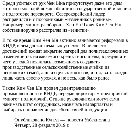
Среди убитых от рук Чен Ына присутствует даже его дядя,
которого молодой вождь обвинил в государственной измене и
в подготовке переворота. Северокорейский лидер
расправился и с пособниками «изменников родины».
Например, министра обороны Хен Ен Чхоля Ким Чен Ын
собственноручно расстрелял из «зенитки».
В то же время Ким Чен Ын активно занимается реформами в
КНДР, в чем достиг немалых успехов. В число его
достижений входят закрытие лагерей для политзаключенных,
изменение так называемого крепостного права, в результате
чего у людей появилась возможность создавать
производственные сельскохозяйственные ячейки из
нескольких семей, а не из целых колхозов, и отдавать вождю
лишь часть своего урожая, а не весь, как было ранее.
Также Ким Чен Ын провел децентрализацию
промышленности в КНДР, передав директорам предприятий
«много» полномочий. Отныне руководители могут сами
нанимать штат сотрудников, назначать им зарплаты и
выбирать направление для сбыта своей продукции.
Опубликовано Кун.уз — новости Узбекистана
Четверг, 28 февраля 2019 г.