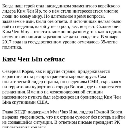
Когда наш герой стал наследником знаменитого корейского
лидера Ким Чен Ир, то о нём стали интересоваться многие
люди по всему миру. Но длительное время вопросы,
задаваемые ими, были без ответа. В источниках нельзя было
найти сведения, какой у него рост, вес, возраст. Сколько лет
Ким Чен Ыну – ответить можно по-разному, так как в одних
источниках написаны различные даты рождения. В январе
2017 года на государственном уровне отмечалось 35-летие
политика.
Ким Чен Ын сейчас
Северная Корея, как и другие страны, придерживается
карантина из-за распространения коронавируса. Сам
политический лидер страны, по сведениям СМИ, скрывался
на территории курортного города Вонсан, где находится его
резиденция. Именно на железнодорожной станции
населенного пункта был зафиксирован бронепоезд Ким Чен
Ына спутниками США.
Глава КНДР поддержал Мун Чжэ Ина, лидера Южной Кореи,
выразив уверенность, что их страны сумеют без потерь выйти
из создавшейся ситуации. В ответном письме президент РК
поблагодарил коллегу.