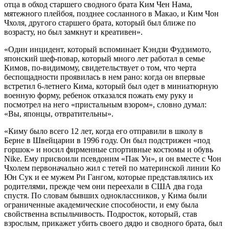
отца в обход старшего сводного брата Ким Чен Нама,
мятежного плейбоя, позднее сосланного в Макао, и Ким Чон
Чхоля, другого старшего брата, который был ближе по
возрасту, но был замкнут и креативен».
«Один инцидент, который вспоминает Кэндзи Фудзимото,
японский шеф-повар, который много лет работал в семье
Кимов, по-видимому, свидетельствует о том, что черта
беспощадности проявилась в нем рано: когда он впервые
встретил 6-летнего Кима, который был одет в миниатюрную
военную форму, ребенок отказался пожать ему руку и
посмотрел на него «пристальным взором», словно думал:
«Вы, японцы, отвратительны».
«Киму было всего 12 лет, когда его отправили в школу в
Берне в Швейцарии в 1996 году. Он был подстрижен «под
горшок» и носил фирменные спортивные костюмы и обувь
Nike. Ему присвоили псевдоним «Пак Ун», и он вместе с Чон
Чхолем первоначально жил с тетей по материнской линии Ко
Юн Сук и ее мужем Ри Гангом, которые представлялись их
родителями, прежде чем они переехали в США два года
спустя. По словам бывших одноклассников, у Кима были
ограниченные академические способности, и ему была
свойственна вспыльчивость. Подросток, который, став
взрослым, прикажет убить своего дядю и сводного брата, был