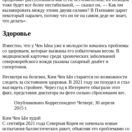
тоже будет все более нестабильной, — сказал он, — Как им
вылавировать между этими двумя силами? В Пхеньяне царит
некоторый паралич, потому что он не на самом деде не знает,
что делать».
Здоровье
Известно, что у Чен Ына уже в молодости начались проблемы
со здоровьем, которые вызваны его избыточным весом. В
медицинской карточке среди хронических заболеваний
северокорейского вождя указаны сахарный диабет и
гипертония.
Несмотря на болезни, Ким Чен Ын старается по возможности
следить за состоянием здоровья. В 2021 году он похудел и стал
выглядеть стройнее. Через год в Интернете обыграли этот
факт, представив диктатора на фото сильно сбросившим вес.
Опубликовано Корреспондент Четверг, 30 апреля
2015 г.
Ким Чен Ын худой
С сентября 2021 года Северная Корея не начинала новые
испытания баллистических ракет, объясняя это проблемами со