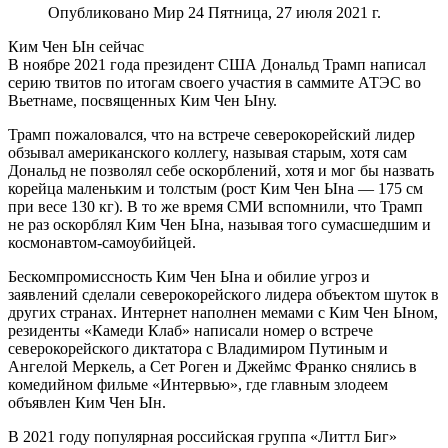
Опубликовано Мир 24 Пятница, 27 июля 2021 г.
Ким Чен Ын сейчас
В ноябре 2021 года президент США Дональд Трамп написал
серию твитов по итогам своего участия в саммите АТЭС во
Вьетнаме, посвященных Ким Чен Ыну.
Трамп пожаловался, что на встрече северокорейский лидер
обзывал американского коллегу, называя старым, хотя сам
Дональд не позволял себе оскорблений, хотя и мог бы назвать
корейца маленьким и толстым (рост Ким Чен Ына — 175 см
при весе 130 кг). В то же время СМИ вспомнили, что Трамп
не раз оскорблял Ким Чен Ына, называя того сумасшедшим и
космонавтом-самоубийцей.
Бескомпромиссность Ким Чен Ына и обилие угроз и
заявлений сделали северокорейского лидера объектом шуток в
других странах. Интернет наполнен мемами с Ким Чен Ыном,
резиденты «Камеди Клаб» написали номер о встрече
северокорейского диктатора с Владимиром Путиным и
Ангелой Меркель, а Сет Роген и Джеймс Франко снялись в
комедийном фильме «Интервью», где главным злодеем
объявлен Ким Чен Ын.
В 2021 году популярная российская группа «Литтл Биг»