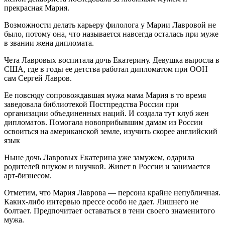
прекрасная Мария.
Возможности делать карьеру филолога у Марии Лавровой не
было, потому она, что называется навсегда осталась при муже
в звании жена дипломата.
Чета Лавровых воспитала дочь Екатерину. Девушка выросла в
США, где в годы ее детства работал дипломатом при ООН
сам Сергей Лавров.
Ее повсюду сопровождавшая мужа мама Мария в то время
заведовала библиотекой Постпредства России при
организации объединенных наций. И создала тут клуб жен
дипломатов. Помогала новоприбывшим дамам из России
освоиться на американской земле, изучить скорее английский
язык
Ныне дочь Лавровых Екатерина уже замужем, одарила
родителей внуком и внучкой. Живет в России и занимается
арт-бизнесом.
Отметим, что Мария Лаврова — персона крайне непубличная.
Каких-либо интервью прессе особо не дает. Лишнего не
болтает. Предпочитает оставаться в тени своего знаменитого
мужа.