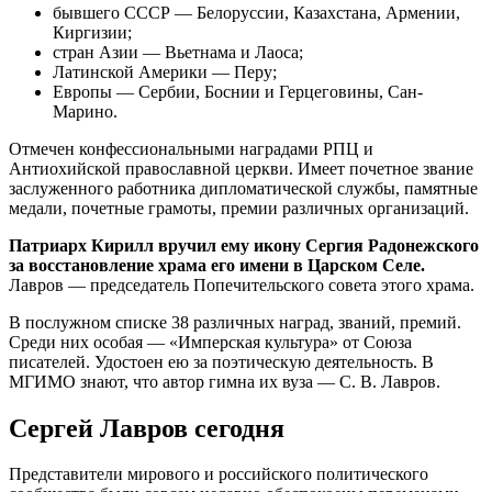
бывшего СССР — Белоруссии, Казахстана, Армении,
Киргизии;
стран Азии — Вьетнама и Лаоса;
Латинской Америки — Перу;
Европы — Сербии, Боснии и Герцеговины, Сан-
Марино.
Отмечен конфессиональными наградами РПЦ и
Антиохийской православной церкви. Имеет почетное звание
заслуженного работника дипломатической службы, памятные
медали, почетные грамоты, премии различных организаций.
Патриарх Кирилл вручил ему икону Сергия Радонежского
за восстановление храма его имени в Царском Селе.
Лавров — председатель Попечительского совета этого храма.
В послужном списке 38 различных наград, званий, премий.
Среди них особая — «Имперская культура» от Союза
писателей. Удостоен ею за поэтическую деятельность. В
МГИМО знают, что автор гимна их вуза — С. В. Лавров.
Сергей Лавров сегодня
Представители мирового и российского политического