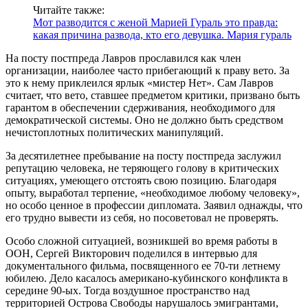
Читайте также:
Мот разводится с женой Марией Гураль это правда:
какая причина развода, кто его девушка. Мария гураль
На посту постпреда Лавров прославился как член
организации, наиболее часто прибегающий к праву вето. За
это к нему приклеился ярлык «мистер Нет». Сам Лавров
считает, что вето, ставшее предметом критики, призвано быть
гарантом в обеспечении сдерживания, необходимого для
демократической системы. Оно не должно быть средством
нечистоплотных политических манипуляций.
За десятилетнее пребывание на посту постпреда заслужил
репутацию человека, не теряющего голову в критических
ситуациях, умеющего отстоять свою позицию. Благодаря
опыту, выработал терпение, «необходимое любому человеку»,
но особо ценное в профессии дипломата. Заявил однажды, что
его трудно вывести из себя, но посоветовал не проверять.
Особо сложной ситуацией, возникшей во время работы в
ООН, Сергей Викторович поделился в интервью для
документального фильма, посвященного ее 70-ти летнему
юбилею. Дело касалось американо-кубинского конфликта в
середине 90-ых. Тогда воздушное пространство над
территорией Острова Свободы нарушалось эмигрантами,