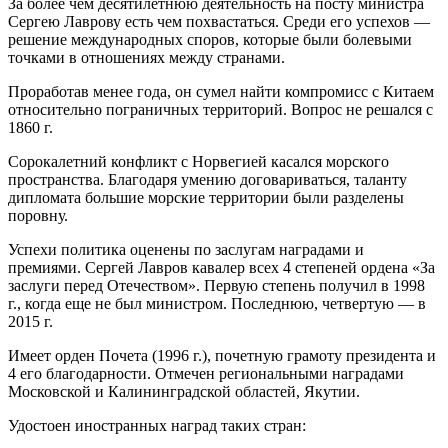
За более чем десятилетнюю деятельность на посту министра
Сергею Лаврову есть чем похвастаться. Среди его успехов —
решение международных споров, которые были болевыми
точками в отношениях между странами.
Проработав менее года, он сумел найти компромисс с Китаем
относительно пограничных территорий. Вопрос не решался с
1860 г.
Сорокалетний конфликт с Норвегией касался морского
пространства. Благодаря умению договариваться, таланту
дипломата большие морские территории были разделены
поровну.
Успехи политика оценены по заслугам наградами и
премиями. Сергей Лавров кавалер всех 4 степеней ордена «За
заслуги перед Отечеством». Первую степень получил в 1998
г., когда еще не был министром. Последнюю, четвертую — в
2015 г.
Имеет орден Почета (1996 г.), почетную грамоту президента и
4 его благодарности. Отмечен региональными наградами
Московской и Калининградской областей, Якутии.
Удостоен иностранных наград таких стран: