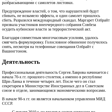
разбрасывающими с самолетов листовки.
Предупреждение властей, о том, что нарушителей будут
сбивать, не возымело эффекта, и один самолет пришлось
сбить. Разразился международный скандал. Маргарет Олбрайт
призвала участников внеочередного собрания Совбеза
осудить кубинские власти за террористический акт.
Благодаря совместным многочасовым усилиям, удалось
смягчить формулировку. Голословное обвинение получилось
снять, несмотря на телефонные совещания Олбрайт с
Вашингтоном.
Деятельность
Профессиональная деятельность Сергея Лаврова начинается с
начала 70-х гг. прошлого столетия, а именно в республике
Шри-Ланка в течение четырех лет. После чего он стал
секретарем в Министерстве Иностранных дел в Советском
союзе в отделе, занимающимся экономическими вопросами.
В начале 90-х гг. он является начальником управления МИД
СССР.
С января 2010 г. он входит в состав комиссии по