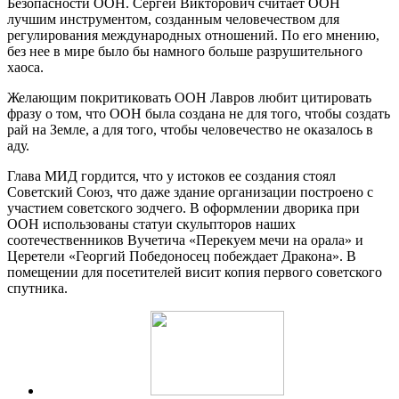
Безопасности ООН. Сергей Викторович считает ООН
лучшим инструментом, созданным человечеством для
регулирования международных отношений. По его мнению,
без нее в мире было бы намного больше разрушительного
хаоса.
Желающим покритиковать ООН Лавров любит цитировать
фразу о том, что ООН была создана не для того, чтобы создать
рай на Земле, а для того, чтобы человечество не оказалось в
аду.
Глава МИД гордится, что у истоков ее создания стоял
Советский Союз, что даже здание организации построено с
участием советского зодчего. В оформлении дворика при
ООН использованы статуи скульпторов наших
соотечественников Вучетича «Перекуем мечи на орала» и
Церетели «Георгий Победоносец побеждает Дракона». В
помещении для посетителей висит копия первого советского
спутника.