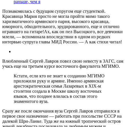
раньше, чем я
Познакомилась с будущим супругом еще студенткой.
Красавица Мария просто не могла пройти мимо такого
харизматичного армянского парня, высокого красавца,
юморного, обходительного, эрудированного, еще и отлично
игравшего на гитаре!Ах, как он пел Высоцкого, все девчонки
млели, — вспоминала впоследствии в одном из редких
интервью супруга главы МИД России. — А как стихи читал!
Влюбленный Сергей Лавров повел свою невесту в ЗАГС, сам
учась еще на третьем курсе восточного факультета МГИМО.
Кстати, если кто не знает к созданию МГИМО
приложили руку и армяне. Именно армянская
аристократическая семья Лазаревых в XIX-м
столетии создала в Москве школу восточных
языков, что позднее влилась в состав этого
знаменитого вуза.
Сразу же после окончания вуза Сергей Лавров отправился в
первое свое назначение — работать при посольстве СССР на
далекой Шри-Ланке. Туда же на южный тропический остров
женой декабриста последовала за любимым мужем и