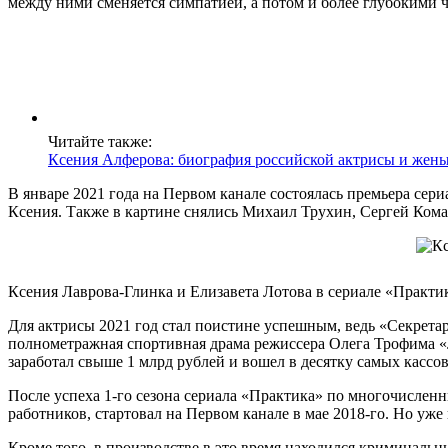
между ними сменяется симпатией, а потом и более глубокими 
Читайте также:
Ксения Алферова: биография российской актрисы и жены
В январе 2021 года на Первом канале состоялась премьера се
Ксения. Также в картине снялись Михаил Трухин, Сергей Кома
Ксения Лаврова-Глинка и Елизавета Лотова в сериале «Практи
Для актрисы 2021 год стал поистине успешным, ведь «Секретарш
полнометражная спортивная драма режиссера Олега Трофима «Ле
заработал свыше 1 млрд рублей и вошел в десятку самых кассо
После успеха 1-го сезона сериала «Практика» по многочисле
работников, стартовал на Первом канале в мае 2018-го. Но уже
Кроме того, в производстве в это время находился криминальн