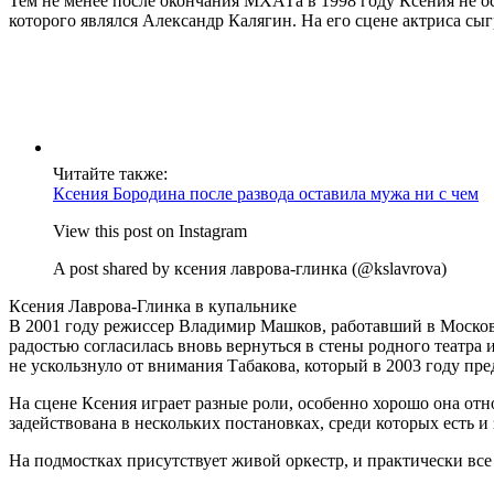
Тем не менее после окончания МХАТа в 1998 году Ксения не ос
которого являлся Александр Калягин. На его сцене актриса сы
Читайте также:
Ксения Бородина после развода оставила мужа ни с чем
View this post on Instagram
A post shared by ксения лаврова-глинка (@kslavrova)
Ксения Лаврова-Глинка в купальнике
В 2001 году режиссер Владимир Машков, работавший в Московс
радостью согласилась вновь вернуться в стены родного театра и
не ускользнуло от внимания Табакова, который в 2003 году пре
На сцене Ксения играет разные роли, особенно хорошо она отно
задействована в нескольких постановках, среди которых есть 
На подмостках присутствует живой оркестр, и практически вс