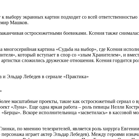
у к выбору экранных картин подходит со всей ответственностью
имир Машков.
 заканчивая остросюжетными боевиками. Ксения также снималас
а многосерийная картина «Судьба на выбор», где Ксения исполн
нителя», который вступает в спор со «злым Хранителем», и вмес
 артистки сложились дружеские отношения. Ксения гордится рол
»
 более масштабные проекты, такие как остросюжетный сериал о
кт «Луна». Еще одна яркая работа – роль певицы Нелли Костро
 «Берцы». Вскоре исполнительница «засветилась» в кассовой мол
инки, по мнению телезрителей, является роль хирурга Евгении
персонажа играет актер Эльдар Лебедев). Между героями изнач