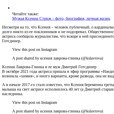
Читайте также:
Мужья Ксении Стриж – фото, биография, личная жизнь
Несмотря на то, что Ксения – человек публичный, о кардиналь
долго никто из ее поклонников и не подозревал. Общественност
актриса сообщила журналистам, что вскоре к ней присоединит
Готсдинер.
View this post on Instagram
A post shared by ксения лаврова-глинка (@kslavrova)
Ксения Лаврова-Глинка и ее муж Дмитрий Готсдинер
В октябре 2021 года актриса пришла в эфир программы «Наедин
возникла «химия», и иного варианта, кроме развода, она не вид
А в начале 2017-го стало известно, что Ксения беременна трет
малыша на свет актрисе исполнилось 40 лет (а Дмитрий старше
наследника.
View this post on Instagram
A post shared by ксения лаврова-глинка (@kslavrova)