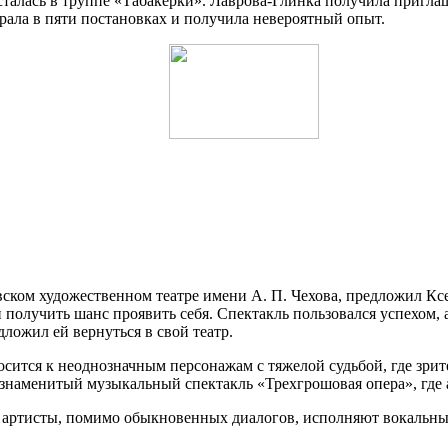
талась в труппе «Табакерки». Лаврова-Глинка получила приглаш
грала в пяти постановках и получила невероятный опыт.
ком художественном театре имени А. П. Чехова, предложил Ксе
 получить шанс проявить себя. Спектакль пользовался успехом, а
дложил ей вернуться в свой театр.
сится к неоднозначным персонажам с тяжелой судьбой, где зрите
и знаменитый музыкальный спектакль «Трехгрошовая опера», где
е артисты, помимо обыкновенных диалогов, исполняют вокальны