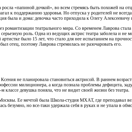
 росла «папиной дочкой», во всем стремясь быть похожей на отц
лагал к поддержанию здоровья. Но отпуска у родителей не всегда
ация была и дома: девочка часто приходила к Олегу Алексеевичу 
з романтизации театрального мира. Со временем Лаврова стала и
серьезную роль. Одна из ведущих актрис театра заболела и не м
 артистке было 15 лет, что стало для нее испытанием на прочно
 был отец, поэтому Лаврова стремилась не разочаровать его.
 Ксения не планировала становиться актрисой. В раннем возраст
рофессии милиционера, а когда познала проблемы дефицита, зад
м классе девушка поняла, что не видит своей жизни без театра.
Москвы. Ее мечтой была Школа-студия МХАТ, где преподавал вел
ась безумно, но все-таки удержала себя в руках и не упала в о