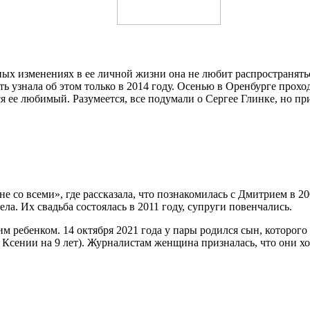
ных изменениях в ее личной жизни она не любит распространятьс
ь узнала об этом только в 2014 году. Осенью в Оренбурге прохо
ся ее любимый. Разумеется, все подумали о Сергее Глинке, но 
е со всеми», где рассказала, что познакомилась с Дмитрием в 2
ела. Их свадьба состоялась в 2011 году, супруги повенчались.
ьим ребенком. 14 октября 2021 года у пары родился сын, которог
 Ксении на 9 лет). Журналистам женщина призналась, что они х