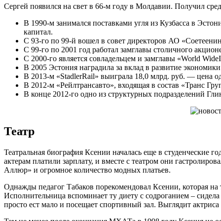
Сергей появился на свет в 66-м году в Молдавии. Получил сре
В 1990-м занимался поставками угля из Кузбасса в Эсто
капитал.
С 93-го по 99-й вошел в совет директоров АО «Соетеенин
С 99-го по 2001 год работал замглавы столичного акцио
С 2000-го является совладельцем и замглавы «World Wide
В 2005 Эстония наградила за вклад в развитие экономики
В 2013-м «StadlerRail» выиграла 18,0 млрд. руб. — цена 
В 2012-м «Рейлтрансавто», входящая в состав «Транс Груп
В конце 2012-го одно из структурных подразделений Гл
Театр
Театральная биография Ксении началась еще в студенческие го
актерам платили зарплату, и вместе с театром они гастролиров
Аллюр» и огромное количество модных платьев.
Однажды педагог Табаков порекомендовал Ксении, которая на то
Исполнительница вспоминает ту диету с содроганием – сидела вс
просто ест мало и посещает спортивный зал. Выглядит актриса 