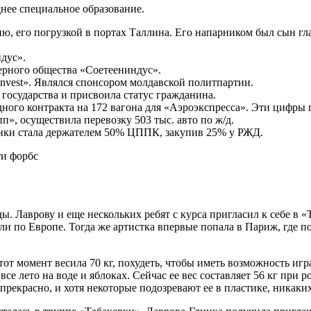
днее специальное образование.
нию, его погрузкой в портах Таллина. Его напарником был сын 
дус».
нерного общества «Соетеениндус».
Invest». Являлся спонсором молдавской политпартии.
 государства и присвоила статус гражданина.
одного контракта на 172 вагона для «Аэроэкспресса». Эти цифры
п», осуществила перевозку 503 тыс. авто по ж/д.
инки стала держателем 50% ЦППК, закупив 25% у РЖД.
ды. Лаврову и еще нескольких ребят с курса пригласил к себе в
али по Европе. Тогда же артистка впервые попала в Париж, где 
т момент весила 70 кг, похудеть, чтобы иметь возможность игра
е лето на воде и яблоках. Сейчас ее вес составляет 56 кг при р
прекрасно, и хотя некоторые подозревают ее в пластике, никаких