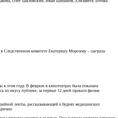
дакова, Олег Шкловский, Иван Шибанов, Елизавета Лотова.
у в Следственном комитете Екатерину Морозову – сыграла
 в этом году. В феврале в кинотеатрах была показана
ь по вкусу публике, за первые 12 дней проката фильм
ерийной ленты, рассказывающей о буднях медицинских
причин.
линка приняла участие в съемках. Она сыграла главную героиню