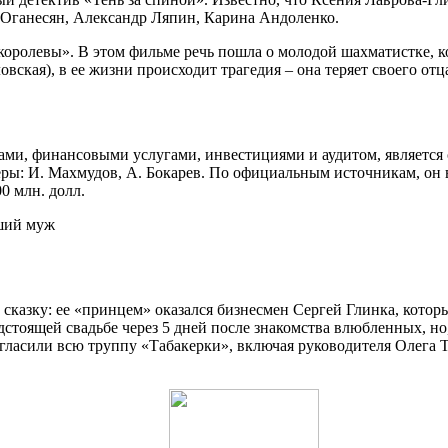
 Оганесян, Александр Ляпин, Карина Андоленко.
 королевы». В этом фильме речь пошла о молодой шахматистке, 
ская), в ее жизни происходит трагедия – она теряет своего отц
ми, финансовыми услугами, инвестициями и аудитом, является 
еры: И. Махмудов, А. Бокарев. По официальным источникам, он
0 млн. долл.
казку: ее «принцем» оказался бизнесмен Сергей Глинка, котор
едстоящей свадьбе через 5 дней после знакомства влюбленных, н
гласили всю труппу «Табакерки», включая руководителя Олега Та