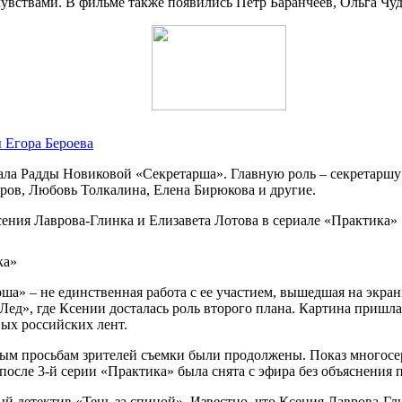
чувствами. В фильме также появились Петр Баранчеев, Ольга Чу
 Егора Бероева
риала Радды Новиковой «Секретарша». Главную роль – секретарш
ров, Любовь Толкалина, Елена Бирюкова и другие.
ка»
а» – не единственная работа с ее участием, вышедшая на экраны
д», где Ксении досталась роль второго плана. Картина пришлас
вых российских лент.
нным просьбам зрителей съемки были продолжены. Показ многос
 после 3-й серии «Практика» была снята с эфира без объяснения 
ый детектив «Тень за спиной». Известно, что Ксения Лаврова-Г