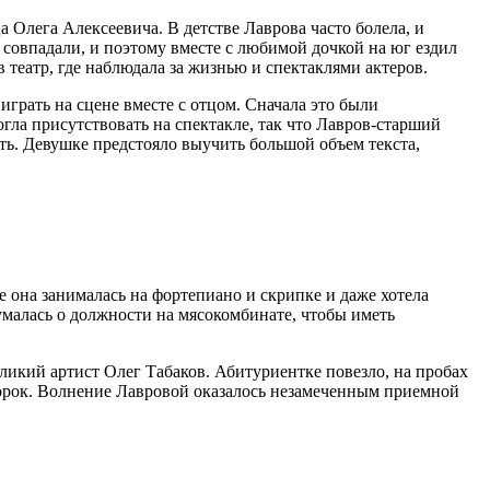
а Олега Алексеевича. В детстве Лаврова часто болела, и
 совпадали, и поэтому вместе с любимой дочкой на юг ездил
в театр, где наблюдала за жизнью и спектаклями актеров.
грать на сцене вместе с отцом. Сначала это были
огла присутствовать на спектакле, так что Лавров-старший
сть. Девушке предстояло выучить большой объем текста,
е она занималась на фортепиано и скрипке и даже хотела
умалась о должности на мясокомбинате, чтобы иметь
икий артист Олег Табаков. Абитуриентке повезло, на пробах
бморок. Волнение Лавровой оказалось незамеченным приемной