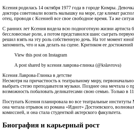
Ксения родилась 14 октября 1977 года в городе Кимры. Девочка
доктора советовали возить малышку на море, где климат распо
отец, проводя с Ксенией все свое свободное время. Та же ситу
С ранних лет Ксения видела всю подноготную жизни артиста бе
бессловесные роли, а потом представился шанс сыграть первую 
решил взять на эту роль собственную дочь. На тот момент юной
запомнить, что и как делать на сцене. Критиком ее достижений
View this post on Instagram
A post shared by ксения лаврова-глинка (@kslavrova)
Ксения Лаврова-Глинка в детстве
Несмотря на причастность к театральному миру, первоначально
выбрать стезю преподавателя музыки. Позднее она мечтала о п
возможность побаловать деликатесами свою семью. Только в 11-
Поступать Ксения планировала во все театральные институты 
она читала отрывок из романа «Идиот» Достоевского, волновал
комиссией, и она стала студенткой актерского факультета.
Биография и карьерный рост