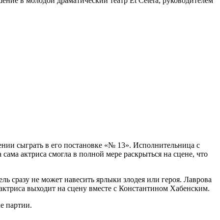
ение в молодой драматический театр Et Cetera, руководителем
нии сыграть в его постановке «№ 13». Исполнительница с
 сама актриса смогла в полной мере раскрыться на сцене, что
ль сразу не может навесить ярлыки злодея или героя. Лаврова
 актриса выходит на сцену вместе с Константином Хабенским.
е партии.