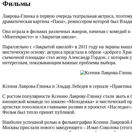
Фильмы
Лаврова-Глинка в первую очередь театральная актриса, поэтом
драматическая картина «Папа», режиссером которой был Влад
Она играла в фильмах различных жанров, начиная с комедий и
«Монтекристо» и «Закрытая школа».
Параллельно с «Закрытой школой» в 2011 году на экраны вышл
мистическую основу: актриса предстала в образе «доброго Хра
съемочной площадке стал актер Александр Гордон, с которым у
интересным, показывающим важные проблемы выбора.
Ксения Лаврова-Глинка и Эльдар Лебедев в сериале «Практика
С ростом популярности Ксению Лаврову-Глинку стали звать в
юношеской команде по хоккею «Молодежка» и мистический прое
артистки пополнился главными ролями в проектах «Наследие»,
Фильм был тепло принят публикой.
Наиболее успешной ролью в фильмографии Ксении Лавровой-Гл
Москвы прислали нового заведующего – Илью Соколова (этого 