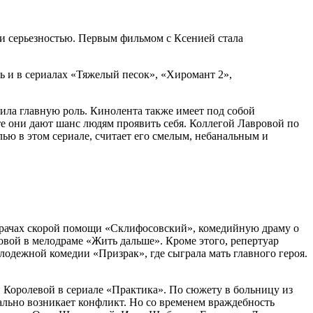
 и серьезностью. Первым фильмом с Ксенией стала
ь и в сериалах «Тяжелый песок», «Хиромант 2»,
ила главную роль. Кинолента также имеет под собой
те они дают шанс людям проявить себя. Коллегой Лавровой по
ью в этом сериале, считает его смелым, небанальным и
 врачах скорой помощи «Склифосовский», комедийную драму о
вой в мелодраме «Жить дальше». Кроме этого, репертуар
одежной комедии «Призрак», где сыграла мать главного героя.
 Королевой в сериале «Практика». По сюжету в больницу из
ально возникает конфликт. Но со временем враждебность