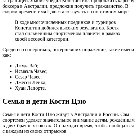
за границей. Льюис убедил Константина продолжить карьеру
боксера в Австралии, предложив получить гражданство. В
скором времени имя Цзю стало звучать в спортивном мире.
В ходе многочисленных поединков и турниров
Константин добился высоких результатов. Костя
стал сильнейшим спортсменом планеты в рамках
своей весовой категории.
Среди его соперников, потерпевших поражение, такие имена
как:
Джуда Заб;
Исмаэль Чавес;
Сезар Чавес;
Джесси Лейха;
Хуан Лапорте.
Семья и дети Кости Цзю
Семья и дети Кости Цзю живут в Австралии и России. Сам
спортсмен уделяет значительное внимание детям, рождённым
в двух брачных союзах. Он находит время, чтобы пообщаться
с каждым из своих отпрысков.