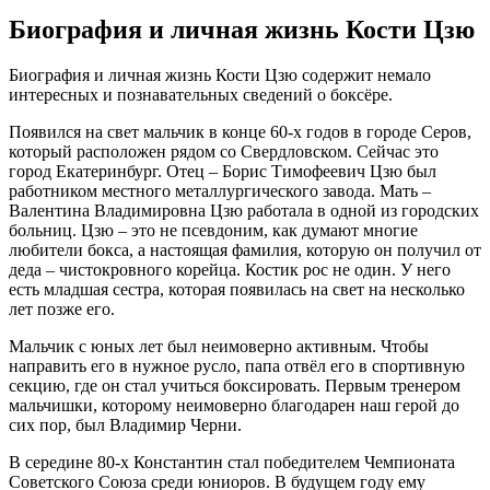
Биография и личная жизнь Кости Цзю
Биография и личная жизнь Кости Цзю содержит немало
интересных и познавательных сведений о боксёре.
Появился на свет мальчик в конце 60-х годов в городе Серов,
который расположен рядом со Свердловском. Сейчас это
город Екатеринбург. Отец – Борис Тимофеевич Цзю был
работником местного металлургического завода. Мать –
Валентина Владимировна Цзю работала в одной из городских
больниц. Цзю – это не псевдоним, как думают многие
любители бокса, а настоящая фамилия, которую он получил от
деда – чистокровного корейца. Костик рос не один. У него
есть младшая сестра, которая появилась на свет на несколько
лет позже его.
Мальчик с юных лет был неимоверно активным. Чтобы
направить его в нужное русло, папа отвёл его в спортивную
секцию, где он стал учиться боксировать. Первым тренером
мальчишки, которому неимоверно благодарен наш герой до
сих пор, был Владимир Черни.
В середине 80-х Константин стал победителем Чемпионата
Советского Союза среди юниоров. В будущем году ему