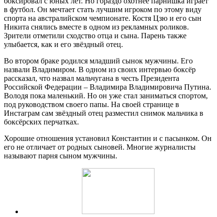
боксировал с юных лет. Но гораздо охотнее парнишка играет
в футбол. Он мечтает стать лучшим игроком по этому виду
спорта на австралийском чемпионате. Костя Цзю и его сын
Никита снялись вместе в одном из рекламных роликов.
Зрители отметили сходство отца и сына. Парень также
улыбается, как и его звёздный отец.
Во втором браке родился младший сынок мужчины. Его
назвали Владимиром. В одном из своих интервью боксёр
рассказал, что назвал мальчугана в честь Президента
Российской Федерации – Владимира Владимировича Путина.
Володя пока маленький. Но он уже стал заниматься спортом,
под руководством своего папы. На своей странице в
Инстаграм сам звёздный отец разместил снимок мальчика в
боксёрских перчатках.
Хорошие отношения установил Константин и с пасынком. Он
его не отличает от родных сыновей. Многие журналисты
называют парня сыном мужчины.