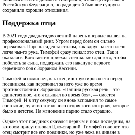
Российскую Федерацию, но ради детей бывшие супруги
сохранили хорошие отношения.
Поддержка отца
В 2021 году двадцатидвухлетний парень впервые вышел на
профессиональный ринг. Утром перед боем он сильно
переживал. Парень сидел за столом, как вдруг на его плечо
легла чья-то рука. Тимофей сразу понял: это отец. Так и
оказалось. Константин приехал специально для того, чтобы
поболеть за сына, поддержать его накануне первого
серьезного боя с Зорраном Кэссиди.
Тимофей вспоминает, как отец инструктировал его перед
поединком, как переживал за него уже во время
противостояния с Зорраном. «Папина русская речь – это
единственное, что я слышал во время боя», — смеется
Тимофей. И в эту секунду он вновь вспомнил то самое
состояние, чувство тотального отцовского контроля, которое
было в детстве. На мгновение парню стало страшно.
Однако этот поединок оказался первым и пока последним, на
котором присутствовал Цзю-старший. Тимофей говорит, что
отец смотрит все его поединки, но уже лежа на диване в