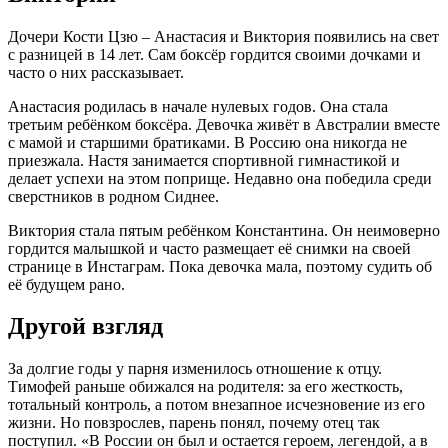
Дочери Кости Цзю – Анастасия и Виктория появились на свет
с разницей в 14 лет. Сам боксёр гордится своими дочками и
часто о них рассказывает.
Анастасия родилась в начале нулевых годов. Она стала
третьим ребёнком боксёра. Девочка живёт в Австралии вместе
с мамой и старшими братиками. В Россию она никогда не
приезжала. Настя занимается спортивной гимнастикой и
делает успехи на этом поприще. Недавно она победила среди
сверстников в родном Сиднее.
Виктория стала пятым ребёнком Константина. Он неимоверно
гордится малышкой и часто размещает её снимки на своей
странице в Инстаграм. Пока девочка мала, поэтому судить об
её будущем рано.
Другой взгляд
За долгие годы у парня изменилось отношение к отцу.
Тимофей раньше обижался на родителя: за его жесткость,
тотальный контроль, а потом внезапное исчезновение из его
жизни. Но повзрослев, парень понял, почему отец так
поступил. «В России он был и остается героем, легендой, а в