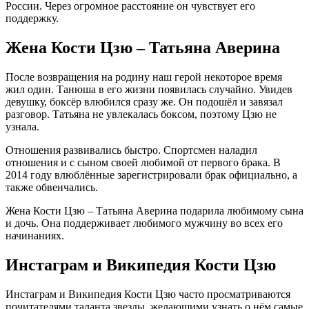
России. Через огромное расстояние он чувствует его
поддержку.
Жена Кости Цзю – Татьяна Аверина
После возвращения на родину наш герой некоторое время
жил один. Танюша в его жизни появилась случайно. Увидев
девушку, боксёр влюбился сразу же. Он подошёл и завязал
разговор. Татьяна не увлекалась боксом, поэтому Цзю не
узнала.
Отношения развивались быстро. Спортсмен наладил
отношения и с сыном своей любимой от первого брака. В
2014 году влюблённые зарегистрировали брак официально, а
также обвенчались.
Жена Кости Цзю – Татьяна Аверина подарила любимому сына
и дочь. Она поддерживает любимого мужчину во всех его
начинаниях.
Инстаграм и Википедия Кости Цзю
Инстаграм и Википедия Кости Цзю часто просматриваются
почитателями таланта звезды, желающими узнать о нём самые