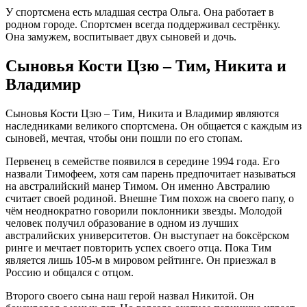
У спортсмена есть младшая сестра Ольга. Она работает в
родном городе. Спортсмен всегда поддерживал сестрёнку.
Она замужем, воспитывает двух сыновей и дочь.
Сыновья Кости Цзю – Тим, Никита и
Владимир
Сыновья Кости Цзю – Тим, Никита и Владимир являются
наследниками великого спортсмена. Он общается с каждым из
сыновей, мечтая, чтобы они пошли по его стопам.
Первенец в семействе появился в середине 1994 года. Его
назвали Тимофеем, хотя сам парень предпочитает называться
на австралийский манер Тимом. Он именно Австралию
считает своей родиной. Внешне Тим похож на своего папу, о
чём неоднократно говорили поклонники звезды. Молодой
человек получил образование в одном из лучших
австралийских университетов. Он выступает на боксёрском
ринге и мечтает повторить успех своего отца. Пока Тим
является лишь 105-м в мировом рейтинге. Он приезжал в
Россию и общался с отцом.
Второго своего сына наш герой назвал Никитой. Он