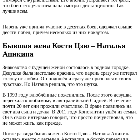
что бои с его участием папа смотрит дистанционно. Так
лучше всем.
Парень уже принял участие в десятках боев, одержал свыше
десяти побед, причем несколько из них нокаутом.
Бывшая жена Кости Цзю – Наталья
Аникина
Знакомство с будущей женой состоялось в родном городке.
Девушка была настолько красива, что парень сразу же потерял
голову от любви. Он подошёл и сразу же признался в своих
чувствах. Но Наташа решила, что это шутка.
В 1993 году влюблённые поженились. После этого девушка
переехала к любимому в австралийский Сидней. В течение
почти 20 лет они прожили счастливо. В браке появились на
свет два сына и дочка. В 2011 году Константин ушёл из семьи.
Он в своих интервью говорит, что просто почувствовал, что
не может жить, как прежде.
После развода бывшая жена Кости Цзю – Наталья Аникина
осталась вместе с детьми в Австралии, а боксёр переехал в