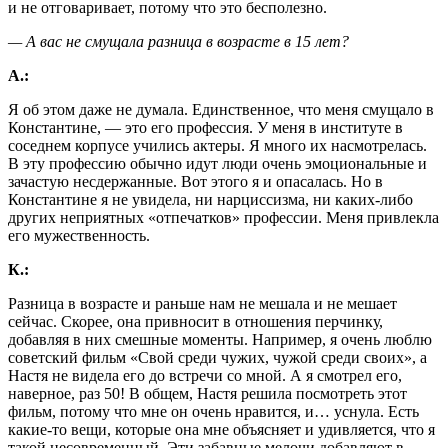
и не отговаривает, потому что это бесполезно.
— А вас не смущала разница в возрасте в 15 лет?
А.:
Я об этом даже не думала. Единственное, что меня смущало в
Константине, ― это его профессия. У меня в институте в
соседнем корпусе учились актеры. Я много их насмотрелась.
В эту профессию обычно идут люди очень эмоциональные и
зачастую несдержанные. Вот этого я и опасалась. Но в
Константине я не увидела, ни нарциссизма, ни каких-либо
других неприятных «отпечатков» профессии. Меня привлекла
его мужественность.
К.:
Разница в возрасте и раньше нам не мешала и не мешает
сейчас. Скорее, она привносит в отношения перчинку,
добавляя в них смешные моменты. Например, я очень люблю
советский фильм «Свой среди чужих, чужой среди своих», а
Настя не видела его до встречи со мной. А я смотрел его,
наверное, раз 50! В общем, Настя решила посмотреть этот
фильм, потому что мне он очень нравится, и… уснула. Есть
какие-то вещи, которые она мне объясняет и удивляется, что я
такой несовременный. Эти забавные мелочи добавляют в