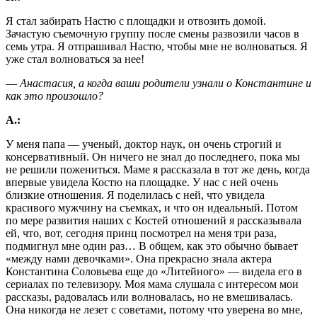
Я стал забирать Настю с площадки и отвозить домой.
Зачастую съемочную группу после смены развозили часов в
семь утра. Я отпрашивал Настю, чтобы мне не волноваться. Я
уже стал волноваться за нее!
― Анастасия, а когда ваши родители узнали о Константине и
как это произошло?
А.:
У меня папа ― ученый, доктор наук, он очень строгий и
консервативный. Он ничего не знал до последнего, пока мы
не решили пожениться. Маме я рассказала в тот же день, когда
впервые увидела Костю на площадке. У нас с ней очень
близкие отношения. Я поделилась с ней, что увидела
красивого мужчину на съемках, и что он идеальный. Потом
по мере развития наших с Костей отношений я рассказывала
ей, что, вот, сегодня принц посмотрел на меня три раза,
подмигнул мне один раз… В общем, как это обычно бывает
«между нами девочками». Она прекрасно знала актера
Константина Соловьева еще до «Литейного» ― видела его в
сериалах по телевизору. Моя мама слушала с интересом мои
рассказы, радовалась или волновалась, но не вмешивалась.
Она никогда не лезет с советами, потому что уверена во мне,