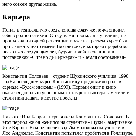
него совсем другая жизнь.
Карьера
Попав в театральную среду, юноша сразу же почувствовал
себя в родной стихии. Он сутками пропадал в училище, не
пропускал ни одной репетиции и уже на третьем курсе был
приглашен в театр имени Вахтангова, в котором проработал
несколько следующих лет, будучи задействованным в
постановках «Сирано де Бержерак» и «Земля обетованная».
Константин Соловьев – студент Щукинского училища, 1998
годНа последнем курсе Константину предложили роль в
сериале «Будем знакомы» (1999). Первый опыт в кино
оказался довольно успешным: фактурного актера заметили и
стали приглашать в другие проекты.
На фото: Ина Баррон, первая жена Константина СоловьеваВ
этот период же он женился на студентке «Щуки», американке
Ине Баррон. Вскоре после свадьбы молодожены улетели в
Лос-Анджелес. Константин попытался пробиться в Голливуде,