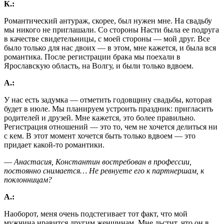
К.:
Романтический антураж, скорее, был нужен мне. На свадьбу
мы никого не приглашали. Со стороны Насти была ее подруга
в качестве свидетельницы, с моей стороны ― мой друг. Все
было только для нас двоих ― в этом, мне кажется, и была вся
романтика. После регистрации брака мы поехали в
Ярославскую область, на Волгу, и были только вдвоем.
А.:
У нас есть задумка ― отметить годовщину свадьбы, которая
будет в июле. Мы планируем устроить праздник: пригласить
родителей и друзей. Мне кажется, это более правильно.
Регистрация отношений ― это то, чем не хочется делиться ни
с кем. В этот момент хочется быть только вдвоем ― это
придает какой-то романтики.
― Анастасия, Константин востребован в профессии,
постоянно снимается… Не ревнуете его к партнершам, к
поклонницам?
А.:
Наоборот, меня очень подстегивает тот факт, что мой
мужчина нравится другим женщинам. Мне льстит, что он в