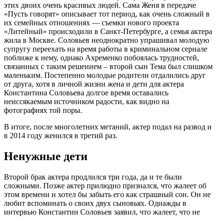
этих двоих очень красивых людей. Сама Женя в передаче
«Пусть говорят» описывает тот период, как очень сложный в
их семейных отношениях — съемки нового проекта
«Литейный» происходили в Санкт-Петербурге, а семья актера
жила в Москве. Соловьев неоднократно упрашивал молодую
супругу переехать на время работы в криминальном сериале
поближе к нему, однако Ахременко побоялась трудностей,
связанных с таким решением – второй сын Тема был слишком
маленьким. Постепенно молодые родители отдалились друг
от друга, хотя в личной жизни жена и дети для актера
Константина Соловьева долгое время оставались
неиссякаемым источником радости, как видно на
фотографиях той поры.
В итоге, после многолетних метаний, актер подал на развод и
в 2014 году женился в третий раз.
Ненужные дети
Второй брак актера продлился три года, да и те были
сложными. Позже актер прилюдно признался, что жалеет об
этом времени и хотел бы забыть его как страшный сон. Он не
любит вспоминать о своих двух сыновьях. Однажды в
интервью Константин Соловьев заявил, что жалеет, что не