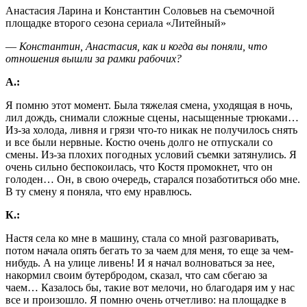
Анастасия Ларина и Константин Соловьев на съемочной
площадке второго сезона сериала «Литейный»
― Константин, Анастасия, как и когда вы поняли, что
отношения вышли за рамки рабочих?
А.:
Я помню этот момент. Была тяжелая смена, уходящая в ночь,
лил дождь, снимали сложные сцены, насыщенные трюками…
Из-за холода, ливня и грязи что-то никак не получилось снять
и все были нервные. Костю очень долго не отпускали со
смены. Из-за плохих погодных условий съемки затянулись. Я
очень сильно беспокоилась, что Костя промокнет, что он
голоден… Он, в свою очередь, старался позаботиться обо мне.
В ту смену я поняла, что ему нравлюсь.
К.:
Настя села ко мне в машину, стала со мной разговаривать,
потом начала опять бегать то за чаем для меня, то еще за чем-
нибудь. А на улице ливень! И я начал волноваться за нее,
накормил своим бутербродом, сказал, что сам сбегаю за
чаем… Казалось бы, такие вот мелочи, но благодаря им у нас
все и произошло. Я помню очень отчетливо: на площадке в