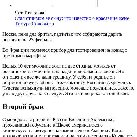
Читайте также:
Стал отчимом ее сыну: что известно о красавице жене
Тимура Соловьева
Носки, пена для бритья, гаджеты: что собираются дарить
россияне на 23 февраля
Во Франции появился прибор для тестирования на ковид с
помощью смартфона
Целых 10 лет мужчина жил на две страны, мотаясь от
российской съемочной площадки к любимой за океан. Но
отношения все же дали трещину. У себя на родине он
встретил новую любовь – тоже актрису Евгению Ахременко.
Чувства вспыхнули мгновенно, молодые поженились, даже не
узнав друг друга как следует. Это и стало роковой ошибкой.
Второй брак
С молодой актрисой из России Евгенией Ахременко,
проходившей обучение в Школе американского
киноискусства актер познакомился еще в Америке. Когда
молодую женщину пригласили на съемки сериала «Кружево»,