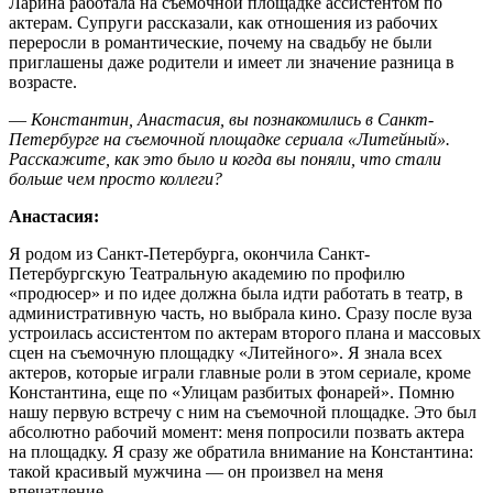
Ларина работала на съемочной площадке ассистентом по
актерам. Супруги рассказали, как отношения из рабочих
переросли в романтические, почему на свадьбу не были
приглашены даже родители и имеет ли значение разница в
возрасте.
― Константин, Анастасия, вы познакомились в Санкт-
Петербурге на съемочной площадке сериала «Литейный».
Расскажите, как это было и когда вы поняли, что стали
больше чем просто коллеги?
Анастасия:
Я родом из Санкт-Петербурга, окончила Санкт-
Петербургскую Театральную академию по профилю
«продюсер» и по идее должна была идти работать в театр, в
административную часть, но выбрала кино. Сразу после вуза
устроилась ассистентом по актерам второго плана и массовых
сцен на съемочную площадку «Литейного». Я знала всех
актеров, которые играли главные роли в этом сериале, кроме
Константина, еще по «Улицам разбитых фонарей». Помню
нашу первую встречу с ним на съемочной площадке. Это был
абсолютно рабочий момент: меня попросили позвать актера
на площадку. Я сразу же обратила внимание на Константина:
такой красивый мужчина ― он произвел на меня
впечатление.