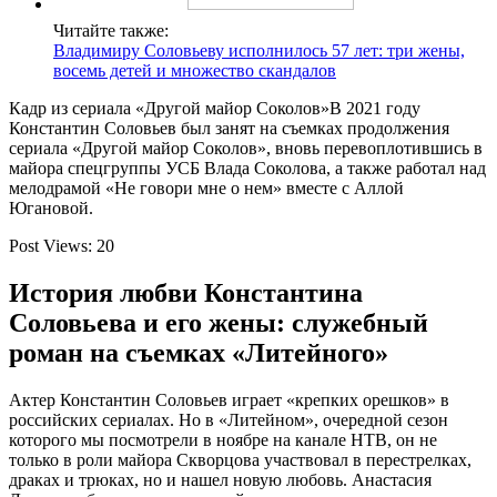
Читайте также:
Владимиру Соловьеву исполнилось 57 лет: три жены,
восемь детей и множество скандалов
Кадр из сериала «Другой майор Соколов»В 2021 году
Константин Соловьев был занят на съемках продолжения
сериала «Другой майор Соколов», вновь перевоплотившись в
майора спецгруппы УСБ Влада Соколова, а также работал над
мелодрамой «Не говори мне о нем» вместе с Аллой
Югановой.
Post Views: 20
История любви Константина
Соловьева и его жены: служебный
роман на съемках «Литейного»
Актер Константин Соловьев играет «крепких орешков» в
российских сериалах. Но в «Литейном», очередной сезон
которого мы посмотрели в ноябре на канале НТВ, он не
только в роли майора Скворцова участвовал в перестрелках,
драках и трюках, но и нашел новую любовь. Анастасия