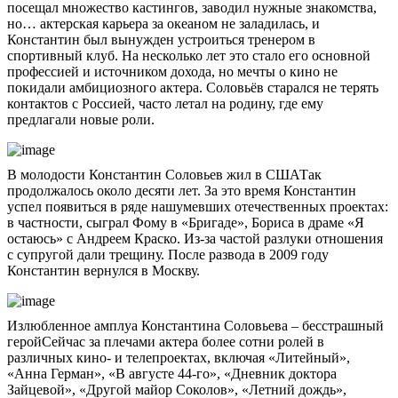
посещал множество кастингов, заводил нужные знакомства,
но… актерская карьера за океаном не заладилась, и
Константин был вынужден устроиться тренером в
спортивный клуб. На несколько лет это стало его основной
профессией и источником дохода, но мечты о кино не
покидали амбициозного актера. Соловьёв старался не терять
контактов с Россией, часто летал на родину, где ему
предлагали новые роли.
В молодости Константин Соловьев жил в СШАТак
продолжалось около десяти лет. За это время Константин
успел появиться в ряде нашумевших отечественных проектах:
в частности, сыграл Фому в «Бригаде», Бориса в драме «Я
остаюсь» с Андреем Краско. Из-за частой разлуки отношения
с супругой дали трещину. После развода в 2009 году
Константин вернулся в Москву.
Излюбленное амплуа Константина Соловьева – бесстрашный
геройСейчас за плечами актера более сотни ролей в
различных кино- и телепроектах, включая «Литейный»,
«Анна Герман», «В августе 44-го», «Дневник доктора
Зайцевой», «Другой майор Соколов», «Летний дождь»,