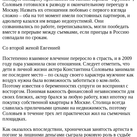
Соловьев готовился к разводу и окончательному переезду в
Москву. Назвать их отношения любовью с первого взгляда
сложно – оба на тот момент имели постоянных партнеров, и
адюльтер казался им вещью недопустимой. Они
созванивались по работе, переписывались, могли пообедать
вместе в перерыве между съемками, если приезды в Россию
совпадали по срокам.
Со второй женой Евгенией
Постепенно взаимное влечение переросло в страсть, и в 2009
году пара узаконила свои отношения. Следует отметить, что
дети в личной жизни актера Константина Соловьева занимали
не последнее место – по складу своего характера мужчине как
воздух нужна была возможность заботиться о ком-либо.
Поэтому известия о беременностях супруги он воспринял с
восторгом. Понимая важность финансовой независимости для
своих близких, актер брался за любую работу, взял ипотеку на
покупку собственной квартиры в Москве. Столица всегда
славилась приличными ценами на недвижимость, поэтому
Соловьев в течение трех лет практически жил на съемочных
площадках.
Как оказалось впоследствии, хроническая занятость артиста в
погоне за лишними деньгами сыграла роковую роль в судьбе