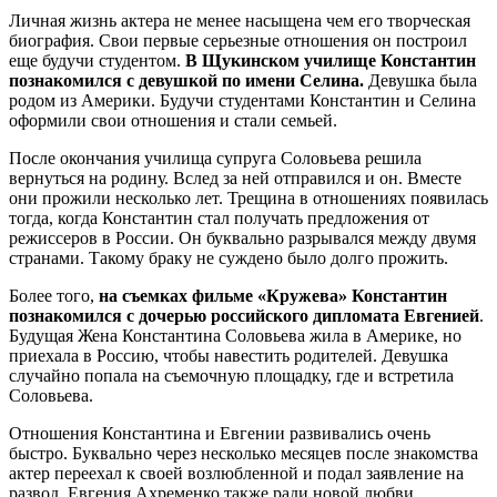
Личная жизнь актера не менее насыщена чем его творческая
биография. Свои первые серьезные отношения он построил
еще будучи студентом.
В Щукинском училище Константин
познакомился с девушкой по имени Селина.
Девушка была
родом из Америки. Будучи студентами Константин и Селина
оформили свои отношения и стали семьей.
После окончания училища супруга Соловьева решила
вернуться на родину. Вслед за ней отправился и он. Вместе
они прожили несколько лет. Трещина в отношениях появилась
тогда, когда Константин стал получать предложения от
режиссеров в России. Он буквально разрывался между двумя
странами. Такому браку не суждено было долго прожить.
Более того,
на съемках фильме «Кружева» Константин
познакомился с дочерью российского дипломата Евгенией
.
Будущая Жена Константина Соловьева жила в Америке, но
приехала в Россию, чтобы навестить родителей. Девушка
случайно попала на съемочную площадку, где и встретила
Соловьева.
Отношения Константина и Евгении развивались очень
быстро. Буквально через несколько месяцев после знакомства
актер переехал к своей возлюбленной и подал заявление на
развод. Евгения Ахременко также ради новой любви