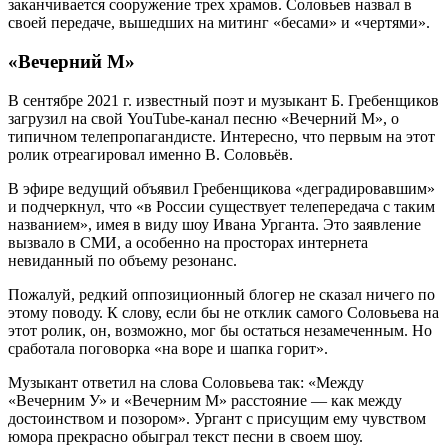
заканчивается сооружение трех храмов. Соловьев назвал в
своей передаче, вышедших на митинг «бесами» и «чертями».
«Вечерний М»
В сентябре 2021 г. известный поэт и музыкант Б. Гребенщиков
загрузил на свой YouTube-канал песню «Вечерний М», о
типичном телепропагандисте. Интересно, что первым на этот
ролик отреагировал именно В. Соловьёв.
В эфире ведущий объявил Гребенщикова «деградировавшим»
и подчеркнул, что «в России существует телепередача с таким
названием», имея в виду шоу Ивана Урганта. Это заявление
вызвало в СМИ, а особенно на просторах интернета
невиданный по объему резонанс.
Пожалуй, редкий оппозиционный блогер не сказал ничего по
этому поводу. К слову, если бы не отклик самого Соловьева на
этот ролик, он, возможно, мог бы остаться незамеченным. Но
сработала поговорка «на воре и шапка горит».
Музыкант ответил на слова Соловьева так: «Между
«Вечерним У» и «Вечерним М» расстояние — как между
достоинством и позором». Ургант с присущим ему чувством
юмора прекрасно обыграл текст песни в своем шоу.