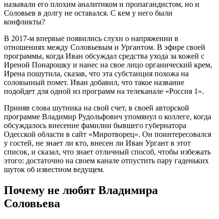
называли его плохим аналитиком и пропагандистом, но и
Соловьев в долгу не оставался. С кем у него были
конфликты?
В 2017-м впервые появились слухи о напряжении в
отношениях между Соловьевым и Ургантом. В эфире своей
программы, когда Иван обсуждал средства ухода за кожей с
Иреной Понарошку и нанес на свое лицо органический крем,
Ирена пошутила, сказав, что эта субстанция похожа на
соловьиный помет. Иван добавил, что такое название
подойдет для одной из программ на телеканале «Россия 1».
Приняв слова шутника на свой счет, в своей авторской
программе Владимир Рудольфович упомянул о коллеге, когда
обсуждалось внесение фамилии бывшего губернатора
Одесской области в сайт «Миротворец». Он поинтересовался
у гостей, не знает ли кто, внесен ли Иван Ургант в этот
список, и сказал, что знает отличный способ, чтобы избежать
этого: достаточно на своем канале отпустить пару гаденьких
шуток об известном ведущем.
Почему не любят Владимира
Соловьева