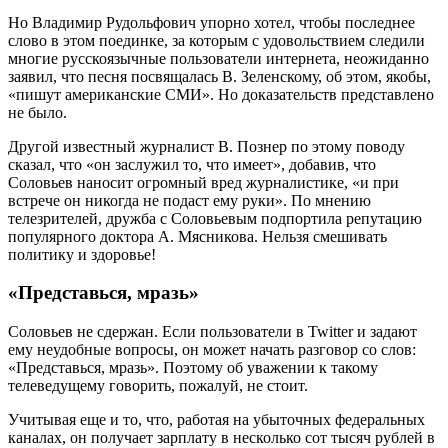
Но Владимир Рудольфович упорно хотел, чтобы последнее
слово в этом поединке, за которым с удовольствием следили
многие русскоязычные пользователи интернета, неожиданно
заявил, что песня посвящалась В. Зеленскому, об этом, якобы,
«пишут американские СМИ». Но доказательств представлено
не было.
Другой известный журналист В. Познер по этому поводу
сказал, что «он заслужил то, что имеет», добавив, что
Соловьев наносит огромный вред журналистике, «и при
встрече он никогда не подаст ему руки». По мнению
телезрителей, дружба с Соловьевым подпортила репутацию
популярного доктора А. Мясникова. Нельзя смешивать
политику и здоровье!
«Представься, мразь»
Соловьев не сдержан. Если пользователи в Twitter и задают
ему неудобные вопросы, он может начать разговор со слов:
«Представься, мразь». Поэтому об уважении к такому
телеведущему говорить, пожалуй, не стоит.
Учитывая еще и то, что, работая на убыточных федеральных
каналах, он получает зарплату в несколько сот тысяч рублей в