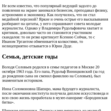
Не всем известно, что популярный ведущий задолго до
появления на экране занимался бизнесом, преподавал физику,
астрономию и экономику. Как получилось, что он стал
медийной персоной? Яркие и очень острые его высказывания
разбирают на цитаты, у него спрашивают совета молодые
журналисты. Однако у Владимира Рудольфовича хватает и
критиков, довольно часто он становится участником
скандалов: то он резко критикует Ксению Собчак, то с
Иваном Ургантом обменивается колкостями, то
нелицеприятно отзывается о Юрии Дуде.
Семья, детские годы
Володя Соловьев родился в семье педагогов в Москве 20
октября 1963 года. Его папа, Рудольф Виницковский (за год
до рождения сына он сменил фамилию на Соловьев), был
знаменитым историком.
Инна Соломоновна Шапиро, мама будущего журналиста,
после окончания института получила диплом искусствоведа и
всю свою жизнь проработала в музее-панораме «Бородинская
битва».
Широкие штанишки. Джинсы клеш вернулись на модный