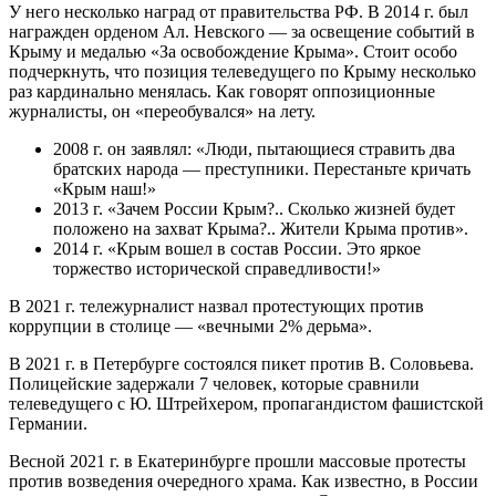
У него несколько наград от правительства РФ. В 2014 г. был
награжден орденом Ал. Невского — за освещение событий в
Крыму и медалью «За освобождение Крыма». Стоит особо
подчеркнуть, что позиция телеведущего по Крыму несколько
раз кардинально менялась. Как говорят оппозиционные
журналисты, он «переобувался» на лету.
2008 г. он заявлял: «Люди, пытающиеся стравить два
братских народа — преступники. Перестаньте кричать
«Крым наш!»
2013 г. «Зачем России Крым?.. Сколько жизней будет
положено на захват Крыма?.. Жители Крыма против».
2014 г. «Крым вошел в состав России. Это яркое
торжество исторической справедливости!»
В 2021 г. тележурналист назвал протестующих против
коррупции в столице — «вечными 2% дерьма».
В 2021 г. в Петербурге состоялся пикет против В. Соловьева.
Полицейские задержали 7 человек, которые сравнили
телеведущего с Ю. Штрейхером, пропагандистом фашистской
Германии.
Весной 2021 г. в Екатеринбурге прошли массовые протесты
против возведения очередного храма. Как известно, в России