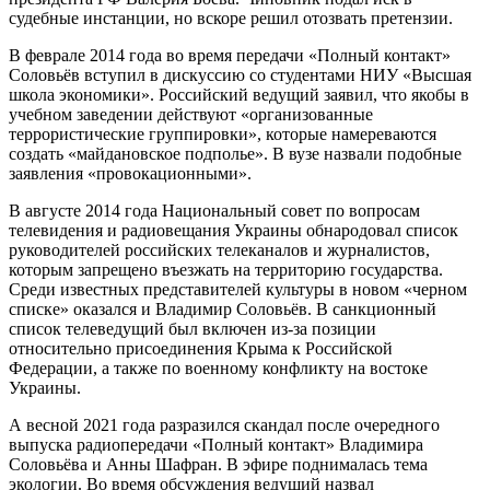
судебные инстанции, но вскоре решил отозвать претензии.
В феврале 2014 года во время передачи «Полный контакт»
Соловьёв вступил в дискуссию со студентами НИУ «Высшая
школа экономики». Российский ведущий заявил, что якобы в
учебном заведении действуют «организованные
террористические группировки», которые намереваются
создать «майдановское подполье». В вузе назвали подобные
заявления «провокационными».
В августе 2014 года Национальный совет по вопросам
телевидения и радиовещания Украины обнародовал список
руководителей российских телеканалов и журналистов,
которым запрещено въезжать на территорию государства.
Среди известных представителей культуры в новом «черном
списке» оказался и Владимир Соловьёв. В санкционный
список телеведущий был включен из-за позиции
относительно присоединения Крыма к Российской
Федерации, а также по военному конфликту на востоке
Украины.
А весной 2021 года разразился скандал после очередного
выпуска радиопередачи «Полный контакт» Владимира
Соловьёва и Анны Шафран. В эфире поднималась тема
экологии. Во время обсуждения ведущий назвал