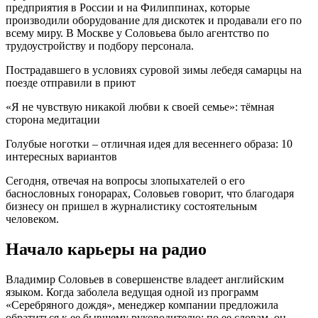
предприятия в России и на Филиппинах, которые
производили оборудование для дискотек и продавали его по
всему миру. В Москве у Соловьева было агентство по
трудоустройству и подбору персонала.
Пострадавшего в условиях суровой зимы лебедя самарцы на
поезде отправили в приют
«Я не чувствую никакой любви к своей семье»: тёмная
сторона медитации
Голубые ноготки – отличная идея для весеннего образа: 10
интересных вариантов
Сегодня, отвечая на вопросы злопыхателей о его
баснословных гонорарах, Соловьев говорит, что благодаря
бизнесу он пришел в журналистику состоятельным
человеком.
Начало карьеры на радио
Владимир Соловьев в совершенстве владеет английским
языком. Когда заболела ведущая одной из программ
«Серебряного дождя», менеджер компании предложила
обратиться к ее бывшему руководителю: по ее словам, он