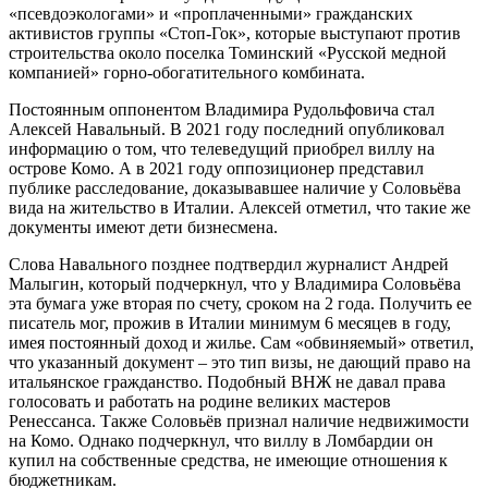
«псевдоэкологами» и «проплаченными» гражданских
активистов группы «Стоп-Гок», которые выступают против
строительства около поселка Томинский «Русской медной
компанией» горно-обогатительного комбината.
Постоянным оппонентом Владимира Рудольфовича стал
Алексей Навальный. В 2021 году последний опубликовал
информацию о том, что телеведущий приобрел виллу на
острове Комо. А в 2021 году оппозиционер представил
публике расследование, доказывавшее наличие у Соловьёва
вида на жительство в Италии. Алексей отметил, что такие же
документы имеют дети бизнесмена.
Слова Навального позднее подтвердил журналист Андрей
Малыгин, который подчеркнул, что у Владимира Соловьёва
эта бумага уже вторая по счету, сроком на 2 года. Получить ее
писатель мог, прожив в Италии минимум 6 месяцев в году,
имея постоянный доход и жилье. Сам «обвиняемый» ответил,
что указанный документ – это тип визы, не дающий право на
итальянское гражданство. Подобный ВНЖ не давал права
голосовать и работать на родине великих мастеров
Ренессанса. Также Соловьёв признал наличие недвижимости
на Комо. Однако подчеркнул, что виллу в Ломбардии он
купил на собственные средства, не имеющие отношения к
бюджетникам.