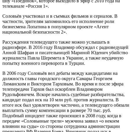
шоу «Поединок», которое выходило в эфир с 2010 года на
телеканале «Россия 1».
Соловьёв участвовал и в съемках фильмов и сериалов. В
частности, зрителям запомнилось его исполнение роли
бизнесмена Лопатина в популярном проекте «Агент
национальной безопасности 2».
Рассуждения телеведущего также можно услышать в
радиоэфире. В 2016 году Владимир обсуждал с радиоведущей
Анной Шафран и писательницей Мариной Юденич убийство
журналиста Павла Шеремета в Украине, а также неудачную
попытку военного переворота в Турции.
В 2006 году Соловьёв вел дебаты между кандидатами на
должность главы городского округа Самары Георгием
Лиманским и Виктором Тарховым. Во время и после эфира
телепередачи Тархов был оскорблен Владимиром
Рудольфовичем. Вскоре начались судебные разбирательства,
кандидат подал иск на 10 млн руб. против журналиста. В
итоге иск был удовлетворен частично, а телеведущего обязали
выплатить сумму компенсации в размере 70 тыс. руб.
Подобный инцидент также произошел в 2008 году, когда в
передаче «Соловьиные трели» мужчина заявил «о некоем
влиянии на суды» со стороны сотрудника администрации
президента РФ Валерия Боева. Чиновник подал иск в