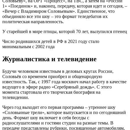
Соловьеву», на ОРТ «Процесс», на ТВС, а затем на «России
1» «Поединок» и, наконец, передачу, которая идет и сегодня, –
«Вечер с Владимиром Соловьевым». Единственное, что
объединяло все эти шоу – это формат теледебатов их
политическая направленность.
У старейшей в мире птицы, которой 70 лет, вылупился птенец
Число родившихся детей в РФ в 2021 году стало
минимальным с 2002 года
Журналистика и телевидение
Будучи человеком известным в деловых кругах России,
Соловьёв со временем приобрел и общенародную
известность. Так, с 1997 года москвич начал работу в качестве
ведущего в эфире радио «Серебряный дождь». С этого
момента стартовала его творческая биография на
телевидении.
Через год выходит его первая программа – утреннее шоу
«Соловьиные трели», которое выпускается и по сегодняшний
день. Формат шоу включает в себя беседы с
радиослушателями и гостями студии на разные темы. В
передаче представлены рубрики, посвященные автомобилям,