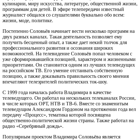
кулинарии, миру искусства, литературе, общественной жизни,
программам для детей. В эфире телепередачи известный
журналист общался со слушателями буквально обо всем:
жизни, моде, политике.
Постепенно Соловьёв начинает вести несколько программ на
двух разных каналах. Такая деятельность позволяет ему
получить бесценный опыт, а также дает некий толчок для
профессионального развития и осознания широких
возможностей. На телевидение Соловьёв попал человеком с
уже сформировавшейся позицией, характером и жизненными
приоритетами. Он становится одним из лучших телеведущих
на российском ТВ. Его умение отстаивать собственную
позицию, а также доказывать правильность своего мнения
впечатляют телезрителей политических ток-шоу.
С 1999 года началась работа Владимира в качестве
телеведущего. Он работал на нескольких телеканалах России,
в числе которых ОРТ, НТВ и ТВ-6. Вместе со знаменитым
телеведущим Александром Гордоном на протяжении года вел
передачу «Процесс», тематика которой посвящена
общественно-политической жизни страны. Также работал на
радио «Серебряный дождь».
Популярным проектом Владимира Соловьёва является