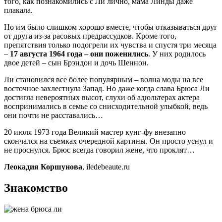
того, как познакомились с Ли лично, мама Линды даже
плакала.
Но им было слишком хорошо вместе, чтобы отказываться друг
от друга из-за расовых предрассудков. Кроме того,
препятствия только подогрели их чувства и спустя три месяца
–
17 августа 1964 года – они поженились
. У них родилось
двое детей – сын Брэндон и дочь Шеннон.
Ли становился все более популярным – волна моды на все
восточное захлестнула Запад. Но даже когда слава Брюса Ли
достигла невероятных высот, слухи об адюльтерах актера
воспринимались в семье со снисходительной улыбкой, ведь
они почти не расставались…
20 июля 1973 года Великий мастер кунг-фу внезапно
скончался на съемках очередной картины. Он просто уснул и
не проснулся. Брюс всегда говорил жене, что проклят…
Леокадия Коршунова
, iledebeaute.ru
Знакомство