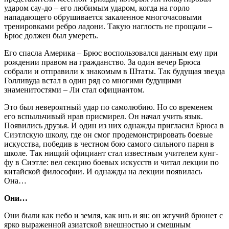
ударом сау-до – его любимым ударом, когда на горло
нападающего обрушивается закаленное многочасовыми
тренировками ребро ладони. Такую наглость не прощали –
Брюс должен был умереть.
Его спасла Америка – Брюс воспользовался данным ему при
рождении правом на гражданство. За один вечер Брюса
собрали и отправили к знакомым в Штаты. Так будущая звезда
Голливуда встал в один ряд со многими будущими
знаменитостями – Ли стал официантом.
Это был невероятный удар по самолюбию. Но со временем
его вспыльчивый нрав присмирел. Он начал учить язык.
Появились друзья. И один из них однажды пригласил Брюса в
Сиэтлскую школу, где он смог продемонстрировать боевые
искусства, победив в честном бою самого сильного парня в
школе. Так нищий официант стал известным учителем кунг-
фу в Сиэтле: вел секцию боевых искусств и читал лекции по
китайской философии. И однажды на лекции появилась
Она…
Они…
Они были как небо и земля, как инь и ян: он жгучий брюнет с
ярко выраженной азиатской внешностью и смешным