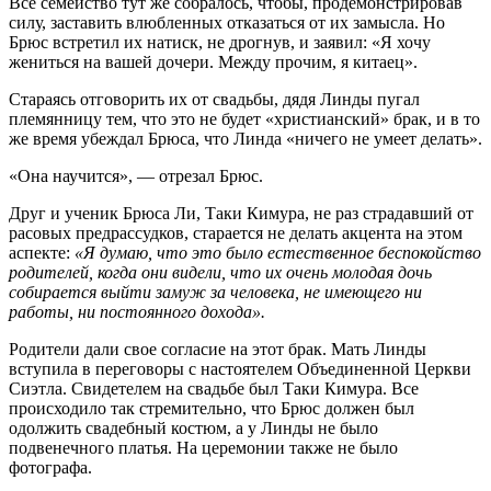
Все семейство тут же собралось, чтобы, продемонстрировав
силу, заставить влюбленных отказаться от их замысла. Но
Брюс встретил их натиск, не дрогнув, и заявил: «Я хочу
жениться на вашей дочери. Между прочим, я китаец».
Стараясь отговорить их от свадьбы, дядя Линды пугал
племянницу тем, что это не будет «христианский» брак, и в то
же время убеждал Брюса, что Линда «ничего не умеет делать».
«Она научится», — отрезал Брюс.
Друг и ученик Брюса Ли, Таки Кимура, не раз страдавший от
расовых предрассудков, старается не делать акцента на этом
аспекте:
«Я думаю, что это было естественное беспокойство
родителей, когда они видели, что их очень молодая дочь
собирается выйти замуж за человека, не имеющего ни
работы, ни постоянного дохода».
Родители дали свое согласие на этот брак. Мать Линды
вступила в переговоры с настоятелем Объединенной Церкви
Сиэтла. Свидетелем на свадьбе был Таки Кимура. Все
происходило так стремительно, что Брюс должен был
одолжить свадебный костюм, а у Линды не было
подвенечного платья. На церемонии также не было
фотографа.