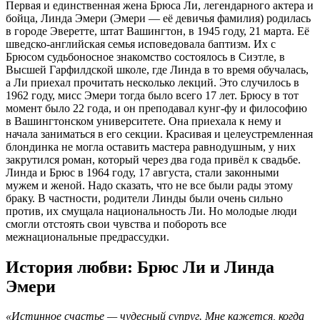
Первая и единственная жена Брюса Ли, легендарного актера и
бойца, Линда Эмери (Эмери — её девичья фамилия) родилась
в городе Эверетте, штат Вашингтон, в 1945 году, 21 марта. Её
шведско-английская семья исповедовала баптизм. Их с
Брюсом судьбоносное знакомство состоялось в Сиэтле, в
Высшей Гарфилдской школе, где Линда в то время обучалась,
а Ли приехал прочитать несколько лекций. Это случилось в
1962 году, мисс Эмери тогда было всего 17 лет. Брюсу в тот
момент было 22 года, и он преподавал кунг-фу и философию
в Вашингтонском университете. Она приехала к нему и
начала заниматься в его секции. Красивая и целеустремленная
блондинка не могла оставить мастера равнодушным, у них
закрутился роман, который через два года привёл к свадьбе.
Линда и Брюс в 1964 году, 17 августа, стали законными
мужем и женой. Надо сказать, что не все были рады этому
браку. В частности, родители Линды были очень сильно
против, их смущала национальность Ли. Но молодые люди
смогли отстоять свои чувства и побороть все
межнациональные предрассудки.
История любви: Брюс Ли и Линда
Эмери
«Истинное счастье — чудесный супруг. Мне кажется, когда