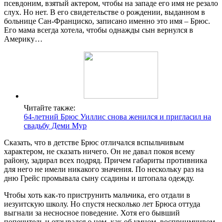
псевдоним, взятый актером, чтобы на западе его имя не резало
слух. Но нет. В его свидетельстве о рождении, выданном в
больнице Сан-Франциско, записано именно это имя – Брюс.
Его мама всегда хотела, чтобы однажды сын вернулся в
Америку…
Читайте также:
64-летний Брюс Уиллис снова женился и пригласил на
свадьбу Деми Мур
Сказать, что в детстве Брюс отличался вспыльчивым
характером, не сказать ничего. Он не давал покоя всему
району, задирал всех подряд. Причем габариты противника
для него не имели никакого значения. По нескольку раз на
дню Грейс промывала сыну ссадины и штопала одежду.
Чтобы хоть как-то приструнить мальчика, его отдали в
иезуитскую школу. Но спустя несколько лет Брюса оттуда
выгнали за несносное поведение. Хотя его бывший
попечитель и отзывался о нем, как об умном, восприимчивом