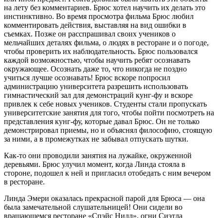
на лету без комментариев. Брюс хотел научить их делать это
инстинктивно. Во время просмотра фильма Брюс любил
комментировать действия, выставляя на вид ошибки в
съемках. Позже он расспрашивал своих учеников о
мельчайших деталях фильма, о людях в ресторане и о погоде,
чтобы проверить их наблюдательность. Брюс пользовался
каждой возможностью, чтобы научить ребят осознавать
окружающее. Осознать даже то, что никогда не поздно
учиться лучше осознавать! Брюс вскоре попросил
администрацию университета разрешить использовать
гимнастический зал для демонстраций кунг-фу и вскоре
привлек к себе новых учеников. Студенты стали пропускать
университетские занятия для того, чтобы пойти посмотреть на
представления кунг-фу, которые давал Брюс. Он не только
демонстрировал приемы, но и объяснял философию, стоящую
за ними, а в промежутках не забывал отпускать шутки.
Как-то они проводили занятия на лужайке, окруженной
деревьями. Брюс улучил момент, когда Линда стояла в
стороне, подошел к ней и пригласил отобедать с ним вечером
в ресторане.
Линда Эмери оказалась прекрасной парой для Брюса — она
была замечательной слушательницей! Они сидели во
вращающемся ресторане «Спэйс Нидл», огни Сиэтла