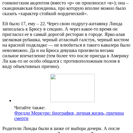
гонконгским акцентом (вместо «р» он произносил «в»); она –
скандинавская блондинка, про которую вполне можно было
сказать «характер стойкий нордический».
Ей было 17, ему – 22. Через свою подругу-китаянку Линда
записалась к Брюсу в секцию. А через какое-то время он
пригласил ее в самый дорогой ресторан в городе. Ярко-алая
шелковая рубашка, черный атласный галстук, черный костюм
на красной подкладке — не влюбиться в такого кавалера было
невозможно. Да и на Брюса девушка произвела весьма
сильное впечатление (тем более что после приезда в Америку
Ли как-то не особо общался с противоположным полом в
виду объективных причин).
Читайте также:
Фредди Меркури: биография, личная жизнь, причина
смерти
Родители Линды были в шоке от выбора дочери. А после