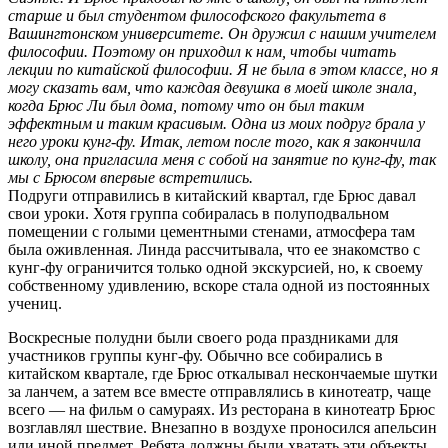
старше и был студентом философского факультета в
Вашингтонском университете. Он дружил с нашим учителем
философии. Поэтому он приходил к нам, чтобы читать
лекции по китайской философии. Я не была в этом классе, но я
могу сказать вам, что каждая девушка в моей школе знала,
когда Брюс Ли был дома, потому что он был таким
эффектным и таким красивым. Одна из моих подруг брала у
него уроки кунг-фу. Итак, летом после того, как я закончила
школу, она пригласила меня с собой на занятие по кунг-фу, так
мы с Брюсом впервые встретились.
Подруги отправились в китайский квартал, где Брюс давал
свои уроки. Хотя группа собиралась в полуподвальном
помещении с голыми цементными стенами, атмосфера там
была оживленная. Линда рассчитывала, что ее знакомство с
кунг-фу ограничится только одной экскурсией, но, к своему
собственному удивлению, вскоре стала одной из постоянных
учениц.
Воскресные полудни были своего рода праздниками для
участников группы кунг-фу. Обычно все собирались в
китайском квартале, где Брюс откалывал нескончаемые шутки
за ланчем, а затем все вместе отправлялись в кинотеатр, чаще
всего — на фильм о самураях. Из ресторана в кинотеатр Брюс
возглавлял шествие. Внезапно в воздухе проносился апельсин
или иной предмет. Ребята должны были хватать эти объекты