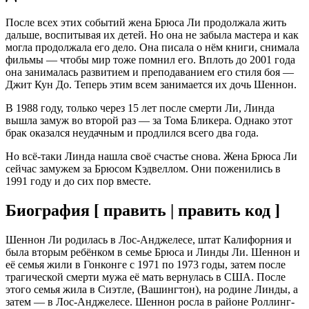
После всех этих событий жена Брюса Ли продолжала жить
дальше, воспитывая их детей. Но она не забыла мастера и как
могла продолжала его дело. Она писала о нём книги, снимала
фильмы — чтобы мир тоже помнил его. Вплоть до 2001 года
она занималась развитием и преподаванием его стиля боя —
Джит Кун До. Теперь этим всем занимается их дочь Шеннон.
В 1988 году, только через 15 лет после смерти Ли, Линда
вышла замуж во второй раз — за Тома Бликера. Однако этот
брак оказался неудачным и продлился всего два года.
Но всё-таки Линда нашла своё счастье снова. Жена Брюса Ли
сейчас замужем за Брюсом Кэдвеллом. Они поженились в
1991 году и до сих пор вместе.
Биография [ править | править код ]
Шеннон Ли родилась в Лос-Анджелесе, штат Калифорния и
была вторым ребёнком в семье Брюса и Линды Ли. Шеннон и
её семья жили в Гонконге с 1971 по 1973 годы, затем после
трагической смерти мужа её мать вернулась в США. После
этого семья жила в Сиэтле, (Вашингтон), на родине Линды, а
затем — в Лос-Анджелесе. Шеннон росла в районе Роллинг-