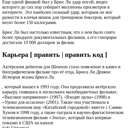
Еще одной фишкой был у Брюс Ли удар ногой, видео
которого до сих пор собирает миллионы просмотров в
интернете. Это наиболее сильный удар, которым он мог
разнести в клочья мешок для тренировок боксеров, который
весит более 150 килограмм.
Брюс Ли был настолько известным, что о нем было снято
более тридцати документальных фильмов, а его гонорары
достигали 19 000 долларов за фильм.
Карьера [ править | править код ]
Актёрским дебютом для Шеннон стало появление в камео в
биографическом фильме про её отца, Брюса Ли
Дракон:
История жизни Брюса Ли
, который вышел в 1993 году. Она продолжила актёрскую
карьеру, снявшись в нескольких малобюджетных фильмах:
«Высокое напряжение» (1997), «Входят орлы» (1998) и
«Уроки для ассасина» (2001). Также она участвовала в
телевизионном шоу «Китайский городовой» вместе с Саммо
Хуном в 1998 году, а также сыграла в научно-фантастическом
телевизионном фильме «Эпоха», который был впервые
показан в США на канале
Syfy Universal