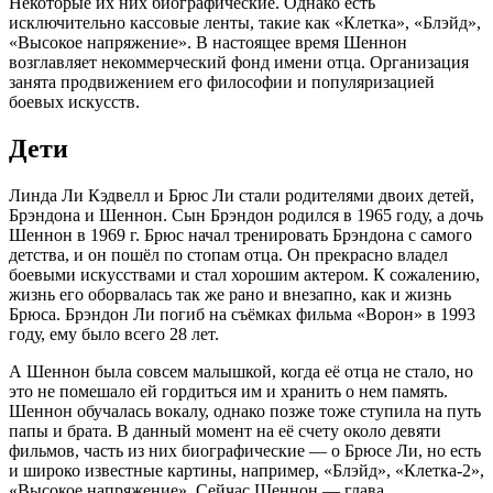
Некоторые их них биографические. Однако есть
исключительно кассовые ленты, такие как «Клетка», «Блэйд»,
«Высокое напряжение». В настоящее время Шеннон
возглавляет некоммерческий фонд имени отца. Организация
занята продвижением его философии и популяризацией
боевых искусств.
Дети
Линда Ли Кэдвелл и Брюс Ли стали родителями двоих детей,
Брэндона и Шеннон. Сын Брэндон родился в 1965 году, а дочь
Шеннон в 1969 г. Брюс начал тренировать Брэндона с самого
детства, и он пошёл по стопам отца. Он прекрасно владел
боевыми искусствами и стал хорошим актером. К сожалению,
жизнь его оборвалась так же рано и внезапно, как и жизнь
Брюса. Брэндон Ли погиб на съёмках фильма «Ворон» в 1993
году, ему было всего 28 лет.
А Шеннон была совсем малышкой, когда её отца не стало, но
это не помешало ей гордиться им и хранить о нем память.
Шеннон обучалась вокалу, однако позже тоже ступила на путь
папы и брата. В данный момент на её счету около девяти
фильмов, часть из них биографические — о Брюсе Ли, но есть
и широко известные картины, например, «Блэйд», «Клетка-2»,
«Высокое напряжение». Сейчас Шеннон — глава