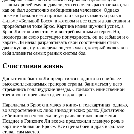
главных ролей ему не давали, что его очень расстраивало, так
как он был достаточно амбициозным человеком. Однако
позже в Гонконге его пригласили сыграть главную роль в
фильме «Большой Босс», в котором и все сцены драк ставил и
прорабатывал тоже Брюс. Картина имела шумный успех, а
Брюс Ли стал известным и востребованным актером. Но,
несмотря на свою растущую популярность, он не забывал и о
карате. Ли начал разрабатывать свой собственный стиль —
джит кун до, путь опережающего кулака, который включал в
себя элементы самых разных систем боя.
Счастливая жизнь
Достаточно быстро Ли превратился в одного из наиболее
высокооплачиваемых тренеров страны. Заниматься у него
стремились голливудские звезды. Стоимость единственной
тренировки превышала двести долларов.
Параллельно Брюс снимался в кино- и телекартинах, однако,
во второстепенных либо эпизодических ролях. Достаточно
амбициозного человека не устраивало такое положение.
Позднее в Гонконге Ли все же предложили главную роль в
картине «Большой Брюс». Все сцены боев и драк в фильме
ставал сам мастер.