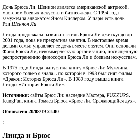
Дочь Брюса Ли, Шеннон является американской актрисой,
мастером боевых искусств и бизнес-леди. С 1994 года
замужем за адвокатом Яном Кислером. У пары есть дочь
Рэн.
Шеннон Ли
Линда продолжала развивать стиль Брюса Ли джиткундо до
2001 года, пока не прекратила занятия. В настоящее время
делами семьи управляет ее дочь вместе с зятем. Они основали
Фонд Брюса Ли, некоммерческую организацию, посвященную
распространению философии Брюса Ли и боевым искусствам.
В 1975 году Линда выпустила книгу «Брюс Ли: Мужчина,
которого только я знала», по которой в 1993 был снят фильм
«Дракон: История Брюса Ли». В 1989 году вышла книга
Линды «История Брюса Ли».
Источники:
сайты Брюс Ли: наследие Мастера, PUZZUPS,
KungFun, книга Томаса Брюса «Брюс Ли. Сражающийся дух».
Обновлено 20/08/19 21:00
:
Линда и Брюс