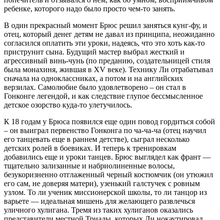
ребенке, которого надо было просто чем-то занять.
В один прекрасный момент Брюс решил заняться кунг-фу, и
отец, который денег детям не давал из принципа, неожиданно
согласился оплатить эти уроки, надеясь, что это хоть как-то
приструнит сына. Будущий мастер выбрал жесткий и
агрессивный винь-чунь (по преданию, создательницей стиля
была монахиня, жившая в XV веке). Технику Ли отрабатывал
сначала на одноклассниках, а потом и на английских
верзилах. Самолюбие было удовлетворено – он стал в
Гонконге легендой, и как следствие глупое бессмысленное
детское озорство куда-то улетучилось.
К 18 годам у Брюса появился еще один повод гордиться собой
– он выиграл первенство Гонконга по ча-ча-ча (отец научил
его танцевать еще в раннем детстве), сыграл несколько
детских ролей в боевиках. И теперь к тренировкам
добавились еще и уроки танцев. Брюс выглядел как франт —
тщательно зализанные и набриолиненные волосы,
безукоризненно отглаженный черный костюмчик (он утюжил
его сам, не доверяя матери), узенький галстучек с ровным
узлом. То ли ученик миссионерской школы, то ли танцор из
варьете — идеальная мишень для желающего развлечься
уличного хулигана. Тремя из таких хулиганов оказались
представители местной Триады, которых Ли нокаутировал