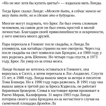
«Но он мог хотя бы купить цветы!» — вздыхала мать Линды.
Тогда Брюс сказал Линде:
«Может быть, я сейчас ничего не
могу дать тебе, но я сделаю это в будущем».
Многие могут подумать, что Брюс Ли был очень сложным
человеком, на самом деле он был очень простой и милой
личностью. Благодаря своей прямолинейности и искренности,
у него имелось много друзей.
Пара переехала в Гонконг после свадьбы, и Линда Ли
упомянула, как китайцы странно на нее смотрели. Через год
после свадьбы на свет появился сын Брэндон, а в 1969 году у
них родилась дочь Шеннон. Но четыре года спустя, в 1973
году, Брюс Ли умер из-за отека мозга.
Линде больше не хотелось оставаться в Гонконге, она
вернулась в Сиэтл, а затем переехала в Лос-Анджелес. Спустя
15 лет, в 1988 году, Линда вышла замуж за актера и писателя
Тома Бликера. Но к 1990 году пара развелась. В 1991 году она
вышла замуж в третий раз за Брюса Кэдвелла, он работает
биржевым брокером. Семья в настоящее время проживает в
Ранчо Мираж, Калифорния. 31 марта 1993 года Линда
потеряла своего сына Брэндона из-за несчастного случая на
съемочной площадке.
Брэндон Ли