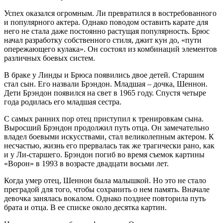
Успех оказался огромным. Ли превратился в востребованного
и популярного актера. Однако поводом оставить карате для
него не стала даже постоянно растущая популярность. Брюс
начал разработку собственного стиля, джит кун до, «пути
опережающего кулака». Он состоял из комбинаций элементов
различных боевых систем.
В браке у Линды и Брюса появились двое детей. Старшим
стал сын. Его назвали Брэндон. Младшая – дочка, Шеннон.
Дети Брэндон появился на свет в 1965 году. Спустя четыре
года родилась его младшая сестра.
С самых ранних пор отец приступил к тренировкам сына.
Выросший Брэндон продолжил путь отца. Он замечательно
владел боевыми искусствами, стал великолепным актером. К
несчастью, жизнь его прервалась так же трагически рано, как
и у Ли-старшего. Брэндон погиб во время съемок картины
«Ворон» в 1993 в возрасте двадцати восьми лет.
Когда умер отец, Шеннон была малышкой. Но это не стало
преградой для того, чтобы сохранить о нем память. Вначале
девочка занялась вокалом. Однако позднее повторила путь
брата и отца. В ее списке около десятка картин.