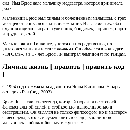
сил. Имя Брюс дала мальчику медсестра, которая принимала
роды.
Маленький Брюс был хилым и болезненным малышом, с трех
месяцев он снимался в китайском кино. Из-за своей худобы
ему приходилось играть хулиганов, бродяжек, воришек, сирот
и трудных детей.
Мальчик жил в Гонконге, учился он посредственно, но
увлекался танцами в стиле ча-ча-ча. Он обучался в колледже
«Ля Саль», а в 17 лет Брюс Ли выиграл чемпионат по танцам.
Личная жизнь [ править | править код
]
С 1994 года замужем за адвокатом Яном Кислером. У пары
есть дочь Рэн (род. 2003).
Брюс Ли – человек-легенда, который поражал всех своей
феноменальной силой и стойкостью, выносливостью и
бесстрашием. Он являлся не только философом, но и мастером
своего дела, который сумел влить в сердца миллионов
мальчишек любовь к боевым искусствам.