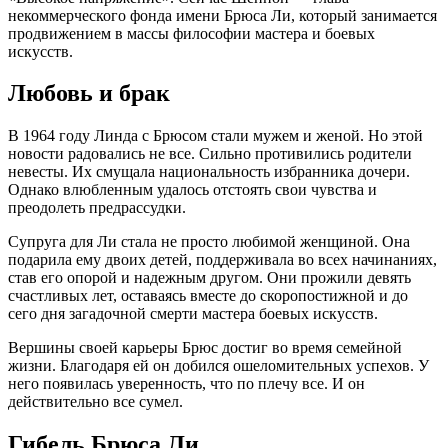
некоммерческого фонда имени Брюса Ли, который занимается
продвижением в массы философии мастера и боевых
искусств.
Любовь и брак
В 1964 году Линда с Брюсом стали мужем и женой. Но этой
новости радовались не все. Сильно противились родители
невесты. Их смущала национальность избранника дочери.
Однако влюбленным удалось отстоять свои чувства и
преодолеть предрассудки.
Супруга для Ли стала не просто любимой женщиной. Она
подарила ему двоих детей, поддерживала во всех начинаниях,
став его опорой и надежным другом. Они прожили девять
счастливых лет, оставаясь вместе до скоропостижной и до
сего дня загадочной смерти мастера боевых искусств.
Вершины своей карьеры Брюс достиг во время семейной
жизни. Благодаря ей он добился ошеломительных успехов. У
него появилась уверенность, что по плечу все. И он
действительно все сумел.
Гибель Брюса Ли