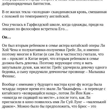
добропорядочных баптистов.
В ее жилах текла «холодная» скандинавская кровь, смешанная
с похожей по темпераменту английской.
Она училась в Гарфилдской школе, когда однажды, придя на
лекцию по философии встретила Его…
Он…
Он был вторым ребенком в семье актера китайской оперы Ли
Хой Чена и полукитаянки-полунемки Грейс Ли, и именно
поэтому многие в Китае (и сам Ли в частности) считали, что
он – проклят: в Китае верят, что вторым ребенком в семье
должна быть девочка. Поэтому верующие отец и мать
запутывали духов, как могли: Грейс удочерила девочку одного
бедняка, а сыну придумали девчоночье прозвище – Малышка
Феникс.
Вообще с именами у будущего мастера кунг-фу всегда была
чехарда: первое время его звали Ли Чжаньфень – в переводе с
китайского «возвращайся назад», потом Ли Йен Кам –
«никогда не сидящий на месте», а после того, как Ли
пригласили в кино появилось имя Ли Суй Лунг – «маленький
дракон». Можно было бы предположить, что Брюс – это