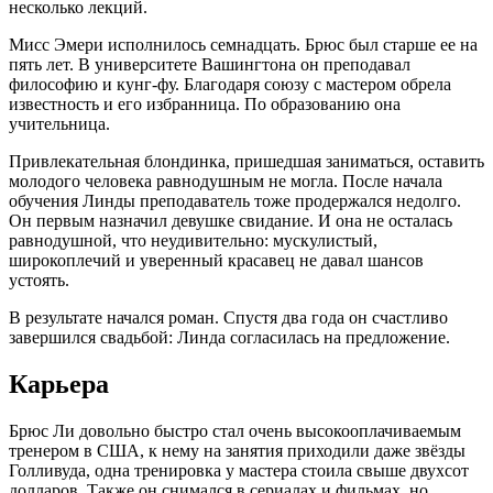
несколько лекций.
Мисс Эмери исполнилось семнадцать. Брюс был старше ее на
пять лет. В университете Вашингтона он преподавал
философию и кунг-фу. Благодаря союзу с мастером обрела
известность и его избранница. По образованию она
учительница.
Привлекательная блондинка, пришедшая заниматься, оставить
молодого человека равнодушным не могла. После начала
обучения Линды преподаватель тоже продержался недолго.
Он первым назначил девушке свидание. И она не осталась
равнодушной, что неудивительно: мускулистый,
широкоплечий и уверенный красавец не давал шансов
устоять.
В результате начался роман. Спустя два года он счастливо
завершился свадьбой: Линда согласилась на предложение.
Карьера
Брюс Ли довольно быстро стал очень высокооплачиваемым
тренером в США, к нему на занятия приходили даже звёзды
Голливуда, одна тренировка у мастера стоила свыше двухсот
долларов. Также он снимался в сериалах и фильмах, но