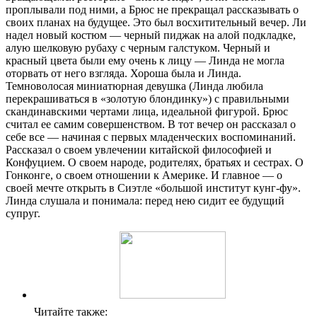
проплывали под ними, а Брюс не прекращал рассказывать о
своих планах на будущее. Это был восхитительный вечер. Ли
надел новый костюм — черный пиджак на алой подкладке,
алую шелковую рубаху с черным галстуком. Черный и
красный цвета были ему очень к лицу — Линда не могла
оторвать от него взгляда. Хороша была и Линда.
Темноволосая миниатюрная девушка (Линда любила
перекрашиваться в «золотую блондинку») с правильными
скандинавскими чертами лица, идеальной фигурой. Брюс
считал ее самим совершенством. В тот вечер он рассказал о
себе все — начиная с первых младенческих воспоминаний.
Рассказал о своем увлечении китайской философией и
Конфуцием. О своем народе, родителях, братьях и сестрах. О
Гонконге, о своем отношении к Америке. И главное — о
своей мечте открыть в Сиэтле «большой институт кунг-фу».
Линда слушала и понимала: перед нею сидит ее будущий
супруг.
Читайте также: