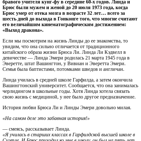
бравого учителя кунг-фу в середине 60-х годов. Линда и
Брюс были мужем и женой до 20 июля 1973 года, когда
Брюс умер от отека мозга в возрасте 32 лет… всего за
шесть дней до выхода в Гонконге того, что многие считают
его величайшим кинематографическим достижением:
«Выход дракона».
Если мы посмотрим на жизнь Линды до ее знакомства, то
увидим, что она сильно отличается от традиционного
китайского образа жизни Брюса Ли. Линда Ли Кэдвелл в
девичестве — Линда Эмери родилась 21 марта 1945 года в
Эверетте, штат Вашингтон, у Вивиан и Эверетта Эмери.
Семья была баптистами, потомками шведов и англичан.
Линда училась в средней школе Гарфилда, а затем окончила
Вашингтонский университет. Сообщается, что она занималась
черлидингом в школьные годы. Хотя Линда хотела связать
свою жизнь с медициной, у нее было другое предназначение.
История любви Брюса Ли и Линды Эмери довольно милая.
«На самом деле это забавная история!»
— смеясь, рассказывает Линда.
«Я училась в старших классах в Гарфилдской высшей школе в
Сиэтле. И Брюс приходил ко мне в школу, он был на пять лет