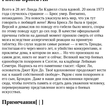
Всего в 28 лет Линда Ли Кэдвелл стала вдовой. 20 июля 1973
года случилось страшное — Брюс умер. Внезапно,
неожиданно. Эта новость ужаснула весь мир, что уж тут
говорить о любящей жене! Жена Брюса Ли была в трауре.
Версий и домыслов по поводу его гибели было много, споры
по этому поводу идут до сих пор. В качестве официальной
причины гибели на данный момент приняли смерть от отёка
мозга вследствие аллергической реакции на принятую
таблетку. Но слухи ходили самые разные — и месть Триады,
постигшая его через много лет, и убийство конкурентами, и
проклятье дома, в котором он жил… Но что произошло на
самом деле, никто не знает и сейчас. Великий мастер боевых
единоборств похоронен в Сиэтле, на кладбище Лейквью
Семетри. Надпись на его памятнике гласит: «Брюс Ли,
основатель Джит Кун До. Твоё вдохновение продолжает вести
нас к нашей собственной свободе». Рядом с ним похоронен и
его сын, Брэндон. Даже в наши дни поклонники приходят
сюда, чтобы почтить память и отдать дань уважения человеку,
перевернувшему представление всего мира о боевых
искусствах.
Примечания[ | ]