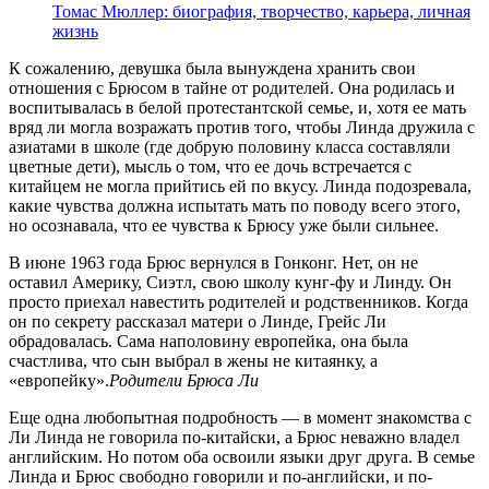
Томас Мюллер: биография, творчество, карьера, личная
жизнь
К сожалению, девушка была вынуждена хранить свои
отношения с Брюсом в тайне от родителей. Она родилась и
воспитывалась в белой протестантской семье, и, хотя ее мать
вряд ли могла возражать против того, чтобы Линда дружила с
азиатами в школе (где добрую половину класса составляли
цветные дети), мысль о том, что ее дочь встречается с
китайцем не могла прийтись ей по вкусу. Линда подозревала,
какие чувства должна испытать мать по поводу всего этого,
но осознавала, что ее чувства к Брюсу уже были сильнее.
В июне 1963 года Брюс вернулся в Гонконг. Нет, он не
оставил Америку, Сиэтл, свою школу кунг-фу и Линду. Он
просто приехал навестить родителей и родственников. Когда
он по секрету рассказал матери о Линде, Грейс Ли
обрадовалась. Сама наполовину европейка, она была
счастлива, что сын выбрал в жены не китаянку, а
«европейку».
Родители Брюса Ли
Еще одна любопытная подробность — в момент знакомства с
Ли Линда не говорила по-китайски, а Брюс неважно владел
английским. Но потом оба освоили языки друг друга. В семье
Линда и Брюс свободно говорили и по-английски, и по-