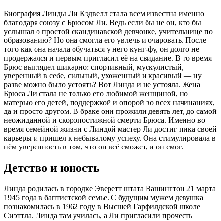
Биография Линды Ли Кэдвелл стала всем известна именно
благодаря союзу с Брюсом Ли. Ведь если бы не он, кто бы
услышал о простой скандинавской девчонке, учительнице по
образованию? Но она смогла его увлечь и очаровать. После
того как она начала обучаться у него кунг-фу, он долго не
продержался и первым пригласил её на свидание. В то время
Брюс выглядел шикарно: спортивный, мускулистый,
уверенный в себе, сильный, ухоженный и красивый — ну
разве можно было устоять? Вот Линда и не устояла. Жена
Брюса Ли стала не только его любимой женщиной, но
матерью его детей, поддержкой и опорой во всех начинаниях,
да и просто другом. В браке они прожили девять лет, до самой
неожиданной и скоропостижной смерти Брюса. Именно во
время семейной жизни с Линдой мастер Ли достиг пика своей
карьеры и пришел к небывалому успеху. Она стимулировала в
нём уверенность в том, что он всё сможет, и он смог.
Детство и юность
Линда родилась в городке Эверетт штата Вашингтон 21 марта
1945 года в баптистской семье. С будущим мужем девушка
познакомилась в 1962 году в Высшей Гарфилдской школе
Сиэттла. Линда там училась, а Ли пригласили прочесть