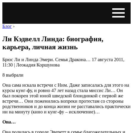
Блог
›
Ли Кэдвелл Линда: биография,
карьера, личная жизнь
Брюс Ли и Линда Эмери. Семья Дракона… 17 августа 2011,
11:30 | Леокадия Коршунова
8 выбрали
Она сама искала встречи с Ним. Даже записалась для этого на
курсы кунг-фу, и ровно 47 лет назад стала миссис Ли… Он
был покорен этой юной шведской блондинкой с первой же
встречи… Они поженились вопреки протестам со стороны
родственников и до конца жизни не расставались практически
ни на минуту (кино и кунг-фу – исключение)…
Она…
Она родилась в городе Эверетт в семье благожелательных и