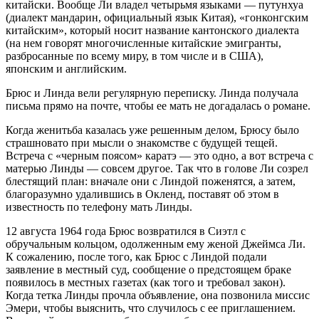
китайски. Вообще Ли владел четырьмя языками — путунхуа
(диалект мандарин, официальный язык Китая), «гонконгским
китайским», который носит название кантонского диалекта
(на нем говорят многочисленные китайские эмигранты,
разбросанные по всему миру, в том числе и в США),
японским и английским.
Брюс и Линда вели регулярную переписку. Линда получала
письма прямо на почте, чтобы ее мать не догадалась о романе.
Когда женитьба казалась уже решенным делом, Брюсу было
страшновато при мысли о знакомстве с будущей тещей.
Встреча с «черным поясом» каратэ — это одно, а вот встреча с
матерью Линды — совсем другое. Так что в голове Ли созрел
блестящий план: вначале они с Линдой поженятся, а затем,
благоразумно удалившись в Окленд, поставят об этом в
известность по телефону мать Линды.
12 августа 1964 года Брюс возвратился в Сиэтл с
обручальным кольцом, одолженным ему женой Джеймса Ли.
К сожалению, после того, как Брюс с Линдой подали
заявление в местный суд, сообщение о предстоящем браке
появилось в местных газетах (как того и требовал закон).
Когда тетка Линды прочла объявление, она позвонила миссис
Эмери, чтобы выяснить, что случилось с ее приглашением.