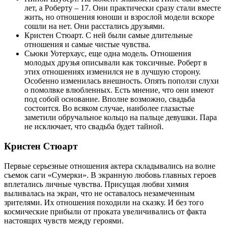
лет, а Роберту – 17. Они практически сразу стали вместе
жить, но отношения юноши и взрослой модели вскоре
сошли на нет. Они расстались друзьями.
Кристен Стюарт. С ней были самые длительные
отношения и самые чистые чувства.
Сьюки Уотерхаус, еще одна модель. Отношения
молодых друзья описывали как токсичные. Роберт в
этих отношениях изменился не в лучшую сторону.
Особенно изменилась внешность. Опять поползи слухи
о помолвке влюбленных. Есть мнение, что они имеют
под собой основание. Вполне возможно, свадьба
состоится. Во всяком случае, наиболее глазастые
заметили обручальное кольцо на пальце девушки. Пара
не исключает, что свадьба будет тайной.
Кристен Стюарт
Первые серьезные отношения актера складывались на волне
съемок саги «Сумерки». В экранную любовь главных героев
вплетались личные чувства. Присущая любви химия
выливалась на экран, что не оставалось незамеченным
зрителями. Их отношения походили на сказку. И без того
космические прибыли от проката увеличивались от факта
настоящих чувств между героями.