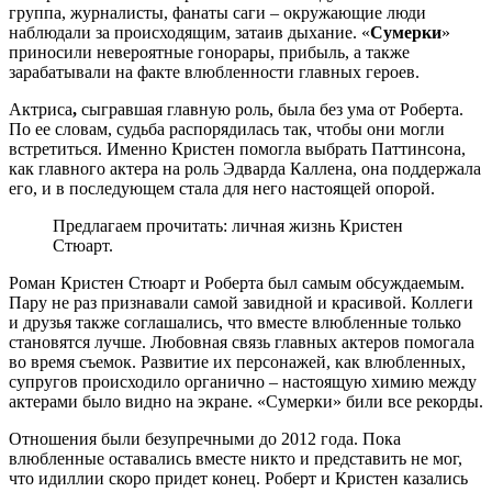
группа, журналисты, фанаты саги – окружающие люди
наблюдали за происходящим, затаив дыхание. «
Сумерки
»
приносили невероятные гонорары, прибыль, а также
зарабатывали на факте влюбленности главных героев.
Актриса
,
сыгравшая главную роль, была без ума от Роберта.
По ее словам, судьба распорядилась так, чтобы они могли
встретиться. Именно Кристен помогла выбрать Паттинсона,
как главного актера на роль Эдварда Каллена, она поддержала
его, и в последующем стала для него настоящей опорой.
Предлагаем прочитать: личная жизнь Кристен
Стюарт.
Роман Кристен Стюарт и Роберта был самым обсуждаемым.
Пару не раз признавали самой завидной и красивой. Коллеги
и друзья также соглашались, что вместе влюбленные только
становятся лучше. Любовная связь главных актеров помогала
во время съемок. Развитие их персонажей, как влюбленных,
супругов происходило органично – настоящую химию между
актерами было видно на экране. «Сумерки» били все рекорды.
Отношения были безупречными до 2012 года. Пока
влюбленные оставались вместе никто и представить не мог,
что идиллии скоро придет конец. Роберт и Кристен казались