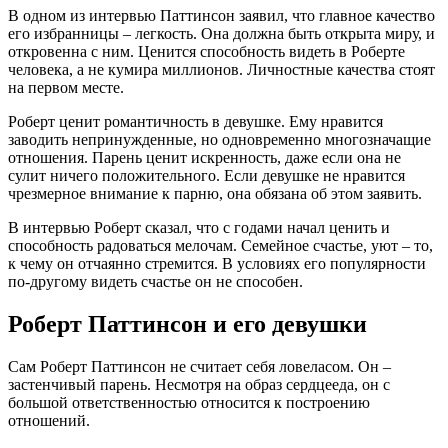
В одном из интервью Паттинсон заявил, что главное качество
его избранницы – легкость. Она должна быть открыта миру, и
откровенна с ним. Ценится способность видеть в Роберте
человека, а не кумира миллионов. Личностные качества стоят
на первом месте.
Роберт ценит романтичность в девушке. Ему нравится
заводить непринужденные, но одновременно многозначащие
отношения. Парень ценит искренность, даже если она не
сулит ничего положительного. Если девушке не нравится
чрезмерное внимание к парню, она обязана об этом заявить.
В интервью Роберт сказал, что с годами начал ценить и
способность радоваться мелочам. Семейное счастье, уют – то,
к чему он отчаянно стремится. В условиях его популярности
по-другому видеть счастье он не способен.
Роберт Паттинсон и его девушки
Сам Роберт Паттинсон не считает себя ловеласом. Он –
застенчивый парень. Несмотря на образ сердцееда, он с
большой ответственностью относится к построению
отношений.