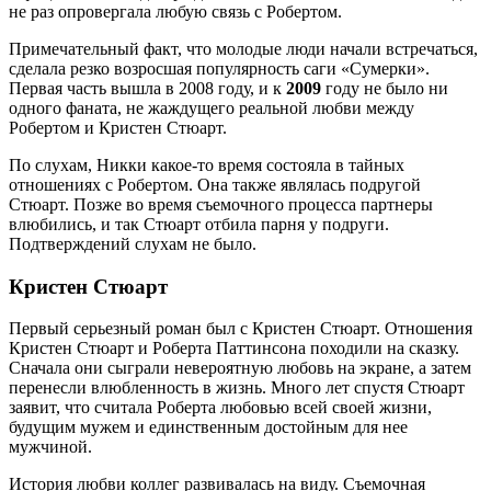
не раз опровергала любую связь с Робертом.
Примечательный факт, что молодые люди начали встречаться,
сделала резко возросшая популярность саги «Сумерки».
Первая часть вышла в 2008 году, и к
2009
году не было ни
одного фаната, не жаждущего реальной любви между
Робертом и Кристен Стюарт.
По слухам, Никки какое-то время состояла в тайных
отношениях с Робертом. Она также являлась подругой
Стюарт. Позже во время съемочного процесса партнеры
влюбились, и так Стюарт отбила парня у подруги.
Подтверждений слухам не было.
Кристен Стюарт
Первый серьезный роман был с Кристен Стюарт. Отношения
Кристен Стюарт и Роберта Паттинсона походили на сказку.
Сначала они сыграли невероятную любовь на экране, а затем
перенесли влюбленность в жизнь. Много лет спустя Стюарт
заявит, что считала Роберта любовью всей своей жизни,
будущим мужем и единственным достойным для нее
мужчиной.
История любви коллег развивалась на виду. Съемочная