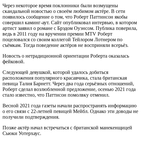
Через некоторое время поклонники были возмущены
скандальной новостью о своеём любимом актёре. В сети
появилось сообщение о том, что Роберт Паттинсон якобы
совершил каминг-аут. Сайт опубликовал интервью, в котором
артист заявил о романе с Брэдом Оуэнсом. Публика поверила,
ведь в 2011 году на вручении премии MTV Роберт
поцеловался со своим коллегой Тейлором Лотнером по
съёмкам. Тогда поведение актёров не восприняли всерьёз.
Новость о нетрадиционной ориентации Роберта оказалась
фейковой.
Следующей девушкой, которой удалось добиться
расположения популярного красавчика, стала британская
певица Талия Барнетт. Через два года серьёзных отношений,
Роберт сделал возлюбленной предложение, осенью 2021 года
стало известно, что Паттисон помолвку отменил.
Весной 2021 года газеты начали распространять информацию
о его связи с 22-летней певицей Мейбл. Однако эти доводы не
получили подтверждения.
Позже актёр начал встречаться с британской манекенщицей
Сьюки Уотерхаус.