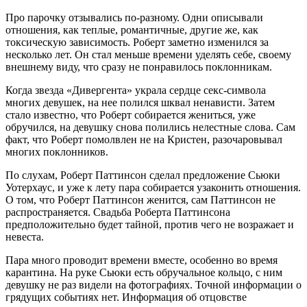
Про парочку отзывались по-разному. Одни описывали
отношения, как теплые, романтичные, другие же, как
токсическую зависимость. Роберт заметно изменился за
несколько лет. Он стал меньше времени уделять себе, своему
внешнему виду, что сразу не понравилось поклонникам.
Когда звезда «Дивергента» украла сердце секс-символа
многих девушек, на нее полился шквал ненависти. Затем
стало известно, что Роберт собирается жениться, уже
обручился, на девушку снова полились нелестные слова. Сам
факт, что Роберт помолвлен не на Кристен, разочаровывал
многих поклонников.
По слухам, Роберт Паттинсон сделал предложение Сьюки
Уотерхаус, и уже к лету пара собирается узаконить отношения.
О том, что Роберт Паттинсон женится, сам Паттинсон не
распространяется. Свадьба Роберта Паттинсона
предположительно будет тайной, против чего не возражает и
невеста.
Пара много проводит времени вместе, особенно во время
карантина. На руке Сьюки есть обручальное кольцо, с ним
девушку не раз видели на фотографиях. Точной информации о
грядущих событиях нет. Информация об отцовстве