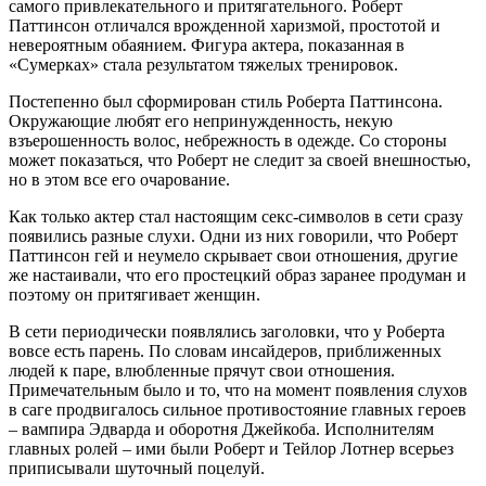
самого привлекательного и притягательного. Роберт
Паттинсон отличался врожденной харизмой, простотой и
невероятным обаянием. Фигура актера, показанная в
«Сумерках» стала результатом тяжелых тренировок.
Постепенно был сформирован стиль Роберта Паттинсона.
Окружающие любят его непринужденность, некую
взъерошенность волос, небрежность в одежде. Со стороны
может показаться, что Роберт не следит за своей внешностью,
но в этом все его очарование.
Как только актер стал настоящим секс-символов в сети сразу
появились разные слухи. Одни из них говорили, что Роберт
Паттинсон гей и неумело скрывает свои отношения, другие
же настаивали, что его простецкий образ заранее продуман и
поэтому он притягивает женщин.
В сети периодически появлялись заголовки, что у Роберта
вовсе есть парень. По словам инсайдеров, приближенных
людей к паре, влюбленные прячут свои отношения.
Примечательным было и то, что на момент появления слухов
в саге продвигалось сильное противостояние главных героев
– вампира Эдварда и оборотня Джейкоба. Исполнителям
главных ролей – ими были Роберт и Тейлор Лотнер всерьез
приписывали шуточный поцелуй.