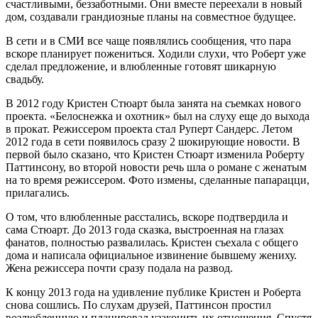
счастливыми, беззаботными. Они вместе переехали в новый
дом, создавали грандиозные планы на совместное будущее.
В сети и в СМИ все чаще появлялись сообщения, что пара
вскоре планирует пожениться. Ходили слухи, что Роберт уже
сделал предложение, и влюбленные готовят шикарную
свадьбу.
В 2012 году Кристен Стюарт была занята на съемках нового
проекта. «Белоснежка и охотник» был на слуху еще до выхода
в прокат. Режиссером проекта стал Руперт Сандерс. Летом
2012 года в сети появилось сразу 2 шокирующие новости. В
первой было сказано, что Кристен Стюарт изменила Роберту
Паттинсону, во второй новости речь шла о романе с женатым
на то время режиссером. Фото измены, сделанные папарацци,
прилагались.
О том, что влюбленные расстались, вскоре подтвердила и
сама Стюарт. До 2013 года сказка, выстроенная на глазах
фанатов, полностью развалилась. Кристен съехала с общего
дома и написала официальное извинение бывшему жениху.
Жена режиссера почти сразу подала на развод.
К концу 2013 года на удивление публике Кристен и Роберта
снова сошлись. По слухам друзей, Паттинсон простил
возлюбленную и планировал узаконить их отношения. Спустя