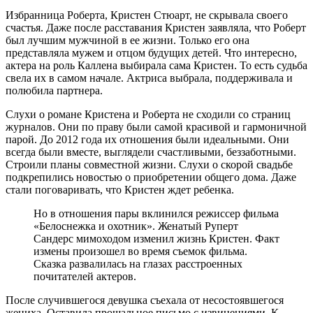
Избранница Роберта, Кристен Стюарт, не скрывала своего
счастья. Даже после расставания Кристен заявляла, что Роберт
был лучшим мужчиной в ее жизни. Только его она
представляла мужем и отцом будущих детей. Что интересно,
актера на роль Каллена выбирала сама Кристен. То есть судьба
свела их в самом начале. Актриса выбрала, поддерживала и
полюбила партнера.
Слухи о романе Кристена и Роберта не сходили со страниц
журналов. Они по праву были самой красивой и гармоничной
парой. До 2012 года их отношения были идеальными. Они
всегда были вместе, выглядели счастливыми, беззаботными.
Строили планы совместной жизни. Слухи о скорой свадьбе
подкрепились новостью о приобретении общего дома. Даже
стали поговаривать, что Кристен ждет ребенка.
Но в отношения пары вклинился режиссер фильма
«Белоснежка и охотник». Женатый Руперт
Сандерс мимоходом изменил жизнь Кристен. Факт
измены произошел во время съемок фильма.
Сказка развалилась на глазах расстроенных
почитателей актеров.
После случившегося девушка съехала от несостоявшегося
жениха. Оставила прощальное письмо с извинениями. К