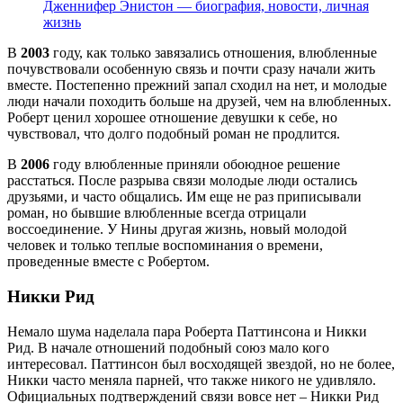
Дженнифер Энистон — биография, новости, личная
жизнь
В
2003
году, как только завязались отношения, влюбленные
почувствовали особенную связь и почти сразу начали жить
вместе. Постепенно прежний запал сходил на нет, и молодые
люди начали походить больше на друзей, чем на влюбленных.
Роберт ценил хорошее отношение девушки к себе, но
чувствовал, что долго подобный роман не продлится.
В
2006
году влюбленные приняли обоюдное решение
расстаться. После разрыва связи молодые люди остались
друзьями, и часто общались. Им еще не раз приписывали
роман, но бывшие влюбленные всегда отрицали
воссоединение. У Нины другая жизнь, новый молодой
человек и только теплые воспоминания о времени,
проведенные вместе с Робертом.
Никки Рид
Немало шума наделала пара Роберта Паттинсона и Никки
Рид. В начале отношений подобный союз мало кого
интересовал. Паттинсон был восходящей звездой, но не более,
Никки часто меняла парней, что также никого не удивляло.
Официальных подтверждений связи вовсе нет – Никки Рид