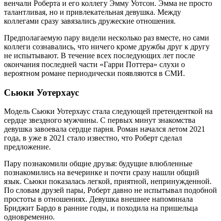
венчали Роберта и его коллегу Эмму Уотсон. Эмма не просто
талантливая, но и привлекательная девушка. Между
коллегами сразу завязались дружеские отношения.
Предполагаемую пару видели несколько раз вместе, но сами
коллеги сознавались, что ничего кроме дружбы друг к другу
не испытывают. В течение всех последующих лет после
окончания последней части «Гарри Поттера» слухи о
вероятном романе периодически появляются в СМИ.
Сьюки Уотерхаус
Модель Сьюки Уотерхаус стала следующей претенденткой на
сердце звездного мужчины. С первых минут знакомства
девушка завоевала сердце парня. Роман начался летом 2021
года, в уже в 2021 стало известно, что Роберт сделал
предложение.
Пару познакомили общие друзья: будущие влюбленные
познакомились на вечеринке и почти сразу нашли общий
язык. Сьюки показалась легкой, приятной, непринужденной.
По словам друзей пары, Роберт давно не испытывал подобной
простоты в отношениях. Девушка внешнее напоминала
Бриджит Бардо в ранние годы, и походила на пришельца
одновременно.