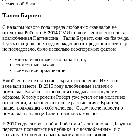
а смешной бред.
Талия Барнетт
С началом нового года череда любовных скандалов не
отпускала Роберта. В
2014
СМИ стало известно, что новая
возлюбленная Паттинсона – Талия Барнетт, она же fka twigs.
Пусть официальных подтверждений от представителей пары
не последовало, было несколько неоспоримых фактов:
многочисленные фото папарацци;
совместные выходы;
совместное проживание.
Влюбленные не старались скрыть отношения. Их часто
замечали вместе. В 2015 году влюбленные заявили о
помолвке. Казалось, отношения складываются лучшим
образом. К тому времени Роберт уже устал от мимолетных
отношений, и наконец-то, после расставания с Кристен,
нашел подходящего себе человека. Сразу после новости о
помолвке на пальце Талии появилось кольцо.
В
2017
году символ любви Роберта и Талии пропал. Девушка
перестала появляться на публике и с возлюбленным, и с
кольцом. О причинах расставания, которое вскоре