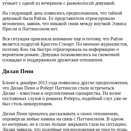
уезжает с одной из вечеринок с рыжеволосой девушкой.
На следующий день появились предположения, что тайной
девушкой была Райли. Ее представители отреагировали
мгновенно, заявив, что никакой связи между внучкой Элвиса
Пресли и Паттинсоном нет.
Вся ситуация привлекла внимание еще и потому, что Райли
является подругой Кристен Стюарт. По мнению журналистов,
поэтому Кио так быстро отреагировала на информацию о
вероятном романе. Девушки познакомились на съемочной
площадке и поддерживали дружеские отношения.
Дилан Пенн
Ближе к декабрю 2013 года появились другие предположения,
что Дилан Пенн и Роберт Паттинсон стали встречаться.
Дилан – известная и перспективная сценаристка. На волне
постоянных слухов о романах Роберта, подобный слух уже не
был столь шокирующим.
Дилан Пенн пришлось рассказывать о своих отношениях,
опровергая любые намеки на связь с Паттинсоном. В одном
из интервью, не в силах больше закрывать глаза на ситуацию,
Дилан заявила, что подобные предположения не просто чушь,