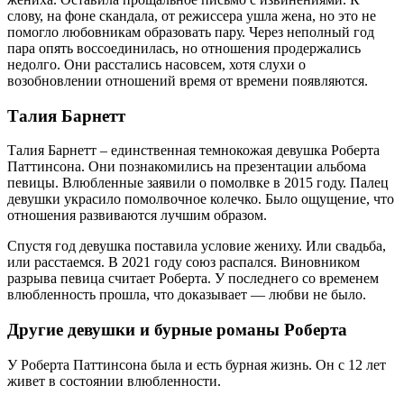
слову, на фоне скандала, от режиссера ушла жена, но это не
помогло любовникам образовать пару. Через неполный год
пара опять воссоединилась, но отношения продержались
недолго. Они расстались насовсем, хотя слухи о
возобновлении отношений время от времени появляются.
Талия Барнетт
Талия Барнетт – единственная темнокожая девушка Роберта
Паттинсона. Они познакомились на презентации альбома
певицы. Влюбленные заявили о помолвке в 2015 году. Палец
девушки украсило помолвочное колечко. Было ощущение, что
отношения развиваются лучшим образом.
Спустя год девушка поставила условие жениху. Или свадьба,
или расстаемся. В 2021 году союз распался. Виновником
разрыва певица считает Роберта. У последнего со временем
влюбленность прошла, что доказывает — любви не было.
Другие девушки и бурные романы Роберта
У Роберта Паттинсона была и есть бурная жизнь. Он с 12 лет
живет в состоянии влюбленности.