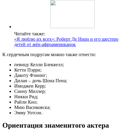
Читайте также:
«Я люблю их всех»: Роберт Де Ниро и его шестеро
детей от жён-афроамериканок
К сердечным подругам можно также отнести:
певицу Келли Блеквелл;
Кетти Пэрри;
Дакоту Фэнинг;
Дилан – дочь Шона Пена;
Имоджен Керр;
Сиену Миллер;
Никки Рид;
Райли Кио;
Мию Васиковска;
Эмму Уотсон.
Ориентация знаменитого актера