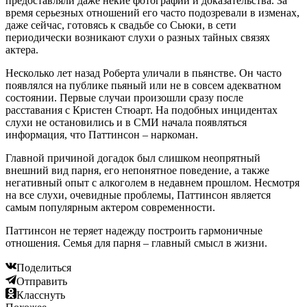
предоставляли даже некие фотографии и доказательства. За
время серьезных отношений его часто подозревали в изменах,
даже сейчас, готовясь к свадьбе со Сьюки, в сети
периодически возникают слухи о разных тайных связях
актера.
Несколько лет назад Роберта уличали в пьянстве. Он часто
появлялся на публике пьяный или не в совсем адекватном
состоянии. Первые случаи произошли сразу после
расставания с Кристен Стюарт. На подобных инцидентах
слухи не остановились и в СМИ начала появляться
информация, что Паттинсон – наркоман.
Главной причиной догадок был слишком неопрятный
внешний вид парня, его непонятное поведение, а также
негативный опыт с алкоголем в недавнем прошлом. Несмотря
на все слухи, очевидные проблемы, Паттинсон является
самым популярным актером современности.
Паттинсон не теряет надежду построить гармоничные
отношения. Семья для парня – главный смысл в жизни.
Поделиться
Отправить
Класснуть