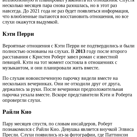
несколько месяцев пара снова разошлась, но в этот раз
навсегда. До 2021 года не раз будет появляться информация,
что влюбленные пытаются восстановить отношения, но все
слухи окажутся выдумкой.
Кэти Перри
Вероятные отношения с Кэти Перри не подтвердились и были
полностью основаны на слухах. В
2013
году после второго
расставания с Кристен Роберт завел роман с известной
певицей. Кэти на тот момент состояла в отношениях с
музыкантом, и они планировали жить вместе.
По слухам новоиспеченную парочку видели вместе на
нескольких вечеринках. Они не отходили друг от друга,
держались за руки. После вечеринки предположительная
парочка уехала вместе. Вскоре представители Кэти и Роберта
опровергли слухи.
Райли Кио
Пару месяцев спустя, по словам инсайдеров, Роберт
познакомился с Райли Кио. Девушка является внучкой Элвиса
Пресли. Слухи появились из-за фотографии, где Паттинсон