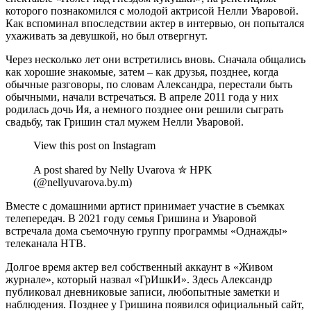
которого познакомился с молодой актрисой Нелли Уваровой.
Как вспоминал впоследствии актер в интервью, он попытался
ухаживать за девушкой, но был отвергнут.
Через несколько лет они встретились вновь. Сначала общались
как хорошие знакомые, затем – как друзья, позднее, когда
обычные разговоры, по словам Александра, перестали быть
обычными, начали встречаться. В апреле 2011 года у них
родилась дочь Ия, а немного позднее они решили сыграть
свадьбу, так Гришин стал мужем Нелли Уваровой.
View this post on Instagram
A post shared by Nelly Uvarova ✮ HPK
(@nellyuvarova.by.m)
Вместе с домашними артист принимает участие в съемках
телепередач. В 2021 году семья Гришина и Уваровой
встречала дома съемочную группу программы «Однажды»
телеканала НТВ.
Долгое время актер вел собственный аккаунт в «Живом
журнале», который назвал «ГрИшкИ». Здесь Александр
публиковал дневниковые записи, любопытные заметки и
наблюдения. Позднее у Гришина появился официальный сайт,