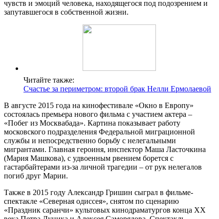
чувств и эмоций человека, находящегося под подозрением и
запутавшегося в собственной жизни.
Читайте также:
Счастье за периметром: второй брак Нелли Ермолаевой
В августе 2015 года на кинофестивале «Окно в Европу»
состоялась премьера нового фильма с участием актера –
«Побег из Москвабада». Картина показывает работу
московского подразделения Федеральной миграционной
службы и непосредственно борьбу с нелегальными
мигрантами. Главная героиня, инспектор Маша Ласточкина
(Мария Машкова), с удвоенным рвением борется с
гастарбайтерами из-за личной трагедии – от рук нелегалов
погиб друг Марии.
Также в 2015 году Александр Гришин сыграл в фильме-
спектакле «Северная одиссея», снятом по сценарию
«Праздник саранчи» культовых кинодраматургов конца XX
века Петра Луцика и Алексея Саморядова. Спектакль