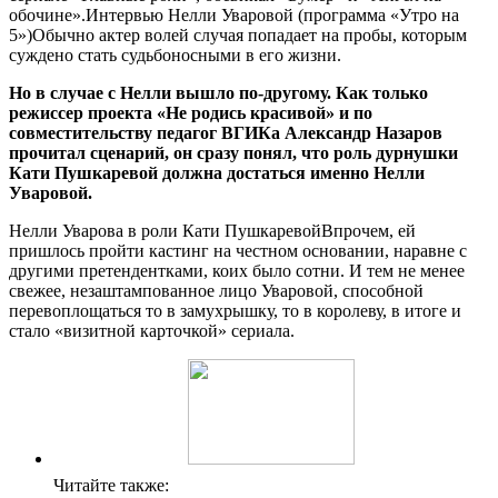
обочине».Интервью Нелли Уваровой (программа «Утро на
5»)Обычно актер волей случая попадает на пробы, которым
суждено стать судьбоносными в его жизни.
Но в случае с Нелли вышло по-другому. Как только
режиссер проекта «Не родись красивой» и по
совместительству педагог ВГИКа Александр Назаров
прочитал сценарий, он сразу понял, что роль дурнушки
Кати Пушкаревой должна достаться именно Нелли
Уваровой.
Нелли Уварова в роли Кати ПушкаревойВпрочем, ей
пришлось пройти кастинг на честном основании, наравне с
другими претендентками, коих было сотни. И тем не менее
свежее, незаштампованное лицо Уваровой, способной
перевоплощаться то в замухрышку, то в королеву, в итоге и
стало «визитной карточкой» сериала.
Читайте также: