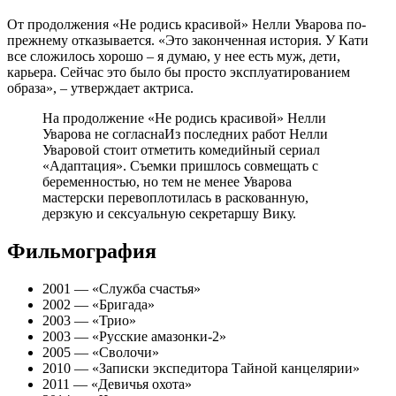
От продолжения «Не родись красивой» Нелли Уварова по-
прежнему отказывается. «Это законченная история. У Кати
все сложилось хорошо – я думаю, у нее есть муж, дети,
карьера. Сейчас это было бы просто эксплуатированием
образа», – утверждает актриса.
На продолжение «Не родись красивой» Нелли
Уварова не согласнаИз последних работ Нелли
Уваровой стоит отметить комедийный сериал
«Адаптация». Съемки пришлось совмещать с
беременностью, но тем не менее Уварова
мастерски перевоплотилась в раскованную,
дерзкую и сексуальную секретаршу Вику.
Фильмография
2001 — «Служба счастья»
2002 — «Бригада»
2003 — «Трио»
2003 — «Русские амазонки-2»
2005 — «Сволочи»
2010 — «Записки экспедитора Тайной канцелярии»
2011 — «Девичья охота»