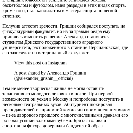
баскетболом и футболом, имел разряды в этих видах спорта,
кроме того, стал кандидатом в мастера спорта по легкой
атлетике.
Получив аттестат зрелости, Гришин собирался поступать на
физкультурный факультет, но из-за травмы бедра ему
пришлось изменить решение. Александр становится
студентом Донского государственного аграрного
университета, расположенного в станице Персиановская, где
его зачисляют на ветеринарный факультет.
View this post on Instagram
A post shared by Александр Гришин
(@alexander_grishin__official)
Тем не менее творческая жилка не могла оставить
талантливого молодого человека в покое. При первой
возможности он уехал в Москву и попробовал поступить в
несколько театральных вузов. Абитуриент шокировал
преподавателей из приемной комиссии своим внешним видом
– из-за дворового прошлого с многочисленными драками его
рот был усыпан золотыми зубами. Бритая голова и
спортивная фигура довершали бандитский образ.