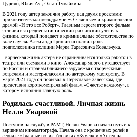
Цурило, Юлия Ауг, Ольга Тумайкина.
В 2021 году актер закончил работу над двумя проектами:
приключенческой мелодрамой «Отчаянные» и криминальной
драмой «И это все Роберт». Главным героем второго фильма
становится среднестатистический российский учитель
физики, который попадает в криминальные обстоятельства по
воле случая. Александр Гришин исполнил роль
подполковника полиции Марка Тарасовича Ковальчука.
Творческая жизнь актера не ограничивается только работой в
театре или съемками в кино. Александр много путешествует
по России и странам ближнего зарубежья с творческими
встречами и мастер-классами по актерскому мастерству. В
марте 2021 года он побывал в Переславле-Залесском, где
представил короткометражный фильм «Счастье каждому», в
котором исполнил главную роль.
Родилась счастливой. Личная жизнь
Нелли Уваровой
Поступив на службу в РАМТ, Нелли Уварова начала путь и к
вершинам кинематографа. Начала она с крошечных ролей в
сериале «Главные роли», боевиках «Бумер» и «Ангел на