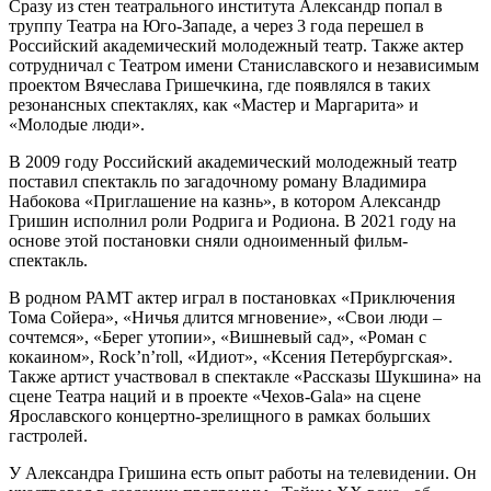
Сразу из стен театрального института Александр попал в
труппу Театра на Юго-Западе, а через 3 года перешел в
Российский академический молодежный театр. Также актер
сотрудничал с Театром имени Станиславского и независимым
проектом Вячеслава Гришечкина, где появлялся в таких
резонансных спектаклях, как «Мастер и Маргарита» и
«Молодые люди».
В 2009 году Российский академический молодежный театр
поставил спектакль по загадочному роману Владимира
Набокова «Приглашение на казнь», в котором Александр
Гришин исполнил роли Родрига и Родиона. В 2021 году на
основе этой постановки сняли одноименный фильм-
спектакль.
В родном РАМТ актер играл в постановках «Приключения
Тома Сойера», «Ничья длится мгновение», «Свои люди –
сочтемся», «Берег утопии», «Вишневый сад», «Роман с
кокаином», Rock’n’roll, «Идиот», «Ксения Петербургская».
Также артист участвовал в спектакле «Рассказы Шукшина» на
сцене Театра наций и в проекте «Чехов-Gala» на сцене
Ярославского концертно-зрелищного в рамках больших
гастролей.
У Александра Гришина есть опыт работы на телевидении. Он