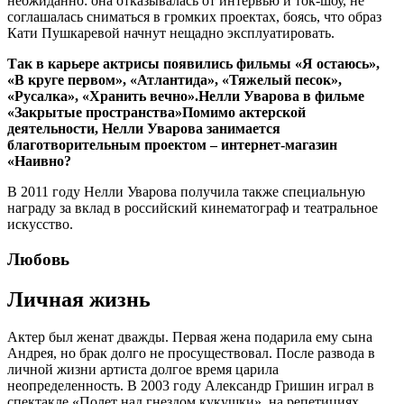
неожиданно: она отказывалась от интервью и ток-шоу, не
соглашалась сниматься в громких проектах, боясь, что образ
Кати Пушкаревой начнут нещадно эксплуатировать.
Так в карьере актрисы появились фильмы «Я остаюсь»,
«В круге первом», «Атлантида», «Тяжелый песок»,
«Русалка», «Хранить вечно».Нелли Уварова в фильме
«Закрытые пространства»Помимо актерской
деятельности, Нелли Уварова занимается
благотворительным проектом – интернет-магазин
«Наивно?
В 2011 году Нелли Уварова получила также специальную
награду за вклад в российский кинематограф и театральное
искусство.
Любовь
Личная жизнь
Актер был женат дважды. Первая жена подарила ему сына
Андрея, но брак долго не просуществовал. После развода в
личной жизни артиста долгое время царила
неопределенность. В 2003 году Александр Гришин играл в
спектакле «Полет над гнездом кукушки», на репетициях