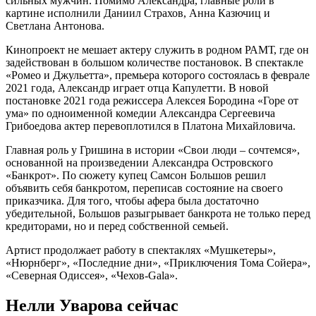
сильных мужчин. Помимо Александра, главные роли в
картине исполнили Даниил Страхов, Анна Казючиц и
Светлана Антонова.
Кинопроект не мешает актеру служить в родном РАМТ, где он
задействован в большом количестве постановок. В спектакле
«Ромео и Джульетта», премьера которого состоялась в феврале
2021 года, Александр играет отца Капулетти. В новой
постановке 2021 года режиссера Алексея Бородина «Горе от
ума» по одноименной комедии Александра Сергеевича
Грибоедова актер перевоплотился в Платона Михайловича.
Главная роль у Гришина в истории «Свои люди – сочтемся»,
основанной на произведении Александра Островского
«Банкрот». По сюжету купец Самсон Большов решил
объявить себя банкротом, переписав состояние на своего
приказчика. Для того, чтобы афера была достаточно
убедительной, Большов разыгрывает банкрота не только перед
кредиторами, но и перед собственной семьей.
Артист продолжает работу в спектаклях «Мушкетеры»,
«Нюрнберг», «Последние дни», «Приключения Тома Сойера»,
«Северная Одиссея», «Чехов-Gala».
Нелли Уварова сейчас