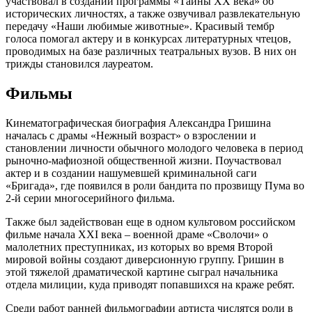
участвовал в создании программы «Тайны XX века» об
исторических личностях, а также озвучивал развлекательную
передачу «Наши любимые животные». Красивый тембр
голоса помогал актеру и в конкурсах литературных чтецов,
проводимых на базе различных театральных вузов. В них он
трижды становился лауреатом.
Фильмы
Кинематографическая биография Александра Гришина
началась с драмы «Нежный возраст» о взрослении и
становлении личности обычного молодого человека в период
рыночно-мафиозной общественной жизни. Поучаствовал
актер и в создании нашумевшей криминальной саги
«Бригада», где появился в роли бандита по прозвищу Пума во
2-й серии многосерийного фильма.
Также был задействован еще в одном культовом российском
фильме начала XXI века – военной драме «Сволочи» о
малолетних преступниках, из которых во время Второй
мировой войны создают диверсионную группу. Гришин в
этой тяжелой драматической картине сыграл начальника
отдела милиции, куда приводят попавшихся на краже ребят.
Среди работ ранней фильмографии артиста числятся роли в