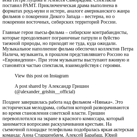
поставил РАМТ. Приключенческая драма выполнена в
форматах роуд-муви и истерн, аналоге американского жанра
фильмов о покорении Дикого Запада – вестерна, но о
покорении восточных, сибирских территорий России.
Главные герои пьесы-фильма – сибирские контрабандисты,
которые преодолевают пограничные патрули и буйство
таежной природы, но приходят не туда, куда ожидали.
Музыкальное наполнение фильма обеспечил коллектив Петра
Налича, музыканта, в прошлом представлявшего Россию на
«Евровидении». При этом музыканты выступают вживую и
становятся частью спектакля, взаимодействуя с героями.
View this post on Instagram
A post shared by Александр Гришин
(@alexander_grishin__official)
Позднее завершилась работа над фильмом «Нянька». Это
историческая мелодрама, события которой разворачиваются
во время становления советской власти. Гришин
перевоплотился на экране в красного комиссара, который
занимается вопросами раскулачивания крестьян. На
съемочной площадке телефильма подобралась яркая актерская
команда: Анна Старшенбаум, Алексей Барабаш, Юрий