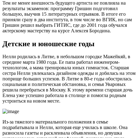
Тем не менее внешность будущего артиста не повлияла на
результаты экзаменов: программу Гришин подготовил
большую, выучив 15 литературных отрывков. В итоге его
приняли сразу в два института, в том числе во ВГИК, но сам
Гришин решил выбрать ГИТИС, где до 2001 года обучался
актерскому мастерству на курсе Алексея Бородина.
Детские и юношеские годы
Нелли родилась в Литве, в небольшом городке Мажейкяй, в
середине марта 1980 года. Ее папа работал инженером-
технологом, а мама тренировала юных гимнасток. Старшая
сестра Нелли увлекалась дизайном одежды и добилась на этом
поприще больших успехов. В Литве в 80-е годы обострилась
социальная и политическая обстановка, и семья Уваровых
решила перебраться в Москву. К этому времени старшая дочь
Елена уже успешно работала в столице и помогла родным
устроиться на новом месте.
Из-за тяжелого материального положения в семье
подрабатывала и Нелли, которая еще училась в школе. Она
разносила газеты и расклеивала объявления, но девушка