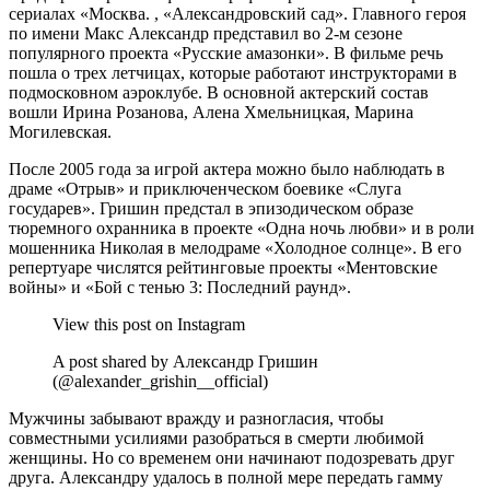
сериалах «Москва. , «Александровский сад». Главного героя
по имени Макс Александр представил во 2-м сезоне
популярного проекта «Русские амазонки». В фильме речь
пошла о трех летчицах, которые работают инструкторами в
подмосковном аэроклубе. В основной актерский состав
вошли Ирина Розанова, Алена Хмельницкая, Марина
Могилевская.
После 2005 года за игрой актера можно было наблюдать в
драме «Отрыв» и приключенческом боевике «Слуга
государев». Гришин предстал в эпизодическом образе
тюремного охранника в проекте «Одна ночь любви» и в роли
мошенника Николая в мелодраме «Холодное солнце». В его
репертуаре числятся рейтинговые проекты «Ментовские
войны» и «Бой с тенью 3: Последний раунд».
View this post on Instagram
A post shared by Александр Гришин
(@alexander_grishin__official)
Мужчины забывают вражду и разногласия, чтобы
совместными усилиями разобраться в смерти любимой
женщины. Но со временем они начинают подозревать друг
друга. Александру удалось в полной мере передать гамму