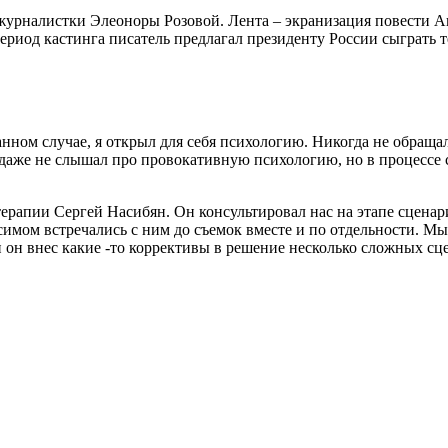
урналистки Элеоноры Розовой. Лента – экранизация повести Ан
иод кастинга писатель предлагал президенту России сыграть те
нном случае, я открыл для себя психологию. Никогда не обраща
даже не слышал про провокативную психологию, но в процессе с
рапии Сергей Насибян. Он консультировал нас на этапе сценари
симом встречались с ним до съемок вместе и по отдельности. М
 и он внес какие -то коррективы в решение несколько сложных сц