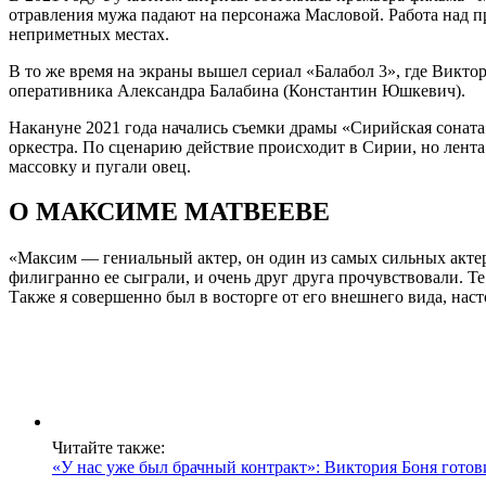
отравления мужа падают на персонажа Масловой. Работа над п
неприметных местах.
В то же время на экраны вышел сериал «Балабол 3», где Викто
оперативника Александра Балабина (Константин Юшкевич).
Накануне 2021 года начались съемки драмы «Сирийская соната»
оркестра. По сценарию действие происходит в Сирии, но лент
массовку и пугали овец.
О МАКСИМЕ МАТВЕЕВЕ
«Максим — гениальный актер, он один из самых сильных акте
филигранно ее сыграли, и очень друг друга прочувствовали. Те
Также я совершенно был в восторге от его внешнего вида, наст
Читайте также:
«У нас уже был брачный контракт»: Виктория Боня готов