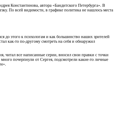
дрея Константинова, автора «Бандитского Петербурга». В
зку. По всей видимости, в графике политика не нашлось места
лся до этого к психологам и как большинство наших зрителей
тал как-то по-другому смотреть на себя и обнаружил
я, читал все написанные серии, вносил свои правки с точки
ы много почерпнули от Сергея, подсмотрели какие-то личные
ен».