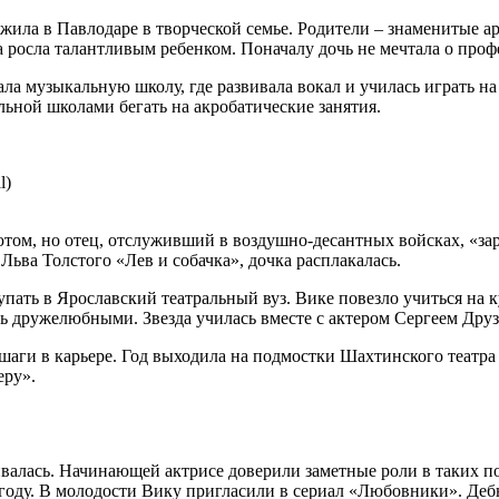
а жила в Павлодаре в творческой семье. Родители – знаменитые 
ка росла талантливым ребенком. Поначалу дочь не мечтала о проф
ала музыкальную школу, где развивала вокал и училась играть н
ьной школами бегать на акробатические занятия.
l)
ютом, но отец, отслуживший в воздушно-десантных войсках, «за
Льва Толстого «Лев и собачка», дочка расплакалась.
упать в Ярославский театральный вуз. Вике повезло учиться на
 дружелюбными. Звезда училась вместе с актером Сергеем Друз
аги в карьере. Год выходила на подмостки Шахтинского театра д
еру».
валась. Начинающей актрисе доверили заметные роли в таких п
 году. В молодости Вику пригласили в сериал «Любовники». Деб