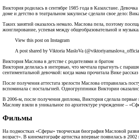
Виктория родилась в сентябре 1985 года в Казахстане. Девочк
доме и детство в театральном закулисье сделали свое дело: Ви
Таких занятий оказалось немало. Маслова пела, поэтому посещ
жонглирование, успевая между общеобразовательной и музыкал
View this post on Instagram
A post shared by Viktoria MasloVa (@viktoriyamaslova_officia
Виктория Маслова в детстве с родителями и братом
Виктория делилась в интервью, что мечтала прыгнуть с параш
сентиментальной девочкой: когда мама прочитала Вике рассказ 
После получения аттестата зрелости Маслова отправилась пост
вспоминала с ностальгией. Одногруппники Виктории оказались
В 2006-м, после получения диплома, Виктория сделала первые ш
Маслову взяли в уникальное по архитектуре учреждение – «Сф
Фильмы
На подмостках «Сферы» творческая биография Масловой разви
возраст». В кинематографе артистка впервые появилась в 2002