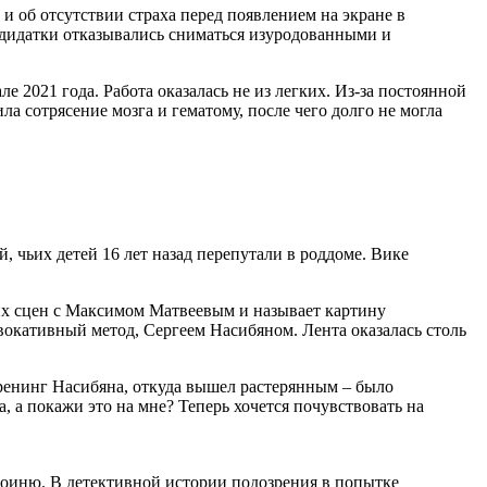
 об отсутствии страха перед появлением на экране в
ндидатки отказывались сниматься изуродованными и
2021 года. Работа оказалась не из легких. Из-за постоянной
а сотрясение мозга и гематому, после чего долго не могла
, чьих детей 16 лет назад перепутали в роддоме. Вике
ских сцен с Максимом Матвеевым и называет картину
вокативный метод, Сергеем Насибяном. Лента оказалась столь
тренинг Насибяна, откуда вышел растерянным – было
а, а покажи это на мне? Теперь хочется почувствовать на
ероиню. В детективной истории подозрения в попытке