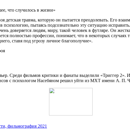
ее, что случилось в жизни»
я детская травма, которую он пытается преодолевать. Его взаим
 в психологию, пытаясь подсознательно эту ситуацию исправить. 
ень доверяется людям, миру, такой человек в футляре. Он жестки
ается полностью профессии, понимает, что в некоторых случаях 
его, ставя под угрозу личное благополучие».
роя
емьер. Среди фильмов критики и фанаты выделили «Триггер 2».
еансов с психологом Насебяном решил уйти из МХТ имени А. П. Ч
сти, фильмография 2021