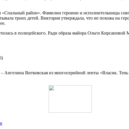
«Спальный район». Фамилии героини и исполнительницы совпал
ывала троих детей. Виктория утверждала, что не похожа на гер
ее.
тилась в полицейского. Ради образа майора Ольги Кирсановой 
l)
– Ангелина Витковская из многосерийной ленты «Власик. Тень 
ти