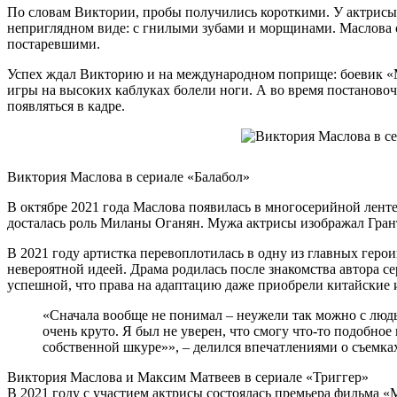
По словам Виктории, пробы получились короткими. У актрисы 
неприглядном виде: с гнилыми зубами и морщинами. Маслова 
постаревшими.
Успех ждал Викторию и на международном поприще: боевик «Ма
игры на высоких каблуках болели ноги. А во время постановочн
появляться в кадре.
Виктория Маслова в сериале «Балабол»
В октябре 2021 года Маслова появилась в многосерийной ленте
досталась роль Миланы Оганян. Мужа актрисы изображал Грант
В 2021 году артистка перевоплотилась в одну из главных геро
невероятной идеей. Драма родилась после знакомства автора 
успешной, что права на адаптацию даже приобрели китайские 
«Сначала вообще не понимал – неужели так можно с людь
очень круто. Я был не уверен, что смогу что-то подобное
собственной шкуре»», – делился впечатлениями о съемка
Виктория Маслова и Максим Матвеев в сериале «Триггер»
В 2021 году с участием актрисы состоялась премьера фильма «