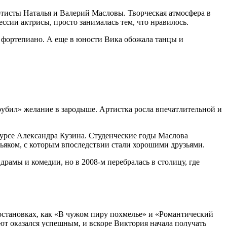
артисты Наталья и Валерий Масловы. Творческая атмосфера в
ессии актрисы, просто занималась тем, что нравилось.
а фортепиано. А еще в юности Вика обожала танцы и
рубил» желание в зародыше. Артистка росла впечатлительной и
 курсе Александра Кузина. Студенческие годы Маслова
ьяком, с которым впоследствии стали хорошими друзьями.
рамы и комедии, но в 2008-м перебралась в столицу, где
остановках, как «В чужом пиру похмелье» и «Романтический
ют оказался успешным, и вскоре Виктория начала получать