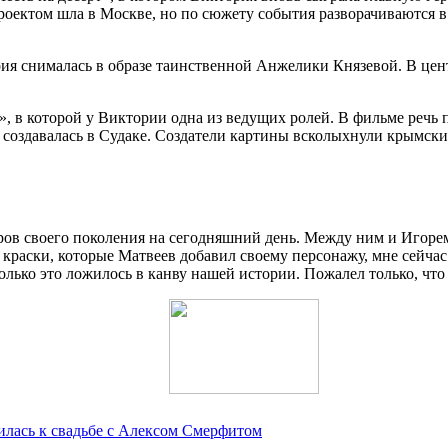
роектом шла в Москве, но по сюжету события разворачиваются в
рия снималась в образе таинственной Анжелики Князевой. В цен
, в которой у Виктории одна из ведущих ролей. В фильме речь 
а создавалась в Судаке. Создатели картины всколыхнули крымск
ров своего поколения на сегодняшний день. Между ним и Игоре
 краски, которые Матвеев добавил своему персонажу, мне сейчас
олько это ложилось в канву нашей истории. Пожалел только, что
илась к свадьбе с Алексом Смерфитом