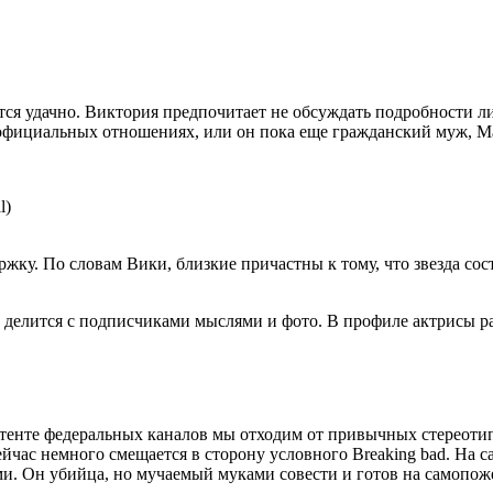
ется удачно. Виктория предпочитает не обсуждать подробности 
 официальных отношениях, или он пока еще гражданский муж, Ма
l)
ржку. По словам Вики, близкие причастны к тому, что звезда со
 делится с подписчиками мыслями и фото. В профиле актрисы ра
нтенте федеральных каналов мы отходим от привычных стереоти
ейчас немного смещается в сторону условного Breaking bad. На с
. Он убийца, но мучаемый муками совести и готов на самопожер