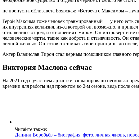
неоднозначное существо и отделять черное от белого не стоит.
не пропуститеЕлизавета Боярская: «Встреча с Максимом – лучш
Герой Максима тоже человек травмированный — у него есть сво
их внутренняя коллизия, из-за которой он, возможно, и пришел
отношения с отцом, и отношения с миром. Он интроверт и не оч
человеческие черты, такие как доброта и отзывчивость. Он отд
личной жизнью. Он готов отстаивать свои принципы до последн
Актер Владислав Тирон стал верным помощником главного ге
Виктория Маслова сейчас
На 2021 год с участием артистки запланировано несколько пр
времени для работы над проектом во 2-м сезоне, ведь после с
Читайте также:
Даниил Воробьёв – биография, фото, личная жизнь, ново