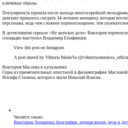
ключевые образы.
Популярность пришла после выхода многосерийной мелодрамы 
девушке пришлось сыграть 34-летнюю женщину, которая воспит
персонажа, ведь чем сложнее перевоплощение, тем увлекательн
В детективном сериале «Не женское дело» Виктория перевопло
площадке выступил Владимир Епифанцев.
View this post on Instagram
A post shared by Viktoria MasloVa (@viktoriyamaslova_officia
Виктория Маслова в купальнике
Одна из примечательных ипостасей в фильмографии Масловой 
Иосифа Сталина, которого звали Николай Власик.
Читайте также:
Виктория Лопырева: биография, личная жизнь, муж и де