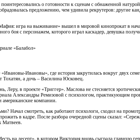
поинтересовались о готовности к сценам с обнаженной натурой и
обрадовалась предложению, чем удивила рекрутеров: другие ка
фия: игра на выживание» вышел в мировой кинопрокат в начале 
ого боя с персонажем, которого играл каскадер, девушка получил
 «Ивановы-Ивановы», где история закрутилась вокруг двух семей
 Тохатян, а дочь – Василина Юсковец.
инь, Леру, в проекте «Триггер». Маслова не стесняется эротиче
сериала Александры Ремизовой с психологом, практикующим про
и американские компании.
ми? Начал смотреть, как работают психологи, сходил на промо
 прожить в кадре. После разбора очередной сцены сказал: «Сереж
х Матвеев.
Месть на десерт», в котором Виктория вновь сыграла главную г