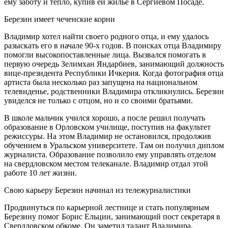
ему заботу и тепло, купив ей жилье в Сергиевом Посаде.
Березин имеет чеченские корни
Владимир хотел найти своего родного отца, и ему удалось
разыскать его в начале 90-х годов. В поисках отца Владимиру
помогли высокопоставленные лица. Вызвался помогать в
первую очередь Зелимхан Яндарбиев, занимающий должность
вице-президента Республики Ичкерия. Когда фотография отца
артиста была несколько раз запущена на национальном
телевиденье, родственники Владимира откликнулись. Березин
увиделся не только с отцом, но и со своими братьями.
В школе мальчик учился хорошо, а после решил получать
образование в Орловском училище, поступив на факультет
режиссуры. На этом Владимир не остановился, продолжив
обучением в Уральском университете. Там он получил диплом
журналиста. Образование позволило ему управлять отделом
на свердловском местом телеканале. Владимир отдал этой
работе 10 лет жизни.
Свою карьеру Березин начинал из тележурналистики
Продвинуться по карьерной лестнице и стать популярным
Березину помог Борис Ельцин, занимающий пост секретаря в
Свердловском обкоме. Он заметил талант Владимира.