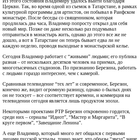
Из этого состояния Владимиру удалось выйти благодаря
Церкви. Так, во время одной из съемок в Татарстане, в рамках
культурной программы для артистов, он побывал в Раифском
монастыре. После беседы со священником, которая
продлилась два часа, Владимир попросту открыл для себя
новый мир. Позже он даже несколько раз подумывал
отправиться в монастырь жить, однако до этого все же не
дошло, а вот в Татарстане он теперь бывает едва ли не
каждую неделю, проводя выходные в монастырской келье.
Сегодня Владимир работает с “живыми” людьми; его публика
разная – от нескольких десятков человек на приемах, до
многотысячных стадионов. По признанию Березина, работать
с людьми гораздо интереснее, чем с камерой.
Сравнивая телевидение “тех лет” и современное, Березин,
конечно же, видит огромную разницу, однако о былых днях
он не тоскует – все соответствует времени, и коммерция на
телевидении сегодня является лишь продуктом эпохи.
Некоторыми проектами РТР Березин откровенно гордится,
среди них – сериалы “Идиот”, “Мастер и Маргарита”, “В
круге первом”, “Завещание Ленина”.
А еще Владимир, который много лет общался с первыми
лицами русской эстрады, точно знает, что образы “звезд” чаще