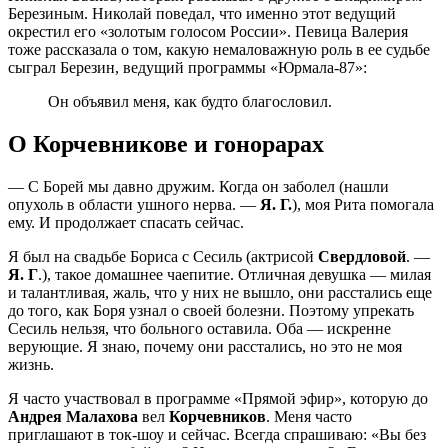
Березиным. Николай поведал, что именно этот ведущий
окрестил его «золотым голосом России». Певица Валерия
тоже рассказала о том, какую немаловажную роль в ее судьбе
сыграл Березин, ведущий программы «Юрмала-87»:
Он объявил меня, как будто благословил.
О Корчевникове и гонорарах
— С Борей мы давно дружим. Когда он заболел (нашли
опухоль в области ушного нерва. —
Я. Г.
), моя Рита помогала
ему. И продолжает спасать сейчас.
Я был на свадьбе Бориса с Сесиль (актрисой
Свердловой
. —
Я. Г
.), такое домашнее чаепитие. Отличная девушка — милая
и талантливая, жаль, что у них не вышло, они расстались еще
до того, как Боря узнал о своей болезни. Поэтому упрекать
Сесиль нельзя, что больного оставила. Оба — искренне
верующие. Я знаю, почему они расстались, но это не моя
жизнь.
Я часто участвовал в программе «Прямой эфир», которую до
Андрея Малахова
вел
Корчевников
. Меня часто
приглашают в ток-шоу и сейчас. Всегда спрашиваю: «Вы без