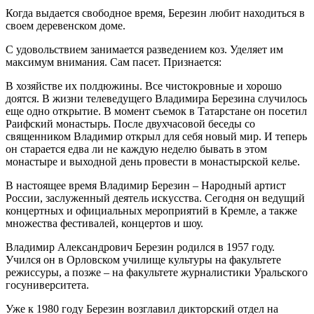
Когда выдается свободное время, Березин любит находиться в
своем деревенском доме.
С удовольствием занимается разведением коз. Уделяет им
максимум внимания. Сам пасет. Признается:
В хозяйстве их полдюжины. Все чистокровные и хорошо
доятся. В жизни телеведущего Владимира Березина случилось
еще одно открытие. В момент съемок в Татарстане он посетил
Раифский монастырь. После двухчасовой беседы со
священником Владимир открыл для себя новый мир. И теперь
он старается едва ли не каждую неделю бывать в этом
монастыре и выходной день провести в монастырской келье.
В настоящее время Владимир Березин – Народный артист
России, заслуженный деятель искусства. Сегодня он ведущий
концертных и официальных мероприятий в Кремле, а также
множества фестивалей, концертов и шоу.
Владимир Александрович Березин родился в 1957 году.
Учился он в Орловском училище культуры на факультете
режиссуры, а позже – на факультете журналистики Уральского
госуниверситета.
Уже к 1980 году Березин возглавил дикторский отдел на