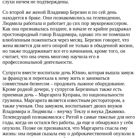
слухи ничем не подтверждены.
Со второй же женой Владимир Березин и по сей день
находится в браке. Они познакомились на телевидении,
Людмила работала и работает до сих пор звукорежиссером.
Как она признавалась позднее, в начале ее крайне раздражал
простонародный говор Владимира, однако это не помешало
влюбленным пожениться через месяц. Березин говорит, что
жена является для него опорой не только в обыденной жизни,
но также поддерживает все его начинания, кроме того, он
считает, что она очень многому научила его в
профессиональной деятельности.
Супруги вместе воспитали дочь Юлию, которая вышла замуж
за француза и переехала к нему жить и заниматься
совместным бизнесом – продовать лыжное оборудование.
Кроме родной дочери, у супругов Березиных также есть
приемная дочь – Маргарита Куправа, по национальности
грузинка. Маргарита является известным ресторатором, а
также ученым. Она замужем, воспитывает двоих внуков
Владимира и Людмилы – внучку Теклу и внука Джамико.
Телеведущий познакомился с Ритой в самые тяжелые для него
годы, когда он остался без работы, да еще и обнаружил у себя
опухоли. Позже он признавался, что Маргарита спасла ему
жизнь: она первая сказала ему о доброкачественной опухоли в