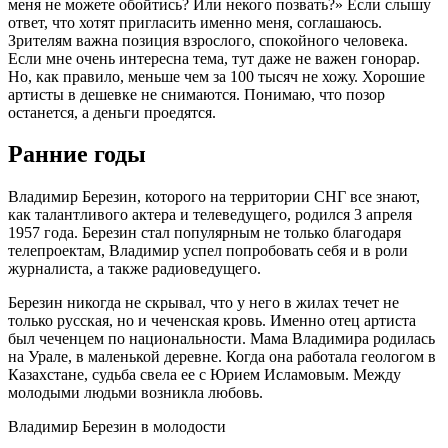
меня не можете обойтись? Или некого позвать?» Если слышу
ответ, что хотят пригласить именно меня, соглашаюсь.
Зрителям важна позиция взрослого, спокойного человека.
Если мне очень интересна тема, тут даже не важен гонорар.
Но, как правило, меньше чем за 100 тысяч не хожу. Хорошие
артисты в дешевке не снимаются. Понимаю, что позор
останется, а деньги проедятся.
Ранние годы
Владимир Березин, которого на территории СНГ все знают,
как талантливого актера и телеведущего, родился 3 апреля
1957 года. Березин стал популярным не только благодаря
телепроектам, Владимир успел попробовать себя и в роли
журналиста, а также радиоведущего.
Березин никогда не скрывал, что у него в жилах течет не
только русская, но и чеченская кровь. Именно отец артиста
был чеченцем по национальности. Мама Владимира родилась
на Урале, в маленькой деревне. Когда она работала геологом в
Казахстане, судьба свела ее с Юрием Исламовым. Между
молодыми людьми возникла любовь.
Владимир Березин в молодости