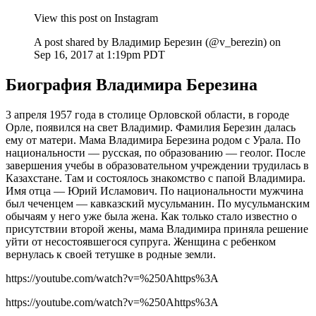
View this post on Instagram
A post shared by Владимир Березин (@v_berezin) on
Sep 16, 2017 at 1:19pm PDT
Биография Владимира Березина
3 апреля 1957 года в столице Орловской области, в городе
Орле, появился на свет Владимир. Фамилия Березин далась
ему от матери. Мама Владимира Березина родом с Урала. По
национальности — русская, по образованию — геолог. После
завершения учебы в образовательном учреждении трудилась в
Казахстане. Там и состоялось знакомство с папой Владимира.
Имя отца — Юрий Исламович. По национальности мужчина
был чеченцем — кавказский мусульманин. По мусульманским
обычаям у него уже была жена. Как только стало известно о
присутствии второй жены, мама Владимира приняла решение
уйти от несостоявшегося супруга. Женщина с ребенком
вернулась к своей тетушке в родные земли.
https://youtube.com/watch?v=%250Ahttps%3A
https://youtube.com/watch?v=%250Ahttps%3A