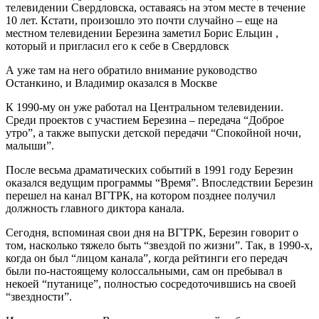
телевидении Свердловска, оставаясь на этом месте в течение
10 лет. Кстати, произошло это почти случайно – еще на
местном телевидении Березина заметил Борис Ельцин ,
который и пригласил его к себе в Свердловск
А уже там на него обратило внимание руководство
Останкино, и Владимир оказался в Москве
К 1990-му он уже работал на Центральном телевидении.
Среди проектов с участием Березина – передача “Доброе
утро”, а также выпуски детской передачи “Спокойной ночи,
малыши”.
После весьма драматических событий в 1991 году Березин
оказался ведущим программы “Время”. Впоследствии Березин
перешел на канал ВГТРК, на котором позднее получил
должность главного диктора канала.
Сегодня, вспоминая свои дня на ВГТРК, Березин говорит о
том, насколько тяжело быть “звездой по жизни”. Так, в 1990-х,
когда он был “лицом канала”, когда рейтинги его передач
были по-настоящему колоссальными, сам он пребывал в
некоей “путанице”, полностью сосредоточившись на своей
“звездности”.