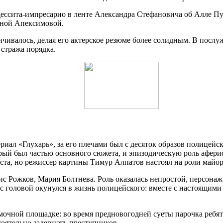
ессита-импресарио в ленте Александра Стефановича об Алле Пу
иной Апексимовой.
чивалось, делая его актерское резюме более солидным. В послу
 стража порядка.
риал «Глухарь», за его плечами был с десяток образов полицейс
орый был частью основного сюжета, и эпизодическую роль аферис
ста, но режиссер картины Тимур Алпатов настоял на роли майора
с Рожков, Мария Болтнева. Роль оказалась непростой, персонаж
 с головой окунулся в жизнь полицейского: вместе с настоящими
мочной площадке: во время предновогодней суеты парочка ребят
тоятельно задержать преступников.