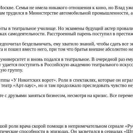
Москве. Семья не имела никакого отношения к кино, но Влад уже 
 сам трудился в Министерстве автомобильной промышленности, а 
нты в театральное училище. Но экзамены будущий актер провалил
ках самодеятельности. Расстроенный парень поступил в престижн
дпочитал бездельничать, ему хватило знаний, чтобы сдать все 
а и пошел вместо него, при том что братья внешне абсолютно н
университет и вновь подался в театральное. В очередной раз ему
у удается поступить в Российскую академию театрального искусс
кую группу.
ппы «У Никитских ворот». Роли в спектаклях, которые он играл
 театр «Арт-хаус», но и там продолжало преследовать чувство н
 с друзьями заняться бизнесом, несмотря на кризис. Все перем
ьшой роли врача скорой помощи в непримечательном сериале «Ру
стические способности в эпизодах. Он засветился в сериалах «