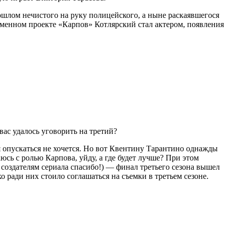
рошлом нечистого на руку полицейского, а ныне раскаявшегося
именном проекте «Карпов» Котлярский стал актером, появления
вас удалось уговорить на третий?
я опускаться не хочется. Но вот Квентину Тарантино однажды
сь с ролью Карпова, уйду, а где будет лучше? При этом
м создателям сериала спасибо!) — финал третьего сезона вышел
ради них стоило соглашаться на съемки в третьем сезоне.