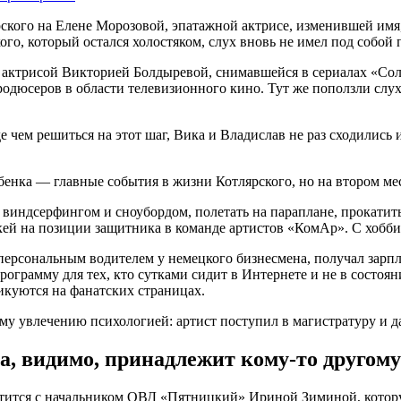
рского на Елене Морозовой, эпатажной актрисе, изменившей имя
го, который остался холостяком, слух вновь не имел под собой
 актрисой Викторией Болдыревой, снимавшейся в сериалах «Сол
одюсеров в области телевизионного кино. Тут же поползли слух
чем решиться на этот шаг, Вика и Владислав не раз сходились и
бенка — главные события в жизни Котлярского, но на втором ме
 виндсерфингом и сноубордом, полетать на параплане, прокатит
кей на позиции защитника в команде артистов «КомАр». С хобби 
 персональным водителем у немецкого бизнесмена, получал зарпл
рограмму для тех, кто сутками сидит в Интернете и не в состоя
икуются на фанатских страницах.
у увлечению психологией: артист поступил в магистратуру и д
а, видимо, принадлежит кому-то другому
ретится с начальником ОВД «Пятницкий» Ириной Зиминой, котор