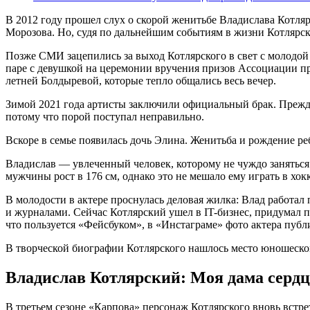
В 2012 году прошел слух о скорой женитьбе Владислава Котля
Морозова. Но, судя по дальнейшим событиям в жизни Котлярско
Позже СМИ зацепились за выход Котлярского в свет с молодой
паре с девушкой на церемонии вручения призов Ассоциации пр
летней Болдыревой, которые тепло общались весь вечер.
Зимой 2021 года артисты заключили официальный брак. Прежде 
потому что порой поступал неправильно.
Вскоре в семье появилась дочь Элина. Женитьба и рождение ре
Владислав — увлеченный человек, которому не чуждо заняться
мужчины рост в 176 см, однако это не мешало ему играть в хок
В молодости в актере проснулась деловая жилка: Влад работал
и журналами. Сейчас Котлярский ушел в IT-бизнес, придумал п
что пользуется «Фейсбуком», в «Инстаграме» фото актера публ
В творческой биографии Котлярского нашлось место юношеском
Владислав Котлярский: Моя дама сердц
В третьем сезоне «Карпова» персонаж Котлярского вновь вст