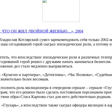
О, ЧТО ОН ЖИЛ ДВОЙНОЙ ЖИЗНЬЮ…», 2004
Владислав Котлярский сумел зарекомендовать себя только 2002-
ах наш сегодняшний герой сыграл эпизодические роли, а потом
тить, что впоследствии эпизодические роли в различных телепр
егодняшний герой решил с друзьями начать заниматься бизнесом.
ложение дел стало медленно выправляться.
 «Кулагин и партнеры», «Детективы», «Час Волкова», «Судебная
 значительно более весомым.
олнить роль милиционера в очередном сериале – сериале «Глуха
рам, что его решено было сделать постоянным персонажем проек
твии образ Стаса Карпова стал для него действительно родным.
а «Глухарь», а впоследствии также сыграл офицера милиции в ка