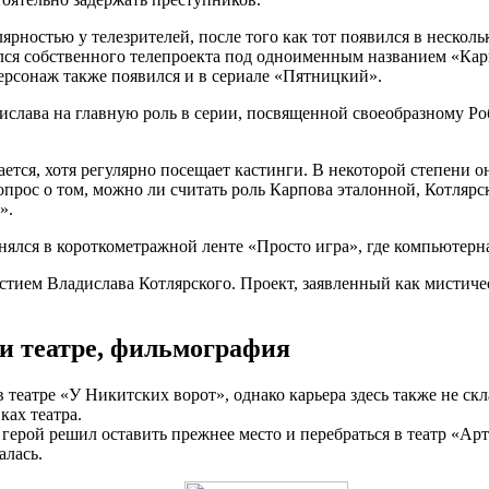
рностью у телезрителей, после того как тот появился в несколь
ился собственного телепроекта под одноименным названием «Кар
ерсонаж также появился и в сериале «Пятницкий».
слава на главную роль в серии, посвященной своеобразному Роб
тся, хотя регулярно посещает кастинги. В некоторой степени он 
опрос о том, можно ли считать роль Карпова эталонной, Котлярс
».
 снялся в короткометражной ленте «Просто игра», где компьютерн
астием Владислава Котлярского. Проект, заявленный как мистиче
 и театре, фильмография
театре «У Никитских ворот», однако карьера здесь также не ск
ках театра.
рой решил оставить прежнее место и перебраться в театр «Арт-
алась.