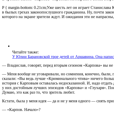
P { margin-bottom: 0.21cm;Уже шесть лет он играет Станислава
в былых грехах законопослушного гражданина. Ну, почти зако
которого на экране зрители ждут. И ожидания эти не напрасны,
Читайте также:
У Юлии Барановской трое детей от Аршавина. Она напис
— Владислав, говорят, перед вторым сезоном «Карпова» вы не 
— Меня вообще не уговаривали, но сомнения, конечно, были, п
сказали: «Вы ведь лучше «Криминального чтива» ничего больше
история с Карповым оставалась недосказанной. И, надо отдать 
у них достойным лучших эпизодов «Карпова» и «Глухаря». Посл
Думаю, это как раз то, что зритель любит.
Кстати, была у меня идея — да и не у меня одного — снять пр
— «Карпов. Начало»?