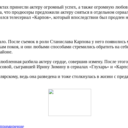
тах принесли актеру огромный успех, а также огромную любовь
а, что продюсеры предложили актеру сняться в отдельном сериа
ился телесериал «Карпов», который впоследствии был продлен на
ло. После съемок в роли Станислава Карпова у него появились
кам покоя, и они любыми способами стремились обратить на себя
районе.
юбленная разбила актеру сердце, совершив измену. После этого
совой, сыгравшей Ирину Зимину в сериалах «Глухарь» и «Карпо
ярскому, ведь она разведена и тоже столкнулась в жизни с пред
а примирение