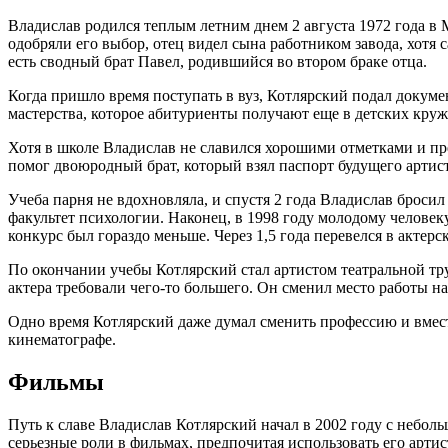
Владислав родился теплым летним днем 2 августа 1972 года в 
одобряли его выбор, отец видел сына работником завода, хотя
есть сводный брат Павел, родившийся во втором браке отца.
Когда пришло время поступать в вуз, Котлярский подал докуме
мастерства, которое абитуриенты получают еще в детских круж
Хотя в школе Владислав не славился хорошими отметками и пре
помог двоюродный брат, который взял паспорт будущего артист
Учеба парня не вдохновляла, и спустя 2 года Владислав бросил 
факультет психологии. Наконец, в 1998 году молодому человек
конкурс был гораздо меньше. Через 1,5 года перевелся в актерс
По окончании учебы Котлярский стал артистом театральной тру
актера требовали чего-то большего. Он сменил место работы на
Одно время Котлярский даже думал сменить профессию и вместе
кинематографе.
Фильмы
Путь к славе Владислав Котлярский начал в 2002 году с небол
серьезные роли в фильмах, предпочитая использовать его арти