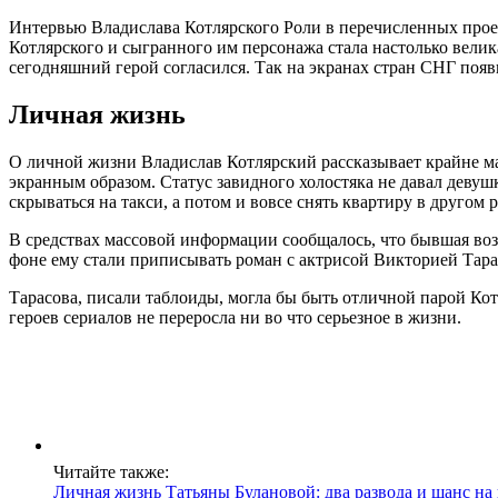
Интервью Владислава Котлярского Роли в перечисленных проек
Котлярского и сыгранного им персонажа стала настолько велик
сегодняшний герой согласился. Так на экранах стран СНГ появ
Личная жизнь
О личной жизни Владислав Котлярский рассказывает крайне ма
экранным образом. Статус завидного холостяка не давал девуш
скрываться на такси, а потом и вовсе снять квартиру в другом 
В средствах массовой информации сообщалось, что бывшая возл
фоне ему стали приписывать роман с актрисой Викторией Тара
Тарасова, писали таблоиды, могла бы быть отличной парой Котл
героев сериалов не переросла ни во что серьезное в жизни.
Читайте также:
Личная жизнь Татьяны Булановой: два развода и шанс н