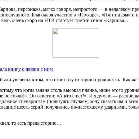
 Карпова, персонажа, мягко говоря, непростого — в недалеком п
нопослушного. Благодаря участию в «Глухаре», «Пятницком» и 
 ведь очень скоро на НТВ стартует третий сезон «Карпова».
ала книгу о жизни с ним
были уверены в том, что стоит эту историю продолжать. Как же 
отому что когда задана столь высокая планка, ниже этого уровн
 не сняли!». Он ответил: «А кто снял?». И я думаю — распрощаю
должное сценаристам (пользуясь случаем, хочу сказать им и все
едние шесть серий получились по-настоящему ударными, только 
иквел, то есть предысторию…