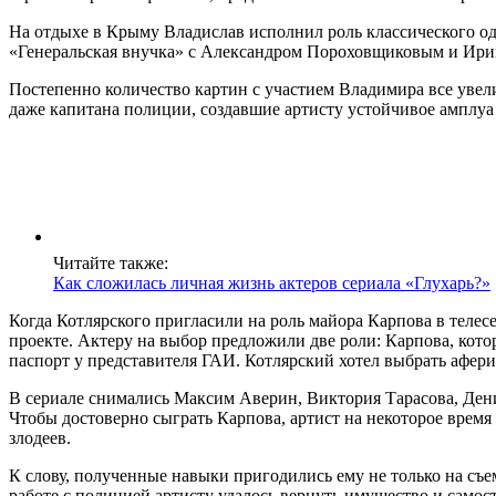
На отдыхе в Крыму Владислав исполнил роль классического од
«Генеральская внучка» с Александром Пороховщиковым и Ир
Постепенно количество картин с участием Владимира все увели
даже капитана полиции, создавшие артисту устойчивое амплуа
Читайте также:
Как сложилась личная жизнь актеров сериала «Глухарь?»
Когда Котлярского пригласили на роль майора Карпова в телесе
проекте. Актеру на выбор предложили две роли: Карпова, кот
паспорт у представителя ГАИ. Котлярский хотел выбрать афери
В сериале снимались Максим Аверин, Виктория Тарасова, Дени
Чтобы достоверно сыграть Карпова, артист на некоторое время
злодеев.
К слову, полученные навыки пригодились ему не только на съе
работе с полицией артисту удалось вернуть имущество и самос