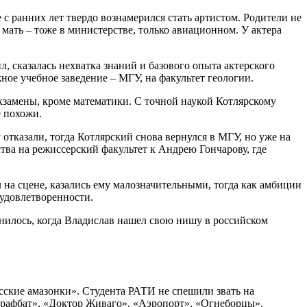
с ранних лет твердо вознамерился стать артистом. Родители не
мать – тоже в министерстве, только авиационном. У актера
, сказалась нехватка знаний и базового опыта актерского
ое учебное заведение – МГУ, на факультет геологии.
экзамены, кроме математики. С точной наукой Котлярскому
е похожи.
 отказали, тогда Котлярский снова вернулся в МГУ, но уже на
тва на режиссерский факультет к Андрею Гончарову, где
 на сцене, казались ему малозначительными, тогда как амбиции
еудовлетворенности.
енилось, когда Владислав нашел свою нишу в российском
сские амазонки». Студента РАТИ не спешили звать на
Штрафбат», «Доктор Живаго», «Аэропорт», «Огнеборцы».