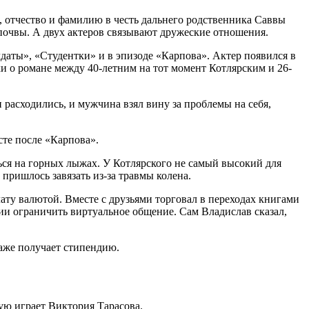
, отчество и фамилию в честь дальнего родственника Саввы
 почвы. А двух актеров связывают дружеские отношения.
даты», «Студентки» и в эпизоде «Карпова». Актер появился в
и о романе между 40-летним на тот момент Котлярским и 26-
 расходились, и мужчина взял вину за проблемы на себя,
сте после «Карпова».
ься на горных лыжах. У Котлярского не самый высокий для
пришлось завязать из-за травмы колена.
ату валютой. Вместе с друзьями торговал в переходах книгами
нии ограничить виртуальное общение. Сам Владислав сказал,
аже получает стипендию.
ую играет Виктория Тарасова.