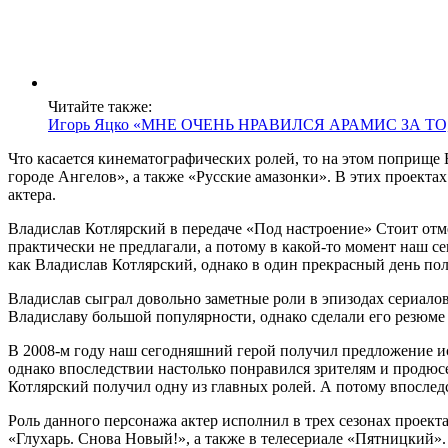
Читайте также:
Игорь Яцко «МНЕ ОЧЕНЬ НРАВИЛСЯ АРАМИС ЗА Т
Что касается кинематографических ролей, то на этом поприще 
городе Ангелов», а также «Русские амазонки». В этих проект
актера.
Владислав Котлярский в передаче «Под настроение» Стоит отме
практически не предлагали, а потому в какой-то момент наш с
как Владислав Котлярский, однако в один прекрасный день по
Владислав сыграл довольно заметные роли в эпизодах сериалов
Владиславу большой популярности, однако сделали его резюме
В 2008-м году наш сегодняшний герой получил предложение исп
однако впоследствии настолько понравился зрителям и продюсе
Котлярский получил одну из главных ролей. А потому впоследс
Роль данного персонажа актер исполнил в трех сезонах проект
«Глухарь. Снова Новый!», а также в телесериале «Пятницкий».