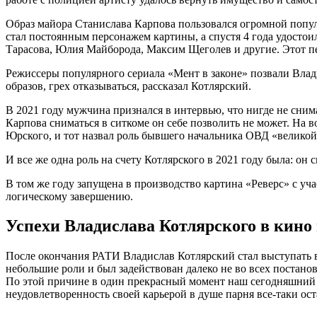
Образ майора Станислава Карпова пользовался огромной популя
стал постоянным персонажем картины, а спустя 4 года удосто
Тарасова, Юлия Майборода, Максим Щеголев и другие. Этот п
Режиссеры популярного сериала «Мент в законе» позвали Влади
образов, грех отказываться, рассказал Котлярский.
В 2021 году мужчина признался в интервью, что нигде не снимае
Карпова сниматься в ситкоме он себе позволить не может. На в
Юрского, и тот назвал роль бывшего начальника ОВД «великой
И все же одна роль на счету Котлярского в 2021 году была: он
В том же году запущена в производство картина «Реверс» с уч
логическому завершению.
Успехи Владислава Котлярского в кино
После окончания РАТИ Владислав Котлярский стал выступать в 
небольшие роли и был задействован далеко не во всех постанов
По этой причине в один прекрасный момент наш сегодняшний ге
неудовлетворенность своей карьерой в душе парня все-таки ост