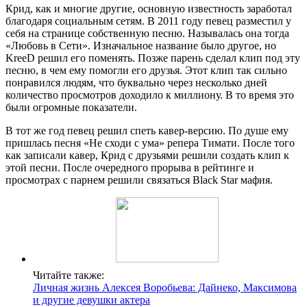
Крид, как и многие другие, основную известность заработал
благодаря социальным сетям. В 2011 году певец разместил у
себя на странице собственную песню. Называлась она тогда
«Любовь в Сети». Изначальное название было другое, но
KreeD решил его поменять. Позже парень сделал клип под эту
песню, в чем ему помогли его друзья. Этот клип так сильно
понравился людям, что буквально через несколько дней
количество просмотров доходило к миллиону. В то время это
были огромные показатели.
В тот же год певец решил спеть кавер-версию. По душе ему
пришлась песня «Не сходи с ума» репера Тимати. После того
как записали кавер, Крид с друзьями решили создать клип к
этой песни. После очередного прорыва в рейтинге и
просмотрах с парнем решили связаться Black Star мафия.
Читайте также:
Личная жизнь Алексея Воробьева: Дайнеко, Максимова
и другие девушки актера