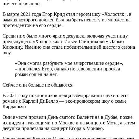
ничего не вышло.
В марте 2021 года Егор Крид стал героем шоу «Холостяк», в
рамках которого должен был выбрать невесту из множества
претенденток на его сердце.
Среди них было много ярких девушек, включая участницу
предыдущего «Холостяка» с Ильей Глинниковым Дарью
Клюкину. Именно она стала победительницей шестого сезона
шоу.
«Она смогла разбудить мое зачерствевшее сердце»,
– признался Егор, однако по завершении проекта
роман сошел на нет.
Сейчас они больше не общаются.
В 2021 году поклонников певца взбудоражили слухи о его
романе с Карлой ДиБелло — экс-продюсером шоу о семье
Кардашьян.
Они вместе провели День святого Валентина в Дубае, позже
их видели гуляющими по Москве и на концерте Мота, а затем
девушка прилетала на концерт Егора в Монако.
Карла старше Егора на 11 лет, и сам исполнитель заявлял, что