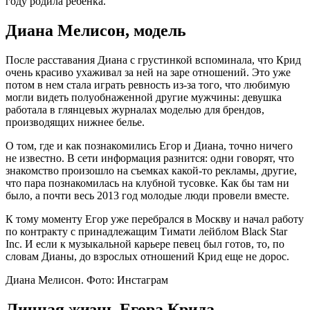
году родила ребёнка.
Диана Мелисон, модель
После расставания Диана с грустинкой вспоминала, что Крид
очень красиво ухаживал за ней на заре отношений. Это уже
потом в нем стала играть ревность из-за того, что любимую
могли видеть полуобнаженной другие мужчины: девушка
работала в глянцевых журналах моделью для брендов,
производящих нижнее белье.
О том, где и как познакомились Егор и Диана, точно ничего
не известно. В сети информация разнится: одни говорят, что
знакомство произошло на съемках какой-то рекламы, другие,
что пара познакомилась на клубной тусовке. Как бы там ни
было, а почти весь 2013 год молодые люди провели вместе.
К тому моменту Егор уже перебрался в Москву и начал работу
по контракту с принадлежащим Тимати лейблом Black Star
Inc. И если к музыкальной карьере певец был готов, то, по
словам Дианы, до взрослых отношений Крид еще не дорос.
Диана Мелисон. Фото: Инстаграм
Личная жизнь Егора Крида