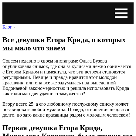
Блог
›
Все девушки Егора Крида, о которых
мы мало что знаем
Совсем недавно в своем инстаграме Ольга Бузова
опубликовала снимок, где она за кулисами нежно обнимается
с Егором Кридом и намекнула, что эти встречи становятся
регулярными. Певице и правда нравится этот молодой
красавчик, или она все же задумалась над выведенной
Водонаевой закономерностью и решила использовать Крида
как талисман для удачного замужества?
Егору всего 25, а его любовному послужному списку может
позавидовать любой мужчина. Правда, отношения не длятся
долго, но зато какие красавицы рядом с молодым человеком!
Первая девушка Егора Крида,
Мирослава Карпович, была старше его