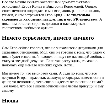
Все это можно считать косвенными доказательствами
отношений Егора Крида и Виктории Коротковой. Однако
стоит немного подождать и мы все равно, рано или поздно,
узнаем, с кем встречается Егор Крид. Это
тщательно
скрывается как самим певцом, так и его PR-агенством
. А
пока нам остается строить догадки и наслаждаться
творчеством любимого артиста.
Ничего серьезного, ничего личного
Сам Егор сейчас говорит, что не знакомится с девушками для
серьезных отношений. Мол, они не готовы к тому, что рядом с
ними будет известный человек, и ищут не настоящей любви, а
статуса звездной девушки. Если так рассуждать, то можно
поломать еще немало женских судеб. Хотя…
Мы имеем то, что выбираем сами. А судя по тому, что все
девушки Егора – красотки, жаждущие карьеры, известности и
денег, то непонятно, чего еще он ждет от отношений с ними?
Тем более, что все вышеперечисленные черты присущи и ему
самому.
Нюша