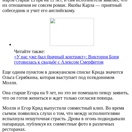
их отношения не совсем роман. Якобы Карла — приятный
собеседник и учит его английскому.
Читайте также:
«У нас уже был брачный контракт»: Виктория Боня
готовилась к свадьбе с Алексом Смерфитом
Еще одним пунктом в донжуанском списке Крида значится
Ольга Серябкина, которая выступает под псевдонимом
Молли.
Она старше Егора на 9 лет, но это не помешало певцу заявить,
что он готов жениться и ждет только согласия певицы.
Молли и Егор Крид выпустили совместный клип. Во время
съемок появились слухи о том, что между исполнителями
вспыхнула нешуточная страсть. Дрова в огонь подкидывали
папарацци, публикуя их совместные фото в различных
ресторанах.