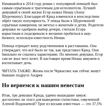
Начавшийся в 2014 году роман с популярной певицей был
самым серьёзным и трагичным для исполнителя. Лучшей
девушкой в своей жизни Егор назвал Нюшу (Анну
Шурочкину). Благодаря ей Крид изменился и впоследствии
обрёл такую популярность. У певца были к Шурочкиной
серьёзные намерения, он мечтал о женитьбе и детях. Родители
девушки не одобряли выбор дочери, считали Егора
корыстным и подозревали в желании пробиться в шоу-
бизнесе, используя известность Нюши.
Певица отрицает вину родственников в расставании. Она
утверждает, что всё было не так, как представил Крид. Они
банально не сошлись характерами. По мнению девушки, Егор
сам не знал чего хочет. В настоящее время Нюша замужем и
воспитывает дочь.
ЧИТАТЬ ТАКЖЕ: Жизнь после Черкасова: как сейчас живут
бывшие подруги Андрея
Но вернемся к нашим невестам
Итак, три девушки Крида, удачно вышедшие замуж:
достаточно ли этого для выведения статистики, озвученной
Аленой Водонаевой? Трое из восьми известных — это 37,5%