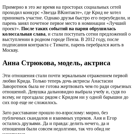
Примерно в это же время на просторах социальных сетей
проходил конкурс «Звезда ВКонтакте», где Крид не хотел
принимать участие. Однако друзья быстро его переубедили, и
парень занял почетное первое место в номинации «Лучший
проект».
После таких событий на парня обрушилась
колоссальная слава
, и стали поступать сотни предложений о
выступлении в родном городе Пенза. В 2012 году, после
подписания контракта с Тимати, парень перебрался жить в
Москву.
Анна Стрюкова, модель, актриса
Эти отношения стали почти зеркальным отражением первой
любви Крида. Только теперь дочь актрисы Анастасии
Заворотнюк была не готова жертвовать чем-то ради серьезных
отношений. Девушка дальновидно выбрала учебу и, судя по
всему, не прогадала: рядом с Кридом ни у одной барышни до
сих пор еще не сложилось.
Зато расставание прошло по-взрослому: мирно, без
публичных скандалов и взаимных упреков. Аня и Егор
остались друзьями. Да и правда: делить нечего, да и
отношения были совсем недолгими, так что обид не