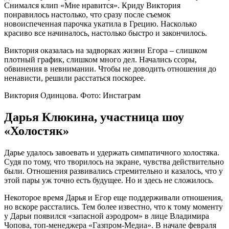
Снимался клип «Мне нравится». Криду Виктория
понравилось настолько, что сразу после съемок
новоиспеченная парочка укатила в Грецию. Насколько
красиво все начиналось, настолько быстро и закончилось.
Виктория оказалась на задворках жизни Егора – слишком
плотный график, слишком много дел. Начались ссоры,
обвинения в невнимании. Чтобы не доводить отношения до
ненависти, решили расстаться поскорее.
Виктория Одинцова. Фото: Инстаграм
Дарья Клюкина, участница шоу
«Холостяк»
Дарье удалось завоевать и удержать симпатичного холостяка.
Судя по тому, что творилось на экране, чувства действительно
были. Отношения развивались стремительно и казалось, что у
этой пары уж точно есть будущее. Но и здесь не сложилось.
Некоторое время Дарья и Егор еще поддерживали отношения,
но вскоре расстались. Тем более известно, что к тому моменту
у Дарьи появился «запасной аэродром» в лице Владимира
Чопова, топ-менеджера «Газпром-Медиа». В начале февраля