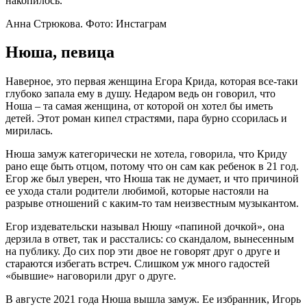
накопилось.
Анна Стрюкова. Фото: Инстаграм
Нюша, певица
Наверное, это первая женщина Егора Крида, которая все-таки
глубоко запала ему в душу. Недаром ведь он говорил, что
Ноша – та самая женщина, от которой он хотел бы иметь
детей. Этот роман кипел страстями, пара бурно ссорилась и
мирилась.
Нюша замуж категорически не хотела, говорила, что Криду
рано еще быть отцом, потому что он сам как ребенок в 21 год.
Егор же был уверен, что Нюша так не думает, и что причиной
ее ухода стали родители любимой, которые настояли на
разрыве отношений с каким-то там неизвестным музыкантом.
Егор издевательски называл Нюшу «папиной дочкой», она
дерзила в ответ, так и расстались: со скандалом, вынесенным
на публику. До сих пор эти двое не говорят друг о друге и
стараются избегать встреч. Слишком уж много гадостей
«бывшие» наговорили друг о друге.
В августе 2021 года Нюша вышла замуж. Ее избранник, Игорь