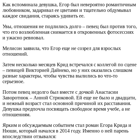
Как вспоминала девушка, Егор был невероятно романтичным
любовником, задаривал ее цветами и тщательно обдумывал
каждое свидания, стараясь удивить ее.
Увы, отношения не подлились долго – певец был против того,
что его возлюбленная снимается в откровенных фотосессиях
и ужасно ревновал.
Мелисон заявила, что Егор еще не созрел для взрослых
отношений.
Затем несколько месяцев Крид встречался с коллегой по сцене
– певицей Викторией Дайнеко, но у них оказались слишком
разные характеры, чтобы чувства вылились во что-то
серьезное.
Потом певец недолго был вместе с дочкой Анастасии
Заворотнюк – Анной Стрюковой. Ей еще не было и двадцати,
и нежный возраст стал основной причиной их расставания.
Девушка предпочла посвящать свободное время учебе, а не
отношениям.
Ярким и обсуждаемым событием стал роман Егора Крида и
Нюши, который начался в 2014 году. Именно о ней парень
впоследствии отзывался: