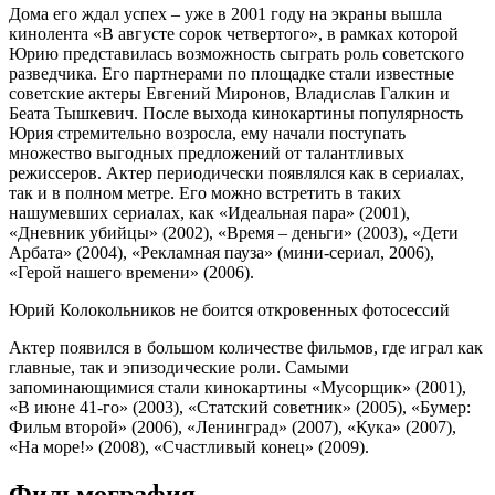
Дома его ждал успех – уже в 2001 году на экраны вышла
кинолента «В августе сорок четвертого», в рамках которой
Юрию представилась возможность сыграть роль советского
разведчика. Его партнерами по площадке стали известные
советские актеры Евгений Миронов, Владислав Галкин и
Беата Тышкевич. После выхода кинокартины популярность
Юрия стремительно возросла, ему начали поступать
множество выгодных предложений от талантливых
режиссеров. Актер периодически появлялся как в сериалах,
так и в полном метре. Его можно встретить в таких
нашумевших сериалах, как «Идеальная пара» (2001),
«Дневник убийцы» (2002), «Время – деньги» (2003), «Дети
Арбата» (2004), «Рекламная пауза» (мини-сериал, 2006),
«Герой нашего времени» (2006).
Юрий Колокольников не боится откровенных фотосессий
Актер появился в большом количестве фильмов, где играл как
главные, так и эпизодические роли. Самыми
запоминающимися стали кинокартины «Мусорщик» (2001),
«В июне 41-го» (2003), «Статский советник» (2005), «Бумер:
Фильм второй» (2006), «Ленинград» (2007), «Кука» (2007),
«На море!» (2008), «Счастливый конец» (2009).
Фильмография