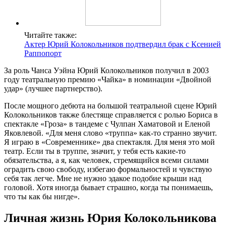
Читайте также:
Актер Юрий Колокольников подтвердил брак с Ксенией
Раппопорт
За роль Чанса Уэйна Юрий Колокольников получил в 2003
году театральную премию «Чайка» в номинации «Двойной
удар» (лучшее партнерство).
После мощного дебюта на большой театральной сцене Юрий
Колокольников также блестяще справляется с ролью Бориса в
спектакле «Гроза» в тандеме с Чулпан Хаматовой и Еленой
Яковлевой. «Для меня слово «труппа» как-то странно звучит.
Я играю в «Современнике» два спектакля. Для меня это мой
театр. Если ты в труппе, значит, у тебя есть какие-то
обязательства, а я, как человек, стремящийся всеми силами
оградить свою свободу, избегаю формальностей и чувствую
себя так легче. Мне не нужно эдакое подобие крыши над
головой. Хотя иногда бывает страшно, когда ты понимаешь,
что ты как бы нигде».
Личная жизнь Юрия Колокольникова