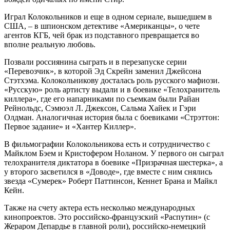
Играл Колокольников и еще в одном сериале, вышедшем в
США, – в шпионском детективе «Американцы», о чете
агентов КГБ, чей брак из подставного превращается во
вполне реальную любовь.
Позвали россиянина сыграть и в перезапуске серии
«Перевозчик», в которой Эд Скрейн заменил Джейсона
Стэтхэма. Колокольникову досталась роль русского мафиози.
«Русскую» роль артисту выдали и в боевике «Телохранитель
киллера», где его напарниками по съемкам были Райан
Рейнольдс, Сэмюэл Л. Джексон, Сальма Хайек и Гэри
Олдман. Аналогичная история была с боевиками «Стрэттон:
Первое задание» и «Хантер Киллер».
В фильмографии Колокольникова есть и сотрудничество с
Майклом Бэем и Кристофером Ноланом. У первого он сыграл
телохранителя диктатора в боевике «Призрачная шестерка», а
у второго засветился в «Доводе», где вместе с ним снялись
звезда «Сумерек» Роберт Паттинсон, Кеннет Брана и Майкл
Кейн.
Также на счету актера есть несколько международных
кинопроектов. Это российско-французский «Распутин» (с
Жераром Депардье в главной роли), российско-немецкий