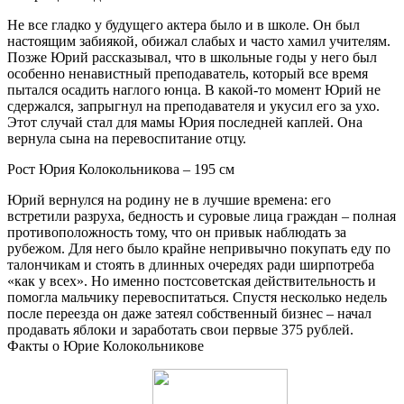
Не все гладко у будущего актера было и в школе. Он был
настоящим забиякой, обижал слабых и часто хамил учителям.
Позже Юрий рассказывал, что в школьные годы у него был
особенно ненавистный преподаватель, который все время
пытался осадить наглого юнца. В какой-то момент Юрий не
сдержался, запрыгнул на преподавателя и укусил его за ухо.
Этот случай стал для мамы Юрия последней каплей. Она
вернула сына на перевоспитание отцу.
Рост Юрия Колокольникова – 195 см
Юрий вернулся на родину не в лучшие времена: его
встретили разруха, бедность и суровые лица граждан – полная
противоположность тому, что он привык наблюдать за
рубежом. Для него было крайне непривычно покупать еду по
талончикам и стоять в длинных очередях ради ширпотреба
«как у всех». Но именно постсоветская действительность и
помогла мальчику перевоспитаться. Спустя несколько недель
после переезда он даже затеял собственный бизнес – начал
продавать яблоки и заработать свои первые 375 рублей.
Факты о Юрие Колокольникове