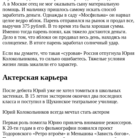
А в Москве отец не мог оказывать сыну материальную
помощь. И мальчику пришлось самому искать способ
заработать деньги. Однажды в саду «Мосфильма» он нарвал
целое ведро яблок. Парень отправился на рынок и продал все,
выручив 375 рублей. В то время эта была хорошая сумма.
Именно тогда парень понял, как тяжело достаются деньги.
Дело в том, что яблоки он продавал весь день, находясь на
солнцепеке. В итоге парень заработал солнечный удар.
Если вы думаете, что такая «суровая» Россия отпугнула Юрия
Колокольникова, то сильно ошибаетесь. Тяжелые условия
жизни лишь закалили его характер.
Актерская карьера
После дебюта Юрий уже не хотел томиться в школьных
застенках. В 15 летон экстерном окончил два последних
класса и поступил в Щукинское театральное училище.
Юрий Колокольников всегда мечтал стать актером
Первая роль помогла Юрию привлечь внимание режиссеров.
К 20-ти годам в его фильмографии появился проект
Тодоровского «Ретро втроём» и Меньшова «Зависть богов».