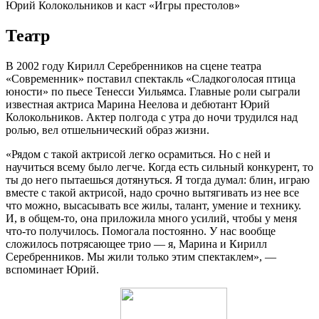
Юрий Колокольников и каст «Игры престолов»
Театр
В 2002 году Кирилл Серебренников на сцене театра
«Современник» поставил спектакль «Сладкоголосая птица
юности» по пьесе Тенесси Уильямса. Главные роли сыграли
известная актриса Марина Неелова и дебютант Юрий
Колокольников. Актер полгода с утра до ночи трудился над
ролью, вел отшельнический образ жизни.
«Рядом с такой актрисой легко осрамиться. Но с ней и
научиться всему было легче. Когда есть сильный конкурент, то
ты до него пытаешься дотянуться. Я тогда думал: блин, играю
вместе с такой актрисой, надо срочно вытягивать из нее все
что можно, высасывать все жилы, талант, умение и технику.
И, в общем-то, она приложила много усилий, чтобы у меня
что-то получилось. Помогала постоянно. У нас вообще
сложилось потрясающее трио — я, Марина и Кирилл
Серебренников. Мы жили только этим спектаклем», —
вспоминает Юрий.