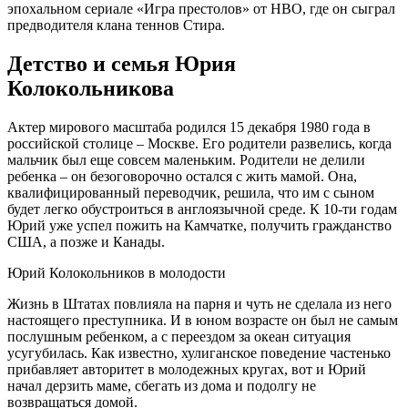
эпохальном сериале «Игра престолов» от HBO, где он сыграл
предводителя клана теннов Стира.
Детство и семья Юрия
Колокольникова
Актер мирового масштаба родился 15 декабря 1980 года в
российской столице – Москве. Его родители развелись, когда
мальчик был еще совсем маленьким. Родители не делили
ребенка – он безоговорочно остался с жить мамой. Она,
квалифицированный переводчик, решила, что им с сыном
будет легко обустроиться в англоязычной среде. К 10-ти годам
Юрий уже успел пожить на Камчатке, получить гражданство
США, а позже и Канады.
Юрий Колокольников в молодости
Жизнь в Штатах повлияла на парня и чуть не сделала из него
настоящего преступника. И в юном возрасте он был не самым
послушным ребенком, а с переездом за океан ситуация
усугубилась. Как известно, хулиганское поведение частенько
прибавляет авторитет в молодежных кругах, вот и Юрий
начал дерзить маме, сбегать из дома и подолгу не
возвращаться домой.