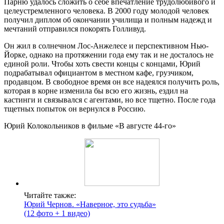
Парню удалось сложить о себе впечатление трудолюбивого и
целеустремленного человека. В 2000 году молодой человек
получил диплом об окончании училища и полным надежд и
мечтаний отправился покорять Голливуд.
Он жил в солнечном Лос-Анжелесе и перспективном Нью-
Йорке, однако на протяжении года ему так и не досталось не
единой роли. Чтобы хоть свести концы с концами, Юрий
подрабатывал официантом в местном кафе, грузчиком,
продавцом. В свободное время он все надеялся получить роль,
которая в корне изменила бы всю его жизнь, ездил на
кастинги и связывался с агентами, но все тщетно. После года
тщетных попыток он вернулся в Россию.
Юрий Колокольников в фильме «В августе 44-го»
Читайте также:
Юрий Чернов. «Наверное, это судьба»
(12 фото + 1 видео)