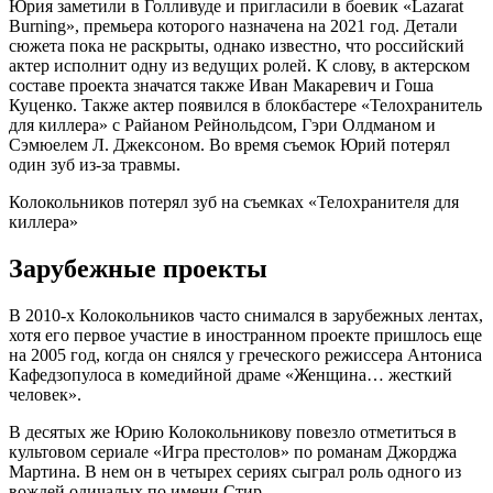
Юрия заметили в Голливуде и пригласили в боевик «Lazarat
Burning», премьера которого назначена на 2021 год. Детали
сюжета пока не раскрыты, однако известно, что российский
актер исполнит одну из ведущих ролей. К слову, в актерском
составе проекта значатся также Иван Макаревич и Гоша
Куценко. Также актер появился в блокбастере «Телохранитель
для киллера» с Райаном Рейнольдсом, Гэри Олдманом и
Сэмюелем Л. Джексоном. Во время съемок Юрий потерял
один зуб из-за травмы.
Колокольников потерял зуб на съемках «Телохранителя для
киллера»
Зарубежные проекты
В 2010-х Колокольников часто снимался в зарубежных лентах,
хотя его первое участие в иностранном проекте пришлось еще
на 2005 год, когда он снялся у греческого режиссера Антониса
Кафедзопулоса в комедийной драме «Женщина… жесткий
человек».
В десятых же Юрию Колокольникову повезло отметиться в
культовом сериале «Игра престолов» по романам Джорджа
Мартина. В нем он в четырех сериях сыграл роль одного из
вождей одичалых по имени Стир.