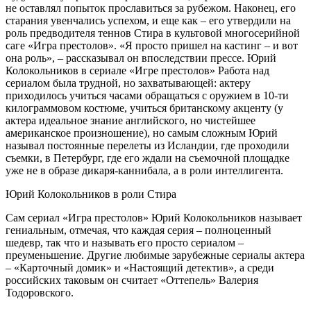
не оставлял попыток прославиться за рубежом. Наконец, его
старания увенчались успехом, и еще как – его утвердили на
роль предводителя теннов Стира в культовой многосерийной
саге «Игра престолов». «Я просто пришел на кастинг – и вот
она роль», – рассказывал он впоследствии прессе. Юрий
Колокольников в сериале «Игре престолов» Работа над
сериалом была трудной, но захватывающей: актеру
приходилось учиться часами обращаться с оружием в 10-ти
килограммовом костюме, учиться британскому акценту (у
актера идеальное знание английского, но чистейшее
американское произношение), но самым сложным Юрий
называл постоянные перелеты из Исландии, где проходили
съемки, в Петербург, где его ждали на съемочной площадке
уже не в образе дикаря-каннибала, а в роли интеллигента.
Юрий Колокольников в роли Стира
Сам сериал «Игра престолов» Юрий Колокольников называет
гениальным, отмечая, что каждая серия – полноценный
шедевр, так что и называть его просто сериалом –
преуменьшение. Другие любимые зарубежные сериалы актера
– «Карточный домик» и «Настоящий детектив», а среди
российских таковым он считает «Оттепель» Валерия
Тодоровского.