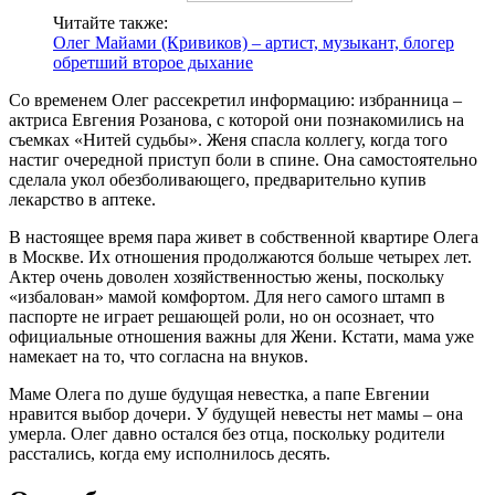
Читайте также:
Олег Майами (Кривиков) – артист, музыкант, блогер
обретший второе дыхание
Со временем Олег рассекретил информацию: избранница –
актриса Евгения Розанова, с которой они познакомились на
съемках «Нитей судьбы». Женя спасла коллегу, когда того
настиг очередной приступ боли в спине. Она самостоятельно
сделала укол обезболивающего, предварительно купив
лекарство в аптеке.
В настоящее время пара живет в собственной квартире Олега
в Москве. Их отношения продолжаются больше четырех лет.
Актер очень доволен хозяйственностью жены, поскольку
«избалован» мамой комфортом. Для него самого штамп в
паспорте не играет решающей роли, но он осознает, что
официальные отношения важны для Жени. Кстати, мама уже
намекает на то, что согласна на внуков.
Маме Олега по душе будущая невестка, а папе Евгении
нравится выбор дочери. У будущей невесты нет мамы – она
умерла. Олег давно остался без отца, поскольку родители
расстались, когда ему исполнилось десять.