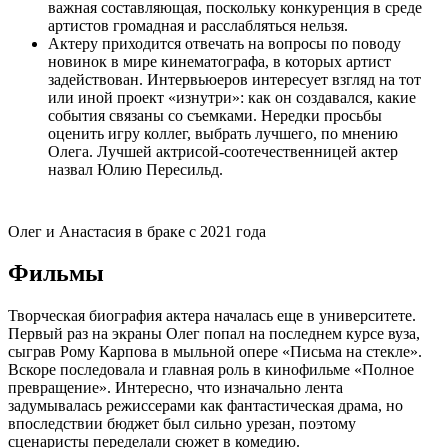
важная составляющая, поскольку конкуренция в среде
артистов громадная и расслабляться нельзя.
Актеру приходится отвечать на вопросы по поводу
новинок в мире кинематографа, в которых артист
задействован. Интервьюеров интересует взгляд на тот
или иной проект «изнутри»: как он создавался, какие
события связаны со съемками. Нередки просьбы
оценить игру коллег, выбрать лучшего, по мнению
Олега. Лучшей актрисой-соотечественницей актер
назвал Юлию Пересильд.
Олег и Анастасия в браке с 2021 года
Фильмы
Творческая биография актера началась еще в университете.
Первый раз на экраны Олег попал на последнем курсе вуза,
сыграв Рому Карпова в мыльной опере «Письма на стекле».
Вскоре последовала и главная роль в кинофильме «Полное
превращение». Интересно, что изначально лента
задумывалась режиссерами как фантастическая драма, но
впоследствии бюджет был сильно урезан, поэтому
сценаристы переделали сюжет в комедию.