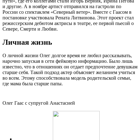
пути», где его коллегами стали Игорь Верник, Ирина Пегова
и другие. А в ноябре артист отправился на гастроли по
России со спектаклем «Северный ветер». Вместе с Гаасом в
постановке участвовала Рената Литвинова. Этот проект стал
режиссерским дебютом актрисы в театре, ее первой пьесой о
Севере, Смерти и Любви.
Личная жизнь
О личной жизни Олег долгое время не любил рассказывать,
нарочно запуская в сети фейковую информацию. Было лишь
известно, что в отношениях он отдает предпочтение девушкам
старше себя. Такой подход актер объясняет желанием учиться
во всем. Этому способствовала модель родительской семьи,
где мама была старше папы.
Олег Гаас с супругой Анастасией