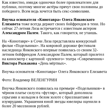
Как известно, имидж одиночки более привлекателен для
публики, поэтому многие актёры прячут свои половины до
победного. Всем ведь хочется быть секс-символами.
Внучка основателя «Кинотавра» Олега Янковского
Елизавета
тоже всегда держит своих бойфрендов в тени. Но
сейчас 27-летняя Лиза встречается с известным актером
Александром Палем
. Такого, как говорится, не утаишь.
На «Кинотавре» в Сочи Лиза представляла конкурсный
фильм «Подельники». На ковровой дорожке фестиваля
наследница Янковского впервые появилась со своим 32-
летним бойфрендом Александром Палем, который прилетел
на киносмотр с картиной «рулевого» театра «Современник»
Виктора Рыжакова
«День мёртвых».
Внучка основателя «Кинотавра» Олега Янковского Елизавета
Фото: Владимир ВЕЛЕНГУРИН
Внучка Янковского появилась на премьере «Подельников» в
чёрном платье силуэта «футляр», который дополнила
серьгами и кольцом в белом золоте с бриллиантами и
изумрудами. Украшения юной звезды ювелиры оценили в
более 20 миллионов рублей.