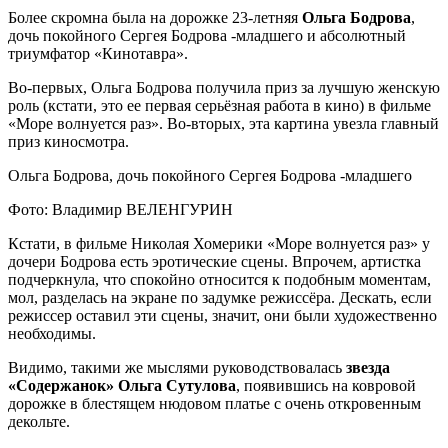
Более скромна была на дорожке 23-летняя
Ольга Бодрова
,
дочь покойного Сергея Бодрова -младшего и абсолютный
триумфатор «Кинотавра».
Во-первых, Ольга Бодрова получила приз за лучшую женскую
роль (кстати, это ее первая серьёзная работа в кино) в фильме
«Море волнуется раз». Во-вторых, эта картина увезла главный
приз киносмотра.
Ольга Бодрова, дочь покойного Сергея Бодрова -младшего
Фото: Владимир ВЕЛЕНГУРИН
Кстати, в фильме Николая Хомерики «Море волнуется раз» у
дочери Бодрова есть эротические сцены. Впрочем, артистка
подчеркнула, что спокойно относится к подобным моментам,
мол, разделась на экране по задумке режиссёра. Дескать, если
режиссер оставил эти сцены, значит, они были художественно
необходимы.
Видимо, такими же мыслями руководствовалась
звезда
«Содержанок» Ольга Сутулова
, появившись на ковровой
дорожке в блестящем нюдовом платье с очень откровенным
декольте.