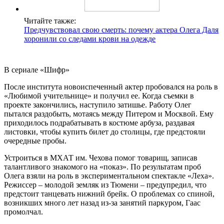
Читайте также:
Предчувствовал свою смерть: почему актера Олега Даля
хоронили со следами крови на одежде
В сериале «Шифр»
После института новоиспеченный актер пробовался на роль в
«Любимой учительнице» и получил ее. Когда съемки в
проекте закончились, наступило затишье. Работу Олег
пытался раздобыть, мотаясь между Питером и Москвой. Ему
приходилось подрабатывать в костюме арбуза, раздавая
листовки, чтобы купить билет до столицы, где предстояли
очередные пробы.
Устроиться в МХАТ им. Чехова помог товарищ, записав
талантливого знакомого на «показ». По результатам проб
Олега взяли на роль в экспериментальном спектакле «Леха».
Режиссер – молодой земляк из Тюмени – предупредил, что
предстоит танцевать нижний брейк. О проблемах со спиной,
возникших много лет назад из-за занятий паркуром, Гаас
промолчал.