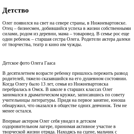
Детство
Олег появился на свет на севере страны, в Нижневартовске.
Отец – бизнесмен, добившийся успеха в жизни собственными
силами, родом из деревни, мама – товаровед. В семье рос еще
один ребенок – старшая сестра Олега. Родители актера далеки
от творчества, театр и кино им чужды.
Детское фото Олега Гааса
В десятилетнем возрасте ребенку пришлось пережить развод
родителей, тяжело сказавшийся на его душевном состоянии.
Когда Олегу было 13 лет, семья из Нижневартовска
перебралась в Омск. В школе в старших классах Олег
занимался в драматическом кружке, записавшись по совету
учительницы литературы. Придя на первое занятие, юноша
обнаружил, что оказался в обществе одних девчонок. Тем не
менее остался.
Впервые актером Олег себя увидел в детском
оздоровительном лагере, принимая активное участие в
творческой жизни отряда. Находясь на сцене, мальчик с