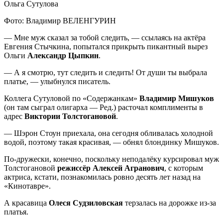
Ольга Сутулова
Фото: Владимир ВЕЛЕНГУРИН
— Мне муж сказал за тобой следить, — ссылаясь на актёра
Евгения Стычкина, попытался прикрыть пикантный вырез
Ольги
Александр Цыпкин
.
— А я смотрю, тут следить и следить! От души ты выбрала
платье, — улыбнулся писатель.
Коллега Сутуловой по «Содержанкам»
Владимир Мишуков
(он там сыграл олигарха — Ред.) расточал комплименты в
адрес
Виктории Толстогановой
.
— Шэрон Стоун приехала, она сегодня обливалась холодной
водой, поэтому такая красивая, — обнял блондинку Мишуков.
По-дружески, конечно, поскольку неподалёку курсировал муж
Толстогановой
режиссёр Алексей Агранович
, с которым
актриса, кстати, познакомилась ровно десять лет назад на
«Кинотавре».
А красавица
Олеся Судзиловская
терзалась на дорожке из-за
платья.