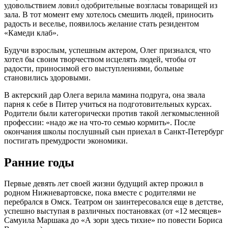
удовольствием ловил одобрительные возгласы товарищей из
зала. В тот момент ему хотелось смешить людей, приносить
радость и веселье, появилось желание стать резидентом
«Камеди клаб».
Будучи взрослым, успешным актером, Олег признался, что
хотел бы своим творчеством исцелять людей, чтобы от
радости, приносимой его выступлениями, больные
становились здоровыми.
В актерский дар Олега верила мамина подруга, она звала
парня к себе в Питер учиться на подготовительных курсах.
Родители были категорически против такой легкомысленной
профессии: «надо же на что-то семью кормить». После
окончания школы послушный сын приехал в Санкт-Петербург
постигать премудрости экономики.
Ранние годы
Первые девять лет своей жизни будущий актер прожил в
родном Нижневартовске, пока вместе с родителями не
перебрался в Омск. Театром он заинтересовался еще в детстве,
успешно выступая в различных постановках (от «12 месяцев»
Самуила Маршака до «А зори здесь тихие» по повести Бориса