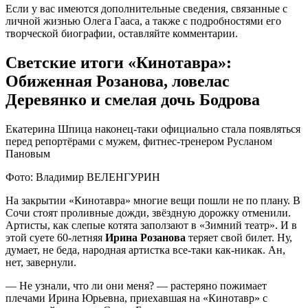
Если у вас имеются дополнительные сведения, связанные с
личной жизнью Олега Гааса, а также с подробностями его
творческой биографии, оставляйте комментарии.
Светские итоги «Кинотавра»:
Обиженная Розанова, ловелас
Деревянко и смелая дочь Бодрова
Екатерина Шпица наконец-таки официально стала появляться
перед репортёрами с мужем, фитнес-тренером Русланом
Пановым
Фото: Владимир ВЕЛЕНГУРИН
На закрытии «Кинотавра» многие вещи пошли не по плану. В
Сочи стоят проливные дожди, звёздную дорожку отменили.
Артисты, как слепые котята заползают в «Зимний театр». И в
этой суете 60-летняя
Ирина Розанова
теряет свой билет. Ну,
думает, не беда, народная артистка все-таки как-никак. Ан,
нет, завернули.
— Не узнали, что ли они меня? — растеряно пожимает
плечами Ирина Юрьевна, приехавшая на «Кинотавр» с