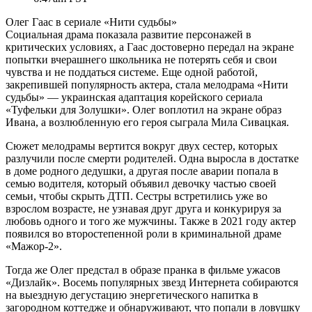
Олег Гаас в сериале «Нити судьбы»
Социальная драма показала развитие персонажей в
критических условиях, а Гаас достоверно передал на экране
попытки вчерашнего школьника не потерять себя и свои
чувства и не поддаться системе. Еще одной работой,
закрепившей популярность актера, стала мелодрама «Нити
судьбы» — украинская адаптация корейского сериала
«Туфельки для Золушки». Олег воплотил на экране образ
Ивана, а возлюбленную его героя сыграла Мила Сивацкая.
Сюжет мелодрамы вертится вокруг двух сестер, которых
разлучили после смерти родителей. Одна выросла в достатке
в доме родного дедушки, а другая после аварии попала в
семью водителя, который объявил девочку частью своей
семьи, чтобы скрыть ДТП. Сестры встретились уже во
взрослом возрасте, не узнавая друг друга и конкурируя за
любовь одного и того же мужчины. Также в 2021 году актер
появился во второстепенной роли в криминальной драме
«Мажор-2».
Тогда же Олег предстал в образе пранка в фильме ужасов
«Дизлайк». Восемь популярных звезд Интернета собираются
на выездную дегустацию энергетического напитка в
загородном коттедже и обнаруживают, что попали в ловушку