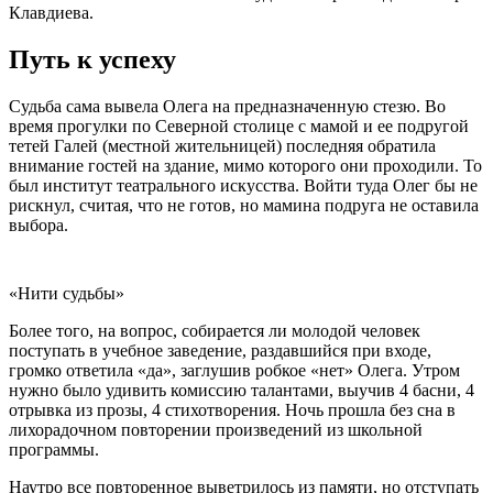
Клавдиева.
Путь к успеху
Судьба сама вывела Олега на предназначенную стезю. Во
время прогулки по Северной столице с мамой и ее подругой
тетей Галей (местной жительницей) последняя обратила
внимание гостей на здание, мимо которого они проходили. То
был институт театрального искусства. Войти туда Олег бы не
рискнул, считая, что не готов, но мамина подруга не оставила
выбора.
«Нити судьбы»
Более того, на вопрос, собирается ли молодой человек
поступать в учебное заведение, раздавшийся при входе,
громко ответила «да», заглушив робкое «нет» Олега. Утром
нужно было удивить комиссию талантами, выучив 4 басни, 4
отрывка из прозы, 4 стихотворения. Ночь прошла без сна в
лихорадочном повторении произведений из школьной
программы.
Наутро все повторенное выветрилось из памяти, но отступать