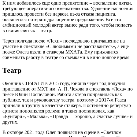
К ним добавилось еще одно препятствие – воспаление пятки,
требующее оперативного вмешательства. Удаление нагноения
пришлось провести без наркоза из-за отказа пациента,
боявшегося потерять драгоценное предложение. Все это
амбициозный молодой актер вынес ради того, чтобы попасть
в святая святых – театр.
Через полгода после «Лехи» последовало приглашение на
участие в спектакле «С любимыми не расставайтесь», а еще
позже Олега взяли в стажеры МХАТа. Ему приходится
совмещать работу в театре со съемками в кино долгое время.
Театр
Окончив СПбГАТИ в 2015 году, юноша через год получил
приглашение от МХТ им. А. П. Чехова в спектакль «Леха» по
пьесе Юлии Поспеловой. Работа актера понравилась как
публике, так и руководству театра, поэтому в 2017-м Гааса
приняли в труппу в качестве стажера. Постепенно репертуар
артиста пополнялся ролями в таких постановках, как
«Бунтари», «Мальва», «Правда — хорошо, а счастье лучше» и
других.
В октябре 2021 года Олег появился на сцене в «Светлом