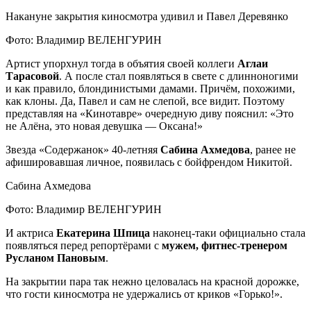
Накануне закрытия киносмотра удивил и Павел Деревянко
Фото: Владимир ВЕЛЕНГУРИН
Артист упорхнул тогда в объятия своей коллеги
Аглаи
Тарасовой
. А после стал появляться в свете с длинноногими
и как правило, блондинистыми дамами. Причём, похожими,
как клоны. Да, Павел и сам не слепой, все видит. Поэтому
представляя на «Кинотавре» очередную диву пояснил: «Это
не Алёна, это новая девушка — Оксана!»
Звезда «Содержанок» 40-летняя
Сабина Ахмедова
, ранее не
афишировавшая личное, появилась с бойфрендом Никитой.
Сабина Ахмедова
Фото: Владимир ВЕЛЕНГУРИН
И актриса
Екатерина Шпица
наконец-таки официально стала
появляться перед репортёрами с
мужем, фитнес-тренером
Русланом Пановым
.
На закрытии пара так нежно целовалась на красной дорожке,
что гости киносмотра не удержались от криков «Горько!».