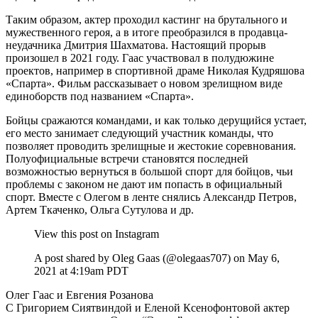
Таким образом, актер проходил кастинг на брутального и
мужественного героя, а в итоге преобразился в продавца-
неудачника Дмитрия Шахматова. Настоящий прорыв
произошел в 2021 году. Гаас участвовал в полудюжине
проектов, например в спортивной драме Николая Кудряшова
«Спарта». Фильм рассказывает о новом зрелищном виде
единоборств под названием «Спарта».
Бойцы сражаются командами, и как только дерущийся устает,
его место занимает следующий участник команды, что
позволяет проводить зрелищные и жестокие соревнования.
Полуофициальные встречи становятся последней
возможностью вернуться в большой спорт для бойцов, чьи
проблемы с законом не дают им попасть в официальный
спорт. Вместе с Олегом в ленте снялись Александр Петров,
Артем Ткаченко, Ольга Сутулова и др.
View this post on Instagram
A post shared by Oleg Gaas (@olegaas707) on May 6,
2021 at 4:19am PDT
Олег Гаас и Евгения Розанова
С Григорием Сиятвиндой и Еленой Ксенофонтовой актер