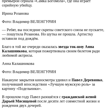
премьерой сериала «Самка Богомола», где она играет
серийную убийцу.
Ирина Розанова
Фото: Владимир ВЕЛЕНГУРИН
— Ребят, вы последние скрепы советского союза не пускаете,
— пошутила Розанова. Но шутка не прошла. Артистку
оставили под дождём.
Благо в той же очереди оказалась
звезда ток-шоу Анна
Калашникова
, которая пожертвовала своим билетом ради
любимой актрисы.
Анна Калашникова
Фото: Владимир ВЕЛЕНГУРИН
Накануне закрытия киносмотра удивил и
Павел Деревянко
,
получивший впоследствии «Лучшую мужскую роль» за
картину «Подельники».
В прошлом году Павел разошёлся с
гражданской женой
Дарьей Мясищевой
после десяти лет совместной жизни и
рождения двух дочерей.