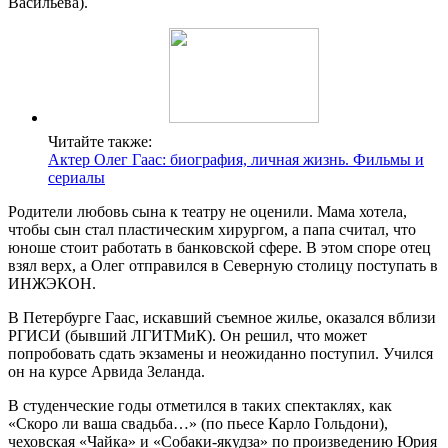
Васильева).
Читайте также:
Актер Олег Гаас: биография, личная жизнь. Фильмы и
сериалы
Родители любовь сына к театру не оценили. Мама хотела,
чтобы сын стал пластическим хирургом, а папа считал, что
юноше стоит работать в банковской сфере. В этом споре отец
взял верх, а Олег отправился в Северную столицу поступать в
ИНЖЭКОН.
В Петербурге Гаас, искавший съемное жилье, оказался вблизи
РГИСИ (бывший ЛГИТМиК). Он решил, что может
попробовать сдать экзамены и неожиданно поступил. Учился
он на курсе Арвида Зеланда.
В студенческие годы отметился в таких спектаклях, как
«Скоро ли ваша свадьба…» (по пьесе Карло Гольдони),
чеховская «Чайка» и «Собаки-якудза» по произведению Юрия