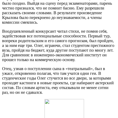
было поздно. Выйдя на сцену перед экзаменаторами, парень
честно признался, что не помнит басню. Ему разрешили
рассказать своими словами. В результате произведение
Крылова было перекроено до неузнаваемости, а члены
комиссии смеялись.
Воодушевленный конкурсант читал стихи, не помня себя,
задействовав все потенциальные способности. Первый тур,
вопреки родительским и его самого прогнозам, был пройден,
а за ним еще три. Олег, играючи, стал студентом престижного
вуза, пройдя на бюджет, куда другие поступают по многу лет.
Для сравнения: в инженерно-экономический институт он
прошел только на коммерческую основу.
Отец, узнав о поступлении сына в «театральный», был в
ужасе, откровенно полагая, что там учатся одни геи. В
студенческие годы Олег стучится во все двери, за которыми
проходят кастинги в новые проекты, где набирают актерский
состав. По словам артиста, ему отказывали не менее сотни
раз, но он не сдавался.