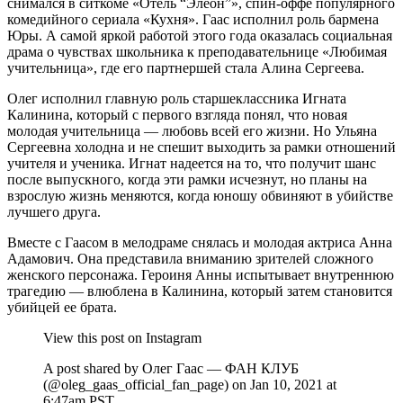
снимался в ситкоме «Отель “Элеон”», спин-оффе популярного
комедийного сериала «Кухня». Гаас исполнил роль бармена
Юры. А самой яркой работой этого года оказалась социальная
драма о чувствах школьника к преподавательнице «Любимая
учительница», где его партнершей стала Алина Сергеева.
Олег исполнил главную роль старшеклассника Игната
Калинина, который с первого взгляда понял, что новая
молодая учительница — любовь всей его жизни. Но Ульяна
Сергеевна холодна и не спешит выходить за рамки отношений
учителя и ученика. Игнат надеется на то, что получит шанс
после выпускного, когда эти рамки исчезнут, но планы на
взрослую жизнь меняются, когда юношу обвиняют в убийстве
лучшего друга.
Вместе с Гаасом в мелодраме снялась и молодая актриса Анна
Адамович. Она представила вниманию зрителей сложного
женского персонажа. Героиня Анны испытывает внутреннюю
трагедию — влюблена в Калинина, который затем становится
убийцей ее брата.
View this post on Instagram
A post shared by Олег Гаас — ФАН КЛУБ
(@oleg_gaas_official_fan_page) on Jan 10, 2021 at
6:47am PST