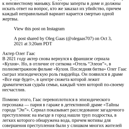
к неизвестному маньяку. Блогеры заперты в доме и должны
искать ответ на вопрос, кто же заказал их убийство, причем
каждый неправильный вариант карается смертью одной
жертвы.
View this post on Instagram
A post shared by Oleg Gaas (@olegaas707) on Oct 3,
2021 at 3:20am PDT
Актер Олег Гаас
В 2021 году актер снова вернулся к франшизе сериала
«Кухня». Но, в отличие от ситкома «Отель “Элеон”», в
полнометражном фильме «Кухня. Последняя битва» Олег Гаас
сыграл эпизодическую роль гвардейца. Он появился в драме
«Все еще будет», в центре сюжета которой лежит
драматическая судьба семьи, каждый член которой по-своему
несчастлив.
Помимо этого, Гаас перевоплотился в эпизодического
персонажа — парня в гараже в детективной драме «Тайны
города “Эн”». Сериал показывает расследование загадочного
преступления: на въезде в город нашли труп подростка, в
легких которого обнаружена вода, причем мотивы для
совершения преступления были у слишком многих жителей