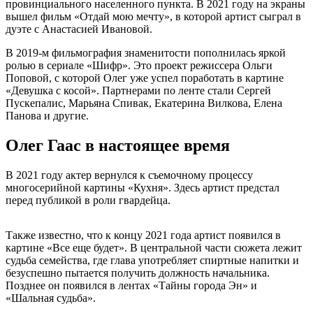
провинциального населенного пункта. В 2021 году на экраны
вышел фильм «Отдай мою мечту», в которой артист сыграл в
дуэте с Анастасией Ивановой.
В 2019-м фильмография знаменитости пополнилась яркой
ролью в сериале «Шифр». Это проект режиссера Ольги
Поповой, с которой Олег уже успел поработать в картине
«Девушка с косой». Партнерами по ленте стали Сергей
Пускепалис, Марьяна Спивак, Екатерина Вилкова, Елена
Панова и другие.
Олег Гаас в настоящее время
В 2021 году актер вернулся к съемочному процессу
многосерийной картины «Кухня». Здесь артист предстал
перед публикой в роли гвардейца.
Также известно, что к концу 2021 года артист появился в
картине «Все еще будет». В центральной части сюжета лежит
судьба семейства, где глава употребляет спиртные напитки и
безуспешно пытается получить должность начальника.
Позднее он появился в лентах «Тайны города Эн» и
«Шальная судьба».