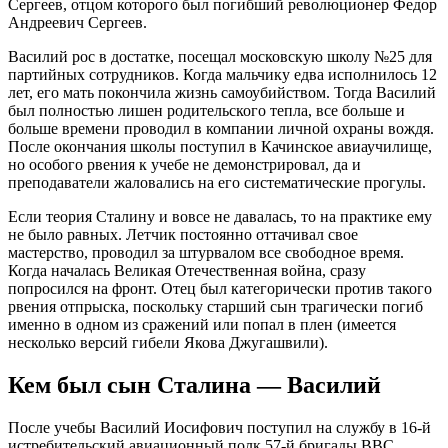
Сергеев, отцом которого был погибший революционер Федор
Андреевич Сергеев.
Василий рос в достатке, посещал московскую школу №25 для
партийных сотрудников. Когда мальчику едва исполнилось 12
лет, его мать покончила жизнь самоубийством. Тогда Василий
был полностью лишен родительского тепла, все больше и
больше времени проводил в компании личной охраны вождя.
После окончания школы поступил в Качинское авиаучилище,
но особого рвения к учебе не демонстрировал, да и
преподаватели жаловались на его систематические прогулы.
Если теория Сталину и вовсе не давалась, то на практике ему
не было равных. Летчик постоянно оттачивал свое
мастерство, проводил за штурвалом все свободное время.
Когда началась Великая Отечественная война, сразу
попросился на фронт. Отец был категорически против такого
рвения отпрыска, поскольку старший сын трагически погиб
именно в одном из сражений или попал в плен (имеется
несколько версий гибели Якова Джугашвили).
Кем был сын Сталина — Василий
После учебы Василий Иосифович поступил на службу в 16-й
истребительский авиационный полк 57-й бригады ВВС