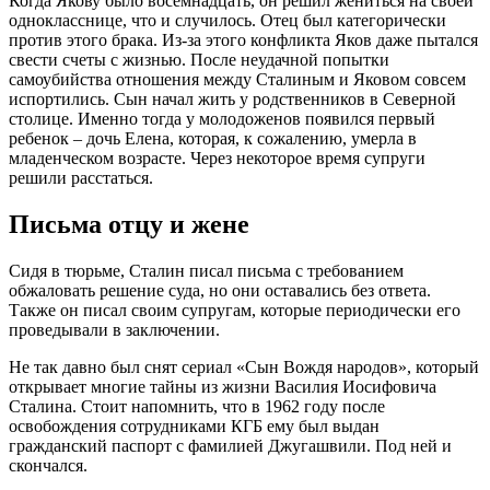
Когда Якову было восемнадцать, он решил жениться на своей
однокласснице, что и случилось. Отец был категорически
против этого брака. Из-за этого конфликта Яков даже пытался
свести счеты с жизнью. После неудачной попытки
самоубийства отношения между Сталиным и Яковом совсем
испортились. Сын начал жить у родственников в Северной
столице. Именно тогда у молодоженов появился первый
ребенок – дочь Елена, которая, к сожалению, умерла в
младенческом возрасте. Через некоторое время супруги
решили расстаться.
Письма отцу и жене
Сидя в тюрьме, Сталин писал письма с требованием
обжаловать решение суда, но они оставались без ответа.
Также он писал своим супругам, которые периодически его
проведывали в заключении.
Не так давно был снят сериал «Сын Вождя народов», который
открывает многие тайны из жизни Василия Иосифовича
Сталина. Стоит напомнить, что в 1962 году после
освобождения сотрудниками КГБ ему был выдан
гражданский паспорт с фамилией Джугашвили. Под ней и
скончался.