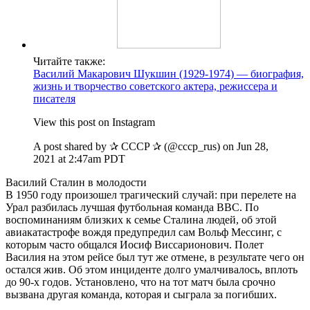
Читайте также:
Василий Макарович Шукшин (1929-1974) — биография,
жизнь и творчество советского актера, режиссера и
писателя
View this post on Instagram
A post shared by ✰ CCCP ✰ (@cccp_rus) on Jun 28,
2021 at 2:47am PDT
Василий Сталин в молодости
В 1950 году произошел трагический случай: при перелете на
Урал разбилась лучшая футбольная команда ВВС. По
воспоминаниям близких к семье Сталина людей, об этой
авиакатастрофе вождя предупредил сам Вольф Мессинг, с
которым часто общался Иосиф Виссарионович. Полет
Василия на этом рейсе был тут же отмене, в результате чего он
остался жив. Об этом инциденте долго умалчивалось, вплоть
до 90-х годов. Установлено, что на тот матч была срочно
вызвана другая команда, которая и сыграла за погибших.