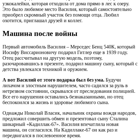
узкокалейки, которая отходила от дома прямо в лес к озеру.
Это было любимое место Василия, который самостоятельно
приобрел скромный участок без помощи отца. Любил
охотится, приглашал друзей и коллег.
Машина после войны
Первый автомобиль Василия – Мерседес Бенц 540К, который
Иосифу Виссарионовичу подарил Гитлер еще в 1939 году.
Отец рассчитывал на другую модель, поэтому,
разочаровавшись в презенте, подарил машину сыну, который с
детства увлекался техникой и оружием.
А вот Василий от этого подарка был без ума.
Будучи
лихачом и злостным нарушителем, часто садился за руль в
нетрезвом состоянии, скрывался от преследования полицией.
Все его нарушения оставались безнаказанными, но отец
беспокоился за жизнь и здоровье любимого сына.
Однажды Николай Власик, начальник охраны вождя народов,
предложил совершить обмен и презентовал сыну Сталина
шикарный «Кадиллак-67». Василия впечатлила новая
машина, он согласился. На Кадиллаке-67 он как раз и
передвигался в послевоенное время.