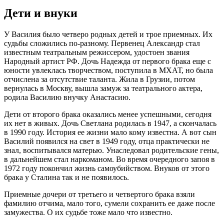
Дети и внуки
У Василия было четверо родных детей и трое приемных. Их
судьбы сложились по-разному. Первенец Александр стал
известным театральным режиссером, удостоен звания
Народный артист РФ. Дочь Надежда от первого брака еще с
юности увлеклась творчеством, поступила в МХАТ, но была
отчислена за отсутствие таланта. Жила в Грузии, потом
вернулась в Москву, вышла замуж за театрального актера,
родила Василию внучку Анастасию.
Дети от второго брака оказались менее успешными, сегодня
их нет в живых. Дочь Светлана родилась в 1947, а скончалась
в 1990 году. История ее жизни мало кому известна. А вот сын
Василий появился на свет в 1949 году, отца практически не
знал, воспитывался матерью. Унаследовал родительские гены,
в дальнейшем стал наркоманом. Во время очередного запоя в
1972 году покончил жизнь самоубийством. Внуков от этого
брака у Сталина так и не появилось.
Приемные дочери от третьего и четвертого брака взяли
фамилию отчима, мало того, сумели сохранить ее даже после
замужества. О их судьбе тоже мало что известно.