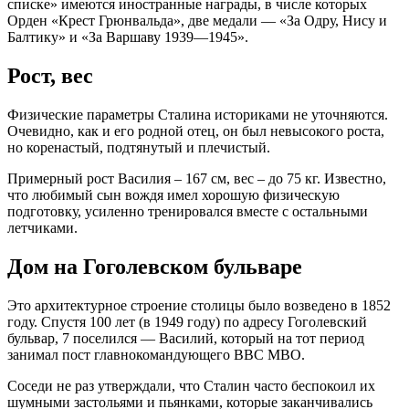
списке» имеются иностранные награды, в числе которых
Орден «Крест Грюнвальда», две медали — «За Одру, Нису и
Балтику» и «За Варшаву 1939—1945».
Рост, вес
Физические параметры Сталина историками не уточняются.
Очевидно, как и его родной отец, он был невысокого роста,
но коренастый, подтянутый и плечистый.
Примерный рост Василия – 167 см, вес – до 75 кг. Известно,
что любимый сын вождя имел хорошую физическую
подготовку, усиленно тренировался вместе с остальными
летчиками.
Дом на Гоголевском бульваре
Это архитектурное строение столицы было возведено в 1852
году. Спустя 100 лет (в 1949 году) по адресу Гоголевский
бульвар, 7 поселился — Василий, который на тот период
занимал пост главнокомандующего ВВС МВО.
Соседи не раз утверждали, что Сталин часто беспокоил их
шумными застольями и пьянками, которые заканчивались