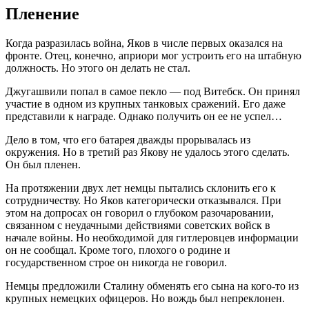
Пленение
Когда разразилась война, Яков в числе первых оказался на
фронте. Отец, конечно, априори мог устроить его на штабную
должность. Но этого он делать не стал.
Джугашвили попал в самое пекло — под Витебск. Он принял
участие в одном из крупных танковых сражений. Его даже
представили к награде. Однако получить он ее не успел…
Дело в том, что его батарея дважды прорывалась из
окружения. Но в третий раз Якову не удалось этого сделать.
Он был пленен.
На протяжении двух лет немцы пытались склонить его к
сотрудничеству. Но Яков категорически отказывался. При
этом на допросах он говорил о глубоком разочаровании,
связанном с неудачными действиями советских войск в
начале войны. Но необходимой для гитлеровцев информации
он не сообщал. Кроме того, плохого о родине и
государственном строе он никогда не говорил.
Немцы предложили Сталину обменять его сына на кого-то из
крупных немецких офицеров. Но вождь был непреклонен.