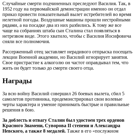
Случайные смерти подчиненных преследуют Василия. Так, в
1952 году на первомайской демонстрации именно он отдал
приказ провести показательный вылет истребителей во время
нелетной погоды. Воздушные машины прошли нестройными
рядами, а на посадке два из них разбились. К тому же все
чаще на собраниях штаба сын Сталина стал появляться в
нетрезвом виде. Этого хватило, чтобы с Василия Иосифовича
сняли все полномочия.
Рассерженный отец заставляет нерадивого отпрыска посещать
лекции Военной академии, но Василий игнорирует занятия.
Свое пристрастие к алкоголю он частот оправдывал тем, что
жить он будет только до смерти своего отца.
Награды
За всю войну Василий совершил 26 боевых вылета, сбил 5
самолетов противника, продемонстрировал свои волевые
черты характера и умение принимать быстрые и правильные
решения в бою.
За доблесть и отвагу Сталин был удостоен трех орденов
Красного Знамени, Суворова II степени и Александра
Невского, а также 8 медалей.
Также в его «послужном