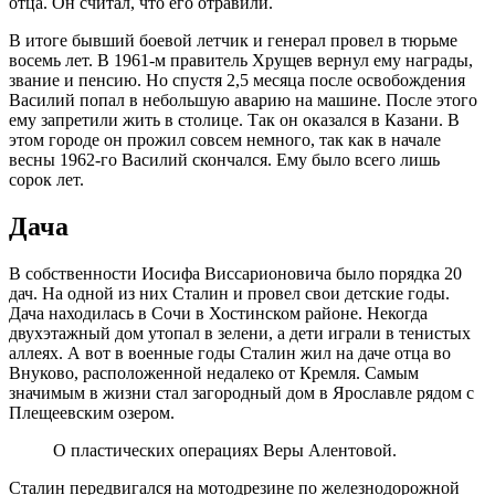
отца. Он считал, что его отравили.
В итоге бывший боевой летчик и генерал провел в тюрьме
восемь лет. В 1961-м правитель Хрущев вернул ему награды,
звание и пенсию. Но спустя 2,5 месяца после освобождения
Василий попал в небольшую аварию на машине. После этого
ему запретили жить в столице. Так он оказался в Казани. В
этом городе он прожил совсем немного, так как в начале
весны 1962-го Василий скончался. Ему было всего лишь
сорок лет.
Дача
В собственности Иосифа Виссарионовича было порядка 20
дач. На одной из них Сталин и провел свои детские годы.
Дача находилась в Сочи в Хостинском районе. Некогда
двухэтажный дом утопал в зелени, а дети играли в тенистых
аллеях. А вот в военные годы Сталин жил на даче отца во
Внуково, расположенной недалеко от Кремля. Самым
значимым в жизни стал загородный дом в Ярославле рядом с
Плещеевским озером.
О пластических операциях Веры Алентовой.
Сталин передвигался на мотодрезине по железнодорожной