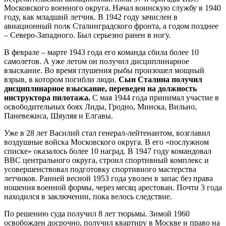
Московского военного округа. Начал воинскую службу в 1940
году, как младший летчик. В 1942 году зачислен в
авиационный полк Сталинградского фронта, а годом позднее
– Северо-Западного. Был серьезно ранен в ногу.
В феврале – марте 1943 года его команда сбила более 10
самолетов. А уже летом он получил дисциплинарное
взыскание. Во время глушения рыбы произошел мощный
взрыв, в котором погибли люди.
Сын Сталина получил
дисциплинарное взыскание, переведен на должность
инструктора пилотажа.
С мая 1944 года принимал участие в
освободительных боях Лиды, Гродно, Минска, Вильно,
Паневежиса, Шяуляя и Елгавы.
Уже в 28 лет Василий стал генерал-лейтенантом, возглавил
воздушные войска Московского округа. В его «послужном
списке» оказалось более 10 наград. В 1947 году командовал
ВВС центрального округа, строил спортивный комплекс и
усовершенствовал подготовку спортивного мастерства
летчиков. Ранней весной 1953 года уволен в запас без права
ношения военной формы, через месяц арестован. Почти 3 года
находился в заключении, пока велось следствие.
По решению суда получил 8 лет тюрьмы. Зимой 1960
освобожден досрочно, получил квартиру в Москве и право на