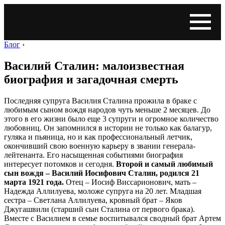
Блог
›
Василий Сталин: малоизвестная
биография и загадочная смерть
Последняя супруга Василия Сталина прожила в браке с
любимым сыном вождя народов чуть меньше 2 месяцев. До
этого в его жизни было еще 3 супруги и огромное количество
любовниц. Он запомнился в истории не только как балагур,
гуляка и пьяница, но и как профессиональный летчик,
окончивший свою военную карьеру в звании генерала-
лейтенанта. Его насыщенная событиями биография
интересует потомков и сегодня.
Второй и самый любимый
сын вождя – Василий Иосифович Сталин, родился 21
марта 1921 года.
Отец – Иосиф Виссарионович, мать –
Надежда Аллилуева, моложе супруга на 20 лет. Младшая
сестра – Светлана Аллилуева, кровный брат – Яков
Джугашвили (старший сын Сталина от первого брака).
Вместе с Василием в семье воспитывался сводный брат Артем