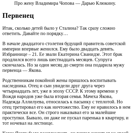
Про жену Владимира Чопова — Дарью Клюкину.
Первенец
Итак, сколько детей было у Сталина? Так сразу сложно
ответить. Давайте по порядку…
В начале двадцатого столетия будущий правитель советской
империи впервые женился. Ему было двадцать девять.
Избраннице – 21. Ее звали Екатерина Сванидзе. Этот брак
продлился всего лишь шестнадцать месяцев. Супруга
скончалась. Но за один месяц до смерти она подарила мужу
первенца — Якова.
Родственникам покойной жены пришлось воспитывать
наследника. Отец и сын увидели друг друга через
четырнадцать лет, уже в эпоху СССР. К этому времени у
Вождя народов уже была вторая семья. Мачеха Якова,
Надежда Аллилуева, относилась к пасынку с теплотой. Но
отец третировал его как ничтожество. Ему не нравилось в нем
практически все. Он строго наказывал его за малейшие
проступки. Бывало, он даже не пускал паренька в квартиру, и
тот ночевал на лестнице.