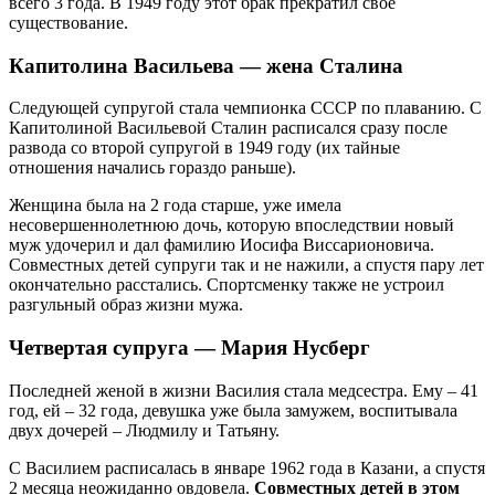
всего 3 года. В 1949 году этот брак прекратил свое
существование.
Капитолина Васильева — жена Сталина
Следующей супругой стала чемпионка СССР по плаванию. С
Капитолиной Васильевой Сталин расписался сразу после
развода со второй супругой в 1949 году (их тайные
отношения начались гораздо раньше).
Женщина была на 2 года старше, уже имела
несовершеннолетнюю дочь, которую впоследствии новый
муж удочерил и дал фамилию Иосифа Виссарионовича.
Совместных детей супруги так и не нажили, а спустя пару лет
окончательно расстались. Спортсменку также не устроил
разгульный образ жизни мужа.
Четвертая супруга — Мария Нусберг
Последней женой в жизни Василия стала медсестра. Ему – 41
год, ей – 32 года, девушка уже была замужем, воспитывала
двух дочерей – Людмилу и Татьяну.
С Василием расписалась в январе 1962 года в Казани, а спустя
2 месяца неожиданно овдовела.
Совместных детей в этом