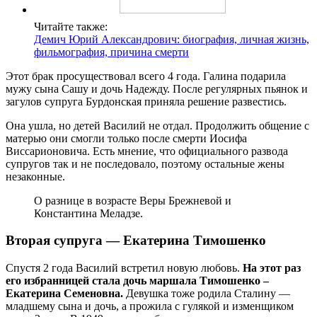
Читайте также:
Демич Юрий Александрович: биография, личная жизнь,
фильмография, причина смерти
Этот брак просуществовал всего 4 года. Галина подарила
мужу сына Сашу и дочь Надежду. После регулярных пьянок и
загулов супруга Бурдонская приняла решение развестись.
Она ушла, но детей Василий не отдал. Продолжить общение с
матерью они смогли только после смерти Иосифа
Виссарионовича. Есть мнение, что официального развода
супругов так и не последовало, поэтому остальные жены
незаконные.
О разнице в возрасте Веры Брежневой и
Константина Меладзе.
Вторая супруга — Екатерина Тимошенко
Спустя 2 года Василий встретил новую любовь.
На этот раз
его избранницей стала дочь маршала Тимошенко –
Екатерина Семеновна.
Девушка тоже родила Сталину —
младшему сына и дочь, а прожила с гулякой и изменщиком