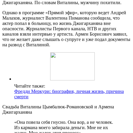
Джигарханяна. По словам Виталины, мужчину похитили.
Однако в программе «Прямой эфир», которую ведет Андрей
Малахов, журналист Валентина Пиманова сообщила, что
актер попал в больницу, но жизнь Джигарханяна вне
опасности. Журналисты Первого канала, НТВ и других
каналов взяли интервью у артиста. Армен Борисович заявил,
что не желает даже слышать о супруге и уже подал документы
на развод с Виталиной.
Читайте также:
Фредди Меркури: биография, личная жизнь, причина
смерти
Свадьба Виталины Цымбалюк-Романовской и Армена
Джигарханяна
«Она повела себя гнусно. Она вор, а не человек.
Из кармана моего забирала деньги. Мне не их
жалко. Мне жалок этот процесс», —