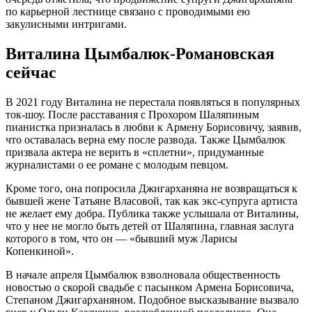
по карьерной лестнице связано с проводимыми ею
закулисными интригами.
Виталина Цымбалюк-Романовская
сейчас
В 2021 году Виталина не перестала появляться в популярных
ток-шоу. После расставания с Прохором Шаляпиным
пианистка призналась в любви к Армену Борисовичу, заявив,
что оставалась верна ему после развода. Также Цымбалюк
призвала актера не верить в «сплетни», придуманные
журналистами о ее романе с молодым певцом.
Кроме того, она попросила Джигарханяна не возвращаться к
бывшей жене Татьяне Власовой, так как экс-супруга артиста
не желает ему добра. Публика также услышала от Виталины,
что у нее не могло быть детей от Шаляпина, главная заслуга
которого в том, что он — «бывший муж Ларисы
Копенкиной».
В начале апреля Цымбалюк взволновала общественность
новостью о скорой свадьбе с пасынком Армена Борисовича,
Степаном Джигарханяном. Подобное высказывание вызвало