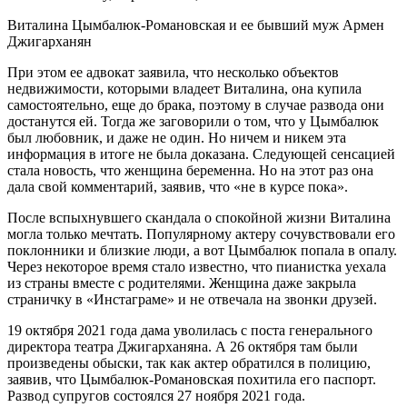
Виталина Цымбалюк-Романовская и ее бывший муж Армен
Джигарханян
При этом ее адвокат заявила, что несколько объектов
недвижимости, которыми владеет Виталина, она купила
самостоятельно, еще до брака, поэтому в случае развода они
достанутся ей. Тогда же заговорили о том, что у Цымбалюк
был любовник, и даже не один. Но ничем и никем эта
информация в итоге не была доказана. Следующей сенсацией
стала новость, что женщина беременна. Но на этот раз она
дала свой комментарий, заявив, что «не в курсе пока».
После вспыхнувшего скандала о спокойной жизни Виталина
могла только мечтать. Популярному актеру сочувствовали его
поклонники и близкие люди, а вот Цымбалюк попала в опалу.
Через некоторое время стало известно, что пианистка уехала
из страны вместе с родителями. Женщина даже закрыла
страничку в «Инстаграме» и не отвечала на звонки друзей.
19 октября 2021 года дама уволилась с поста генерального
директора театра Джигарханяна. А 26 октября там были
произведены обыски, так как актер обратился в полицию,
заявив, что Цымбалюк-Романовская похитила его паспорт.
Развод супругов состоялся 27 ноября 2021 года.