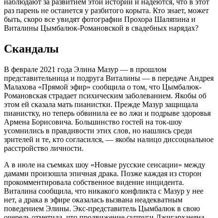
наблюдают за развитием этой истории и надеются, что в этот
раз парень не останется у разбитого корыта. Кто знает, может
быть, скоро все увидят фотографии Прохора Шаляпина и
Виталины Цымбалюк-Романовской в свадебных нарядах?
Скандалы
В феврале 2021 года Элина Мазур — в прошлом
представительница и подруга Виталины — в передаче Андрея
Малахова «Прямой эфир» сообщила о том, что Цымбалюк-
Романовская страдает психическим заболеванием. Якобы об
этом ей сказала мать пианистки. Прежде Мазур защищала
пианистку, но теперь обвинила ее во лжи и подрыве здоровья
Армена Борисовича. Большинство гостей на ток-шоу
усомнились в правдивости этих слов, но нашлись среди
зрителей и те, кто согласился, — якобы налицо диссоциальное
расстройство личности.
А в июле на съемках шоу «Новые русские сенсации» между
дамами произошла эпичная драка. Позже каждая из сторон
прокомментировала собственное видение инцидента.
Виталина сообщила, что никакого конфликта с Мазур у нее
нет, а драка в эфире оказалась вызвана неадекватным
поведением Элины. Экс-представитель Цымбалюк в свою
очередь отметила, что продвижение супруги Джигарханяна