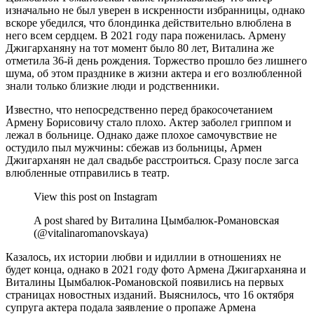
изначально не был уверен в искренности избранницы, однако
вскоре убедился, что блондинка действительно влюблена в
него всем сердцем. В 2021 году пара поженилась. Армену
Джигарханяну на тот момент было 80 лет, Виталина же
отметила 36-й день рождения. Торжество прошло без лишнего
шума, об этом празднике в жизни актера и его возлюбленной
знали только близкие люди и родственники.
Известно, что непосредственно перед бракосочетанием
Армену Борисовичу стало плохо. Актер заболел гриппом и
лежал в больнице. Однако даже плохое самочувствие не
остудило пыл мужчины: сбежав из больницы, Армен
Джигарханян не дал свадьбе расстроиться. Сразу после загса
влюбленные отправились в театр.
View this post on Instagram
A post shared by Виталина Цымбалюк-Романовская
(@vitalinaromanovskaya)
Казалось, их истории любви и идиллии в отношениях не
будет конца, однако в 2021 году фото Армена Джигарханяна и
Виталины Цымбалюк-Романовской появились на первых
страницах новостных изданий. Выяснилось, что 16 октября
супруга актера подала заявление о пропаже Армена