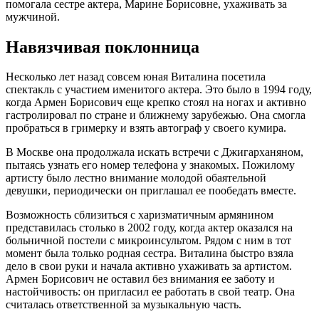
помогала сестре актера, Марине Борисовне, ухаживать за
мужчиной.
Навязчивая поклонница
Несколько лет назад совсем юная Виталина посетила
спектакль с участием именитого актера. Это было в 1994 году,
когда Армен Борисович еще крепко стоял на ногах и активно
гастролировал по стране и ближнему зарубежью. Она смогла
пробраться в гримерку и взять автограф у своего кумира.
В Москве она продолжала искать встречи с Джигарханяном,
пытаясь узнать его номер телефона у знакомых. Пожилому
артисту было лестно внимание молодой обаятельной
девушки, периодически он приглашал ее пообедать вместе.
Возможность сблизиться с харизматичным армянином
представилась столько в 2002 году, когда актер оказался на
больничной постели с микроинсультом. Рядом с ним в тот
момент была только родная сестра. Виталина быстро взяла
дело в свои руки и начала активно ухаживать за артистом.
Армен Борисович не оставил без внимания ее заботу и
настойчивость: он пригласил ее работать в свой театр. Она
считалась ответственной за музыкальную часть.