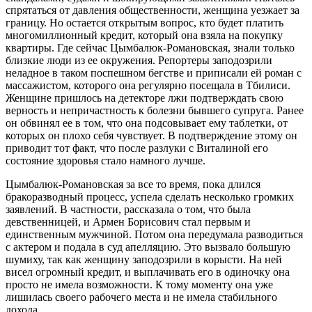
спрятаться от давления общественности, женщина уезжает за
границу. Но остается открытым вопрос, кто будет платить
многомиллионный кредит, который она взяла на покупку
квартиры. Где сейчас Цымбалюк-Романовская, знали только
близкие люди из ее окружения. Репортеры заподозрили
неладное в таком поспешном бегстве и приписали ей роман с
массажистом, которого она регулярно посещала в Тбилиси.
Женщине пришлось на детекторе лжи подтверждать свою
верность и непричастность к болезни бывшего супруга. Ранее
он обвинял ее в том, что она подсовывает ему таблетки, от
которых он плохо себя чувствует. В подтверждение этому он
приводит тот факт, что после разлуки с Виталиной его
состояние здоровья стало намного лучше.
Цымбалюк-Романовская за все то время, пока длился
бракоразводный процесс, успела сделать несколько громких
заявлений. В частности, рассказала о том, что была
девственницей, и Армен Борисович стал первым и
единственным мужчиной. Потом она передумала разводиться
с актером и подала в суд апелляцию. Это вызвало большую
шумиху, так как женщину заподозрили в корысти. На ней
висел огромный кредит, и выплачивать его в одиночку она
просто не имела возможности. К тому моменту она уже
лишилась своего рабочего места и не имела стабильного
дохода.