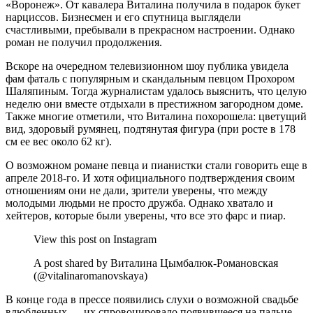
«Воронеж». От кавалера Виталина получила в подарок букет
нарциссов. Бизнесмен и его спутница выглядели
счастливыми, пребывали в прекрасном настроении. Однако
роман не получил продолжения.
Вскоре на очередном телевизионном шоу публика увидела
фам фаталь с популярным и скандальным певцом Прохором
Шаляпиным. Тогда журналистам удалось выяснить, что целую
неделю они вместе отдыхали в престижном загородном доме.
Также многие отметили, что Виталина похорошела: цветущий
вид, здоровый румянец, подтянутая фигура (при росте в 178
см ее вес около 62 кг).
О возможном романе певца и пианистки стали говорить еще в
апреле 2018-го. И хотя официального подтверждения своим
отношениям они не дали, зрители уверены, что между
молодыми людьми не просто дружба. Однако хватало и
хейтеров, которые были уверены, что все это фарс и пиар.
View this post on Instagram
A post shared by Виталина Цымбалюк-Романовская
(@vitalinaromanovskaya)
В конце года в прессе появились слухи о возможной свадьбе
влюбленных — их спровоцировало появившееся на пальце