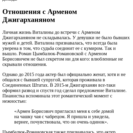
Отношения с Арменом
Джигарханяном
Личная жизнь Виталины до встречи с Арменом
Джигарханяном не складывалась. У девушки не было бывших
мужей и детей. Виталина признавалась, что всегда была
уверена в том, что судьба соединит ее с кумиром. Так и
вышло. Роман Цымбалюк-Романовской с Арменом
Борисовичем не был секретом ни для кого: влюбленные не
скрывали отношения.
Однако до 2015 года актер был официально женат, хотя и не
общался с бывшей супругой, которая проживала в
Соединенных Штатах. В 2015-м Джигарханян все-таки
оформил развод и спустя год сделал предложение Виталине.
Пианистка вспоминала этот романтический момент с
нежностью:
«Армен Борисович пригласил меня к себе домой
на чашку чая с чабрецом. Я пришла и увидела,
вернее, почувствовала, что он очень одинок».
Цымбалюк-Романовская также признавалась, что актер