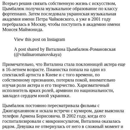
Всерьез решив связать собственную жизнь с искусством,
Цымбалюк получила музыкальное образование по классу
фортепиано. Затем последовала украинская музыкальная
академия имени Петра Чайковского, а уже в 2001 году
перебралась в Москву, чтобы поступить в академию имени
Моисея Маймонида.
View this post on Instagram
A post shared by Виталина Цымбалюк-Романовская
(@vitalinaromanovskaya)
Примечательно, что Виталина стала поклонницей актера еще
в 16-летнем возрасте. Пианистка попала на один из
спектаклей артиста в Киеве и с того времени, по
собственному признанию, потеряла покой, внимательно
изучая роли актера и его творчество. Харизматичный
исполнитель ярких ролей, армянин по национальности,
завладел сердцем юной украинки.
Цымбалюк постоянно пересматривала фильмы с
Джигарханяном и искала встречи с кумиром, даже выяснила
телефон Армена Борисовича. В 2002 году, когда его
госпитализировали с микроинсультом, Виталина оказалась
рядом. Девушка не отвернулась от него в сложный момент и