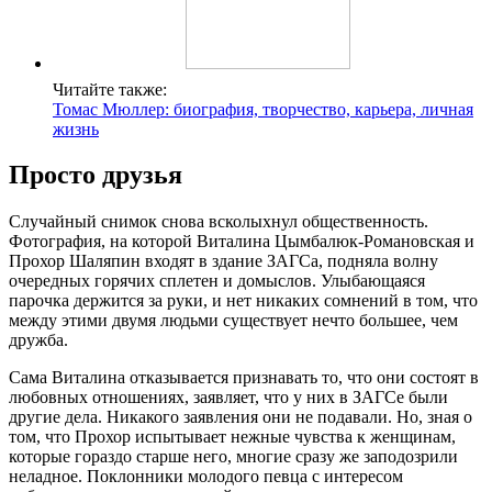
Читайте также:
Томас Мюллер: биография, творчество, карьера, личная
жизнь
Просто друзья
Случайный снимок снова всколыхнул общественность.
Фотография, на которой Виталина Цымбалюк-Романовская и
Прохор Шаляпин входят в здание ЗАГСа, подняла волну
очередных горячих сплетен и домыслов. Улыбающаяся
парочка держится за руки, и нет никаких сомнений в том, что
между этими двумя людьми существует нечто большее, чем
дружба.
Сама Виталина отказывается признавать то, что они состоят в
любовных отношениях, заявляет, что у них в ЗАГСе были
другие дела. Никакого заявления они не подавали. Но, зная о
том, что Прохор испытывает нежные чувства к женщинам,
которые гораздо старше него, многие сразу же заподозрили
неладное. Поклонники молодого певца с интересом