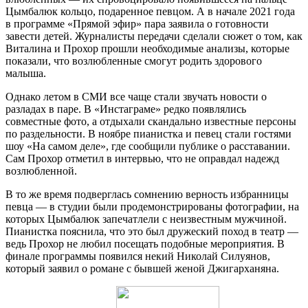
Цымбалюк кольцо, подаренное певцом. А в начале 2021 года
в программе «Прямой эфир» пара заявила о готовности
завести детей. Журналисты передачи сделали сюжет о том, как
Виталина и Прохор прошли необходимые анализы, которые
показали, что возлюбленные смогут родить здорового
малыша.
Однако летом в СМИ все чаще стали звучать новости о
разладах в паре. В «Инстаграме» редко появлялись
совместные фото, а отдыхали скандально известные персоны
по раздельности. В ноябре пианистка и певец стали гостями
шоу «На самом деле», где сообщили публике о расставании.
Сам Прохор отметил в интервью, что не оправдал надежд
возлюбленной.
В то же время подверглась сомнению верность избранницы
певца — в студии были продемонстрированы фотографии, на
которых Цымбалюк запечатлели с неизвестным мужчиной.
Пианистка пояснила, что это был дружеский поход в театр —
ведь Прохор не любил посещать подобные мероприятия. В
финале программы появился некий Николай Силуянов,
который заявил о романе с бывшей женой Джигарханяна.