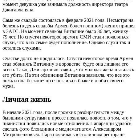
момент девушка уже занимала должность директора театра
Джигарханяна.
Сама же свадьба состоялась в феврале 2021 года. Несмотря на
болезнь (в день свадьбы Армен болел гриппом) жених пришел
в ЗАГС. На момент свадьбы Виталине было 36 лет, жениху —
79 лет. Но спустя некоторое время в СМИ стали появляться
слухи, что в их семье будет пополнение. Однако слухи так и
остались слухами.
Счастье долго не продлилось. Спустя некоторое время Армен
стал обвинять Виталину в воровстве, будто она лишила его
всего. Такж, Джигарханян заявил, что молодая жена пыталась
его убить. На эти обвинения Виталина заявляла, что все это
ложь и она бесконечно счастлива в браке и любит своего
мужа.
Личная жизнь
В начале 2021 года, после громких разбирательств между
бывшими супругами в прессе появилась новость о том, что у
пианистки появились новые отношения. Папарацци удалось
сделать фото блондинки с медиамагнатом Александром
Митрошенковым. Пара появилась в столичном ресторане