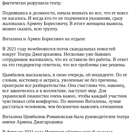
фактически разрушила театр.
Поднявшись в должности, начала вникать во все, что ее вовсе
не касалось. И когда кто-то не подчинялся указаниям, сразу
жаловалась Армену Борисовичу. В итоге женщина выжила,
можно сказать, всю труппу.
Виталина и Армен Борисович на отдыхе
В 2021 году возобновился поток скандальных новостей
вокруг Театра Джигарханяна. Несколько уже бывших
сотрудников жаловались, что их оставили без работы. В ответ
на это гендиректор ответила, что все проблемы уже решены.
Цымбалюк высказалась, в свою очередь, об инциденте. По ее
словам, костюмер и актриса, уволенные не без причины,
проиграли все разбирательства. Она счастлива что, наконец,
все закончилось и в коллективе, наступит мир. Для
украинской пианистки очень важно, чтобы каждый участник
чувствовал себя комфортно. По мнению Виталины, лучше
расстаться человеком, чем бесконечно выяснять отношения.
Виталина Цимбалюк-Романовская была руководителем театра
имени Армена Джигарханяна
В феврале 2021 года Интернет облетел новый скандал,