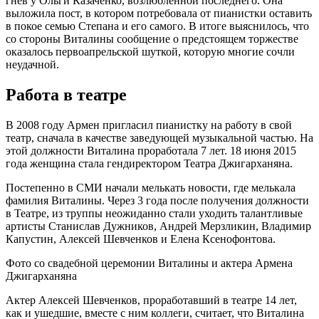
гнев у Ольги Казаченко, возлюбленной последнего. Она
выложила пост, в котором потребовала от пианистки оставить
в покое семью Степана и его самого. В итоге выяснилось, что
со стороны Виталины сообщение о предстоящем торжестве
оказалось первоапрельской шуткой, которую многие сочли
неудачной.
Работа в театре
В 2008 году Армен пригласил пианистку на работу в свой
театр, сначала в качестве заведующей музыкальной частью. На
этой должности Виталина проработала 7 лет. 18 июня 2015
года женщина стала гендиректором Театра Джигарханяна.
Постепенно в СМИ начали мелькать новости, где мелькала
фамилия Виталины. Через 3 года после получения должности
в Театре, из труппы неожиданно стали уходить талантливые
артисты Станислав Дужников, Андрей Мерзликин, Владимир
Капустин, Алексей Шевченков и Елена Ксенофонтова.
Фото со свадебной церемонии Виталины и актера Армена
Джигарханяна
Актер Алексей Шевченков, проработавший в театре 14 лет,
как и ушедшие, вместе с ним коллеги, считает, что Виталина