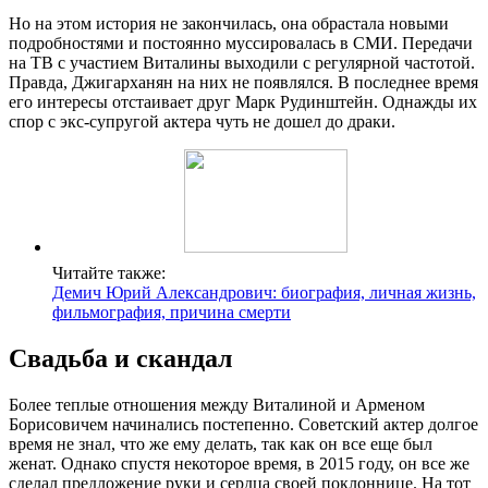
Но на этом история не закончилась, она обрастала новыми
подробностями и постоянно муссировалась в СМИ. Передачи
на ТВ с участием Виталины выходили с регулярной частотой.
Правда, Джигарханян на них не появлялся. В последнее время
его интересы отстаивает друг Марк Рудинштейн. Однажды их
спор с экс-супругой актера чуть не дошел до драки.
Читайте также:
Демич Юрий Александрович: биография, личная жизнь,
фильмография, причина смерти
Свадьба и скандал
Более теплые отношения между Виталиной и Арменом
Борисовичем начинались постепенно. Советский актер долгое
время не знал, что же ему делать, так как он все еще был
женат. Однако спустя некоторое время, в 2015 году, он все же
сделал предложение руки и сердца своей поклоннице. На тот