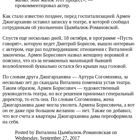
прокомментировал актер.
Как стало известно позднее, перед госпитализацией Армен
Джигарханян оставил записку в театре, в которой сообщал
сотрудникам об увольнении Цымбалюк-Романовской.
Спустя еще несколько дней, 18 октября, в программе «Пусть
говорят», которую ведет Дмитрий Борисов, вышло интервью
с актером, еще раз подтвердившим: отношения с Виталиной
закончены. Армен Борисович назвал женщину воровкой и
пояснил, что из-за незаконных махинаций бывшей
возлюбленной буквально остался без крыши над головой.
По словам друга Джигарханяна — Артура Согомоняна, за
несколько лет до скандала Виталина поменяла устав театра.
Таким образом, Армен Борисович — художественный
руководитель театра, но все решения принимал генеральный
директор, то есть она. По словам Согомоняна, жена
Джигарханяна даже могла уволить Армена Борисовича, а вот
он ее даже при большом желании — нет. Также он добавил,
что все счета и квартиры Джигарханяна дама переоформила
на себя.
Posted by Виталина Цымбалюк-Романовская on
Wednesday, September 27, 2017