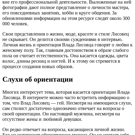
вне его профессиональной деятельности. Выложенные на ней
фотографии дают полное представление о личности мастера,
его повседневных занятиях, хобби и круге общения. За
обновлениями информации на этом ресурсе следят около 300
000 человек.
Свои представления о жизни, моде, красоте и стиле Лисовец
не скрывает. Он делится своими суждениями в интервью.
Личная жизнь и ориентация Влада Лисовца говорят о любви к
женскому полу. Так, главным достоинством в образе слабого
пола он считает естественность. Она касается одежды, цвета
волос, длины ресниц и ногтей. И к этому он стремится в
процессе создания новых образов.
Слухи об ориентации
Многих интересует тема, которая касается ориентации Влада
Лисовца. В интернете можно часто встретить информацию о
том, что Влад Лисовец — гей. Несмотря на имеющиеся слухи,
сам стилист достаточно однозначно отвечает на вопросы о
своей ориентации. Он настоящий мужчина, несмотря на
отсутствие жены и любимой девушки.
Он редко отвечает на вопросы, касающиеся личной жизни.
Его не интересует общественное мнение. Он не считает себя