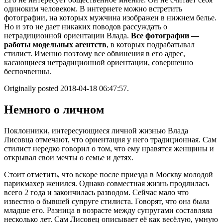
одиноким человеком. В интернете можно встретить
фотографии, на которых мужчина изображен в нижнем белье.
Но и это не дает никаких поводов рассуждать о
нетрадиционной ориентации Влада.
Все фотографии —
работы модельных агентств
, в которых подрабатывал
стилист. Именно поэтому все обвинения в его адрес,
касающиеся нетрадиционной ориентации, совершенно
беспочвенны.
Originally posted 2018-04-18 06:47:57.
Немного о личном
Поклонники, интересующиеся личной жизнью Влада
Лисовца отмечают, что ориентация у него традиционная. Сам
стилист нередко говорил о том, что ему нравятся женщины и
открывал свои мечты о семье и детях.
Стоит отметить, что вскоре после приезда в Москву молодой
парикмахер женился. Однако совместная жизнь продлилась
всего 2 года и закончилась разводом. Сейчас мало что
известно о бывшей супруге стилиста. Говорят, что она была
младше его. Разница в возрасте между супругами составляла
несколько лет. Сам Лисовец описывает её как весёлую, умную