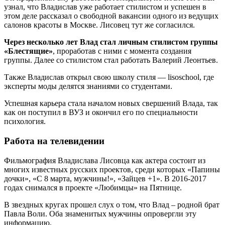
узнал, что Владислав уже работает стилистом и успешен в
этом деле рассказал о свободной вакансии одного из ведущих
салонов красоты в Москве. Лисовец тут же согласился.
Через несколько лет Влад стал личным стилистом группы
«Блестящие»
, проработав с ними с момента создания
группы. Далее со стилистом стал работать Валерий Леонтьев.
Также Владислав открыл свою школу стиля — lisoschool, где
эксперты моды делятся знаниями со студентами.
Успешная карьера стала началом новых свершений Влада, так
как он поступил в ВУЗ и окончил его по специальности
психология.
Работа на телевидении
Фильмография Владислава Лисовца как актера состоит из
многих известных русских проектов, среди которых «Папины
дочки», «С 8 марта, мужчины!», «Зайцев +1». В 2016-2017
годах снимался в проекте «Любимцы» на Пятнице.
В звездных кругах прошел слух о том, что Влад – родной брат
Павла Воли. Оба знаменитых мужчины опровергли эту
информацию.