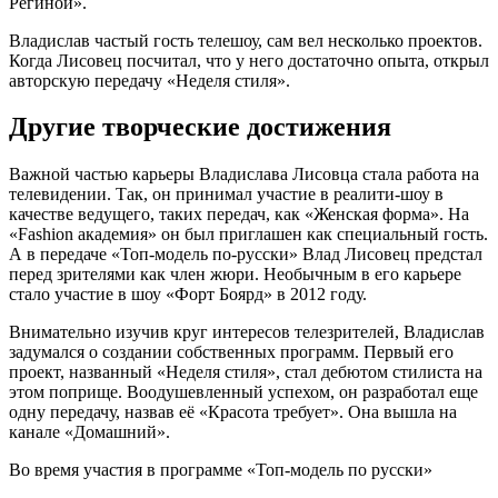
Региной».
Владислав частый гость телешоу, сам вел несколько проектов.
Когда Лисовец посчитал, что у него достаточно опыта, открыл
авторскую передачу «Неделя стиля».
Другие творческие достижения
Важной частью карьеры Владислава Лисовца стала работа на
телевидении. Так, он принимал участие в реалити-шоу в
качестве ведущего, таких передач, как «Женская форма». На
«Fashion академия» он был приглашен как специальный гость.
А в передаче «Топ-модель по-русски» Влад Лисовец предстал
перед зрителями как член жюри. Необычным в его карьере
стало участие в шоу «Форт Боярд» в 2012 году.
Внимательно изучив круг интересов телезрителей, Владислав
задумался о создании собственных программ. Первый его
проект, названный «Неделя стиля», стал дебютом стилиста на
этом поприще. Воодушевленный успехом, он разработал еще
одну передачу, назвав её «Красота требует». Она вышла на
канале «Домашний».
Во время участия в программе «Топ-модель по русски»