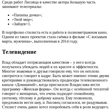
Среди работ Лисовца в качестве актера большую часть
занимают телесериалы:
«Папины дочки»;
«Твой мир»;
«Зайцев+1.
В портфолио стилиста есть и работа в полнометражном кино.
Одним из таких проектов стала съёмка в фильме «С восьмым
марта, мужчины», выполненная в 2014 году.
Телевидение
Влад обладает потрясающим качеством – у него всегда
получалось убеждать людей в их красоте и эффектности.
Многие знакомые и друзья говорили ему, что он неплохо
смотрится и говорит в кадре. Быть может именно этими двумя
критериями и руководствовались продюсеры телевизионного
канала «Домашний», когда пригласили Владислава вести
программу «Женская форма». Он всегда с особенной теплотой
говорит о женщинах, что очень подходит спокойному,
уютному, тёплому и доброму каналу. Ему позвонили,
предложили вести шоу, и Лисовец согласился, не раздумывая.
Стилист очень давно хотел попробовать себя в роли ведущего.