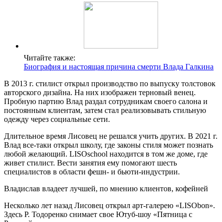
Читайте также:
Биография и настоящая причина смерти Влада Галкина
В 2013 г. стилист открыл производство по выпуску толстовок
авторского дизайна. На них изображен терновый венец.
Пробную партию Влад раздал сотрудникам своего салона и
постоянным клиентам, затем стал реализовывать стильную
одежду через социальные сети.
Длительное время Лисовец не решался учить других. В 2021 г.
Влад все-таки открыл школу, где законы стиля может познать
любой желающий. LISOschool находится в том же доме, где
живет стилист. Вести занятия ему помогают шесть
специалистов в области фешн- и бьюти-индустрии.
Владислав владеет лучшей, по мнению клиентов, кофейней
Несколько лет назад Лисовец открыл арт-галерею «LISObon».
Здесь Р. Тодоренко снимает свое Ютуб-шоу «Пятница с