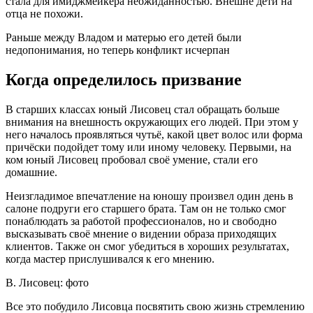
стала для имиджмейкера неожиданностью. Внешне дети на
отца не похожи.
Раньше между Владом и матерью его детей были
недопонимания, но теперь конфликт исчерпан
Когда определилось призвание
В старших классах юный Лисовец стал обращать больше
внимания на внешность окружающих его людей. При этом у
него началось проявляться чутьё, какой цвет волос или форма
причёски подойдет тому или иному человеку. Первыми, на
ком юный Лисовец пробовал своё умение, стали его
домашние.
Неизгладимое впечатление на юношу произвел один день в
салоне подруги его старшего брата. Там он не только смог
понаблюдать за работой профессионалов, но и свободно
высказывать своё мнение о видении образа приходящих
клиентов. Также он смог убедиться в хороших результатах,
когда мастер прислушивался к его мнению.
В. Лисовец: фото
Все это побудило Лисовца посвятить свою жизнь стремлению