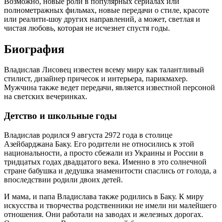
Возможно, новые роли в популярных сериалах или
полнометражных фильмах, новые передачи о стиле, красоте
или реалити-шоу других направлений, а может, светлая и
чистая любовь, которая не исчезнет спустя годы.
Биография
Владислав Лисовец известен всему миру как талантливый
стилист, дизайнер причесок и интерьера, парикмахер.
Мужчина также ведет передачи, является известной персоной
на светских вечеринках.
Детство и школьные годы
Владислав родился 9 августа 2972 года в столице
Азейбарджана Баку. Его родители не относились к этой
национальности, а просто сбежали из Украины и России в
тридцатых годах двадцатого века. Именно в это солнечной
стране бабушка и дедушка знаменитости спаслись от голода, а
впоследствии родили двоих детей.
И мама, и папа Владислава также родились в Баку. К миру
искусства и творчества родственники не имели ни малейшего
отношения. Они работали на заводах и железных дорогах.