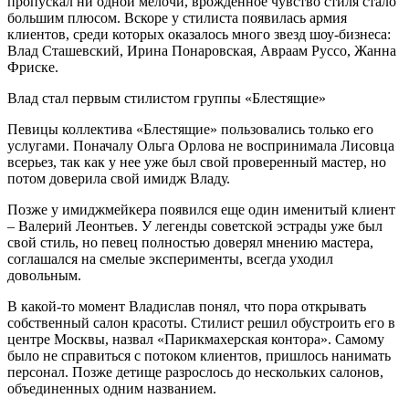
пропускал ни одной мелочи, врожденное чувство стиля стало
большим плюсом. Вскоре у стилиста появилась армия
клиентов, среди которых оказалось много звезд шоу-бизнеса:
Влад Сташевский, Ирина Понаровская, Авраам Руссо, Жанна
Фриске.
Влад стал первым стилистом группы «Блестящие»
Певицы коллектива «Блестящие» пользовались только его
услугами. Поначалу Ольга Орлова не воспринимала Лисовца
всерьез, так как у нее уже был свой проверенный мастер, но
потом доверила свой имидж Владу.
Позже у имиджмейкера появился еще один именитый клиент
– Валерий Леонтьев. У легенды советской эстрады уже был
свой стиль, но певец полностью доверял мнению мастера,
соглашался на смелые эксперименты, всегда уходил
довольным.
В какой-то момент Владислав понял, что пора открывать
собственный салон красоты. Стилист решил обустроить его в
центре Москвы, назвал «Парикмахерская контора». Самому
было не справиться с потоком клиентов, пришлось нанимать
персонал. Позже детище разрослось до нескольких салонов,
объединенных одним названием.