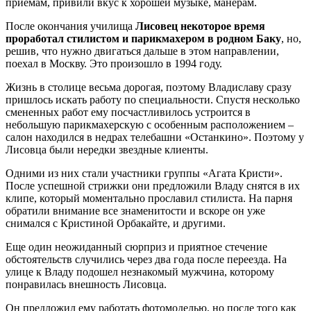
приемам, привили вкус к хорошей музыке, манерам.
После окончания училища
Лисовец некоторое время
проработал стилистом и парикмахером в родном Баку
, но,
решив, что нужно двигаться дальше в этом направлении,
поехал в Москву. Это произошло в 1994 году.
Жизнь в столице весьма дорогая, поэтому Владиславу сразу
пришлось искать работу по специальности. Спустя несколько
смененных работ ему посчастливилось устроится в
небольшую парикмахерскую с особенным расположением –
салон находился в недрах телебашни «Останкино». Поэтому у
Лисовца были нередки звездные клиенты.
Одними из них стали участники группы «Агата Кристи».
После успешной стрижки они предложили Владу снятся в их
клипе, который моментально прославил стилиста. На парня
обратили внимание все знаменитости и вскоре он уже
снимался с Кристиной Орбакайте, и другими.
Еще один неожиданный сюрприз и приятное стечение
обстоятельств случились через два года после переезда. На
улице к Владу подошел незнакомый мужчина, которому
понравилась внешность Лисовца.
Он предложил ему работать фотомоделью, но после того как