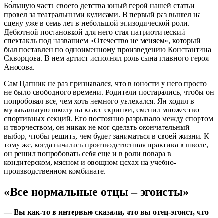
Бо́льшую часть своего детства юный герой нашей статьи
провел за театральными кулисами. В первый раз вышел на
сцену уже в семь лет в небольшой эпизодической роли.
Дебютной постановкой для него стал патриотический
спектакль под названием «Отечество не меняем», который
был поставлен по одноименному произведению Константина
Скворцова. В нем артист исполнял роль сына главного героя
Аносова.
Сам Цапник не раз признавался, что в юности у него просто
не было свободного времени. Родители постарались, чтобы он
попробовал все, чем хоть немного увлекался. Ян ходил в
музыкальную школу на класс скрипки, сменил множество
спортивных секций. Его постоянно разрывало между спортом
и творчеством, он никак не мог сделать окончательный
выбор, чтобы решить, чем будет заниматься в своей жизни. К
тому же, когда началась производственная практика в школе,
он решил попробовать себя еще и в роли повара в
кондитерском, мясном и овощном цехах на учебно-
производственном комбинате.
«Все нормальные отцы – эгоисты»
— Вы как-то в интервью сказали, что вы отец-эгоист, что