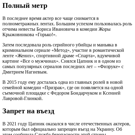
Полный метр
В последнее время актер все чаще снимается в
полнометражных лентах. Большим успехом пользовалась роль
отчима невесты Бориса Ивановича в комедии Жоры
Крыжовникова «Горько!».
Затем последовала роль серийного убийцы и маньяка в
криминальном сериале «Метод», участие в романтической
ленте «Жених», спортивной драме «Спарта», вдумчивой
картине «Все о мужчинах». Снялся Цапник и в одном из
самых популярных сериалов последних лет – «Физруке» с
Дмитрием Нагиевым.
В 2015 году ему досталась одна из главных ролей в новой
семейной комедии «Призрак», где он появляется на одной
съемочной площадке с Федором Бондарчуком и Ксенией
Лавровой-Глинкой.
Запрет на въезд
В 2021 году Цапник оказался в числе отечественных актеров,
которым был официально запрещен въезд на Украину. Об
этом сообщила Служба безопасности этой страны.