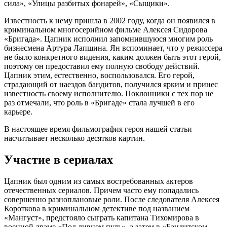
сила», «Улицы разбитых фонарей», «Сыщики».
Известность к нему пришла в 2002 году, когда он появился в
криминальном многосерийном фильме Алексея Сидорова
«Бригада». Цапник исполнил запомнившуюся многим роль
бизнесмена Артура Лапшина. Ян вспоминает, что у режиссера
не было конкретного видения, каким должен быть этот герой,
поэтому он предоставил ему полную свободу действий.
Цапник этим, естественно, воспользовался. Его герой,
страдающий от наездов бандитов, получился ярким и принес
известность своему исполнителю. Поклонники с тех пор не
раз отмечали, что роль в «Бригаде» стала лучшей в его
карьере.
В настоящее время фильмография героя нашей статьи
насчитывает несколько десятков картин.
Участие в сериалах
Цапник был одним из самых востребованных актеров
отечественных сериалов. Причем часто ему попадались
совершенно разноплановые роли. После следователя Алексея
Короткова в криминальном детективе под названием
«Мангуст», предстояло сыграть капитана Тихомирова в
военной драме «Под ливнем пуль», а затем в «Бандитском