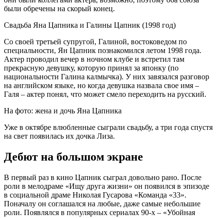
были обречены на скорый конец.
Свадьба Яна Цапника и Галины Цапник (1998 год)
Со своей третьей супругой, Галиной, востоковедом по
специальности, Ян Цапник познакомился летом 1998 года.
Актер проводил вечер в ночном клубе и встретил там
прекрасную девушку, которую принял за японку (по
национальности Галина калмычка). У них завязался разговор
на английском языке, но когда девушка назвала свое имя –
Галя – актер понял, что может смело переходить на русский.
На фото: жена и дочь Яна Цапника
Уже в октябре влюбленные сыграли свадьбу, а три года спустя
на свет появилась их дочка Лиза.
Дебют на большом экране
В первый раз в кино Цапник сыграл довольно рано. После
роли в мелодраме «Ищу друга жизни» он появился в эпизоде
в социальной драме Николая Гусарова «Команда «33».
Поначалу он соглашался на любые, даже самые небольшие
роли. Появлялся в популярных сериалах 90-х – «Убойная