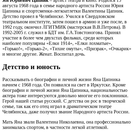
Ян Юрьевич Цапник
– артист театра и кино. Родился 15
августа 1968 года в семье народного артиста России Юрия
Цапника и спортсменки-легкоатлетки Валентины Цапник.
Детство провел в Челябинске. Учился в Свердловском
театральном институте, затем пошел в армию и уже после, в
1992 году, окончил ЛГИТМИК (мастерская В.В.Петрова). В
1992-2005 г. служил в БДТ им. Г.А.Товстоногова. Принял
участие в более чем двухстах фильмах, среди которых
наиболее популярны «Елки 1914», «Елки лохматые»,
«Горько!», «Горько-2», «Тихие омуты», «Призрак», «Очкарик»
и многие другие. Женат. Воспитал дочь.
Детство и юность
Рассказывать о биографии и личной жизни Яна Цапника
начнем с 1968 года. Он появился на свет в Иркутске. Кроме
биографии и личной жизни Яна Цапника, национальностью
актера тоже интересуются довольно многие его поклонники.
Герой нашей статьи русский. С детства он рос в творческой
семье, так как его отец играл в драматическом театре
Челябинска, даже получил звание Народного артиста России.
Мать Яна звали Валентина Николаевна, она профессионально
занималась спортом, в частности легкой атлетикой.