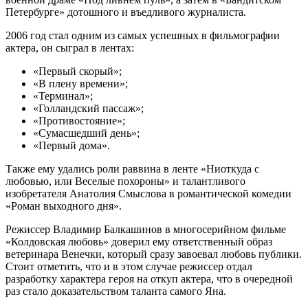
Петербурге» дотошного и въедливого журналиста.
2006 год стал одним из самых успешных в фильмографии
актера, он сыграл в лентах:
«Первый скорый»;
«В плену времени»;
«Терминал»;
«Голландский пассаж»;
«Противостояние»;
«Сумасшедший день»;
«Первый дома».
Также ему удались роли раввина в ленте «Ниоткуда с
любовью, или Веселые похороны» и талантливого
изобретателя Анатолия Смыслова в романтической комедии
«Роман выходного дня».
Режиссер Владимир Балкашинов в многосерийном фильме
«Колдовская любовь» доверил ему ответственный образ
ветеринара Венечки, который сразу завоевал любовь публики.
Стоит отметить, что и в этом случае режиссер отдал
разработку характера героя на откуп актера, что в очередной
раз стало доказательством таланта самого Яна.