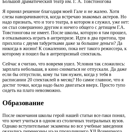
Большой драматический театр им. Г. А. Товстоногова
Я принял решение благодаря моей Гале и не жалею. Хотя
слезы наворачиваются, когда встречаю знакомых актеров. Но
надо признать, что и того театра, в котором я служил, уже нет:
он стал совершенно другим и ничего общего с детищем Г.А.
Товстоногова не имеет. После школы, которую я там прошел,
я отказываюсь играть в антрепризе. Идти в два притопа, три
прихлопа с двумя табуретками даже за большие деньги? Да
никогда в жизни! К сожалению, пока нет такого режиссера, к
которому я пошел бы в антрепризный спектакль.
Сейчас я считаю, что вовремя ушел. Условия так сложились:
зарплата небольшая, в кино сниматься не отпускали. Да даже
если бы отпустили, кому ты там нужен, когда у тебя в
расписании 20 спектаклей в месяц? Но самое главное, что я
достиг точки, когда надо было двигаться вверх. Просто тупо
сидеть на плато невозможно.
Образование
После окончания школы герой нашей статьи все-таки понял,
что хочет учиться в одном из столичных театральных вузов.
Однако вступительные экзамены во все учебные заведения
оказались перенесены из-за проходившего XII Всемирного