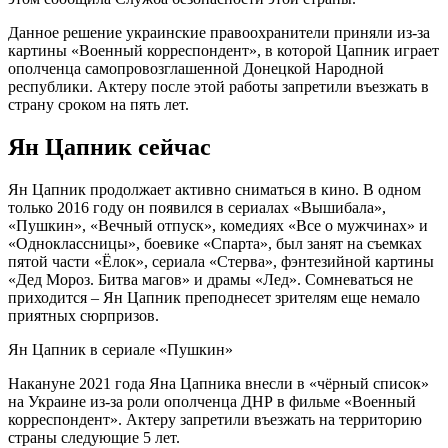
Данное решение украинские правоохранители приняли из-за
картины «Военный корреспондент», в которой Цапник играет
ополченца самопровозглашенной Донецкой Народной
республики. Актеру после этой работы запретили въезжать в
страну сроком на пять лет.
Ян Цапник сейчас
Ян Цапник продолжает активно сниматься в кино. В одном
только 2016 году он появился в сериалах «Вышибала»,
«Пушкин», «Вечный отпуск», комедиях «Все о мужчинах» и
«Одноклассницы», боевике «Спарта», был занят на съемках
пятой части «Ёлок», сериала «Стерва», фэнтезийной картины
«Дед Мороз. Битва магов» и драмы «Лед». Сомневаться не
приходится – Ян Цапник преподнесет зрителям еще немало
приятных сюрпризов.
Ян Цапник в сериале «Пушкин»
Накануне 2021 года Яна Цапника внесли в «чёрный список»
на Украине из-за роли ополченца ДНР в фильме «Военный
корреспондент». Актеру запретили въезжать на территорию
страны следующие 5 лет.