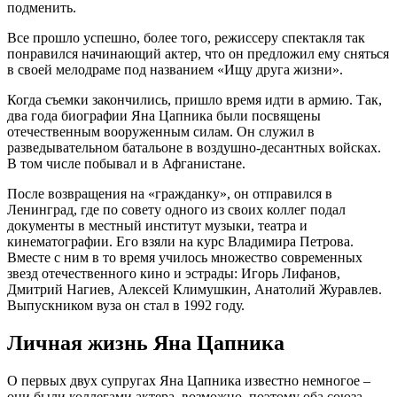
подменить.
Все прошло успешно, более того, режиссеру спектакля так
понравился начинающий актер, что он предложил ему сняться
в своей мелодраме под названием «Ищу друга жизни».
Когда съемки закончились, пришло время идти в армию. Так,
два года биографии Яна Цапника были посвящены
отечественным вооруженным силам. Он служил в
разведывательном батальоне в воздушно-десантных войсках.
В том числе побывал и в Афганистане.
После возвращения на «гражданку», он отправился в
Ленинград, где по совету одного из своих коллег подал
документы в местный институт музыки, театра и
кинематографии. Его взяли на курс Владимира Петрова.
Вместе с ним в то время училось множество современных
звезд отечественного кино и эстрады: Игорь Лифанов,
Дмитрий Нагиев, Алексей Климушкин, Анатолий Журавлев.
Выпускником вуза он стал в 1992 году.
Личная жизнь Яна Цапника
О первых двух супругах Яна Цапника известно немногое –
они были коллегами актера, возможно, поэтому оба союза