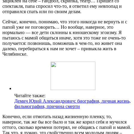
зациклен на себе – гандбол, скрипка, театр… Пришел со
спектакля, папа спросил что-то, я ответил ему невпопад и
отправился спать или по своим делам.
Сейчас, конечно, понимаю, что этого никогда не вернуть и с
папой уже не поговорить… Но вообще, наверное, это
нормально — все дети склонны к юношескому эгоизму. Я
пытаюсь с мамой общаться иначе, хотя это тоже не очень-то
получается: позвонишь, поможешь в чем-то, но живет она
далеко, перебираться к нам не хочет – привыкла жить в
Челябинске.
Читайте также:
Демич Юрий Александрович: биография, личная жизнь,
фильмография, причина смерти
Конечно, если отмотать назад жизненную пленку, то,
наверное, так же бы все было и так же корил себя и мучился
оттого, сколько времени потерял, не общаясь с папой и мамой.
Так что, я думаю, это свойственно всем молодым людям –